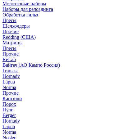
Молотковые наборы
Наборы для релоадинга
Обработка гильз
Пресы
Шелхолдеры
Прочие
Redding (США)
Матрицы
Пресы
Прочие
ReLab
Вайгач (АО Кампо Россия)
Гильзы
Hornady
Lapua
Norma
Прочие
Капсюли
Порох
Пули
Berger
Hornady
Lapua
Norma
Nosler