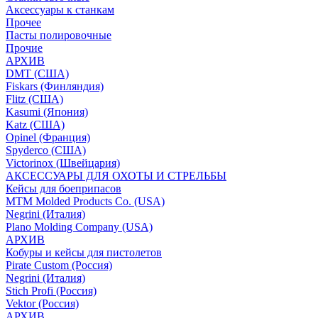
Аксессуары к станкам
Прочее
Пасты полировочные
Прочие
АРХИВ
DMT (США)
Fiskars (Финляндия)
Flitz (США)
Kasumi (Япония)
Katz (США)
Opinel (Франция)
Spyderco (США)
Victorinox (Швейцария)
АКСЕССУАРЫ ДЛЯ ОХОТЫ И СТРЕЛЬБЫ
Кейсы для боеприпасов
MTM Molded Products Co. (USA)
Negrini (Италия)
Plano Molding Company (USA)
АРХИВ
Кобуры и кейсы для пистолетов
Pirate Custom (Россия)
Negrini (Италия)
Stich Profi (Россия)
Vektor (Россия)
АРХИВ