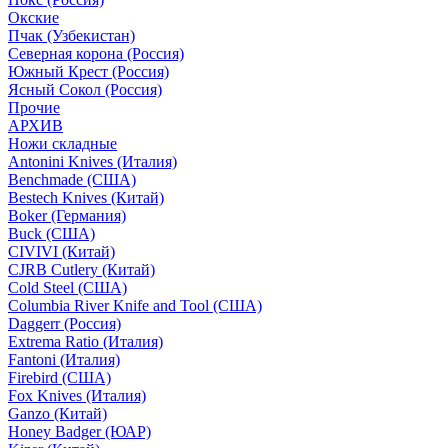
Окские
Пчак (Узбекистан)
Северная корона (Россия)
Южный Крест (Россия)
Ясный Сокол (Россия)
Прочие
АРХИВ
Ножи складные
Antonini Knives (Италия)
Benchmade (США)
Bestech Knives (Китай)
Boker (Германия)
Buck (США)
CIVIVI (Китай)
CJRB Cutlery (Китай)
Cold Steel (США)
Columbia River Knife and Tool (США)
Daggerr (Россия)
Extrema Ratio (Италия)
Fantoni (Италия)
Firebird (США)
Fox Knives (Италия)
Ganzo (Китай)
Honey Badger (ЮАР)