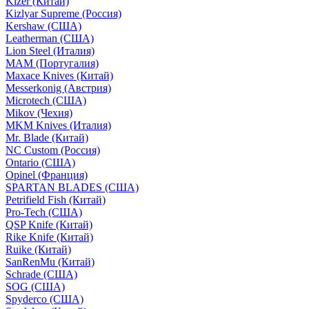
Kizer (Китай)
Kizlyar Supreme (Россия)
Kershaw (США)
Leatherman (США)
Lion Steel (Италия)
MAM (Португалия)
Maxace Knives (Китай)
Messerkonig (Австрия)
Microtech (США)
Mikov (Чехия)
MKM Knives (Италия)
Mr. Blade (Китай)
NC Custom (Россия)
Ontario (США)
Opinel (Франция)
SPARTAN BLADES (США)
Petrifield Fish (Китай)
Pro-Tech (США)
QSP Knife (Китай)
Rike Knife (Китай)
Ruike (Китай)
SanRenMu (Китай)
Schrade (США)
SOG (США)
Spyderco (США)