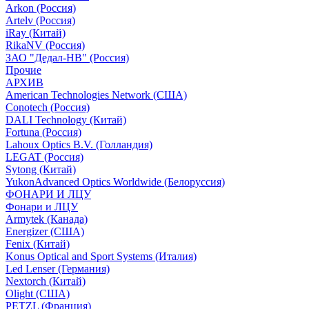
Arkon (Россия)
Artelv (Россия)
iRay (Китай)
RikaNV (Россия)
ЗАО "Дедал-НВ" (Россия)
Прочие
АРХИВ
American Technologies Network (США)
Conotech (Россия)
DALI Technology (Китай)
Fortuna (Россия)
Lahoux Optics B.V. (Голландия)
LEGAT (Россия)
Sytong (Китай)
YukonAdvanced Optics Worldwide (Белоруссия)
ФОНАРИ И ЛЦУ
Фонари и ЛЦУ
Armytek (Канада)
Energizer (США)
Fenix (Китай)
Konus Optical and Sport Systems (Италия)
Led Lenser (Германия)
Nextorch (Китай)
Olight (США)
PETZL (Франция)