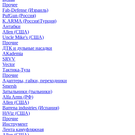
Прочее
Fab-Defense (Израиль)
PufGun (Россия)
K.ARMA (Россия\Турция)
Антабки
Allen (США)
Uncle Mike's (США)
Прочие
ДТК и дульные насадки
АКademia
SRVV
Vector
Тактика-Тула
Прочие
Адаптеры, гайки, переходники
Smersh
Затыльники (тыльники)
Alfa Arms (РФ)
Allen (США)
Barrena industries (Испания)
HiViz (США)
Прочие
Инструмент
Лента камуфляжная
Allen (США)