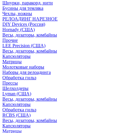
Шнурки, паракорд, нити
Бусины для темляка
Чехлы, ножны
РЕЛОАДИНГ НАРЕЗНОЕ
DIY Devices (Россия)
Hornady (США)
Весы, дозаторы, комбайны
Прочие
LEE Precision (США)
Весы, дозаторы, комбайны
Капсюляторы
Матрицы
Молотковые наборы
Наборы для релоадинга
Обработка гильз
Преcсы
Шелхолдеры
Lyman (США)
Весы, дозаторы, комбайны
Капсюляторы
Обработка гильз
RCBS (США)
Весы, дозаторы, комбайны
Капсюляторы
Матрицы