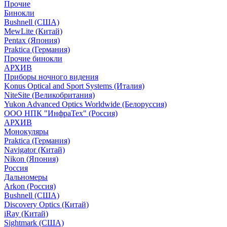
Прочие
Бинокли
Bushnell (США)
MewLite (Китай)
Pentax (Япония)
Praktica (Германия)
Прочие бинокли
АРХИВ
Приборы ночного видения
Konus Optical and Sport Systems (Италия)
NiteSite (Великобритания)
Yukon Advanced Optics Worldwide (Белоруссия)
ООО НПК "ИнфраТех" (Россия)
АРХИВ
Монокуляры
Praktica (Германия)
Navigator (Китай)
Nikon (Япония)
Россия
Дальномеры
Arkon (Россия)
Bushnell (США)
Discovery Optics (Китай)
iRay (Китай)
Sightmark (США)