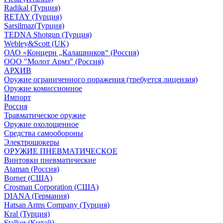
Radikal (Турция)
RETAY (Турция)
Sarsilmaz(Турция)
TEDNA Shotgun (Турция)
Webley&Scott (UK)
ОАО «Концерн „Калашников“ (Россия)
ООО "Молот Армз" (Россия)
АРХИВ
Оружие ограниченного поражения (требуется лицензия)
Оружие комиссионное
Импорт
Россия
Травматическое оружие
Оружие охолощенное
Средства самообороны
Электрошокеры
ОРУЖИЕ ПНЕВМАТИЧЕСКОЕ
Винтовки пневматические
Ataman (Россия)
Borner (США)
Crosman Corporation (США)
DIANA (Германия)
Hatsan Arms Company (Турция)
Kral (Турция)
Stalker (Китай)