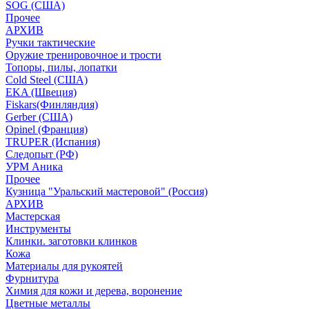
SOG (США)
Прочее
АРХИВ
Ручки тактические
Оружие тренировочное и трости
Топоры, пилы, лопатки
Cold Steel (США)
EKA (Швеция)
Fiskars(Финляндия)
Gerber (США)
Opinel (Франция)
TRUPER (Испания)
Следопыт (РФ)
УРМ Аника
Прочее
Кузница "Уральский мастеровой" (Россия)
АРХИВ
Мастерская
Инструменты
Клинки. заготовки клинков
Кожа
Материалы для рукоятей
Фурнитура
Химия для кожи и дерева, воронение
Цветные металлы