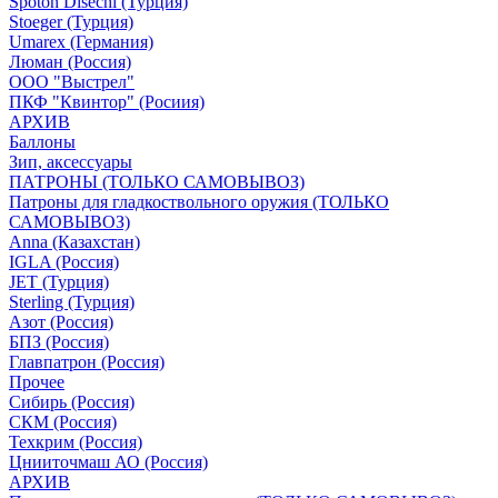
Spoton Disechi (Турция)
Stoeger (Турция)
Umarex (Германия)
Люман (Россия)
ООО "Выстрел"
ПКФ "Квинтор" (Росиия)
АРХИВ
Баллоны
Зип, аксессуары
ПАТРОНЫ (ТОЛЬКО САМОВЫВОЗ)
Патроны для гладкоствольного оружия (ТОЛЬКО
САМОВЫВОЗ)
Anna (Казахстан)
IGLA (Россия)
JET (Турция)
Sterling (Турция)
Азот (Россия)
БПЗ (Россия)
Главпатрон (Россия)
Прочее
Сибирь (Россия)
СКМ (Россия)
Техкрим (Россия)
Цнииточмаш АО (Россия)
АРХИВ