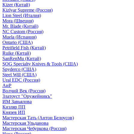
Kizer (Китай)
Kizlyar Supreme (Россия)
Lion Steel (Италия)
Mora (Швеция)
Mr. Blade (Китай)
NC Custom (Россия)
Muela (Испания)
Ontario (США)
Petrifield Fish (Китай)
Ruike (Китай)
SanRenMu (Китай)
SOG Specialty Knives & Tools (США)
Spyderco (США)
Steel Will (США)
Ural EDC (Россия)
АиР
Волчий Век (Россия)
Златоуст "Оружейникъ"
ИМ Завьялова
Кизляр ПП
Князев ИП
Мастерская Тать (Антон Белоусов)
Мастерская Ульданова
Мастерская Чебуркова (Россия)
Нокс (Россия)