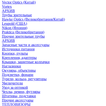
Vector Optics (Китай)
Vortex
АРХИВ
Трубы зрительные
Hawke Optics (Великобритания/Китай)
Leupold (США)
Nikon (Япония)
Praktica (Великобритания)
Прочие зрительные трубы
АРХИВ
Запасные части и аксессуары
Источники питания
Кнопки, пульты
Крепления, адаптеры
Крышки, защитные колпачки
Наглазники
Окуляры, объективы
Подсветки, фонари
Турели, кольца, регуляторы
Увеличители
Уход за оптикой
Чехлы, ремни, футляры
Штативы, подставки
Прочие аксессуары
ТЕПЛОВИЗОРЫ