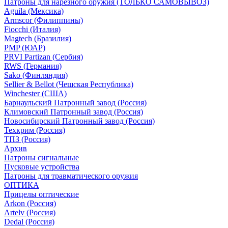
Патроны для нарезного оружия (ТОЛЬКО САМОВЫВОЗ)
Aguila (Мексика)
Armscor (Филиппины)
Fiocchi (Италия)
Magtech (Бразилия)
PMP (ЮАР)
PRVI Partizan (Сербия)
RWS (Германия)
Sako (Финляндия)
Sellier & Bellot (Чешская Республика)
Winchester (США)
Барнаульский Патронный завод (Россия)
Климовский Патронный завод (Россия)
Новосибирский Патронный завод (Россия)
Техкрим (Россия)
ТПЗ (Россия)
Архив
Патроны сигнальные
Пусковые устройства
Патроны для травматического оружия
ОПТИКА
Прицелы оптические
Arkon (Россия)
Artelv (Россия)
Dedal (Россия)