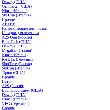
Dewey (США)
Ganmaster (США)
Nimar (Италия)
Stil Crin (Италия)
Прочие
АРХИВ
Направляющие для чистки
Насадки для шомпола
A2S Gun (Россия)
Bore Tech (США)
Dewey (США)
Megaline (Италия)
Nimar (Италия)
RAETZ (Германия)
ShotTime (Россия)
StilCrin (Италия)
Tipton (США)
Прочие
Патчи
A2S (Россия)
Birchwood Casey (США)
Dewey (США)
Nimar (Италия)
VFG (Германия)
Прочие