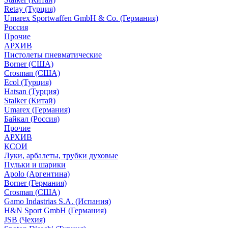
Retay (Турция)
Umarex Sportwaffen GmbH & Co. (Германия)
Россия
Прочие
АРХИВ
Пистолеты пневматические
Borner (США)
Crosman (США)
Ecol (Турция)
Hatsan (Турция)
Stalker (Китай)
Umarex (Германия)
Байкал (Россия)
Прочие
АРХИВ
КСОИ
Луки, арбалеты, трубки духовые
Пульки и шарики
Apolo (Аргентина)
Borner (Германия)
Crosman (США)
Gamo Indastrias S.A. (Испания)
H&N Sport GmbH (Германия)
JSB (Чехия)