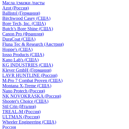
Масла /смазки /пасты
Azot (Россия)
Ballistol (Германия)
Birchwood Casey (США)
Bore Tech, Inc. (США)
Butch’s Bore Shine (СШA)
Canon Pro (Франция)
DuraCoat (США)
Fluna Tec & Research (Австрия)
Hoppe's (США)
Iosso Products (США)
Kano Lab's (США)
KG INDUSTRIES (США)
Klever GmbH (Германия)
LAVR HUNTLINE (Россия)
M-Pro 7 Combat Proven (СШA)
Montana X-Treme (США)
Nano Protech (Россия)
NK NOVOKRASKA (Россия)
Shooter's Choice (СШA)
Stil Crin (Италия)
TREAL-M (Россия)
ULTMAN (Россия)
Wheeler Engineering (СШA)
Россия