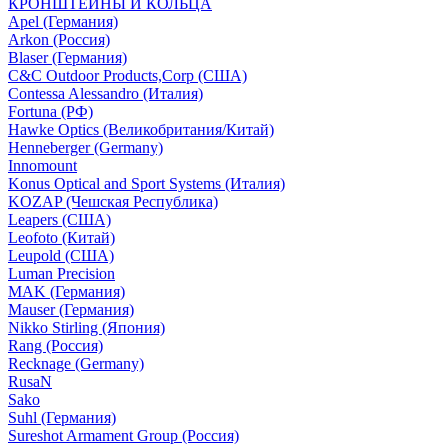
КРОНШТЕЙНЫ И КОЛЬЦА
Apel (Германия)
Arkon (Россия)
Blaser (Германия)
C&C Outdoor Products,Corp (США)
Contessa Alessandro (Италия)
Fortuna (РФ)
Hawke Optics (Великобритания/Китай)
Henneberger (Germany)
Innomount
Konus Optical and Sport Systems (Италия)
KOZAP (Чешская Республика)
Leapers (США)
Leofoto (Китай)
Leupold (США)
Luman Precision
MAK (Германия)
Mauser (Германия)
Nikko Stirling (Япония)
Rang (Россия)
Recknage (Germany)
RusaN
Sako
Suhl (Германия)
Sureshot Armament Group (Россия)