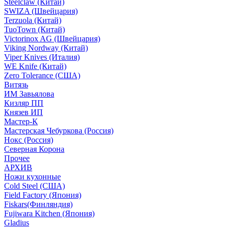
Steelclaw (Китай)
SWIZA (Швейцария)
Terzuola (Китай)
TuoTown (Китай)
Victorinox AG (Швейцария)
Viking Nordway (Китай)
Viper Knives (Италия)
WE Knife (Китай)
Zero Tolerance (США)
Витязь
ИМ Завьялова
Кизляр ПП
Князев ИП
Мастер-К
Мастерская Чебуркова (Россия)
Нокс (Россия)
Северная Корона
Прочее
АРХИВ
Ножи кухонные
Cold Steel (США)
Field Factory (Япония)
Fiskars(Финляндия)
Fujiwara Kitchen (Япония)
Gladius