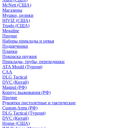
McNett (США)
Магазины
Мушки, целики
HIVIZ (США)
Truglo (США)
Megaline
Прочие
Наборы приклады и цевья
Подщечники
Планки
Покраска оружия
Приклады, трубы, переходники
ATA Mould (Турция)
CAA
DLG Tactical
DVC (Китай)
Magpul (РФ)
Корпус выживания (РФ)
Прочие
Рукоятки пистолетные и тактические
Custom Arms (РФ)
DLG Tactical (Турция)
DVC (Китай)
Hogue (США)