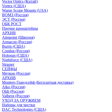
Vector Optics (Китай)
Vortex (США)
Warne Scope Mounts (USA)
ВОМЗ (Россия)
ЭСТ (Россия)
ОБК РОСТ
Прочие кронштейны
АРХИВ
Aimpoint (Швеция)
Armacon (Россия)
Burris (США)
Combat (Россия)
Holosun (США)
Nightforce (США)
Strasser
СЕЙФЫ
Меткон (Россия)
АРХИВ
Montero Грандсейф (Бесплатная доставка)
Aiko (Россия)
Oldi (Россия)
Valberg (Россия)
УХОД ЗА ОРУЖИЕМ
Наборы для чистки
DAC Technologies (США)