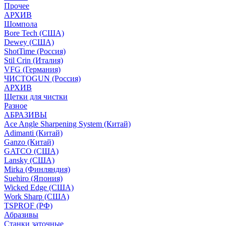
Прочее
АРХИВ
Шомпола
Bore Tech (США)
Dewey (США)
ShotTime (Россия)
Stil Crin (Италия)
VFG (Германия)
ЧИСТОGUN (Россия)
АРХИВ
Щетки для чистки
Разное
АБРАЗИВЫ
Ace Angle Sharpening System (Китай)
Adimanti (Китай)
Ganzo (Китай)
GATCO (США)
Lansky (США)
Mirka (Финляндия)
Suehiro (Япония)
Wicked Edge (США)
Work Sharp (США)
TSPROF (РФ)
Абразивы
Станки заточные