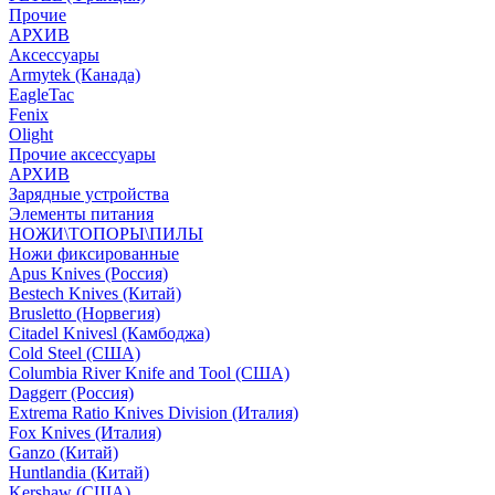
Прочие
АРХИВ
Аксессуары
Armytek (Канада)
EagleTac
Fenix
Olight
Прочие аксессуары
АРХИВ
Зарядные устройства
Элементы питания
НОЖИ\ТОПОРЫ\ПИЛЫ
Ножи фиксированные
Apus Knives (Россия)
Bestech Knives (Китай)
Brusletto (Норвегия)
Citadel Knivesl (Камбоджа)
Cold Steel (США)
Columbia River Knife and Tool (США)
Daggerr (Россия)
Extrema Ratio Knives Division (Италия)
Fox Knives (Италия)
Ganzo (Китай)
Huntlandia (Китай)
Kershaw (США)