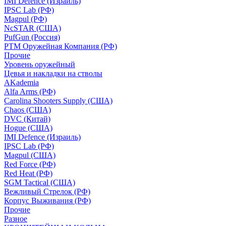
IMI Defence (Израиль)
IPSC Lab (РФ)
Magpul (РФ)
NcSTAR (США)
PufGun (Россия)
РТМ Оружейная Компания (РФ)
Прочие
Уровень оружейный
Цевья и накладки на стволы
AKademia
Alfa Arms (РФ)
Carolina Shooters Supply (США)
Chaos (США)
DVC (Китай)
Hogue (США)
IMI Defence (Израиль)
IPSC Lab (РФ)
Magpul (США)
Red Force (РФ)
Red Heat (РФ)
SGM Tactical (США)
Вежливый Стрелок (РФ)
Корпус Выживания (РФ)
Прочие
Разное