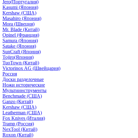
Jero(Португалия)
Kasumi (Япония)
Kershaw (США)
Masahiro (Япония)
Mora (Швеция)
Mr. Blade (Китай)
Opinel (Франция)
Samura (Япония)
Satake (Япония)
SunCraft (Япония)
Tojiro(Япония)
TuoTown (Китай)
Victorinox AG (Швейцария)
Россия
Доски разделочные
Ножи исторические
Мультиинструменты
Benchmade (США)
Ganzo (Китай)
Kershaw (США)
Leatherman (США)
Fox Knives (Италия)
Tramp (Россия)
NexTool (Китай)
Roxon (Китай)