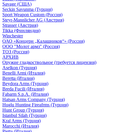
Savage (США)
Seckin Savunma (Турция)
Sport Weapon Custom (Россия)
Steyr-Mannlicher AG (Австрия)
Strasser (Австрия)
Tikka (Финляндия)
Winchester
ОАО «Концерн „Калашников“» (Россия)
ООО "Молот армз" (Россия)
ТОЗ (Россия)
АРХИВ
Оружие гладкоствольное (требуется лицензия)
Aselkon (Турция)
Benelli Armi (Италия)
Beretta (Италия)
Beydora Arms (Турция)
Breda Fucili (Италия)
Fabarm S.p.A. (Италия)
Hatsan Arms Company (Турция)
Huglu Hunting Fireafrms (Турция)
Hunt Group (Турция)
Istanbul Silah (Турция)
Kral Arms (Турция)
Marocchi (Италия)
Pietta (Италия)