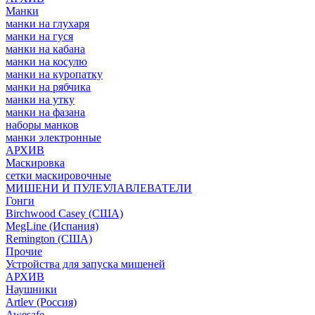
Манки
манки на глухаря
манки на гуся
манки на кабана
манки на косулю
манки на куропатку
манки на рябчика
манки на утку
манки на фазана
наборы манков
манки электронные
АРХИВ
Маскировка
сетки маскировочные
МИШЕНИ И ПУЛЕУЛАВЛЕВАТЕЛИ
Гонги
Birchwood Casey (США)
MegLine (Испания)
Remington (США)
Прочие
Устройства для запуска мишеней
АРХИВ
Наушники
Artlev (Россия)
Awesafe