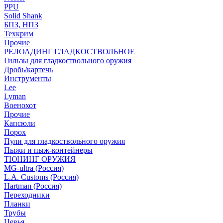
PPU
Solid Shank
БПЗ, НПЗ
Техкрим
Прочие
РЕЛОАДИНГ ГЛАДКОСТВОЛЬНОЕ
Гильзы для гладкоствольного оружия
Дробь/картечь
Инструменты
Lee
Lyman
Военохот
Прочие
Капсюли
Порох
Пули для гладкоствольного оружия
Пыжи и пыж-контейнеры
ТЮНИНГ ОРУЖИЯ
MG-ultra (Россия)
L.A. Customs (Россия)
Hartman (Россия)
Переходники
Планки
Трубы
Цевья