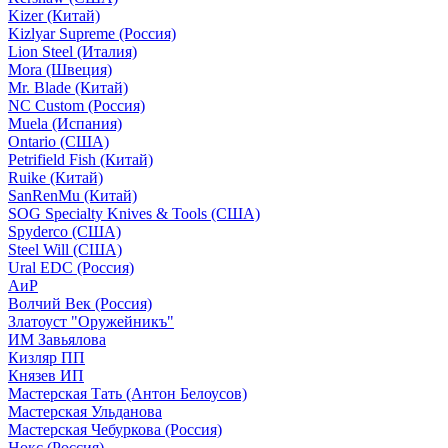
Kizer (Китай)
Kizlyar Supreme (Россия)
Lion Steel (Италия)
Mora (Швеция)
Mr. Blade (Китай)
NC Custom (Россия)
Muela (Испания)
Ontario (США)
Petrifield Fish (Китай)
Ruike (Китай)
SanRenMu (Китай)
SOG Specialty Knives & Tools (США)
Spyderco (США)
Steel Will (США)
Ural EDC (Россия)
АиР
Волчий Век (Россия)
Златоуст "Оружейникъ"
ИМ Завьялова
Кизляр ПП
Князев ИП
Мастерская Тать (Антон Белоусов)
Мастерская Ульданова
Мастерская Чебуркова (Россия)
Нокс (Россия)