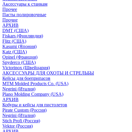
Аксессуары к станкам
Прочее
Пасты полировочные
Прочие
АРХИВ
DMT (США)
Fiskars (Финляндия)
Flitz (США)
Kasumi (Япония)
Katz (США)
Opinel (Франция)
Spyderco (США)
Victorinox (Швейцария)
АКСЕССУАРЫ ДЛЯ ОХОТЫ И СТРЕЛЬБЫ
Кейсы для боеприпасов
MTM Molded Products Co. (USA)
Negrini (Италия)
Plano Molding Company (USA)
АРХИВ
Кобуры и кейсы для пистолетов
Pirate Custom (Россия)
Negrini (Италия)
Stich Profi (Россия)
Vektor (Россия)
АРХИВ