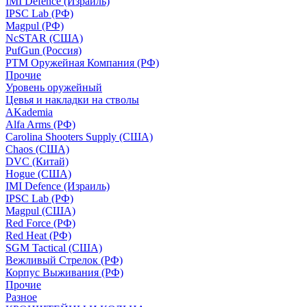
IMI Defence (Израиль)
IPSC Lab (РФ)
Magpul (РФ)
NcSTAR (США)
PufGun (Россия)
РТМ Оружейная Компания (РФ)
Прочие
Уровень оружейный
Цевья и накладки на стволы
AKademia
Alfa Arms (РФ)
Carolina Shooters Supply (США)
Chaos (США)
DVC (Китай)
Hogue (США)
IMI Defence (Израиль)
IPSC Lab (РФ)
Magpul (США)
Red Force (РФ)
Red Heat (РФ)
SGM Tactical (США)
Вежливый Стрелок (РФ)
Корпус Выживания (РФ)
Прочие
Разное