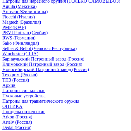
Патроны для нарезного оружия (ТОЛЬКО САМОВЫВОЗ)
Aguila (Мексика)
Armscor (Филиппины)
Fiocchi (Италия)
Magtech (Бразилия)
PMP (ЮАР)
PRVI Partizan (Сербия)
RWS (Германия)
Sako (Финляндия)
Sellier & Bellot (Чешская Республика)
Winchester (США)
Барнаульский Патронный завод (Россия)
Климовский Патронный завод (Россия)
Новосибирский Патронный завод (Россия)
Техкрим (Россия)
ТПЗ (Россия)
Архив
Патроны сигнальные
Пусковые устройства
Патроны для травматического оружия
ОПТИКА
Прицелы оптические
Arkon (Россия)
Artelv (Россия)
Dedal (Россия)