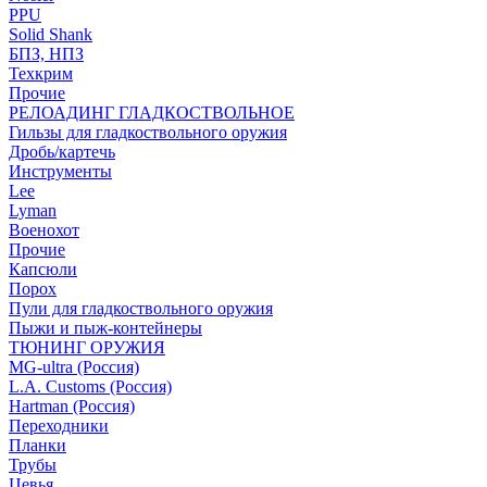
PPU
Solid Shank
БПЗ, НПЗ
Техкрим
Прочие
РЕЛОАДИНГ ГЛАДКОСТВОЛЬНОЕ
Гильзы для гладкоствольного оружия
Дробь/картечь
Инструменты
Lee
Lyman
Военохот
Прочие
Капсюли
Порох
Пули для гладкоствольного оружия
Пыжи и пыж-контейнеры
ТЮНИНГ ОРУЖИЯ
MG-ultra (Россия)
L.A. Customs (Россия)
Hartman (Россия)
Переходники
Планки
Трубы
Цевья