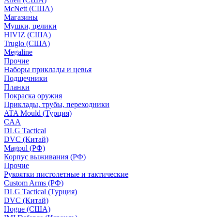
McNett (США)
Магазины
Мушки, целики
HIVIZ (США)
Truglo (США)
Megaline
Прочие
Наборы приклады и цевья
Подщечники
Планки
Покраска оружия
Приклады, трубы, переходники
ATA Mould (Турция)
CAA
DLG Tactical
DVC (Китай)
Magpul (РФ)
Корпус выживания (РФ)
Прочие
Рукоятки пистолетные и тактические
Custom Arms (РФ)
DLG Tactical (Турция)
DVC (Китай)
Hogue (США)