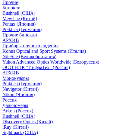
Прочие
Бинокли
Bushnell (США)
MewLite (Китай)
Pentax (Япония)
Praktica (Германия)
Прочие бинокли
АРХИВ
Приборы ночного видения
Konus Optical and Sport Systems (Италия)
NiteSite (Великобритания)
Yukon Advanced Optics Worldwide (Белоруссия)
ООО НПК "ИнфраТех" (Россия)
АРХИВ
Монокуляры
Praktica (Германия)
Navigator (Китай)
Nikon (Япония)
Россия
Дальномеры
Arkon (Россия)
Bushnell (США)
Discovery Optics (Китай)
iRay (Китай)
Sightmark (США)