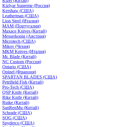
Kizer (Китай)
Kizlyar Supreme (Россия)
Kershaw (США)
Leatherman (США)
Lion Steel (Италия)
MAM (Португалия)
Maxace Knives (Китай)
Messerkonig (Австрия)
Microtech (США)
Mikov (Чехия)
MKM Knives (Италия)
Mr. Blade (Китай)
NC Custom (Россия)
Ontario (США)
Opinel (Франция)
SPARTAN BLADES (США)
Petrifield Fish (Китай)
Pro-Tech (США)
QSP Knife (Китай)
Rike Knife (Китай)
Ruike (Китай)
SanRenMu (Китай)
Schrade (США)
SOG (США)
Spyderco (США)