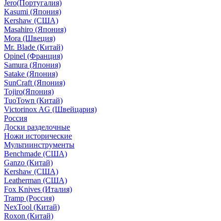
Jero(Португалия)
Kasumi (Япония)
Kershaw (США)
Masahiro (Япония)
Mora (Швеция)
Mr. Blade (Китай)
Opinel (Франция)
Samura (Япония)
Satake (Япония)
SunCraft (Япония)
Tojiro(Япония)
TuoTown (Китай)
Victorinox AG (Швейцария)
Россия
Доски разделочные
Ножи исторические
Мультиинструменты
Benchmade (США)
Ganzo (Китай)
Kershaw (США)
Leatherman (США)
Fox Knives (Италия)
Tramp (Россия)
NexTool (Китай)
Roxon (Китай)