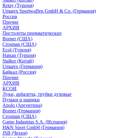
Retay (Турция)
Umarex Sportwaffen GmbH & Co. (Германия)
Россия
Прочие
АРХИВ
Пистолеты пневматические
Borner (США)
Crosman (США)
Ecol (Турция)
Hatsan (Турция)
Stalker (Китай)
Umarex (Германия)
Байкал (Россия)
Прочие
АРХИВ
КСОИ
Луки, арбалеты, трубки духовые
Пульки и шарики
Apolo (Аргентина)
Borner (Германия)
Crosman (США)
Gamo Indastrias S.A. (Испания)
H&N Sport GmbH (Германия)
JSB (Чехия)