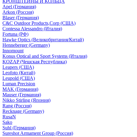
КРОНШТЕЙНЫ И КОЛЬЦА
Apel (Германия)
Arkon (Россия)
Blaser (Германия)
C&C Outdoor Products,Corp (США)
Contessa Alessandro (Италия)
Fortuna (РФ)
Hawke Optics (Великобритания/Китай)
Henneberger (Germany)
Innomount
Konus Optical and Sport Systems (Италия)
KOZAP (Чешская Республика)
Leapers (США)
Leofoto (Китай)
Leupold (США)
Luman Precision
MAK (Германия)
Mauser (Германия)
Nikko Stirling (Япония)
Rang (Россия)
Recknage (Germany)
RusaN
Sako
Suhl (Германия)
Sureshot Armament Group (Россия)