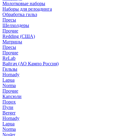
Молотковые наборы
Наборы для релоадинга
Обработка гильз
Пресы
Шелхолдеры
Прочие
Redding (США)
Матрицы
Пресы
Прочие
ReLab
Вайгач (АО Кампо Россия)
Гильзы
Hornady
Lapua
Norma
Прочие
Капсюли
Порох
Пули
Berger
Hornady
Lapua
Norma
Nosler