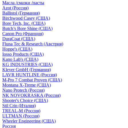
Масла /смазки /пасты
Azot (Россия)
Ballistol (Германия)
Birchwood Casey (США)
Bore Tech, Inc. (США)
Butch’s Bore Shine (СШA)
Canon Pro (Франция)
DuraCoat (США)
Fluna Tec & Research (Австрия)
Hoppe's (США)
Iosso Products (США)
Kano Lab's (США)
KG INDUSTRIES (США)
Klever GmbH (Германия)
LAVR HUNTLINE (Россия)
M-Pro 7 Combat Proven (СШA)
Montana X-Treme (США)
Nano Protech (Россия)
NK NOVOKRASKA (Россия)
Shooter's Choice (СШA)
Stil Crin (Италия)
TREAL-M (Россия)
ULTMAN (Россия)
Wheeler Engineering (СШA)
Россия