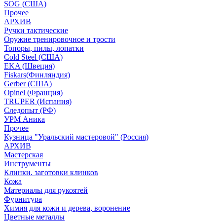
SOG (США)
Прочее
АРХИВ
Ручки тактические
Оружие тренировочное и трости
Топоры, пилы, лопатки
Cold Steel (США)
EKA (Швеция)
Fiskars(Финляндия)
Gerber (США)
Opinel (Франция)
TRUPER (Испания)
Следопыт (РФ)
УРМ Аника
Прочее
Кузница "Уральский мастеровой" (Россия)
АРХИВ
Мастерская
Инструменты
Клинки. заготовки клинков
Кожа
Материалы для рукоятей
Фурнитура
Химия для кожи и дерева, воронение
Цветные металлы