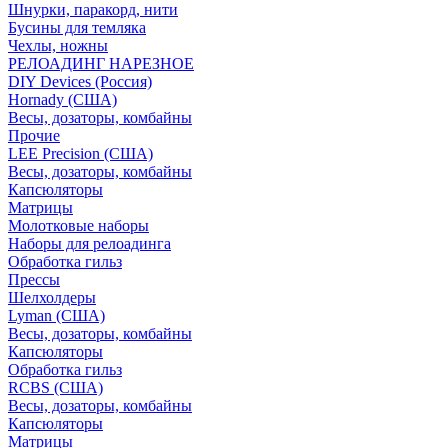
Шнурки, паракорд, нити
Бусины для темляка
Чехлы, ножны
РЕЛОАДИНГ НАРЕЗНОЕ
DIY Devices (Россия)
Hornady (США)
Весы, дозаторы, комбайны
Прочие
LEE Precision (США)
Весы, дозаторы, комбайны
Капсюляторы
Матрицы
Молотковые наборы
Наборы для релоадинга
Обработка гильз
Преcсы
Шелхолдеры
Lyman (США)
Весы, дозаторы, комбайны
Капсюляторы
Обработка гильз
RCBS (США)
Весы, дозаторы, комбайны
Капсюляторы
Матрицы