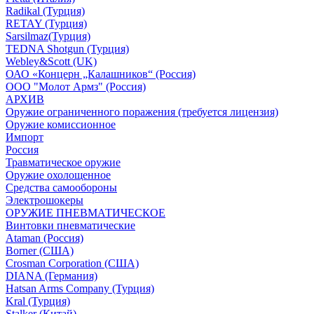
Radikal (Турция)
RETAY (Турция)
Sarsilmaz(Турция)
TEDNA Shotgun (Турция)
Webley&Scott (UK)
ОАО «Концерн „Калашников“ (Россия)
ООО "Молот Армз" (Россия)
АРХИВ
Оружие ограниченного поражения (требуется лицензия)
Оружие комиссионное
Импорт
Россия
Травматическое оружие
Оружие охолощенное
Средства самообороны
Электрошокеры
ОРУЖИЕ ПНЕВМАТИЧЕСКОЕ
Винтовки пневматические
Ataman (Россия)
Borner (США)
Crosman Corporation (США)
DIANA (Германия)
Hatsan Arms Company (Турция)
Kral (Турция)
Stalker (Китай)