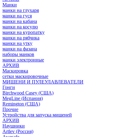
Манки
манки на глухаря
манки на гуся
манки на кабана
манки на косулю
манки на куропатку
манки на рябчика
манки на утку
манки на фазана
наборы манков
манки электронные
АРХИВ
Маскировка
сетки маскировочные
МИШЕНИ И ПУЛЕУЛАВЛЕВАТЕЛИ
Гонги
Birchwood Casey (США)
MegLine (Испания)
Remington (США)
Прочие
Устройства для запуска мишеней
АРХИВ
Наушники
Artlev (Россия)
Awesafe