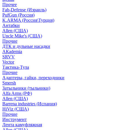
Прочее
Fab-Defense (Израиль)
PufGun (Россия)
K.ARMA (Россия\Турция)
Антабки
Allen (США)
Uncle Mike's (США)
Прочие
ДТК и дульные насадки
АКademia
SRVV
Vector
Тактика-Тула
Прочие
Адаптеры, гайки, переходники
Smersh
Затыльники (тыльники)
Alfa Arms (РФ)
Allen (США)
Barrena industries (Испания)
HiViz (США)
Прочие
Инструмент
Лента камуфляжная
Allen (США)