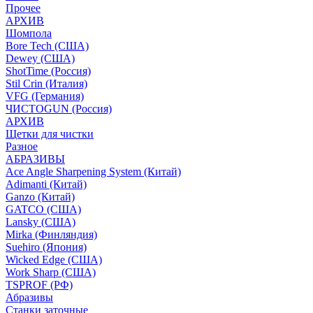
Прочее
АРХИВ
Шомпола
Bore Tech (США)
Dewey (США)
ShotTime (Россия)
Stil Crin (Италия)
VFG (Германия)
ЧИСТОGUN (Россия)
АРХИВ
Щетки для чистки
Разное
АБРАЗИВЫ
Ace Angle Sharpening System (Китай)
Adimanti (Китай)
Ganzo (Китай)
GATCO (США)
Lansky (США)
Mirka (Финляндия)
Suehiro (Япония)
Wicked Edge (США)
Work Sharp (США)
TSPROF (РФ)
Абразивы
Станки заточные