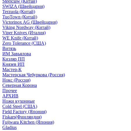
Steelclaw (Китай)
SWIZA (Швейцария)
Terzuola (Китай)
TuoTown (Китай)
Victorinox AG (Швейцария)
Viking Nordway (Китай)
Viper Knives (Италия)
WE Knife (Китай)
Zero Tolerance (США)
Витязь
ИМ Завьялова
Кизляр ПП
Князев ИП
Мастер-К
Мастерская Чебуркова (Россия)
Нокс (Россия)
Северная Корона
Прочее
АРХИВ
Ножи кухонные
Cold Steel (США)
Field Factory (Япония)
Fiskars(Финляндия)
Fujiwara Kitchen (Япония)
Gladius