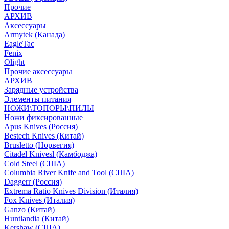
Прочие
АРХИВ
Аксессуары
Armytek (Канада)
EagleTac
Fenix
Olight
Прочие аксессуары
АРХИВ
Зарядные устройства
Элементы питания
НОЖИ\ТОПОРЫ\ПИЛЫ
Ножи фиксированные
Apus Knives (Россия)
Bestech Knives (Китай)
Brusletto (Норвегия)
Citadel Knivesl (Камбоджа)
Cold Steel (США)
Columbia River Knife and Tool (США)
Daggerr (Россия)
Extrema Ratio Knives Division (Италия)
Fox Knives (Италия)
Ganzo (Китай)
Huntlandia (Китай)
Kershaw (США)