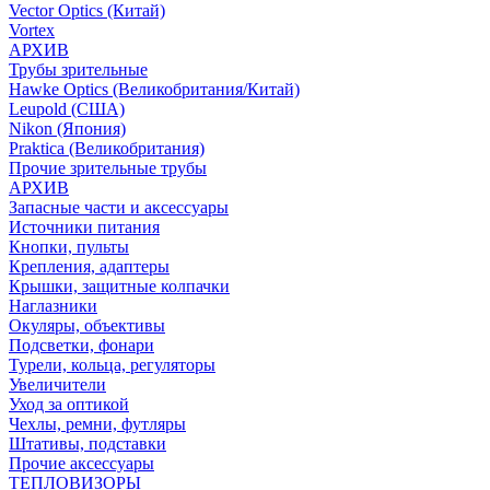
Vector Optics (Китай)
Vortex
АРХИВ
Трубы зрительные
Hawke Optics (Великобритания/Китай)
Leupold (США)
Nikon (Япония)
Praktica (Великобритания)
Прочие зрительные трубы
АРХИВ
Запасные части и аксессуары
Источники питания
Кнопки, пульты
Крепления, адаптеры
Крышки, защитные колпачки
Наглазники
Окуляры, объективы
Подсветки, фонари
Турели, кольца, регуляторы
Увеличители
Уход за оптикой
Чехлы, ремни, футляры
Штативы, подставки
Прочие аксессуары
ТЕПЛОВИЗОРЫ