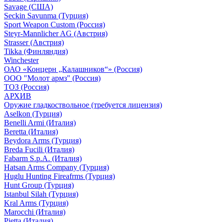
Savage (США)
Seckin Savunma (Турция)
Sport Weapon Custom (Россия)
Steyr-Mannlicher AG (Австрия)
Strasser (Австрия)
Tikka (Финляндия)
Winchester
ОАО «Концерн „Калашников“» (Россия)
ООО "Молот армз" (Россия)
ТОЗ (Россия)
АРХИВ
Оружие гладкоствольное (требуется лицензия)
Aselkon (Турция)
Benelli Armi (Италия)
Beretta (Италия)
Beydora Arms (Турция)
Breda Fucili (Италия)
Fabarm S.p.A. (Италия)
Hatsan Arms Company (Турция)
Huglu Hunting Fireafrms (Турция)
Hunt Group (Турция)
Istanbul Silah (Турция)
Kral Arms (Турция)
Marocchi (Италия)
Pietta (Италия)