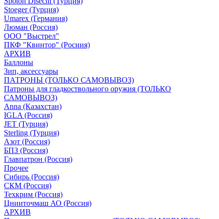
Spoton Disechi (Турция)
Stoeger (Турция)
Umarex (Германия)
Люман (Россия)
ООО "Выстрел"
ПКФ "Квинтор" (Росиия)
АРХИВ
Баллоны
Зип, аксессуары
ПАТРОНЫ (ТОЛЬКО САМОВЫВОЗ)
Патроны для гладкоствольного оружия (ТОЛЬКО
САМОВЫВОЗ)
Anna (Казахстан)
IGLA (Россия)
JET (Турция)
Sterling (Турция)
Азот (Россия)
БПЗ (Россия)
Главпатрон (Россия)
Прочее
Сибирь (Россия)
СКМ (Россия)
Техкрим (Россия)
Цнииточмаш АО (Россия)
АРХИВ