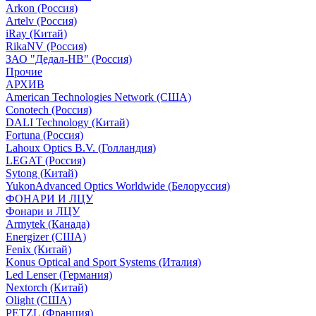
Arkon (Россия)
Artelv (Россия)
iRay (Китай)
RikaNV (Россия)
ЗАО "Дедал-НВ" (Россия)
Прочие
АРХИВ
American Technologies Network (США)
Conotech (Россия)
DALI Technology (Китай)
Fortuna (Россия)
Lahoux Optics B.V. (Голландия)
LEGAT (Россия)
Sytong (Китай)
YukonAdvanced Optics Worldwide (Белоруссия)
ФОНАРИ И ЛЦУ
Фонари и ЛЦУ
Armytek (Канада)
Energizer (США)
Fenix (Китай)
Konus Optical and Sport Systems (Италия)
Led Lenser (Германия)
Nextorch (Китай)
Olight (США)
PETZL (Франция)