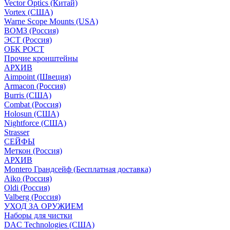
Vector Optics (Китай)
Vortex (США)
Warne Scope Mounts (USA)
ВОМЗ (Россия)
ЭСТ (Россия)
ОБК РОСТ
Прочие кронштейны
АРХИВ
Aimpoint (Швеция)
Armacon (Россия)
Burris (США)
Combat (Россия)
Holosun (США)
Nightforce (США)
Strasser
СЕЙФЫ
Меткон (Россия)
АРХИВ
Montero Грандсейф (Бесплатная доставка)
Aiko (Россия)
Oldi (Россия)
Valberg (Россия)
УХОД ЗА ОРУЖИЕМ
Наборы для чистки
DAC Technologies (США)