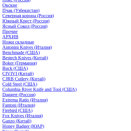
Окские
Пчак (Узбекистан)
Северная корона (Россия)
Южный Крест (Россия)
Ясный Сокол (Россия)
Прочие
АРХИВ
Ножи складные
Antonini Knives (Италия)
Benchmade (США)
Bestech Knives (Китай)
Boker (Германия)
Buck (США)
CIVIVI (Китай)
CJRB Cutlery (Китай)
Cold Steel (США)
Columbia River Knife and Tool (США)
Daggerr (Россия)
Extrema Ratio (Италия)
Fantoni (Италия)
Firebird (США)
Fox Knives (Италия)
Ganzo (Китай)
Honey Badger (ЮАР)