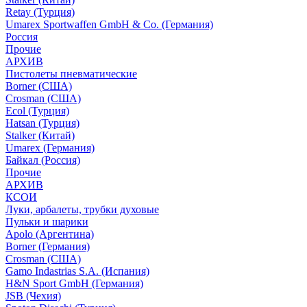
Retay (Турция)
Umarex Sportwaffen GmbH & Co. (Германия)
Россия
Прочие
АРХИВ
Пистолеты пневматические
Borner (США)
Crosman (США)
Ecol (Турция)
Hatsan (Турция)
Stalker (Китай)
Umarex (Германия)
Байкал (Россия)
Прочие
АРХИВ
КСОИ
Луки, арбалеты, трубки духовые
Пульки и шарики
Apolo (Аргентина)
Borner (Германия)
Crosman (США)
Gamo Indastrias S.A. (Испания)
H&N Sport GmbH (Германия)
JSB (Чехия)