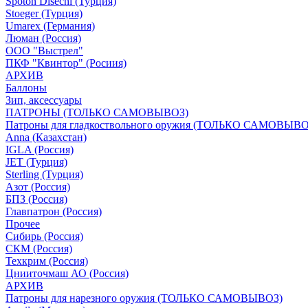
Spoton Disechi (Турция)
Stoeger (Турция)
Umarex (Германия)
Люман (Россия)
ООО "Выстрел"
ПКФ "Квинтор" (Росиия)
АРХИВ
Баллоны
Зип, аксессуары
ПАТРОНЫ (ТОЛЬКО САМОВЫВОЗ)
Патроны для гладкоствольного оружия (ТОЛЬКО САМОВЫВО
Anna (Казахстан)
IGLA (Россия)
JET (Турция)
Sterling (Турция)
Азот (Россия)
БПЗ (Россия)
Главпатрон (Россия)
Прочее
Сибирь (Россия)
СКМ (Россия)
Техкрим (Россия)
Цнииточмаш АО (Россия)
АРХИВ
Патроны для нарезного оружия (ТОЛЬКО САМОВЫВОЗ)