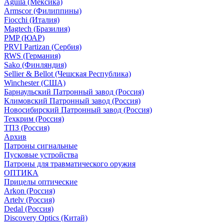
Aguila (Мексика)
Armscor (Филиппины)
Fiocchi (Италия)
Magtech (Бразилия)
PMP (ЮАР)
PRVI Partizan (Сербия)
RWS (Германия)
Sako (Финляндия)
Sellier & Bellot (Чешская Республика)
Winchester (США)
Барнаульский Патронный завод (Россия)
Климовский Патронный завод (Россия)
Новосибирский Патронный завод (Россия)
Техкрим (Россия)
ТПЗ (Россия)
Архив
Патроны сигнальные
Пусковые устройства
Патроны для травматического оружия
ОПТИКА
Прицелы оптические
Arkon (Россия)
Artelv (Россия)
Dedal (Россия)
Discovery Optics (Китай)