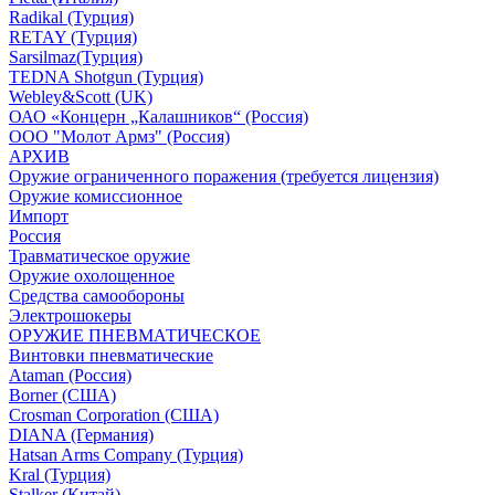
Radikal (Турция)
RETAY (Турция)
Sarsilmaz(Турция)
TEDNA Shotgun (Турция)
Webley&Scott (UK)
ОАО «Концерн „Калашников“ (Россия)
ООО "Молот Армз" (Россия)
АРХИВ
Оружие ограниченного поражения (требуется лицензия)
Оружие комиссионное
Импорт
Россия
Травматическое оружие
Оружие охолощенное
Средства самообороны
Электрошокеры
ОРУЖИЕ ПНЕВМАТИЧЕСКОЕ
Винтовки пневматические
Ataman (Россия)
Borner (США)
Crosman Corporation (США)
DIANA (Германия)
Hatsan Arms Company (Турция)
Kral (Турция)
Stalker (Китай)