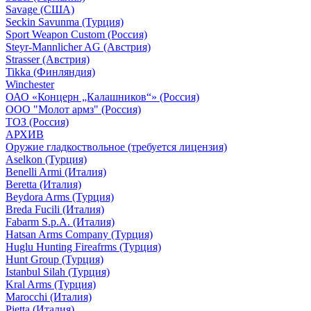
Savage (США)
Seckin Savunma (Турция)
Sport Weapon Custom (Россия)
Steyr-Mannlicher AG (Австрия)
Strasser (Австрия)
Tikka (Финляндия)
Winchester
ОАО «Концерн „Калашников“» (Россия)
ООО "Молот армз" (Россия)
ТОЗ (Россия)
АРХИВ
Оружие гладкоствольное (требуется лицензия)
Aselkon (Турция)
Benelli Armi (Италия)
Beretta (Италия)
Beydora Arms (Турция)
Breda Fucili (Италия)
Fabarm S.p.A. (Италия)
Hatsan Arms Company (Турция)
Huglu Hunting Fireafrms (Турция)
Hunt Group (Турция)
Istanbul Silah (Турция)
Kral Arms (Турция)
Marocchi (Италия)
Pietta (Италия)