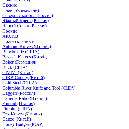
Окские
Пчак (Узбекистан)
Северная корона (Россия)
Южный Крест (Россия)
Ясный Сокол (Россия)
Прочие
АРХИВ
Ножи складные
Antonini Knives (Италия)
Benchmade (США)
Bestech Knives (Китай)
Boker (Германия)
Buck (США)
CIVIVI (Китай)
CJRB Cutlery (Китай)
Cold Steel (США)
Columbia River Knife and Tool (США)
Daggerr (Россия)
Extrema Ratio (Италия)
Fantoni (Италия)
Firebird (США)
Fox Knives (Италия)
Ganzo (Китай)
Honey Badger (ЮАР)