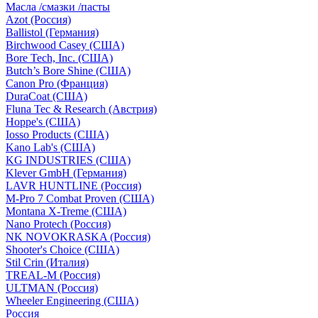
Масла /смазки /пасты
Azot (Россия)
Ballistol (Германия)
Birchwood Casey (США)
Bore Tech, Inc. (США)
Butch’s Bore Shine (СШA)
Canon Pro (Франция)
DuraCoat (США)
Fluna Tec & Research (Австрия)
Hoppe's (США)
Iosso Products (США)
Kano Lab's (США)
KG INDUSTRIES (США)
Klever GmbH (Германия)
LAVR HUNTLINE (Россия)
M-Pro 7 Combat Proven (СШA)
Montana X-Treme (США)
Nano Protech (Россия)
NK NOVOKRASKA (Россия)
Shooter's Choice (СШA)
Stil Crin (Италия)
TREAL-M (Россия)
ULTMAN (Россия)
Wheeler Engineering (СШA)
Россия