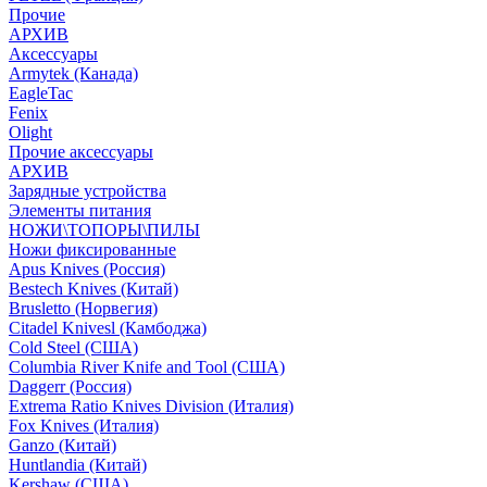
Прочие
АРХИВ
Аксессуары
Armytek (Канада)
EagleTac
Fenix
Olight
Прочие аксессуары
АРХИВ
Зарядные устройства
Элементы питания
НОЖИ\ТОПОРЫ\ПИЛЫ
Ножи фиксированные
Apus Knives (Россия)
Bestech Knives (Китай)
Brusletto (Норвегия)
Citadel Knivesl (Камбоджа)
Cold Steel (США)
Columbia River Knife and Tool (США)
Daggerr (Россия)
Extrema Ratio Knives Division (Италия)
Fox Knives (Италия)
Ganzo (Китай)
Huntlandia (Китай)
Kershaw (США)