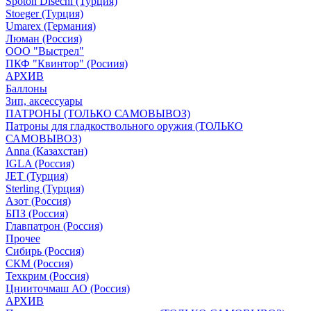
Spoton Disechi (Турция)
Stoeger (Турция)
Umarex (Германия)
Люман (Россия)
ООО "Выстрел"
ПКФ "Квинтор" (Росиия)
АРХИВ
Баллоны
Зип, аксессуары
ПАТРОНЫ (ТОЛЬКО САМОВЫВОЗ)
Патроны для гладкоствольного оружия (ТОЛЬКО
САМОВЫВОЗ)
Anna (Казахстан)
IGLA (Россия)
JET (Турция)
Sterling (Турция)
Азот (Россия)
БПЗ (Россия)
Главпатрон (Россия)
Прочее
Сибирь (Россия)
СКМ (Россия)
Техкрим (Россия)
Цнииточмаш АО (Россия)
АРХИВ