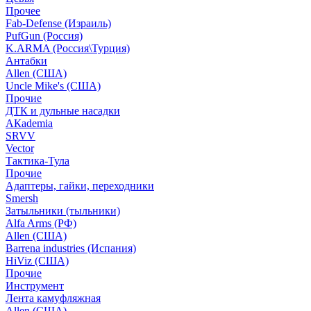
Прочее
Fab-Defense (Израиль)
PufGun (Россия)
K.ARMA (Россия\Турция)
Антабки
Allen (США)
Uncle Mike's (США)
Прочие
ДТК и дульные насадки
АКademia
SRVV
Vector
Тактика-Тула
Прочие
Адаптеры, гайки, переходники
Smersh
Затыльники (тыльники)
Alfa Arms (РФ)
Allen (США)
Barrena industries (Испания)
HiViz (США)
Прочие
Инструмент
Лента камуфляжная
Allen (США)