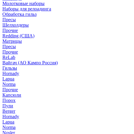
Молотковые наборы
Наборы для релоадинга
Обработка гильз
Пресы
Шелхолдеры
Прочие
Redding (США)
Матрицы
Пресы
Прочие
ReLab
Вайгач (АО Кампо Россия)
Гильзы
Hornady
Lapua
Norma
Прочие
Капсюли
Порох
Пули
Berger
Hornady
Lapua
Norma
Nosler