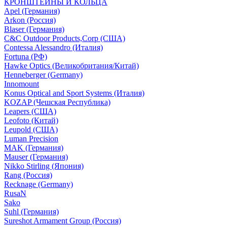
КРОНШТЕЙНЫ И КОЛЬЦА
Apel (Германия)
Arkon (Россия)
Blaser (Германия)
C&C Outdoor Products,Corp (США)
Contessa Alessandro (Италия)
Fortuna (РФ)
Hawke Optics (Великобритания/Китай)
Henneberger (Germany)
Innomount
Konus Optical and Sport Systems (Италия)
KOZAP (Чешская Республика)
Leapers (США)
Leofoto (Китай)
Leupold (США)
Luman Precision
MAK (Германия)
Mauser (Германия)
Nikko Stirling (Япония)
Rang (Россия)
Recknage (Germany)
RusaN
Sako
Suhl (Германия)
Sureshot Armament Group (Россия)