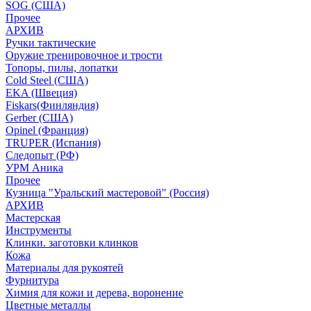
SOG (США)
Прочее
АРХИВ
Ручки тактические
Оружие тренировочное и трости
Топоры, пилы, лопатки
Cold Steel (США)
EKA (Швеция)
Fiskars(Финляндия)
Gerber (США)
Opinel (Франция)
TRUPER (Испания)
Следопыт (РФ)
УРМ Аника
Прочее
Кузница "Уральский мастеровой" (Россия)
АРХИВ
Мастерская
Инструменты
Клинки. заготовки клинков
Кожа
Материалы для рукоятей
Фурнитура
Химия для кожи и дерева, воронение
Цветные металлы