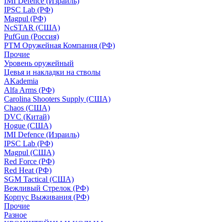
IMI Defence (Израиль)
IPSC Lab (РФ)
Magpul (РФ)
NcSTAR (США)
PufGun (Россия)
РТМ Оружейная Компания (РФ)
Прочие
Уровень оружейный
Цевья и накладки на стволы
AKademia
Alfa Arms (РФ)
Carolina Shooters Supply (США)
Chaos (США)
DVC (Китай)
Hogue (США)
IMI Defence (Израиль)
IPSC Lab (РФ)
Magpul (США)
Red Force (РФ)
Red Heat (РФ)
SGM Tactical (США)
Вежливый Стрелок (РФ)
Корпус Выживания (РФ)
Прочие
Разное