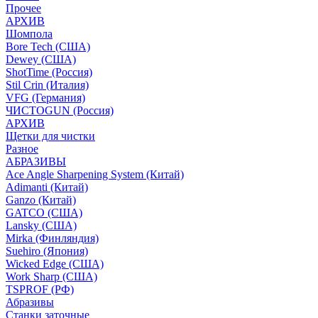
Прочее
АРХИВ
Шомпола
Bore Tech (США)
Dewey (США)
ShotTime (Россия)
Stil Crin (Италия)
VFG (Германия)
ЧИСТОGUN (Россия)
АРХИВ
Щетки для чистки
Разное
АБРАЗИВЫ
Ace Angle Sharpening System (Китай)
Adimanti (Китай)
Ganzo (Китай)
GATCO (США)
Lansky (США)
Mirka (Финляндия)
Suehiro (Япония)
Wicked Edge (США)
Work Sharp (США)
TSPROF (РФ)
Абразивы
Станки заточные