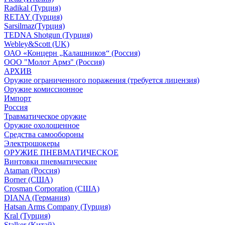
Radikal (Турция)
RETAY (Турция)
Sarsilmaz(Турция)
TEDNA Shotgun (Турция)
Webley&Scott (UK)
ОАО «Концерн „Калашников“ (Россия)
ООО "Молот Армз" (Россия)
АРХИВ
Оружие ограниченного поражения (требуется лицензия)
Оружие комиссионное
Импорт
Россия
Травматическое оружие
Оружие охолощенное
Средства самообороны
Электрошокеры
ОРУЖИЕ ПНЕВМАТИЧЕСКОЕ
Винтовки пневматические
Ataman (Россия)
Borner (США)
Crosman Corporation (США)
DIANA (Германия)
Hatsan Arms Company (Турция)
Kral (Турция)
Stalker (Китай)