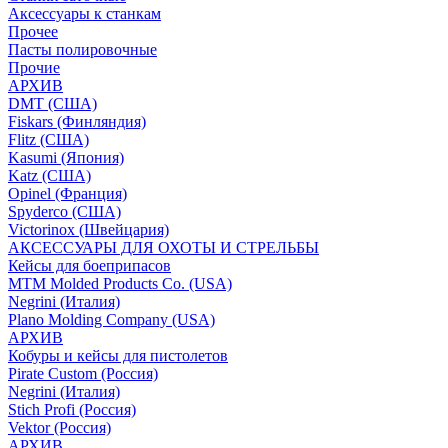
Аксессуары к станкам
Прочее
Пасты полировочные
Прочие
АРХИВ
DMT (США)
Fiskars (Финляндия)
Flitz (США)
Kasumi (Япония)
Katz (США)
Opinel (Франция)
Spyderco (США)
Victorinox (Швейцария)
АКСЕССУАРЫ ДЛЯ ОХОТЫ И СТРЕЛЬБЫ
Кейсы для боеприпасов
MTM Molded Products Co. (USA)
Negrini (Италия)
Plano Molding Company (USA)
АРХИВ
Кобуры и кейсы для пистолетов
Pirate Custom (Россия)
Negrini (Италия)
Stich Profi (Россия)
Vektor (Россия)
АРХИВ