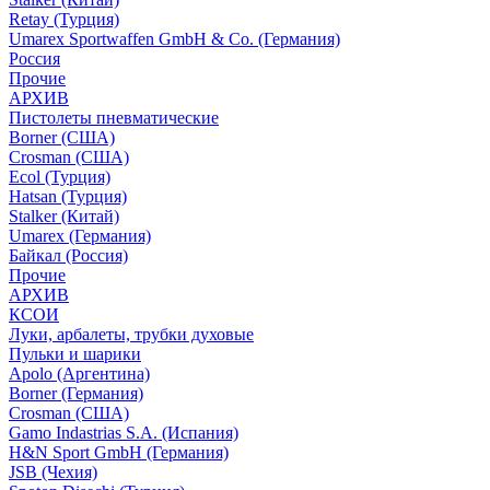
Retay (Турция)
Umarex Sportwaffen GmbH & Co. (Германия)
Россия
Прочие
АРХИВ
Пистолеты пневматические
Borner (США)
Crosman (США)
Ecol (Турция)
Hatsan (Турция)
Stalker (Китай)
Umarex (Германия)
Байкал (Россия)
Прочие
АРХИВ
КСОИ
Луки, арбалеты, трубки духовые
Пульки и шарики
Apolo (Аргентина)
Borner (Германия)
Crosman (США)
Gamo Indastrias S.A. (Испания)
H&N Sport GmbH (Германия)
JSB (Чехия)