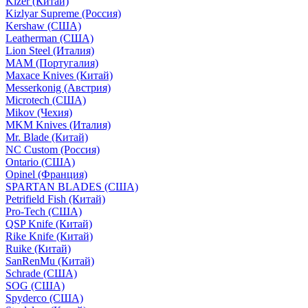
Kizer (Китай)
Kizlyar Supreme (Россия)
Kershaw (США)
Leatherman (США)
Lion Steel (Италия)
MAM (Португалия)
Maxace Knives (Китай)
Messerkonig (Австрия)
Microtech (США)
Mikov (Чехия)
MKM Knives (Италия)
Mr. Blade (Китай)
NC Custom (Россия)
Ontario (США)
Opinel (Франция)
SPARTAN BLADES (США)
Petrifield Fish (Китай)
Pro-Tech (США)
QSP Knife (Китай)
Rike Knife (Китай)
Ruike (Китай)
SanRenMu (Китай)
Schrade (США)
SOG (США)
Spyderco (США)