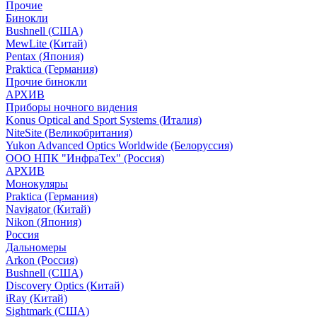
Прочие
Бинокли
Bushnell (США)
MewLite (Китай)
Pentax (Япония)
Praktica (Германия)
Прочие бинокли
АРХИВ
Приборы ночного видения
Konus Optical and Sport Systems (Италия)
NiteSite (Великобритания)
Yukon Advanced Optics Worldwide (Белоруссия)
ООО НПК "ИнфраТех" (Россия)
АРХИВ
Монокуляры
Praktica (Германия)
Navigator (Китай)
Nikon (Япония)
Россия
Дальномеры
Arkon (Россия)
Bushnell (США)
Discovery Optics (Китай)
iRay (Китай)
Sightmark (США)