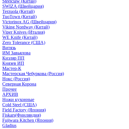
Steelclaw (Китай)
SWIZA (Швейцария)
Terzuola (Китай)
TuoTown (Китай)
Victorinox AG (Швейцария)
Viking Nordway (Китай)
Viper Knives (Италия)
WE Knife (Китай)
Zero Tolerance (США)
Витязь
ИМ Завьялова
Кизляр ПП
Князев ИП
Мастер-К
Мастерская Чебуркова (Россия)
Нокс (Россия)
Северная Корона
Прочее
АРХИВ
Ножи кухонные
Cold Steel (США)
Field Factory (Япония)
Fiskars(Финляндия)
Fujiwara Kitchen (Япония)
Gladius