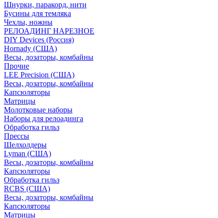
Шнурки, паракорд, нити
Бусины для темляка
Чехлы, ножны
РЕЛОАДИНГ НАРЕЗНОЕ
DIY Devices (Россия)
Hornady (США)
Весы, дозаторы, комбайны
Прочие
LEE Precision (США)
Весы, дозаторы, комбайны
Капсюляторы
Матрицы
Молотковые наборы
Наборы для релоадинга
Обработка гильз
Преcсы
Шелхолдеры
Lyman (США)
Весы, дозаторы, комбайны
Капсюляторы
Обработка гильз
RCBS (США)
Весы, дозаторы, комбайны
Капсюляторы
Матрицы