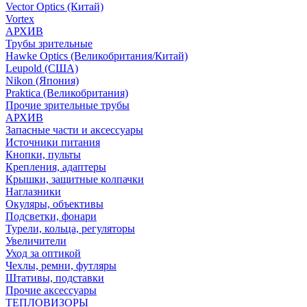
Vector Optics (Китай)
Vortex
АРХИВ
Трубы зрительные
Hawke Optics (Великобритания/Китай)
Leupold (США)
Nikon (Япония)
Praktica (Великобритания)
Прочие зрительные трубы
АРХИВ
Запасные части и аксессуары
Источники питания
Кнопки, пульты
Крепления, адаптеры
Крышки, защитные колпачки
Наглазники
Окуляры, объективы
Подсветки, фонари
Турели, кольца, регуляторы
Увеличители
Уход за оптикой
Чехлы, ремни, футляры
Штативы, подставки
Прочие аксессуары
ТЕПЛОВИЗОРЫ