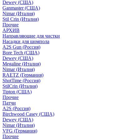
Dewey (США)
Ganmaster (США)
Nimar (Италия)
Stil Crin (Италия)
Прочие
АРХИВ
Направляющие для чистки
Насадки для шомпола
A2S Gun (Россия)
Bore Tech (США)
Dewey (США)
Megaline (Италия)
Nimar (Италия)
RAETZ (Германия)
ShotTime (Россия)
StilCrin (Италия)
Tipton (США)
Прочие
Патчи
A2S (Россия)
Birchwood Casey (США)
Dewey (США)
Nimar (Италия)
VFG (Германия)
Прочие