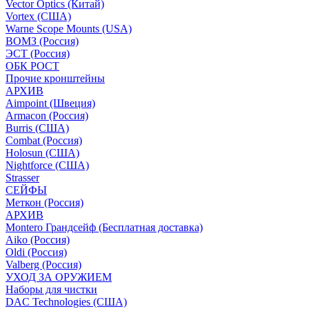
Vector Optics (Китай)
Vortex (США)
Warne Scope Mounts (USA)
ВОМЗ (Россия)
ЭСТ (Россия)
ОБК РОСТ
Прочие кронштейны
АРХИВ
Aimpoint (Швеция)
Armacon (Россия)
Burris (США)
Combat (Россия)
Holosun (США)
Nightforce (США)
Strasser
СЕЙФЫ
Меткон (Россия)
АРХИВ
Montero Грандсейф (Бесплатная доставка)
Aiko (Россия)
Oldi (Россия)
Valberg (Россия)
УХОД ЗА ОРУЖИЕМ
Наборы для чистки
DAC Technologies (США)