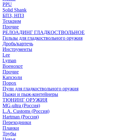
PPU
Solid Shank
БПЗ, НПЗ
Техкрим
Прочие
РЕЛОАДИНГ ГЛАДКОСТВОЛЬНОЕ
Гильзы для гладкоствольного оружия
Дробь/картечь
Инструменты
Lee
Lyman
Военохот
Прочие
Капсюли
Порох
Пули для гладкоствольного оружия
Пыжи и пыж-контейнеры
ТЮНИНГ ОРУЖИЯ
MG-ultra (Россия)
L.A. Customs (Россия)
Hartman (Россия)
Переходники
Планки
Трубы
Цевья