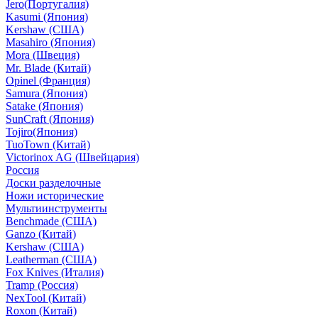
Jero(Португалия)
Kasumi (Япония)
Kershaw (США)
Masahiro (Япония)
Mora (Швеция)
Mr. Blade (Китай)
Opinel (Франция)
Samura (Япония)
Satake (Япония)
SunCraft (Япония)
Tojiro(Япония)
TuoTown (Китай)
Victorinox AG (Швейцария)
Россия
Доски разделочные
Ножи исторические
Мультиинструменты
Benchmade (США)
Ganzo (Китай)
Kershaw (США)
Leatherman (США)
Fox Knives (Италия)
Tramp (Россия)
NexTool (Китай)
Roxon (Китай)