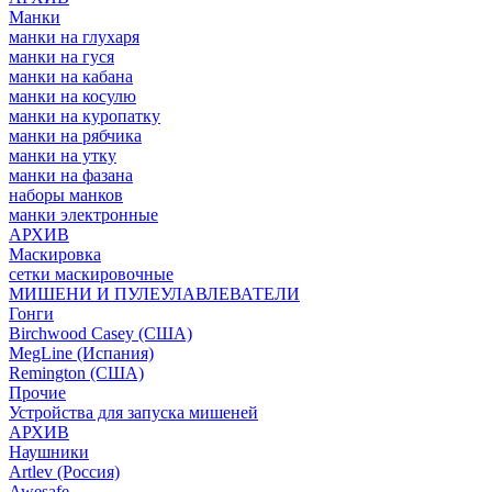
Манки
манки на глухаря
манки на гуся
манки на кабана
манки на косулю
манки на куропатку
манки на рябчика
манки на утку
манки на фазана
наборы манков
манки электронные
АРХИВ
Маскировка
сетки маскировочные
МИШЕНИ И ПУЛЕУЛАВЛЕВАТЕЛИ
Гонги
Birchwood Casey (США)
MegLine (Испания)
Remington (США)
Прочие
Устройства для запуска мишеней
АРХИВ
Наушники
Artlev (Россия)
Awesafe