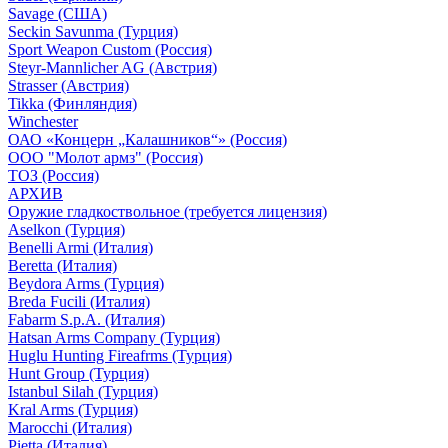
Savage (США)
Seckin Savunma (Турция)
Sport Weapon Custom (Россия)
Steyr-Mannlicher AG (Австрия)
Strasser (Австрия)
Tikka (Финляндия)
Winchester
ОАО «Концерн „Калашников“» (Россия)
ООО "Молот армз" (Россия)
ТОЗ (Россия)
АРХИВ
Оружие гладкоствольное (требуется лицензия)
Aselkon (Турция)
Benelli Armi (Италия)
Beretta (Италия)
Beydora Arms (Турция)
Breda Fucili (Италия)
Fabarm S.p.A. (Италия)
Hatsan Arms Company (Турция)
Huglu Hunting Fireafrms (Турция)
Hunt Group (Турция)
Istanbul Silah (Турция)
Kral Arms (Турция)
Marocchi (Италия)
Pietta (Италия)