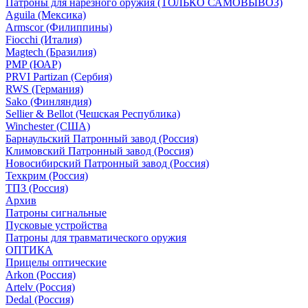
Патроны для нарезного оружия (ТОЛЬКО САМОВЫВОЗ)
Aguila (Мексика)
Armscor (Филиппины)
Fiocchi (Италия)
Magtech (Бразилия)
PMP (ЮАР)
PRVI Partizan (Сербия)
RWS (Германия)
Sako (Финляндия)
Sellier & Bellot (Чешская Республика)
Winchester (США)
Барнаульский Патронный завод (Россия)
Климовский Патронный завод (Россия)
Новосибирский Патронный завод (Россия)
Техкрим (Россия)
ТПЗ (Россия)
Архив
Патроны сигнальные
Пусковые устройства
Патроны для травматического оружия
ОПТИКА
Прицелы оптические
Arkon (Россия)
Artelv (Россия)
Dedal (Россия)