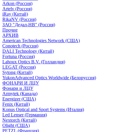
Arkon (Россия)
Artelv (Россия)
iRay (Китай)
RikaNV (Россия)
ЗАО "Дедал-НВ" (Россия)
Прочие
АРХИВ
American Technologies Network (США)
Conotech (Россия)
DALI Technology (Китай)
Fortuna (Россия)
Lahoux Optics B.V. (Голландия)
LEGAT (Россия)
Sytong (Китай)
YukonAdvanced Optics Worldwide (Белоруссия)
ФОНАРИ И ЛЦУ
Фонари и ЛЦУ
Armytek (Канада)
Energizer (США)
Fenix (Китай)
Konus Optical and Sport Systems (Италия)
Led Lenser (Германия)
Nextorch (Китай)
Olight (США)
PETZL (Франция)