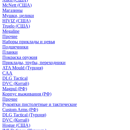
McNett (США)
Магазины
Мушки, целики
HIVIZ (США)
Truglo (США)
Megaline
Прочие
Наборы приклады и цевья
Подщечники
Планки
Покраска оружия
Приклады, трубы, переходники
ATA Mould (Турция)
CAA
DLG Tactical
DVC (Китай)
Magpul (РФ)
Корпус выживания (РФ)
Прочие
Рукоятки пистолетные и тактические
Custom Arms (РФ)
DLG Tactical (Турция)
DVC (Китай)
Hogue (США)