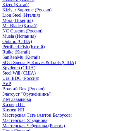
Kizer (Китай)
Kizlyar Supreme (Россия)
Lion Steel (Италия)
Mora (Швеция)
Mr. Blade (Китай)
NC Custom (Россия)
Muela (Испания)
Ontario (США)
Petrifield Fish (Китай)
Ruike (Китай)
SanRenMu (Китай)
SOG Specialty Knives & Tools (США)
Spyderco (США)
Steel Will (США)
Ural EDC (Россия)
АиР
Волчий Век (Россия)
Златоуст "Оружейникъ"
ИМ Завьялова
Кизляр ПП
Князев ИП
Мастерская Тать (Антон Белоусов)
Мастерская Ульданова
Мастерская Чебуркова (Россия)
Нокс (Россия)