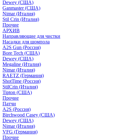
Dewey (США)
Ganmaster (США)
Nimar (Италия)
Stil Crin (Италия)
Прочие
АРХИВ
Направляющие для чистки
Насадки для шомпола
A2S Gun (Россия)
Bore Tech (США)
Dewey (США)
Megaline (Италия)
Nimar (Италия)
RAETZ (Германия)
ShotTime (Россия)
StilCrin (Италия)
Tipton (США)
Прочие
Патчи
A2S (Россия)
Birchwood Casey (США)
Dewey (США)
Nimar (Италия)
VFG (Германия)
Прочие