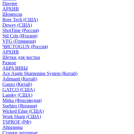
Прочее
АРХИВ
Шомпола
Bore Tech (США)
Dewey (США)
ShotTime (Россия)
Stil Crin (Италия)
VFG (Германия)
ЧИСТОGUN (Россия)
АРХИВ
Щетки для чистки
Разное
АБРАЗИВЫ
Ace Angle Sharpening System (Китай)
Adimanti (Китай)
Ganzo (Китай)
GATCO (США)
Lansky (США)
Mirka (Финляндия)
Suehiro (Япония)
Wicked Edge (США)
Work Sharp (США)
TSPROF (РФ)
Абразивы
Станки заточные