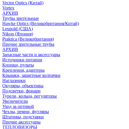
Vector Optics (Китай)
Vortex
АРХИВ
Трубы зрительные
Hawke Optics (Великобритания/Китай)
Leupold (США)
Nikon (Япония)
Praktica (Великобритания)
Прочие зрительные трубы
АРХИВ
Запасные части и аксессуары
Источники питания
Кнопки, пульты
Крепления, адаптеры
Крышки, защитные колпачки
Наглазники
Окуляры, объективы
Подсветки, фонари
Турели, кольца, регуляторы
Увеличители
Уход за оптикой
Чехлы, ремни, футляры
Штативы, подставки
Прочие аксессуары
ТЕПЛОВИЗОРЫ