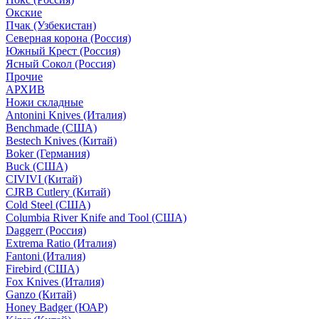
Окские
Пчак (Узбекистан)
Северная корона (Россия)
Южный Крест (Россия)
Ясный Сокол (Россия)
Прочие
АРХИВ
Ножи складные
Antonini Knives (Италия)
Benchmade (США)
Bestech Knives (Китай)
Boker (Германия)
Buck (США)
CIVIVI (Китай)
CJRB Cutlery (Китай)
Cold Steel (США)
Columbia River Knife and Tool (США)
Daggerr (Россия)
Extrema Ratio (Италия)
Fantoni (Италия)
Firebird (США)
Fox Knives (Италия)
Ganzo (Китай)
Honey Badger (ЮАР)