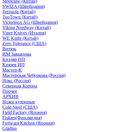
Steelclaw (Китай)
SWIZA (Швейцария)
Terzuola (Китай)
TuoTown (Китай)
Victorinox AG (Швейцария)
Viking Nordway (Китай)
Viper Knives (Италия)
WE Knife (Китай)
Zero Tolerance (США)
Витязь
ИМ Завьялова
Кизляр ПП
Князев ИП
Мастер-К
Мастерская Чебуркова (Россия)
Нокс (Россия)
Северная Корона
Прочее
АРХИВ
Ножи кухонные
Cold Steel (США)
Field Factory (Япония)
Fiskars(Финляндия)
Fujiwara Kitchen (Япония)
Gladius