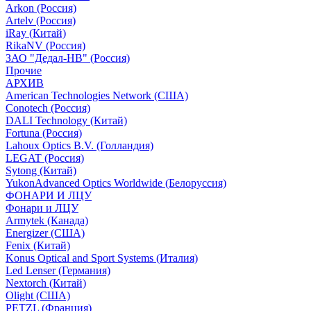
Arkon (Россия)
Artelv (Россия)
iRay (Китай)
RikaNV (Россия)
ЗАО "Дедал-НВ" (Россия)
Прочие
АРХИВ
American Technologies Network (США)
Conotech (Россия)
DALI Technology (Китай)
Fortuna (Россия)
Lahoux Optics B.V. (Голландия)
LEGAT (Россия)
Sytong (Китай)
YukonAdvanced Optics Worldwide (Белоруссия)
ФОНАРИ И ЛЦУ
Фонари и ЛЦУ
Armytek (Канада)
Energizer (США)
Fenix (Китай)
Konus Optical and Sport Systems (Италия)
Led Lenser (Германия)
Nextorch (Китай)
Olight (США)
PETZL (Франция)