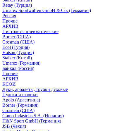
Retay (Турция)
Umarex Sportwaffen GmbH & Co. (Германия)
Россия
Прочие
АРХИВ
Пистолеты пневматические
Borner (США)
Crosman (США)
Ecol (Турция)
Hatsan (Турция)
Stalker (Китай)
Umarex (Германия)
Байкал (Россия)
Прочие
АРХИВ
КСОИ
Луки, арбалеты, трубки духовые
Пульки и шарики
Apolo (Аргентина)
Borner (Германия)
Crosman (США)
Gamo Indastrias S.A. (Испания)
H&N Sport GmbH (Германия)
JSB (Чехия)