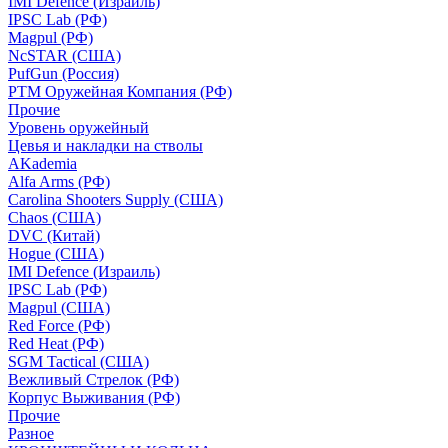
IMI Defence (Израиль)
IPSC Lab (РФ)
Magpul (РФ)
NcSTAR (США)
PufGun (Россия)
РТМ Оружейная Компания (РФ)
Прочие
Уровень оружейный
Цевья и накладки на стволы
AKademia
Alfa Arms (РФ)
Carolina Shooters Supply (США)
Chaos (США)
DVC (Китай)
Hogue (США)
IMI Defence (Израиль)
IPSC Lab (РФ)
Magpul (США)
Red Force (РФ)
Red Heat (РФ)
SGM Tactical (США)
Вежливый Стрелок (РФ)
Корпус Выживания (РФ)
Прочие
Разное