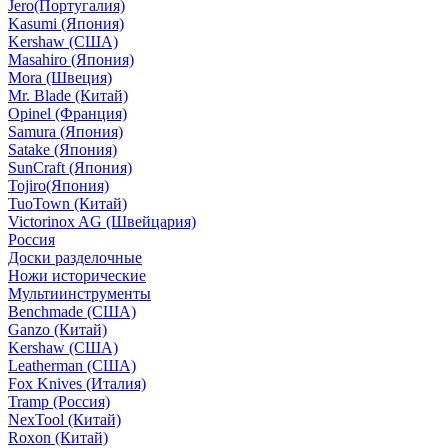
Jero(Португалия)
Kasumi (Япония)
Kershaw (США)
Masahiro (Япония)
Mora (Швеция)
Mr. Blade (Китай)
Opinel (Франция)
Samura (Япония)
Satake (Япония)
SunCraft (Япония)
Tojiro(Япония)
TuoTown (Китай)
Victorinox AG (Швейцария)
Россия
Доски разделочные
Ножи исторические
Мультиинструменты
Benchmade (США)
Ganzo (Китай)
Kershaw (США)
Leatherman (США)
Fox Knives (Италия)
Tramp (Россия)
NexTool (Китай)
Roxon (Китай)