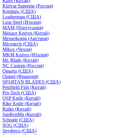
Kizer (Китай)
Kizlyar Supreme (Россия)
Kershaw (США)
Leatherman (США)
Lion Steel (Италия)
MAM (Португалия)
Maxace Knives (Китай)
Messerkonig (Австрия)
Microtech (США)
Mikov (Чехия)
MKM Knives (Италия)
Mr. Blade (Китай)
NC Custom (Россия)
Ontario (США)
Opinel (Франция)
SPARTAN BLADES (США)
Petrifield Fish (Китай)
Pro-Tech (США)
QSP Knife (Китай)
Rike Knife (Китай)
Ruike (Китай)
SanRenMu (Китай)
Schrade (США)
SOG (США)
Spyderco (США)