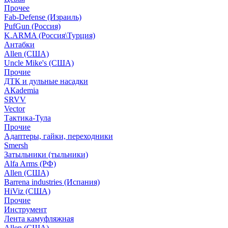
Прочее
Fab-Defense (Израиль)
PufGun (Россия)
K.ARMA (Россия\Турция)
Антабки
Allen (США)
Uncle Mike's (США)
Прочие
ДТК и дульные насадки
АКademia
SRVV
Vector
Тактика-Тула
Прочие
Адаптеры, гайки, переходники
Smersh
Затыльники (тыльники)
Alfa Arms (РФ)
Allen (США)
Barrena industries (Испания)
HiViz (США)
Прочие
Инструмент
Лента камуфляжная
Allen (США)