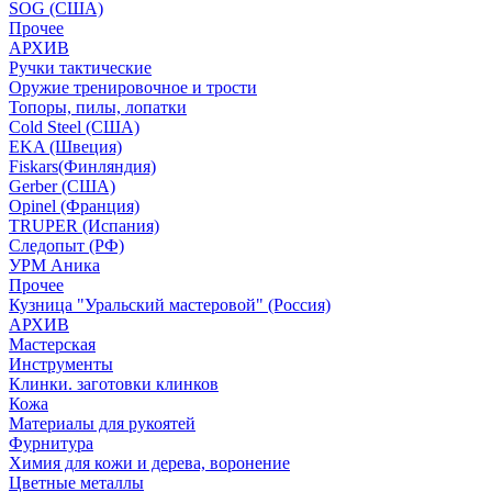
SOG (США)
Прочее
АРХИВ
Ручки тактические
Оружие тренировочное и трости
Топоры, пилы, лопатки
Cold Steel (США)
EKA (Швеция)
Fiskars(Финляндия)
Gerber (США)
Opinel (Франция)
TRUPER (Испания)
Следопыт (РФ)
УРМ Аника
Прочее
Кузница "Уральский мастеровой" (Россия)
АРХИВ
Мастерская
Инструменты
Клинки. заготовки клинков
Кожа
Материалы для рукоятей
Фурнитура
Химия для кожи и дерева, воронение
Цветные металлы