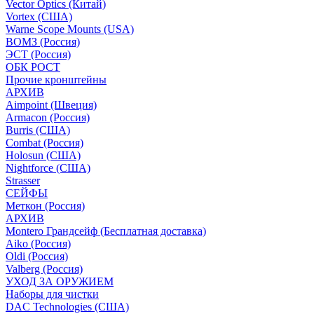
Vector Optics (Китай)
Vortex (США)
Warne Scope Mounts (USA)
ВОМЗ (Россия)
ЭСТ (Россия)
ОБК РОСТ
Прочие кронштейны
АРХИВ
Aimpoint (Швеция)
Armacon (Россия)
Burris (США)
Combat (Россия)
Holosun (США)
Nightforce (США)
Strasser
СЕЙФЫ
Меткон (Россия)
АРХИВ
Montero Грандсейф (Бесплатная доставка)
Aiko (Россия)
Oldi (Россия)
Valberg (Россия)
УХОД ЗА ОРУЖИЕМ
Наборы для чистки
DAC Technologies (США)