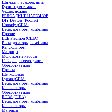
Шнурки, паракорд, нити
Бусины для темляка
Чехлы, ножны
РЕЛОАДИНГ НАРЕЗНОЕ
DIY Devices (Россия)
Hornady (США)
Весы, дозаторы, комбайны
Прочие
LEE Precision (США)
Весы, дозаторы, комбайны
Капсюляторы
Матрицы
Молотковые наборы
Наборы для релоадинга
Обработка гильз
Преcсы
Шелхолдеры
Lyman (США)
Весы, дозаторы, комбайны
Капсюляторы
Обработка гильз
RCBS (США)
Весы, дозаторы, комбайны
Капсюляторы
Матрицы