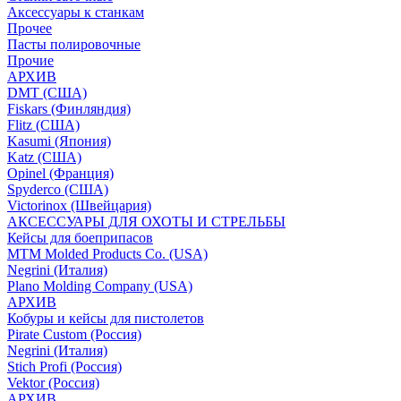
Аксессуары к станкам
Прочее
Пасты полировочные
Прочие
АРХИВ
DMT (США)
Fiskars (Финляндия)
Flitz (США)
Kasumi (Япония)
Katz (США)
Opinel (Франция)
Spyderco (США)
Victorinox (Швейцария)
АКСЕССУАРЫ ДЛЯ ОХОТЫ И СТРЕЛЬБЫ
Кейсы для боеприпасов
MTM Molded Products Co. (USA)
Negrini (Италия)
Plano Molding Company (USA)
АРХИВ
Кобуры и кейсы для пистолетов
Pirate Custom (Россия)
Negrini (Италия)
Stich Profi (Россия)
Vektor (Россия)
АРХИВ