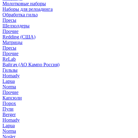
Молотковые наборы
Наборы для релоадинга
Обработка гильз
Пресы
Шелхолдеры
Прочие
Redding (США)
Матрицы
Пресы
Прочие
ReLab
Вайгач (АО Кампо Россия)
Гильзы
Hornady
Lapua
Norma
Прочие
Капсюли
Порох
Пули
Berger
Hornady
Lapua
Norma
Nosler