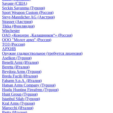
Savage (США)
Seckin Savunma (Турция)
Sport Weapon Custom (Россия)
Steyr-Mannlicher AG (Австрия)
Strasser (Австрия)
Tikka (Финляндия)
Winchester
ОАО «Концерн „Калашников“» (Россия)
ООО "Молот армз" (Россия)
ТОЗ (Россия)
АРХИВ
Оружие гладкоствольное (требуется лицензия)
Aselkon (Турция)
Benelli Armi (Италия)
Beretta (Италия)
Beydora Arms (Турция)
Breda Fucili (Италия)
Fabarm S.p.A. (Италия)
Hatsan Arms Company (Турция)
Huglu Hunting Fireafrms (Турция)
Hunt Group (Турция)
Istanbul Silah (Турция)
Kral Arms (Турция)
Marocchi (Италия)
Pietta (Италия)