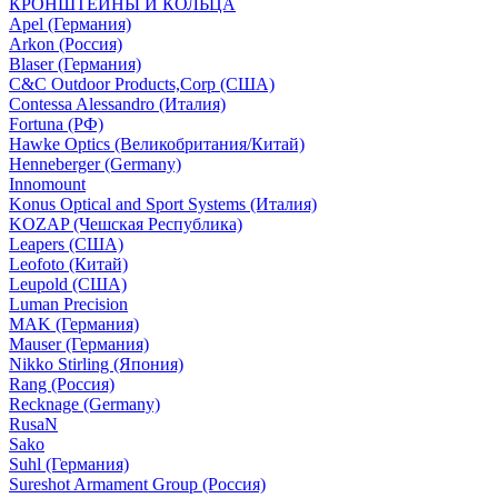
КРОНШТЕЙНЫ И КОЛЬЦА
Apel (Германия)
Arkon (Россия)
Blaser (Германия)
C&C Outdoor Products,Corp (США)
Contessa Alessandro (Италия)
Fortuna (РФ)
Hawke Optics (Великобритания/Китай)
Henneberger (Germany)
Innomount
Konus Optical and Sport Systems (Италия)
KOZAP (Чешская Республика)
Leapers (США)
Leofoto (Китай)
Leupold (США)
Luman Precision
MAK (Германия)
Mauser (Германия)
Nikko Stirling (Япония)
Rang (Россия)
Recknage (Germany)
RusaN
Sako
Suhl (Германия)
Sureshot Armament Group (Россия)