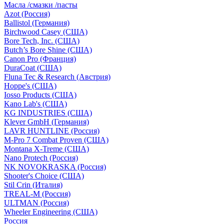
Масла /смазки /пасты
Azot (Россия)
Ballistol (Германия)
Birchwood Casey (США)
Bore Tech, Inc. (США)
Butch’s Bore Shine (СШA)
Canon Pro (Франция)
DuraCoat (США)
Fluna Tec & Research (Австрия)
Hoppe's (США)
Iosso Products (США)
Kano Lab's (США)
KG INDUSTRIES (США)
Klever GmbH (Германия)
LAVR HUNTLINE (Россия)
M-Pro 7 Combat Proven (СШA)
Montana X-Treme (США)
Nano Protech (Россия)
NK NOVOKRASKA (Россия)
Shooter's Choice (СШA)
Stil Crin (Италия)
TREAL-M (Россия)
ULTMAN (Россия)
Wheeler Engineering (СШA)
Россия