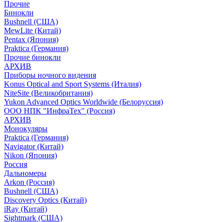
Прочие
Бинокли
Bushnell (США)
MewLite (Китай)
Pentax (Япония)
Praktica (Германия)
Прочие бинокли
АРХИВ
Приборы ночного видения
Konus Optical and Sport Systems (Италия)
NiteSite (Великобритания)
Yukon Advanced Optics Worldwide (Белоруссия)
ООО НПК "ИнфраТех" (Россия)
АРХИВ
Монокуляры
Praktica (Германия)
Navigator (Китай)
Nikon (Япония)
Россия
Дальномеры
Arkon (Россия)
Bushnell (США)
Discovery Optics (Китай)
iRay (Китай)
Sightmark (США)