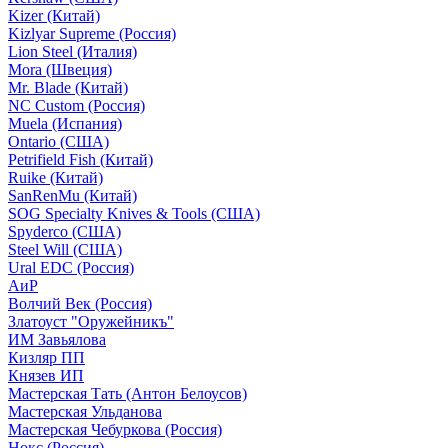
Kizer (Китай)
Kizlyar Supreme (Россия)
Lion Steel (Италия)
Mora (Швеция)
Mr. Blade (Китай)
NC Custom (Россия)
Muela (Испания)
Ontario (США)
Petrifield Fish (Китай)
Ruike (Китай)
SanRenMu (Китай)
SOG Specialty Knives & Tools (США)
Spyderco (США)
Steel Will (США)
Ural EDC (Россия)
АиР
Волчий Век (Россия)
Златоуст "Оружейникъ"
ИМ Завьялова
Кизляр ПП
Князев ИП
Мастерская Тать (Антон Белоусов)
Мастерская Ульданова
Мастерская Чебуркова (Россия)
Нокс (Россия)