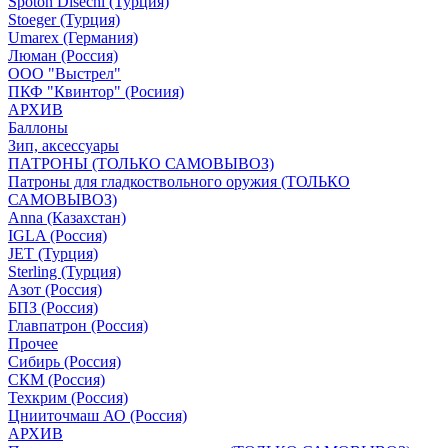
Spoton Disechi (Турция)
Stoeger (Турция)
Umarex (Германия)
Люман (Россия)
ООО "Выстрел"
ПКФ "Квинтор" (Росиия)
АРХИВ
Баллоны
Зип, аксессуары
ПАТРОНЫ (ТОЛЬКО САМОВЫВОЗ)
Патроны для гладкоствольного оружия (ТОЛЬКО
САМОВЫВОЗ)
Anna (Казахстан)
IGLA (Россия)
JET (Турция)
Sterling (Турция)
Азот (Россия)
БПЗ (Россия)
Главпатрон (Россия)
Прочее
Сибирь (Россия)
СКМ (Россия)
Техкрим (Россия)
Цнииточмаш АО (Россия)
АРХИВ