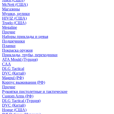
McNett (США)
Магазины
Мушки, целики
HIVIZ (США)
Truglo (США)
Megaline
Прочие
Наборы приклады и цевья
Подщечники
Планки
Покраска оружия
Приклады, трубы, переходники
ATA Mould (Турция)
CAA
DLG Tactical
DVC (Китай)
Magpul (РФ)
Корпус выживания (РФ)
Прочие
Рукоятки пистолетные и тактические
Custom Arms (РФ)
DLG Tactical (Турция)
DVC (Китай)
Hogue (США)