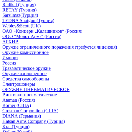
Radikal (Турция)
RETAY (Турция)
Sarsilmaz(Турция)
TEDNA Shotgun (Турция)
Webley&Scott (UK)
ОАО «Концерн „Калашников“ (Россия)
ООО "Молот Армз" (Россия)
АРХИВ
Оружие ограниченного поражения (требуется лицензия)
Оружие комиссионное
Импорт
Россия
Травматическое оружие
Оружие охолощенное
Средства самообороны
Электрошокеры
ОРУЖИЕ ПНЕВМАТИЧЕСКОЕ
Винтовки пневматические
Ataman (Россия)
Borner (США)
Crosman Corporation (США)
DIANA (Германия)
Hatsan Arms Company (Турция)
Kral (Турция)
Stalker (Китай)