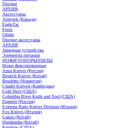
Прочие
АРХИВ
Аксессуары
Armytek (Канада)
EagleTac
Fenix
Olight
Прочие аксессуары
АРХИВ
Зарядные устройства
Элементы питания
НОЖИ\ТОПОРЫ\ПИЛЫ
Ножи фиксированные
Apus Knives (Россия)
Bestech Knives (Китай)
Brusletto (Норвегия)
Citadel Knivesl (Камбоджа)
Cold Steel (США)
Columbia River Knife and Tool (США)
Daggerr (Россия)
Extrema Ratio Knives Division (Италия)
Fox Knives (Италия)
Ganzo (Китай)
Huntlandia (Китай)
Kershaw (США)