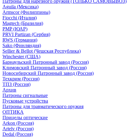
Патроны для нарезного оружия (ТОЛЬКО САМОВЫВОЗ)
Aguila (Мексика)
Armscor (Филиппины)
Fiocchi (Италия)
Magtech (Бразилия)
PMP (ЮАР)
PRVI Partizan (Сербия)
RWS (Германия)
Sako (Финляндия)
Sellier & Bellot (Чешская Республика)
Winchester (США)
Барнаульский Патронный завод (Россия)
Климовский Патронный завод (Россия)
Новосибирский Патронный завод (Россия)
Техкрим (Россия)
ТПЗ (Россия)
Архив
Патроны сигнальные
Пусковые устройства
Патроны для травматического оружия
ОПТИКА
Прицелы оптические
Arkon (Россия)
Artelv (Россия)
Dedal (Россия)