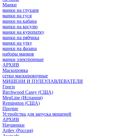
Манки
манки на глухаря
манки на гуся
манки на кабана
манки на косулю
манки на куропатку
манки на рябчика
манки на утку
манки на фазана
наборы манков
манки электронные
АРХИВ
Маскировка
сетки маскировочные
МИШЕНИ И ПУЛЕУЛАВЛЕВАТЕЛИ
Гонги
Birchwood Casey (США)
MegLine (Испания)
Remington (США)
Прочие
Устройства для запуска мишеней
АРХИВ
Наушники
Artlev (Россия)
Awesafe