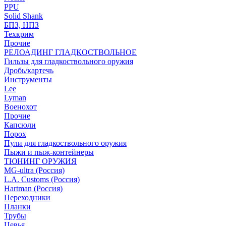
PPU
Solid Shank
БПЗ, НПЗ
Техкрим
Прочие
РЕЛОАДИНГ ГЛАДКОСТВОЛЬНОЕ
Гильзы для гладкоствольного оружия
Дробь/картечь
Инструменты
Lee
Lyman
Военохот
Прочие
Капсюли
Порох
Пули для гладкоствольного оружия
Пыжи и пыж-контейнеры
ТЮНИНГ ОРУЖИЯ
MG-ultra (Россия)
L.A. Customs (Россия)
Hartman (Россия)
Переходники
Планки
Трубы
Цевья