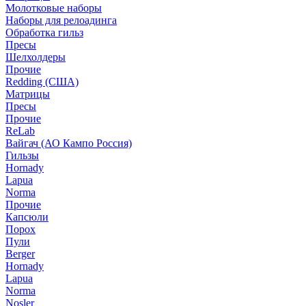
Молотковые наборы
Наборы для релоадинга
Обработка гильз
Пресы
Шелхолдеры
Прочие
Redding (США)
Матрицы
Пресы
Прочие
ReLab
Вайгач (АО Кампо Россия)
Гильзы
Hornady
Lapua
Norma
Прочие
Капсюли
Порох
Пули
Berger
Hornady
Lapua
Norma
Nosler