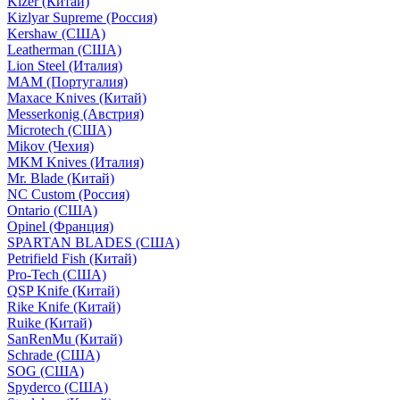
Kizer (Китай)
Kizlyar Supreme (Россия)
Kershaw (США)
Leatherman (США)
Lion Steel (Италия)
MAM (Португалия)
Maxace Knives (Китай)
Messerkonig (Австрия)
Microtech (США)
Mikov (Чехия)
MKM Knives (Италия)
Mr. Blade (Китай)
NC Custom (Россия)
Ontario (США)
Opinel (Франция)
SPARTAN BLADES (США)
Petrifield Fish (Китай)
Pro-Tech (США)
QSP Knife (Китай)
Rike Knife (Китай)
Ruike (Китай)
SanRenMu (Китай)
Schrade (США)
SOG (США)
Spyderco (США)