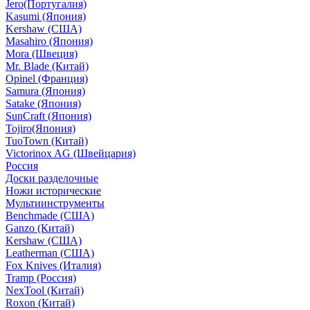
Jero(Португалия)
Kasumi (Япония)
Kershaw (США)
Masahiro (Япония)
Mora (Швеция)
Mr. Blade (Китай)
Opinel (Франция)
Samura (Япония)
Satake (Япония)
SunCraft (Япония)
Tojiro(Япония)
TuoTown (Китай)
Victorinox AG (Швейцария)
Россия
Доски разделочные
Ножи исторические
Мультиинструменты
Benchmade (США)
Ganzo (Китай)
Kershaw (США)
Leatherman (США)
Fox Knives (Италия)
Tramp (Россия)
NexTool (Китай)
Roxon (Китай)