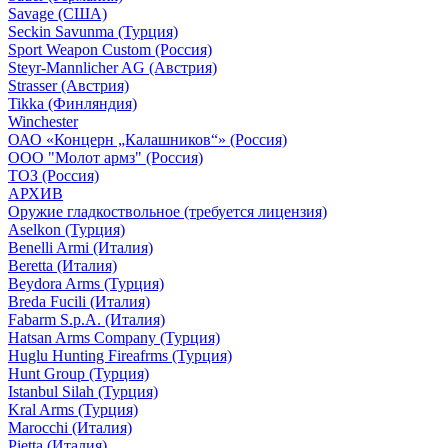
Savage (США)
Seckin Savunma (Турция)
Sport Weapon Custom (Россия)
Steyr-Mannlicher AG (Австрия)
Strasser (Австрия)
Tikka (Финляндия)
Winchester
ОАО «Концерн „Калашников“» (Россия)
ООО "Молот армз" (Россия)
ТОЗ (Россия)
АРХИВ
Оружие гладкоствольное (требуется лицензия)
Aselkon (Турция)
Benelli Armi (Италия)
Beretta (Италия)
Beydora Arms (Турция)
Breda Fucili (Италия)
Fabarm S.p.A. (Италия)
Hatsan Arms Company (Турция)
Huglu Hunting Fireafrms (Турция)
Hunt Group (Турция)
Istanbul Silah (Турция)
Kral Arms (Турция)
Marocchi (Италия)
Pietta (Италия)