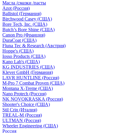
Масла /смазки /пасты
Azot (Россия)
Ballistol (Германия)
Birchwood Casey (США)
Bore Tech, Inc. (США)
Butch’s Bore Shine (СШA)
Canon Pro (Франция)
DuraCoat (США)
Fluna Tec & Research (Австрия)
Hoppe's (США)
Iosso Products (США)
Kano Lab's (США)
KG INDUSTRIES (США)
Klever GmbH (Германия)
LAVR HUNTLINE (Россия)
M-Pro 7 Combat Proven (СШA)
Montana X-Treme (США)
Nano Protech (Россия)
NK NOVOKRASKA (Россия)
Shooter's Choice (СШA)
Stil Crin (Италия)
TREAL-M (Россия)
ULTMAN (Россия)
Wheeler Engineering (СШA)
Россия