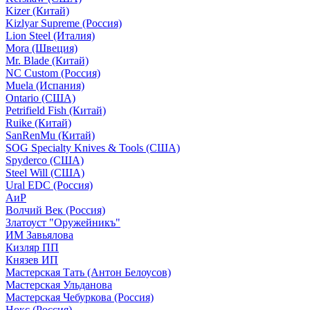
Kizer (Китай)
Kizlyar Supreme (Россия)
Lion Steel (Италия)
Mora (Швеция)
Mr. Blade (Китай)
NC Custom (Россия)
Muela (Испания)
Ontario (США)
Petrifield Fish (Китай)
Ruike (Китай)
SanRenMu (Китай)
SOG Specialty Knives & Tools (США)
Spyderco (США)
Steel Will (США)
Ural EDC (Россия)
АиР
Волчий Век (Россия)
Златоуст "Оружейникъ"
ИМ Завьялова
Кизляр ПП
Князев ИП
Мастерская Тать (Антон Белоусов)
Мастерская Ульданова
Мастерская Чебуркова (Россия)
Нокс (Россия)