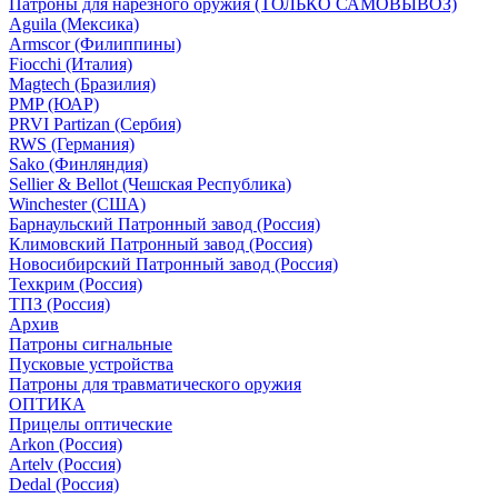
Патроны для нарезного оружия (ТОЛЬКО САМОВЫВОЗ)
Aguila (Мексика)
Armscor (Филиппины)
Fiocchi (Италия)
Magtech (Бразилия)
PMP (ЮАР)
PRVI Partizan (Сербия)
RWS (Германия)
Sako (Финляндия)
Sellier & Bellot (Чешская Республика)
Winchester (США)
Барнаульский Патронный завод (Россия)
Климовский Патронный завод (Россия)
Новосибирский Патронный завод (Россия)
Техкрим (Россия)
ТПЗ (Россия)
Архив
Патроны сигнальные
Пусковые устройства
Патроны для травматического оружия
ОПТИКА
Прицелы оптические
Arkon (Россия)
Artelv (Россия)
Dedal (Россия)