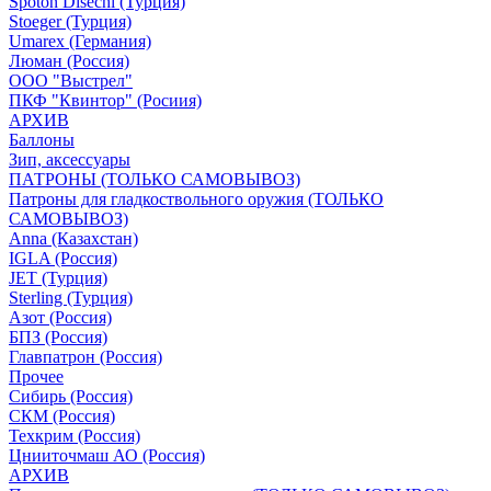
Spoton Disechi (Турция)
Stoeger (Турция)
Umarex (Германия)
Люман (Россия)
ООО "Выстрел"
ПКФ "Квинтор" (Росиия)
АРХИВ
Баллоны
Зип, аксессуары
ПАТРОНЫ (ТОЛЬКО САМОВЫВОЗ)
Патроны для гладкоствольного оружия (ТОЛЬКО
САМОВЫВОЗ)
Anna (Казахстан)
IGLA (Россия)
JET (Турция)
Sterling (Турция)
Азот (Россия)
БПЗ (Россия)
Главпатрон (Россия)
Прочее
Сибирь (Россия)
СКМ (Россия)
Техкрим (Россия)
Цнииточмаш АО (Россия)
АРХИВ