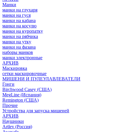
Манки
манки на глухаря
манки на гуся
манки на кабана
манки на косулю
манки на куропатку
манки на рябчика
манки на утку
манки на фазана
наборы манков
манки электронные
АРХИВ
Маскировка
сетки маскировочные
МИШЕНИ И ПУЛЕУЛАВЛЕВАТЕЛИ
Гонги
Birchwood Casey (США)
MegLine (Испания)
Remington (США)
Прочие
Устройства для запуска мишеней
АРХИВ
Наушники
Artlev (Россия)
Awesafe