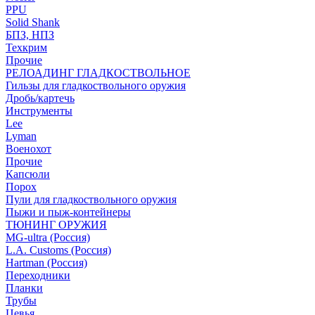
PPU
Solid Shank
БПЗ, НПЗ
Техкрим
Прочие
РЕЛОАДИНГ ГЛАДКОСТВОЛЬНОЕ
Гильзы для гладкоствольного оружия
Дробь/картечь
Инструменты
Lee
Lyman
Военохот
Прочие
Капсюли
Порох
Пули для гладкоствольного оружия
Пыжи и пыж-контейнеры
ТЮНИНГ ОРУЖИЯ
MG-ultra (Россия)
L.A. Customs (Россия)
Hartman (Россия)
Переходники
Планки
Трубы
Цевья