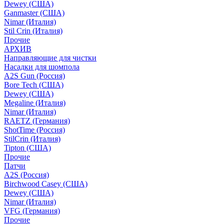
Dewey (США)
Ganmaster (США)
Nimar (Италия)
Stil Crin (Италия)
Прочие
АРХИВ
Направляющие для чистки
Насадки для шомпола
A2S Gun (Россия)
Bore Tech (США)
Dewey (США)
Megaline (Италия)
Nimar (Италия)
RAETZ (Германия)
ShotTime (Россия)
StilCrin (Италия)
Tipton (США)
Прочие
Патчи
A2S (Россия)
Birchwood Casey (США)
Dewey (США)
Nimar (Италия)
VFG (Германия)
Прочие