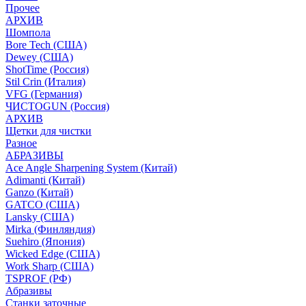
Прочее
АРХИВ
Шомпола
Bore Tech (США)
Dewey (США)
ShotTime (Россия)
Stil Crin (Италия)
VFG (Германия)
ЧИСТОGUN (Россия)
АРХИВ
Щетки для чистки
Разное
АБРАЗИВЫ
Ace Angle Sharpening System (Китай)
Adimanti (Китай)
Ganzo (Китай)
GATCO (США)
Lansky (США)
Mirka (Финляндия)
Suehiro (Япония)
Wicked Edge (США)
Work Sharp (США)
TSPROF (РФ)
Абразивы
Станки заточные