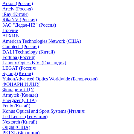
Arkon (Россия)
Artelv (Россия)
iRay (Китай)
RikaNV (Россия)
ЗАО "Дедал-НВ" (Россия)
Прочие
АРХИВ
American Technologies Network (США)
Conotech (Россия)
DALI Technology (Китай)
Fortuna (Россия)
Lahoux Optics B.V. (Голландия)
LEGAT (Россия)
Sytong (Китай)
YukonAdvanced Optics Worldwide (Белоруссия)
ФОНАРИ И ЛЦУ
Фонари и ЛЦУ
Armytek (Канада)
Energizer (США)
Fenix (Китай)
Konus Optical and Sport Systems (Италия)
Led Lenser (Германия)
Nextorch (Китай)
Olight (США)
PETZL (Франция)