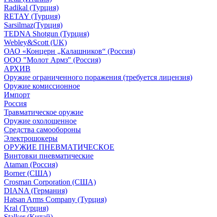
Radikal (Турция)
RETAY (Турция)
Sarsilmaz(Турция)
TEDNA Shotgun (Турция)
Webley&Scott (UK)
ОАО «Концерн „Калашников“ (Россия)
ООО "Молот Армз" (Россия)
АРХИВ
Оружие ограниченного поражения (требуется лицензия)
Оружие комиссионное
Импорт
Россия
Травматическое оружие
Оружие охолощенное
Средства самообороны
Электрошокеры
ОРУЖИЕ ПНЕВМАТИЧЕСКОЕ
Винтовки пневматические
Ataman (Россия)
Borner (США)
Crosman Corporation (США)
DIANA (Германия)
Hatsan Arms Company (Турция)
Kral (Турция)
Stalker (Китай)