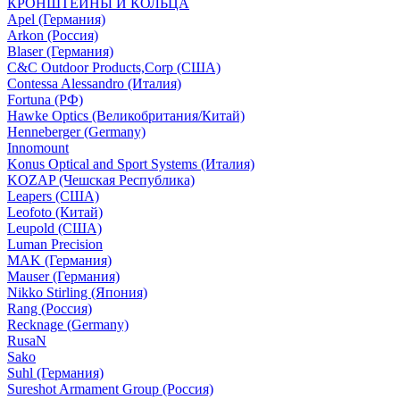
КРОНШТЕЙНЫ И КОЛЬЦА
Apel (Германия)
Arkon (Россия)
Blaser (Германия)
C&C Outdoor Products,Corp (США)
Contessa Alessandro (Италия)
Fortuna (РФ)
Hawke Optics (Великобритания/Китай)
Henneberger (Germany)
Innomount
Konus Optical and Sport Systems (Италия)
KOZAP (Чешская Республика)
Leapers (США)
Leofoto (Китай)
Leupold (США)
Luman Precision
MAK (Германия)
Mauser (Германия)
Nikko Stirling (Япония)
Rang (Россия)
Recknage (Germany)
RusaN
Sako
Suhl (Германия)
Sureshot Armament Group (Россия)