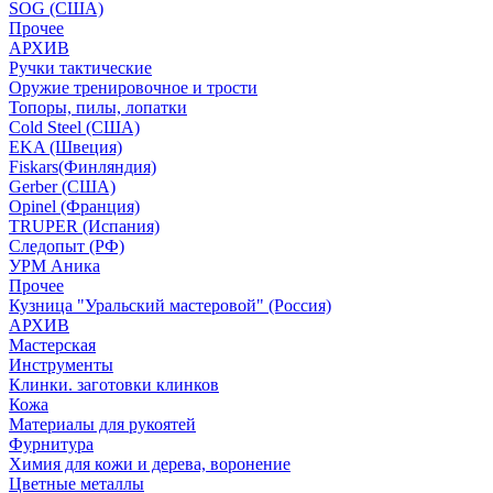
SOG (США)
Прочее
АРХИВ
Ручки тактические
Оружие тренировочное и трости
Топоры, пилы, лопатки
Cold Steel (США)
EKA (Швеция)
Fiskars(Финляндия)
Gerber (США)
Opinel (Франция)
TRUPER (Испания)
Следопыт (РФ)
УРМ Аника
Прочее
Кузница "Уральский мастеровой" (Россия)
АРХИВ
Мастерская
Инструменты
Клинки. заготовки клинков
Кожа
Материалы для рукоятей
Фурнитура
Химия для кожи и дерева, воронение
Цветные металлы