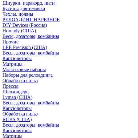
Шнурки, паракорд, нити
Бусины для темляка
Чехлы, ножны
РЕЛОАДИНГ НАРЕЗНОЕ
DIY Devices (Россия)
Hornady (США)
Весы, дозаторы, комбайны
Прочие
LEE Precision (США)
Весы, дозаторы, комбайны
Капсюляторы
Матрицы
Молотковые наборы
Наборы для релоадинга
Обработка гильз
Преcсы
Шелхолдеры
Lyman (США)
Весы, дозаторы, комбайны
Капсюляторы
Обработка гильз
RCBS (США)
Весы, дозаторы, комбайны
Капсюляторы
Матрицы