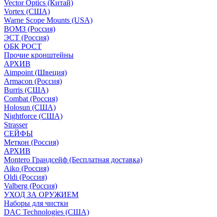
Vector Optics (Китай)
Vortex (США)
Warne Scope Mounts (USA)
ВОМЗ (Россия)
ЭСТ (Россия)
ОБК РОСТ
Прочие кронштейны
АРХИВ
Aimpoint (Швеция)
Armacon (Россия)
Burris (США)
Combat (Россия)
Holosun (США)
Nightforce (США)
Strasser
СЕЙФЫ
Меткон (Россия)
АРХИВ
Montero Грандсейф (Бесплатная доставка)
Aiko (Россия)
Oldi (Россия)
Valberg (Россия)
УХОД ЗА ОРУЖИЕМ
Наборы для чистки
DAC Technologies (США)