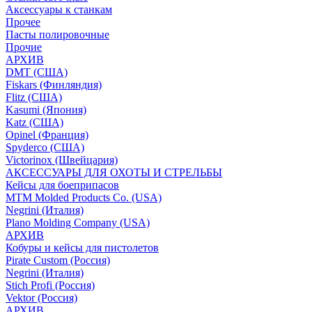
Аксессуары к станкам
Прочее
Пасты полировочные
Прочие
АРХИВ
DMT (США)
Fiskars (Финляндия)
Flitz (США)
Kasumi (Япония)
Katz (США)
Opinel (Франция)
Spyderco (США)
Victorinox (Швейцария)
АКСЕССУАРЫ ДЛЯ ОХОТЫ И СТРЕЛЬБЫ
Кейсы для боеприпасов
MTM Molded Products Co. (USA)
Negrini (Италия)
Plano Molding Company (USA)
АРХИВ
Кобуры и кейсы для пистолетов
Pirate Custom (Россия)
Negrini (Италия)
Stich Profi (Россия)
Vektor (Россия)
АРХИВ