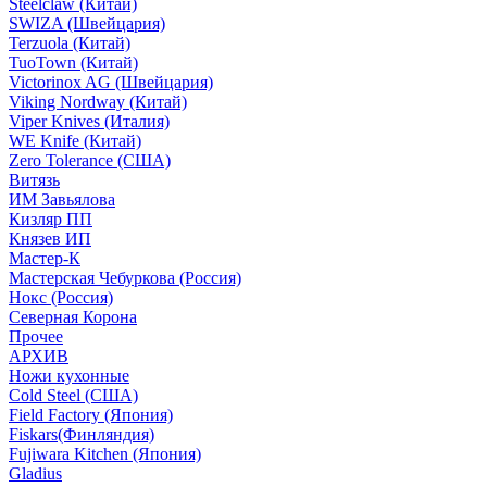
Steelclaw (Китай)
SWIZA (Швейцария)
Terzuola (Китай)
TuoTown (Китай)
Victorinox AG (Швейцария)
Viking Nordway (Китай)
Viper Knives (Италия)
WE Knife (Китай)
Zero Tolerance (США)
Витязь
ИМ Завьялова
Кизляр ПП
Князев ИП
Мастер-К
Мастерская Чебуркова (Россия)
Нокс (Россия)
Северная Корона
Прочее
АРХИВ
Ножи кухонные
Cold Steel (США)
Field Factory (Япония)
Fiskars(Финляндия)
Fujiwara Kitchen (Япония)
Gladius