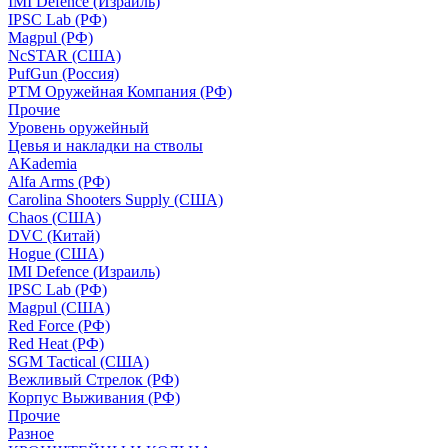
IMI Defence (Израиль)
IPSC Lab (РФ)
Magpul (РФ)
NcSTAR (США)
PufGun (Россия)
РТМ Оружейная Компания (РФ)
Прочие
Уровень оружейный
Цевья и накладки на стволы
AKademia
Alfa Arms (РФ)
Carolina Shooters Supply (США)
Chaos (США)
DVC (Китай)
Hogue (США)
IMI Defence (Израиль)
IPSC Lab (РФ)
Magpul (США)
Red Force (РФ)
Red Heat (РФ)
SGM Tactical (США)
Вежливый Стрелок (РФ)
Корпус Выживания (РФ)
Прочие
Разное