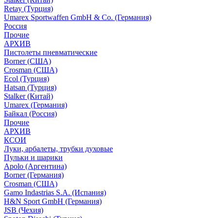
Retay (Турция)
Umarex Sportwaffen GmbH & Co. (Германия)
Россия
Прочие
АРХИВ
Пистолеты пневматические
Borner (США)
Crosman (США)
Ecol (Турция)
Hatsan (Турция)
Stalker (Китай)
Umarex (Германия)
Байкал (Россия)
Прочие
АРХИВ
КСОИ
Луки, арбалеты, трубки духовые
Пульки и шарики
Apolo (Аргентина)
Borner (Германия)
Crosman (США)
Gamo Indastrias S.A. (Испания)
H&N Sport GmbH (Германия)
JSB (Чехия)