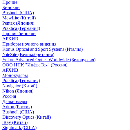
Прочие
Бинокли
Bushnell (США)
MewLite (Китай)
Pentax (Япония)
Praktica (Германия)
Прочие бинокли
АРХИВ
Приборы ночного видения
Konus Optical and Sport Systems (Италия)
NiteSite (Великобритания)
Yukon Advanced Optics Worldwide (Белоруссия)
ООО НПК "ИнфраТех" (Россия)
АРХИВ
Монокуляры
Praktica (Германия)
Navigator (Китай)
Nikon (Япония)
Россия
Дальномеры
Arkon (Россия)
Bushnell (США)
Discovery Optics (Китай)
iRay (Китай)
Sightmark (США)