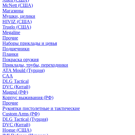
McNett (США)
Магазины
Мушки, целики
HIVIZ (США)
Truglo (США)
Megaline
Прочие
Наборы приклады и цевья
Подщечники
Планки
Покраска оружия
Приклады, трубы, переходники
ATA Mould (Турция)
CAA
DLG Tactical
DVC (Китай)
Magpul (РФ)
Корпус выживания (РФ)
Прочие
Рукоятки пистолетные и тактические
Custom Arms (РФ)
DLG Tactical (Турция)
DVC (Китай)
Hogue (США)