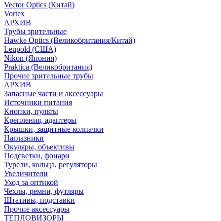
Vector Optics (Китай)
Vortex
АРХИВ
Трубы зрительные
Hawke Optics (Великобритания/Китай)
Leupold (США)
Nikon (Япония)
Praktica (Великобритания)
Прочие зрительные трубы
АРХИВ
Запасные части и аксессуары
Источники питания
Кнопки, пульты
Крепления, адаптеры
Крышки, защитные колпачки
Наглазники
Окуляры, объективы
Подсветки, фонари
Турели, кольца, регуляторы
Увеличители
Уход за оптикой
Чехлы, ремни, футляры
Штативы, подставки
Прочие аксессуары
ТЕПЛОВИЗОРЫ