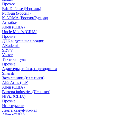
Прочее
Fab-Defense (Израиль)
PufGun (Россия)
K.ARMA (Россия\Турция)
Антабки
Allen (США)
Uncle Mike's (США)
Прочие
ДТК и дульные насадки
АКademia
SRVV
Vector
Тактика-Тула
Прочие
Адаптеры, гайки, переходники
Smersh
Затыльники (тыльники)
Alfa Arms (РФ)
Allen (США)
Barrena industries (Испания)
HiViz (США)
Прочие
Инструмент
Лента камуфляжная
Allen (США)