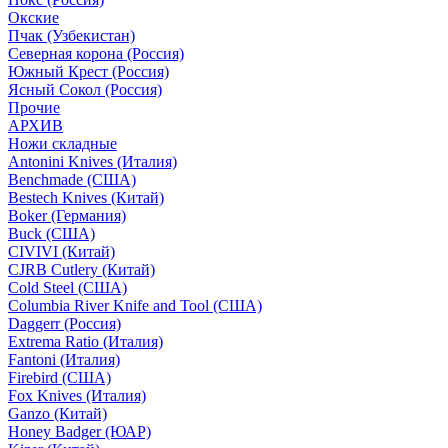
Окские
Пчак (Узбекистан)
Северная корона (Россия)
Южный Крест (Россия)
Ясный Сокол (Россия)
Прочие
АРХИВ
Ножи складные
Antonini Knives (Италия)
Benchmade (США)
Bestech Knives (Китай)
Boker (Германия)
Buck (США)
CIVIVI (Китай)
CJRB Cutlery (Китай)
Cold Steel (США)
Columbia River Knife and Tool (США)
Daggerr (Россия)
Extrema Ratio (Италия)
Fantoni (Италия)
Firebird (США)
Fox Knives (Италия)
Ganzo (Китай)
Honey Badger (ЮАР)