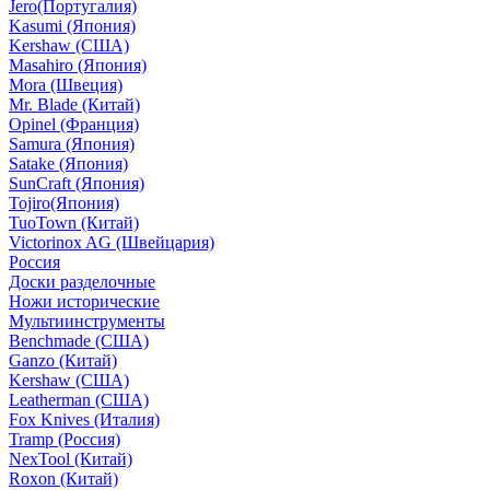
Jero(Португалия)
Kasumi (Япония)
Kershaw (США)
Masahiro (Япония)
Mora (Швеция)
Mr. Blade (Китай)
Opinel (Франция)
Samura (Япония)
Satake (Япония)
SunCraft (Япония)
Tojiro(Япония)
TuoTown (Китай)
Victorinox AG (Швейцария)
Россия
Доски разделочные
Ножи исторические
Мультиинструменты
Benchmade (США)
Ganzo (Китай)
Kershaw (США)
Leatherman (США)
Fox Knives (Италия)
Tramp (Россия)
NexTool (Китай)
Roxon (Китай)