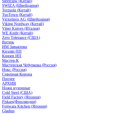
Steelclaw (Китай)
SWIZA (Швейцария)
Terzuola (Китай)
TuoTown (Китай)
Victorinox AG (Швейцария)
Viking Nordway (Китай)
Viper Knives (Италия)
WE Knife (Китай)
Zero Tolerance (США)
Витязь
ИМ Завьялова
Кизляр ПП
Князев ИП
Мастер-К
Мастерская Чебуркова (Россия)
Нокс (Россия)
Северная Корона
Прочее
АРХИВ
Ножи кухонные
Cold Steel (США)
Field Factory (Япония)
Fiskars(Финляндия)
Fujiwara Kitchen (Япония)
Gladius