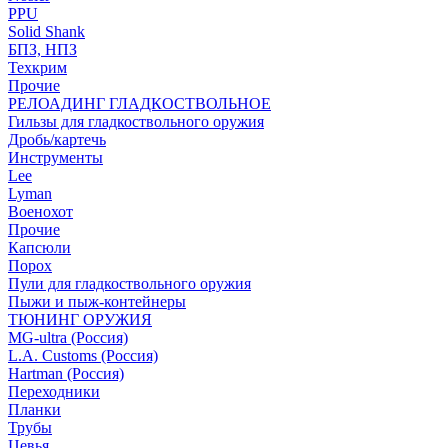
PPU
Solid Shank
БПЗ, НПЗ
Техкрим
Прочие
РЕЛОАДИНГ ГЛАДКОСТВОЛЬНОЕ
Гильзы для гладкоствольного оружия
Дробь/картечь
Инструменты
Lee
Lyman
Военохот
Прочие
Капсюли
Порох
Пули для гладкоствольного оружия
Пыжи и пыж-контейнеры
ТЮНИНГ ОРУЖИЯ
MG-ultra (Россия)
L.A. Customs (Россия)
Hartman (Россия)
Переходники
Планки
Трубы
Цевья