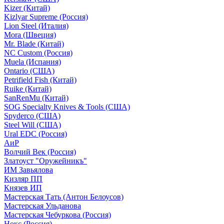
Kizer (Китай)
Kizlyar Supreme (Россия)
Lion Steel (Италия)
Mora (Швеция)
Mr. Blade (Китай)
NC Custom (Россия)
Muela (Испания)
Ontario (США)
Petrifield Fish (Китай)
Ruike (Китай)
SanRenMu (Китай)
SOG Specialty Knives & Tools (США)
Spyderco (США)
Steel Will (США)
Ural EDC (Россия)
АиР
Волчий Век (Россия)
Златоуст "Оружейникъ"
ИМ Завьялова
Кизляр ПП
Князев ИП
Мастерская Тать (Антон Белоусов)
Мастерская Ульданова
Мастерская Чебуркова (Россия)
Нокс (Россия)