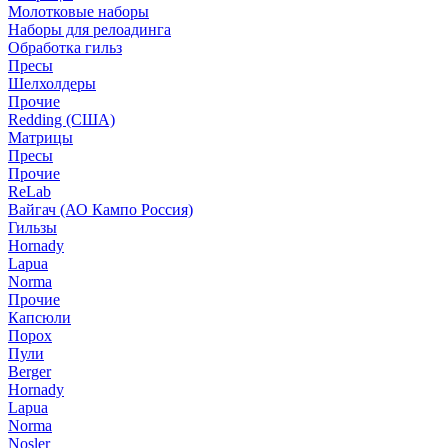
Молотковые наборы
Наборы для релоадинга
Обработка гильз
Пресы
Шелхолдеры
Прочие
Redding (США)
Матрицы
Пресы
Прочие
ReLab
Вайгач (АО Кампо Россия)
Гильзы
Hornady
Lapua
Norma
Прочие
Капсюли
Порох
Пули
Berger
Hornady
Lapua
Norma
Nosler