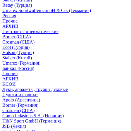
Retay (Турция)
Umarex Sportwaffen GmbH & Co. (Германия)
Россия
Прочие
АРХИВ
Пистолеты пневматические
Borner (США)
Crosman (США)
Ecol (Турция)
Hatsan (Турция)
Stalker (Китай)
Umarex (Германия)
Байкал (Россия)
Прочие
АРХИВ
КСОИ
Луки, арбалеты, трубки духовые
Пульки и шарики
Apolo (Аргентина)
Borner (Германия)
Crosman (США)
Gamo Indastrias S.A. (Испания)
H&N Sport GmbH (Германия)
JSB (Чехия)