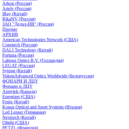
Arkon (Россия)
Artelv (Россия)
iRay (Китай)
RikaNV (Россия)
ЗАО "Дедал-НВ" (Россия)
Прочие
АРХИВ
American Technologies Network (США)
Conotech (Россия)
DALI Technology (Китай)
Fortuna (Россия)
Lahoux Optics B.V. (Голландия)
LEGAT (Россия)
Sytong (Китай)
YukonAdvanced Optics Worldwide (Белоруссия)
ФОНАРИ И ЛЦУ
Фонари и ЛЦУ
Armytek (Канада)
Energizer (США)
Fenix (Китай)
Konus Optical and Sport Systems (Италия)
Led Lenser (Германия)
Nextorch (Китай)
Olight (США)
PETZL (Франция)