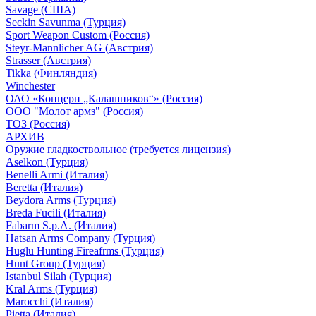
Savage (США)
Seckin Savunma (Турция)
Sport Weapon Custom (Россия)
Steyr-Mannlicher AG (Австрия)
Strasser (Австрия)
Tikka (Финляндия)
Winchester
ОАО «Концерн „Калашников“» (Россия)
ООО "Молот армз" (Россия)
ТОЗ (Россия)
АРХИВ
Оружие гладкоствольное (требуется лицензия)
Aselkon (Турция)
Benelli Armi (Италия)
Beretta (Италия)
Beydora Arms (Турция)
Breda Fucili (Италия)
Fabarm S.p.A. (Италия)
Hatsan Arms Company (Турция)
Huglu Hunting Fireafrms (Турция)
Hunt Group (Турция)
Istanbul Silah (Турция)
Kral Arms (Турция)
Marocchi (Италия)
Pietta (Италия)