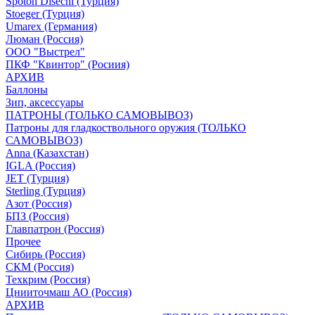
Spoton Disechi (Турция)
Stoeger (Турция)
Umarex (Германия)
Люман (Россия)
ООО "Выстрел"
ПКФ "Квинтор" (Росиия)
АРХИВ
Баллоны
Зип, аксессуары
ПАТРОНЫ (ТОЛЬКО САМОВЫВОЗ)
Патроны для гладкоствольного оружия (ТОЛЬКО
САМОВЫВОЗ)
Anna (Казахстан)
IGLA (Россия)
JET (Турция)
Sterling (Турция)
Азот (Россия)
БПЗ (Россия)
Главпатрон (Россия)
Прочее
Сибирь (Россия)
СКМ (Россия)
Техкрим (Россия)
Цнииточмаш АО (Россия)
АРХИВ