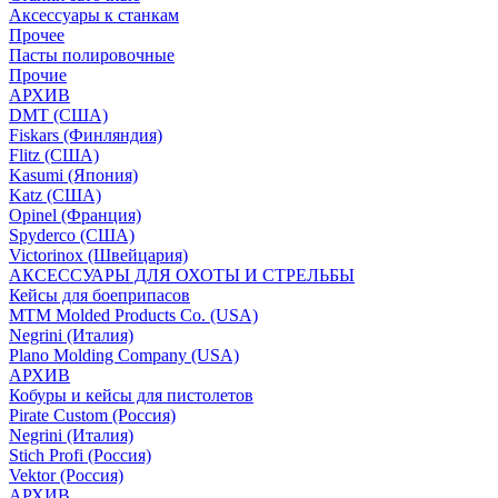
Аксессуары к станкам
Прочее
Пасты полировочные
Прочие
АРХИВ
DMT (США)
Fiskars (Финляндия)
Flitz (США)
Kasumi (Япония)
Katz (США)
Opinel (Франция)
Spyderco (США)
Victorinox (Швейцария)
АКСЕССУАРЫ ДЛЯ ОХОТЫ И СТРЕЛЬБЫ
Кейсы для боеприпасов
MTM Molded Products Co. (USA)
Negrini (Италия)
Plano Molding Company (USA)
АРХИВ
Кобуры и кейсы для пистолетов
Pirate Custom (Россия)
Negrini (Италия)
Stich Profi (Россия)
Vektor (Россия)
АРХИВ