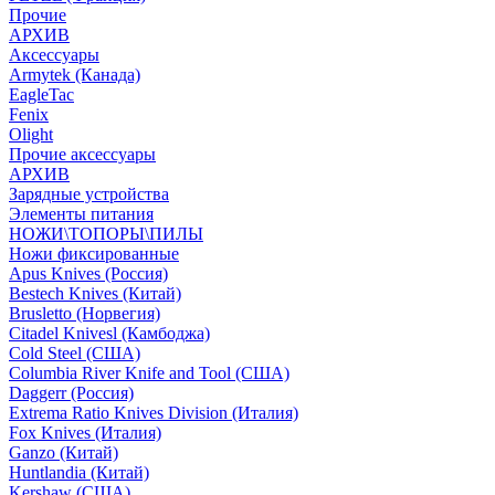
Прочие
АРХИВ
Аксессуары
Armytek (Канада)
EagleTac
Fenix
Olight
Прочие аксессуары
АРХИВ
Зарядные устройства
Элементы питания
НОЖИ\ТОПОРЫ\ПИЛЫ
Ножи фиксированные
Apus Knives (Россия)
Bestech Knives (Китай)
Brusletto (Норвегия)
Citadel Knivesl (Камбоджа)
Cold Steel (США)
Columbia River Knife and Tool (США)
Daggerr (Россия)
Extrema Ratio Knives Division (Италия)
Fox Knives (Италия)
Ganzo (Китай)
Huntlandia (Китай)
Kershaw (США)