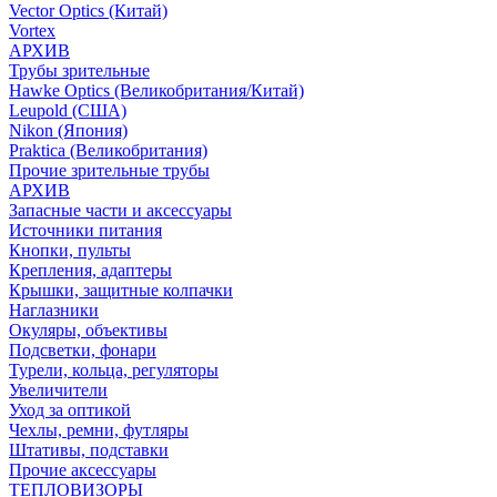
Vector Optics (Китай)
Vortex
АРХИВ
Трубы зрительные
Hawke Optics (Великобритания/Китай)
Leupold (США)
Nikon (Япония)
Praktica (Великобритания)
Прочие зрительные трубы
АРХИВ
Запасные части и аксессуары
Источники питания
Кнопки, пульты
Крепления, адаптеры
Крышки, защитные колпачки
Наглазники
Окуляры, объективы
Подсветки, фонари
Турели, кольца, регуляторы
Увеличители
Уход за оптикой
Чехлы, ремни, футляры
Штативы, подставки
Прочие аксессуары
ТЕПЛОВИЗОРЫ