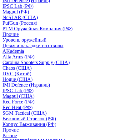
IMI Defence (Израиль)
IPSC Lab (РФ)
Magpul (РФ)
NcSTAR (США)
PufGun (Россия)
РТМ Оружейная Компания (РФ)
Прочие
Уровень оружейный
Цевья и накладки на стволы
AKademia
Alfa Arms (РФ)
Carolina Shooters Supply (США)
Chaos (США)
DVC (Китай)
Hogue (США)
IMI Defence (Израиль)
IPSC Lab (РФ)
Magpul (США)
Red Force (РФ)
Red Heat (РФ)
SGM Tactical (США)
Вежливый Стрелок (РФ)
Корпус Выживания (РФ)
Прочие
Разное