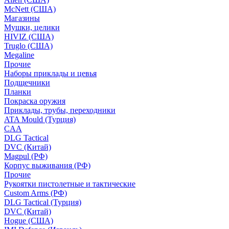
McNett (США)
Магазины
Мушки, целики
HIVIZ (США)
Truglo (США)
Megaline
Прочие
Наборы приклады и цевья
Подщечники
Планки
Покраска оружия
Приклады, трубы, переходники
ATA Mould (Турция)
CAA
DLG Tactical
DVC (Китай)
Magpul (РФ)
Корпус выживания (РФ)
Прочие
Рукоятки пистолетные и тактические
Custom Arms (РФ)
DLG Tactical (Турция)
DVC (Китай)
Hogue (США)