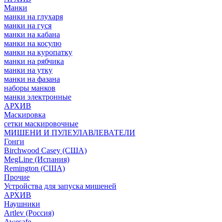
Манки
манки на глухаря
манки на гуся
манки на кабана
манки на косулю
манки на куропатку
манки на рябчика
манки на утку
манки на фазана
наборы манков
манки электронные
АРХИВ
Маскировка
сетки маскировочные
МИШЕНИ И ПУЛЕУЛАВЛЕВАТЕЛИ
Гонги
Birchwood Casey (США)
MegLine (Испания)
Remington (США)
Прочие
Устройства для запуска мишеней
АРХИВ
Наушники
Artlev (Россия)
Awesafe