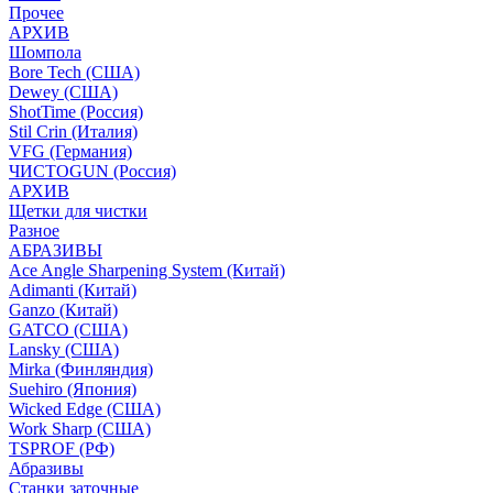
Прочее
АРХИВ
Шомпола
Bore Tech (США)
Dewey (США)
ShotTime (Россия)
Stil Crin (Италия)
VFG (Германия)
ЧИСТОGUN (Россия)
АРХИВ
Щетки для чистки
Разное
АБРАЗИВЫ
Ace Angle Sharpening System (Китай)
Adimanti (Китай)
Ganzo (Китай)
GATCO (США)
Lansky (США)
Mirka (Финляндия)
Suehiro (Япония)
Wicked Edge (США)
Work Sharp (США)
TSPROF (РФ)
Абразивы
Станки заточные