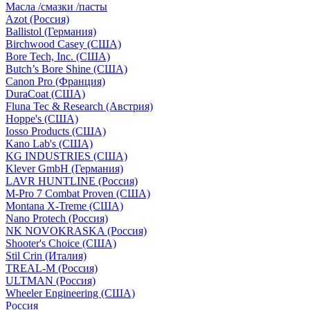
Масла /смазки /пасты
Azot (Россия)
Ballistol (Германия)
Birchwood Casey (США)
Bore Tech, Inc. (США)
Butch’s Bore Shine (СШA)
Canon Pro (Франция)
DuraCoat (США)
Fluna Tec & Research (Австрия)
Hoppe's (США)
Iosso Products (США)
Kano Lab's (США)
KG INDUSTRIES (США)
Klever GmbH (Германия)
LAVR HUNTLINE (Россия)
M-Pro 7 Combat Proven (СШA)
Montana X-Treme (США)
Nano Protech (Россия)
NK NOVOKRASKA (Россия)
Shooter's Choice (СШA)
Stil Crin (Италия)
TREAL-M (Россия)
ULTMAN (Россия)
Wheeler Engineering (СШA)
Россия