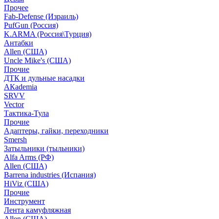
Прочее
Fab-Defense (Израиль)
PufGun (Россия)
K.ARMA (Россия\Турция)
Антабки
Allen (США)
Uncle Mike's (США)
Прочие
ДТК и дульные насадки
АКademia
SRVV
Vector
Тактика-Тула
Прочие
Адаптеры, гайки, переходники
Smersh
Затыльники (тыльники)
Alfa Arms (РФ)
Allen (США)
Barrena industries (Испания)
HiViz (США)
Прочие
Инструмент
Лента камуфляжная
Allen (США)