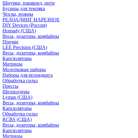
Шнурки, паракорд, нити
Бусины для темляка
Чехлы, ножны
РЕЛОАДИНГ НАРЕЗНОЕ
DIY Devices (Россия)
Hornady (США)
Весы, дозаторы, комбайны
Прочие
LEE Precision (США)
Весы, дозаторы, комбайны
Капсюляторы
Матрицы
Молотковые наборы
Наборы для релоадинга
Обработка гильз
Преcсы
Шелхолдеры
Lyman (США)
Весы, дозаторы, комбайны
Капсюляторы
Обработка гильз
RCBS (США)
Весы, дозаторы, комбайны
Капсюляторы
Матрицы