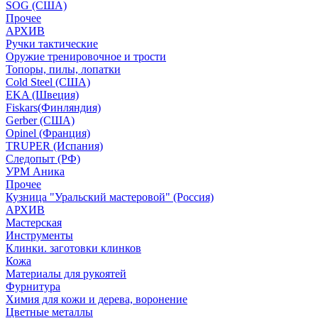
SOG (США)
Прочее
АРХИВ
Ручки тактические
Оружие тренировочное и трости
Топоры, пилы, лопатки
Cold Steel (США)
EKA (Швеция)
Fiskars(Финляндия)
Gerber (США)
Opinel (Франция)
TRUPER (Испания)
Следопыт (РФ)
УРМ Аника
Прочее
Кузница "Уральский мастеровой" (Россия)
АРХИВ
Мастерская
Инструменты
Клинки. заготовки клинков
Кожа
Материалы для рукоятей
Фурнитура
Химия для кожи и дерева, воронение
Цветные металлы