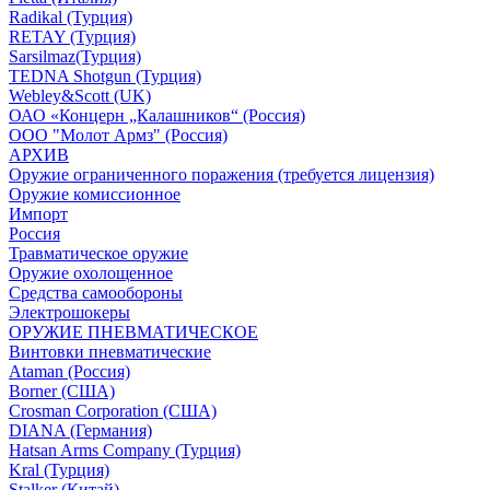
Radikal (Турция)
RETAY (Турция)
Sarsilmaz(Турция)
TEDNA Shotgun (Турция)
Webley&Scott (UK)
ОАО «Концерн „Калашников“ (Россия)
ООО "Молот Армз" (Россия)
АРХИВ
Оружие ограниченного поражения (требуется лицензия)
Оружие комиссионное
Импорт
Россия
Травматическое оружие
Оружие охолощенное
Средства самообороны
Электрошокеры
ОРУЖИЕ ПНЕВМАТИЧЕСКОЕ
Винтовки пневматические
Ataman (Россия)
Borner (США)
Crosman Corporation (США)
DIANA (Германия)
Hatsan Arms Company (Турция)
Kral (Турция)
Stalker (Китай)