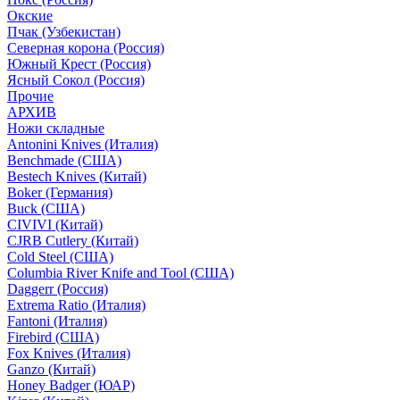
Окские
Пчак (Узбекистан)
Северная корона (Россия)
Южный Крест (Россия)
Ясный Сокол (Россия)
Прочие
АРХИВ
Ножи складные
Antonini Knives (Италия)
Benchmade (США)
Bestech Knives (Китай)
Boker (Германия)
Buck (США)
CIVIVI (Китай)
CJRB Cutlery (Китай)
Cold Steel (США)
Columbia River Knife and Tool (США)
Daggerr (Россия)
Extrema Ratio (Италия)
Fantoni (Италия)
Firebird (США)
Fox Knives (Италия)
Ganzo (Китай)
Honey Badger (ЮАР)