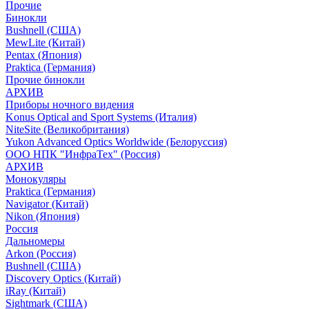
Прочие
Бинокли
Bushnell (США)
MewLite (Китай)
Pentax (Япония)
Praktica (Германия)
Прочие бинокли
АРХИВ
Приборы ночного видения
Konus Optical and Sport Systems (Италия)
NiteSite (Великобритания)
Yukon Advanced Optics Worldwide (Белоруссия)
ООО НПК "ИнфраТех" (Россия)
АРХИВ
Монокуляры
Praktica (Германия)
Navigator (Китай)
Nikon (Япония)
Россия
Дальномеры
Arkon (Россия)
Bushnell (США)
Discovery Optics (Китай)
iRay (Китай)
Sightmark (США)