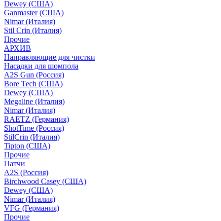
Dewey (США)
Ganmaster (США)
Nimar (Италия)
Stil Crin (Италия)
Прочие
АРХИВ
Направляющие для чистки
Насадки для шомпола
A2S Gun (Россия)
Bore Tech (США)
Dewey (США)
Megaline (Италия)
Nimar (Италия)
RAETZ (Германия)
ShotTime (Россия)
StilCrin (Италия)
Tipton (США)
Прочие
Патчи
A2S (Россия)
Birchwood Casey (США)
Dewey (США)
Nimar (Италия)
VFG (Германия)
Прочие