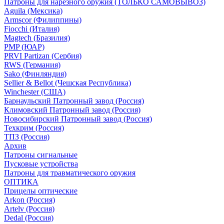
Патроны для нарезного оружия (ТОЛЬКО САМОВЫВОЗ)
Aguila (Мексика)
Armscor (Филиппины)
Fiocchi (Италия)
Magtech (Бразилия)
PMP (ЮАР)
PRVI Partizan (Сербия)
RWS (Германия)
Sako (Финляндия)
Sellier & Bellot (Чешская Республика)
Winchester (США)
Барнаульский Патронный завод (Россия)
Климовский Патронный завод (Россия)
Новосибирский Патронный завод (Россия)
Техкрим (Россия)
ТПЗ (Россия)
Архив
Патроны сигнальные
Пусковые устройства
Патроны для травматического оружия
ОПТИКА
Прицелы оптические
Arkon (Россия)
Artelv (Россия)
Dedal (Россия)