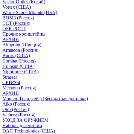
Vector Optics (Китай)
Vortex (США)
Warne Scope Mounts (USA)
ВОМЗ (Россия)
ЭСТ (Россия)
ОБК РОСТ
Прочие кронштейны
АРХИВ
Aimpoint (Швеция)
Armacon (Россия)
Burris (США)
Combat (Россия)
Holosun (США)
Nightforce (США)
Strasser
СЕЙФЫ
Меткон (Россия)
АРХИВ
Montero Грандсейф (Бесплатная доставка)
Aiko (Россия)
Oldi (Россия)
Valberg (Россия)
УХОД ЗА ОРУЖИЕМ
Наборы для чистки
DAC Technologies (США)