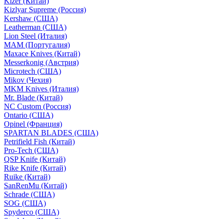
Kizer (Китай)
Kizlyar Supreme (Россия)
Kershaw (США)
Leatherman (США)
Lion Steel (Италия)
MAM (Португалия)
Maxace Knives (Китай)
Messerkonig (Австрия)
Microtech (США)
Mikov (Чехия)
MKM Knives (Италия)
Mr. Blade (Китай)
NC Custom (Россия)
Ontario (США)
Opinel (Франция)
SPARTAN BLADES (США)
Petrifield Fish (Китай)
Pro-Tech (США)
QSP Knife (Китай)
Rike Knife (Китай)
Ruike (Китай)
SanRenMu (Китай)
Schrade (США)
SOG (США)
Spyderco (США)