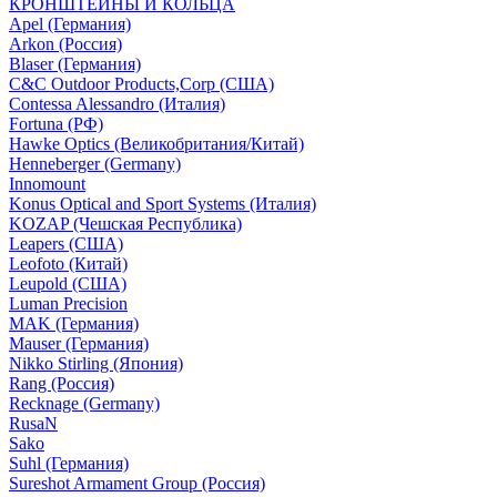
КРОНШТЕЙНЫ И КОЛЬЦА
Apel (Германия)
Arkon (Россия)
Blaser (Германия)
C&C Outdoor Products,Corp (США)
Contessa Alessandro (Италия)
Fortuna (РФ)
Hawke Optics (Великобритания/Китай)
Henneberger (Germany)
Innomount
Konus Optical and Sport Systems (Италия)
KOZAP (Чешская Республика)
Leapers (США)
Leofoto (Китай)
Leupold (США)
Luman Precision
MAK (Германия)
Mauser (Германия)
Nikko Stirling (Япония)
Rang (Россия)
Recknage (Germany)
RusaN
Sako
Suhl (Германия)
Sureshot Armament Group (Россия)