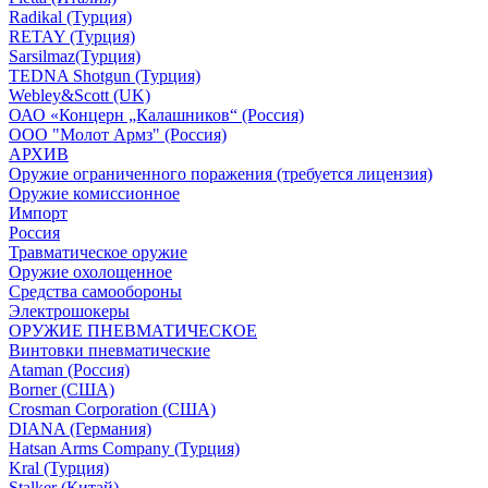
Radikal (Турция)
RETAY (Турция)
Sarsilmaz(Турция)
TEDNA Shotgun (Турция)
Webley&Scott (UK)
ОАО «Концерн „Калашников“ (Россия)
ООО "Молот Армз" (Россия)
АРХИВ
Оружие ограниченного поражения (требуется лицензия)
Оружие комиссионное
Импорт
Россия
Травматическое оружие
Оружие охолощенное
Средства самообороны
Электрошокеры
ОРУЖИЕ ПНЕВМАТИЧЕСКОЕ
Винтовки пневматические
Ataman (Россия)
Borner (США)
Crosman Corporation (США)
DIANA (Германия)
Hatsan Arms Company (Турция)
Kral (Турция)
Stalker (Китай)