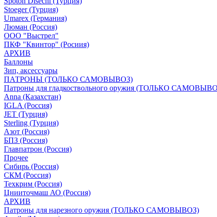
Spoton Disechi (Турция)
Stoeger (Турция)
Umarex (Германия)
Люман (Россия)
ООО "Выстрел"
ПКФ "Квинтор" (Росиия)
АРХИВ
Баллоны
Зип, аксессуары
ПАТРОНЫ (ТОЛЬКО САМОВЫВОЗ)
Патроны для гладкоствольного оружия (ТОЛЬКО САМОВЫВО
Anna (Казахстан)
IGLA (Россия)
JET (Турция)
Sterling (Турция)
Азот (Россия)
БПЗ (Россия)
Главпатрон (Россия)
Прочее
Сибирь (Россия)
СКМ (Россия)
Техкрим (Россия)
Цнииточмаш АО (Россия)
АРХИВ
Патроны для нарезного оружия (ТОЛЬКО САМОВЫВОЗ)