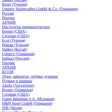
Retay (Турция)
Umarex Sportwaffen GmbH & Co. (Германия)
Россия
Прочие
АРХИВ
Пистолеты пневматические
Borner (США)
Crosman (США)
Ecol (Турция)
Hatsan (Турция)
Stalker (Китай)
Umarex (Германия)
Байкал (Россия)
Прочие
АРХИВ
КСОИ
Луки, арбалеты, трубки духовые
Пульки и шарики
Apolo (Аргентина)
Borner (Германия)
Crosman (США)
Gamo Indastrias S.A. (Испания)
H&N Sport GmbH (Германия)
JSB (Чехия)