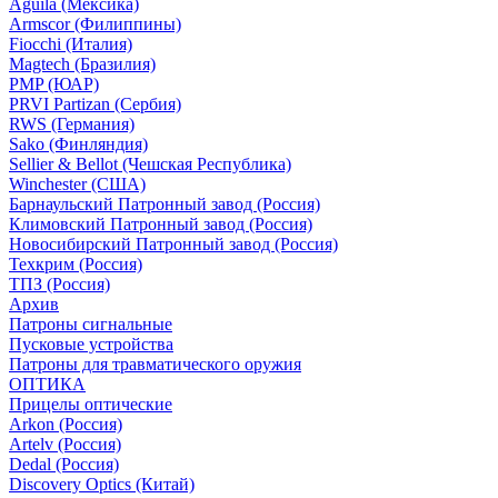
Aguila (Мексика)
Armscor (Филиппины)
Fiocchi (Италия)
Magtech (Бразилия)
PMP (ЮАР)
PRVI Partizan (Сербия)
RWS (Германия)
Sako (Финляндия)
Sellier & Bellot (Чешская Республика)
Winchester (США)
Барнаульский Патронный завод (Россия)
Климовский Патронный завод (Россия)
Новосибирский Патронный завод (Россия)
Техкрим (Россия)
ТПЗ (Россия)
Архив
Патроны сигнальные
Пусковые устройства
Патроны для травматического оружия
ОПТИКА
Прицелы оптические
Arkon (Россия)
Artelv (Россия)
Dedal (Россия)
Discovery Optics (Китай)