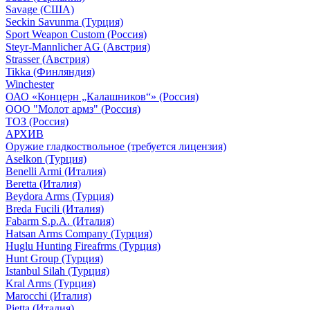
Savage (США)
Seckin Savunma (Турция)
Sport Weapon Custom (Россия)
Steyr-Mannlicher AG (Австрия)
Strasser (Австрия)
Tikka (Финляндия)
Winchester
ОАО «Концерн „Калашников“» (Россия)
ООО "Молот армз" (Россия)
ТОЗ (Россия)
АРХИВ
Оружие гладкоствольное (требуется лицензия)
Aselkon (Турция)
Benelli Armi (Италия)
Beretta (Италия)
Beydora Arms (Турция)
Breda Fucili (Италия)
Fabarm S.p.A. (Италия)
Hatsan Arms Company (Турция)
Huglu Hunting Fireafrms (Турция)
Hunt Group (Турция)
Istanbul Silah (Турция)
Kral Arms (Турция)
Marocchi (Италия)
Pietta (Италия)