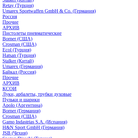
Retay (Турция)
Umarex Sportwaffen GmbH & Co. (Германия)
Россия
Прочие
АРХИВ
Пистолеты пневматические
Borner (США)
Crosman (США)
Ecol (Турция)
Hatsan (Турция)
Stalker (Китай)
Umarex (Германия)
Байкал (Россия)
Прочие
АРХИВ
КСОИ
Луки, арбалеты, трубки духовые
Пульки и шарики
Apolo (Аргентина)
Borner (Германия)
Crosman (США)
Gamo Indastrias S.A. (Испания)
H&N Sport GmbH (Германия)
JSB (Чехия)