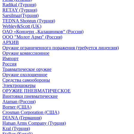
Radikal (Турция)
RETAY (Турция)
Sarsilmaz(Турция)
TEDNA Shotgun (Турция)
Webley&Scott (UK)
ОАО «Концерн „Калашников“ (Россия)
ООО "Молот Армз" (Россия)
АРХИВ
Оружие ограниченного поражения (требуется лицензия)
Оружие комиссионное
Импорт
Россия
Травматическое оружие
Оружие охолощенное
Средства самообороны
Электрошокеры
ОРУЖИЕ ПНЕВМАТИЧЕСКОЕ
Винтовки пневматические
Ataman (Россия)
Borner (США)
Crosman Corporation (США)
DIANA (Германия)
Hatsan Arms Company (Турция)
Kral (Турция)
Stalker (Китай)