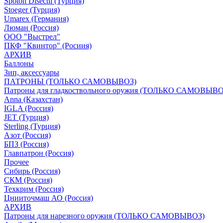
Spoton Disechi (Турция)
Stoeger (Турция)
Umarex (Германия)
Люман (Россия)
ООО "Выстрел"
ПКФ "Квинтор" (Росиия)
АРХИВ
Баллоны
Зип, аксессуары
ПАТРОНЫ (ТОЛЬКО САМОВЫВОЗ)
Патроны для гладкоствольного оружия (ТОЛЬКО САМОВЫВО
Anna (Казахстан)
IGLA (Россия)
JET (Турция)
Sterling (Турция)
Азот (Россия)
БПЗ (Россия)
Главпатрон (Россия)
Прочее
Сибирь (Россия)
СКМ (Россия)
Техкрим (Россия)
Цнииточмаш АО (Россия)
АРХИВ
Патроны для нарезного оружия (ТОЛЬКО САМОВЫВОЗ)