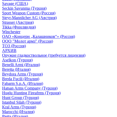
Savage (США)
Seckin Savunma (Турция)
Sport Weapon Custom (Россия)
Steyr-Mannlicher AG (Австрия)
Strasser (Австрия)
Tikka (Финляндия)
Winchester
ОАО «Концерн „Калашников“» (Россия)
ООО "Молот армз" (Россия)
ТОЗ (Россия)
АРХИВ
Оружие гладкоствольное (требуется лицензия)
Aselkon (Турция)
Benelli Armi (Италия)
Beretta (Италия)
Beydora Arms (Турция)
Breda Fucili (Италия)
Fabarm S.p.A. (Италия)
Hatsan Arms Company (Турция)
Huglu Hunting Fireafrms (Турция)
Hunt Group (Турция)
Istanbul Silah (Турция)
Kral Arms (Турция)
Marocchi (Италия)
Pietta (Италия)