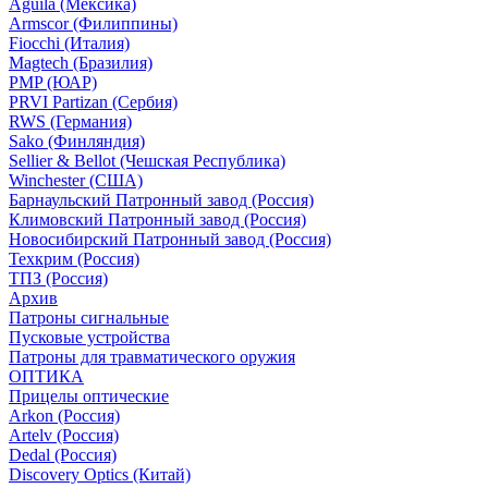
Aguila (Мексика)
Armscor (Филиппины)
Fiocchi (Италия)
Magtech (Бразилия)
PMP (ЮАР)
PRVI Partizan (Сербия)
RWS (Германия)
Sako (Финляндия)
Sellier & Bellot (Чешская Республика)
Winchester (США)
Барнаульский Патронный завод (Россия)
Климовский Патронный завод (Россия)
Новосибирский Патронный завод (Россия)
Техкрим (Россия)
ТПЗ (Россия)
Архив
Патроны сигнальные
Пусковые устройства
Патроны для травматического оружия
ОПТИКА
Прицелы оптические
Arkon (Россия)
Artelv (Россия)
Dedal (Россия)
Discovery Optics (Китай)