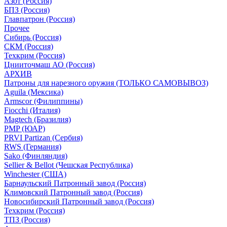
Азот (Россия)
БПЗ (Россия)
Главпатрон (Россия)
Прочее
Сибирь (Россия)
СКМ (Россия)
Техкрим (Россия)
Цнииточмаш АО (Россия)
АРХИВ
Патроны для нарезного оружия (ТОЛЬКО САМОВЫВОЗ)
Aguila (Мексика)
Armscor (Филиппины)
Fiocchi (Италия)
Magtech (Бразилия)
PMP (ЮАР)
PRVI Partizan (Сербия)
RWS (Германия)
Sako (Финляндия)
Sellier & Bellot (Чешская Республика)
Winchester (США)
Барнаульский Патронный завод (Россия)
Климовский Патронный завод (Россия)
Новосибирский Патронный завод (Россия)
Техкрим (Россия)
ТПЗ (Россия)