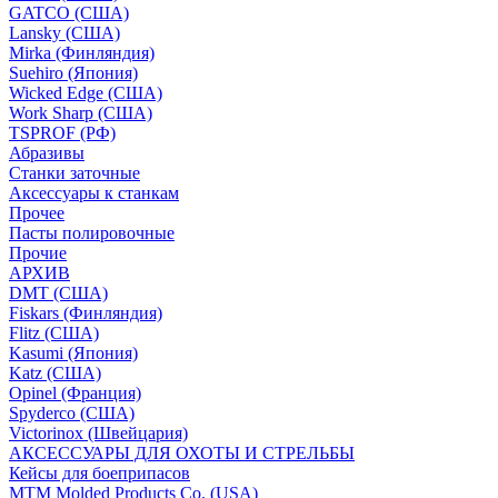
GATCO (США)
Lansky (США)
Mirka (Финляндия)
Suehiro (Япония)
Wicked Edge (США)
Work Sharp (США)
TSPROF (РФ)
Абразивы
Станки заточные
Аксессуары к станкам
Прочее
Пасты полировочные
Прочие
АРХИВ
DMT (США)
Fiskars (Финляндия)
Flitz (США)
Kasumi (Япония)
Katz (США)
Opinel (Франция)
Spyderco (США)
Victorinox (Швейцария)
АКСЕССУАРЫ ДЛЯ ОХОТЫ И СТРЕЛЬБЫ
Кейсы для боеприпасов
MTM Molded Products Co. (USA)