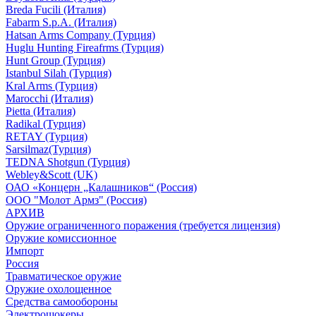
Breda Fucili (Италия)
Fabarm S.p.A. (Италия)
Hatsan Arms Company (Турция)
Huglu Hunting Fireafrms (Турция)
Hunt Group (Турция)
Istanbul Silah (Турция)
Kral Arms (Турция)
Marocchi (Италия)
Pietta (Италия)
Radikal (Турция)
RETAY (Турция)
Sarsilmaz(Турция)
TEDNA Shotgun (Турция)
Webley&Scott (UK)
ОАО «Концерн „Калашников“ (Россия)
ООО "Молот Армз" (Россия)
АРХИВ
Оружие ограниченного поражения (требуется лицензия)
Оружие комиссионное
Импорт
Россия
Травматическое оружие
Оружие охолощенное
Средства самообороны
Электрошокеры