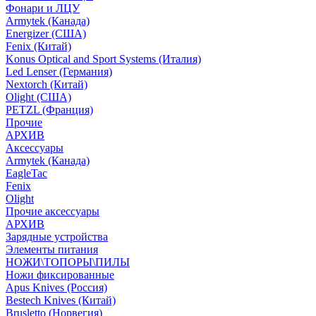
Фонари и ЛЦУ
Armytek (Канада)
Energizer (США)
Fenix (Китай)
Konus Optical and Sport Systems (Италия)
Led Lenser (Германия)
Nextorch (Китай)
Olight (США)
PETZL (Франция)
Прочие
АРХИВ
Аксессуары
Armytek (Канада)
EagleTac
Fenix
Olight
Прочие аксессуары
АРХИВ
Зарядные устройства
Элементы питания
НОЖИ\ТОПОРЫ\ПИЛЫ
Ножи фиксированные
Apus Knives (Россия)
Bestech Knives (Китай)
Brusletto (Норвегия)