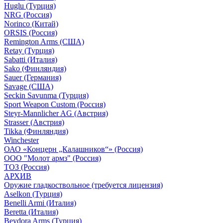
Huglu (Турция)
NRG (Россия)
Norinco (Китай)
ORSIS (Россия)
Remington Arms (США)
Retay (Турция)
Sabatti (Италия)
Sako (Финляндия)
Sauer (Германия)
Savage (США)
Seckin Savunma (Турция)
Sport Weapon Custom (Россия)
Steyr-Mannlicher AG (Австрия)
Strasser (Австрия)
Tikka (Финляндия)
Winchester
ОАО «Концерн „Калашников“» (Россия)
ООО "Молот армз" (Россия)
ТОЗ (Россия)
АРХИВ
Оружие гладкоствольное (требуется лицензия)
Aselkon (Турция)
Benelli Armi (Италия)
Beretta (Италия)
Beydora Arms (Турция)