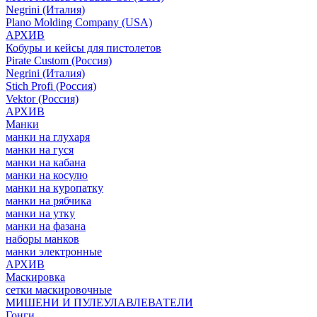
Negrini (Италия)
Plano Molding Company (USA)
АРХИВ
Кобуры и кейсы для пистолетов
Pirate Custom (Россия)
Negrini (Италия)
Stich Profi (Россия)
Vektor (Россия)
АРХИВ
Манки
манки на глухаря
манки на гуся
манки на кабана
манки на косулю
манки на куропатку
манки на рябчика
манки на утку
манки на фазана
наборы манков
манки электронные
АРХИВ
Маскировка
сетки маскировочные
МИШЕНИ И ПУЛЕУЛАВЛЕВАТЕЛИ
Гонги