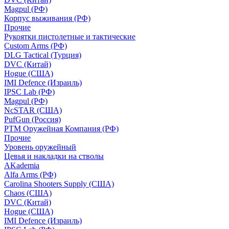
Magpul (РФ)
Корпус выживания (РФ)
Прочие
Рукоятки пистолетные и тактические
Custom Arms (РФ)
DLG Tactical (Турция)
DVC (Китай)
Hogue (США)
IMI Defence (Израиль)
IPSC Lab (РФ)
Magpul (РФ)
NcSTAR (США)
PufGun (Россия)
РТМ Оружейная Компания (РФ)
Прочие
Уровень оружейный
Цевья и накладки на стволы
AKademia
Alfa Arms (РФ)
Carolina Shooters Supply (США)
Chaos (США)
DVC (Китай)
Hogue (США)
IMI Defence (Израиль)