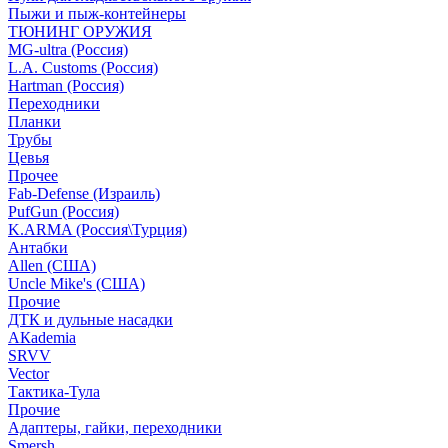
Пыжи и пыж-контейнеры
ТЮНИНГ ОРУЖИЯ
MG-ultra (Россия)
L.A. Customs (Россия)
Hartman (Россия)
Переходники
Планки
Трубы
Цевья
Прочее
Fab-Defense (Израиль)
PufGun (Россия)
K.ARMA (Россия\Турция)
Антабки
Allen (США)
Uncle Mike's (США)
Прочие
ДТК и дульные насадки
АКademia
SRVV
Vector
Тактика-Тула
Прочие
Адаптеры, гайки, переходники
Smersh