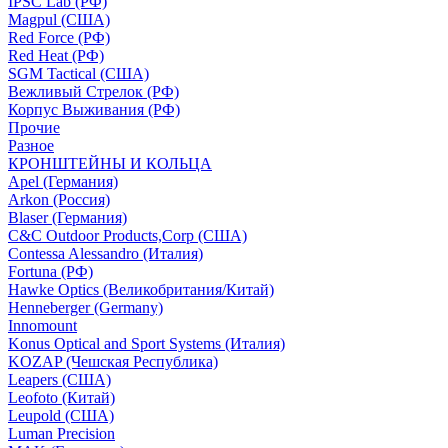
IPSC Lab (РФ)
Magpul (США)
Red Force (РФ)
Red Heat (РФ)
SGM Tactical (США)
Вежливый Стрелок (РФ)
Корпус Выживания (РФ)
Прочие
Разное
КРОНШТЕЙНЫ И КОЛЬЦА
Apel (Германия)
Arkon (Россия)
Blaser (Германия)
C&C Outdoor Products,Corp (США)
Contessa Alessandro (Италия)
Fortuna (РФ)
Hawke Optics (Великобритания/Китай)
Henneberger (Germany)
Innomount
Konus Optical and Sport Systems (Италия)
KOZAP (Чешская Республика)
Leapers (США)
Leofoto (Китай)
Leupold (США)
Luman Precision