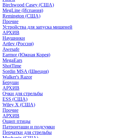
Birchwood Casey (США)
MegLine (Испания)
Remington (США)
Прочие
Устройства для запуска мишеней
АРХИВ
Наушники
Artlev (Россия)
Awesafe
Earmor (Южная Корея)
MegaEars
ShotTime
Sordin MSA (Швеция)
Walker's Razor
Беруши
АРХИВ
Очки для стрельбы
ESS (США)
Wiley X (США)
Прочие
АРХИВ
Ощип птицы
Патронташи и подсумки
Перчатки для стрельбы
Mechanix (США)