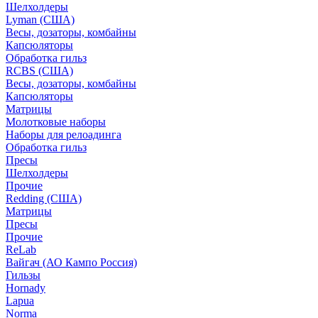
Шелхолдеры
Lyman (США)
Весы, дозаторы, комбайны
Капсюляторы
Обработка гильз
RCBS (США)
Весы, дозаторы, комбайны
Капсюляторы
Матрицы
Молотковые наборы
Наборы для релоадинга
Обработка гильз
Пресы
Шелхолдеры
Прочие
Redding (США)
Матрицы
Пресы
Прочие
ReLab
Вайгач (АО Кампо Россия)
Гильзы
Hornady
Lapua
Norma