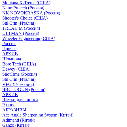
Montana X-Treme (США)
Nano Protech (Россия)
NK NOVOKRASKA (Россия)
Shooter's Choice (СШA)
Stil Crin (Италия)
TREAL-M (Россия)
ULTMAN (Россия)
Wheeler Engineering (СШA)
Россия
Прочее
АРХИВ
Шомпола
Bore Tech (США)
Dewey (США)
ShotTime (Россия)
Stil Crin (Италия)
VFG (Германия)
ЧИСТОGUN (Россия)
АРХИВ
Щетки для чистки
Разное
АБРАЗИВЫ
Ace Angle Sharpening System (Китай)
Adimanti (Китай)
Ganzo (Китай)