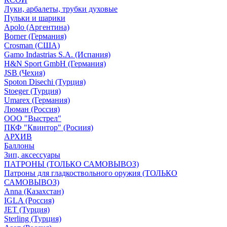
Луки, арбалеты, трубки духовые
Пульки и шарики
Apolo (Аргентина)
Borner (Германия)
Crosman (США)
Gamo Indastrias S.A. (Испания)
H&N Sport GmbH (Германия)
JSB (Чехия)
Spoton Disechi (Турция)
Stoeger (Турция)
Umarex (Германия)
Люман (Россия)
ООО "Выстрел"
ПКФ "Квинтор" (Росиия)
АРХИВ
Баллоны
Зип, аксессуары
ПАТРОНЫ (ТОЛЬКО САМОВЫВОЗ)
Патроны для гладкоствольного оружия (ТОЛЬКО
САМОВЫВОЗ)
Anna (Казахстан)
IGLA (Россия)
JET (Турция)
Sterling (Турция)