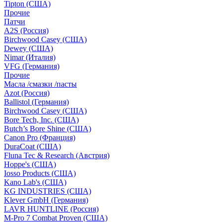
Tipton (США)
Прочие
Патчи
A2S (Россия)
Birchwood Casey (США)
Dewey (США)
Nimar (Италия)
VFG (Германия)
Прочие
Масла /смазки /пасты
Azot (Россия)
Ballistol (Германия)
Birchwood Casey (США)
Bore Tech, Inc. (США)
Butch’s Bore Shine (СШA)
Canon Pro (Франция)
DuraCoat (США)
Fluna Tec & Research (Австрия)
Hoppe's (США)
Iosso Products (США)
Kano Lab's (США)
KG INDUSTRIES (США)
Klever GmbH (Германия)
LAVR HUNTLINE (Россия)
M-Pro 7 Combat Proven (СШA)