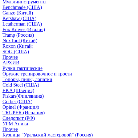
Мультиинструменты
Benchmade (США)
Ganzo (Китай)
Kershaw (США)
Leatherman (США)
Fox Knives (Италия)
Tramp (Россия)
NexTool (Китай)
Roxon (Китай)
SOG (США)
Прочее
АРХИВ
Ручки тактические
Оружие тренировочное и трости
Топоры, пилы, лопатки
Cold Steel (США)
EKA (Швеция)
Fiskars(Финляндия)
Gerber (США)
Opinel (Франция)
TRUPER (Испания)
Следопыт (РФ)
УРМ Аника
Прочее
Кузница "Уральский мастеровой" (Россия)