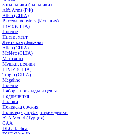
Затыльники (тыльники)
Alfa Arms (РФ)
Allen (США)
Barrena industries (Испания)
HiViz (США)
Прочие
Инструмент
Лента камуфляжная
Allen (США)
McNett (США)
Магазины
Мушки, целики
HIVIZ (США)
Truglo (США)
Megaline
Прочие
Наборы приклады и цевья
Подщечники
Планки
Покраска оружия
Приклады, трубы, переходники
ATA Mould (Турция)
CAA
DLG Tactical
DVC (Китай)