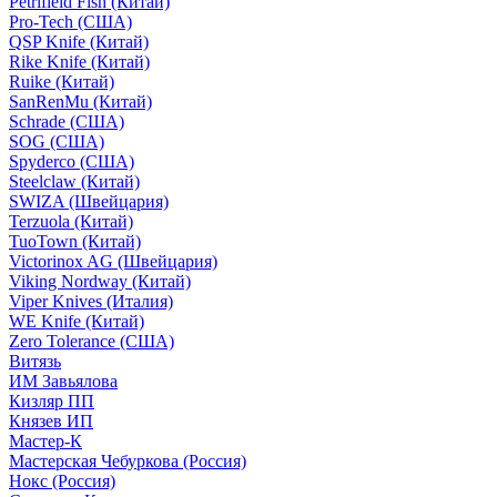
Petrifield Fish (Китай)
Pro-Tech (США)
QSP Knife (Китай)
Rike Knife (Китай)
Ruike (Китай)
SanRenMu (Китай)
Schrade (США)
SOG (США)
Spyderco (США)
Steelclaw (Китай)
SWIZA (Швейцария)
Terzuola (Китай)
TuoTown (Китай)
Victorinox AG (Швейцария)
Viking Nordway (Китай)
Viper Knives (Италия)
WE Knife (Китай)
Zero Tolerance (США)
Витязь
ИМ Завьялова
Кизляр ПП
Князев ИП
Мастер-К
Мастерская Чебуркова (Россия)
Нокс (Россия)