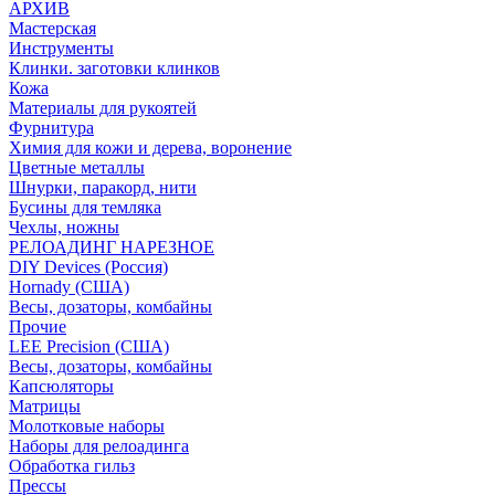
АРХИВ
Мастерская
Инструменты
Клинки. заготовки клинков
Кожа
Материалы для рукоятей
Фурнитура
Химия для кожи и дерева, воронение
Цветные металлы
Шнурки, паракорд, нити
Бусины для темляка
Чехлы, ножны
РЕЛОАДИНГ НАРЕЗНОЕ
DIY Devices (Россия)
Hornady (США)
Весы, дозаторы, комбайны
Прочие
LEE Precision (США)
Весы, дозаторы, комбайны
Капсюляторы
Матрицы
Молотковые наборы
Наборы для релоадинга
Обработка гильз
Преcсы