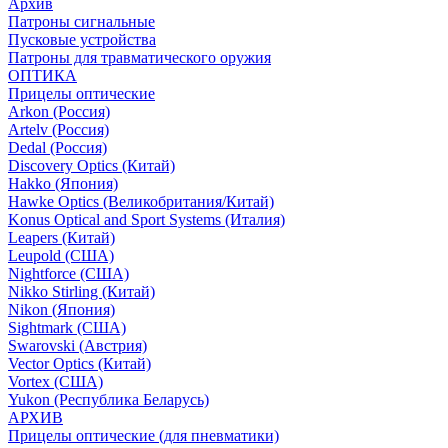
Архив
Патроны сигнальные
Пусковые устройства
Патроны для травматического оружия
ОПТИКА
Прицелы оптические
Arkon (Россия)
Artelv (Россия)
Dedal (Россия)
Discovery Optics (Китай)
Hakko (Япония)
Hawke Optics (Великобритания/Китай)
Konus Optical and Sport Systems (Италия)
Leapers (Китай)
Leupold (США)
Nightforce (США)
Nikko Stirling (Китай)
Nikon (Япония)
Sightmark (США)
Swarovski (Австрия)
Vector Optics (Китай)
Vortex (США)
Yukon (Республика Беларусь)
АРХИВ
Прицелы оптические (для пневматики)