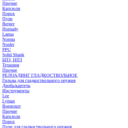
Прочие
Капсюли
Порох
Пули
Berger
Hornady
Lapua
Norma
Nosler
PPU
Solid Shank
БПЗ, НПЗ
Техкрим
Прочие
РЕЛОАДИНГ ГЛАДКОСТВОЛЬНОЕ
Гильзы для гладкоствольного оружия
Дробь/картечь
Инструменты
Lee
Lyman
Военохот
Прочие
Капсюли
Порох
Пули для гладкоствольного оружия