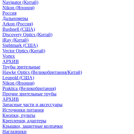
Navigator (Китай)
Nikon (Япония)
Россия
Дальномеры
Arkon (Россия)
Bushnell (США)
Discovery Optics (Китай)
iRay (Китай)
Sightmark (США)
Vector Optics (Китай)
Vortex
АРХИВ
Трубы зрительные
Hawke Optics (Великобритания/Китай)
Leupold (США)
Nikon (Япония)
Praktica (Великобритания)
Прочие зрительные трубы
АРХИВ
Запасные части и аксессуары
Источники питания
Кнопки, пульты
Крепления, адаптеры
Крышки, защитные колпачки
Наглазники