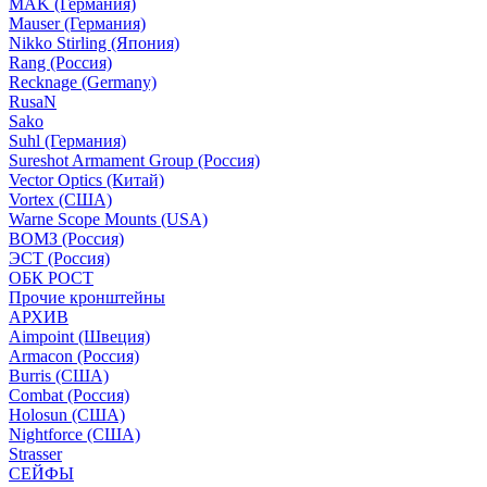
MAK (Германия)
Mauser (Германия)
Nikko Stirling (Япония)
Rang (Россия)
Recknage (Germany)
RusaN
Sako
Suhl (Германия)
Sureshot Armament Group (Россия)
Vector Optics (Китай)
Vortex (США)
Warne Scope Mounts (USA)
ВОМЗ (Россия)
ЭСТ (Россия)
ОБК РОСТ
Прочие кронштейны
АРХИВ
Aimpoint (Швеция)
Armacon (Россия)
Burris (США)
Combat (Россия)
Holosun (США)
Nightforce (США)
Strasser
СЕЙФЫ