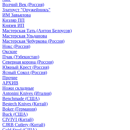
Волчий Век (Россия)
Златоуст "Оружейникъ"
ИМ Завьялова
Кизляр ПП
Князев ИП
Мастерская Тать (Антон Белоусов)
Мастерская Ульданова
Мастерская Чебуркова (Россия)
Нокс (Россия)
Окские
Пчак (Узбекистан)
Северная корона (Россия)
Южный Крест (Россия)
Ясный Сокол (Россия)
Прочие
АРХИВ
Ножи складные
Antonini Knives (Италия)
Benchmade (США)
Bestech Knives (Китай)
Boker (Германия)
Buck (США)
CIVIVI (Китай)
CJRB Cutlery (Китай)
Cold Steel (США)