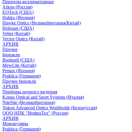
Прицелы коллиматорные
Arkon (Россия)
EOTech (США)
Hakko (Япония)
Hawke Optics (Великобритания/Китай)
Holosun (США)
Veber (Китай)
Vector Optics (Китай)
АРХИВ
Прочие
Бинокли
Bushnell (США)
MewLite (Китай)
Pentax (Япония)
Praktica (Германия)
Прочие бинокли
АРХИВ
Приборы ночного видения
Konus Optical and Sport Systems (Италия)
NiteSite (Великобритания)
Yukon Advanced Optics Worldwide (Белоруссия)
ООО НПК "ИнфраТех" (Россия)
АРХИВ
Монокуляры
Praktica (Германия)