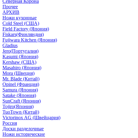
Северная Корона
Прочее
АРХИВ
Ножи кухонные
Cold Steel (США)
Field Factory (Япония)
Fiskars(Финляндия)
Fujiwara Kitchen (Япония)
Gladius
Jero(Португалия)
Kasumi (Япония)
Kershaw (США)
Masahiro (Япония)
Mora (Швеция)
Mr. Blade (Китай)
Opinel (Франция)
Samura (Япония)
Satake (Япония)
SunCraft (Япония)
Tojiro(Япония)
TuoTown (Китай)
Victorinox AG (Швейцария)
Россия
Доски разделочные
Ножи исторические