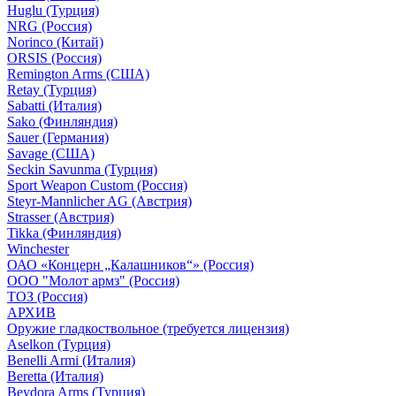
Huglu (Турция)
NRG (Россия)
Norinco (Китай)
ORSIS (Россия)
Remington Arms (США)
Retay (Турция)
Sabatti (Италия)
Sako (Финляндия)
Sauer (Германия)
Savage (США)
Seckin Savunma (Турция)
Sport Weapon Custom (Россия)
Steyr-Mannlicher AG (Австрия)
Strasser (Австрия)
Tikka (Финляндия)
Winchester
ОАО «Концерн „Калашников“» (Россия)
ООО "Молот армз" (Россия)
ТОЗ (Россия)
АРХИВ
Оружие гладкоствольное (требуется лицензия)
Aselkon (Турция)
Benelli Armi (Италия)
Beretta (Италия)
Beydora Arms (Турция)