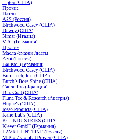
Tipton (США)
Прочие
Патчи
A2S (Россия)
Birchwood Casey (США)
Dewey (США)
Nimar (Италия)
VFG (Германия)
Прочие
Масла /смазки /пасты
Azot (Россия)
Ballistol (Германия)
Birchwood Casey (США)
Bore Tech, Inc. (США)
Butch’s Bore Shine (СШA)
Canon Pro (Франция)
DuraCoat (США)
Fluna Tec & Research (Австрия)
Hoppe's (США)
Iosso Products (США)
Kano Lab's (США)
KG INDUSTRIES (США)
Klever GmbH (Германия)
LAVR HUNTLINE (Россия)
M-Pro 7 Combat Proven (СШA)