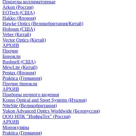
Прицелы коллиматорные
Arkon (Россия)
EOTech (США)
Hakko (Япония)
Hawke Optics (Великобритания/Китай)
Holosun (США)
Veber (Китай)
Vector Optics (Китай)
АРХИВ
Прочие
Бинокли
Bushnell (США)
MewLite (Китай)
Pentax (Япония)
Praktica (Германия)
Прочие бинокли
АРХИВ
Приборы ночного видения
Konus Optical and Sport Systems (Италия)
NiteSite (Великобритания)
Yukon Advanced Optics Worldwide (Белоруссия)
ООО НПК "ИнфраТех" (Россия)
АРХИВ
Монокуляры
Praktica (Германия)