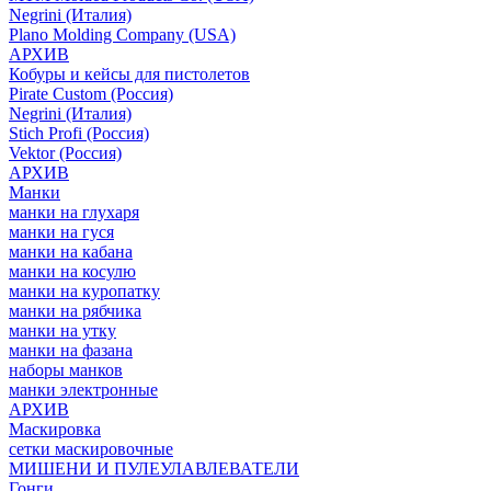
Negrini (Италия)
Plano Molding Company (USA)
АРХИВ
Кобуры и кейсы для пистолетов
Pirate Custom (Россия)
Negrini (Италия)
Stich Profi (Россия)
Vektor (Россия)
АРХИВ
Манки
манки на глухаря
манки на гуся
манки на кабана
манки на косулю
манки на куропатку
манки на рябчика
манки на утку
манки на фазана
наборы манков
манки электронные
АРХИВ
Маскировка
сетки маскировочные
МИШЕНИ И ПУЛЕУЛАВЛЕВАТЕЛИ
Гонги