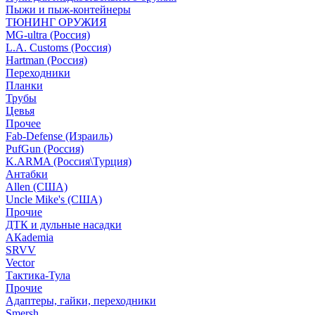
Пыжи и пыж-контейнеры
ТЮНИНГ ОРУЖИЯ
MG-ultra (Россия)
L.A. Customs (Россия)
Hartman (Россия)
Переходники
Планки
Трубы
Цевья
Прочее
Fab-Defense (Израиль)
PufGun (Россия)
K.ARMA (Россия\Турция)
Антабки
Allen (США)
Uncle Mike's (США)
Прочие
ДТК и дульные насадки
АКademia
SRVV
Vector
Тактика-Тула
Прочие
Адаптеры, гайки, переходники
Smersh