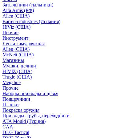
Затыльники (тыльники)
Alfa Arms (РФ)
Allen (США)
Barrena industries (Испания)
HiViz (США)
Прочие
Инструмент
Лента камуфляжная
Allen (США)
McNett (США)
Магазины
Мушки, целики
HIVIZ (США)
Truglo (США)
Megaline
Прочие
Наборы приклады и цевья
Подщечники
Планки
Покраска оружия
Приклады, трубы, переходники
ATA Mould (Турция)
CAA
DLG Tactical
DVC (Китай)