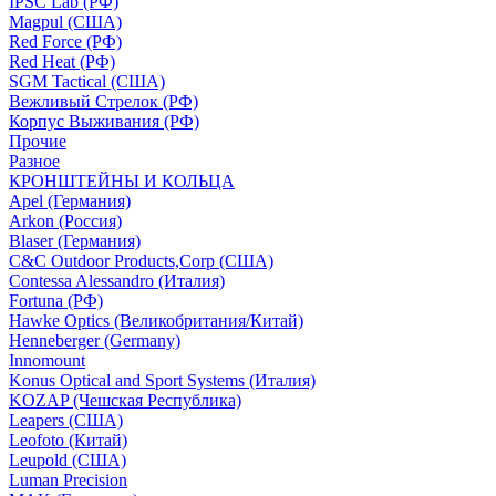
IPSC Lab (РФ)
Magpul (США)
Red Force (РФ)
Red Heat (РФ)
SGM Tactical (США)
Вежливый Стрелок (РФ)
Корпус Выживания (РФ)
Прочие
Разное
КРОНШТЕЙНЫ И КОЛЬЦА
Apel (Германия)
Arkon (Россия)
Blaser (Германия)
C&C Outdoor Products,Corp (США)
Contessa Alessandro (Италия)
Fortuna (РФ)
Hawke Optics (Великобритания/Китай)
Henneberger (Germany)
Innomount
Konus Optical and Sport Systems (Италия)
KOZAP (Чешская Республика)
Leapers (США)
Leofoto (Китай)
Leupold (США)
Luman Precision