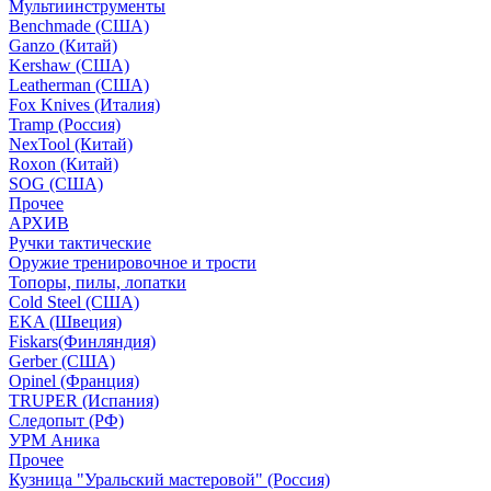
Мультиинструменты
Benchmade (США)
Ganzo (Китай)
Kershaw (США)
Leatherman (США)
Fox Knives (Италия)
Tramp (Россия)
NexTool (Китай)
Roxon (Китай)
SOG (США)
Прочее
АРХИВ
Ручки тактические
Оружие тренировочное и трости
Топоры, пилы, лопатки
Cold Steel (США)
EKA (Швеция)
Fiskars(Финляндия)
Gerber (США)
Opinel (Франция)
TRUPER (Испания)
Следопыт (РФ)
УРМ Аника
Прочее
Кузница "Уральский мастеровой" (Россия)