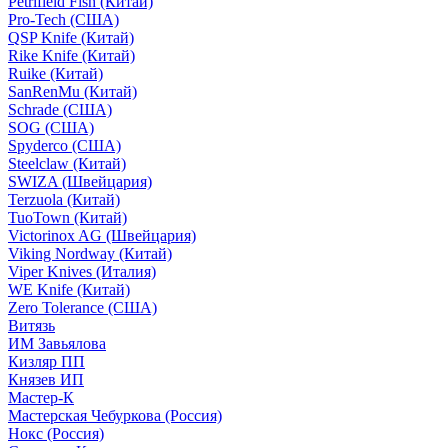
Petrifield Fish (Китай)
Pro-Tech (США)
QSP Knife (Китай)
Rike Knife (Китай)
Ruike (Китай)
SanRenMu (Китай)
Schrade (США)
SOG (США)
Spyderco (США)
Steelclaw (Китай)
SWIZA (Швейцария)
Terzuola (Китай)
TuoTown (Китай)
Victorinox AG (Швейцария)
Viking Nordway (Китай)
Viper Knives (Италия)
WE Knife (Китай)
Zero Tolerance (США)
Витязь
ИМ Завьялова
Кизляр ПП
Князев ИП
Мастер-К
Мастерская Чебуркова (Россия)
Нокс (Россия)