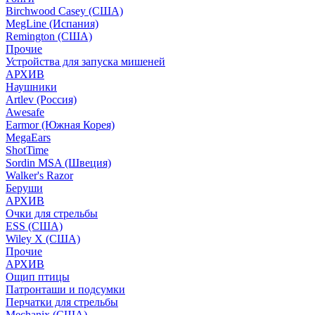
Birchwood Casey (США)
MegLine (Испания)
Remington (США)
Прочие
Устройства для запуска мишеней
АРХИВ
Наушники
Artlev (Россия)
Awesafe
Earmor (Южная Корея)
MegaEars
ShotTime
Sordin MSA (Швеция)
Walker's Razor
Беруши
АРХИВ
Очки для стрельбы
ESS (США)
Wiley X (США)
Прочие
АРХИВ
Ощип птицы
Патронташи и подсумки
Перчатки для стрельбы
Mechanix (США)