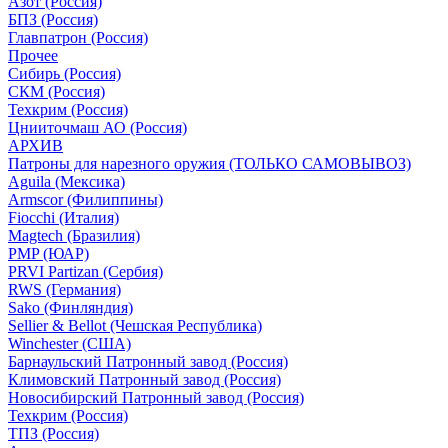
Азот (Россия)
БПЗ (Россия)
Главпатрон (Россия)
Прочее
Сибирь (Россия)
СКМ (Россия)
Техкрим (Россия)
Цнииточмаш АО (Россия)
АРХИВ
Патроны для нарезного оружия (ТОЛЬКО САМОВЫВОЗ)
Aguila (Мексика)
Armscor (Филиппины)
Fiocchi (Италия)
Magtech (Бразилия)
PMP (ЮАР)
PRVI Partizan (Сербия)
RWS (Германия)
Sako (Финляндия)
Sellier & Bellot (Чешская Республика)
Winchester (США)
Барнаульский Патронный завод (Россия)
Климовский Патронный завод (Россия)
Новосибирский Патронный завод (Россия)
Техкрим (Россия)
ТПЗ (Россия)