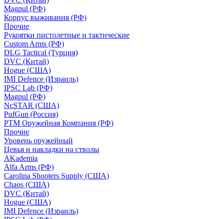
Magpul (РФ)
Корпус выживания (РФ)
Прочие
Рукоятки пистолетные и тактические
Custom Arms (РФ)
DLG Tactical (Турция)
DVC (Китай)
Hogue (США)
IMI Defence (Израиль)
IPSC Lab (РФ)
Magpul (РФ)
NcSTAR (США)
PufGun (Россия)
РТМ Оружейная Компания (РФ)
Прочие
Уровень оружейный
Цевья и накладки на стволы
AKademia
Alfa Arms (РФ)
Carolina Shooters Supply (США)
Chaos (США)
DVC (Китай)
Hogue (США)
IMI Defence (Израиль)