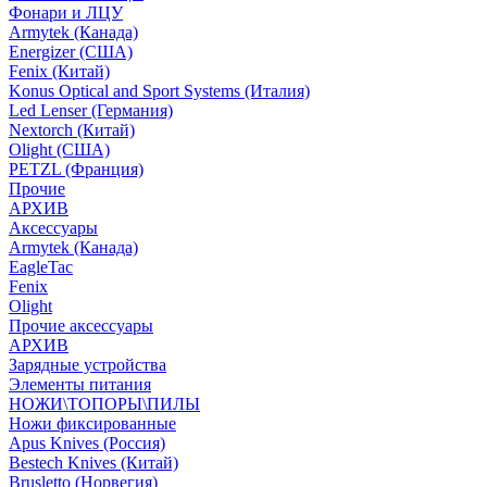
Фонари и ЛЦУ
Armytek (Канада)
Energizer (США)
Fenix (Китай)
Konus Optical and Sport Systems (Италия)
Led Lenser (Германия)
Nextorch (Китай)
Olight (США)
PETZL (Франция)
Прочие
АРХИВ
Аксессуары
Armytek (Канада)
EagleTac
Fenix
Olight
Прочие аксессуары
АРХИВ
Зарядные устройства
Элементы питания
НОЖИ\ТОПОРЫ\ПИЛЫ
Ножи фиксированные
Apus Knives (Россия)
Bestech Knives (Китай)
Brusletto (Норвегия)