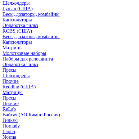
Шелхолдеры
Lyman (США)
Весы, дозаторы, комбайны
Капсюляторы
Обработка гильз
RCBS (США)
Весы, дозаторы, комбайны
Капсюляторы
Матрицы
Молотковые наборы
Наборы для релоадинга
Обработка гильз
Пресы
Шелхолдеры
Прочие
Redding (США)
Матрицы
Пресы
Прочие
ReLab
Вайгач (АО Кампо Россия)
Гильзы
Hornady
Lapua
Norma