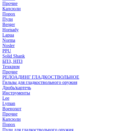
Прочие
Капсюли
Порох
Пули
Berger
Hornady
Lapua
Norma
Nosler
PPU
Solid Shank
БПЗ, НПЗ
Техкрим
Прочие
РЕЛОАДИНГ ГЛАДКОСТВОЛЬНОЕ
Гильзы для гладкоствольного оружия
Дробь/картечь
Инструменты
Lee
Lyman
Военохот
Прочие
Капсюли
Порох
Пули для гладкоствольного оружия