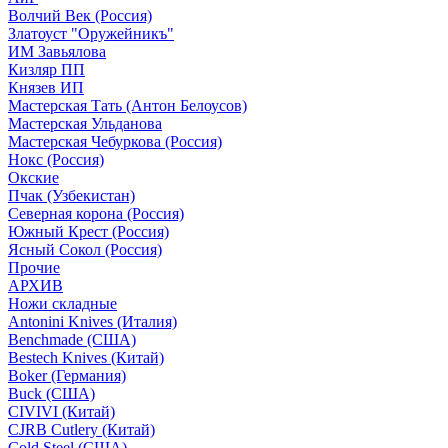
Волчий Век (Россия)
Златоуст "Оружейникъ"
ИМ Завьялова
Кизляр ПП
Князев ИП
Мастерская Тать (Антон Белоусов)
Мастерская Ульданова
Мастерская Чебуркова (Россия)
Нокс (Россия)
Окские
Пчак (Узбекистан)
Северная корона (Россия)
Южный Крест (Россия)
Ясный Сокол (Россия)
Прочие
АРХИВ
Ножи складные
Antonini Knives (Италия)
Benchmade (США)
Bestech Knives (Китай)
Boker (Германия)
Buck (США)
CIVIVI (Китай)
CJRB Cutlery (Китай)
Cold Steel (США)