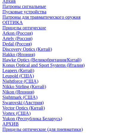
Архив
Патроны сигнальные
Пусковые устройства
Патроны для травматического оружия
ОПТИКА
Прицелы оптические
Arkon (Россия)
Artelv (Россия)
Dedal (Россия)
Discovery Optics (Китай)
Hakko (Япония)
Hawke Optics (Великобритания/Китай)
Konus Optical and Sport Systems (Италия)
Leapers (Китай)
Leupold (США)
Nightforce (США)
Nikko Stirling (Китай)
Nikon (Япония)
Sightmark (США)
Swarovski (Австрия)
Vector Optics (Китай)
Vortex (США)
Yukon (Республика Беларусь)
АРХИВ
Прицелы оптические (для пневматики)