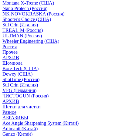
Montana X-Treme (США)
Nano Protech (Россия)
NK NOVOKRASKA (Россия)
Shooter's Choice (СШA)
Stil Crin (Италия)
TREAL-M (Россия)
ULTMAN (Россия)
Wheeler Engineering (СШA)
Россия
Прочее
АРХИВ
Шомпола
Bore Tech (США)
Dewey (США)
ShotTime (Россия)
Stil Crin (Италия)
VFG (Германия)
ЧИСТОGUN (Россия)
АРХИВ
Щетки для чистки
Разное
АБРАЗИВЫ
Ace Angle Sharpening System (Китай)
Adimanti (Китай)
Ganzo (Китай)