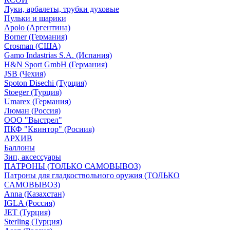
Луки, арбалеты, трубки духовые
Пульки и шарики
Apolo (Аргентина)
Borner (Германия)
Crosman (США)
Gamo Indastrias S.A. (Испания)
H&N Sport GmbH (Германия)
JSB (Чехия)
Spoton Disechi (Турция)
Stoeger (Турция)
Umarex (Германия)
Люман (Россия)
ООО "Выстрел"
ПКФ "Квинтор" (Росиия)
АРХИВ
Баллоны
Зип, аксессуары
ПАТРОНЫ (ТОЛЬКО САМОВЫВОЗ)
Патроны для гладкоствольного оружия (ТОЛЬКО
САМОВЫВОЗ)
Anna (Казахстан)
IGLA (Россия)
JET (Турция)
Sterling (Турция)