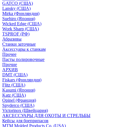
GATCO (США)
Lansky (США)
Mirka (Финляндия)
Suehiro (Япония)
Wicked Edge (США)
Work Sharp (США)
TSPROF (РФ)
Абразивы
Станки заточные
Аксессуары к станкам
Прочее
Пасты полировочные
Прочие
АРХИВ
DMT (США)
Fiskars (Финляндия)
Flitz (США)
Kasumi (Япония)
Katz (США)
Opinel (Франция)
Spyderco (США)
Victorinox (Швейцария)
АКСЕССУАРЫ ДЛЯ ОХОТЫ И СТРЕЛЬБЫ
Кейсы для боеприпасов
MTM Molded Products Co. (USA)