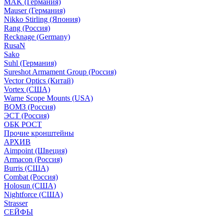
MAK (Германия)
Mauser (Германия)
Nikko Stirling (Япония)
Rang (Россия)
Recknage (Germany)
RusaN
Sako
Suhl (Германия)
Sureshot Armament Group (Россия)
Vector Optics (Китай)
Vortex (США)
Warne Scope Mounts (USA)
ВОМЗ (Россия)
ЭСТ (Россия)
ОБК РОСТ
Прочие кронштейны
АРХИВ
Aimpoint (Швеция)
Armacon (Россия)
Burris (США)
Combat (Россия)
Holosun (США)
Nightforce (США)
Strasser
СЕЙФЫ