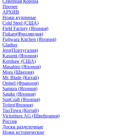
Северная Корона
Прочее
АРХИВ
Ножи кухонные
Cold Steel (США)
Field Factory (Япония)
Fiskars(Финляндия)
Fujiwara Kitchen (Япония)
Gladius
Jero(Португалия)
Kasumi (Япония)
Kershaw (США)
Masahiro (Япония)
Mora (Швеция)
Mr. Blade (Китай)
Opinel (Франция)
Samura (Япония)
Satake (Япония)
SunCraft (Япония)
Tojiro(Япония)
TuoTown (Китай)
Victorinox AG (Швейцария)
Россия
Доски разделочные
Ножи исторические