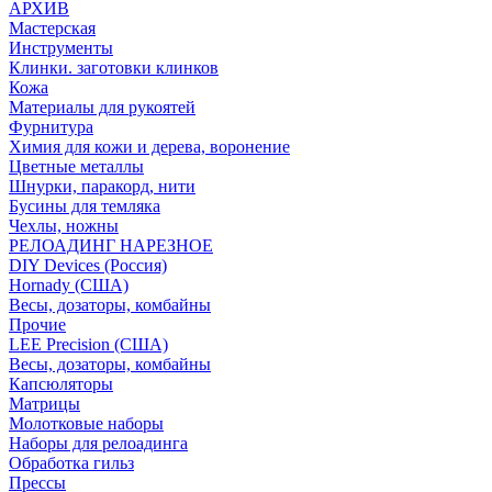
АРХИВ
Мастерская
Инструменты
Клинки. заготовки клинков
Кожа
Материалы для рукоятей
Фурнитура
Химия для кожи и дерева, воронение
Цветные металлы
Шнурки, паракорд, нити
Бусины для темляка
Чехлы, ножны
РЕЛОАДИНГ НАРЕЗНОЕ
DIY Devices (Россия)
Hornady (США)
Весы, дозаторы, комбайны
Прочие
LEE Precision (США)
Весы, дозаторы, комбайны
Капсюляторы
Матрицы
Молотковые наборы
Наборы для релоадинга
Обработка гильз
Преcсы