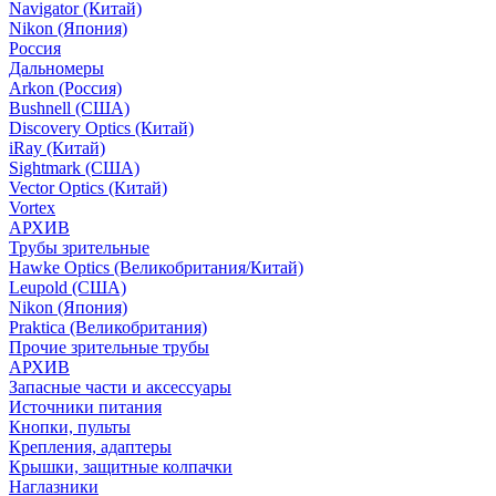
Navigator (Китай)
Nikon (Япония)
Россия
Дальномеры
Arkon (Россия)
Bushnell (США)
Discovery Optics (Китай)
iRay (Китай)
Sightmark (США)
Vector Optics (Китай)
Vortex
АРХИВ
Трубы зрительные
Hawke Optics (Великобритания/Китай)
Leupold (США)
Nikon (Япония)
Praktica (Великобритания)
Прочие зрительные трубы
АРХИВ
Запасные части и аксессуары
Источники питания
Кнопки, пульты
Крепления, адаптеры
Крышки, защитные колпачки
Наглазники