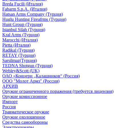
Breda Fucili (Италия)
Fabarm S.p.A. (Италия)
Hatsan Arms Company (Турция)
Huglu Hunting Fireafrms (Турция)
Hunt Group (Турция)
Istanbul Silah (Турция)
Kral Arms (Турция)
Marocchi (Италия)
Pietta (Италия)
Radikal (Турция)
RETAY (Турция)
Sarsilmaz(Турция)
TEDNA Shotgun (Турция)
Webley&Scott (UK)
ОАО «Концерн „Калашников“ (Россия)
ООО "Молот Армз" (Россия)
АРХИВ
Оружие ограниченного поражения (требуется лицензия)
Оружие комиссионное
Импорт
Россия
Травматическое оружие
Оружие охолощенное
Средства самообороны
Электрошокеры