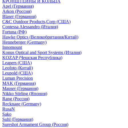
КРОНШТЕЙНЫ И КОЛЬЦА
Apel (Германия)
Arkon (Россия)
Blaser (Германия)
C&C Outdoor Products,Corp (США)
Contessa Alessandro (Италия)
Fortuna (РФ)
Hawke Optics (Великобритания/Китай)
Henneberger (Germany)
Innomount
Konus Optical and Sport Systems (Италия)
KOZAP (Чешская Республика)
Leapers (США)
Leofoto (Китай)
Leupold (США)
Luman Precision
MAK (Германия)
Mauser (Германия)
Nikko Stirling (Япония)
Rang (Россия)
Recknage (Germany)
RusaN
Sako
Suhl (Германия)
Sureshot Armament Group (Россия)