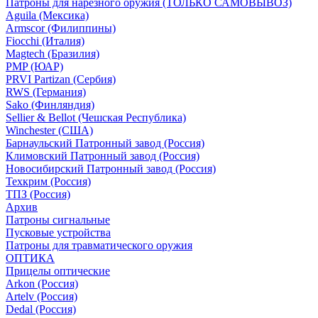
Патроны для нарезного оружия (ТОЛЬКО САМОВЫВОЗ)
Aguila (Мексика)
Armscor (Филиппины)
Fiocchi (Италия)
Magtech (Бразилия)
PMP (ЮАР)
PRVI Partizan (Сербия)
RWS (Германия)
Sako (Финляндия)
Sellier & Bellot (Чешская Республика)
Winchester (США)
Барнаульский Патронный завод (Россия)
Климовский Патронный завод (Россия)
Новосибирский Патронный завод (Россия)
Техкрим (Россия)
ТПЗ (Россия)
Архив
Патроны сигнальные
Пусковые устройства
Патроны для травматического оружия
ОПТИКА
Прицелы оптические
Arkon (Россия)
Artelv (Россия)
Dedal (Россия)