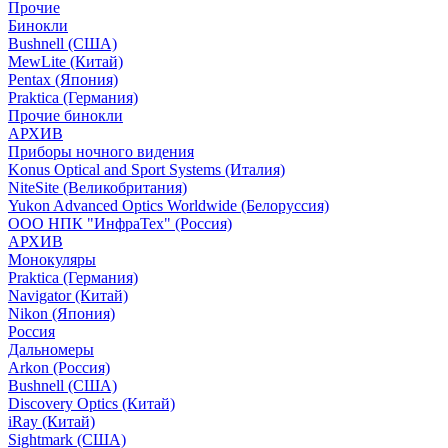
Прочие
Бинокли
Bushnell (США)
MewLite (Китай)
Pentax (Япония)
Praktica (Германия)
Прочие бинокли
АРХИВ
Приборы ночного видения
Konus Optical and Sport Systems (Италия)
NiteSite (Великобритания)
Yukon Advanced Optics Worldwide (Белоруссия)
ООО НПК "ИнфраТех" (Россия)
АРХИВ
Монокуляры
Praktica (Германия)
Navigator (Китай)
Nikon (Япония)
Россия
Дальномеры
Arkon (Россия)
Bushnell (США)
Discovery Optics (Китай)
iRay (Китай)
Sightmark (США)