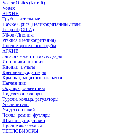
Vector Optics (Китай)
Vortex
АРХИВ
Трубы зрительные
Hawke Optics (Великобритания/Китай)
Leupold (США)
Nikon (Япония)
Praktica (Великобритания)
Прочие зрительные трубы
АРХИВ
Запасные части и аксессуары
Источники питания
Кнопки, пульты
Крепления, адаптеры
Крышки, защитные колпачки
Наглазники
Окуляры, объективы
Подсветки, фонари
Турели, кольца, регуляторы
Увеличители
Уход за оптикой
Чехлы, ремни, футляры
Штативы, подставки
Прочие аксессуары
ТЕПЛОВИЗОРЫ