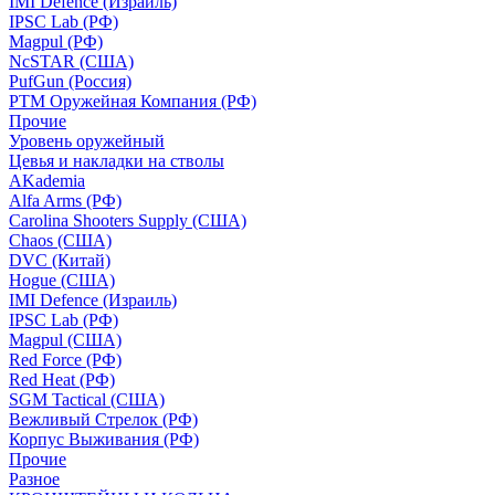
IMI Defence (Израиль)
IPSC Lab (РФ)
Magpul (РФ)
NcSTAR (США)
PufGun (Россия)
РТМ Оружейная Компания (РФ)
Прочие
Уровень оружейный
Цевья и накладки на стволы
AKademia
Alfa Arms (РФ)
Carolina Shooters Supply (США)
Chaos (США)
DVC (Китай)
Hogue (США)
IMI Defence (Израиль)
IPSC Lab (РФ)
Magpul (США)
Red Force (РФ)
Red Heat (РФ)
SGM Tactical (США)
Вежливый Стрелок (РФ)
Корпус Выживания (РФ)
Прочие
Разное