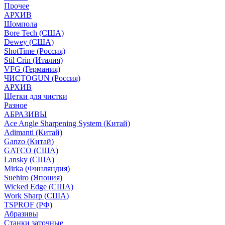
Прочее
АРХИВ
Шомпола
Bore Tech (США)
Dewey (США)
ShotTime (Россия)
Stil Crin (Италия)
VFG (Германия)
ЧИСТОGUN (Россия)
АРХИВ
Щетки для чистки
Разное
АБРАЗИВЫ
Ace Angle Sharpening System (Китай)
Adimanti (Китай)
Ganzo (Китай)
GATCO (США)
Lansky (США)
Mirka (Финляндия)
Suehiro (Япония)
Wicked Edge (США)
Work Sharp (США)
TSPROF (РФ)
Абразивы
Станки заточные