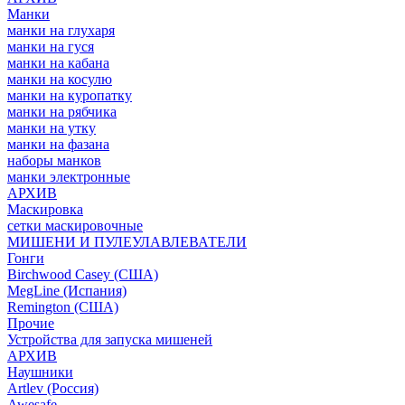
Манки
манки на глухаря
манки на гуся
манки на кабана
манки на косулю
манки на куропатку
манки на рябчика
манки на утку
манки на фазана
наборы манков
манки электронные
АРХИВ
Маскировка
сетки маскировочные
МИШЕНИ И ПУЛЕУЛАВЛЕВАТЕЛИ
Гонги
Birchwood Casey (США)
MegLine (Испания)
Remington (США)
Прочие
Устройства для запуска мишеней
АРХИВ
Наушники
Artlev (Россия)
Awesafe