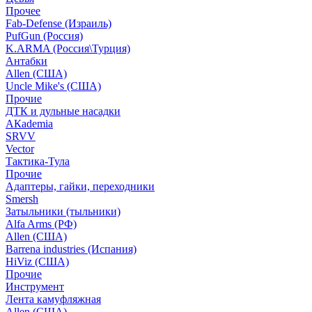
Прочее
Fab-Defense (Израиль)
PufGun (Россия)
K.ARMA (Россия\Турция)
Антабки
Allen (США)
Uncle Mike's (США)
Прочие
ДТК и дульные насадки
АКademia
SRVV
Vector
Тактика-Тула
Прочие
Адаптеры, гайки, переходники
Smersh
Затыльники (тыльники)
Alfa Arms (РФ)
Allen (США)
Barrena industries (Испания)
HiViz (США)
Прочие
Инструмент
Лента камуфляжная
Allen (США)