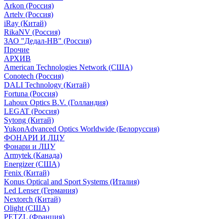
Arkon (Россия)
Artelv (Россия)
iRay (Китай)
RikaNV (Россия)
ЗАО "Дедал-НВ" (Россия)
Прочие
АРХИВ
American Technologies Network (США)
Conotech (Россия)
DALI Technology (Китай)
Fortuna (Россия)
Lahoux Optics B.V. (Голландия)
LEGAT (Россия)
Sytong (Китай)
YukonAdvanced Optics Worldwide (Белоруссия)
ФОНАРИ И ЛЦУ
Фонари и ЛЦУ
Armytek (Канада)
Energizer (США)
Fenix (Китай)
Konus Optical and Sport Systems (Италия)
Led Lenser (Германия)
Nextorch (Китай)
Olight (США)
PETZL (Франция)