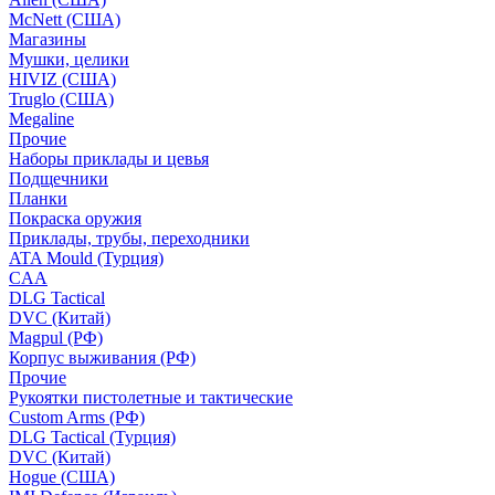
McNett (США)
Магазины
Мушки, целики
HIVIZ (США)
Truglo (США)
Megaline
Прочие
Наборы приклады и цевья
Подщечники
Планки
Покраска оружия
Приклады, трубы, переходники
ATA Mould (Турция)
CAA
DLG Tactical
DVC (Китай)
Magpul (РФ)
Корпус выживания (РФ)
Прочие
Рукоятки пистолетные и тактические
Custom Arms (РФ)
DLG Tactical (Турция)
DVC (Китай)
Hogue (США)