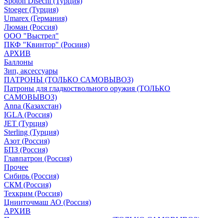
Spoton Disechi (Турция)
Stoeger (Турция)
Umarex (Германия)
Люман (Россия)
ООО "Выстрел"
ПКФ "Квинтор" (Росиия)
АРХИВ
Баллоны
Зип, аксессуары
ПАТРОНЫ (ТОЛЬКО САМОВЫВОЗ)
Патроны для гладкоствольного оружия (ТОЛЬКО
САМОВЫВОЗ)
Anna (Казахстан)
IGLA (Россия)
JET (Турция)
Sterling (Турция)
Азот (Россия)
БПЗ (Россия)
Главпатрон (Россия)
Прочее
Сибирь (Россия)
СКМ (Россия)
Техкрим (Россия)
Цнииточмаш АО (Россия)
АРХИВ