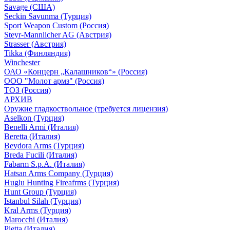
Savage (США)
Seckin Savunma (Турция)
Sport Weapon Custom (Россия)
Steyr-Mannlicher AG (Австрия)
Strasser (Австрия)
Tikka (Финляндия)
Winchester
ОАО «Концерн „Калашников“» (Россия)
ООО "Молот армз" (Россия)
ТОЗ (Россия)
АРХИВ
Оружие гладкоствольное (требуется лицензия)
Aselkon (Турция)
Benelli Armi (Италия)
Beretta (Италия)
Beydora Arms (Турция)
Breda Fucili (Италия)
Fabarm S.p.A. (Италия)
Hatsan Arms Company (Турция)
Huglu Hunting Fireafrms (Турция)
Hunt Group (Турция)
Istanbul Silah (Турция)
Kral Arms (Турция)
Marocchi (Италия)
Pietta (Италия)