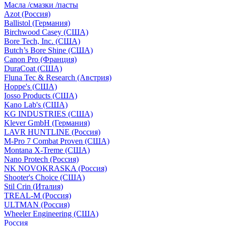
Масла /смазки /пасты
Azot (Россия)
Ballistol (Германия)
Birchwood Casey (США)
Bore Tech, Inc. (США)
Butch’s Bore Shine (СШA)
Canon Pro (Франция)
DuraCoat (США)
Fluna Tec & Research (Австрия)
Hoppe's (США)
Iosso Products (США)
Kano Lab's (США)
KG INDUSTRIES (США)
Klever GmbH (Германия)
LAVR HUNTLINE (Россия)
M-Pro 7 Combat Proven (СШA)
Montana X-Treme (США)
Nano Protech (Россия)
NK NOVOKRASKA (Россия)
Shooter's Choice (СШA)
Stil Crin (Италия)
TREAL-M (Россия)
ULTMAN (Россия)
Wheeler Engineering (СШA)
Россия