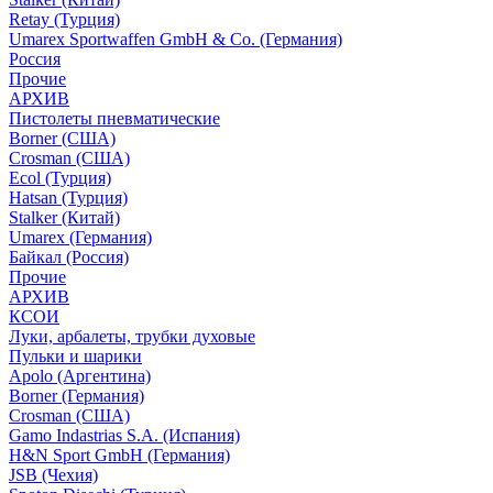
Retay (Турция)
Umarex Sportwaffen GmbH & Co. (Германия)
Россия
Прочие
АРХИВ
Пистолеты пневматические
Borner (США)
Crosman (США)
Ecol (Турция)
Hatsan (Турция)
Stalker (Китай)
Umarex (Германия)
Байкал (Россия)
Прочие
АРХИВ
КСОИ
Луки, арбалеты, трубки духовые
Пульки и шарики
Apolo (Аргентина)
Borner (Германия)
Crosman (США)
Gamo Indastrias S.A. (Испания)
H&N Sport GmbH (Германия)
JSB (Чехия)