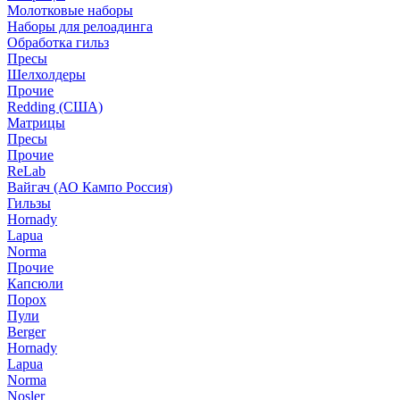
Молотковые наборы
Наборы для релоадинга
Обработка гильз
Пресы
Шелхолдеры
Прочие
Redding (США)
Матрицы
Пресы
Прочие
ReLab
Вайгач (АО Кампо Россия)
Гильзы
Hornady
Lapua
Norma
Прочие
Капсюли
Порох
Пули
Berger
Hornady
Lapua
Norma
Nosler