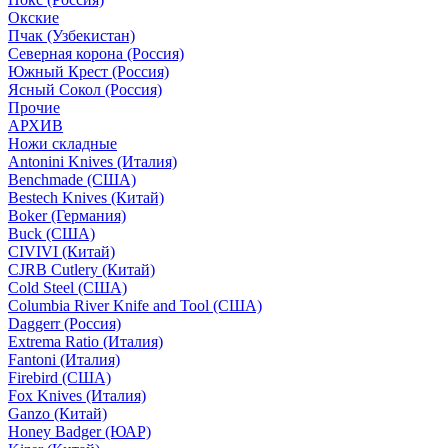
Окские
Пчак (Узбекистан)
Северная корона (Россия)
Южный Крест (Россия)
Ясный Сокол (Россия)
Прочие
АРХИВ
Ножи складные
Antonini Knives (Италия)
Benchmade (США)
Bestech Knives (Китай)
Boker (Германия)
Buck (США)
CIVIVI (Китай)
CJRB Cutlery (Китай)
Cold Steel (США)
Columbia River Knife and Tool (США)
Daggerr (Россия)
Extrema Ratio (Италия)
Fantoni (Италия)
Firebird (США)
Fox Knives (Италия)
Ganzo (Китай)
Honey Badger (ЮАР)