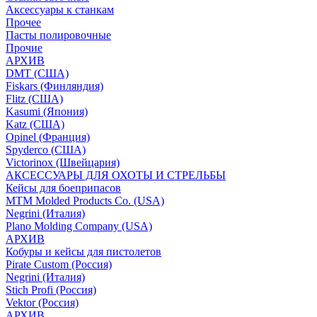
Аксессуары к станкам
Прочее
Пасты полировочные
Прочие
АРХИВ
DMT (США)
Fiskars (Финляндия)
Flitz (США)
Kasumi (Япония)
Katz (США)
Opinel (Франция)
Spyderco (США)
Victorinox (Швейцария)
АКСЕССУАРЫ ДЛЯ ОХОТЫ И СТРЕЛЬБЫ
Кейсы для боеприпасов
MTM Molded Products Co. (USA)
Negrini (Италия)
Plano Molding Company (USA)
АРХИВ
Кобуры и кейсы для пистолетов
Pirate Custom (Россия)
Negrini (Италия)
Stich Profi (Россия)
Vektor (Россия)
АРХИВ