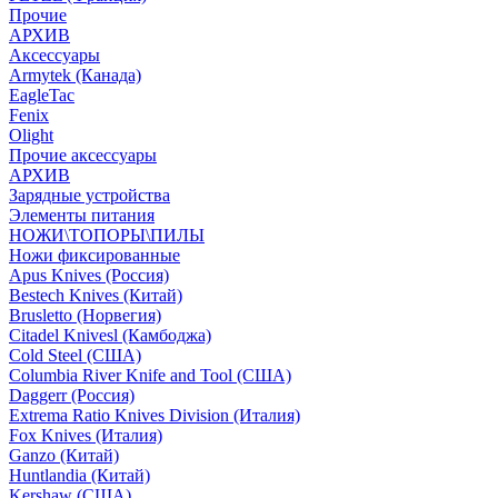
Прочие
АРХИВ
Аксессуары
Armytek (Канада)
EagleTac
Fenix
Olight
Прочие аксессуары
АРХИВ
Зарядные устройства
Элементы питания
НОЖИ\ТОПОРЫ\ПИЛЫ
Ножи фиксированные
Apus Knives (Россия)
Bestech Knives (Китай)
Brusletto (Норвегия)
Citadel Knivesl (Камбоджа)
Cold Steel (США)
Columbia River Knife and Tool (США)
Daggerr (Россия)
Extrema Ratio Knives Division (Италия)
Fox Knives (Италия)
Ganzo (Китай)
Huntlandia (Китай)
Kershaw (США)