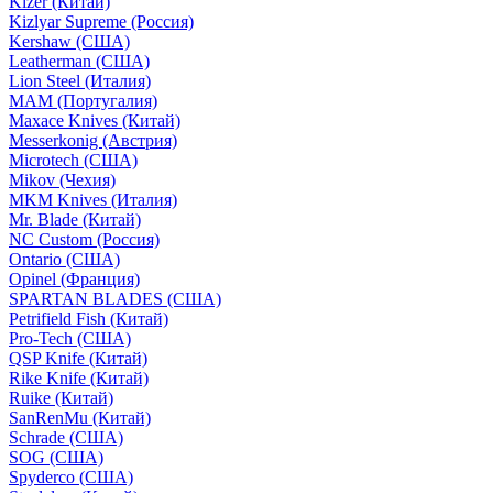
Kizer (Китай)
Kizlyar Supreme (Россия)
Kershaw (США)
Leatherman (США)
Lion Steel (Италия)
MAM (Португалия)
Maxace Knives (Китай)
Messerkonig (Австрия)
Microtech (США)
Mikov (Чехия)
MKM Knives (Италия)
Mr. Blade (Китай)
NC Custom (Россия)
Ontario (США)
Opinel (Франция)
SPARTAN BLADES (США)
Petrifield Fish (Китай)
Pro-Tech (США)
QSP Knife (Китай)
Rike Knife (Китай)
Ruike (Китай)
SanRenMu (Китай)
Schrade (США)
SOG (США)
Spyderco (США)