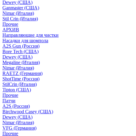
Dewey (США)
Ganmaster (США)
Nimar (Италия)
Stil Crin (Италия)
Прочие
АРХИВ
Направляющие для чистки
Насадки для шомпола
A2S Gun (Россия)
Bore Tech (США)
Dewey (США)
Megaline (Италия)
Nimar (Италия)
RAETZ (Германия)
ShotTime (Россия)
StilCrin (Италия)
Tipton (США)
Прочие
Патчи
A2S (Россия)
Birchwood Casey (США)
Dewey (США)
Nimar (Италия)
VFG (Германия)
Прочие