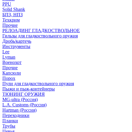
PPU
Solid Shank
БПЗ, НПЗ
Техкрим
Прочие
РЕЛОАДИНГ ГЛАДКОСТВОЛЬНОЕ
Гильзы для гладкоствольного оружия
Дробь/картечь
Инструменты
Lee
Lyman
Военохот
Прочие
Капсюли
Порох
Пули для гладкоствольного оружия
Пыжи и пыж-контейнеры
ТЮНИНГ ОРУЖИЯ
MG-ultra (Россия)
L.A. Customs (Россия)
Hartman (Россия)
Переходники
Планки
Трубы
Цевья