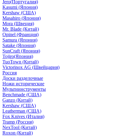
Jero(Португалия)
Kasumi (Япония)
Kershaw (США)
Masahiro (Япония)
Mora (Швеция)
Mr. Blade (Китай)
Opinel (Франция)
Samura (Япония)
Satake (Япония)
SunCraft (Япония)
Tojiro(Япония)
TuoTown (Китай)
Victorinox AG (Швейцария)
Россия
Доски разделочные
Ножи исторические
Мультиинструменты
Benchmade (США)
Ganzo (Китай)
Kershaw (США)
Leatherman (США)
Fox Knives (Италия)
Tramp (Россия)
NexTool (Китай)
Roxon (Китай)