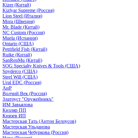
Kizer (Китай)
Kizlyar Supreme (Россия)
Lion Steel (Италия)
Mora (Швеция)
Mr. Blade (Китай)
NC Custom (Россия)
Muela (Испания)
Ontario (США)
Petrifield Fish (Китай)
Ruike (Китай)
SanRenMu (Китай)
SOG Specialty Knives & Tools (США)
Spyderco (США)
Steel Will (США)
Ural EDC (Россия)
АиР
Волчий Век (Россия)
Златоуст "Оружейникъ"
ИМ Завьялова
Кизляр ПП
Князев ИП
Мастерская Тать (Антон Белоусов)
Мастерская Ульданова
Мастерская Чебуркова (Россия)
Нокс (Россия)