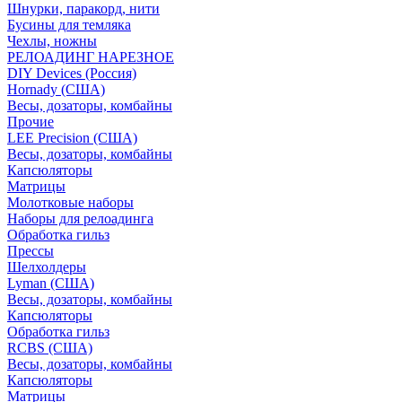
Шнурки, паракорд, нити
Бусины для темляка
Чехлы, ножны
РЕЛОАДИНГ НАРЕЗНОЕ
DIY Devices (Россия)
Hornady (США)
Весы, дозаторы, комбайны
Прочие
LEE Precision (США)
Весы, дозаторы, комбайны
Капсюляторы
Матрицы
Молотковые наборы
Наборы для релоадинга
Обработка гильз
Преcсы
Шелхолдеры
Lyman (США)
Весы, дозаторы, комбайны
Капсюляторы
Обработка гильз
RCBS (США)
Весы, дозаторы, комбайны
Капсюляторы
Матрицы