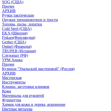
SOG (США)
Прочее
АРХИВ
Ручки тактические
Оружие тренировочное и трости
Топоры, пилы, лопатки
Cold Steel (США)
EKA (Швеция)
Fiskars(Финляндия)
Gerber (США)
Opinel (Франция)
TRUPER (Испания)
Следопыт (РФ)
УРМ Аника
Прочее
Кузница "Уральский мастеровой" (Россия)
АРХИВ
Мастерская
Инструменты
Клинки. заготовки клинков
Кожа
Материалы для рукоятей
Фурнитура
Химия для кожи и дерева, воронение
Цветные металлы