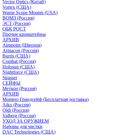
Vector Optics (Китай)
Vortex (США)
Warne Scope Mounts (USA)
ВОМЗ (Россия)
ЭСТ (Россия)
ОБК РОСТ
Прочие кронштейны
АРХИВ
Aimpoint (Швеция)
Armacon (Россия)
Burris (США)
Combat (Россия)
Holosun (США)
Nightforce (США)
Strasser
СЕЙФЫ
Меткон (Россия)
АРХИВ
Montero Грандсейф (Бесплатная доставка)
Aiko (Россия)
Oldi (Россия)
Valberg (Россия)
УХОД ЗА ОРУЖИЕМ
Наборы для чистки
DAC Technologies (США)