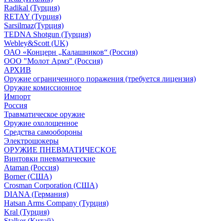
Radikal (Турция)
RETAY (Турция)
Sarsilmaz(Турция)
TEDNA Shotgun (Турция)
Webley&Scott (UK)
ОАО «Концерн „Калашников“ (Россия)
ООО "Молот Армз" (Россия)
АРХИВ
Оружие ограниченного поражения (требуется лицензия)
Оружие комиссионное
Импорт
Россия
Травматическое оружие
Оружие охолощенное
Средства самообороны
Электрошокеры
ОРУЖИЕ ПНЕВМАТИЧЕСКОЕ
Винтовки пневматические
Ataman (Россия)
Borner (США)
Crosman Corporation (США)
DIANA (Германия)
Hatsan Arms Company (Турция)
Kral (Турция)
Stalker (Китай)