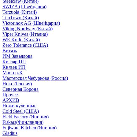
Steelclaw (Китай)
SWIZA (Швейцария)
Terzuola (Китай)
TuoTown (Китай)
Victorinox AG (Швейцария)
Viking Nordway (Китай)
Viper Knives (Италия)
WE Knife (Китай)
Zero Tolerance (США)
Витязь
ИМ Завьялова
Кизляр ПП
Князев ИП
Мастер-К
Мастерская Чебуркова (Россия)
Нокс (Россия)
Северная Корона
Прочее
АРХИВ
Ножи кухонные
Cold Steel (США)
Field Factory (Япония)
Fiskars(Финляндия)
Fujiwara Kitchen (Япония)
Gladius