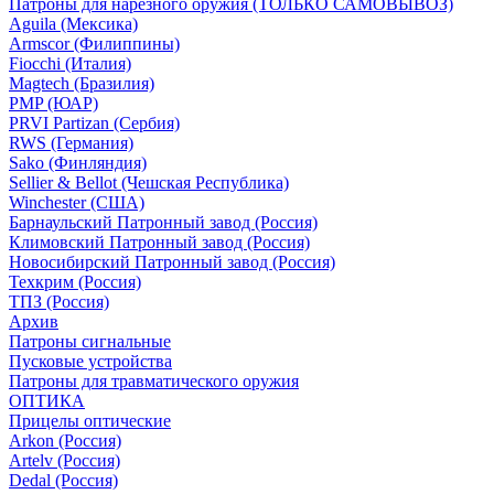
Патроны для нарезного оружия (ТОЛЬКО САМОВЫВОЗ)
Aguila (Мексика)
Armscor (Филиппины)
Fiocchi (Италия)
Magtech (Бразилия)
PMP (ЮАР)
PRVI Partizan (Сербия)
RWS (Германия)
Sako (Финляндия)
Sellier & Bellot (Чешская Республика)
Winchester (США)
Барнаульский Патронный завод (Россия)
Климовский Патронный завод (Россия)
Новосибирский Патронный завод (Россия)
Техкрим (Россия)
ТПЗ (Россия)
Архив
Патроны сигнальные
Пусковые устройства
Патроны для травматического оружия
ОПТИКА
Прицелы оптические
Arkon (Россия)
Artelv (Россия)
Dedal (Россия)