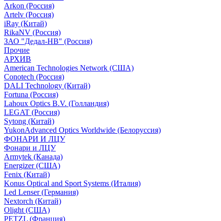
Arkon (Россия)
Artelv (Россия)
iRay (Китай)
RikaNV (Россия)
ЗАО "Дедал-НВ" (Россия)
Прочие
АРХИВ
American Technologies Network (США)
Conotech (Россия)
DALI Technology (Китай)
Fortuna (Россия)
Lahoux Optics B.V. (Голландия)
LEGAT (Россия)
Sytong (Китай)
YukonAdvanced Optics Worldwide (Белоруссия)
ФОНАРИ И ЛЦУ
Фонари и ЛЦУ
Armytek (Канада)
Energizer (США)
Fenix (Китай)
Konus Optical and Sport Systems (Италия)
Led Lenser (Германия)
Nextorch (Китай)
Olight (США)
PETZL (Франция)