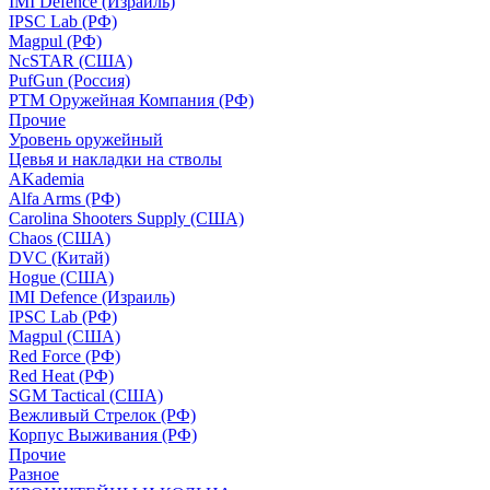
IMI Defence (Израиль)
IPSC Lab (РФ)
Magpul (РФ)
NcSTAR (США)
PufGun (Россия)
РТМ Оружейная Компания (РФ)
Прочие
Уровень оружейный
Цевья и накладки на стволы
AKademia
Alfa Arms (РФ)
Carolina Shooters Supply (США)
Chaos (США)
DVC (Китай)
Hogue (США)
IMI Defence (Израиль)
IPSC Lab (РФ)
Magpul (США)
Red Force (РФ)
Red Heat (РФ)
SGM Tactical (США)
Вежливый Стрелок (РФ)
Корпус Выживания (РФ)
Прочие
Разное