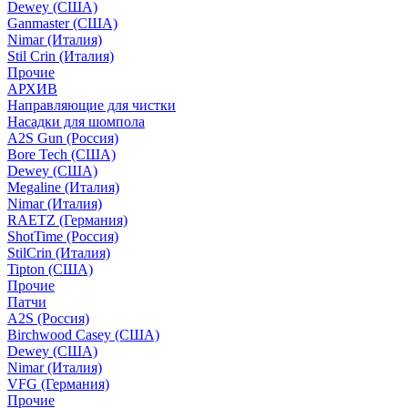
Dewey (США)
Ganmaster (США)
Nimar (Италия)
Stil Crin (Италия)
Прочие
АРХИВ
Направляющие для чистки
Насадки для шомпола
A2S Gun (Россия)
Bore Tech (США)
Dewey (США)
Megaline (Италия)
Nimar (Италия)
RAETZ (Германия)
ShotTime (Россия)
StilCrin (Италия)
Tipton (США)
Прочие
Патчи
A2S (Россия)
Birchwood Casey (США)
Dewey (США)
Nimar (Италия)
VFG (Германия)
Прочие