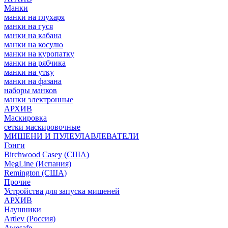
Манки
манки на глухаря
манки на гуся
манки на кабана
манки на косулю
манки на куропатку
манки на рябчика
манки на утку
манки на фазана
наборы манков
манки электронные
АРХИВ
Маскировка
сетки маскировочные
МИШЕНИ И ПУЛЕУЛАВЛЕВАТЕЛИ
Гонги
Birchwood Casey (США)
MegLine (Испания)
Remington (США)
Прочие
Устройства для запуска мишеней
АРХИВ
Наушники
Artlev (Россия)
Awesafe