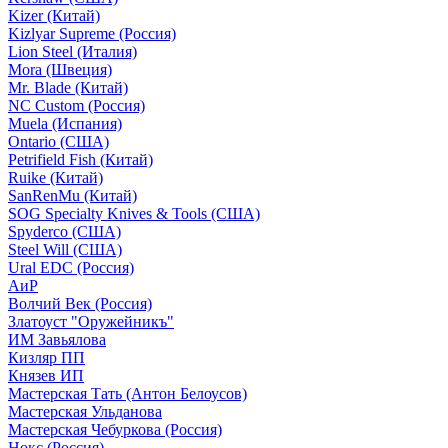
Kizer (Китай)
Kizlyar Supreme (Россия)
Lion Steel (Италия)
Mora (Швеция)
Mr. Blade (Китай)
NC Custom (Россия)
Muela (Испания)
Ontario (США)
Petrifield Fish (Китай)
Ruike (Китай)
SanRenMu (Китай)
SOG Specialty Knives & Tools (США)
Spyderco (США)
Steel Will (США)
Ural EDC (Россия)
АиР
Волчий Век (Россия)
Златоуст "Оружейникъ"
ИМ Завьялова
Кизляр ПП
Князев ИП
Мастерская Тать (Антон Белоусов)
Мастерская Ульданова
Мастерская Чебуркова (Россия)
Нокс (Россия)