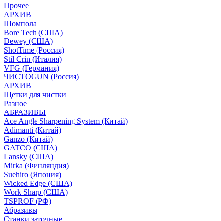
Прочее
АРХИВ
Шомпола
Bore Tech (США)
Dewey (США)
ShotTime (Россия)
Stil Crin (Италия)
VFG (Германия)
ЧИСТОGUN (Россия)
АРХИВ
Щетки для чистки
Разное
АБРАЗИВЫ
Ace Angle Sharpening System (Китай)
Adimanti (Китай)
Ganzo (Китай)
GATCO (США)
Lansky (США)
Mirka (Финляндия)
Suehiro (Япония)
Wicked Edge (США)
Work Sharp (США)
TSPROF (РФ)
Абразивы
Станки заточные