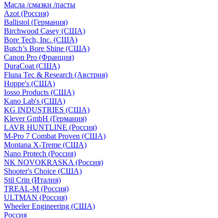
Масла /смазки /пасты
Azot (Россия)
Ballistol (Германия)
Birchwood Casey (США)
Bore Tech, Inc. (США)
Butch’s Bore Shine (СШA)
Canon Pro (Франция)
DuraCoat (США)
Fluna Tec & Research (Австрия)
Hoppe's (США)
Iosso Products (США)
Kano Lab's (США)
KG INDUSTRIES (США)
Klever GmbH (Германия)
LAVR HUNTLINE (Россия)
M-Pro 7 Combat Proven (СШA)
Montana X-Treme (США)
Nano Protech (Россия)
NK NOVOKRASKA (Россия)
Shooter's Choice (СШA)
Stil Crin (Италия)
TREAL-M (Россия)
ULTMAN (Россия)
Wheeler Engineering (СШA)
Россия