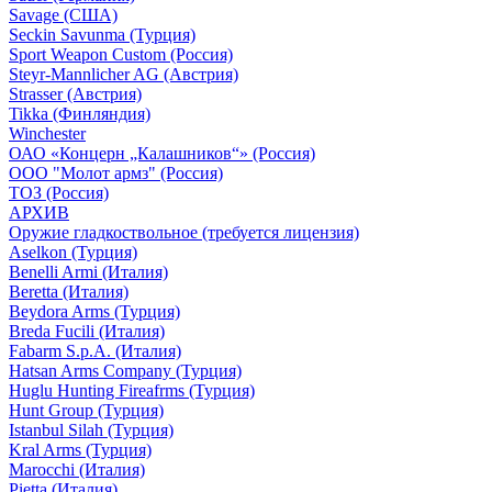
Savage (США)
Seckin Savunma (Турция)
Sport Weapon Custom (Россия)
Steyr-Mannlicher AG (Австрия)
Strasser (Австрия)
Tikka (Финляндия)
Winchester
ОАО «Концерн „Калашников“» (Россия)
ООО "Молот армз" (Россия)
ТОЗ (Россия)
АРХИВ
Оружие гладкоствольное (требуется лицензия)
Aselkon (Турция)
Benelli Armi (Италия)
Beretta (Италия)
Beydora Arms (Турция)
Breda Fucili (Италия)
Fabarm S.p.A. (Италия)
Hatsan Arms Company (Турция)
Huglu Hunting Fireafrms (Турция)
Hunt Group (Турция)
Istanbul Silah (Турция)
Kral Arms (Турция)
Marocchi (Италия)
Pietta (Италия)