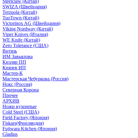
Steelclaw (Китай)
SWIZA (Швейцария)
Terzuola (Китай)
TuoTown (Китай)
Victorinox AG (Швейцария)
Viking Nordway (Китай)
Viper Knives (Италия)
WE Knife (Китай)
Zero Tolerance (США)
Витязь
ИМ Завьялова
Кизляр ПП
Князев ИП
Мастер-К
Мастерская Чебуркова (Россия)
Нокс (Россия)
Северная Корона
Прочее
АРХИВ
Ножи кухонные
Cold Steel (США)
Field Factory (Япония)
Fiskars(Финляндия)
Fujiwara Kitchen (Япония)
Gladius