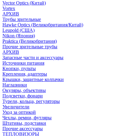
Vector Optics (Китай)
Vortex
АРХИВ
Трубы зрительные
Hawke Optics (Великобритания/Китай)
Leupold (США)
Nikon (Япония)
Praktica (Великобритания)
Прочие зрительные трубы
АРХИВ
Запасные части и аксессуары
Источники питания
Кнопки, пульты
Крепления, адаптеры
Крышки, защитные колпачки
Наглазники
Окуляры, объективы
Подсветки, фонари
Турели, кольца, регуляторы
Увеличители
Уход за оптикой
Чехлы, ремни, футляры
Штативы, подставки
Прочие аксессуары
ТЕПЛОВИЗОРЫ