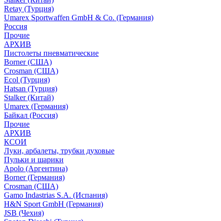
Retay (Турция)
Umarex Sportwaffen GmbH & Co. (Германия)
Россия
Прочие
АРХИВ
Пистолеты пневматические
Borner (США)
Crosman (США)
Ecol (Турция)
Hatsan (Турция)
Stalker (Китай)
Umarex (Германия)
Байкал (Россия)
Прочие
АРХИВ
КСОИ
Луки, арбалеты, трубки духовые
Пульки и шарики
Apolo (Аргентина)
Borner (Германия)
Crosman (США)
Gamo Indastrias S.A. (Испания)
H&N Sport GmbH (Германия)
JSB (Чехия)