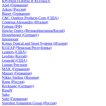
КРОНШТЕЙНЫ И КОЛЬЦА
Apel (Германия)
Arkon (Россия)
Blaser (Германия)
C&C Outdoor Products,Corp (США)
Contessa Alessandro (Италия)
Fortuna (РФ)
Hawke Optics (Великобритания/Китай)
Henneberger (Germany)
Innomount
Konus Optical and Sport Systems (Италия)
KOZAP (Чешская Республика)
Leapers (США)
Leofoto (Китай)
Leupold (США)
Luman Precision
MAK (Германия)
Mauser (Германия)
Nikko Stirling (Япония)
Rang (Россия)
Recknage (Germany)
RusaN
Sako
Suhl (Германия)
Sureshot Armament Group (Россия)