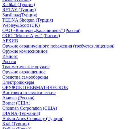
Radikal (Турция)
RETAY (Турция)
Sarsilmaz(Турция)
TEDNA Shotgun (Турция)
Webley&Scott (UK)
ОАО «Концерн „Калашников“ (Россия)
ООО "Молот Армз" (Россия)
АРХИВ
Оружие ограниченного поражения (требуется лицензия)
Оружие комиссионное
Импорт
Россия
Травматическое оружие
Оружие охолощенное
Средства самообороны
Электрошокеры
ОРУЖИЕ ПНЕВМАТИЧЕСКОЕ
Винтовки пневматические
Ataman (Россия)
Borner (США)
Crosman Corporation (США)
DIANA (Германия)
Hatsan Arms Company (Турция)
Kral (Турция)
Stalker (Китай)