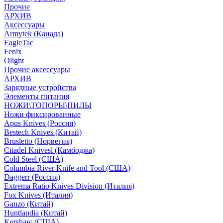
Прочие
АРХИВ
Аксессуары
Armytek (Канада)
EagleTac
Fenix
Olight
Прочие аксессуары
АРХИВ
Зарядные устройства
Элементы питания
НОЖИ\ТОПОРЫ\ПИЛЫ
Ножи фиксированные
Apus Knives (Россия)
Bestech Knives (Китай)
Brusletto (Норвегия)
Citadel Knivesl (Камбоджа)
Cold Steel (США)
Columbia River Knife and Tool (США)
Daggerr (Россия)
Extrema Ratio Knives Division (Италия)
Fox Knives (Италия)
Ganzo (Китай)
Huntlandia (Китай)
Kershaw (США)