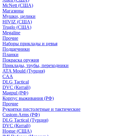
McNett (США)
Магазины
Мушки, целики
HIVIZ (США)
Truglo (США)
Megaline
Прочие
Наборы приклады и цевья
Подщечники
Планки
Покраска оружия
Приклады, трубы, переходники
ATA Mould (Турция)
CAA
DLG Tactical
DVC (Китай)
Magpul (РФ)
Корпус выживания (РФ)
Прочие
Рукоятки пистолетные и тактические
Custom Arms (РФ)
DLG Tactical (Турция)
DVC (Китай)
Hogue (США)