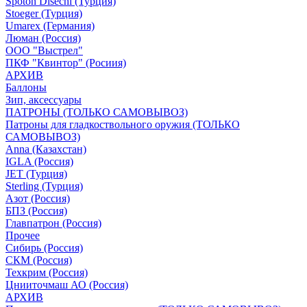
Spoton Disechi (Турция)
Stoeger (Турция)
Umarex (Германия)
Люман (Россия)
ООО "Выстрел"
ПКФ "Квинтор" (Росиия)
АРХИВ
Баллоны
Зип, аксессуары
ПАТРОНЫ (ТОЛЬКО САМОВЫВОЗ)
Патроны для гладкоствольного оружия (ТОЛЬКО
САМОВЫВОЗ)
Anna (Казахстан)
IGLA (Россия)
JET (Турция)
Sterling (Турция)
Азот (Россия)
БПЗ (Россия)
Главпатрон (Россия)
Прочее
Сибирь (Россия)
СКМ (Россия)
Техкрим (Россия)
Цнииточмаш АО (Россия)
АРХИВ