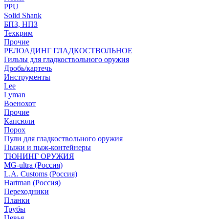
PPU
Solid Shank
БПЗ, НПЗ
Техкрим
Прочие
РЕЛОАДИНГ ГЛАДКОСТВОЛЬНОЕ
Гильзы для гладкоствольного оружия
Дробь/картечь
Инструменты
Lee
Lyman
Военохот
Прочие
Капсюли
Порох
Пули для гладкоствольного оружия
Пыжи и пыж-контейнеры
ТЮНИНГ ОРУЖИЯ
MG-ultra (Россия)
L.A. Customs (Россия)
Hartman (Россия)
Переходники
Планки
Трубы
Цевья