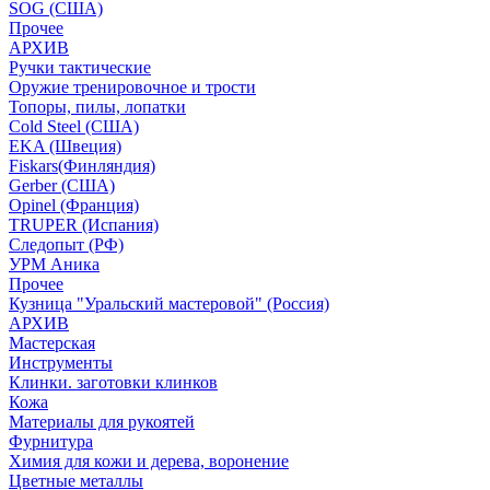
SOG (США)
Прочее
АРХИВ
Ручки тактические
Оружие тренировочное и трости
Топоры, пилы, лопатки
Cold Steel (США)
EKA (Швеция)
Fiskars(Финляндия)
Gerber (США)
Opinel (Франция)
TRUPER (Испания)
Следопыт (РФ)
УРМ Аника
Прочее
Кузница "Уральский мастеровой" (Россия)
АРХИВ
Мастерская
Инструменты
Клинки. заготовки клинков
Кожа
Материалы для рукоятей
Фурнитура
Химия для кожи и дерева, воронение
Цветные металлы