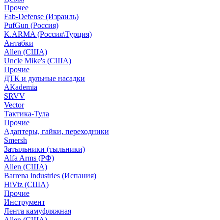
Прочее
Fab-Defense (Израиль)
PufGun (Россия)
K.ARMA (Россия\Турция)
Антабки
Allen (США)
Uncle Mike's (США)
Прочие
ДТК и дульные насадки
АКademia
SRVV
Vector
Тактика-Тула
Прочие
Адаптеры, гайки, переходники
Smersh
Затыльники (тыльники)
Alfa Arms (РФ)
Allen (США)
Barrena industries (Испания)
HiViz (США)
Прочие
Инструмент
Лента камуфляжная
Allen (США)