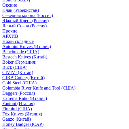
Окские
Пчак (Узбекистан)
Северная корона (Россия)
Южный Крест (Россия)
Ясный Сокол (Россия)
Прочие
АРХИВ
Ножи складные
Antonini Knives (Италия)
Benchmade (США)
Bestech Knives (Китай)
Boker (Германия)
Buck (США)
CIVIVI (Китай)
CJRB Cutlery (Китай)
Cold Steel (США)
Columbia River Knife and Tool (США)
Daggerr (Россия)
Extrema Ratio (Италия)
Fantoni (Италия)
Firebird (США)
Fox Knives (Италия)
Ganzo (Китай)
Honey Badger (ЮАР)