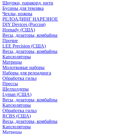
Шнурки, паракорд, нити
Бусины для темляка
Чехлы, ножны
РЕЛОАДИНГ НАРЕЗНОЕ
DIY Devices (Россия)
Hornady (США)
Весы, дозаторы, комбайны
Прочие
LEE Precision (США)
Весы, дозаторы, комбайны
Капсюляторы
Матрицы
Молотковые наборы
Наборы для релоадинга
Обработка гильз
Преcсы
Шелхолдеры
Lyman (США)
Весы, дозаторы, комбайны
Капсюляторы
Обработка гильз
RCBS (США)
Весы, дозаторы, комбайны
Капсюляторы
Матрицы