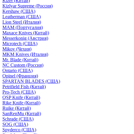
Kizer (Китай)
Kizlyar Supreme (Россия)
Kershaw (США)
Leatherman (США)
Lion Steel (Италия)
MAM (Португалия)
Maxace Knives (Китай)
Messerkonig (Австрия)
Microtech (США)
Mikov (Чехия)
MKM Knives (Италия)
Mr. Blade (Китай)
NC Custom (Россия)
Ontario (США)
Opinel (Франция)
SPARTAN BLADES (США)
Petrifield Fish (Китай)
Pro-Tech (США)
QSP Knife (Китай)
Rike Knife (Китай)
Ruike (Китай)
SanRenMu (Китай)
Schrade (США)
SOG (США)
Spyderco (США)