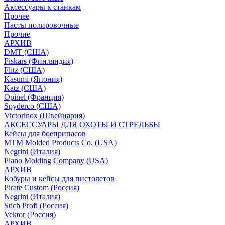
Аксессуары к станкам
Прочее
Пасты полировочные
Прочие
АРХИВ
DMT (США)
Fiskars (Финляндия)
Flitz (США)
Kasumi (Япония)
Katz (США)
Opinel (Франция)
Spyderco (США)
Victorinox (Швейцария)
АКСЕССУАРЫ ДЛЯ ОХОТЫ И СТРЕЛЬБЫ
Кейсы для боеприпасов
MTM Molded Products Co. (USA)
Negrini (Италия)
Plano Molding Company (USA)
АРХИВ
Кобуры и кейсы для пистолетов
Pirate Custom (Россия)
Negrini (Италия)
Stich Profi (Россия)
Vektor (Россия)
АРХИВ