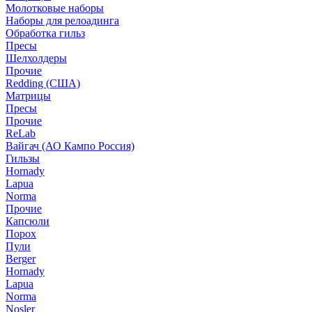
Молотковые наборы
Наборы для релоадинга
Обработка гильз
Пресы
Шелхолдеры
Прочие
Redding (США)
Матрицы
Пресы
Прочие
ReLab
Вайгач (АО Кампо Россия)
Гильзы
Hornady
Lapua
Norma
Прочие
Капсюли
Порох
Пули
Berger
Hornady
Lapua
Norma
Nosler