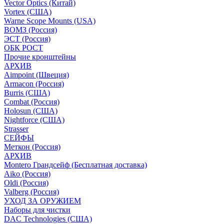
Vector Optics (Китай)
Vortex (США)
Warne Scope Mounts (USA)
ВОМЗ (Россия)
ЭСТ (Россия)
ОБК РОСТ
Прочие кронштейны
АРХИВ
Aimpoint (Швеция)
Armacon (Россия)
Burris (США)
Combat (Россия)
Holosun (США)
Nightforce (США)
Strasser
СЕЙФЫ
Меткон (Россия)
АРХИВ
Montero Грандсейф (Бесплатная доставка)
Aiko (Россия)
Oldi (Россия)
Valberg (Россия)
УХОД ЗА ОРУЖИЕМ
Наборы для чистки
DAC Technologies (США)