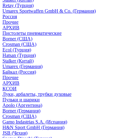
Retay (Турция)
Umarex Sportwaffen GmbH & Co. (Германия)
Россия
Прочие
АРХИВ
Пистолеты пневматические
Borner (США)
Crosman (США)
Ecol (Турция)
Hatsan (Турция)
Stalker (Китай)
Umarex (Германия)
Байкал (Россия)
Прочие
АРХИВ
КСОИ
Луки, арбалеты, трубки духовые
Пульки и шарики
Apolo (Аргентина)
Borner (Германия)
Crosman (США)
Gamo Indastrias S.A. (Испания)
H&N Sport GmbH (Германия)
JSB (Чехия)