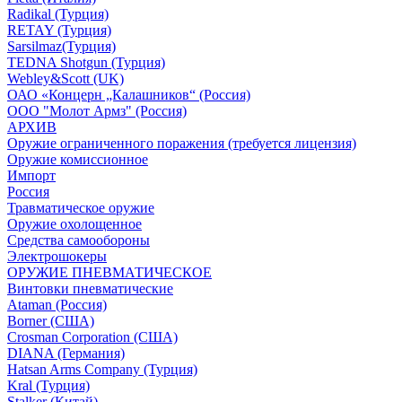
Radikal (Турция)
RETAY (Турция)
Sarsilmaz(Турция)
TEDNA Shotgun (Турция)
Webley&Scott (UK)
ОАО «Концерн „Калашников“ (Россия)
ООО "Молот Армз" (Россия)
АРХИВ
Оружие ограниченного поражения (требуется лицензия)
Оружие комиссионное
Импорт
Россия
Травматическое оружие
Оружие охолощенное
Средства самообороны
Электрошокеры
ОРУЖИЕ ПНЕВМАТИЧЕСКОЕ
Винтовки пневматические
Ataman (Россия)
Borner (США)
Crosman Corporation (США)
DIANA (Германия)
Hatsan Arms Company (Турция)
Kral (Турция)
Stalker (Китай)