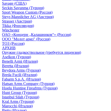
Savage (США)
Seckin Savunma (Турция)
Sport Weapon Custom (Россия)
Steyr-Mannlicher AG (Австрия)
Strasser (Австрия)
Tikka (Финляндия)
Winchester
ОАО «Концерн „Калашников“» (Россия)
ООО "Молот армз" (Россия)
ТОЗ (Россия)
АРХИВ
Оружие гладкоствольное (требуется лицензия)
Aselkon (Турция)
Benelli Armi (Италия)
Beretta (Италия)
Beydora Arms (Турция)
Breda Fucili (Италия)
Fabarm S.p.A. (Италия)
Hatsan Arms Company (Турция)
Huglu Hunting Fireafrms (Турция)
Hunt Group (Турция)
Istanbul Silah (Турция)
Kral Arms (Турция)
Marocchi (Италия)
Pietta (Италия)