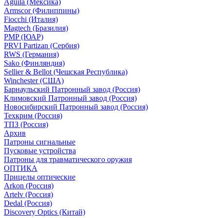
Aguila (Мексика)
Armscor (Филиппины)
Fiocchi (Италия)
Magtech (Бразилия)
PMP (ЮАР)
PRVI Partizan (Сербия)
RWS (Германия)
Sako (Финляндия)
Sellier & Bellot (Чешская Республика)
Winchester (США)
Барнаульский Патронный завод (Россия)
Климовский Патронный завод (Россия)
Новосибирский Патронный завод (Россия)
Техкрим (Россия)
ТПЗ (Россия)
Архив
Патроны сигнальные
Пусковые устройства
Патроны для травматического оружия
ОПТИКА
Прицелы оптические
Arkon (Россия)
Artelv (Россия)
Dedal (Россия)
Discovery Optics (Китай)