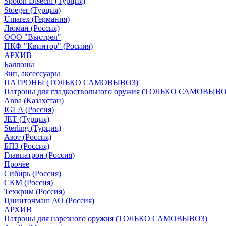
Spoton Disechi (Турция)
Stoeger (Турция)
Umarex (Германия)
Люман (Россия)
ООО "Выстрел"
ПКФ "Квинтор" (Росиия)
АРХИВ
Баллоны
Зип, аксессуары
ПАТРОНЫ (ТОЛЬКО САМОВЫВОЗ)
Патроны для гладкоствольного оружия (ТОЛЬКО САМОВЫВО
Anna (Казахстан)
IGLA (Россия)
JET (Турция)
Sterling (Турция)
Азот (Россия)
БПЗ (Россия)
Главпатрон (Россия)
Прочее
Сибирь (Россия)
СКМ (Россия)
Техкрим (Россия)
Цнииточмаш АО (Россия)
АРХИВ
Патроны для нарезного оружия (ТОЛЬКО САМОВЫВОЗ)