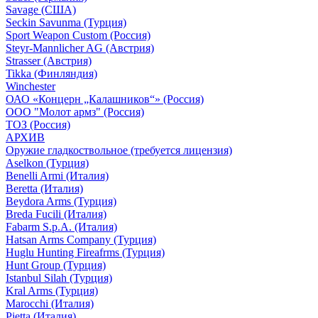
Savage (США)
Seckin Savunma (Турция)
Sport Weapon Custom (Россия)
Steyr-Mannlicher AG (Австрия)
Strasser (Австрия)
Tikka (Финляндия)
Winchester
ОАО «Концерн „Калашников“» (Россия)
ООО "Молот армз" (Россия)
ТОЗ (Россия)
АРХИВ
Оружие гладкоствольное (требуется лицензия)
Aselkon (Турция)
Benelli Armi (Италия)
Beretta (Италия)
Beydora Arms (Турция)
Breda Fucili (Италия)
Fabarm S.p.A. (Италия)
Hatsan Arms Company (Турция)
Huglu Hunting Fireafrms (Турция)
Hunt Group (Турция)
Istanbul Silah (Турция)
Kral Arms (Турция)
Marocchi (Италия)
Pietta (Италия)