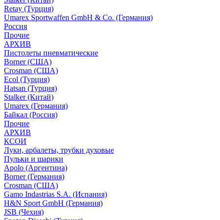
Retay (Турция)
Umarex Sportwaffen GmbH & Co. (Германия)
Россия
Прочие
АРХИВ
Пистолеты пневматические
Borner (США)
Crosman (США)
Ecol (Турция)
Hatsan (Турция)
Stalker (Китай)
Umarex (Германия)
Байкал (Россия)
Прочие
АРХИВ
КСОИ
Луки, арбалеты, трубки духовые
Пульки и шарики
Apolo (Аргентина)
Borner (Германия)
Crosman (США)
Gamo Indastrias S.A. (Испания)
H&N Sport GmbH (Германия)
JSB (Чехия)