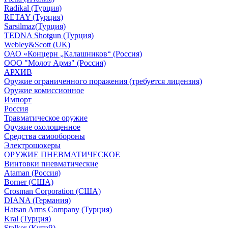
Radikal (Турция)
RETAY (Турция)
Sarsilmaz(Турция)
TEDNA Shotgun (Турция)
Webley&Scott (UK)
ОАО «Концерн „Калашников“ (Россия)
ООО "Молот Армз" (Россия)
АРХИВ
Оружие ограниченного поражения (требуется лицензия)
Оружие комиссионное
Импорт
Россия
Травматическое оружие
Оружие охолощенное
Средства самообороны
Электрошокеры
ОРУЖИЕ ПНЕВМАТИЧЕСКОЕ
Винтовки пневматические
Ataman (Россия)
Borner (США)
Crosman Corporation (США)
DIANA (Германия)
Hatsan Arms Company (Турция)
Kral (Турция)
Stalker (Китай)