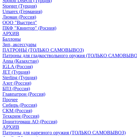
Spoton Disechi (Турция)
Stoeger (Турция)
Umarex (Германия)
Люман (Россия)
ООО "Выстрел"
ПКФ "Квинтор" (Росиия)
АРХИВ
Баллоны
Зип, аксессуары
ПАТРОНЫ (ТОЛЬКО САМОВЫВОЗ)
Патроны для гладкоствольного оружия (ТОЛЬКО САМОВЫВО
Anna (Казахстан)
IGLA (Россия)
JET (Турция)
Sterling (Турция)
Азот (Россия)
БПЗ (Россия)
Главпатрон (Россия)
Прочее
Сибирь (Россия)
СКМ (Россия)
Техкрим (Россия)
Цнииточмаш АО (Россия)
АРХИВ
Патроны для нарезного оружия (ТОЛЬКО САМОВЫВОЗ)