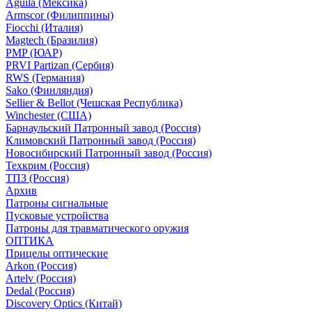
Aguila (Мексика)
Armscor (Филиппины)
Fiocchi (Италия)
Magtech (Бразилия)
PMP (ЮАР)
PRVI Partizan (Сербия)
RWS (Германия)
Sako (Финляндия)
Sellier & Bellot (Чешская Республика)
Winchester (США)
Барнаульский Патронный завод (Россия)
Климовский Патронный завод (Россия)
Новосибирский Патронный завод (Россия)
Техкрим (Россия)
ТПЗ (Россия)
Архив
Патроны сигнальные
Пусковые устройства
Патроны для травматического оружия
ОПТИКА
Прицелы оптические
Arkon (Россия)
Artelv (Россия)
Dedal (Россия)
Discovery Optics (Китай)