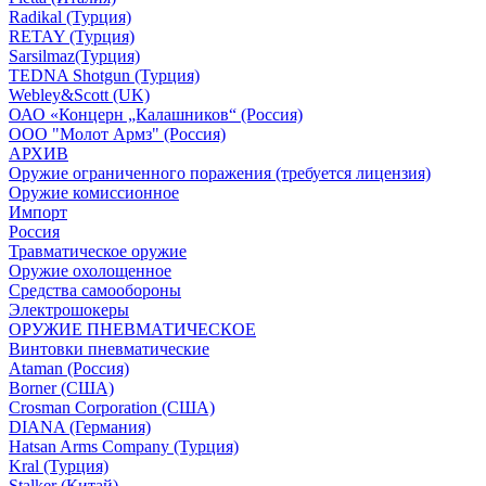
Radikal (Турция)
RETAY (Турция)
Sarsilmaz(Турция)
TEDNA Shotgun (Турция)
Webley&Scott (UK)
ОАО «Концерн „Калашников“ (Россия)
ООО "Молот Армз" (Россия)
АРХИВ
Оружие ограниченного поражения (требуется лицензия)
Оружие комиссионное
Импорт
Россия
Травматическое оружие
Оружие охолощенное
Средства самообороны
Электрошокеры
ОРУЖИЕ ПНЕВМАТИЧЕСКОЕ
Винтовки пневматические
Ataman (Россия)
Borner (США)
Crosman Corporation (США)
DIANA (Германия)
Hatsan Arms Company (Турция)
Kral (Турция)
Stalker (Китай)