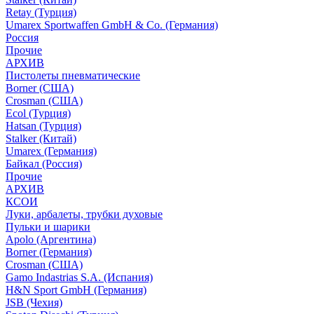
Retay (Турция)
Umarex Sportwaffen GmbH & Co. (Германия)
Россия
Прочие
АРХИВ
Пистолеты пневматические
Borner (США)
Crosman (США)
Ecol (Турция)
Hatsan (Турция)
Stalker (Китай)
Umarex (Германия)
Байкал (Россия)
Прочие
АРХИВ
КСОИ
Луки, арбалеты, трубки духовые
Пульки и шарики
Apolo (Аргентина)
Borner (Германия)
Crosman (США)
Gamo Indastrias S.A. (Испания)
H&N Sport GmbH (Германия)
JSB (Чехия)