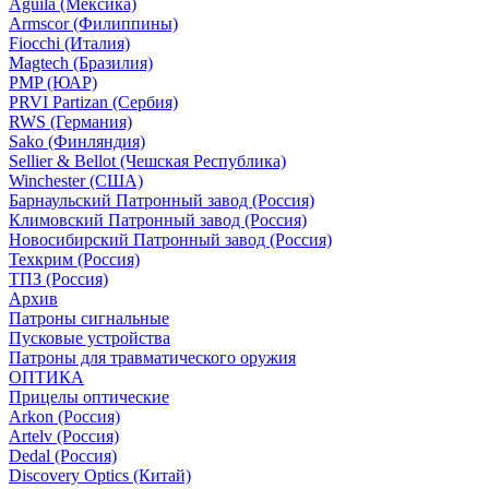
Aguila (Мексика)
Armscor (Филиппины)
Fiocchi (Италия)
Magtech (Бразилия)
PMP (ЮАР)
PRVI Partizan (Сербия)
RWS (Германия)
Sako (Финляндия)
Sellier & Bellot (Чешская Республика)
Winchester (США)
Барнаульский Патронный завод (Россия)
Климовский Патронный завод (Россия)
Новосибирский Патронный завод (Россия)
Техкрим (Россия)
ТПЗ (Россия)
Архив
Патроны сигнальные
Пусковые устройства
Патроны для травматического оружия
ОПТИКА
Прицелы оптические
Arkon (Россия)
Artelv (Россия)
Dedal (Россия)
Discovery Optics (Китай)