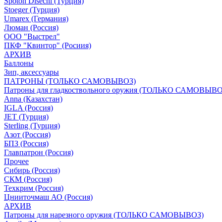
Spoton Disechi (Турция)
Stoeger (Турция)
Umarex (Германия)
Люман (Россия)
ООО "Выстрел"
ПКФ "Квинтор" (Росиия)
АРХИВ
Баллоны
Зип, аксессуары
ПАТРОНЫ (ТОЛЬКО САМОВЫВОЗ)
Патроны для гладкоствольного оружия (ТОЛЬКО САМОВЫВО
Anna (Казахстан)
IGLA (Россия)
JET (Турция)
Sterling (Турция)
Азот (Россия)
БПЗ (Россия)
Главпатрон (Россия)
Прочее
Сибирь (Россия)
СКМ (Россия)
Техкрим (Россия)
Цнииточмаш АО (Россия)
АРХИВ
Патроны для нарезного оружия (ТОЛЬКО САМОВЫВОЗ)