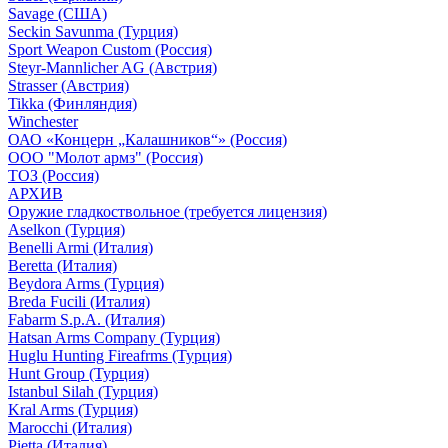
Savage (США)
Seckin Savunma (Турция)
Sport Weapon Custom (Россия)
Steyr-Mannlicher AG (Австрия)
Strasser (Австрия)
Tikka (Финляндия)
Winchester
ОАО «Концерн „Калашников“» (Россия)
ООО "Молот армз" (Россия)
ТОЗ (Россия)
АРХИВ
Оружие гладкоствольное (требуется лицензия)
Aselkon (Турция)
Benelli Armi (Италия)
Beretta (Италия)
Beydora Arms (Турция)
Breda Fucili (Италия)
Fabarm S.p.A. (Италия)
Hatsan Arms Company (Турция)
Huglu Hunting Fireafrms (Турция)
Hunt Group (Турция)
Istanbul Silah (Турция)
Kral Arms (Турция)
Marocchi (Италия)
Pietta (Италия)