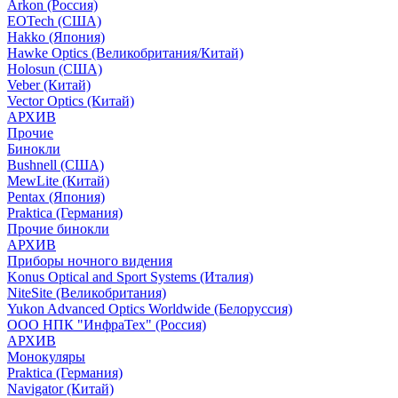
Arkon (Россия)
EOTech (США)
Hakko (Япония)
Hawke Optics (Великобритания/Китай)
Holosun (США)
Veber (Китай)
Vector Optics (Китай)
АРХИВ
Прочие
Бинокли
Bushnell (США)
MewLite (Китай)
Pentax (Япония)
Praktica (Германия)
Прочие бинокли
АРХИВ
Приборы ночного видения
Konus Optical and Sport Systems (Италия)
NiteSite (Великобритания)
Yukon Advanced Optics Worldwide (Белоруссия)
ООО НПК "ИнфраТех" (Россия)
АРХИВ
Монокуляры
Praktica (Германия)
Navigator (Китай)