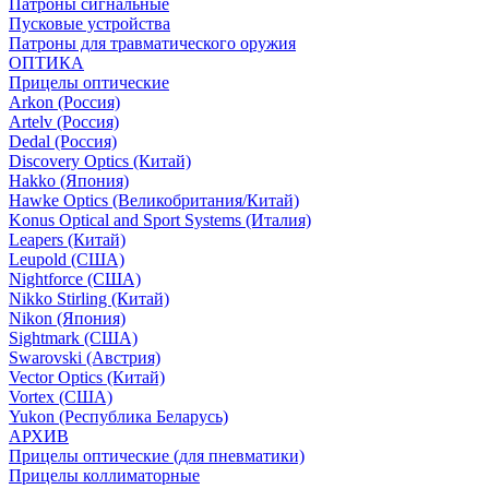
Патроны сигнальные
Пусковые устройства
Патроны для травматического оружия
ОПТИКА
Прицелы оптические
Arkon (Россия)
Artelv (Россия)
Dedal (Россия)
Discovery Optics (Китай)
Hakko (Япония)
Hawke Optics (Великобритания/Китай)
Konus Optical and Sport Systems (Италия)
Leapers (Китай)
Leupold (США)
Nightforce (США)
Nikko Stirling (Китай)
Nikon (Япония)
Sightmark (США)
Swarovski (Австрия)
Vector Optics (Китай)
Vortex (США)
Yukon (Республика Беларусь)
АРХИВ
Прицелы оптические (для пневматики)
Прицелы коллиматорные