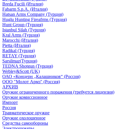
Breda Fucili (Италия)
Fabarm S.p.A. (Италия)
Hatsan Arms Company (Турция)
Huglu Hunting Fireafrms (Турция)
Hunt Group (Турция)
Istanbul Silah (Турция)
Kral Arms (Турция)
Marocchi (Италия)
Pietta (Италия)
Radikal (Турция)
RETAY (Турция)
Sarsilmaz(Турция)
TEDNA Shotgun (Турция)
Webley&Scott (UK)
ОАО «Концерн „Калашников“ (Россия)
ООО "Молот Армз" (Россия)
АРХИВ
Оружие ограниченного поражения (требуется лицензия)
Оружие комиссионное
Импорт
Россия
Травматическое оружие
Оружие охолощенное
Средства самообороны
Электрошокеры