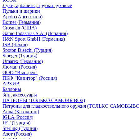
Луки, арбалеты, трубки духовые
Пульки и шарики
Apolo (Аргентина)
Borner (Германия)
Crosman (США)
Gamo Indastrias S.A. (Испания)
H&N Sport GmbH (Германия)
JSB (Чехия)
Spoton Disechi (Турция)
Stoeger (Турция)
Umarex (Германия)
Люман (Россия)
ООО "Выстрел"
ПКФ "Квинтор" (Росиия)
АРХИВ
Баллоны
Зип, аксессуары
ПАТРОНЫ (ТОЛЬКО САМОВЫВОЗ)
Патроны для гладкоствольного оружия (ТОЛЬКО САМОВЫВО
Anna (Казахстан)
IGLA (Россия)
JET (Турция)
Sterling (Турция)
Азот (Россия)