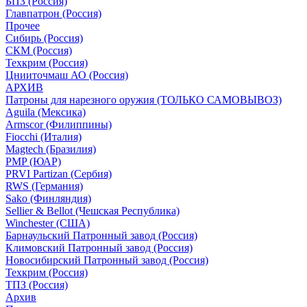
БПЗ (Россия)
Главпатрон (Россия)
Прочее
Сибирь (Россия)
СКМ (Россия)
Техкрим (Россия)
Цнииточмаш АО (Россия)
АРХИВ
Патроны для нарезного оружия (ТОЛЬКО САМОВЫВОЗ)
Aguila (Мексика)
Armscor (Филиппины)
Fiocchi (Италия)
Magtech (Бразилия)
PMP (ЮАР)
PRVI Partizan (Сербия)
RWS (Германия)
Sako (Финляндия)
Sellier & Bellot (Чешская Республика)
Winchester (США)
Барнаульский Патронный завод (Россия)
Климовский Патронный завод (Россия)
Новосибирский Патронный завод (Россия)
Техкрим (Россия)
ТПЗ (Россия)
Архив