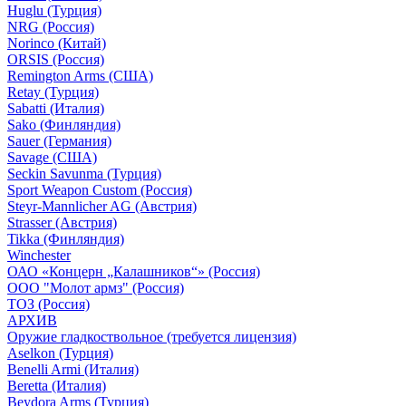
Huglu (Турция)
NRG (Россия)
Norinco (Китай)
ORSIS (Россия)
Remington Arms (США)
Retay (Турция)
Sabatti (Италия)
Sako (Финляндия)
Sauer (Германия)
Savage (США)
Seckin Savunma (Турция)
Sport Weapon Custom (Россия)
Steyr-Mannlicher AG (Австрия)
Strasser (Австрия)
Tikka (Финляндия)
Winchester
ОАО «Концерн „Калашников“» (Россия)
ООО "Молот армз" (Россия)
ТОЗ (Россия)
АРХИВ
Оружие гладкоствольное (требуется лицензия)
Aselkon (Турция)
Benelli Armi (Италия)
Beretta (Италия)
Beydora Arms (Турция)