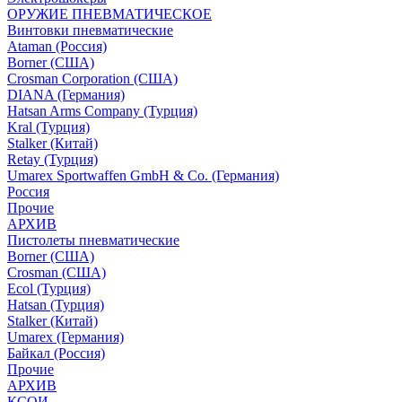
ОРУЖИЕ ПНЕВМАТИЧЕСКОЕ
Винтовки пневматические
Ataman (Россия)
Borner (США)
Crosman Corporation (США)
DIANA (Германия)
Hatsan Arms Company (Турция)
Kral (Турция)
Stalker (Китай)
Retay (Турция)
Umarex Sportwaffen GmbH & Co. (Германия)
Россия
Прочие
АРХИВ
Пистолеты пневматические
Borner (США)
Crosman (США)
Ecol (Турция)
Hatsan (Турция)
Stalker (Китай)
Umarex (Германия)
Байкал (Россия)
Прочие
АРХИВ
КСОИ