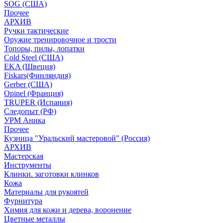
SOG (США)
Прочее
АРХИВ
Ручки тактические
Оружие тренировочное и трости
Топоры, пилы, лопатки
Cold Steel (США)
EKA (Швеция)
Fiskars(Финляндия)
Gerber (США)
Opinel (Франция)
TRUPER (Испания)
Следопыт (РФ)
УРМ Аника
Прочее
Кузница "Уральский мастеровой" (Россия)
АРХИВ
Мастерская
Инструменты
Клинки. заготовки клинков
Кожа
Материалы для рукоятей
Фурнитура
Химия для кожи и дерева, воронение
Цветные металлы