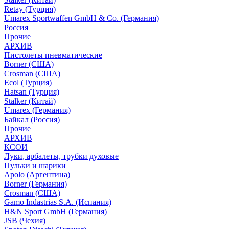
Retay (Турция)
Umarex Sportwaffen GmbH & Co. (Германия)
Россия
Прочие
АРХИВ
Пистолеты пневматические
Borner (США)
Crosman (США)
Ecol (Турция)
Hatsan (Турция)
Stalker (Китай)
Umarex (Германия)
Байкал (Россия)
Прочие
АРХИВ
КСОИ
Луки, арбалеты, трубки духовые
Пульки и шарики
Apolo (Аргентина)
Borner (Германия)
Crosman (США)
Gamo Indastrias S.A. (Испания)
H&N Sport GmbH (Германия)
JSB (Чехия)