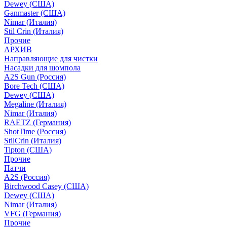
Dewey (США)
Ganmaster (США)
Nimar (Италия)
Stil Crin (Италия)
Прочие
АРХИВ
Направляющие для чистки
Насадки для шомпола
A2S Gun (Россия)
Bore Tech (США)
Dewey (США)
Megaline (Италия)
Nimar (Италия)
RAETZ (Германия)
ShotTime (Россия)
StilCrin (Италия)
Tipton (США)
Прочие
Патчи
A2S (Россия)
Birchwood Casey (США)
Dewey (США)
Nimar (Италия)
VFG (Германия)
Прочие