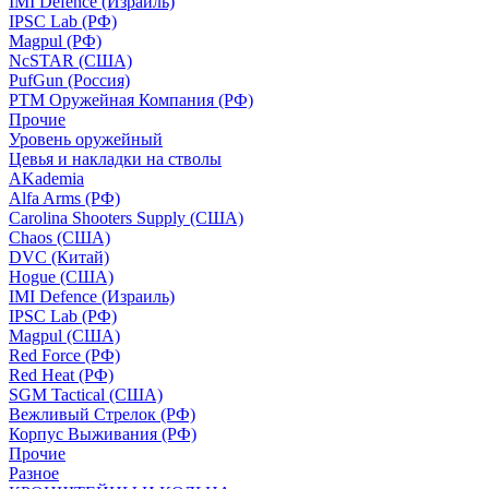
IMI Defence (Израиль)
IPSC Lab (РФ)
Magpul (РФ)
NcSTAR (США)
PufGun (Россия)
РТМ Оружейная Компания (РФ)
Прочие
Уровень оружейный
Цевья и накладки на стволы
AKademia
Alfa Arms (РФ)
Carolina Shooters Supply (США)
Chaos (США)
DVC (Китай)
Hogue (США)
IMI Defence (Израиль)
IPSC Lab (РФ)
Magpul (США)
Red Force (РФ)
Red Heat (РФ)
SGM Tactical (США)
Вежливый Стрелок (РФ)
Корпус Выживания (РФ)
Прочие
Разное