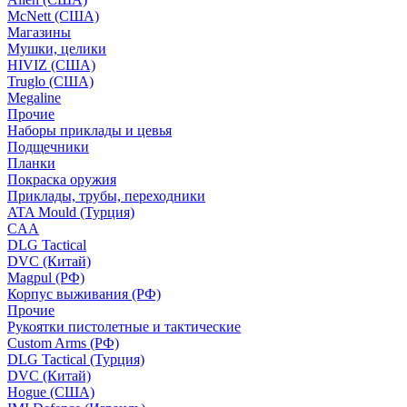
McNett (США)
Магазины
Мушки, целики
HIVIZ (США)
Truglo (США)
Megaline
Прочие
Наборы приклады и цевья
Подщечники
Планки
Покраска оружия
Приклады, трубы, переходники
ATA Mould (Турция)
CAA
DLG Tactical
DVC (Китай)
Magpul (РФ)
Корпус выживания (РФ)
Прочие
Рукоятки пистолетные и тактические
Custom Arms (РФ)
DLG Tactical (Турция)
DVC (Китай)
Hogue (США)