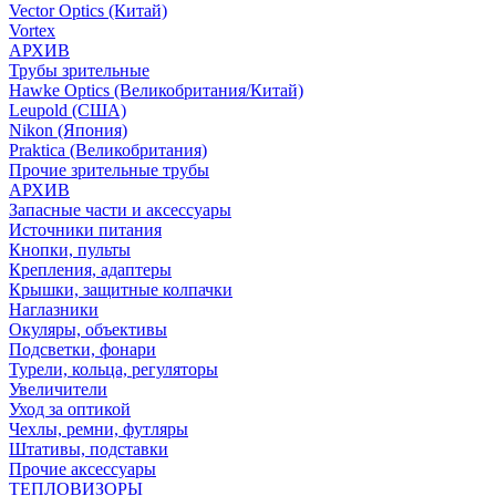
Vector Optics (Китай)
Vortex
АРХИВ
Трубы зрительные
Hawke Optics (Великобритания/Китай)
Leupold (США)
Nikon (Япония)
Praktica (Великобритания)
Прочие зрительные трубы
АРХИВ
Запасные части и аксессуары
Источники питания
Кнопки, пульты
Крепления, адаптеры
Крышки, защитные колпачки
Наглазники
Окуляры, объективы
Подсветки, фонари
Турели, кольца, регуляторы
Увеличители
Уход за оптикой
Чехлы, ремни, футляры
Штативы, подставки
Прочие аксессуары
ТЕПЛОВИЗОРЫ