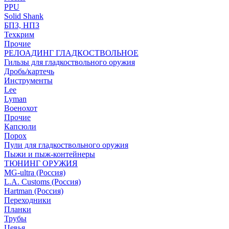
PPU
Solid Shank
БПЗ, НПЗ
Техкрим
Прочие
РЕЛОАДИНГ ГЛАДКОСТВОЛЬНОЕ
Гильзы для гладкоствольного оружия
Дробь/картечь
Инструменты
Lee
Lyman
Военохот
Прочие
Капсюли
Порох
Пули для гладкоствольного оружия
Пыжи и пыж-контейнеры
ТЮНИНГ ОРУЖИЯ
MG-ultra (Россия)
L.A. Customs (Россия)
Hartman (Россия)
Переходники
Планки
Трубы
Цевья