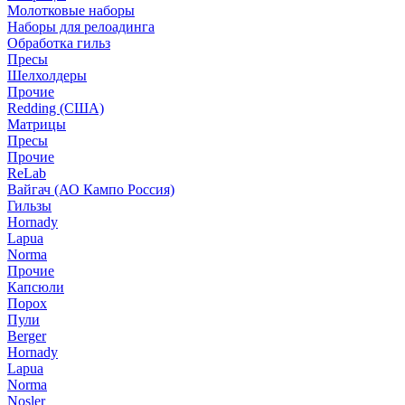
Молотковые наборы
Наборы для релоадинга
Обработка гильз
Пресы
Шелхолдеры
Прочие
Redding (США)
Матрицы
Пресы
Прочие
ReLab
Вайгач (АО Кампо Россия)
Гильзы
Hornady
Lapua
Norma
Прочие
Капсюли
Порох
Пули
Berger
Hornady
Lapua
Norma
Nosler