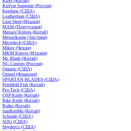
Kizer (Китай)
Kizlyar Supreme (Россия)
Kershaw (США)
Leatherman (США)
Lion Steel (Италия)
MAM (Португалия)
Maxace Knives (Китай)
Messerkonig (Австрия)
Microtech (США)
Mikov (Чехия)
MKM Knives (Италия)
Mr. Blade (Китай)
NC Custom (Россия)
Ontario (США)
Opinel (Франция)
SPARTAN BLADES (США)
Petrifield Fish (Китай)
Pro-Tech (США)
QSP Knife (Китай)
Rike Knife (Китай)
Ruike (Китай)
SanRenMu (Китай)
Schrade (США)
SOG (США)
Spyderco (США)