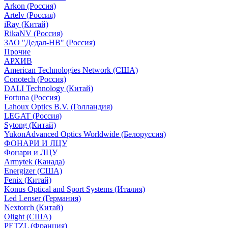
Arkon (Россия)
Artelv (Россия)
iRay (Китай)
RikaNV (Россия)
ЗАО "Дедал-НВ" (Россия)
Прочие
АРХИВ
American Technologies Network (США)
Conotech (Россия)
DALI Technology (Китай)
Fortuna (Россия)
Lahoux Optics B.V. (Голландия)
LEGAT (Россия)
Sytong (Китай)
YukonAdvanced Optics Worldwide (Белоруссия)
ФОНАРИ И ЛЦУ
Фонари и ЛЦУ
Armytek (Канада)
Energizer (США)
Fenix (Китай)
Konus Optical and Sport Systems (Италия)
Led Lenser (Германия)
Nextorch (Китай)
Olight (США)
PETZL (Франция)