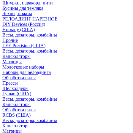
Шнурки, паракорд, нити
Бусины для темляка
Чехлы, ножны
РЕЛОАДИНГ НАРЕЗНОЕ
DIY Devices (Россия)
Hornady (США)
Весы, дозаторы, комбайны
Прочие
LEE Precision (США)
Весы, дозаторы, комбайны
Капсюляторы
Матрицы
Молотковые наборы
Наборы для релоадинга
Обработка гильз
Преcсы
Шелхолдеры
Lyman (США)
Весы, дозаторы, комбайны
Капсюляторы
Обработка гильз
RCBS (США)
Весы, дозаторы, комбайны
Капсюляторы
Матрицы