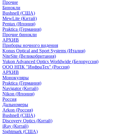
Прочие
Бинокли
Bushnell (США)
MewLite (Китай)
Pentax (Япония)
Praktica (Германия)
Прочие бинокли
АРХИВ
Приборы ночного видения
Konus Optical and Sport Systems (Италия)
NiteSite (Великобритания)
Yukon Advanced Optics Worldwide (Белоруссия)
ООО НПК "ИнфраТех" (Россия)
АРХИВ
Монокуляры
Praktica (Германия)
Navigator (Китай)
Nikon (Япония)
Россия
Дальномеры
Arkon (Россия)
Bushnell (США)
Discovery Optics (Китай)
iRay (Китай)
Sightmark (США)