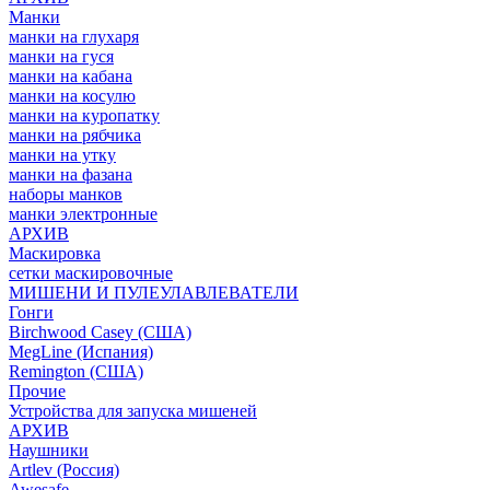
Манки
манки на глухаря
манки на гуся
манки на кабана
манки на косулю
манки на куропатку
манки на рябчика
манки на утку
манки на фазана
наборы манков
манки электронные
АРХИВ
Маскировка
сетки маскировочные
МИШЕНИ И ПУЛЕУЛАВЛЕВАТЕЛИ
Гонги
Birchwood Casey (США)
MegLine (Испания)
Remington (США)
Прочие
Устройства для запуска мишеней
АРХИВ
Наушники
Artlev (Россия)
Awesafe