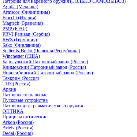
Патроны для нарезного оружия (ТОЛЬКО САМОВЫВОЗ)
Aguila (Мексика)
Armscor (Филиппины)
Fiocchi (Италия)
Magtech (Бразилия)
PMP (ЮАР)
PRVI Partizan (Сербия)
RWS (Германия)
Sako (Финляндия)
Sellier & Bellot (Чешская Республика)
Winchester (США)
Барнаульский Патронный завод (Россия)
Климовский Патронный завод (Россия)
Новосибирский Патронный завод (Россия)
Техкрим (Россия)
ТПЗ (Россия)
Архив
Патроны сигнальные
Пусковые устройства
Патроны для травматического оружия
ОПТИКА
Прицелы оптические
Arkon (Россия)
Artelv (Россия)
Dedal (Россия)