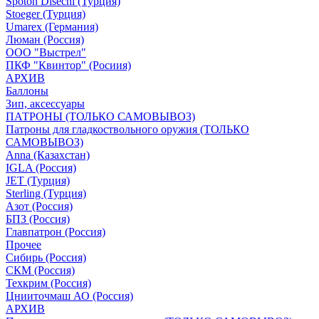
Spoton Disechi (Турция)
Stoeger (Турция)
Umarex (Германия)
Люман (Россия)
ООО "Выстрел"
ПКФ "Квинтор" (Росиия)
АРХИВ
Баллоны
Зип, аксессуары
ПАТРОНЫ (ТОЛЬКО САМОВЫВОЗ)
Патроны для гладкоствольного оружия (ТОЛЬКО
САМОВЫВОЗ)
Anna (Казахстан)
IGLA (Россия)
JET (Турция)
Sterling (Турция)
Азот (Россия)
БПЗ (Россия)
Главпатрон (Россия)
Прочее
Сибирь (Россия)
СКМ (Россия)
Техкрим (Россия)
Цнииточмаш АО (Россия)
АРХИВ