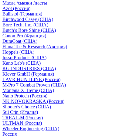
Масла /смазки /пасты
Azot (Россия)
Ballistol (Германия)
Birchwood Casey (США)
Bore Tech, Inc. (США)
Butch’s Bore Shine (СШA)
Canon Pro (Франция)
DuraCoat (США)
Fluna Tec & Research (Австрия)
Hoppe's (США)
Iosso Products (США)
Kano Lab's (США)
KG INDUSTRIES (США)
Klever GmbH (Германия)
LAVR HUNTLINE (Россия)
M-Pro 7 Combat Proven (СШA)
Montana X-Treme (США)
Nano Protech (Россия)
NK NOVOKRASKA (Россия)
Shooter's Choice (СШA)
Stil Crin (Италия)
TREAL-M (Россия)
ULTMAN (Россия)
Wheeler Engineering (СШA)
Россия