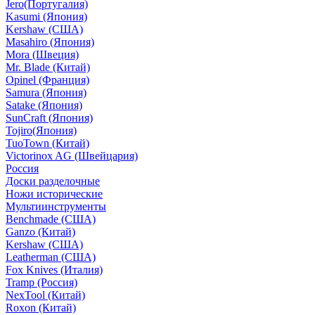
Jero(Португалия)
Kasumi (Япония)
Kershaw (США)
Masahiro (Япония)
Mora (Швеция)
Mr. Blade (Китай)
Opinel (Франция)
Samura (Япония)
Satake (Япония)
SunCraft (Япония)
Tojiro(Япония)
TuoTown (Китай)
Victorinox AG (Швейцария)
Россия
Доски разделочные
Ножи исторические
Мультиинструменты
Benchmade (США)
Ganzo (Китай)
Kershaw (США)
Leatherman (США)
Fox Knives (Италия)
Tramp (Россия)
NexTool (Китай)
Roxon (Китай)