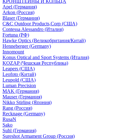
КРОНШТЕЙНЫ И КОЛЬЦА
Apel (Германия)
Arkon (Россия)
Blaser (Германия)
C&C Outdoor Products,Corp (США)
Contessa Alessandro (Италия)
Fortuna (РФ)
Hawke Optics (Великобритания/Китай)
Henneberger (Germany)
Innomount
Konus Optical and Sport Systems (Италия)
KOZAP (Чешская Республика)
Leapers (США)
Leofoto (Китай)
Leupold (США)
Luman Precision
MAK (Германия)
Mauser (Германия)
Nikko Stirling (Япония)
Rang (Россия)
Recknage (Germany)
RusaN
Sako
Suhl (Германия)
Sureshot Armament Group (Россия)