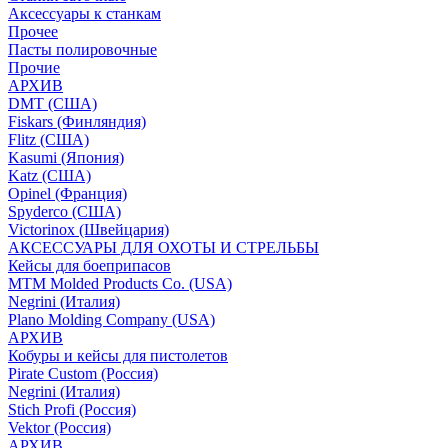
Аксессуары к станкам
Прочее
Пасты полировочные
Прочие
АРХИВ
DMT (США)
Fiskars (Финляндия)
Flitz (США)
Kasumi (Япония)
Katz (США)
Opinel (Франция)
Spyderco (США)
Victorinox (Швейцария)
АКСЕССУАРЫ ДЛЯ ОХОТЫ И СТРЕЛЬБЫ
Кейсы для боеприпасов
MTM Molded Products Co. (USA)
Negrini (Италия)
Plano Molding Company (USA)
АРХИВ
Кобуры и кейсы для пистолетов
Pirate Custom (Россия)
Negrini (Италия)
Stich Profi (Россия)
Vektor (Россия)
АРХИВ