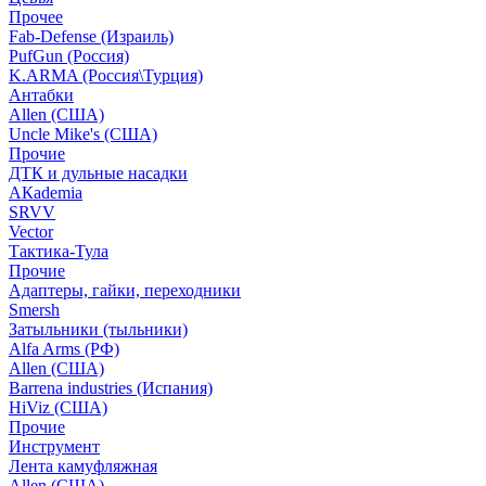
Прочее
Fab-Defense (Израиль)
PufGun (Россия)
K.ARMA (Россия\Турция)
Антабки
Allen (США)
Uncle Mike's (США)
Прочие
ДТК и дульные насадки
АКademia
SRVV
Vector
Тактика-Тула
Прочие
Адаптеры, гайки, переходники
Smersh
Затыльники (тыльники)
Alfa Arms (РФ)
Allen (США)
Barrena industries (Испания)
HiViz (США)
Прочие
Инструмент
Лента камуфляжная
Allen (США)