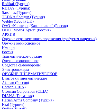
Radikal (Турция)
RETAY (Турция)
Sarsilmaz(Турция)
TEDNA Shotgun (Турция)
Webley&Scott (UK)
ОАО «Концерн „Калашников“ (Россия)
ООО "Молот Армз" (Россия)
АРХИВ
Оружие ограниченного поражения (требуется лицензия)
Оружие комиссионное
Импорт
Россия
Травматическое оружие
Оружие охолощенное
Средства самообороны
Электрошокеры
ОРУЖИЕ ПНЕВМАТИЧЕСКОЕ
Винтовки пневматические
Ataman (Россия)
Borner (США)
Crosman Corporation (США)
DIANA (Германия)
Hatsan Arms Company (Турция)
Kral (Турция)
Stalker (Китай)