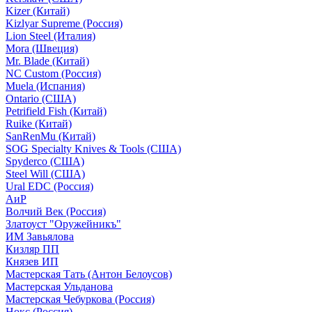
Kizer (Китай)
Kizlyar Supreme (Россия)
Lion Steel (Италия)
Mora (Швеция)
Mr. Blade (Китай)
NC Custom (Россия)
Muela (Испания)
Ontario (США)
Petrifield Fish (Китай)
Ruike (Китай)
SanRenMu (Китай)
SOG Specialty Knives & Tools (США)
Spyderco (США)
Steel Will (США)
Ural EDC (Россия)
АиР
Волчий Век (Россия)
Златоуст "Оружейникъ"
ИМ Завьялова
Кизляр ПП
Князев ИП
Мастерская Тать (Антон Белоусов)
Мастерская Ульданова
Мастерская Чебуркова (Россия)
Нокс (Россия)