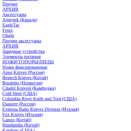
Прочие
АРХИВ
Аксессуары
Armytek (Канада)
EagleTac
Fenix
Olight
Прочие аксессуары
АРХИВ
Зарядные устройства
Элементы питания
НОЖИ\ТОПОРЫ\ПИЛЫ
Ножи фиксированные
Apus Knives (Россия)
Bestech Knives (Китай)
Brusletto (Норвегия)
Citadel Knivesl (Камбоджа)
Cold Steel (США)
Columbia River Knife and Tool (США)
Daggerr (Россия)
Extrema Ratio Knives Division (Италия)
Fox Knives (Италия)
Ganzo (Китай)
Huntlandia (Китай)
Kershaw (США)