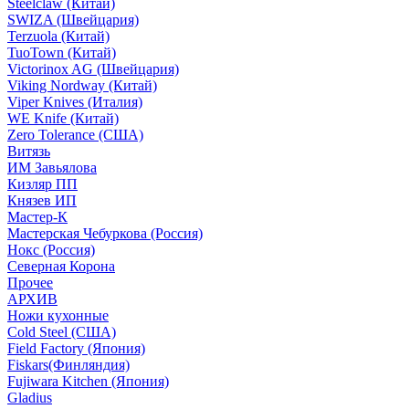
Steelclaw (Китай)
SWIZA (Швейцария)
Terzuola (Китай)
TuoTown (Китай)
Victorinox AG (Швейцария)
Viking Nordway (Китай)
Viper Knives (Италия)
WE Knife (Китай)
Zero Tolerance (США)
Витязь
ИМ Завьялова
Кизляр ПП
Князев ИП
Мастер-К
Мастерская Чебуркова (Россия)
Нокс (Россия)
Северная Корона
Прочее
АРХИВ
Ножи кухонные
Cold Steel (США)
Field Factory (Япония)
Fiskars(Финляндия)
Fujiwara Kitchen (Япония)
Gladius