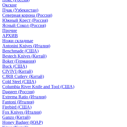
Окские
Пчак (Узбекистан)
Северная корона (Россия)
Южный Крест (Россия)
Ясный Сокол (Россия)
Прочие
АРХИВ
Ножи складные
Antonini Knives (Италия)
Benchmade (США)
Bestech Knives (Китай)
Boker (Германия)
Buck (США)
CIVIVI (Китай)
CJRB Cutlery (Китай)
Cold Steel (США)
Columbia River Knife and Tool (США)
Daggerr (Россия)
Extrema Ratio (Италия)
Fantoni (Италия)
Firebird (США)
Fox Knives (Италия)
Ganzo (Китай)
Honey Badger (ЮАР)