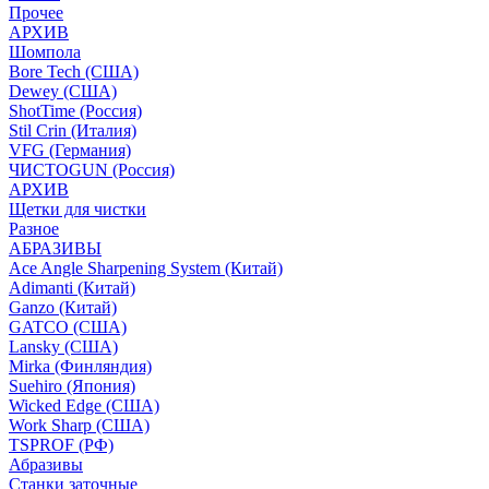
Прочее
АРХИВ
Шомпола
Bore Tech (США)
Dewey (США)
ShotTime (Россия)
Stil Crin (Италия)
VFG (Германия)
ЧИСТОGUN (Россия)
АРХИВ
Щетки для чистки
Разное
АБРАЗИВЫ
Ace Angle Sharpening System (Китай)
Adimanti (Китай)
Ganzo (Китай)
GATCO (США)
Lansky (США)
Mirka (Финляндия)
Suehiro (Япония)
Wicked Edge (США)
Work Sharp (США)
TSPROF (РФ)
Абразивы
Станки заточные