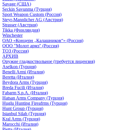
Savage (США)
Seckin Savunma (Турция)
Sport Weapon Custom (Россия)
Steyr-Mannlicher AG (Австрия)
Strasser (Австрия)
Tikka (Финляндия)
Winchester
ОАО «Концерн „Калашников“» (Россия)
ООО "Молот армз" (Россия)
ТОЗ (Россия)
АРХИВ
Оружие гладкоствольное (требуется лицензия)
Aselkon (Турция)
Benelli Armi (Италия)
Beretta (Италия)
Beydora Arms (Турция)
Breda Fucili (Италия)
Fabarm S.p.A. (Италия)
Hatsan Arms Company (Турция)
Huglu Hunting Fireafrms (Турция)
Hunt Group (Турция)
Istanbul Silah (Турция)
Kral Arms (Турция)
Marocchi (Италия)
Pietta (Италия)