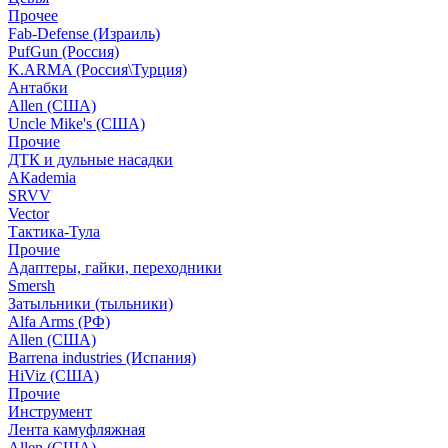
Прочее
Fab-Defense (Израиль)
PufGun (Россия)
K.ARMA (Россия\Турция)
Антабки
Allen (США)
Uncle Mike's (США)
Прочие
ДТК и дульные насадки
АКademia
SRVV
Vector
Тактика-Тула
Прочие
Адаптеры, гайки, переходники
Smersh
Затыльники (тыльники)
Alfa Arms (РФ)
Allen (США)
Barrena industries (Испания)
HiViz (США)
Прочие
Инструмент
Лента камуфляжная
Allen (США)