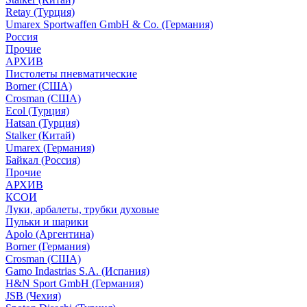
Retay (Турция)
Umarex Sportwaffen GmbH & Co. (Германия)
Россия
Прочие
АРХИВ
Пистолеты пневматические
Borner (США)
Crosman (США)
Ecol (Турция)
Hatsan (Турция)
Stalker (Китай)
Umarex (Германия)
Байкал (Россия)
Прочие
АРХИВ
КСОИ
Луки, арбалеты, трубки духовые
Пульки и шарики
Apolo (Аргентина)
Borner (Германия)
Crosman (США)
Gamo Indastrias S.A. (Испания)
H&N Sport GmbH (Германия)
JSB (Чехия)