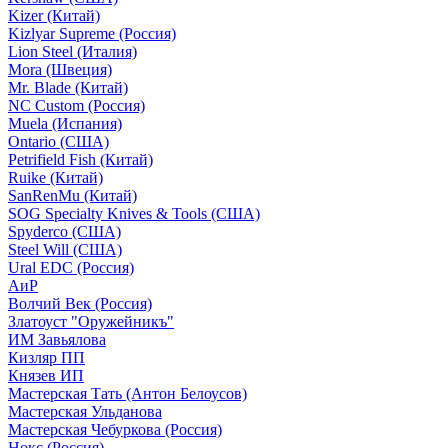
Kizer (Китай)
Kizlyar Supreme (Россия)
Lion Steel (Италия)
Mora (Швеция)
Mr. Blade (Китай)
NC Custom (Россия)
Muela (Испания)
Ontario (США)
Petrifield Fish (Китай)
Ruike (Китай)
SanRenMu (Китай)
SOG Specialty Knives & Tools (США)
Spyderco (США)
Steel Will (США)
Ural EDC (Россия)
АиР
Волчий Век (Россия)
Златоуст "Оружейникъ"
ИМ Завьялова
Кизляр ПП
Князев ИП
Мастерская Тать (Антон Белоусов)
Мастерская Ульданова
Мастерская Чебуркова (Россия)
Нокс (Россия)