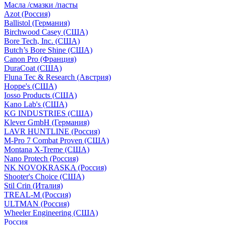
Масла /смазки /пасты
Azot (Россия)
Ballistol (Германия)
Birchwood Casey (США)
Bore Tech, Inc. (США)
Butch’s Bore Shine (СШA)
Canon Pro (Франция)
DuraCoat (США)
Fluna Tec & Research (Австрия)
Hoppe's (США)
Iosso Products (США)
Kano Lab's (США)
KG INDUSTRIES (США)
Klever GmbH (Германия)
LAVR HUNTLINE (Россия)
M-Pro 7 Combat Proven (СШA)
Montana X-Treme (США)
Nano Protech (Россия)
NK NOVOKRASKA (Россия)
Shooter's Choice (СШA)
Stil Crin (Италия)
TREAL-M (Россия)
ULTMAN (Россия)
Wheeler Engineering (СШA)
Россия