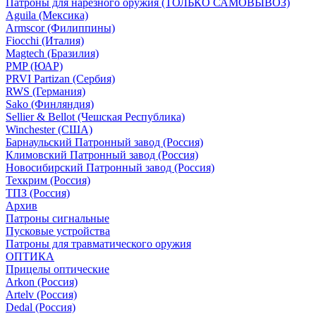
Патроны для нарезного оружия (ТОЛЬКО САМОВЫВОЗ)
Aguila (Мексика)
Armscor (Филиппины)
Fiocchi (Италия)
Magtech (Бразилия)
PMP (ЮАР)
PRVI Partizan (Сербия)
RWS (Германия)
Sako (Финляндия)
Sellier & Bellot (Чешская Республика)
Winchester (США)
Барнаульский Патронный завод (Россия)
Климовский Патронный завод (Россия)
Новосибирский Патронный завод (Россия)
Техкрим (Россия)
ТПЗ (Россия)
Архив
Патроны сигнальные
Пусковые устройства
Патроны для травматического оружия
ОПТИКА
Прицелы оптические
Arkon (Россия)
Artelv (Россия)
Dedal (Россия)