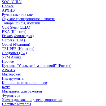
SOG (США)
Прочее
АРХИВ
Ручки тактические
Оружие тренировочное и трости
Топоры, пилы, лопатки
Cold Steel (США)
EKA (Швеция)
Fiskars(Финляндия)
Gerber (США)
Opinel (Франция)
TRUPER (Испания)
Следопыт (РФ)
УРМ Аника
Прочее
Кузница "Уральский мастеровой" (Россия)
АРХИВ
Мастерская
Инструменты
Клинки. заготовки клинков
Кожа
Материалы для рукоятей
Фурнитура
Химия для кожи и дерева, воронение
Цветные металлы