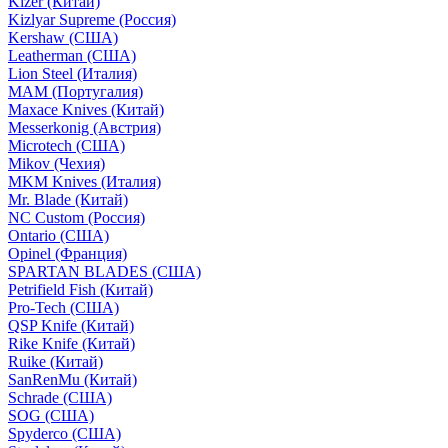
Kizer (Китай)
Kizlyar Supreme (Россия)
Kershaw (США)
Leatherman (США)
Lion Steel (Италия)
MAM (Португалия)
Maxace Knives (Китай)
Messerkonig (Австрия)
Microtech (США)
Mikov (Чехия)
MKM Knives (Италия)
Mr. Blade (Китай)
NC Custom (Россия)
Ontario (США)
Opinel (Франция)
SPARTAN BLADES (США)
Petrifield Fish (Китай)
Pro-Tech (США)
QSP Knife (Китай)
Rike Knife (Китай)
Ruike (Китай)
SanRenMu (Китай)
Schrade (США)
SOG (США)
Spyderco (США)