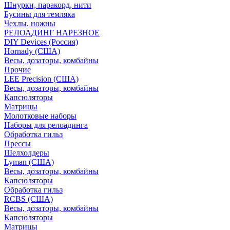
Шнурки, паракорд, нити
Бусины для темляка
Чехлы, ножны
РЕЛОАДИНГ НАРЕЗНОЕ
DIY Devices (Россия)
Hornady (США)
Весы, дозаторы, комбайны
Прочие
LEE Precision (США)
Весы, дозаторы, комбайны
Капсюляторы
Матрицы
Молотковые наборы
Наборы для релоадинга
Обработка гильз
Преcсы
Шелхолдеры
Lyman (США)
Весы, дозаторы, комбайны
Капсюляторы
Обработка гильз
RCBS (США)
Весы, дозаторы, комбайны
Капсюляторы
Матрицы