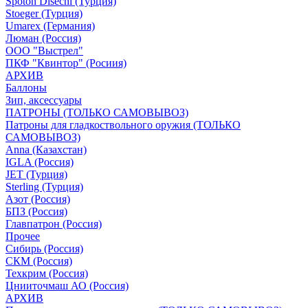
Spoton Disechi (Турция)
Stoeger (Турция)
Umarex (Германия)
Люман (Россия)
ООО "Выстрел"
ПКФ "Квинтор" (Росиия)
АРХИВ
Баллоны
Зип, аксессуары
ПАТРОНЫ (ТОЛЬКО САМОВЫВОЗ)
Патроны для гладкоствольного оружия (ТОЛЬКО
САМОВЫВОЗ)
Anna (Казахстан)
IGLA (Россия)
JET (Турция)
Sterling (Турция)
Азот (Россия)
БПЗ (Россия)
Главпатрон (Россия)
Прочее
Сибирь (Россия)
СКМ (Россия)
Техкрим (Россия)
Цнииточмаш АО (Россия)
АРХИВ