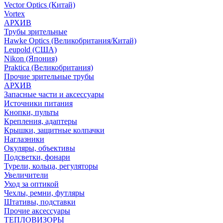
Vector Optics (Китай)
Vortex
АРХИВ
Трубы зрительные
Hawke Optics (Великобритания/Китай)
Leupold (США)
Nikon (Япония)
Praktica (Великобритания)
Прочие зрительные трубы
АРХИВ
Запасные части и аксессуары
Источники питания
Кнопки, пульты
Крепления, адаптеры
Крышки, защитные колпачки
Наглазники
Окуляры, объективы
Подсветки, фонари
Турели, кольца, регуляторы
Увеличители
Уход за оптикой
Чехлы, ремни, футляры
Штативы, подставки
Прочие аксессуары
ТЕПЛОВИЗОРЫ