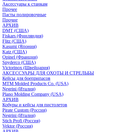
Аксессуары к станкам
Прочее
Пасты полировочные
Прочие
АРХИВ
DMT (США)
Fiskars (Финляндия)
Flitz (США)
Kasumi (Япония)
Katz (США)
Opinel (Франция)
Spyderco (США)
Victorinox (Швейцария)
АКСЕССУАРЫ ДЛЯ ОХОТЫ И СТРЕЛЬБЫ
Кейсы для боеприпасов
MTM Molded Products Co. (USA)
Negrini (Италия)
Plano Molding Company (USA)
АРХИВ
Кобуры и кейсы для пистолетов
Pirate Custom (Россия)
Negrini (Италия)
Stich Profi (Россия)
Vektor (Россия)
АРХИВ