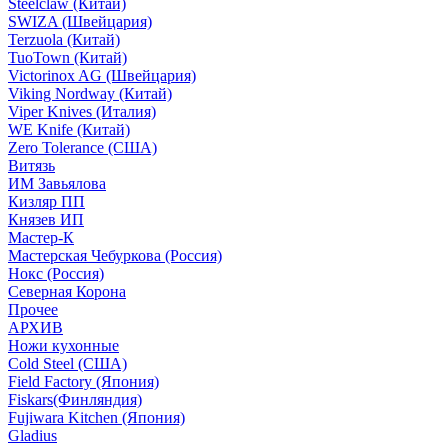
Steelclaw (Китай)
SWIZA (Швейцария)
Terzuola (Китай)
TuoTown (Китай)
Victorinox AG (Швейцария)
Viking Nordway (Китай)
Viper Knives (Италия)
WE Knife (Китай)
Zero Tolerance (США)
Витязь
ИМ Завьялова
Кизляр ПП
Князев ИП
Мастер-К
Мастерская Чебуркова (Россия)
Нокс (Россия)
Северная Корона
Прочее
АРХИВ
Ножи кухонные
Cold Steel (США)
Field Factory (Япония)
Fiskars(Финляндия)
Fujiwara Kitchen (Япония)
Gladius