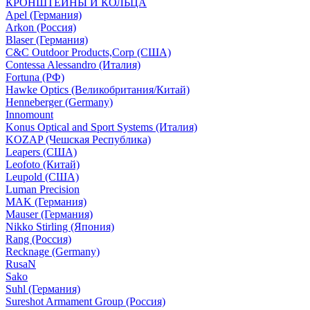
КРОНШТЕЙНЫ И КОЛЬЦА
Apel (Германия)
Arkon (Россия)
Blaser (Германия)
C&C Outdoor Products,Corp (США)
Contessa Alessandro (Италия)
Fortuna (РФ)
Hawke Optics (Великобритания/Китай)
Henneberger (Germany)
Innomount
Konus Optical and Sport Systems (Италия)
KOZAP (Чешская Республика)
Leapers (США)
Leofoto (Китай)
Leupold (США)
Luman Precision
MAK (Германия)
Mauser (Германия)
Nikko Stirling (Япония)
Rang (Россия)
Recknage (Germany)
RusaN
Sako
Suhl (Германия)
Sureshot Armament Group (Россия)