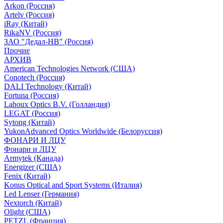
Arkon (Россия)
Artelv (Россия)
iRay (Китай)
RikaNV (Россия)
ЗАО "Дедал-НВ" (Россия)
Прочие
АРХИВ
American Technologies Network (США)
Conotech (Россия)
DALI Technology (Китай)
Fortuna (Россия)
Lahoux Optics B.V. (Голландия)
LEGAT (Россия)
Sytong (Китай)
YukonAdvanced Optics Worldwide (Белоруссия)
ФОНАРИ И ЛЦУ
Фонари и ЛЦУ
Armytek (Канада)
Energizer (США)
Fenix (Китай)
Konus Optical and Sport Systems (Италия)
Led Lenser (Германия)
Nextorch (Китай)
Olight (США)
PETZL (Франция)