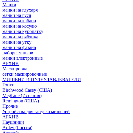
Манки
манки на глухаря
манки на гуся
манки на кабана
манки на косулю
манки на куропатку
манки на рябчика
манки на утку
манки на фазана
наборы манков
манки электронные
АРХИВ
Маскировка
сетки маскировочные
МИШЕНИ И ПУЛЕУЛАВЛЕВАТЕЛИ
Гонги
Birchwood Casey (США)
MegLine (Испания)
Remington (США)
Прочие
Устройства для запуска мишеней
АРХИВ
Наушники
Artlev (Россия)
Awesafe