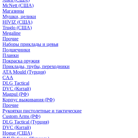
McNett (США)
Магазины
Мушки, целики
HIVIZ (США)
Truglo (США)
Megaline
Прочие
Наборы приклады и цевья
Подщечники
Планки
Покраска оружия
Приклады, трубы, переходники
ATA Mould (Турция)
CAA
DLG Tactical
DVC (Китай)
Magpul (РФ)
Корпус выживания (РФ)
Прочие
Рукоятки пистолетные и тактические
Custom Arms (РФ)
DLG Tactical (Турция)
DVC (Китай)
Hogue (США)