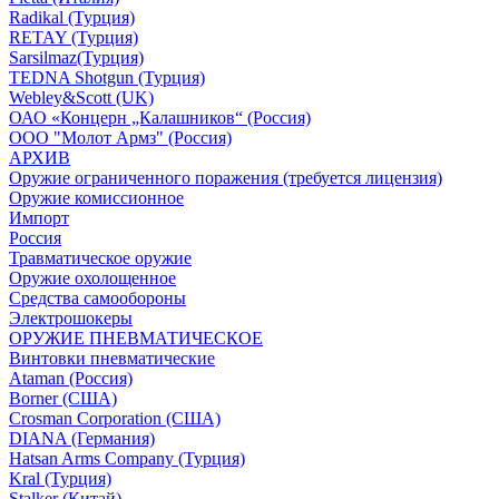
Radikal (Турция)
RETAY (Турция)
Sarsilmaz(Турция)
TEDNA Shotgun (Турция)
Webley&Scott (UK)
ОАО «Концерн „Калашников“ (Россия)
ООО "Молот Армз" (Россия)
АРХИВ
Оружие ограниченного поражения (требуется лицензия)
Оружие комиссионное
Импорт
Россия
Травматическое оружие
Оружие охолощенное
Средства самообороны
Электрошокеры
ОРУЖИЕ ПНЕВМАТИЧЕСКОЕ
Винтовки пневматические
Ataman (Россия)
Borner (США)
Crosman Corporation (США)
DIANA (Германия)
Hatsan Arms Company (Турция)
Kral (Турция)
Stalker (Китай)