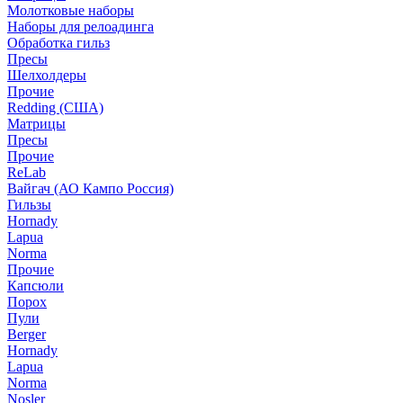
Молотковые наборы
Наборы для релоадинга
Обработка гильз
Пресы
Шелхолдеры
Прочие
Redding (США)
Матрицы
Пресы
Прочие
ReLab
Вайгач (АО Кампо Россия)
Гильзы
Hornady
Lapua
Norma
Прочие
Капсюли
Порох
Пули
Berger
Hornady
Lapua
Norma
Nosler