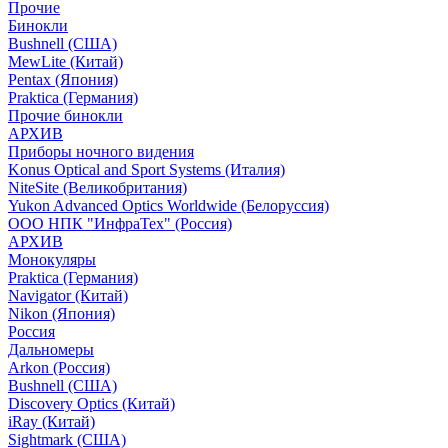
Прочие
Бинокли
Bushnell (США)
MewLite (Китай)
Pentax (Япония)
Praktica (Германия)
Прочие бинокли
АРХИВ
Приборы ночного видения
Konus Optical and Sport Systems (Италия)
NiteSite (Великобритания)
Yukon Advanced Optics Worldwide (Белоруссия)
ООО НПК "ИнфраТех" (Россия)
АРХИВ
Монокуляры
Praktica (Германия)
Navigator (Китай)
Nikon (Япония)
Россия
Дальномеры
Arkon (Россия)
Bushnell (США)
Discovery Optics (Китай)
iRay (Китай)
Sightmark (США)