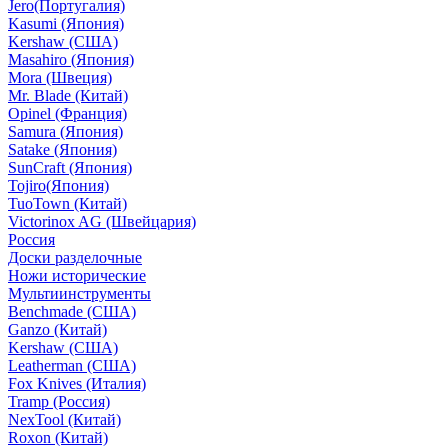
Jero(Португалия)
Kasumi (Япония)
Kershaw (США)
Masahiro (Япония)
Mora (Швеция)
Mr. Blade (Китай)
Opinel (Франция)
Samura (Япония)
Satake (Япония)
SunCraft (Япония)
Tojiro(Япония)
TuoTown (Китай)
Victorinox AG (Швейцария)
Россия
Доски разделочные
Ножи исторические
Мультиинструменты
Benchmade (США)
Ganzo (Китай)
Kershaw (США)
Leatherman (США)
Fox Knives (Италия)
Tramp (Россия)
NexTool (Китай)
Roxon (Китай)