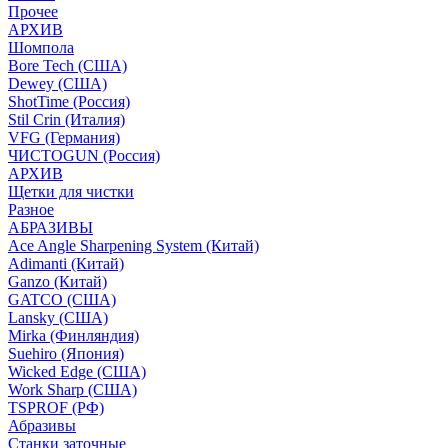
Прочее
АРХИВ
Шомпола
Bore Tech (США)
Dewey (США)
ShotTime (Россия)
Stil Crin (Италия)
VFG (Германия)
ЧИСТОGUN (Россия)
АРХИВ
Щетки для чистки
Разное
АБРАЗИВЫ
Ace Angle Sharpening System (Китай)
Adimanti (Китай)
Ganzo (Китай)
GATCO (США)
Lansky (США)
Mirka (Финляндия)
Suehiro (Япония)
Wicked Edge (США)
Work Sharp (США)
TSPROF (РФ)
Абразивы
Станки заточные