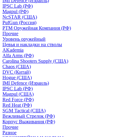
IMI Defence (Израиль)
IPSC Lab (РФ)
Magpul (РФ)
NcSTAR (США)
PufGun (Россия)
РТМ Оружейная Компания (РФ)
Прочие
Уровень оружейный
Цевья и накладки на стволы
AKademia
Alfa Arms (РФ)
Carolina Shooters Supply (США)
Chaos (США)
DVC (Китай)
Hogue (США)
IMI Defence (Израиль)
IPSC Lab (РФ)
Magpul (США)
Red Force (РФ)
Red Heat (РФ)
SGM Tactical (США)
Вежливый Стрелок (РФ)
Корпус Выживания (РФ)
Прочие
Разное