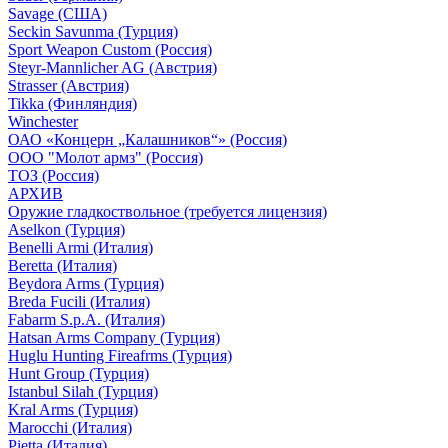
Savage (США)
Seckin Savunma (Турция)
Sport Weapon Custom (Россия)
Steyr-Mannlicher AG (Австрия)
Strasser (Австрия)
Tikka (Финляндия)
Winchester
ОАО «Концерн „Калашников“» (Россия)
ООО "Молот армз" (Россия)
ТОЗ (Россия)
АРХИВ
Оружие гладкоствольное (требуется лицензия)
Aselkon (Турция)
Benelli Armi (Италия)
Beretta (Италия)
Beydora Arms (Турция)
Breda Fucili (Италия)
Fabarm S.p.A. (Италия)
Hatsan Arms Company (Турция)
Huglu Hunting Fireafrms (Турция)
Hunt Group (Турция)
Istanbul Silah (Турция)
Kral Arms (Турция)
Marocchi (Италия)
Pietta (Италия)