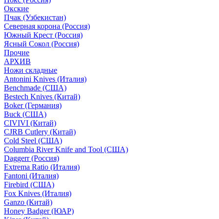
Окские
Пчак (Узбекистан)
Северная корона (Россия)
Южный Крест (Россия)
Ясный Сокол (Россия)
Прочие
АРХИВ
Ножи складные
Antonini Knives (Италия)
Benchmade (США)
Bestech Knives (Китай)
Boker (Германия)
Buck (США)
CIVIVI (Китай)
CJRB Cutlery (Китай)
Cold Steel (США)
Columbia River Knife and Tool (США)
Daggerr (Россия)
Extrema Ratio (Италия)
Fantoni (Италия)
Firebird (США)
Fox Knives (Италия)
Ganzo (Китай)
Honey Badger (ЮАР)