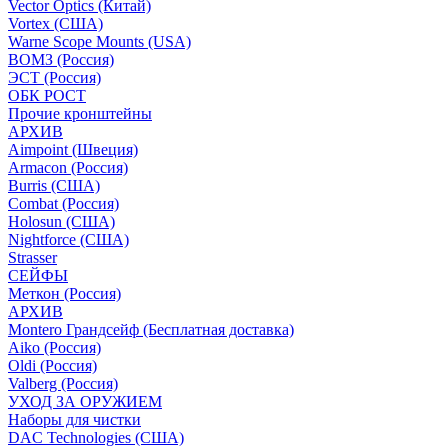
Vector Optics (Китай)
Vortex (США)
Warne Scope Mounts (USA)
ВОМЗ (Россия)
ЭСТ (Россия)
ОБК РОСТ
Прочие кронштейны
АРХИВ
Aimpoint (Швеция)
Armacon (Россия)
Burris (США)
Combat (Россия)
Holosun (США)
Nightforce (США)
Strasser
СЕЙФЫ
Меткон (Россия)
АРХИВ
Montero Грандсейф (Бесплатная доставка)
Aiko (Россия)
Oldi (Россия)
Valberg (Россия)
УХОД ЗА ОРУЖИЕМ
Наборы для чистки
DAC Technologies (США)