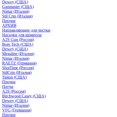
Dewey (США)
Ganmaster (США)
Nimar (Италия)
Stil Crin (Италия)
Прочие
АРХИВ
Направляющие для чистки
Насадки для шомпола
A2S Gun (Россия)
Bore Tech (США)
Dewey (США)
Megaline (Италия)
Nimar (Италия)
RAETZ (Германия)
ShotTime (Россия)
StilCrin (Италия)
Tipton (США)
Прочие
Патчи
A2S (Россия)
Birchwood Casey (США)
Dewey (США)
Nimar (Италия)
VFG (Германия)
Прочие