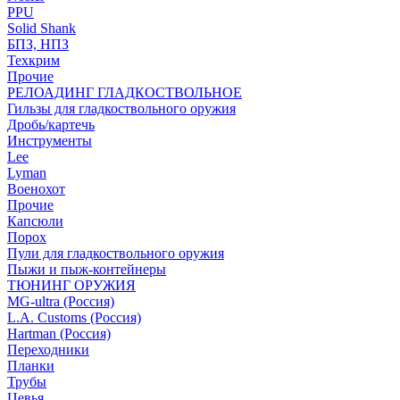
PPU
Solid Shank
БПЗ, НПЗ
Техкрим
Прочие
РЕЛОАДИНГ ГЛАДКОСТВОЛЬНОЕ
Гильзы для гладкоствольного оружия
Дробь/картечь
Инструменты
Lee
Lyman
Военохот
Прочие
Капсюли
Порох
Пули для гладкоствольного оружия
Пыжи и пыж-контейнеры
ТЮНИНГ ОРУЖИЯ
MG-ultra (Россия)
L.A. Customs (Россия)
Hartman (Россия)
Переходники
Планки
Трубы
Цевья