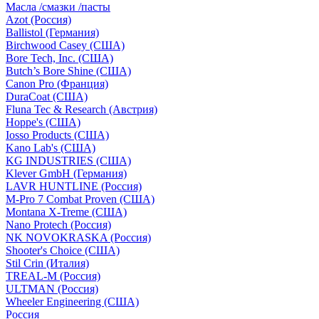
Масла /смазки /пасты
Azot (Россия)
Ballistol (Германия)
Birchwood Casey (США)
Bore Tech, Inc. (США)
Butch’s Bore Shine (СШA)
Canon Pro (Франция)
DuraCoat (США)
Fluna Tec & Research (Австрия)
Hoppe's (США)
Iosso Products (США)
Kano Lab's (США)
KG INDUSTRIES (США)
Klever GmbH (Германия)
LAVR HUNTLINE (Россия)
M-Pro 7 Combat Proven (СШA)
Montana X-Treme (США)
Nano Protech (Россия)
NK NOVOKRASKA (Россия)
Shooter's Choice (СШA)
Stil Crin (Италия)
TREAL-M (Россия)
ULTMAN (Россия)
Wheeler Engineering (СШA)
Россия