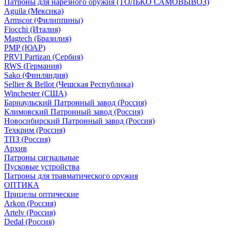
Патроны для нарезного оружия (ТОЛЬКО САМОВЫВОЗ)
Aguila (Мексика)
Armscor (Филиппины)
Fiocchi (Италия)
Magtech (Бразилия)
PMP (ЮАР)
PRVI Partizan (Сербия)
RWS (Германия)
Sako (Финляндия)
Sellier & Bellot (Чешская Республика)
Winchester (США)
Барнаульский Патронный завод (Россия)
Климовский Патронный завод (Россия)
Новосибирский Патронный завод (Россия)
Техкрим (Россия)
ТПЗ (Россия)
Архив
Патроны сигнальные
Пусковые устройства
Патроны для травматического оружия
ОПТИКА
Прицелы оптические
Arkon (Россия)
Artelv (Россия)
Dedal (Россия)