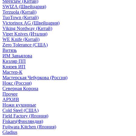
Steelclaw (Китай)
SWIZA (Швейцария)
Terzuola (Китай)
TuoTown (Китай)
Victorinox AG (Швейцария)
Viking Nordway (Китай)
Viper Knives (Италия)
WE Knife (Китай)
Zero Tolerance (США)
Витязь
ИМ Завьялова
Кизляр ПП
Князев ИП
Мастер-К
Мастерская Чебуркова (Россия)
Нокс (Россия)
Северная Корона
Прочее
АРХИВ
Ножи кухонные
Cold Steel (США)
Field Factory (Япония)
Fiskars(Финляндия)
Fujiwara Kitchen (Япония)
Gladius