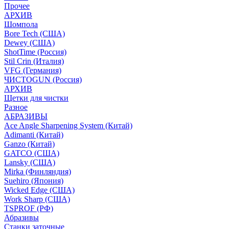
Прочее
АРХИВ
Шомпола
Bore Tech (США)
Dewey (США)
ShotTime (Россия)
Stil Crin (Италия)
VFG (Германия)
ЧИСТОGUN (Россия)
АРХИВ
Щетки для чистки
Разное
АБРАЗИВЫ
Ace Angle Sharpening System (Китай)
Adimanti (Китай)
Ganzo (Китай)
GATCO (США)
Lansky (США)
Mirka (Финляндия)
Suehiro (Япония)
Wicked Edge (США)
Work Sharp (США)
TSPROF (РФ)
Абразивы
Станки заточные