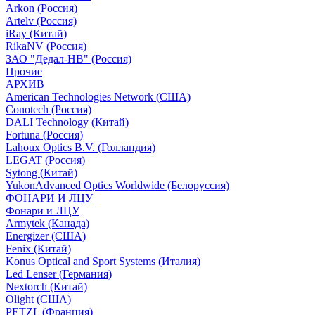
Arkon (Россия)
Artelv (Россия)
iRay (Китай)
RikaNV (Россия)
ЗАО "Дедал-НВ" (Россия)
Прочие
АРХИВ
American Technologies Network (США)
Conotech (Россия)
DALI Technology (Китай)
Fortuna (Россия)
Lahoux Optics B.V. (Голландия)
LEGAT (Россия)
Sytong (Китай)
YukonAdvanced Optics Worldwide (Белоруссия)
ФОНАРИ И ЛЦУ
Фонари и ЛЦУ
Armytek (Канада)
Energizer (США)
Fenix (Китай)
Konus Optical and Sport Systems (Италия)
Led Lenser (Германия)
Nextorch (Китай)
Olight (США)
PETZL (Франция)