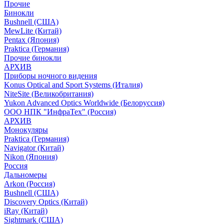
Прочие
Бинокли
Bushnell (США)
MewLite (Китай)
Pentax (Япония)
Praktica (Германия)
Прочие бинокли
АРХИВ
Приборы ночного видения
Konus Optical and Sport Systems (Италия)
NiteSite (Великобритания)
Yukon Advanced Optics Worldwide (Белоруссия)
ООО НПК "ИнфраТех" (Россия)
АРХИВ
Монокуляры
Praktica (Германия)
Navigator (Китай)
Nikon (Япония)
Россия
Дальномеры
Arkon (Россия)
Bushnell (США)
Discovery Optics (Китай)
iRay (Китай)
Sightmark (США)