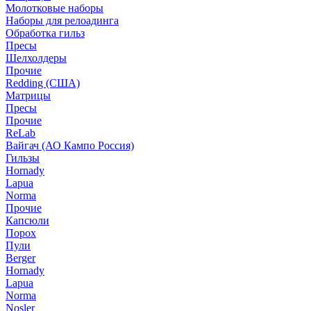
Молотковые наборы
Наборы для релоадинга
Обработка гильз
Пресы
Шелхолдеры
Прочие
Redding (США)
Матрицы
Пресы
Прочие
ReLab
Вайгач (АО Кампо Россия)
Гильзы
Hornady
Lapua
Norma
Прочие
Капсюли
Порох
Пули
Berger
Hornady
Lapua
Norma
Nosler