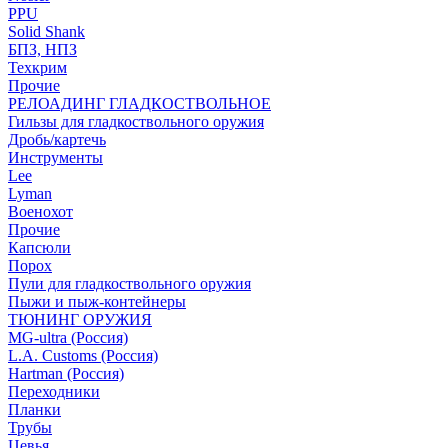
PPU
Solid Shank
БПЗ, НПЗ
Техкрим
Прочие
РЕЛОАДИНГ ГЛАДКОСТВОЛЬНОЕ
Гильзы для гладкоствольного оружия
Дробь/картечь
Инструменты
Lee
Lyman
Военохот
Прочие
Капсюли
Порох
Пули для гладкоствольного оружия
Пыжи и пыж-контейнеры
ТЮНИНГ ОРУЖИЯ
MG-ultra (Россия)
L.A. Customs (Россия)
Hartman (Россия)
Переходники
Планки
Трубы
Цевья