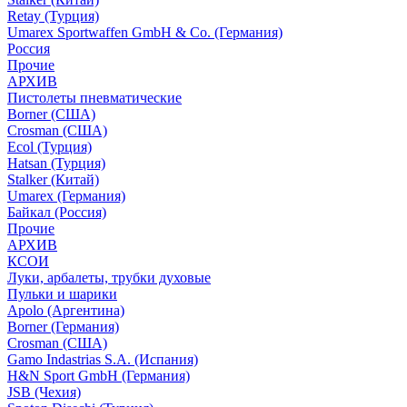
Retay (Турция)
Umarex Sportwaffen GmbH & Co. (Германия)
Россия
Прочие
АРХИВ
Пистолеты пневматические
Borner (США)
Crosman (США)
Ecol (Турция)
Hatsan (Турция)
Stalker (Китай)
Umarex (Германия)
Байкал (Россия)
Прочие
АРХИВ
КСОИ
Луки, арбалеты, трубки духовые
Пульки и шарики
Apolo (Аргентина)
Borner (Германия)
Crosman (США)
Gamo Indastrias S.A. (Испания)
H&N Sport GmbH (Германия)
JSB (Чехия)