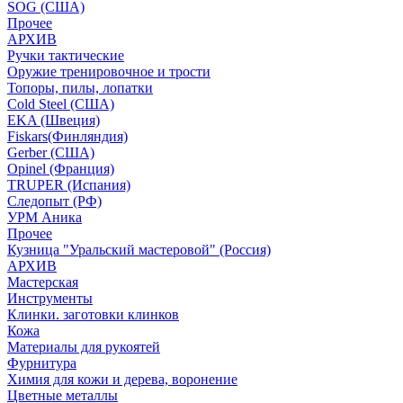
SOG (США)
Прочее
АРХИВ
Ручки тактические
Оружие тренировочное и трости
Топоры, пилы, лопатки
Cold Steel (США)
EKA (Швеция)
Fiskars(Финляндия)
Gerber (США)
Opinel (Франция)
TRUPER (Испания)
Следопыт (РФ)
УРМ Аника
Прочее
Кузница "Уральский мастеровой" (Россия)
АРХИВ
Мастерская
Инструменты
Клинки. заготовки клинков
Кожа
Материалы для рукоятей
Фурнитура
Химия для кожи и дерева, воронение
Цветные металлы