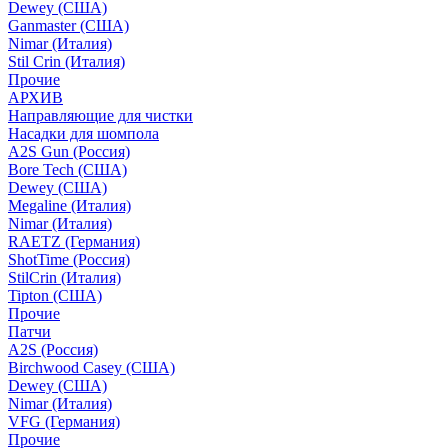
Dewey (США)
Ganmaster (США)
Nimar (Италия)
Stil Crin (Италия)
Прочие
АРХИВ
Направляющие для чистки
Насадки для шомпола
A2S Gun (Россия)
Bore Tech (США)
Dewey (США)
Megaline (Италия)
Nimar (Италия)
RAETZ (Германия)
ShotTime (Россия)
StilCrin (Италия)
Tipton (США)
Прочие
Патчи
A2S (Россия)
Birchwood Casey (США)
Dewey (США)
Nimar (Италия)
VFG (Германия)
Прочие