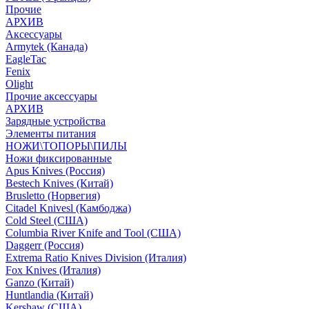
Прочие
АРХИВ
Аксессуары
Armytek (Канада)
EagleTac
Fenix
Olight
Прочие аксессуары
АРХИВ
Зарядные устройства
Элементы питания
НОЖИ\ТОПОРЫ\ПИЛЫ
Ножи фиксированные
Apus Knives (Россия)
Bestech Knives (Китай)
Brusletto (Норвегия)
Citadel Knivesl (Камбоджа)
Cold Steel (США)
Columbia River Knife and Tool (США)
Daggerr (Россия)
Extrema Ratio Knives Division (Италия)
Fox Knives (Италия)
Ganzo (Китай)
Huntlandia (Китай)
Kershaw (США)