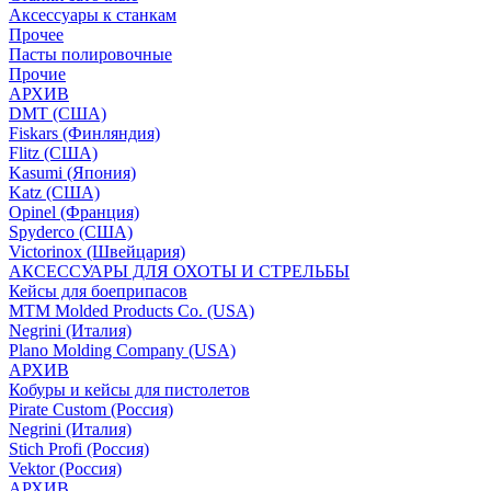
Аксессуары к станкам
Прочее
Пасты полировочные
Прочие
АРХИВ
DMT (США)
Fiskars (Финляндия)
Flitz (США)
Kasumi (Япония)
Katz (США)
Opinel (Франция)
Spyderco (США)
Victorinox (Швейцария)
АКСЕССУАРЫ ДЛЯ ОХОТЫ И СТРЕЛЬБЫ
Кейсы для боеприпасов
MTM Molded Products Co. (USA)
Negrini (Италия)
Plano Molding Company (USA)
АРХИВ
Кобуры и кейсы для пистолетов
Pirate Custom (Россия)
Negrini (Италия)
Stich Profi (Россия)
Vektor (Россия)
АРХИВ