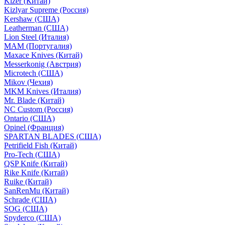
Kizer (Китай)
Kizlyar Supreme (Россия)
Kershaw (США)
Leatherman (США)
Lion Steel (Италия)
MAM (Португалия)
Maxace Knives (Китай)
Messerkonig (Австрия)
Microtech (США)
Mikov (Чехия)
MKM Knives (Италия)
Mr. Blade (Китай)
NC Custom (Россия)
Ontario (США)
Opinel (Франция)
SPARTAN BLADES (США)
Petrifield Fish (Китай)
Pro-Tech (США)
QSP Knife (Китай)
Rike Knife (Китай)
Ruike (Китай)
SanRenMu (Китай)
Schrade (США)
SOG (США)
Spyderco (США)