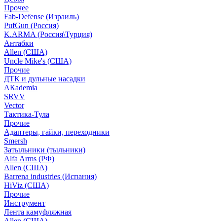
Прочее
Fab-Defense (Израиль)
PufGun (Россия)
K.ARMA (Россия\Турция)
Антабки
Allen (США)
Uncle Mike's (США)
Прочие
ДТК и дульные насадки
АКademia
SRVV
Vector
Тактика-Тула
Прочие
Адаптеры, гайки, переходники
Smersh
Затыльники (тыльники)
Alfa Arms (РФ)
Allen (США)
Barrena industries (Испания)
HiViz (США)
Прочие
Инструмент
Лента камуфляжная
Allen (США)