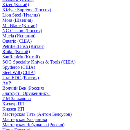
Kizer (Китай)
Kizlyar Supreme (Россия)
Lion Steel (Италия)
Mora (Швеция)
Mr. Blade (Китай)
NC Custom (Россия)
Muela (Испания)
Ontario (США)
Petrifield Fish (Китай)
Ruike (Китай)
SanRenMu (Китай)
SOG Specialty Knives & Tools (США)
Spyderco (США)
Steel Will (США)
Ural EDC (Россия)
АиР
Волчий Век (Россия)
Златоуст "Оружейникъ"
ИМ Завьялова
Кизляр ПП
Князев ИП
Мастерская Тать (Антон Белоусов)
Мастерская Ульданова
Мастерская Чебуркова (Россия)
Нокс (Россия)