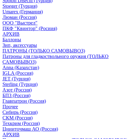
Spoton Disechi (Турция)
Stoeger (Турция)
Umarex (Германия)
Люман (Россия)
ООО "Выстрел"
ПКФ "Квинтор" (Росиия)
АРХИВ
Баллоны
Зип, аксессуары
ПАТРОНЫ (ТОЛЬКО САМОВЫВОЗ)
Патроны для гладкоствольного оружия (ТОЛЬКО
САМОВЫВОЗ)
Anna (Казахстан)
IGLA (Россия)
JET (Турция)
Sterling (Турция)
Азот (Россия)
БПЗ (Россия)
Главпатрон (Россия)
Прочее
Сибирь (Россия)
СКМ (Россия)
Техкрим (Россия)
Цнииточмаш АО (Россия)
АРХИВ