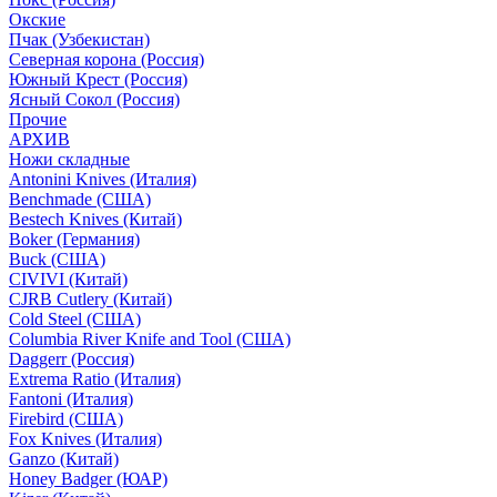
Окские
Пчак (Узбекистан)
Северная корона (Россия)
Южный Крест (Россия)
Ясный Сокол (Россия)
Прочие
АРХИВ
Ножи складные
Antonini Knives (Италия)
Benchmade (США)
Bestech Knives (Китай)
Boker (Германия)
Buck (США)
CIVIVI (Китай)
CJRB Cutlery (Китай)
Cold Steel (США)
Columbia River Knife and Tool (США)
Daggerr (Россия)
Extrema Ratio (Италия)
Fantoni (Италия)
Firebird (США)
Fox Knives (Италия)
Ganzo (Китай)
Honey Badger (ЮАР)