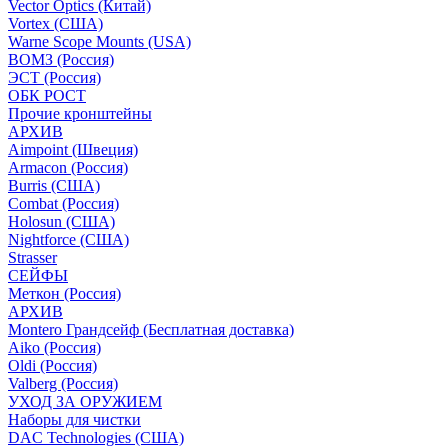
Vector Optics (Китай)
Vortex (США)
Warne Scope Mounts (USA)
ВОМЗ (Россия)
ЭСТ (Россия)
ОБК РОСТ
Прочие кронштейны
АРХИВ
Aimpoint (Швеция)
Armacon (Россия)
Burris (США)
Combat (Россия)
Holosun (США)
Nightforce (США)
Strasser
СЕЙФЫ
Меткон (Россия)
АРХИВ
Montero Грандсейф (Бесплатная доставка)
Aiko (Россия)
Oldi (Россия)
Valberg (Россия)
УХОД ЗА ОРУЖИЕМ
Наборы для чистки
DAC Technologies (США)