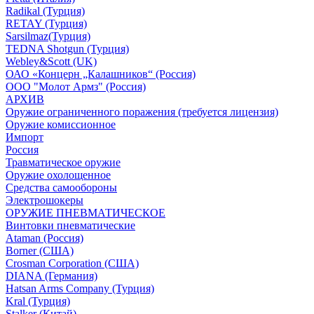
Radikal (Турция)
RETAY (Турция)
Sarsilmaz(Турция)
TEDNA Shotgun (Турция)
Webley&Scott (UK)
ОАО «Концерн „Калашников“ (Россия)
ООО "Молот Армз" (Россия)
АРХИВ
Оружие ограниченного поражения (требуется лицензия)
Оружие комиссионное
Импорт
Россия
Травматическое оружие
Оружие охолощенное
Средства самообороны
Электрошокеры
ОРУЖИЕ ПНЕВМАТИЧЕСКОЕ
Винтовки пневматические
Ataman (Россия)
Borner (США)
Crosman Corporation (США)
DIANA (Германия)
Hatsan Arms Company (Турция)
Kral (Турция)
Stalker (Китай)