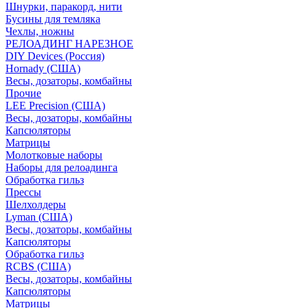
Шнурки, паракорд, нити
Бусины для темляка
Чехлы, ножны
РЕЛОАДИНГ НАРЕЗНОЕ
DIY Devices (Россия)
Hornady (США)
Весы, дозаторы, комбайны
Прочие
LEE Precision (США)
Весы, дозаторы, комбайны
Капсюляторы
Матрицы
Молотковые наборы
Наборы для релоадинга
Обработка гильз
Преcсы
Шелхолдеры
Lyman (США)
Весы, дозаторы, комбайны
Капсюляторы
Обработка гильз
RCBS (США)
Весы, дозаторы, комбайны
Капсюляторы
Матрицы