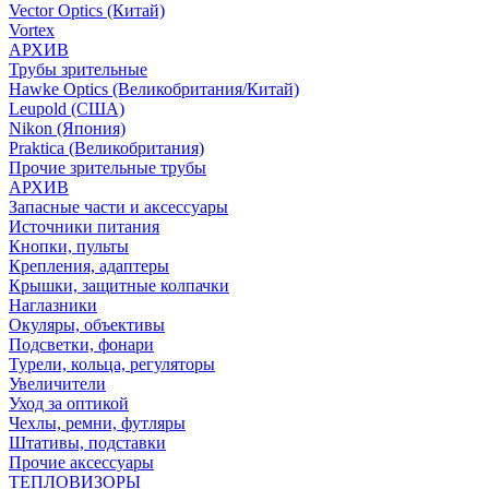
Vector Optics (Китай)
Vortex
АРХИВ
Трубы зрительные
Hawke Optics (Великобритания/Китай)
Leupold (США)
Nikon (Япония)
Praktica (Великобритания)
Прочие зрительные трубы
АРХИВ
Запасные части и аксессуары
Источники питания
Кнопки, пульты
Крепления, адаптеры
Крышки, защитные колпачки
Наглазники
Окуляры, объективы
Подсветки, фонари
Турели, кольца, регуляторы
Увеличители
Уход за оптикой
Чехлы, ремни, футляры
Штативы, подставки
Прочие аксессуары
ТЕПЛОВИЗОРЫ