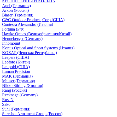
КРОНШТЕЙНЫ И КОЛЬЦА
Apel (Германия)
Arkon (Россия)
Blaser (Германия)
C&C Outdoor Products,Corp (США)
Contessa Alessandro (Италия)
Fortuna (РФ)
Hawke Optics (Великобритания/Китай)
Henneberger (Germany)
Innomount
Konus Optical and Sport Systems (Италия)
KOZAP (Чешская Республика)
Leapers (США)
Leofoto (Китай)
Leupold (США)
Luman Precision
MAK (Германия)
Mauser (Германия)
Nikko Stirling (Япония)
Rang (Россия)
Recknage (Germany)
RusaN
Sako
Suhl (Германия)
Sureshot Armament Group (Россия)