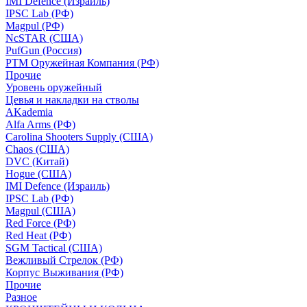
IMI Defence (Израиль)
IPSC Lab (РФ)
Magpul (РФ)
NcSTAR (США)
PufGun (Россия)
РТМ Оружейная Компания (РФ)
Прочие
Уровень оружейный
Цевья и накладки на стволы
AKademia
Alfa Arms (РФ)
Carolina Shooters Supply (США)
Chaos (США)
DVC (Китай)
Hogue (США)
IMI Defence (Израиль)
IPSC Lab (РФ)
Magpul (США)
Red Force (РФ)
Red Heat (РФ)
SGM Tactical (США)
Вежливый Стрелок (РФ)
Корпус Выживания (РФ)
Прочие
Разное