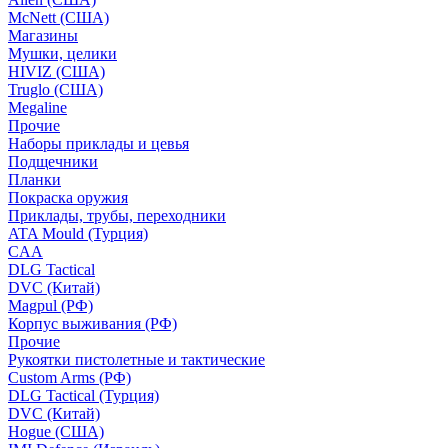
McNett (США)
Магазины
Мушки, целики
HIVIZ (США)
Truglo (США)
Megaline
Прочие
Наборы приклады и цевья
Подщечники
Планки
Покраска оружия
Приклады, трубы, переходники
ATA Mould (Турция)
CAA
DLG Tactical
DVC (Китай)
Magpul (РФ)
Корпус выживания (РФ)
Прочие
Рукоятки пистолетные и тактические
Custom Arms (РФ)
DLG Tactical (Турция)
DVC (Китай)
Hogue (США)