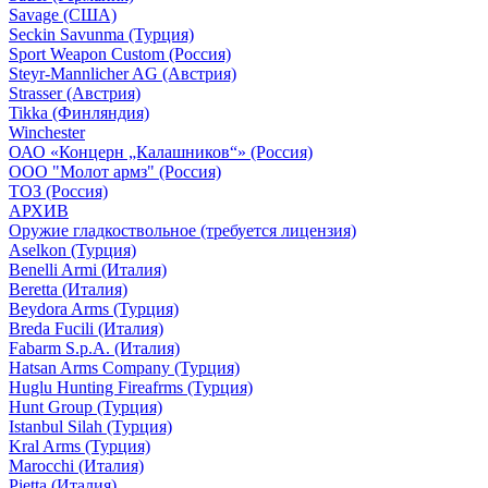
Savage (США)
Seckin Savunma (Турция)
Sport Weapon Custom (Россия)
Steyr-Mannlicher AG (Австрия)
Strasser (Австрия)
Tikka (Финляндия)
Winchester
ОАО «Концерн „Калашников“» (Россия)
ООО "Молот армз" (Россия)
ТОЗ (Россия)
АРХИВ
Оружие гладкоствольное (требуется лицензия)
Aselkon (Турция)
Benelli Armi (Италия)
Beretta (Италия)
Beydora Arms (Турция)
Breda Fucili (Италия)
Fabarm S.p.A. (Италия)
Hatsan Arms Company (Турция)
Huglu Hunting Fireafrms (Турция)
Hunt Group (Турция)
Istanbul Silah (Турция)
Kral Arms (Турция)
Marocchi (Италия)
Pietta (Италия)