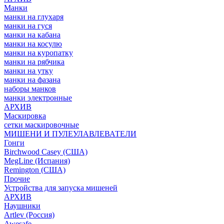
Манки
манки на глухаря
манки на гуся
манки на кабана
манки на косулю
манки на куропатку
манки на рябчика
манки на утку
манки на фазана
наборы манков
манки электронные
АРХИВ
Маскировка
сетки маскировочные
МИШЕНИ И ПУЛЕУЛАВЛЕВАТЕЛИ
Гонги
Birchwood Casey (США)
MegLine (Испания)
Remington (США)
Прочие
Устройства для запуска мишеней
АРХИВ
Наушники
Artlev (Россия)
Awesafe