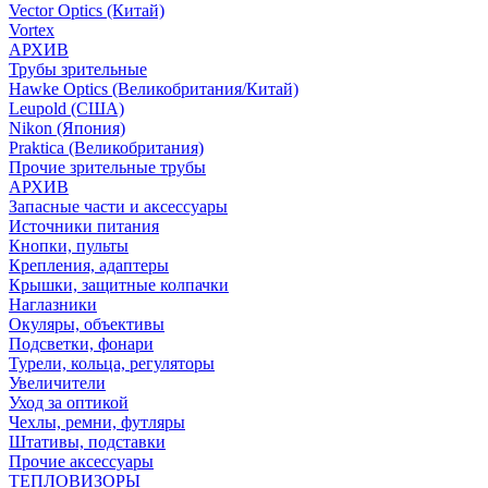
Vector Optics (Китай)
Vortex
АРХИВ
Трубы зрительные
Hawke Optics (Великобритания/Китай)
Leupold (США)
Nikon (Япония)
Praktica (Великобритания)
Прочие зрительные трубы
АРХИВ
Запасные части и аксессуары
Источники питания
Кнопки, пульты
Крепления, адаптеры
Крышки, защитные колпачки
Наглазники
Окуляры, объективы
Подсветки, фонари
Турели, кольца, регуляторы
Увеличители
Уход за оптикой
Чехлы, ремни, футляры
Штативы, подставки
Прочие аксессуары
ТЕПЛОВИЗОРЫ