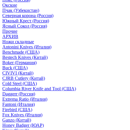
Окские
Пчак (Узбекистан)
Северная корона (Россия)
Южный Крест (Россия)
Ясный Сокол (Россия)
Прочие
АРХИВ
Ножи складные
Antonini Knives (Италия)
Benchmade (США)
Bestech Knives (Китай)
Boker (Германия)
Buck (США)
CIVIVI (Китай)
CJRB Cutlery (Китай)
Cold Steel (США)
Columbia River Knife and Tool (США)
Daggerr (Россия)
Extrema Ratio (Италия)
Fantoni (Италия)
Firebird (США)
Fox Knives (Италия)
Ganzo (Китай)
Honey Badger (ЮАР)