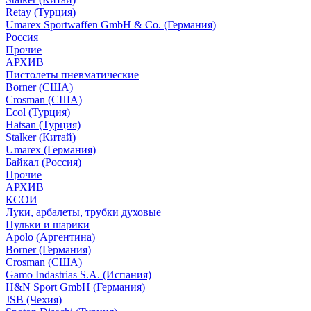
Retay (Турция)
Umarex Sportwaffen GmbH & Co. (Германия)
Россия
Прочие
АРХИВ
Пистолеты пневматические
Borner (США)
Crosman (США)
Ecol (Турция)
Hatsan (Турция)
Stalker (Китай)
Umarex (Германия)
Байкал (Россия)
Прочие
АРХИВ
КСОИ
Луки, арбалеты, трубки духовые
Пульки и шарики
Apolo (Аргентина)
Borner (Германия)
Crosman (США)
Gamo Indastrias S.A. (Испания)
H&N Sport GmbH (Германия)
JSB (Чехия)