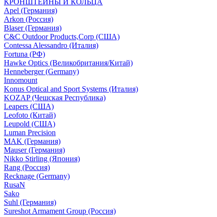
КРОНШТЕЙНЫ И КОЛЬЦА
Apel (Германия)
Arkon (Россия)
Blaser (Германия)
C&C Outdoor Products,Corp (США)
Contessa Alessandro (Италия)
Fortuna (РФ)
Hawke Optics (Великобритания/Китай)
Henneberger (Germany)
Innomount
Konus Optical and Sport Systems (Италия)
KOZAP (Чешская Республика)
Leapers (США)
Leofoto (Китай)
Leupold (США)
Luman Precision
MAK (Германия)
Mauser (Германия)
Nikko Stirling (Япония)
Rang (Россия)
Recknage (Germany)
RusaN
Sako
Suhl (Германия)
Sureshot Armament Group (Россия)