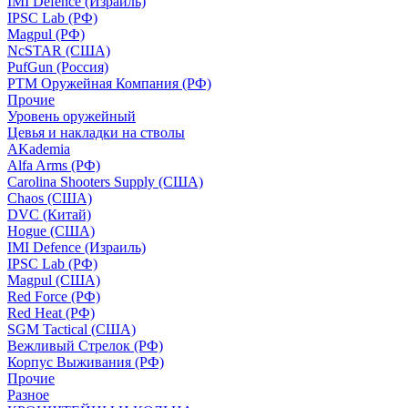
IMI Defence (Израиль)
IPSC Lab (РФ)
Magpul (РФ)
NcSTAR (США)
PufGun (Россия)
РТМ Оружейная Компания (РФ)
Прочие
Уровень оружейный
Цевья и накладки на стволы
AKademia
Alfa Arms (РФ)
Carolina Shooters Supply (США)
Chaos (США)
DVC (Китай)
Hogue (США)
IMI Defence (Израиль)
IPSC Lab (РФ)
Magpul (США)
Red Force (РФ)
Red Heat (РФ)
SGM Tactical (США)
Вежливый Стрелок (РФ)
Корпус Выживания (РФ)
Прочие
Разное