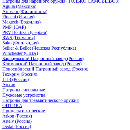
Патроны для нарезного оружия (ТОЛЬКО САМОВЫВОЗ)
Aguila (Мексика)
Armscor (Филиппины)
Fiocchi (Италия)
Magtech (Бразилия)
PMP (ЮАР)
PRVI Partizan (Сербия)
RWS (Германия)
Sako (Финляндия)
Sellier & Bellot (Чешская Республика)
Winchester (США)
Барнаульский Патронный завод (Россия)
Климовский Патронный завод (Россия)
Новосибирский Патронный завод (Россия)
Техкрим (Россия)
ТПЗ (Россия)
Архив
Патроны сигнальные
Пусковые устройства
Патроны для травматического оружия
ОПТИКА
Прицелы оптические
Arkon (Россия)
Artelv (Россия)
Dedal (Россия)