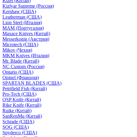
Kizer (Китай)
Kizlyar Supreme (Россия)
Kershaw (США)
Leatherman (США)
Lion Steel (Италия)
MAM (Португалия)
Maxace Knives (Китай)
Messerkonig (Австрия)
Microtech (США)
Mikov (Чехия)
MKM Knives (Италия)
Mr. Blade (Китай)
NC Custom (Россия)
Ontario (США)
Opinel (Франция)
SPARTAN BLADES (США)
Petrifield Fish (Китай)
Pro-Tech (США)
QSP Knife (Китай)
Rike Knife (Китай)
Ruike (Китай)
SanRenMu (Китай)
Schrade (США)
SOG (США)
Spyderco (США)