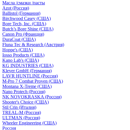
Масла /смазки /пасты
Azot (Россия)
Ballistol (Германия)
Birchwood Casey (США)
Bore Tech, Inc. (США)
Butch’s Bore Shine (СШA)
Canon Pro (Франция)
DuraCoat (США)
Fluna Tec & Research (Австрия)
Hoppe's (США)
Iosso Products (США)
Kano Lab's (США)
KG INDUSTRIES (США)
Klever GmbH (Германия)
LAVR HUNTLINE (Россия)
M-Pro 7 Combat Proven (СШA)
Montana X-Treme (США)
Nano Protech (Россия)
NK NOVOKRASKA (Россия)
Shooter's Choice (СШA)
Stil Crin (Италия)
TREAL-M (Россия)
ULTMAN (Россия)
Wheeler Engineering (СШA)
Россия