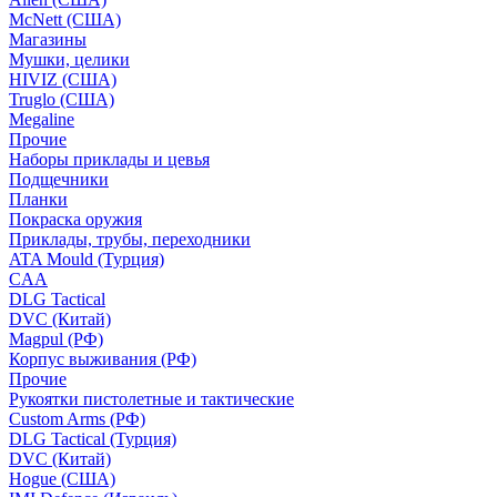
McNett (США)
Магазины
Мушки, целики
HIVIZ (США)
Truglo (США)
Megaline
Прочие
Наборы приклады и цевья
Подщечники
Планки
Покраска оружия
Приклады, трубы, переходники
ATA Mould (Турция)
CAA
DLG Tactical
DVC (Китай)
Magpul (РФ)
Корпус выживания (РФ)
Прочие
Рукоятки пистолетные и тактические
Custom Arms (РФ)
DLG Tactical (Турция)
DVC (Китай)
Hogue (США)