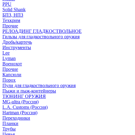
PPU
Solid Shank
БПЗ, НПЗ
Техкрим
Прочие
РЕЛОАДИНГ ГЛАДКОСТВОЛЬНОЕ
Гильзы для гладкоствольного оружия
Дробь/картечь
Инструменты
Lee
Lyman
Военохот
Прочие
Капсюли
Порох
Пули для гладкоствольного оружия
Пыжи и пыж-контейнеры
ТЮНИНГ ОРУЖИЯ
MG-ultra (Россия)
L.A. Customs (Россия)
Hartman (Россия)
Переходники
Планки
Трубы
Цевья