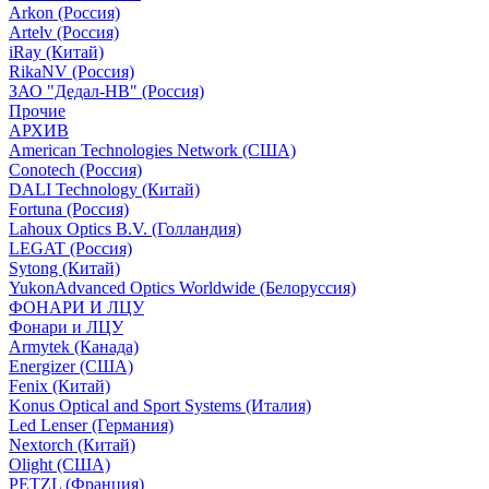
Arkon (Россия)
Artelv (Россия)
iRay (Китай)
RikaNV (Россия)
ЗАО "Дедал-НВ" (Россия)
Прочие
АРХИВ
American Technologies Network (США)
Conotech (Россия)
DALI Technology (Китай)
Fortuna (Россия)
Lahoux Optics B.V. (Голландия)
LEGAT (Россия)
Sytong (Китай)
YukonAdvanced Optics Worldwide (Белоруссия)
ФОНАРИ И ЛЦУ
Фонари и ЛЦУ
Armytek (Канада)
Energizer (США)
Fenix (Китай)
Konus Optical and Sport Systems (Италия)
Led Lenser (Германия)
Nextorch (Китай)
Olight (США)
PETZL (Франция)