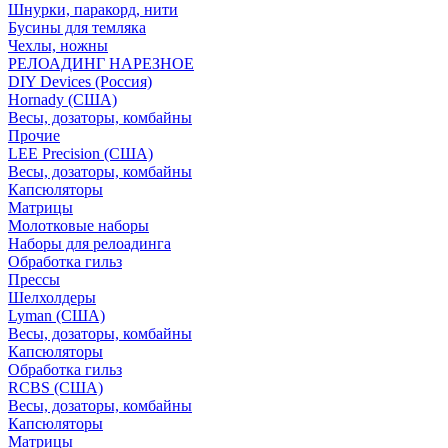
Шнурки, паракорд, нити
Бусины для темляка
Чехлы, ножны
РЕЛОАДИНГ НАРЕЗНОЕ
DIY Devices (Россия)
Hornady (США)
Весы, дозаторы, комбайны
Прочие
LEE Precision (США)
Весы, дозаторы, комбайны
Капсюляторы
Матрицы
Молотковые наборы
Наборы для релоадинга
Обработка гильз
Преcсы
Шелхолдеры
Lyman (США)
Весы, дозаторы, комбайны
Капсюляторы
Обработка гильз
RCBS (США)
Весы, дозаторы, комбайны
Капсюляторы
Матрицы