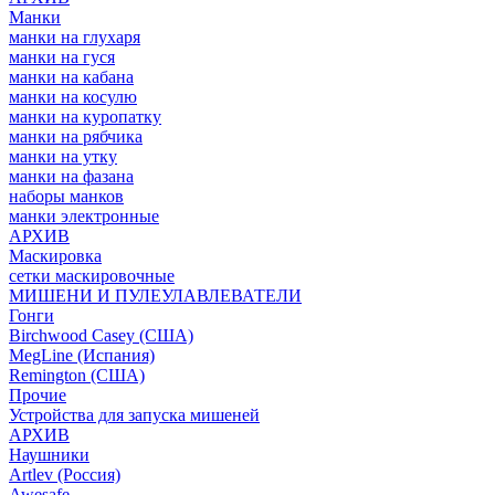
Манки
манки на глухаря
манки на гуся
манки на кабана
манки на косулю
манки на куропатку
манки на рябчика
манки на утку
манки на фазана
наборы манков
манки электронные
АРХИВ
Маскировка
сетки маскировочные
МИШЕНИ И ПУЛЕУЛАВЛЕВАТЕЛИ
Гонги
Birchwood Casey (США)
MegLine (Испания)
Remington (США)
Прочие
Устройства для запуска мишеней
АРХИВ
Наушники
Artlev (Россия)
Awesafe