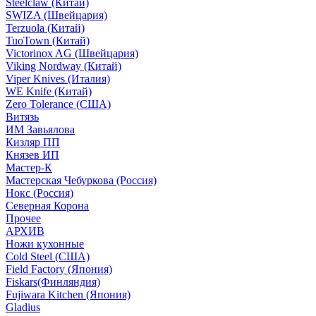
Steelclaw (Китай)
SWIZA (Швейцария)
Terzuola (Китай)
TuoTown (Китай)
Victorinox AG (Швейцария)
Viking Nordway (Китай)
Viper Knives (Италия)
WE Knife (Китай)
Zero Tolerance (США)
Витязь
ИМ Завьялова
Кизляр ПП
Князев ИП
Мастер-К
Мастерская Чебуркова (Россия)
Нокс (Россия)
Северная Корона
Прочее
АРХИВ
Ножи кухонные
Cold Steel (США)
Field Factory (Япония)
Fiskars(Финляндия)
Fujiwara Kitchen (Япония)
Gladius