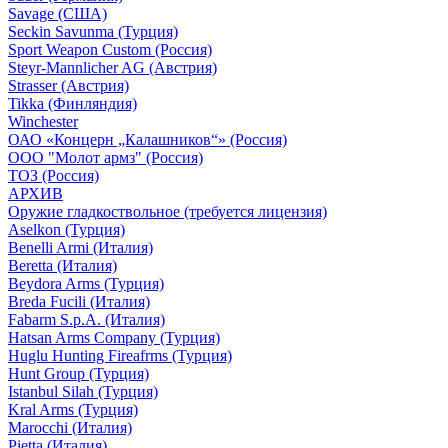
Savage (США)
Seckin Savunma (Турция)
Sport Weapon Custom (Россия)
Steyr-Mannlicher AG (Австрия)
Strasser (Австрия)
Tikka (Финляндия)
Winchester
ОАО «Концерн „Калашников“» (Россия)
ООО "Молот армз" (Россия)
ТОЗ (Россия)
АРХИВ
Оружие гладкоствольное (требуется лицензия)
Aselkon (Турция)
Benelli Armi (Италия)
Beretta (Италия)
Beydora Arms (Турция)
Breda Fucili (Италия)
Fabarm S.p.A. (Италия)
Hatsan Arms Company (Турция)
Huglu Hunting Fireafrms (Турция)
Hunt Group (Турция)
Istanbul Silah (Турция)
Kral Arms (Турция)
Marocchi (Италия)
Pietta (Италия)