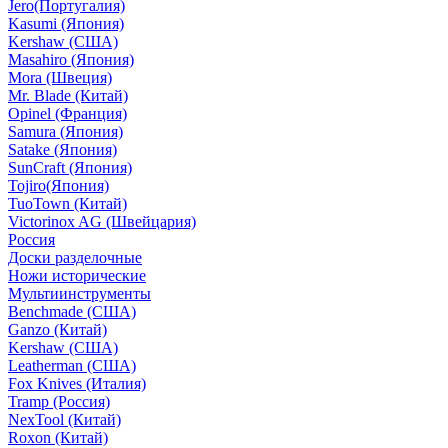
Jero(Португалия)
Kasumi (Япония)
Kershaw (США)
Masahiro (Япония)
Mora (Швеция)
Mr. Blade (Китай)
Opinel (Франция)
Samura (Япония)
Satake (Япония)
SunCraft (Япония)
Tojiro(Япония)
TuoTown (Китай)
Victorinox AG (Швейцария)
Россия
Доски разделочные
Ножи исторические
Мультиинструменты
Benchmade (США)
Ganzo (Китай)
Kershaw (США)
Leatherman (США)
Fox Knives (Италия)
Tramp (Россия)
NexTool (Китай)
Roxon (Китай)