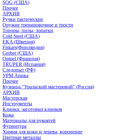
SOG (США)
Прочее
АРХИВ
Ручки тактические
Оружие тренировочное и трости
Топоры, пилы, лопатки
Cold Steel (США)
EKA (Швеция)
Fiskars(Финляндия)
Gerber (США)
Opinel (Франция)
TRUPER (Испания)
Следопыт (РФ)
УРМ Аника
Прочее
Кузница "Уральский мастеровой" (Россия)
АРХИВ
Мастерская
Инструменты
Клинки. заготовки клинков
Кожа
Материалы для рукоятей
Фурнитура
Химия для кожи и дерева, воронение
Цветные металлы