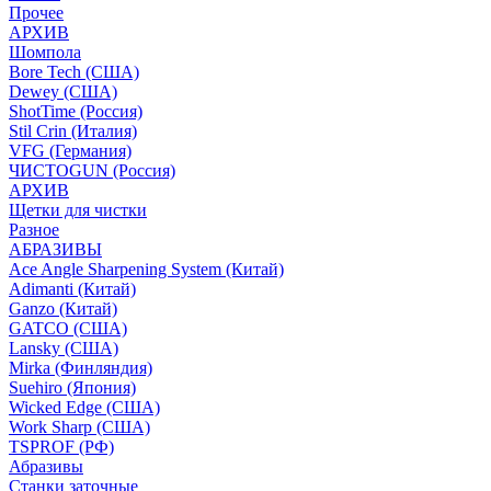
Прочее
АРХИВ
Шомпола
Bore Tech (США)
Dewey (США)
ShotTime (Россия)
Stil Crin (Италия)
VFG (Германия)
ЧИСТОGUN (Россия)
АРХИВ
Щетки для чистки
Разное
АБРАЗИВЫ
Ace Angle Sharpening System (Китай)
Adimanti (Китай)
Ganzo (Китай)
GATCO (США)
Lansky (США)
Mirka (Финляндия)
Suehiro (Япония)
Wicked Edge (США)
Work Sharp (США)
TSPROF (РФ)
Абразивы
Станки заточные