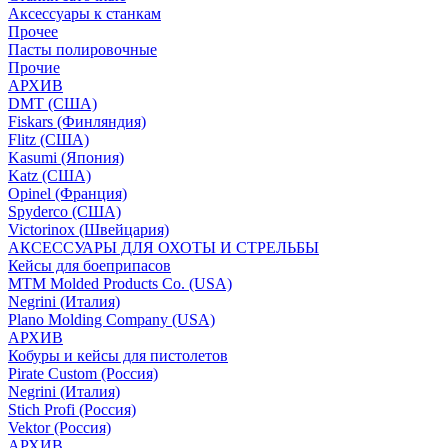
Аксессуары к станкам
Прочее
Пасты полировочные
Прочие
АРХИВ
DMT (США)
Fiskars (Финляндия)
Flitz (США)
Kasumi (Япония)
Katz (США)
Opinel (Франция)
Spyderco (США)
Victorinox (Швейцария)
АКСЕССУАРЫ ДЛЯ ОХОТЫ И СТРЕЛЬБЫ
Кейсы для боеприпасов
MTM Molded Products Co. (USA)
Negrini (Италия)
Plano Molding Company (USA)
АРХИВ
Кобуры и кейсы для пистолетов
Pirate Custom (Россия)
Negrini (Италия)
Stich Profi (Россия)
Vektor (Россия)
АРХИВ