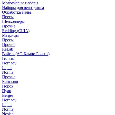
Молотковые наборы
Наборы для релоадинга
Обработка гильз
Пресы
Шелхолдеры
Прочие
Redding (США)
Матрицы
Пресы
Прочие
ReLab
Вайгач (АО Кампо Россия)
Гильзы
Hornady
Lapua
Norma
Прочие
Капсюли
Порох
Пули
Berger
Hornady
Lapua
Norma
Nosler