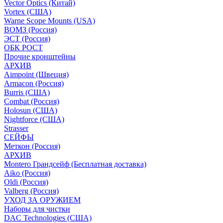
Vector Optics (Китай)
Vortex (США)
Warne Scope Mounts (USA)
ВОМЗ (Россия)
ЭСТ (Россия)
ОБК РОСТ
Прочие кронштейны
АРХИВ
Aimpoint (Швеция)
Armacon (Россия)
Burris (США)
Combat (Россия)
Holosun (США)
Nightforce (США)
Strasser
СЕЙФЫ
Меткон (Россия)
АРХИВ
Montero Грандсейф (Бесплатная доставка)
Aiko (Россия)
Oldi (Россия)
Valberg (Россия)
УХОД ЗА ОРУЖИЕМ
Наборы для чистки
DAC Technologies (США)