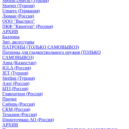
Spoton Disechi (Турция)
Stoeger (Турция)
Umarex (Германия)
Люман (Россия)
ООО "Выстрел"
ПКФ "Квинтор" (Росиия)
АРХИВ
Баллоны
Зип, аксессуары
ПАТРОНЫ (ТОЛЬКО САМОВЫВОЗ)
Патроны для гладкоствольного оружия (ТОЛЬКО
САМОВЫВОЗ)
Anna (Казахстан)
IGLA (Россия)
JET (Турция)
Sterling (Турция)
Азот (Россия)
БПЗ (Россия)
Главпатрон (Россия)
Прочее
Сибирь (Россия)
СКМ (Россия)
Техкрим (Россия)
Цнииточмаш АО (Россия)
АРХИВ