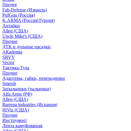
Прочее
Fab-Defense (Израиль)
PufGun (Россия)
K.ARMA (Россия\Турция)
Антабки
Allen (США)
Uncle Mike's (США)
Прочие
ДТК и дульные насадки
АКademia
SRVV
Vector
Тактика-Тула
Прочие
Адаптеры, гайки, переходники
Smersh
Затыльники (тыльники)
Alfa Arms (РФ)
Allen (США)
Barrena industries (Испания)
HiViz (США)
Прочие
Инструмент
Лента камуфляжная
Allen (США)