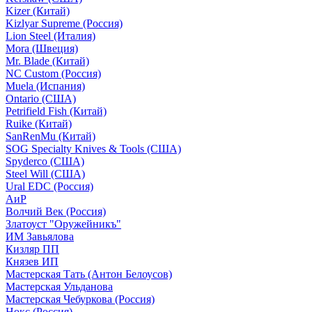
Kizer (Китай)
Kizlyar Supreme (Россия)
Lion Steel (Италия)
Mora (Швеция)
Mr. Blade (Китай)
NC Custom (Россия)
Muela (Испания)
Ontario (США)
Petrifield Fish (Китай)
Ruike (Китай)
SanRenMu (Китай)
SOG Specialty Knives & Tools (США)
Spyderco (США)
Steel Will (США)
Ural EDC (Россия)
АиР
Волчий Век (Россия)
Златоуст "Оружейникъ"
ИМ Завьялова
Кизляр ПП
Князев ИП
Мастерская Тать (Антон Белоусов)
Мастерская Ульданова
Мастерская Чебуркова (Россия)
Нокс (Россия)