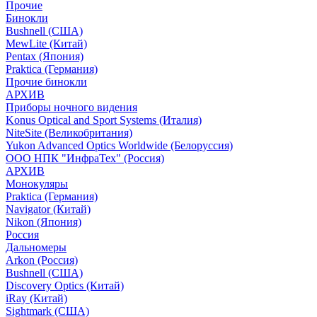
Прочие
Бинокли
Bushnell (США)
MewLite (Китай)
Pentax (Япония)
Praktica (Германия)
Прочие бинокли
АРХИВ
Приборы ночного видения
Konus Optical and Sport Systems (Италия)
NiteSite (Великобритания)
Yukon Advanced Optics Worldwide (Белоруссия)
ООО НПК "ИнфраТех" (Россия)
АРХИВ
Монокуляры
Praktica (Германия)
Navigator (Китай)
Nikon (Япония)
Россия
Дальномеры
Arkon (Россия)
Bushnell (США)
Discovery Optics (Китай)
iRay (Китай)
Sightmark (США)