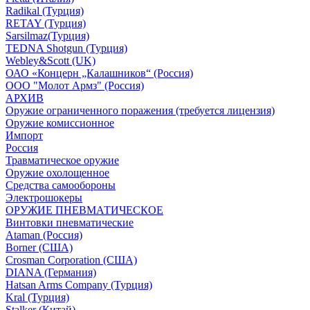
Radikal (Турция)
RETAY (Турция)
Sarsilmaz(Турция)
TEDNA Shotgun (Турция)
Webley&Scott (UK)
ОАО «Концерн „Калашников“ (Россия)
ООО "Молот Армз" (Россия)
АРХИВ
Оружие ограниченного поражения (требуется лицензия)
Оружие комиссионное
Импорт
Россия
Травматическое оружие
Оружие охолощенное
Средства самообороны
Электрошокеры
ОРУЖИЕ ПНЕВМАТИЧЕСКОЕ
Винтовки пневматические
Ataman (Россия)
Borner (США)
Crosman Corporation (США)
DIANA (Германия)
Hatsan Arms Company (Турция)
Kral (Турция)
Stalker (Китай)