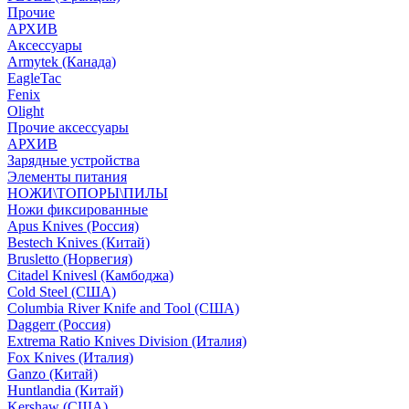
Прочие
АРХИВ
Аксессуары
Armytek (Канада)
EagleTac
Fenix
Olight
Прочие аксессуары
АРХИВ
Зарядные устройства
Элементы питания
НОЖИ\ТОПОРЫ\ПИЛЫ
Ножи фиксированные
Apus Knives (Россия)
Bestech Knives (Китай)
Brusletto (Норвегия)
Citadel Knivesl (Камбоджа)
Cold Steel (США)
Columbia River Knife and Tool (США)
Daggerr (Россия)
Extrema Ratio Knives Division (Италия)
Fox Knives (Италия)
Ganzo (Китай)
Huntlandia (Китай)
Kershaw (США)