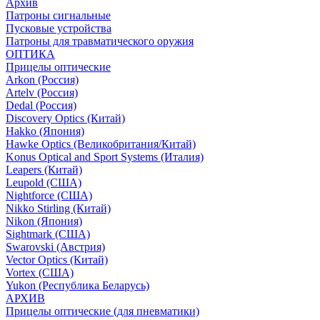
Архив
Патроны сигнальные
Пусковые устройства
Патроны для травматического оружия
ОПТИКА
Прицелы оптические
Arkon (Россия)
Artelv (Россия)
Dedal (Россия)
Discovery Optics (Китай)
Hakko (Япония)
Hawke Optics (Великобритания/Китай)
Konus Optical and Sport Systems (Италия)
Leapers (Китай)
Leupold (США)
Nightforce (США)
Nikko Stirling (Китай)
Nikon (Япония)
Sightmark (США)
Swarovski (Австрия)
Vector Optics (Китай)
Vortex (США)
Yukon (Республика Беларусь)
АРХИВ
Прицелы оптические (для пневматики)