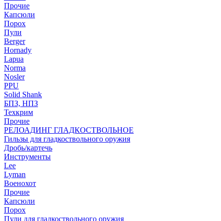
Прочие
Капсюли
Порох
Пули
Berger
Hornady
Lapua
Norma
Nosler
PPU
Solid Shank
БПЗ, НПЗ
Техкрим
Прочие
РЕЛОАДИНГ ГЛАДКОСТВОЛЬНОЕ
Гильзы для гладкоствольного оружия
Дробь/картечь
Инструменты
Lee
Lyman
Военохот
Прочие
Капсюли
Порох
Пули для гладкоствольного оружия