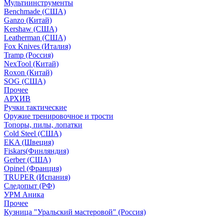
Мультиинструменты
Benchmade (США)
Ganzo (Китай)
Kershaw (США)
Leatherman (США)
Fox Knives (Италия)
Tramp (Россия)
NexTool (Китай)
Roxon (Китай)
SOG (США)
Прочее
АРХИВ
Ручки тактические
Оружие тренировочное и трости
Топоры, пилы, лопатки
Cold Steel (США)
EKA (Швеция)
Fiskars(Финляндия)
Gerber (США)
Opinel (Франция)
TRUPER (Испания)
Следопыт (РФ)
УРМ Аника
Прочее
Кузница "Уральский мастеровой" (Россия)