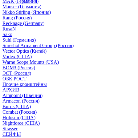
MAK (Германия)
Mauser (Германия)
Nikko Stirling (Япония)
Rang (Россия)
Recknage (Germany)
RusaN
Sako
Suhl (Германия)
Sureshot Armament Group (Россия)
Vector Optics (Китай)
Vortex (США)
Warne Scope Mounts (USA)
ВОМЗ (Россия)
ЭСТ (Россия)
ОБК РОСТ
Прочие кронштейны
АРХИВ
Aimpoint (Швеция)
Armacon (Россия)
Burris (США)
Combat (Россия)
Holosun (США)
Nightforce (США)
Strasser
СЕЙФЫ