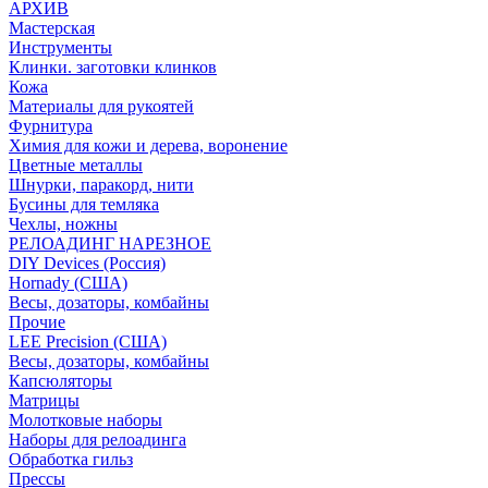
АРХИВ
Мастерская
Инструменты
Клинки. заготовки клинков
Кожа
Материалы для рукоятей
Фурнитура
Химия для кожи и дерева, воронение
Цветные металлы
Шнурки, паракорд, нити
Бусины для темляка
Чехлы, ножны
РЕЛОАДИНГ НАРЕЗНОЕ
DIY Devices (Россия)
Hornady (США)
Весы, дозаторы, комбайны
Прочие
LEE Precision (США)
Весы, дозаторы, комбайны
Капсюляторы
Матрицы
Молотковые наборы
Наборы для релоадинга
Обработка гильз
Преcсы