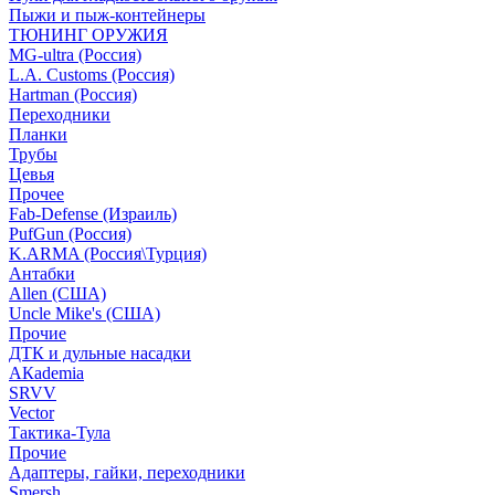
Пыжи и пыж-контейнеры
ТЮНИНГ ОРУЖИЯ
MG-ultra (Россия)
L.A. Customs (Россия)
Hartman (Россия)
Переходники
Планки
Трубы
Цевья
Прочее
Fab-Defense (Израиль)
PufGun (Россия)
K.ARMA (Россия\Турция)
Антабки
Allen (США)
Uncle Mike's (США)
Прочие
ДТК и дульные насадки
АКademia
SRVV
Vector
Тактика-Тула
Прочие
Адаптеры, гайки, переходники
Smersh