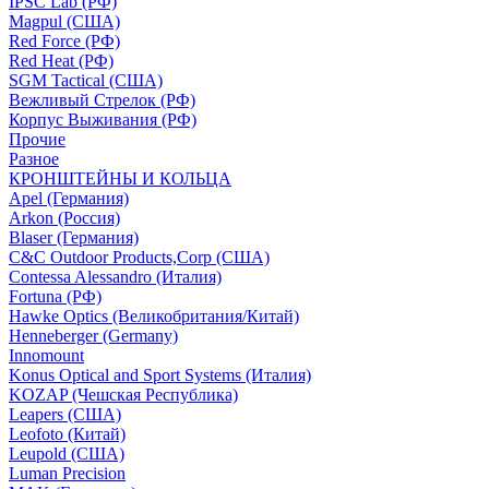
IPSC Lab (РФ)
Magpul (США)
Red Force (РФ)
Red Heat (РФ)
SGM Tactical (США)
Вежливый Стрелок (РФ)
Корпус Выживания (РФ)
Прочие
Разное
КРОНШТЕЙНЫ И КОЛЬЦА
Apel (Германия)
Arkon (Россия)
Blaser (Германия)
C&C Outdoor Products,Corp (США)
Contessa Alessandro (Италия)
Fortuna (РФ)
Hawke Optics (Великобритания/Китай)
Henneberger (Germany)
Innomount
Konus Optical and Sport Systems (Италия)
KOZAP (Чешская Республика)
Leapers (США)
Leofoto (Китай)
Leupold (США)
Luman Precision