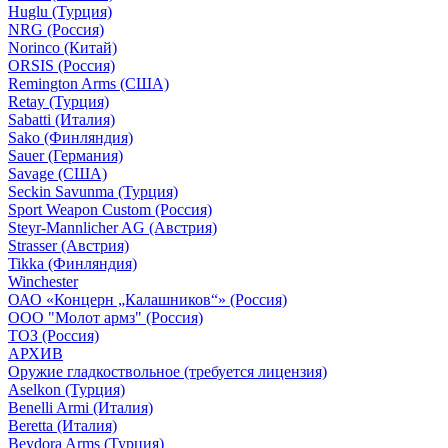
Huglu (Турция)
NRG (Россия)
Norinco (Китай)
ORSIS (Россия)
Remington Arms (США)
Retay (Турция)
Sabatti (Италия)
Sako (Финляндия)
Sauer (Германия)
Savage (США)
Seckin Savunma (Турция)
Sport Weapon Custom (Россия)
Steyr-Mannlicher AG (Австрия)
Strasser (Австрия)
Tikka (Финляндия)
Winchester
ОАО «Концерн „Калашников“» (Россия)
ООО "Молот армз" (Россия)
ТОЗ (Россия)
АРХИВ
Оружие гладкоствольное (требуется лицензия)
Aselkon (Турция)
Benelli Armi (Италия)
Beretta (Италия)
Beydora Arms (Турция)