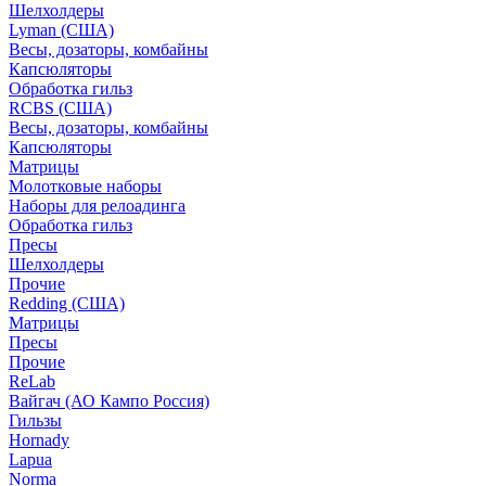
Шелхолдеры
Lyman (США)
Весы, дозаторы, комбайны
Капсюляторы
Обработка гильз
RCBS (США)
Весы, дозаторы, комбайны
Капсюляторы
Матрицы
Молотковые наборы
Наборы для релоадинга
Обработка гильз
Пресы
Шелхолдеры
Прочие
Redding (США)
Матрицы
Пресы
Прочие
ReLab
Вайгач (АО Кампо Россия)
Гильзы
Hornady
Lapua
Norma