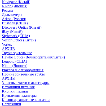
Navigator (Китай)
Nikon (Япония)
Россия
Дальномеры
Arkon (Россия)
Bushnell (США)
Discovery Optics (Китай)
iRay (Китай)
Sightmark (США)
Vector Optics (Китай)
Vortex
АРХИВ
Трубы зрительные
Hawke Optics (Великобритания/Китай)
Leupold (США)
Nikon (Япония)
Praktica (Великобритания)
Прочие зрительные трубы
АРХИВ
Запасные части и аксессуары
Источники питания
Кнопки, пульты
Крепления, адаптеры
Крышки, защитные колпачки
Наглазники