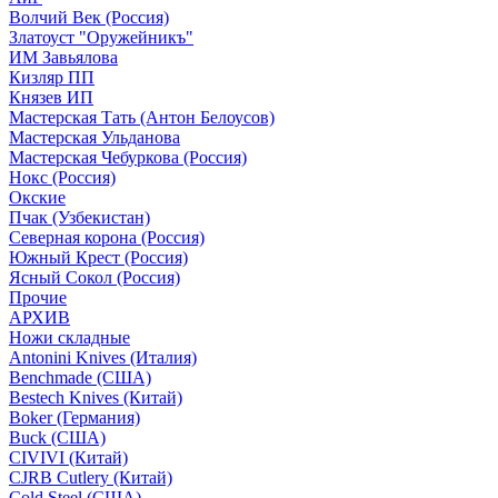
Волчий Век (Россия)
Златоуст "Оружейникъ"
ИМ Завьялова
Кизляр ПП
Князев ИП
Мастерская Тать (Антон Белоусов)
Мастерская Ульданова
Мастерская Чебуркова (Россия)
Нокс (Россия)
Окские
Пчак (Узбекистан)
Северная корона (Россия)
Южный Крест (Россия)
Ясный Сокол (Россия)
Прочие
АРХИВ
Ножи складные
Antonini Knives (Италия)
Benchmade (США)
Bestech Knives (Китай)
Boker (Германия)
Buck (США)
CIVIVI (Китай)
CJRB Cutlery (Китай)
Cold Steel (США)