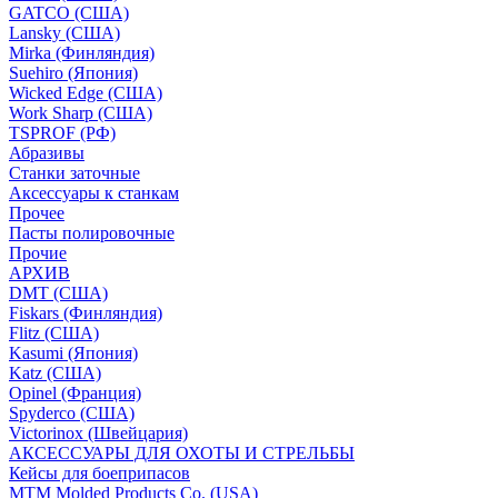
GATCO (США)
Lansky (США)
Mirka (Финляндия)
Suehiro (Япония)
Wicked Edge (США)
Work Sharp (США)
TSPROF (РФ)
Абразивы
Станки заточные
Аксессуары к станкам
Прочее
Пасты полировочные
Прочие
АРХИВ
DMT (США)
Fiskars (Финляндия)
Flitz (США)
Kasumi (Япония)
Katz (США)
Opinel (Франция)
Spyderco (США)
Victorinox (Швейцария)
АКСЕССУАРЫ ДЛЯ ОХОТЫ И СТРЕЛЬБЫ
Кейсы для боеприпасов
MTM Molded Products Co. (USA)