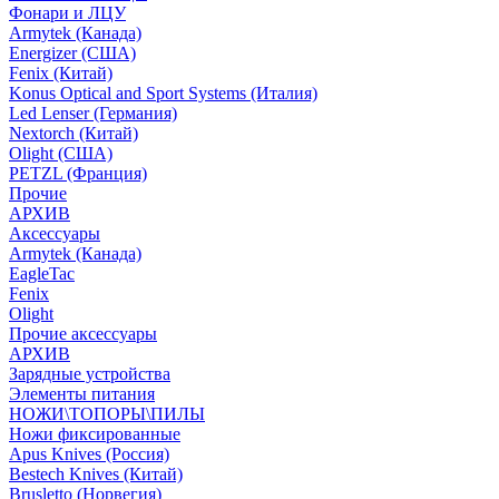
Фонари и ЛЦУ
Armytek (Канада)
Energizer (США)
Fenix (Китай)
Konus Optical and Sport Systems (Италия)
Led Lenser (Германия)
Nextorch (Китай)
Olight (США)
PETZL (Франция)
Прочие
АРХИВ
Аксессуары
Armytek (Канада)
EagleTac
Fenix
Olight
Прочие аксессуары
АРХИВ
Зарядные устройства
Элементы питания
НОЖИ\ТОПОРЫ\ПИЛЫ
Ножи фиксированные
Apus Knives (Россия)
Bestech Knives (Китай)
Brusletto (Норвегия)