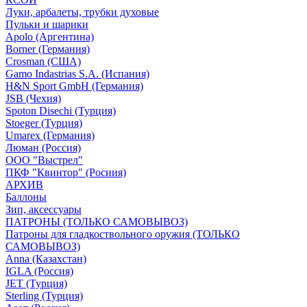
Луки, арбалеты, трубки духовые
Пульки и шарики
Apolo (Аргентина)
Borner (Германия)
Crosman (США)
Gamo Indastrias S.A. (Испания)
H&N Sport GmbH (Германия)
JSB (Чехия)
Spoton Disechi (Турция)
Stoeger (Турция)
Umarex (Германия)
Люман (Россия)
ООО "Выстрел"
ПКФ "Квинтор" (Росиия)
АРХИВ
Баллоны
Зип, аксессуары
ПАТРОНЫ (ТОЛЬКО САМОВЫВОЗ)
Патроны для гладкоствольного оружия (ТОЛЬКО
САМОВЫВОЗ)
Anna (Казахстан)
IGLA (Россия)
JET (Турция)
Sterling (Турция)