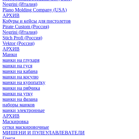
Negrini (Италия)
Plano Molding Company (USA)
АРХИВ
Кобуры и кейсы для пистолетов
Pirate Custom (Россия)
Negrini (Италия)
Stich Profi (Россия)
Vektor (Россия)
АРХИВ
Манки
манки на глухаря
манки на гуся
манки на кабана
манки на косулю
манки на куропатку
манки на рябчика
манки на утку
манки на фазана
наборы манков
манки электронные
АРХИВ
Маскировка
сетки маскировочные
МИШЕНИ И ПУЛЕУЛАВЛЕВАТЕЛИ
Гонги