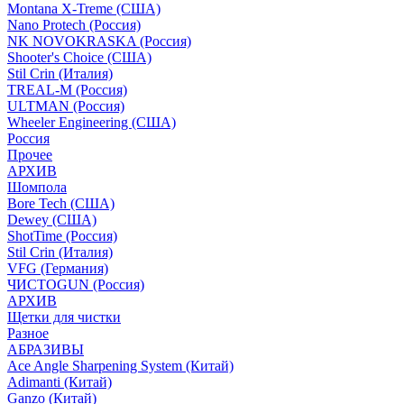
Montana X-Treme (США)
Nano Protech (Россия)
NK NOVOKRASKA (Россия)
Shooter's Choice (СШA)
Stil Crin (Италия)
TREAL-M (Россия)
ULTMAN (Россия)
Wheeler Engineering (СШA)
Россия
Прочее
АРХИВ
Шомпола
Bore Tech (США)
Dewey (США)
ShotTime (Россия)
Stil Crin (Италия)
VFG (Германия)
ЧИСТОGUN (Россия)
АРХИВ
Щетки для чистки
Разное
АБРАЗИВЫ
Ace Angle Sharpening System (Китай)
Adimanti (Китай)
Ganzo (Китай)