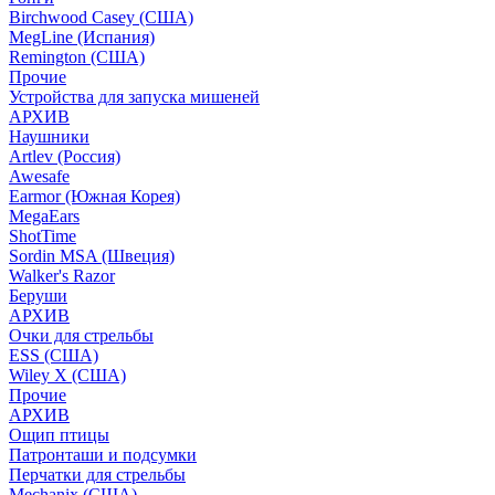
Birchwood Casey (США)
MegLine (Испания)
Remington (США)
Прочие
Устройства для запуска мишеней
АРХИВ
Наушники
Artlev (Россия)
Awesafe
Earmor (Южная Корея)
MegaEars
ShotTime
Sordin MSA (Швеция)
Walker's Razor
Беруши
АРХИВ
Очки для стрельбы
ESS (США)
Wiley X (США)
Прочие
АРХИВ
Ощип птицы
Патронташи и подсумки
Перчатки для стрельбы
Mechanix (США)