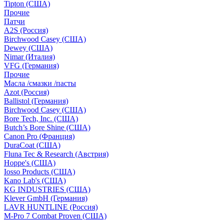
Tipton (США)
Прочие
Патчи
A2S (Россия)
Birchwood Casey (США)
Dewey (США)
Nimar (Италия)
VFG (Германия)
Прочие
Масла /смазки /пасты
Azot (Россия)
Ballistol (Германия)
Birchwood Casey (США)
Bore Tech, Inc. (США)
Butch’s Bore Shine (СШA)
Canon Pro (Франция)
DuraCoat (США)
Fluna Tec & Research (Австрия)
Hoppe's (США)
Iosso Products (США)
Kano Lab's (США)
KG INDUSTRIES (США)
Klever GmbH (Германия)
LAVR HUNTLINE (Россия)
M-Pro 7 Combat Proven (СШA)