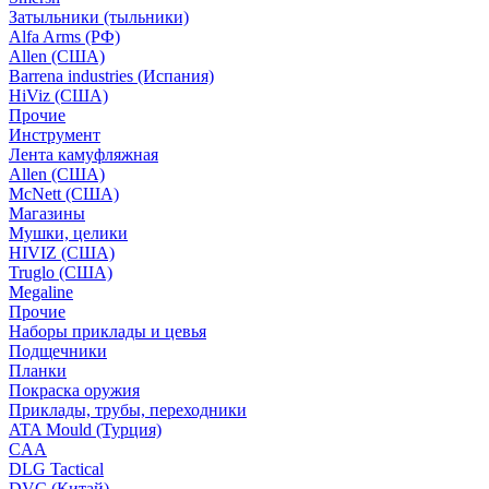
Затыльники (тыльники)
Alfa Arms (РФ)
Allen (США)
Barrena industries (Испания)
HiViz (США)
Прочие
Инструмент
Лента камуфляжная
Allen (США)
McNett (США)
Магазины
Мушки, целики
HIVIZ (США)
Truglo (США)
Megaline
Прочие
Наборы приклады и цевья
Подщечники
Планки
Покраска оружия
Приклады, трубы, переходники
ATA Mould (Турция)
CAA
DLG Tactical
DVC (Китай)