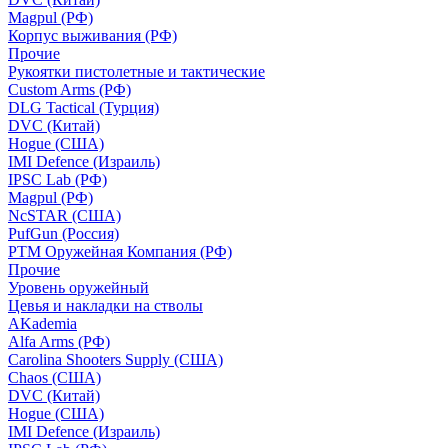
Magpul (РФ)
Корпус выживания (РФ)
Прочие
Рукоятки пистолетные и тактические
Custom Arms (РФ)
DLG Tactical (Турция)
DVC (Китай)
Hogue (США)
IMI Defence (Израиль)
IPSC Lab (РФ)
Magpul (РФ)
NcSTAR (США)
PufGun (Россия)
РТМ Оружейная Компания (РФ)
Прочие
Уровень оружейный
Цевья и накладки на стволы
AKademia
Alfa Arms (РФ)
Carolina Shooters Supply (США)
Chaos (США)
DVC (Китай)
Hogue (США)
IMI Defence (Израиль)