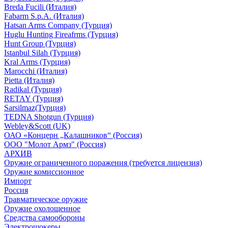
Breda Fucili (Италия)
Fabarm S.p.A. (Италия)
Hatsan Arms Company (Турция)
Huglu Hunting Fireafrms (Турция)
Hunt Group (Турция)
Istanbul Silah (Турция)
Kral Arms (Турция)
Marocchi (Италия)
Pietta (Италия)
Radikal (Турция)
RETAY (Турция)
Sarsilmaz(Турция)
TEDNA Shotgun (Турция)
Webley&Scott (UK)
ОАО «Концерн „Калашников“ (Россия)
ООО "Молот Армз" (Россия)
АРХИВ
Оружие ограниченного поражения (требуется лицензия)
Оружие комиссионное
Импорт
Россия
Травматическое оружие
Оружие охолощенное
Средства самообороны
Электрошокеры