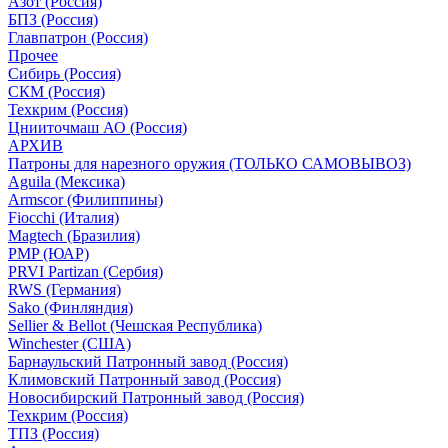
Азот (Россия)
БПЗ (Россия)
Главпатрон (Россия)
Прочее
Сибирь (Россия)
СКМ (Россия)
Техкрим (Россия)
Цнииточмаш АО (Россия)
АРХИВ
Патроны для нарезного оружия (ТОЛЬКО САМОВЫВОЗ)
Aguila (Мексика)
Armscor (Филиппины)
Fiocchi (Италия)
Magtech (Бразилия)
PMP (ЮАР)
PRVI Partizan (Сербия)
RWS (Германия)
Sako (Финляндия)
Sellier & Bellot (Чешская Республика)
Winchester (США)
Барнаульский Патронный завод (Россия)
Климовский Патронный завод (Россия)
Новосибирский Патронный завод (Россия)
Техкрим (Россия)
ТПЗ (Россия)