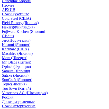
Северная Корона
Прочее
АРХИВ
Ножи кухонные
Cold Steel (США)
Field Factory (Япония)
Fiskars(Финляндия)
Fujiwara Kitchen (Япония)
Gladius
Jero(Португалия)
Kasumi (Япония)
Kershaw (США)
Masahiro (Япония)
Mora (Швеция)
Mr. Blade (Китай)
Opinel (Франция)
Samura (Япония)
Satake (Япония)
SunCraft (Япония)
Tojiro(Япония)
TuoTown (Китай)
Victorinox AG (Швейцария)
Россия
Доски разделочные
Ножи исторические