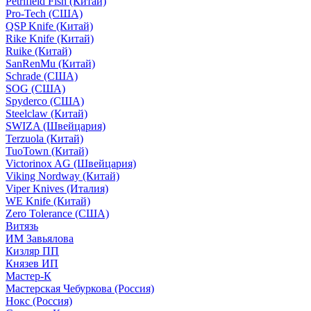
Petrifield Fish (Китай)
Pro-Tech (США)
QSP Knife (Китай)
Rike Knife (Китай)
Ruike (Китай)
SanRenMu (Китай)
Schrade (США)
SOG (США)
Spyderco (США)
Steelclaw (Китай)
SWIZA (Швейцария)
Terzuola (Китай)
TuoTown (Китай)
Victorinox AG (Швейцария)
Viking Nordway (Китай)
Viper Knives (Италия)
WE Knife (Китай)
Zero Tolerance (США)
Витязь
ИМ Завьялова
Кизляр ПП
Князев ИП
Мастер-К
Мастерская Чебуркова (Россия)
Нокс (Россия)