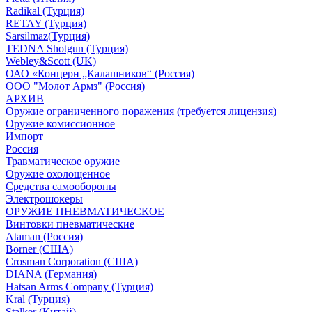
Radikal (Турция)
RETAY (Турция)
Sarsilmaz(Турция)
TEDNA Shotgun (Турция)
Webley&Scott (UK)
ОАО «Концерн „Калашников“ (Россия)
ООО "Молот Армз" (Россия)
АРХИВ
Оружие ограниченного поражения (требуется лицензия)
Оружие комиссионное
Импорт
Россия
Травматическое оружие
Оружие охолощенное
Средства самообороны
Электрошокеры
ОРУЖИЕ ПНЕВМАТИЧЕСКОЕ
Винтовки пневматические
Ataman (Россия)
Borner (США)
Crosman Corporation (США)
DIANA (Германия)
Hatsan Arms Company (Турция)
Kral (Турция)
Stalker (Китай)