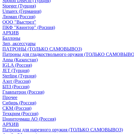
Spoton Disechi (Турция)
Stoeger (Турция)
Umarex (Германия)
Люман (Россия)
ООО "Выстрел"
ПКФ "Квинтор" (Росиия)
АРХИВ
Баллоны
Зип, аксессуары
ПАТРОНЫ (ТОЛЬКО САМОВЫВОЗ)
Патроны для гладкоствольного оружия (ТОЛЬКО САМОВЫВО
Anna (Казахстан)
IGLA (Россия)
JET (Турция)
Sterling (Турция)
Азот (Россия)
БПЗ (Россия)
Главпатрон (Россия)
Прочее
Сибирь (Россия)
СКМ (Россия)
Техкрим (Россия)
Цнииточмаш АО (Россия)
АРХИВ
Патроны для нарезного оружия (ТОЛЬКО САМОВЫВОЗ)