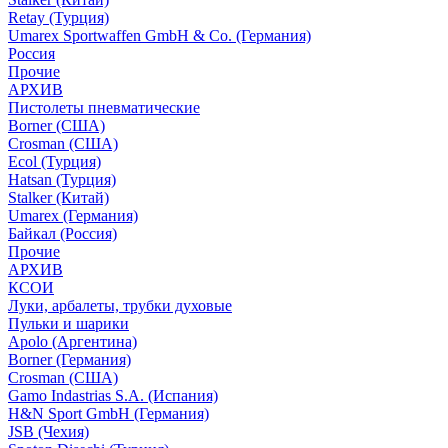
Retay (Турция)
Umarex Sportwaffen GmbH & Co. (Германия)
Россия
Прочие
АРХИВ
Пистолеты пневматические
Borner (США)
Crosman (США)
Ecol (Турция)
Hatsan (Турция)
Stalker (Китай)
Umarex (Германия)
Байкал (Россия)
Прочие
АРХИВ
КСОИ
Луки, арбалеты, трубки духовые
Пульки и шарики
Apolo (Аргентина)
Borner (Германия)
Crosman (США)
Gamo Indastrias S.A. (Испания)
H&N Sport GmbH (Германия)
JSB (Чехия)