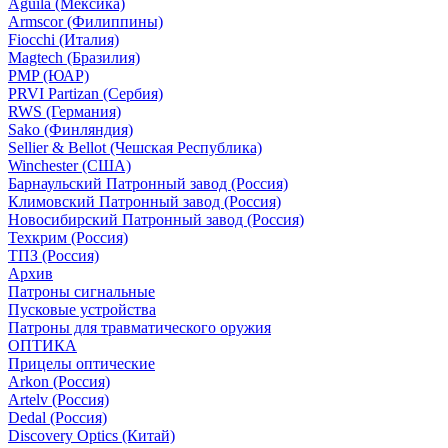
Aguila (Мексика)
Armscor (Филиппины)
Fiocchi (Италия)
Magtech (Бразилия)
PMP (ЮАР)
PRVI Partizan (Сербия)
RWS (Германия)
Sako (Финляндия)
Sellier & Bellot (Чешская Республика)
Winchester (США)
Барнаульский Патронный завод (Россия)
Климовский Патронный завод (Россия)
Новосибирский Патронный завод (Россия)
Техкрим (Россия)
ТПЗ (Россия)
Архив
Патроны сигнальные
Пусковые устройства
Патроны для травматического оружия
ОПТИКА
Прицелы оптические
Arkon (Россия)
Artelv (Россия)
Dedal (Россия)
Discovery Optics (Китай)