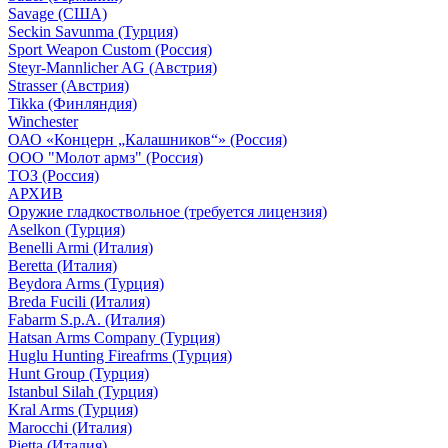
Savage (США)
Seckin Savunma (Турция)
Sport Weapon Custom (Россия)
Steyr-Mannlicher AG (Австрия)
Strasser (Австрия)
Tikka (Финляндия)
Winchester
ОАО «Концерн „Калашников“» (Россия)
ООО "Молот армз" (Россия)
ТОЗ (Россия)
АРХИВ
Оружие гладкоствольное (требуется лицензия)
Aselkon (Турция)
Benelli Armi (Италия)
Beretta (Италия)
Beydora Arms (Турция)
Breda Fucili (Италия)
Fabarm S.p.A. (Италия)
Hatsan Arms Company (Турция)
Huglu Hunting Fireafrms (Турция)
Hunt Group (Турция)
Istanbul Silah (Турция)
Kral Arms (Турция)
Marocchi (Италия)
Pietta (Италия)