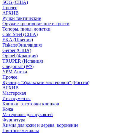
SOG (США)
Прочее
АРХИВ
Ручки тактические
Оружие тренировочное и трости
Топоры, пилы, лопатки
Cold Steel (США)
EKA (Швеция)
Fiskars(Финляндия)
Gerber (США)
Opinel (Франция)
TRUPER (Испания)
Следопыт (РФ)
УРМ Аника
Прочее
Кузница "Уральский мастеровой" (Россия)
АРХИВ
Мастерская
Инструменты
Клинки. заготовки клинков
Кожа
Материалы для рукоятей
Фурнитура
Химия для кожи и дерева, воронение
Цветные металлы