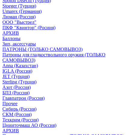
Spoton Disechi (Турция)
Stoeger (Турция)
Umarex (Германия)
Люман (Россия)
ООО "Выстрел"
ПКФ "Квинтор" (Росиия)
АРХИВ
Баллоны
Зип, аксессуары
ПАТРОНЫ (ТОЛЬКО САМОВЫВОЗ)
Патроны для гладкоствольного оружия (ТОЛЬКО
САМОВЫВОЗ)
Anna (Казахстан)
IGLA (Россия)
JET (Турция)
Sterling (Турция)
Азот (Россия)
БПЗ (Россия)
Главпатрон (Россия)
Прочее
Сибирь (Россия)
СКМ (Россия)
Техкрим (Россия)
Цнииточмаш АО (Россия)
АРХИВ