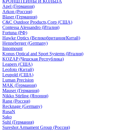
КРОНШТЕЙНЫ И КОЛЬЦА
Apel (Германия)
Arkon (Россия)
Blaser (Германия)
C&C Outdoor Products,Corp (США)
Contessa Alessandro (Италия)
Fortuna (РФ)
Hawke Optics (Великобритания/Китай)
Henneberger (Germany)
Innomount
Konus Optical and Sport Systems (Италия)
KOZAP (Чешская Республика)
Leapers (США)
Leofoto (Китай)
Leupold (США)
Luman Precision
MAK (Германия)
Mauser (Германия)
Nikko Stirling (Япония)
Rang (Россия)
Recknage (Germany)
RusaN
Sako
Suhl (Германия)
Sureshot Armament Group (Россия)