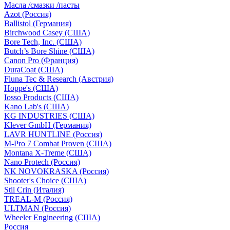
Масла /смазки /пасты
Azot (Россия)
Ballistol (Германия)
Birchwood Casey (США)
Bore Tech, Inc. (США)
Butch’s Bore Shine (СШA)
Canon Pro (Франция)
DuraCoat (США)
Fluna Tec & Research (Австрия)
Hoppe's (США)
Iosso Products (США)
Kano Lab's (США)
KG INDUSTRIES (США)
Klever GmbH (Германия)
LAVR HUNTLINE (Россия)
M-Pro 7 Combat Proven (СШA)
Montana X-Treme (США)
Nano Protech (Россия)
NK NOVOKRASKA (Россия)
Shooter's Choice (СШA)
Stil Crin (Италия)
TREAL-M (Россия)
ULTMAN (Россия)
Wheeler Engineering (СШA)
Россия