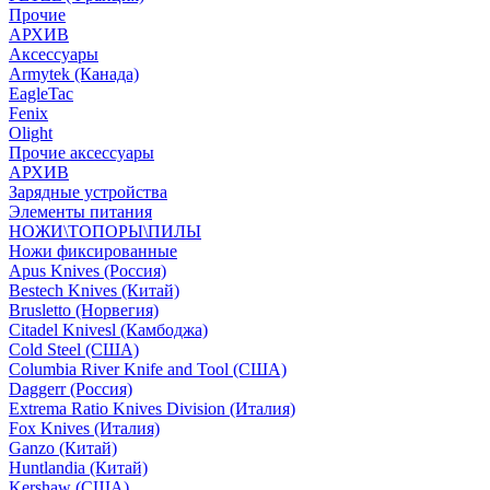
Прочие
АРХИВ
Аксессуары
Armytek (Канада)
EagleTac
Fenix
Olight
Прочие аксессуары
АРХИВ
Зарядные устройства
Элементы питания
НОЖИ\ТОПОРЫ\ПИЛЫ
Ножи фиксированные
Apus Knives (Россия)
Bestech Knives (Китай)
Brusletto (Норвегия)
Citadel Knivesl (Камбоджа)
Cold Steel (США)
Columbia River Knife and Tool (США)
Daggerr (Россия)
Extrema Ratio Knives Division (Италия)
Fox Knives (Италия)
Ganzo (Китай)
Huntlandia (Китай)
Kershaw (США)