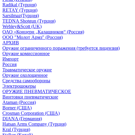
Radikal (Турция)
RETAY (Турция)
Sarsilmaz(Турция)
TEDNA Shotgun (Турция)
Webley&Scott (UK)
ОАО «Концерн „Калашников“ (Россия)
ООО "Молот Армз" (Россия)
АРХИВ
Оружие ограниченного поражения (требуется лицензия)
Оружие комиссионное
Импорт
Россия
Травматическое оружие
Оружие охолощенное
Средства самообороны
Электрошокеры
ОРУЖИЕ ПНЕВМАТИЧЕСКОЕ
Винтовки пневматические
Ataman (Россия)
Borner (США)
Crosman Corporation (США)
DIANA (Германия)
Hatsan Arms Company (Турция)
Kral (Турция)
Stalker (Китай)