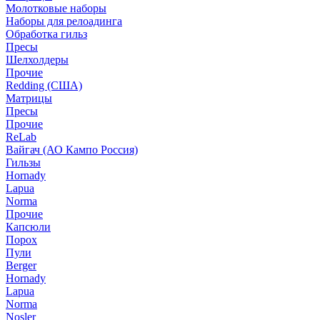
Молотковые наборы
Наборы для релоадинга
Обработка гильз
Пресы
Шелхолдеры
Прочие
Redding (США)
Матрицы
Пресы
Прочие
ReLab
Вайгач (АО Кампо Россия)
Гильзы
Hornady
Lapua
Norma
Прочие
Капсюли
Порох
Пули
Berger
Hornady
Lapua
Norma
Nosler