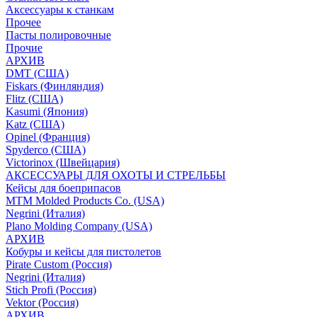
Аксессуары к станкам
Прочее
Пасты полировочные
Прочие
АРХИВ
DMT (США)
Fiskars (Финляндия)
Flitz (США)
Kasumi (Япония)
Katz (США)
Opinel (Франция)
Spyderco (США)
Victorinox (Швейцария)
АКСЕССУАРЫ ДЛЯ ОХОТЫ И СТРЕЛЬБЫ
Кейсы для боеприпасов
MTM Molded Products Co. (USA)
Negrini (Италия)
Plano Molding Company (USA)
АРХИВ
Кобуры и кейсы для пистолетов
Pirate Custom (Россия)
Negrini (Италия)
Stich Profi (Россия)
Vektor (Россия)
АРХИВ