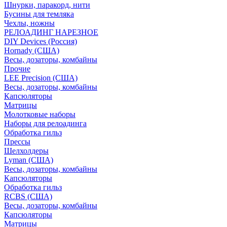
Шнурки, паракорд, нити
Бусины для темляка
Чехлы, ножны
РЕЛОАДИНГ НАРЕЗНОЕ
DIY Devices (Россия)
Hornady (США)
Весы, дозаторы, комбайны
Прочие
LEE Precision (США)
Весы, дозаторы, комбайны
Капсюляторы
Матрицы
Молотковые наборы
Наборы для релоадинга
Обработка гильз
Преcсы
Шелхолдеры
Lyman (США)
Весы, дозаторы, комбайны
Капсюляторы
Обработка гильз
RCBS (США)
Весы, дозаторы, комбайны
Капсюляторы
Матрицы