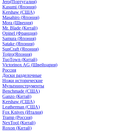
Jero(Португалия)
Kasumi (Япония)
Kershaw (США)
Masahiro (Япония)
Mora (Швеция)
Mr. Blade (Китай)
Opinel (Франция)
Samura (Япония)
Satake (Япония)
SunCraft (Япония)
Tojiro(Япония)
TuoTown (Китай)
Victorinox AG (Швейцария)
Россия
Доски разделочные
Ножи исторические
Мультиинструменты
Benchmade (США)
Ganzo (Китай)
Kershaw (США)
Leatherman (США)
Fox Knives (Италия)
Tramp (Россия)
NexTool (Китай)
Roxon (Китай)