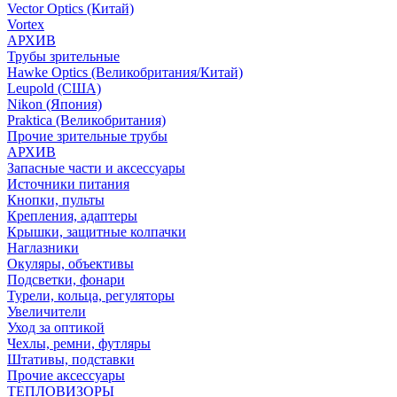
Vector Optics (Китай)
Vortex
АРХИВ
Трубы зрительные
Hawke Optics (Великобритания/Китай)
Leupold (США)
Nikon (Япония)
Praktica (Великобритания)
Прочие зрительные трубы
АРХИВ
Запасные части и аксессуары
Источники питания
Кнопки, пульты
Крепления, адаптеры
Крышки, защитные колпачки
Наглазники
Окуляры, объективы
Подсветки, фонари
Турели, кольца, регуляторы
Увеличители
Уход за оптикой
Чехлы, ремни, футляры
Штативы, подставки
Прочие аксессуары
ТЕПЛОВИЗОРЫ