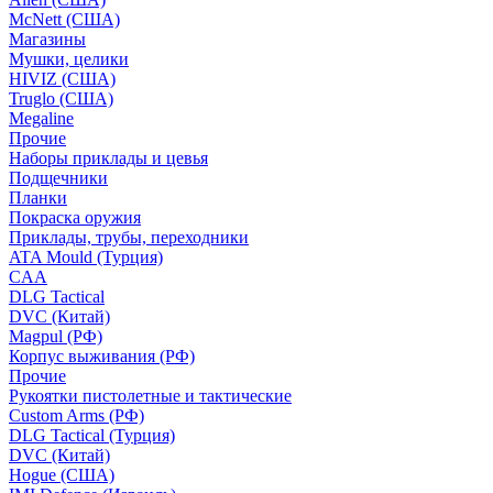
McNett (США)
Магазины
Мушки, целики
HIVIZ (США)
Truglo (США)
Megaline
Прочие
Наборы приклады и цевья
Подщечники
Планки
Покраска оружия
Приклады, трубы, переходники
ATA Mould (Турция)
CAA
DLG Tactical
DVC (Китай)
Magpul (РФ)
Корпус выживания (РФ)
Прочие
Рукоятки пистолетные и тактические
Custom Arms (РФ)
DLG Tactical (Турция)
DVC (Китай)
Hogue (США)