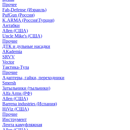
Прочее
Fab-Defense (Израиль)
PufGun (Россия)
K.ARMA (Россия\Турция)
Антабки
Allen (США)
Uncle Mike's (США)
Прочие
ДТК и дульные насадки
АКademia
SRVV
Vector
Тактика-Тула
Прочие
Адаптеры, гайки, переходники
Smersh
Затыльники (тыльники)
Alfa Arms (РФ)
Allen (США)
Barrena industries (Испания)
HiViz (США)
Прочие
Инструмент
Лента камуфляжная
Allen (США)