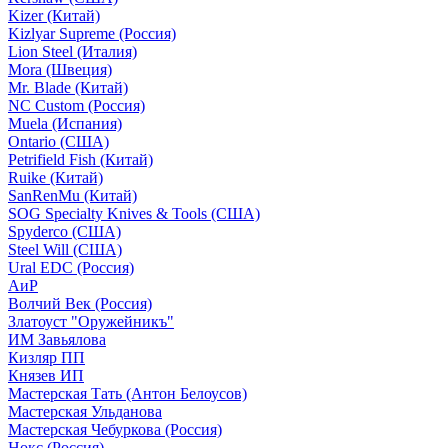
Kizer (Китай)
Kizlyar Supreme (Россия)
Lion Steel (Италия)
Mora (Швеция)
Mr. Blade (Китай)
NC Custom (Россия)
Muela (Испания)
Ontario (США)
Petrifield Fish (Китай)
Ruike (Китай)
SanRenMu (Китай)
SOG Specialty Knives & Tools (США)
Spyderco (США)
Steel Will (США)
Ural EDC (Россия)
АиР
Волчий Век (Россия)
Златоуст "Оружейникъ"
ИМ Завьялова
Кизляр ПП
Князев ИП
Мастерская Тать (Антон Белоусов)
Мастерская Ульданова
Мастерская Чебуркова (Россия)
Нокс (Россия)