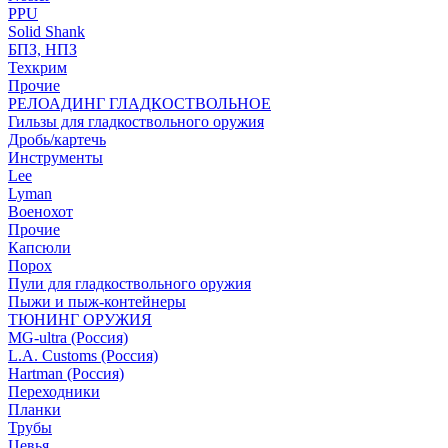
PPU
Solid Shank
БПЗ, НПЗ
Техкрим
Прочие
РЕЛОАДИНГ ГЛАДКОСТВОЛЬНОЕ
Гильзы для гладкоствольного оружия
Дробь/картечь
Инструменты
Lee
Lyman
Военохот
Прочие
Капсюли
Порох
Пули для гладкоствольного оружия
Пыжи и пыж-контейнеры
ТЮНИНГ ОРУЖИЯ
MG-ultra (Россия)
L.A. Customs (Россия)
Hartman (Россия)
Переходники
Планки
Трубы
Цевья