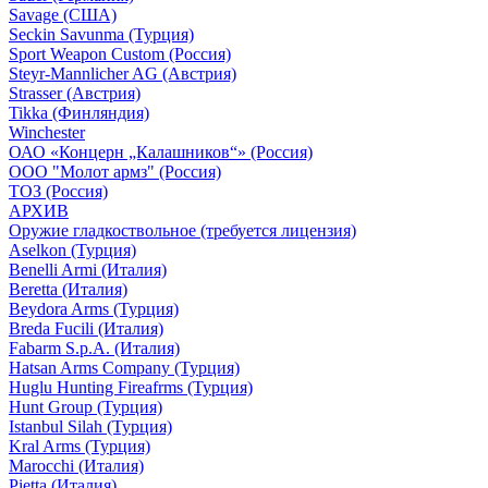
Savage (США)
Seckin Savunma (Турция)
Sport Weapon Custom (Россия)
Steyr-Mannlicher AG (Австрия)
Strasser (Австрия)
Tikka (Финляндия)
Winchester
ОАО «Концерн „Калашников“» (Россия)
ООО "Молот армз" (Россия)
ТОЗ (Россия)
АРХИВ
Оружие гладкоствольное (требуется лицензия)
Aselkon (Турция)
Benelli Armi (Италия)
Beretta (Италия)
Beydora Arms (Турция)
Breda Fucili (Италия)
Fabarm S.p.A. (Италия)
Hatsan Arms Company (Турция)
Huglu Hunting Fireafrms (Турция)
Hunt Group (Турция)
Istanbul Silah (Турция)
Kral Arms (Турция)
Marocchi (Италия)
Pietta (Италия)