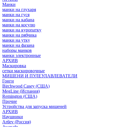
Манки
манки на глухаря
манки на гуся
манки на кабана
манки на косулю
манки на куропатку
манки на рябчика
манки на утку
манки на фазана
наборы манков
манки электронные
АРХИВ
Маскировка
сетки маскировочные
МИШЕНИ И ПУЛЕУЛАВЛЕВАТЕЛИ
Гонги
Birchwood Casey (США)
MegLine (Испания)
Remington (США)
Прочие
Устройства для запуска мишеней
АРХИВ
Наушники
Artlev (Россия)
Awesafe