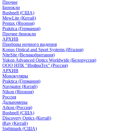
Прочие
Бинокли
Bushnell (США)
MewLite (Китай)
Pentax (Япония)
Praktica (Германия)
Прочие бинокли
АРХИВ
Приборы ночного видения
Konus Optical and Sport Systems (Италия)
NiteSite (Великобритания)
Yukon Advanced Optics Worldwide (Белоруссия)
ООО НПК "ИнфраТех" (Россия)
АРХИВ
Монокуляры
Praktica (Германия)
Navigator (Китай)
Nikon (Япония)
Россия
Дальномеры
Arkon (Россия)
Bushnell (США)
Discovery Optics (Китай)
iRay (Китай)
Sightmark (США)