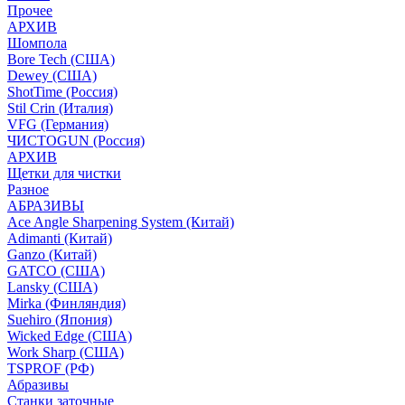
Прочее
АРХИВ
Шомпола
Bore Tech (США)
Dewey (США)
ShotTime (Россия)
Stil Crin (Италия)
VFG (Германия)
ЧИСТОGUN (Россия)
АРХИВ
Щетки для чистки
Разное
АБРАЗИВЫ
Ace Angle Sharpening System (Китай)
Adimanti (Китай)
Ganzo (Китай)
GATCO (США)
Lansky (США)
Mirka (Финляндия)
Suehiro (Япония)
Wicked Edge (США)
Work Sharp (США)
TSPROF (РФ)
Абразивы
Станки заточные