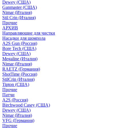
Dewey (США)
Ganmaster (США)
Nimar (Италия)
Stil Crin (Италия)
Прочие
АРХИВ
Направляющие для чистки
Насадки для шомпола
A2S Gun (Россия)
Bore Tech (США)
Dewey (США)
Megaline (Италия)
Nimar (Италия)
RAETZ (Германия)
ShotTime (Россия)
StilCrin (Италия)
Tipton (США)
Прочие
Патчи
A2S (Россия)
Birchwood Casey (США)
Dewey (США)
Nimar (Италия)
VFG (Германия)
Прочие