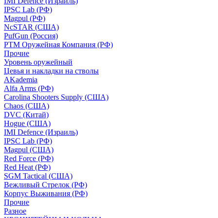
IMI Defence (Израиль)
IPSC Lab (РФ)
Magpul (РФ)
NcSTAR (США)
PufGun (Россия)
РТМ Оружейная Компания (РФ)
Прочие
Уровень оружейный
Цевья и накладки на стволы
AKademia
Alfa Arms (РФ)
Carolina Shooters Supply (США)
Chaos (США)
DVC (Китай)
Hogue (США)
IMI Defence (Израиль)
IPSC Lab (РФ)
Magpul (США)
Red Force (РФ)
Red Heat (РФ)
SGM Tactical (США)
Вежливый Стрелок (РФ)
Корпус Выживания (РФ)
Прочие
Разное