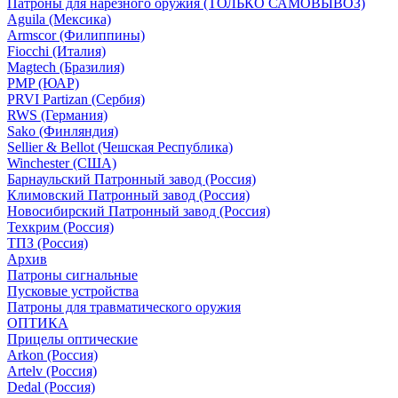
Патроны для нарезного оружия (ТОЛЬКО САМОВЫВОЗ)
Aguila (Мексика)
Armscor (Филиппины)
Fiocchi (Италия)
Magtech (Бразилия)
PMP (ЮАР)
PRVI Partizan (Сербия)
RWS (Германия)
Sako (Финляндия)
Sellier & Bellot (Чешская Республика)
Winchester (США)
Барнаульский Патронный завод (Россия)
Климовский Патронный завод (Россия)
Новосибирский Патронный завод (Россия)
Техкрим (Россия)
ТПЗ (Россия)
Архив
Патроны сигнальные
Пусковые устройства
Патроны для травматического оружия
ОПТИКА
Прицелы оптические
Arkon (Россия)
Artelv (Россия)
Dedal (Россия)