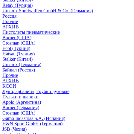
Retay (Турция)
Umarex Sportwaffen GmbH & Co. (Германия)
Россия
Прочие
АРХИВ
Пистолеты пневматические
Borner (США)
Crosman (США)
Ecol (Турция)
Hatsan (Турция)
Stalker (Китай)
Umarex (Германия)
Байкал (Россия)
Прочие
АРХИВ
КСОИ
Луки, арбалеты, трубки духовые
Пульки и шарики
Apolo (Аргентина)
Borner (Германия)
Crosman (США)
Gamo Indastrias S.A. (Испания)
H&N Sport GmbH (Германия)
JSB (Чехия)