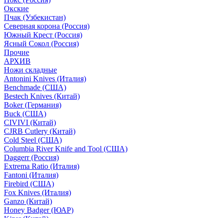
Окские
Пчак (Узбекистан)
Северная корона (Россия)
Южный Крест (Россия)
Ясный Сокол (Россия)
Прочие
АРХИВ
Ножи складные
Antonini Knives (Италия)
Benchmade (США)
Bestech Knives (Китай)
Boker (Германия)
Buck (США)
CIVIVI (Китай)
CJRB Cutlery (Китай)
Cold Steel (США)
Columbia River Knife and Tool (США)
Daggerr (Россия)
Extrema Ratio (Италия)
Fantoni (Италия)
Firebird (США)
Fox Knives (Италия)
Ganzo (Китай)
Honey Badger (ЮАР)