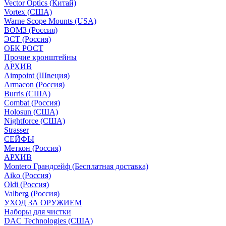
Vector Optics (Китай)
Vortex (США)
Warne Scope Mounts (USA)
ВОМЗ (Россия)
ЭСТ (Россия)
ОБК РОСТ
Прочие кронштейны
АРХИВ
Aimpoint (Швеция)
Armacon (Россия)
Burris (США)
Combat (Россия)
Holosun (США)
Nightforce (США)
Strasser
СЕЙФЫ
Меткон (Россия)
АРХИВ
Montero Грандсейф (Бесплатная доставка)
Aiko (Россия)
Oldi (Россия)
Valberg (Россия)
УХОД ЗА ОРУЖИЕМ
Наборы для чистки
DAC Technologies (США)