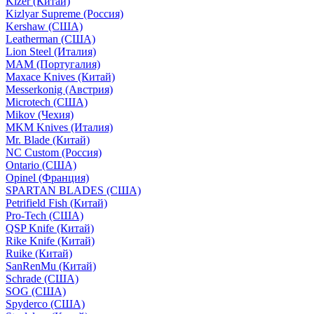
Kizer (Китай)
Kizlyar Supreme (Россия)
Kershaw (США)
Leatherman (США)
Lion Steel (Италия)
MAM (Португалия)
Maxace Knives (Китай)
Messerkonig (Австрия)
Microtech (США)
Mikov (Чехия)
MKM Knives (Италия)
Mr. Blade (Китай)
NC Custom (Россия)
Ontario (США)
Opinel (Франция)
SPARTAN BLADES (США)
Petrifield Fish (Китай)
Pro-Tech (США)
QSP Knife (Китай)
Rike Knife (Китай)
Ruike (Китай)
SanRenMu (Китай)
Schrade (США)
SOG (США)
Spyderco (США)