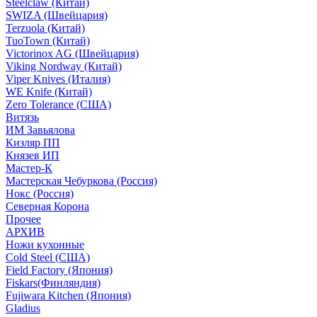
Steelclaw (Китай)
SWIZA (Швейцария)
Terzuola (Китай)
TuoTown (Китай)
Victorinox AG (Швейцария)
Viking Nordway (Китай)
Viper Knives (Италия)
WE Knife (Китай)
Zero Tolerance (США)
Витязь
ИМ Завьялова
Кизляр ПП
Князев ИП
Мастер-К
Мастерская Чебуркова (Россия)
Нокс (Россия)
Северная Корона
Прочее
АРХИВ
Ножи кухонные
Cold Steel (США)
Field Factory (Япония)
Fiskars(Финляндия)
Fujiwara Kitchen (Япония)
Gladius