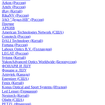
Arkon (Россия)
Artelv (Россия)
iRay (Китай)
RikaNV (Россия)
ЗАО "Дедал-НВ" (Россия)
Прочие
АРХИВ
American Technologies Network (США)
Conotech (Россия)
DALI Technology (Китай)
Fortuna (Россия)
Lahoux Optics B.V. (Голландия)
LEGAT (Россия)
Sytong (Китай)
YukonAdvanced Optics Worldwide (Белоруссия)
ФОНАРИ И ЛЦУ
Фонари и ЛЦУ
Armytek (Канада)
Energizer (США)
Fenix (Китай)
Konus Optical and Sport Systems (Италия)
Led Lenser (Германия)
Nextorch (Китай)
Olight (США)
PETZL (Франция)