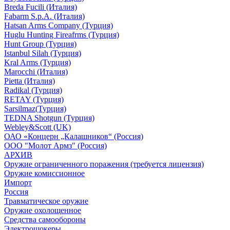
Breda Fucili (Италия)
Fabarm S.p.A. (Италия)
Hatsan Arms Company (Турция)
Huglu Hunting Fireafrms (Турция)
Hunt Group (Турция)
Istanbul Silah (Турция)
Kral Arms (Турция)
Marocchi (Италия)
Pietta (Италия)
Radikal (Турция)
RETAY (Турция)
Sarsilmaz(Турция)
TEDNA Shotgun (Турция)
Webley&Scott (UK)
ОАО «Концерн „Калашников“ (Россия)
ООО "Молот Армз" (Россия)
АРХИВ
Оружие ограниченного поражения (требуется лицензия)
Оружие комиссионное
Импорт
Россия
Травматическое оружие
Оружие охолощенное
Средства самообороны
Электрошокеры