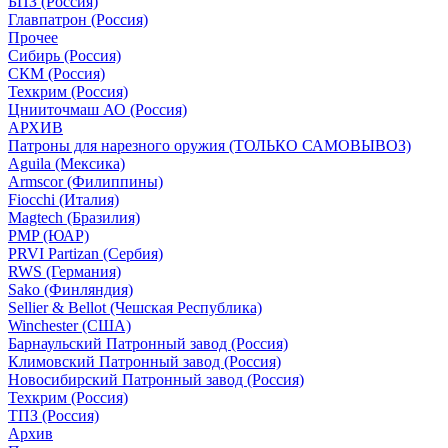
БПЗ (Россия)
Главпатрон (Россия)
Прочее
Сибирь (Россия)
СКМ (Россия)
Техкрим (Россия)
Цнииточмаш АО (Россия)
АРХИВ
Патроны для нарезного оружия (ТОЛЬКО САМОВЫВОЗ)
Aguila (Мексика)
Armscor (Филиппины)
Fiocchi (Италия)
Magtech (Бразилия)
PMP (ЮАР)
PRVI Partizan (Сербия)
RWS (Германия)
Sako (Финляндия)
Sellier & Bellot (Чешская Республика)
Winchester (США)
Барнаульский Патронный завод (Россия)
Климовский Патронный завод (Россия)
Новосибирский Патронный завод (Россия)
Техкрим (Россия)
ТПЗ (Россия)
Архив