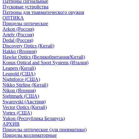
Патроны сигнальные
Пусковые устройства
Патроны для травматического оружия
ОПТИКА
Прицелы оптические
Arkon (Россия)
Artelv (Россия)
Dedal (Россия)
Discovery Optics (Китай)
Hakko (Япония)
Hawke Optics (Великобритания/Китай)
Konus Optical and Sport Systems (Италия)
Leapers (Китай)
Leupold (США)
Nightforce (США)
Nikko Stirling (Китай)
Nikon (Япония)
Sightmark (США)
Swarovski (Австрия)
Vector Optics (Китай)
Vortex (США)
Yukon (Республика Беларусь)
АРХИВ
Прицелы оптические (для пневматики)
Прицелы коллиматорные