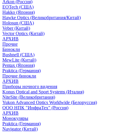
Arkon (Россия)
EOTech (США)
Hakko (Япония)
Hawke Optics (Великобритания/Китай)
Holosun (США)
Veber (Китай)
Vector Optics (Китай)
АРХИВ
Прочие
Бинокли
Bushnell (США)
MewLite (Китай)
Pentax (Япония)
Praktica (Германия)
Прочие бинокли
АРХИВ
Приборы ночного видения
Konus Optical and Sport Systems (Италия)
NiteSite (Великобритания)
Yukon Advanced Optics Worldwide (Белоруссия)
ООО НПК "ИнфраТех" (Россия)
АРХИВ
Монокуляры
Praktica (Германия)
Navigator (Китай)