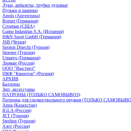
Луки, арбалеты, трубки духовые
Пульки и шарики
Apolo (Аргентина)
Borner (Германия)
Crosman (США)
Gamo Indastrias S.A. (Испания)
H&N Sport GmbH (Германия)
JSB (Чехия)
Spoton Disechi (Турция)
Stoeger (Турция)
Umarex (Германия)
Люман (Россия)
ООО "Выстрел"
ПКФ "Квинтор" (Росиия)
АРХИВ
Баллоны
Зип, аксессуары
ПАТРОНЫ (ТОЛЬКО САМОВЫВОЗ)
Патроны для гладкоствольного оружия (ТОЛЬКО САМОВЫВО
Anna (Казахстан)
IGLA (Россия)
JET (Турция)
Sterling (Турция)
Азот (Россия)