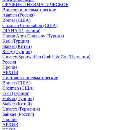
ОРУЖИЕ ПНЕВМАТИЧЕСКОЕ
Винтовки пневматические
Ataman (Россия)
Borner (США)
Crosman Corporation (США)
DIANA (Германия)
Hatsan Arms Company (Турция)
Kral (Турция)
Stalker (Китай)
Retay (Турция)
Umarex Sportwaffen GmbH & Co. (Германия)
Россия
Прочие
АРХИВ
Пистолеты пневматические
Borner (США)
Crosman (США)
Ecol (Турция)
Hatsan (Турция)
Stalker (Китай)
Umarex (Германия)
Байкал (Россия)
Прочие
АРХИВ
КСОИ