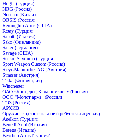
Huglu (Турция)
NRG (Россия)
Norinco (Китай)
ORSIS (Россия)
Remington Arms (США)
Retay (Турция)
Sabatti (Италия)
Sako (Финляндия)
Sauer (Германия)
Savage (США)
Seckin Savunma (Турция)
Sport Weapon Custom (Россия)
Steyr-Mannlicher AG (Австрия)
Strasser (Австрия)
Tikka (Финляндия)
Winchester
ОАО «Концерн „Калашников“» (Россия)
ООО "Молот армз" (Россия)
ТОЗ (Россия)
АРХИВ
Оружие гладкоствольное (требуется лицензия)
Aselkon (Турция)
Benelli Armi (Италия)
Beretta (Италия)
Beydora Arms (Турция)