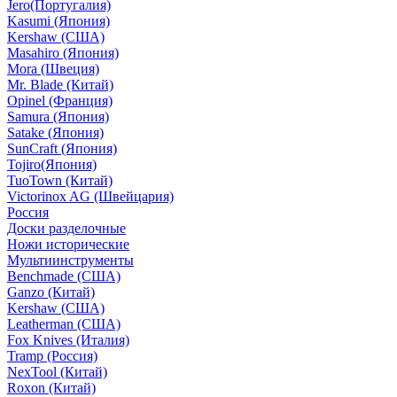
Jero(Португалия)
Kasumi (Япония)
Kershaw (США)
Masahiro (Япония)
Mora (Швеция)
Mr. Blade (Китай)
Opinel (Франция)
Samura (Япония)
Satake (Япония)
SunCraft (Япония)
Tojiro(Япония)
TuoTown (Китай)
Victorinox AG (Швейцария)
Россия
Доски разделочные
Ножи исторические
Мультиинструменты
Benchmade (США)
Ganzo (Китай)
Kershaw (США)
Leatherman (США)
Fox Knives (Италия)
Tramp (Россия)
NexTool (Китай)
Roxon (Китай)