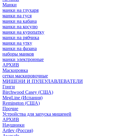
Манки
манки на глухаря
манки на гуся
манки на кабана
манки на косулю
манки на куропатку
манки на рябчика
манки на утку
манки на фазана
наборы манков
манки электронные
АРХИВ
Маскировка
сетки маскировочные
МИШЕНИ И ПУЛЕУЛАВЛЕВАТЕЛИ
Гонги
Birchwood Casey (США)
MegLine (Испания)
Remington (США)
Прочие
Устройства для запуска мишеней
АРХИВ
Наушники
Artlev (Россия)
Awesafe