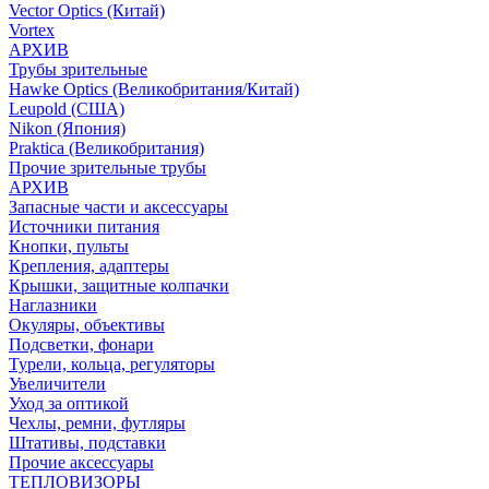
Vector Optics (Китай)
Vortex
АРХИВ
Трубы зрительные
Hawke Optics (Великобритания/Китай)
Leupold (США)
Nikon (Япония)
Praktica (Великобритания)
Прочие зрительные трубы
АРХИВ
Запасные части и аксессуары
Источники питания
Кнопки, пульты
Крепления, адаптеры
Крышки, защитные колпачки
Наглазники
Окуляры, объективы
Подсветки, фонари
Турели, кольца, регуляторы
Увеличители
Уход за оптикой
Чехлы, ремни, футляры
Штативы, подставки
Прочие аксессуары
ТЕПЛОВИЗОРЫ