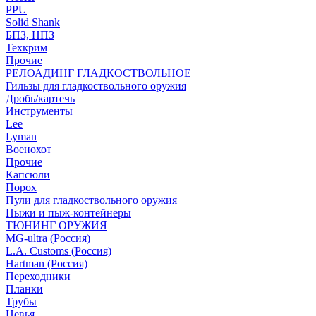
PPU
Solid Shank
БПЗ, НПЗ
Техкрим
Прочие
РЕЛОАДИНГ ГЛАДКОСТВОЛЬНОЕ
Гильзы для гладкоствольного оружия
Дробь/картечь
Инструменты
Lee
Lyman
Военохот
Прочие
Капсюли
Порох
Пули для гладкоствольного оружия
Пыжи и пыж-контейнеры
ТЮНИНГ ОРУЖИЯ
MG-ultra (Россия)
L.A. Customs (Россия)
Hartman (Россия)
Переходники
Планки
Трубы
Цевья