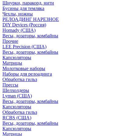
Шнурки, паракорд, нити
Бусины для темляка
Чехлы, ножны
РЕЛОАДИНГ НАРЕЗНОЕ
DIY Devices (Россия)
Hornady (США)
Весы, дозаторы, комбайны
Прочие
LEE Precision (США)
Весы, дозаторы, комбайны
Капсюляторы
Матрицы
Молотковые наборы
Наборы для релоадинга
Обработка гильз
Преcсы
Шелхолдеры
Lyman (США)
Весы, дозаторы, комбайны
Капсюляторы
Обработка гильз
RCBS (США)
Весы, дозаторы, комбайны
Капсюляторы
Матрицы