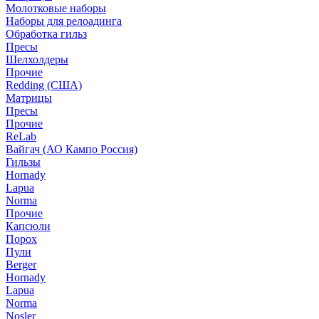
Молотковые наборы
Наборы для релоадинга
Обработка гильз
Пресы
Шелхолдеры
Прочие
Redding (США)
Матрицы
Пресы
Прочие
ReLab
Вайгач (АО Кампо Россия)
Гильзы
Hornady
Lapua
Norma
Прочие
Капсюли
Порох
Пули
Berger
Hornady
Lapua
Norma
Nosler