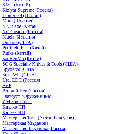
Kizer (Китай)
Kizlyar Supreme (Россия)
Lion Steel (Италия)
Mora (Швеция)
Mr. Blade (Китай)
NC Custom (Россия)
Muela (Испания)
Ontario (США)
Petrifield Fish (Китай)
Ruike (Китай)
SanRenMu (Китай)
SOG Specialty Knives & Tools (США)
Spyderco (США)
Steel Will (США)
Ural EDC (Россия)
АиР
Волчий Век (Россия)
Златоуст "Оружейникъ"
ИМ Завьялова
Кизляр ПП
Князев ИП
Мастерская Тать (Антон Белоусов)
Мастерская Ульданова
Мастерская Чебуркова (Россия)
Нокс (Россия)