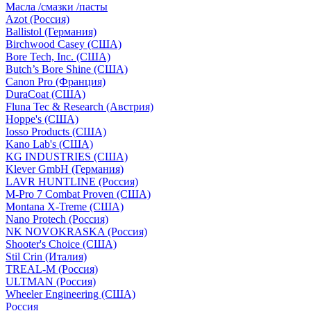
Масла /смазки /пасты
Azot (Россия)
Ballistol (Германия)
Birchwood Casey (США)
Bore Tech, Inc. (США)
Butch’s Bore Shine (СШA)
Canon Pro (Франция)
DuraCoat (США)
Fluna Tec & Research (Австрия)
Hoppe's (США)
Iosso Products (США)
Kano Lab's (США)
KG INDUSTRIES (США)
Klever GmbH (Германия)
LAVR HUNTLINE (Россия)
M-Pro 7 Combat Proven (СШA)
Montana X-Treme (США)
Nano Protech (Россия)
NK NOVOKRASKA (Россия)
Shooter's Choice (СШA)
Stil Crin (Италия)
TREAL-M (Россия)
ULTMAN (Россия)
Wheeler Engineering (СШA)
Россия