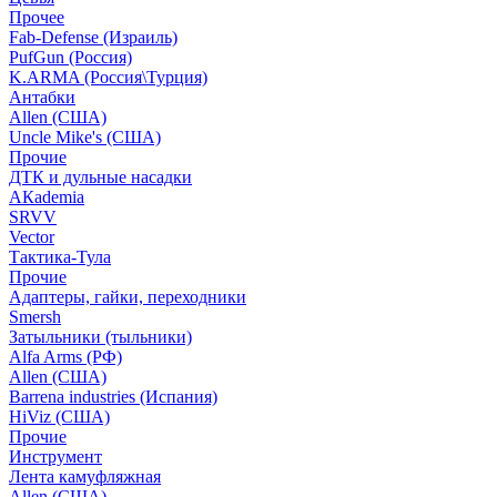
Прочее
Fab-Defense (Израиль)
PufGun (Россия)
K.ARMA (Россия\Турция)
Антабки
Allen (США)
Uncle Mike's (США)
Прочие
ДТК и дульные насадки
АКademia
SRVV
Vector
Тактика-Тула
Прочие
Адаптеры, гайки, переходники
Smersh
Затыльники (тыльники)
Alfa Arms (РФ)
Allen (США)
Barrena industries (Испания)
HiViz (США)
Прочие
Инструмент
Лента камуфляжная
Allen (США)