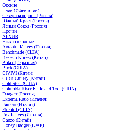
Окские
Пчак (Узбекистан)
Северная корона (Россия)
Южный Крест (Россия)
Ясный Сокол (Россия)
Прочие
АРХИВ
Ножи складные
Antonini Knives (Италия)
Benchmade (США)
Bestech Knives (Китай)
Boker (Германия)
Buck (США)
CIVIVI (Китай)
CJRB Cutlery (Китай)
Cold Steel (США)
Columbia River Knife and Tool (США)
Daggerr (Россия)
Extrema Ratio (Италия)
Fantoni (Италия)
Firebird (США)
Fox Knives (Италия)
Ganzo (Китай)
Honey Badger (ЮАР)