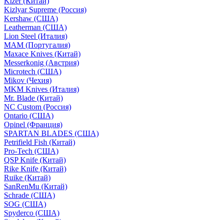
Kizer (Китай)
Kizlyar Supreme (Россия)
Kershaw (США)
Leatherman (США)
Lion Steel (Италия)
MAM (Португалия)
Maxace Knives (Китай)
Messerkonig (Австрия)
Microtech (США)
Mikov (Чехия)
MKM Knives (Италия)
Mr. Blade (Китай)
NC Custom (Россия)
Ontario (США)
Opinel (Франция)
SPARTAN BLADES (США)
Petrifield Fish (Китай)
Pro-Tech (США)
QSP Knife (Китай)
Rike Knife (Китай)
Ruike (Китай)
SanRenMu (Китай)
Schrade (США)
SOG (США)
Spyderco (США)