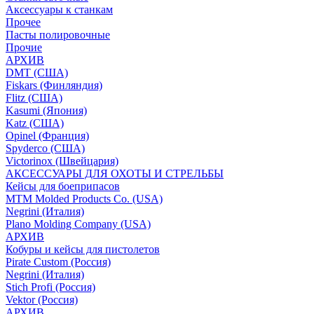
Аксессуары к станкам
Прочее
Пасты полировочные
Прочие
АРХИВ
DMT (США)
Fiskars (Финляндия)
Flitz (США)
Kasumi (Япония)
Katz (США)
Opinel (Франция)
Spyderco (США)
Victorinox (Швейцария)
АКСЕССУАРЫ ДЛЯ ОХОТЫ И СТРЕЛЬБЫ
Кейсы для боеприпасов
MTM Molded Products Co. (USA)
Negrini (Италия)
Plano Molding Company (USA)
АРХИВ
Кобуры и кейсы для пистолетов
Pirate Custom (Россия)
Negrini (Италия)
Stich Profi (Россия)
Vektor (Россия)
АРХИВ