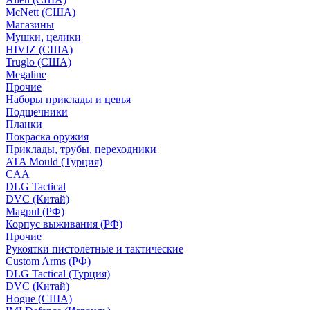
McNett (США)
Магазины
Мушки, целики
HIVIZ (США)
Truglo (США)
Megaline
Прочие
Наборы приклады и цевья
Подщечники
Планки
Покраска оружия
Приклады, трубы, переходники
ATA Mould (Турция)
CAA
DLG Tactical
DVC (Китай)
Magpul (РФ)
Корпус выживания (РФ)
Прочие
Рукоятки пистолетные и тактические
Custom Arms (РФ)
DLG Tactical (Турция)
DVC (Китай)
Hogue (США)