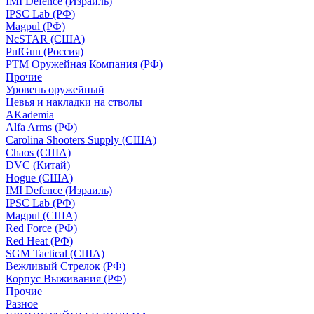
IMI Defence (Израиль)
IPSC Lab (РФ)
Magpul (РФ)
NcSTAR (США)
PufGun (Россия)
РТМ Оружейная Компания (РФ)
Прочие
Уровень оружейный
Цевья и накладки на стволы
AKademia
Alfa Arms (РФ)
Carolina Shooters Supply (США)
Chaos (США)
DVC (Китай)
Hogue (США)
IMI Defence (Израиль)
IPSC Lab (РФ)
Magpul (США)
Red Force (РФ)
Red Heat (РФ)
SGM Tactical (США)
Вежливый Стрелок (РФ)
Корпус Выживания (РФ)
Прочие
Разное