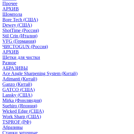
Прочее
АРХИВ
Шомпола
Bore Tech (США)
Dewey (США)
ShotTime (Россия)
Stil Crin (Италия)
VFG (Германия)
ЧИСТОGUN (Россия)
АРХИВ
Щетки для чистки
Разное
АБРАЗИВЫ
Ace Angle Sharpening System (Китай)
Adimanti (Китай)
Ganzo (Китай)
GATCO (США)
Lansky (США)
Mirka (Финляндия)
Suehiro (Япония)
Wicked Edge (США)
Work Sharp (США)
TSPROF (РФ)
Абразивы
Станки заточные