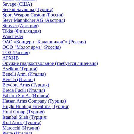
Savage (США)
Seckin Savunma (Турция)
Sport Weapon Custom (Россия)
Steyr-Mannlicher AG (Австрия)
Strasser (Австрия)
Tikka (Финляндия)
Winchester
ОАО «Концерн „Калашников“» (Россия)
ООО "Молот армз" (Россия)
ТОЗ (Россия)
АРХИВ
Оружие гладкоствольное (требуется лицензия)
Aselkon (Турция)
Benelli Armi (Италия)
Beretta (Италия)
Beydora Arms (Турция)
Breda Fucili (Италия)
Fabarm S.p.A. (Италия)
Hatsan Arms Company (Турция)
Huglu Hunting Fireafrms (Турция)
Hunt Group (Турция)
Istanbul Silah (Турция)
Kral Arms (Турция)
Marocchi (Италия)
Pietta (Италия)