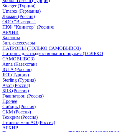
Spoton Disechi (Турция)
Stoeger (Турция)
Umarex (Германия)
Люман (Россия)
ООО "Выстрел"
ПКФ "Квинтор" (Росиия)
АРХИВ
Баллоны
Зип, аксессуары
ПАТРОНЫ (ТОЛЬКО САМОВЫВОЗ)
Патроны для гладкоствольного оружия (ТОЛЬКО
САМОВЫВОЗ)
Anna (Казахстан)
IGLA (Россия)
JET (Турция)
Sterling (Турция)
Азот (Россия)
БПЗ (Россия)
Главпатрон (Россия)
Прочее
Сибирь (Россия)
СКМ (Россия)
Техкрим (Россия)
Цнииточмаш АО (Россия)
АРХИВ