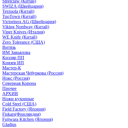
Steelclaw (Китай)
SWIZA (Швейцария)
Terzuola (Китай)
TuoTown (Китай)
Victorinox AG (Швейцария)
Viking Nordway (Китай)
Viper Knives (Италия)
WE Knife (Китай)
Zero Tolerance (США)
Витязь
ИМ Завьялова
Кизляр ПП
Князев ИП
Мастер-К
Мастерская Чебуркова (Россия)
Нокс (Россия)
Северная Корона
Прочее
АРХИВ
Ножи кухонные
Cold Steel (США)
Field Factory (Япония)
Fiskars(Финляндия)
Fujiwara Kitchen (Япония)
Gladius