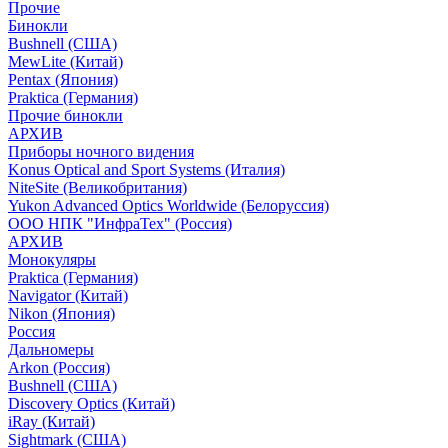
Прочие
Бинокли
Bushnell (США)
MewLite (Китай)
Pentax (Япония)
Praktica (Германия)
Прочие бинокли
АРХИВ
Приборы ночного видения
Konus Optical and Sport Systems (Италия)
NiteSite (Великобритания)
Yukon Advanced Optics Worldwide (Белоруссия)
ООО НПК "ИнфраТех" (Россия)
АРХИВ
Монокуляры
Praktica (Германия)
Navigator (Китай)
Nikon (Япония)
Россия
Дальномеры
Arkon (Россия)
Bushnell (США)
Discovery Optics (Китай)
iRay (Китай)
Sightmark (США)