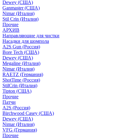
Dewey (США)
Ganmaster (США)
Nimar (Италия)
Stil Crin (Италия)
Прочие
АРХИВ
Направляющие для чистки
Насадки для шомпола
A2S Gun (Россия)
Bore Tech (США)
Dewey (США)
Megaline (Италия)
Nimar (Италия)
RAETZ (Германия)
ShotTime (Россия)
StilCrin (Италия)
Tipton (США)
Прочие
Патчи
A2S (Россия)
Birchwood Casey (США)
Dewey (США)
Nimar (Италия)
VFG (Германия)
Прочие