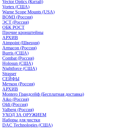
Vector Optics (Китай)
Vortex (США)
Warne Scope Mounts (USA)
ВОМЗ (Россия)
ЭСТ (Россия)
ОБК РОСТ
Прочие кронштейны
АРХИВ
Aimpoint (Швеция)
Armacon (Россия)
Burris (США)
Combat (Россия)
Holosun (США)
Nightforce (США)
Strasser
СЕЙФЫ
Меткон (Россия)
АРХИВ
Montero Грандсейф (Бесплатная доставка)
Aiko (Россия)
Oldi (Россия)
Valberg (Россия)
УХОД ЗА ОРУЖИЕМ
Наборы для чистки
DAC Technologies (США)