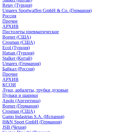
Retay (Турция)
Umarex Sportwaffen GmbH & Co. (Германия)
Россия
Прочие
АРХИВ
Пистолеты пневматические
Borner (США)
Crosman (США)
Ecol (Турция)
Hatsan (Турция)
Stalker (Китай)
Umarex (Германия)
Байкал (Россия)
Прочие
АРХИВ
КСОИ
Луки, арбалеты, трубки духовые
Пульки и шарики
Apolo (Аргентина)
Borner (Германия)
Crosman (США)
Gamo Indastrias S.A. (Испания)
H&N Sport GmbH (Германия)
JSB (Чехия)