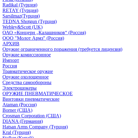
Radikal (Турция)
RETAY (Турция)
Sarsilmaz(Турция)
TEDNA Shotgun (Турция)
Webley&Scott (UK)
ОАО «Концерн „Калашников“ (Россия)
ООО "Молот Армз" (Россия)
АРХИВ
Оружие ограниченного поражения (требуется лицензия)
Оружие комиссионное
Импорт
Россия
Травматическое оружие
Оружие охолощенное
Средства самообороны
Электрошокеры
ОРУЖИЕ ПНЕВМАТИЧЕСКОЕ
Винтовки пневматические
Ataman (Россия)
Borner (США)
Crosman Corporation (США)
DIANA (Германия)
Hatsan Arms Company (Турция)
Kral (Турция)
Stalker (Китай)