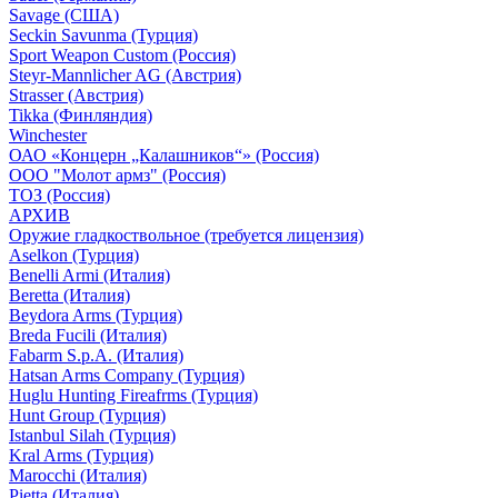
Savage (США)
Seckin Savunma (Турция)
Sport Weapon Custom (Россия)
Steyr-Mannlicher AG (Австрия)
Strasser (Австрия)
Tikka (Финляндия)
Winchester
ОАО «Концерн „Калашников“» (Россия)
ООО "Молот армз" (Россия)
ТОЗ (Россия)
АРХИВ
Оружие гладкоствольное (требуется лицензия)
Aselkon (Турция)
Benelli Armi (Италия)
Beretta (Италия)
Beydora Arms (Турция)
Breda Fucili (Италия)
Fabarm S.p.A. (Италия)
Hatsan Arms Company (Турция)
Huglu Hunting Fireafrms (Турция)
Hunt Group (Турция)
Istanbul Silah (Турция)
Kral Arms (Турция)
Marocchi (Италия)
Pietta (Италия)