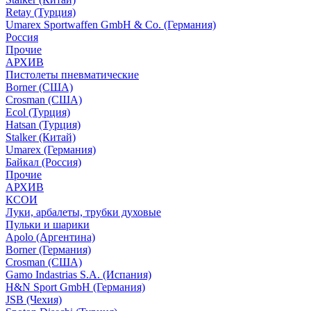
Retay (Турция)
Umarex Sportwaffen GmbH & Co. (Германия)
Россия
Прочие
АРХИВ
Пистолеты пневматические
Borner (США)
Crosman (США)
Ecol (Турция)
Hatsan (Турция)
Stalker (Китай)
Umarex (Германия)
Байкал (Россия)
Прочие
АРХИВ
КСОИ
Луки, арбалеты, трубки духовые
Пульки и шарики
Apolo (Аргентина)
Borner (Германия)
Crosman (США)
Gamo Indastrias S.A. (Испания)
H&N Sport GmbH (Германия)
JSB (Чехия)