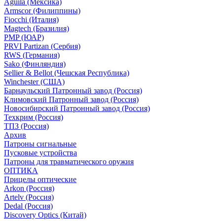
Aguila (Мексика)
Armscor (Филиппины)
Fiocchi (Италия)
Magtech (Бразилия)
PMP (ЮАР)
PRVI Partizan (Сербия)
RWS (Германия)
Sako (Финляндия)
Sellier & Bellot (Чешская Республика)
Winchester (США)
Барнаульский Патронный завод (Россия)
Климовский Патронный завод (Россия)
Новосибирский Патронный завод (Россия)
Техкрим (Россия)
ТПЗ (Россия)
Архив
Патроны сигнальные
Пусковые устройства
Патроны для травматического оружия
ОПТИКА
Прицелы оптические
Arkon (Россия)
Artelv (Россия)
Dedal (Россия)
Discovery Optics (Китай)