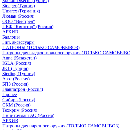
Spoton Disechi (Турция)
Stoeger (Турция)
Umarex (Германия)
Люман (Россия)
ООО "Выстрел"
ПКФ "Квинтор" (Росиия)
АРХИВ
Баллоны
Зип, аксессуары
ПАТРОНЫ (ТОЛЬКО САМОВЫВОЗ)
Патроны для гладкоствольного оружия (ТОЛЬКО САМОВЫВО
Anna (Казахстан)
IGLA (Россия)
JET (Турция)
Sterling (Турция)
Азот (Россия)
БПЗ (Россия)
Главпатрон (Россия)
Прочее
Сибирь (Россия)
СКМ (Россия)
Техкрим (Россия)
Цнииточмаш АО (Россия)
АРХИВ
Патроны для нарезного оружия (ТОЛЬКО САМОВЫВОЗ)