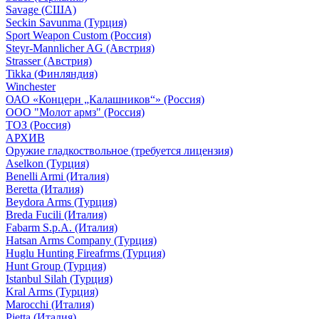
Savage (США)
Seckin Savunma (Турция)
Sport Weapon Custom (Россия)
Steyr-Mannlicher AG (Австрия)
Strasser (Австрия)
Tikka (Финляндия)
Winchester
ОАО «Концерн „Калашников“» (Россия)
ООО "Молот армз" (Россия)
ТОЗ (Россия)
АРХИВ
Оружие гладкоствольное (требуется лицензия)
Aselkon (Турция)
Benelli Armi (Италия)
Beretta (Италия)
Beydora Arms (Турция)
Breda Fucili (Италия)
Fabarm S.p.A. (Италия)
Hatsan Arms Company (Турция)
Huglu Hunting Fireafrms (Турция)
Hunt Group (Турция)
Istanbul Silah (Турция)
Kral Arms (Турция)
Marocchi (Италия)
Pietta (Италия)