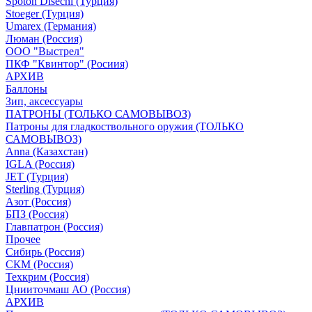
Spoton Disechi (Турция)
Stoeger (Турция)
Umarex (Германия)
Люман (Россия)
ООО "Выстрел"
ПКФ "Квинтор" (Росиия)
АРХИВ
Баллоны
Зип, аксессуары
ПАТРОНЫ (ТОЛЬКО САМОВЫВОЗ)
Патроны для гладкоствольного оружия (ТОЛЬКО
САМОВЫВОЗ)
Anna (Казахстан)
IGLA (Россия)
JET (Турция)
Sterling (Турция)
Азот (Россия)
БПЗ (Россия)
Главпатрон (Россия)
Прочее
Сибирь (Россия)
СКМ (Россия)
Техкрим (Россия)
Цнииточмаш АО (Россия)
АРХИВ