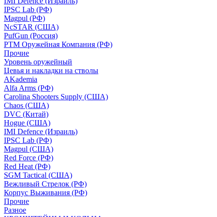
IMI Defence (Израиль)
IPSC Lab (РФ)
Magpul (РФ)
NcSTAR (США)
PufGun (Россия)
РТМ Оружейная Компания (РФ)
Прочие
Уровень оружейный
Цевья и накладки на стволы
AKademia
Alfa Arms (РФ)
Carolina Shooters Supply (США)
Chaos (США)
DVC (Китай)
Hogue (США)
IMI Defence (Израиль)
IPSC Lab (РФ)
Magpul (США)
Red Force (РФ)
Red Heat (РФ)
SGM Tactical (США)
Вежливый Стрелок (РФ)
Корпус Выживания (РФ)
Прочие
Разное