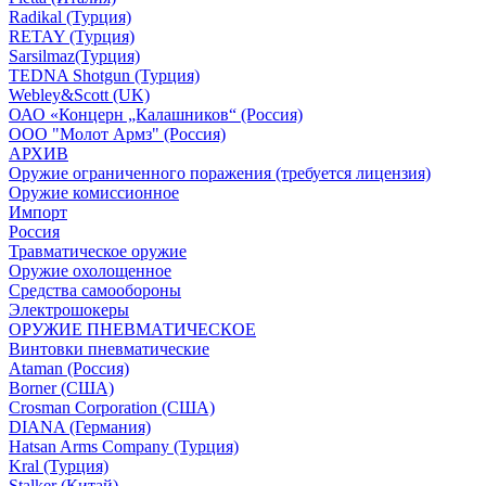
Radikal (Турция)
RETAY (Турция)
Sarsilmaz(Турция)
TEDNA Shotgun (Турция)
Webley&Scott (UK)
ОАО «Концерн „Калашников“ (Россия)
ООО "Молот Армз" (Россия)
АРХИВ
Оружие ограниченного поражения (требуется лицензия)
Оружие комиссионное
Импорт
Россия
Травматическое оружие
Оружие охолощенное
Средства самообороны
Электрошокеры
ОРУЖИЕ ПНЕВМАТИЧЕСКОЕ
Винтовки пневматические
Ataman (Россия)
Borner (США)
Crosman Corporation (США)
DIANA (Германия)
Hatsan Arms Company (Турция)
Kral (Турция)
Stalker (Китай)