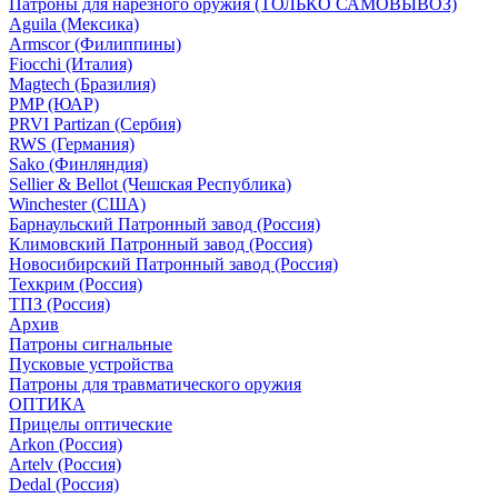
Патроны для нарезного оружия (ТОЛЬКО САМОВЫВОЗ)
Aguila (Мексика)
Armscor (Филиппины)
Fiocchi (Италия)
Magtech (Бразилия)
PMP (ЮАР)
PRVI Partizan (Сербия)
RWS (Германия)
Sako (Финляндия)
Sellier & Bellot (Чешская Республика)
Winchester (США)
Барнаульский Патронный завод (Россия)
Климовский Патронный завод (Россия)
Новосибирский Патронный завод (Россия)
Техкрим (Россия)
ТПЗ (Россия)
Архив
Патроны сигнальные
Пусковые устройства
Патроны для травматического оружия
ОПТИКА
Прицелы оптические
Arkon (Россия)
Artelv (Россия)
Dedal (Россия)