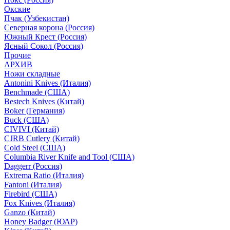
Окские
Пчак (Узбекистан)
Северная корона (Россия)
Южный Крест (Россия)
Ясный Сокол (Россия)
Прочие
АРХИВ
Ножи складные
Antonini Knives (Италия)
Benchmade (США)
Bestech Knives (Китай)
Boker (Германия)
Buck (США)
CIVIVI (Китай)
CJRB Cutlery (Китай)
Cold Steel (США)
Columbia River Knife and Tool (США)
Daggerr (Россия)
Extrema Ratio (Италия)
Fantoni (Италия)
Firebird (США)
Fox Knives (Италия)
Ganzo (Китай)
Honey Badger (ЮАР)