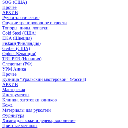
SOG (США)
Прочее
АРХИВ
Ручки тактические
Оружие тренировочное и трости
Топоры, пилы, лопатки
Cold Steel (США)
EKA (Швеция)
Fiskars(Финляндия)
Gerber (США)
Opinel (Франция)
TRUPER (Испания)
Следопыт (РФ)
УРМ Аника
Прочее
Кузница "Уральский мастеровой" (Россия)
АРХИВ
Мастерская
Инструменты
Клинки. заготовки клинков
Кожа
Материалы для рукоятей
Фурнитура
Химия для кожи и дерева, воронение
Цветные металлы