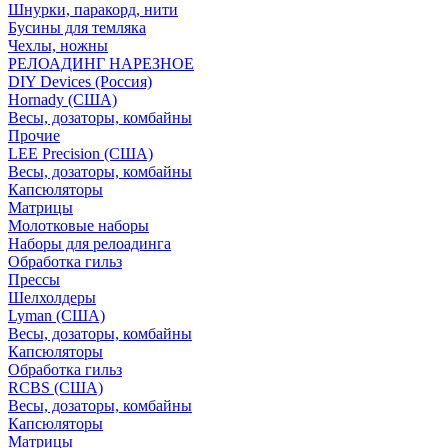
Шнурки, паракорд, нити
Бусины для темляка
Чехлы, ножны
РЕЛОАДИНГ НАРЕЗНОЕ
DIY Devices (Россия)
Hornady (США)
Весы, дозаторы, комбайны
Прочие
LEE Precision (США)
Весы, дозаторы, комбайны
Капсюляторы
Матрицы
Молотковые наборы
Наборы для релоадинга
Обработка гильз
Преcсы
Шелхолдеры
Lyman (США)
Весы, дозаторы, комбайны
Капсюляторы
Обработка гильз
RCBS (США)
Весы, дозаторы, комбайны
Капсюляторы
Матрицы