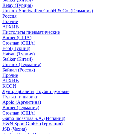
Retay (Турция)
Umarex Sportwaffen GmbH & Co. (Германия)
Россия
Прочие
АРХИВ
Пистолеты пневматические
Borner (США)
Crosman (США)
Ecol (Турция)
Hatsan (Турция)
Stalker (Китай)
Umarex (Германия)
Байкал (Россия)
Прочие
АРХИВ
КСОИ
Луки, арбалеты, трубки духовые
Пульки и шарики
Apolo (Аргентина)
Borner (Германия)
Crosman (США)
Gamo Indastrias S.A. (Испания)
H&N Sport GmbH (Германия)
JSB (Чехия)