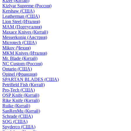
Kizer (Китай)
Kizlyar Supreme (Россия)
Kershaw (США)
Leatherman (США)
Lion Steel (Италия)
MAM (Португалия)
Maxace Knives (Китай)
Messerkonig (Австрия)
Microtech (США)
Mikov (Чехия)
MKM Knives (Италия)
Mr. Blade (Китай)
NC Custom (Россия)
Ontario (США)
Opinel (Франция)
SPARTAN BLADES (США)
Petrifield Fish (Китай)
Pro-Tech (США)
QSP Knife (Китай)
Rike Knife (Китай)
Ruike (Китай)
SanRenMu (Китай)
Schrade (США)
SOG (США)
Spyderco (США)