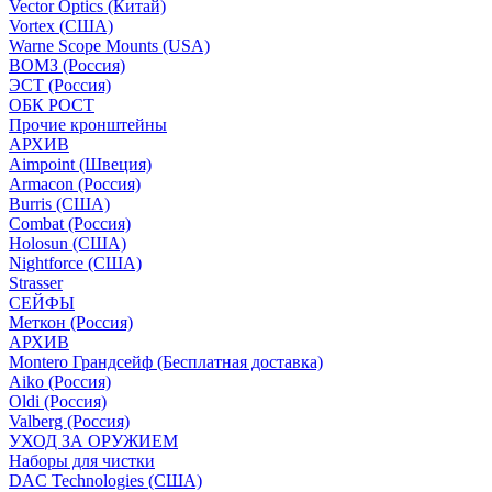
Vector Optics (Китай)
Vortex (США)
Warne Scope Mounts (USA)
ВОМЗ (Россия)
ЭСТ (Россия)
ОБК РОСТ
Прочие кронштейны
АРХИВ
Aimpoint (Швеция)
Armacon (Россия)
Burris (США)
Combat (Россия)
Holosun (США)
Nightforce (США)
Strasser
СЕЙФЫ
Меткон (Россия)
АРХИВ
Montero Грандсейф (Бесплатная доставка)
Aiko (Россия)
Oldi (Россия)
Valberg (Россия)
УХОД ЗА ОРУЖИЕМ
Наборы для чистки
DAC Technologies (США)