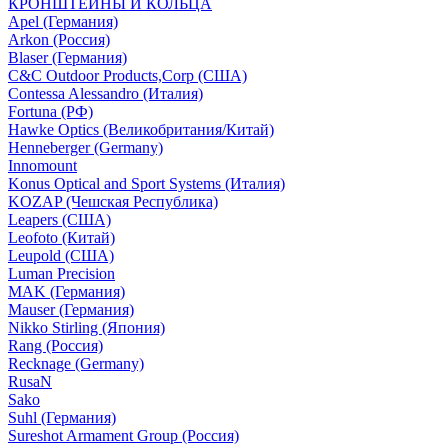
КРОНШТЕЙНЫ И КОЛЬЦА
Apel (Германия)
Arkon (Россия)
Blaser (Германия)
C&C Outdoor Products,Corp (США)
Contessa Alessandro (Италия)
Fortuna (РФ)
Hawke Optics (Великобритания/Китай)
Henneberger (Germany)
Innomount
Konus Optical and Sport Systems (Италия)
KOZAP (Чешская Республика)
Leapers (США)
Leofoto (Китай)
Leupold (США)
Luman Precision
MAK (Германия)
Mauser (Германия)
Nikko Stirling (Япония)
Rang (Россия)
Recknage (Germany)
RusaN
Sako
Suhl (Германия)
Sureshot Armament Group (Россия)