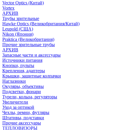
Vector Optics (Китай)
Vortex
АРХИВ
Трубы зрительные
Hawke Optics (Великобритания/Китай)
Leupold (США)
Nikon (Япония)
Praktica (Великобритания)
Прочие зрительные трубы
АРХИВ
Запасные части и аксессуары
Источники питания
Кнопки, пульты
Крепления, адаптеры
Крышки, защитные колпачки
Наглазники
Окуляры, объективы
Подсветки, фонари
Турели, кольца, регуляторы
Увеличители
Уход за оптикой
Чехлы, ремни, футляры
Штативы, подставки
Прочие аксессуары
ТЕПЛОВИЗОРЫ