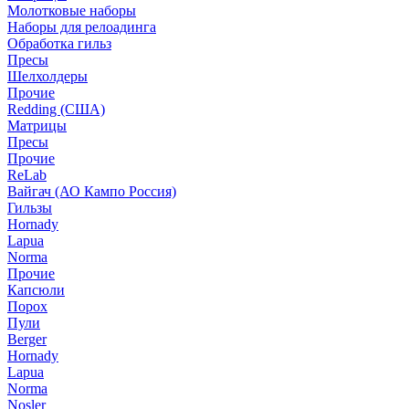
Молотковые наборы
Наборы для релоадинга
Обработка гильз
Пресы
Шелхолдеры
Прочие
Redding (США)
Матрицы
Пресы
Прочие
ReLab
Вайгач (АО Кампо Россия)
Гильзы
Hornady
Lapua
Norma
Прочие
Капсюли
Порох
Пули
Berger
Hornady
Lapua
Norma
Nosler