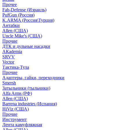
Прочее
Fab-Defense (Израиль)
PufGun (Россия)
K.ARMA (Россия\Турция)
Антабки
Allen (США)
Uncle Mike's (США)
Прочие
ДТК и дульные насадки
АКademia
SRVV
Vector
Тактика-Тула
Прочие
Адаптеры, гайки, переходники
Smersh
Затыльники (тыльники)
Alfa Arms (РФ)
Allen (США)
Barrena industries (Испания)
HiViz (США)
Прочие
Инструмент
Лента камуфляжная
Allen (США)