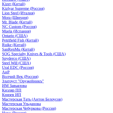
Kizer (Китай)
Kizlyar Supreme (Россия)
Lion Steel (Италия)
Mora (Швеция)
Mr. Blade (Китай)
NC Custom (Россия)
Muela (Испания)
Ontario (США)
Petrifield Fish (Китай)
Ruike (Китай)
SanRenMu (Китай)
SOG Specialty Knives & Tools (США)
Spyderco (США)
Steel Will (США)
Ural EDC (Россия)
АиР
Волчий Век (Россия)
Златоуст "Оружейникъ"
ИМ Завьялова
Кизляр ПП
Князев ИП
Мастерская Тать (Антон Белоусов)
Мастерская Ульданова
Мастерская Чебуркова (Россия)
Нокс (Россия)