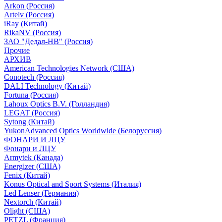
Arkon (Россия)
Artelv (Россия)
iRay (Китай)
RikaNV (Россия)
ЗАО "Дедал-НВ" (Россия)
Прочие
АРХИВ
American Technologies Network (США)
Conotech (Россия)
DALI Technology (Китай)
Fortuna (Россия)
Lahoux Optics B.V. (Голландия)
LEGAT (Россия)
Sytong (Китай)
YukonAdvanced Optics Worldwide (Белоруссия)
ФОНАРИ И ЛЦУ
Фонари и ЛЦУ
Armytek (Канада)
Energizer (США)
Fenix (Китай)
Konus Optical and Sport Systems (Италия)
Led Lenser (Германия)
Nextorch (Китай)
Olight (США)
PETZL (Франция)