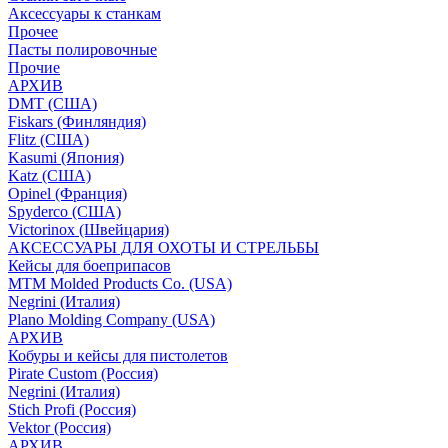
Аксессуары к станкам
Прочее
Пасты полировочные
Прочие
АРХИВ
DMT (США)
Fiskars (Финляндия)
Flitz (США)
Kasumi (Япония)
Katz (США)
Opinel (Франция)
Spyderco (США)
Victorinox (Швейцария)
АКСЕССУАРЫ ДЛЯ ОХОТЫ И СТРЕЛЬБЫ
Кейсы для боеприпасов
MTM Molded Products Co. (USA)
Negrini (Италия)
Plano Molding Company (USA)
АРХИВ
Кобуры и кейсы для пистолетов
Pirate Custom (Россия)
Negrini (Италия)
Stich Profi (Россия)
Vektor (Россия)
АРХИВ