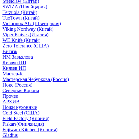
Steelclaw (Китай)
SWIZA (Швейцария)
Terzuola (Китай)
TuoTown (Китай)
Victorinox AG (Швейцария)
Viking Nordway (Китай)
Viper Knives (Италия)
WE Knife (Китай)
Zero Tolerance (США)
Витязь
ИМ Завьялова
Кизляр ПП
Князев ИП
Мастер-К
Мастерская Чебуркова (Россия)
Нокс (Россия)
Северная Корона
Прочее
АРХИВ
Ножи кухонные
Cold Steel (США)
Field Factory (Япония)
Fiskars(Финляндия)
Fujiwara Kitchen (Япония)
Gladius