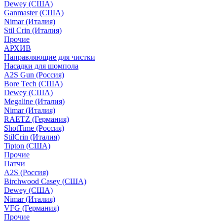
Dewey (США)
Ganmaster (США)
Nimar (Италия)
Stil Crin (Италия)
Прочие
АРХИВ
Направляющие для чистки
Насадки для шомпола
A2S Gun (Россия)
Bore Tech (США)
Dewey (США)
Megaline (Италия)
Nimar (Италия)
RAETZ (Германия)
ShotTime (Россия)
StilCrin (Италия)
Tipton (США)
Прочие
Патчи
A2S (Россия)
Birchwood Casey (США)
Dewey (США)
Nimar (Италия)
VFG (Германия)
Прочие