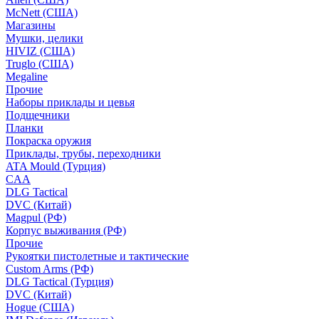
McNett (США)
Магазины
Мушки, целики
HIVIZ (США)
Truglo (США)
Megaline
Прочие
Наборы приклады и цевья
Подщечники
Планки
Покраска оружия
Приклады, трубы, переходники
ATA Mould (Турция)
CAA
DLG Tactical
DVC (Китай)
Magpul (РФ)
Корпус выживания (РФ)
Прочие
Рукоятки пистолетные и тактические
Custom Arms (РФ)
DLG Tactical (Турция)
DVC (Китай)
Hogue (США)