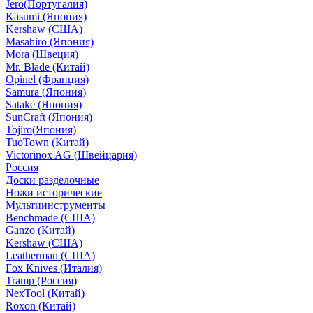
Jero(Португалия)
Kasumi (Япония)
Kershaw (США)
Masahiro (Япония)
Mora (Швеция)
Mr. Blade (Китай)
Opinel (Франция)
Samura (Япония)
Satake (Япония)
SunCraft (Япония)
Tojiro(Япония)
TuoTown (Китай)
Victorinox AG (Швейцария)
Россия
Доски разделочные
Ножи исторические
Мультиинструменты
Benchmade (США)
Ganzo (Китай)
Kershaw (США)
Leatherman (США)
Fox Knives (Италия)
Tramp (Россия)
NexTool (Китай)
Roxon (Китай)