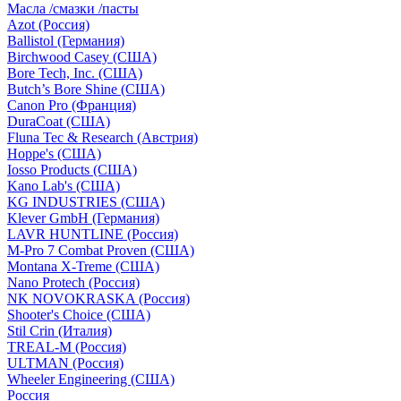
Масла /смазки /пасты
Azot (Россия)
Ballistol (Германия)
Birchwood Casey (США)
Bore Tech, Inc. (США)
Butch’s Bore Shine (СШA)
Canon Pro (Франция)
DuraCoat (США)
Fluna Tec & Research (Австрия)
Hoppe's (США)
Iosso Products (США)
Kano Lab's (США)
KG INDUSTRIES (США)
Klever GmbH (Германия)
LAVR HUNTLINE (Россия)
M-Pro 7 Combat Proven (СШA)
Montana X-Treme (США)
Nano Protech (Россия)
NK NOVOKRASKA (Россия)
Shooter's Choice (СШA)
Stil Crin (Италия)
TREAL-M (Россия)
ULTMAN (Россия)
Wheeler Engineering (СШA)
Россия