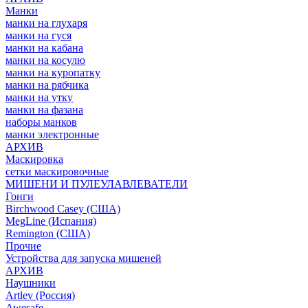
Манки
манки на глухаря
манки на гуся
манки на кабана
манки на косулю
манки на куропатку
манки на рябчика
манки на утку
манки на фазана
наборы манков
манки электронные
АРХИВ
Маскировка
сетки маскировочные
МИШЕНИ И ПУЛЕУЛАВЛЕВАТЕЛИ
Гонги
Birchwood Casey (США)
MegLine (Испания)
Remington (США)
Прочие
Устройства для запуска мишеней
АРХИВ
Наушники
Artlev (Россия)
Awesafe