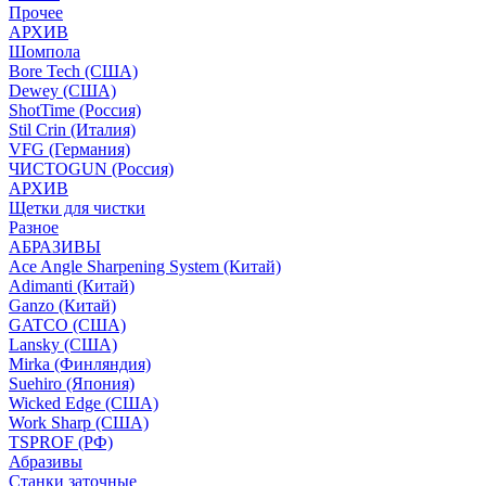
Прочее
АРХИВ
Шомпола
Bore Tech (США)
Dewey (США)
ShotTime (Россия)
Stil Crin (Италия)
VFG (Германия)
ЧИСТОGUN (Россия)
АРХИВ
Щетки для чистки
Разное
АБРАЗИВЫ
Ace Angle Sharpening System (Китай)
Adimanti (Китай)
Ganzo (Китай)
GATCO (США)
Lansky (США)
Mirka (Финляндия)
Suehiro (Япония)
Wicked Edge (США)
Work Sharp (США)
TSPROF (РФ)
Абразивы
Станки заточные