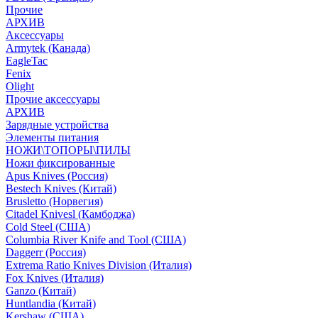
Прочие
АРХИВ
Аксессуары
Armytek (Канада)
EagleTac
Fenix
Olight
Прочие аксессуары
АРХИВ
Зарядные устройства
Элементы питания
НОЖИ\ТОПОРЫ\ПИЛЫ
Ножи фиксированные
Apus Knives (Россия)
Bestech Knives (Китай)
Brusletto (Норвегия)
Citadel Knivesl (Камбоджа)
Cold Steel (США)
Columbia River Knife and Tool (США)
Daggerr (Россия)
Extrema Ratio Knives Division (Италия)
Fox Knives (Италия)
Ganzo (Китай)
Huntlandia (Китай)
Kershaw (США)