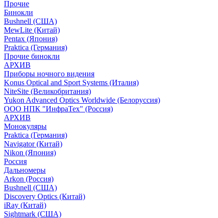
Прочие
Бинокли
Bushnell (США)
MewLite (Китай)
Pentax (Япония)
Praktica (Германия)
Прочие бинокли
АРХИВ
Приборы ночного видения
Konus Optical and Sport Systems (Италия)
NiteSite (Великобритания)
Yukon Advanced Optics Worldwide (Белоруссия)
ООО НПК "ИнфраТех" (Россия)
АРХИВ
Монокуляры
Praktica (Германия)
Navigator (Китай)
Nikon (Япония)
Россия
Дальномеры
Arkon (Россия)
Bushnell (США)
Discovery Optics (Китай)
iRay (Китай)
Sightmark (США)