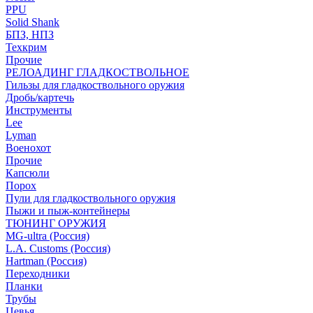
PPU
Solid Shank
БПЗ, НПЗ
Техкрим
Прочие
РЕЛОАДИНГ ГЛАДКОСТВОЛЬНОЕ
Гильзы для гладкоствольного оружия
Дробь/картечь
Инструменты
Lee
Lyman
Военохот
Прочие
Капсюли
Порох
Пули для гладкоствольного оружия
Пыжи и пыж-контейнеры
ТЮНИНГ ОРУЖИЯ
MG-ultra (Россия)
L.A. Customs (Россия)
Hartman (Россия)
Переходники
Планки
Трубы
Цевья