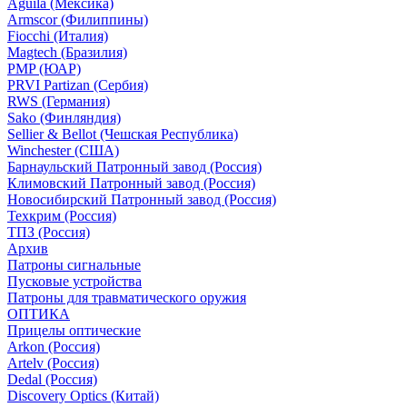
Aguila (Мексика)
Armscor (Филиппины)
Fiocchi (Италия)
Magtech (Бразилия)
PMP (ЮАР)
PRVI Partizan (Сербия)
RWS (Германия)
Sako (Финляндия)
Sellier & Bellot (Чешская Республика)
Winchester (США)
Барнаульский Патронный завод (Россия)
Климовский Патронный завод (Россия)
Новосибирский Патронный завод (Россия)
Техкрим (Россия)
ТПЗ (Россия)
Архив
Патроны сигнальные
Пусковые устройства
Патроны для травматического оружия
ОПТИКА
Прицелы оптические
Arkon (Россия)
Artelv (Россия)
Dedal (Россия)
Discovery Optics (Китай)