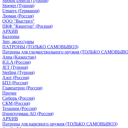
Spoton Disechi (Турция)
Stoeger (Турция)
Umarex (Германия)
Люман (Россия)
ООО "Выстрел"
ПКФ "Квинтор" (Росиия)
АРХИВ
Баллоны
Зип, аксессуары
ПАТРОНЫ (ТОЛЬКО САМОВЫВОЗ)
Патроны для гладкоствольного оружия (ТОЛЬКО САМОВЫВО
Anna (Казахстан)
IGLA (Россия)
JET (Турция)
Sterling (Турция)
Азот (Россия)
БПЗ (Россия)
Главпатрон (Россия)
Прочее
Сибирь (Россия)
СКМ (Россия)
Техкрим (Россия)
Цнииточмаш АО (Россия)
АРХИВ
Патроны для нарезного оружия (ТОЛЬКО САМОВЫВОЗ)