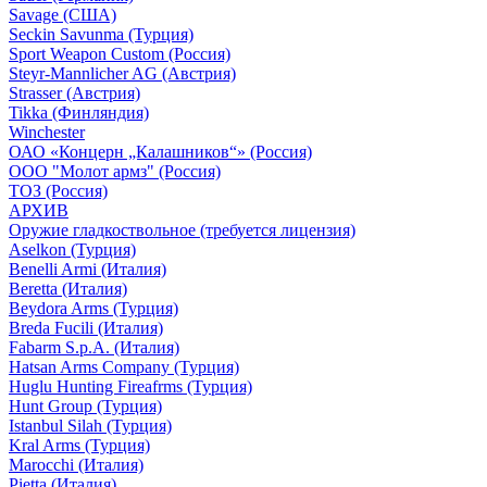
Savage (США)
Seckin Savunma (Турция)
Sport Weapon Custom (Россия)
Steyr-Mannlicher AG (Австрия)
Strasser (Австрия)
Tikka (Финляндия)
Winchester
ОАО «Концерн „Калашников“» (Россия)
ООО "Молот армз" (Россия)
ТОЗ (Россия)
АРХИВ
Оружие гладкоствольное (требуется лицензия)
Aselkon (Турция)
Benelli Armi (Италия)
Beretta (Италия)
Beydora Arms (Турция)
Breda Fucili (Италия)
Fabarm S.p.A. (Италия)
Hatsan Arms Company (Турция)
Huglu Hunting Fireafrms (Турция)
Hunt Group (Турция)
Istanbul Silah (Турция)
Kral Arms (Турция)
Marocchi (Италия)
Pietta (Италия)