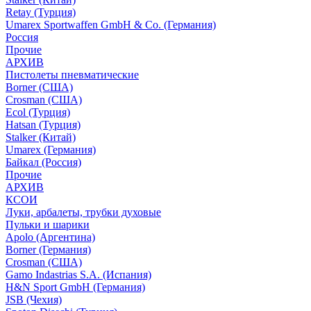
Retay (Турция)
Umarex Sportwaffen GmbH & Co. (Германия)
Россия
Прочие
АРХИВ
Пистолеты пневматические
Borner (США)
Crosman (США)
Ecol (Турция)
Hatsan (Турция)
Stalker (Китай)
Umarex (Германия)
Байкал (Россия)
Прочие
АРХИВ
КСОИ
Луки, арбалеты, трубки духовые
Пульки и шарики
Apolo (Аргентина)
Borner (Германия)
Crosman (США)
Gamo Indastrias S.A. (Испания)
H&N Sport GmbH (Германия)
JSB (Чехия)