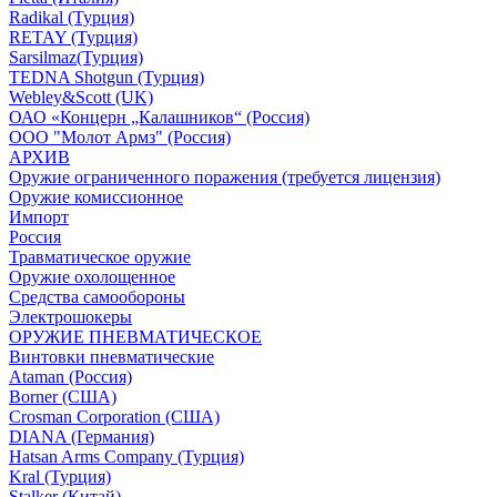
Radikal (Турция)
RETAY (Турция)
Sarsilmaz(Турция)
TEDNA Shotgun (Турция)
Webley&Scott (UK)
ОАО «Концерн „Калашников“ (Россия)
ООО "Молот Армз" (Россия)
АРХИВ
Оружие ограниченного поражения (требуется лицензия)
Оружие комиссионное
Импорт
Россия
Травматическое оружие
Оружие охолощенное
Средства самообороны
Электрошокеры
ОРУЖИЕ ПНЕВМАТИЧЕСКОЕ
Винтовки пневматические
Ataman (Россия)
Borner (США)
Crosman Corporation (США)
DIANA (Германия)
Hatsan Arms Company (Турция)
Kral (Турция)
Stalker (Китай)