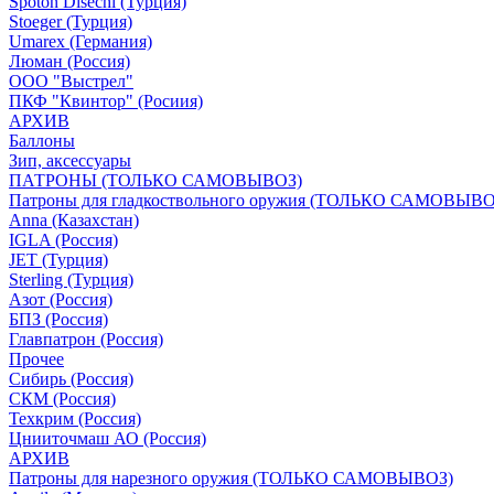
Spoton Disechi (Турция)
Stoeger (Турция)
Umarex (Германия)
Люман (Россия)
ООО "Выстрел"
ПКФ "Квинтор" (Росиия)
АРХИВ
Баллоны
Зип, аксессуары
ПАТРОНЫ (ТОЛЬКО САМОВЫВОЗ)
Патроны для гладкоствольного оружия (ТОЛЬКО САМОВЫВО
Anna (Казахстан)
IGLA (Россия)
JET (Турция)
Sterling (Турция)
Азот (Россия)
БПЗ (Россия)
Главпатрон (Россия)
Прочее
Сибирь (Россия)
СКМ (Россия)
Техкрим (Россия)
Цнииточмаш АО (Россия)
АРХИВ
Патроны для нарезного оружия (ТОЛЬКО САМОВЫВОЗ)