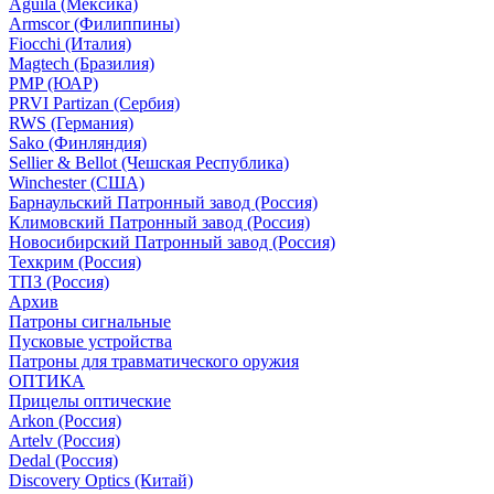
Aguila (Мексика)
Armscor (Филиппины)
Fiocchi (Италия)
Magtech (Бразилия)
PMP (ЮАР)
PRVI Partizan (Сербия)
RWS (Германия)
Sako (Финляндия)
Sellier & Bellot (Чешская Республика)
Winchester (США)
Барнаульский Патронный завод (Россия)
Климовский Патронный завод (Россия)
Новосибирский Патронный завод (Россия)
Техкрим (Россия)
ТПЗ (Россия)
Архив
Патроны сигнальные
Пусковые устройства
Патроны для травматического оружия
ОПТИКА
Прицелы оптические
Arkon (Россия)
Artelv (Россия)
Dedal (Россия)
Discovery Optics (Китай)