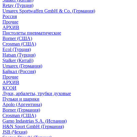
Retay (Турция)
Umarex Sportwaffen GmbH & Co. (Германия)
Россия
Прочие
АРХИВ
Пистолеты пневматические
Borner (США)
Crosman (США)
Ecol (Турция)
Hatsan (Турция)
Stalker (Китай)
Umarex (Германия)
Байкал (Россия)
Прочие
АРХИВ
КСОИ
Луки, арбалеты, трубки духовые
Пульки и шарики
Apolo (Аргентина)
Borner (Германия)
Crosman (США)
Gamo Indastrias S.A. (Испания)
H&N Sport GmbH (Германия)
JSB (Чехия)