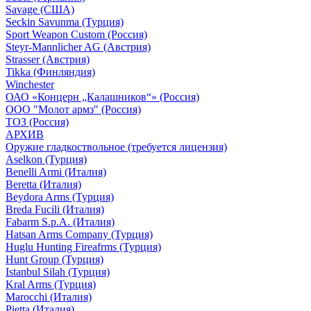
Savage (США)
Seckin Savunma (Турция)
Sport Weapon Custom (Россия)
Steyr-Mannlicher AG (Австрия)
Strasser (Австрия)
Tikka (Финляндия)
Winchester
ОАО «Концерн „Калашников“» (Россия)
ООО "Молот армз" (Россия)
ТОЗ (Россия)
АРХИВ
Оружие гладкоствольное (требуется лицензия)
Aselkon (Турция)
Benelli Armi (Италия)
Beretta (Италия)
Beydora Arms (Турция)
Breda Fucili (Италия)
Fabarm S.p.A. (Италия)
Hatsan Arms Company (Турция)
Huglu Hunting Fireafrms (Турция)
Hunt Group (Турция)
Istanbul Silah (Турция)
Kral Arms (Турция)
Marocchi (Италия)
Pietta (Италия)