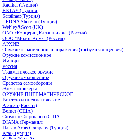
Radikal (Турция)
RETAY (Турция)
Sarsilmaz(Турция)
TEDNA Shotgun (Турция)
Webley&Scott (UK)
ОАО «Концерн „Калашников“ (Россия)
ООО "Молот Армз" (Россия)
АРХИВ
Оружие ограниченного поражения (требуется лицензия)
Оружие комиссионное
Импорт
Россия
Травматическое оружие
Оружие охолощенное
Средства самообороны
Электрошокеры
ОРУЖИЕ ПНЕВМАТИЧЕСКОЕ
Винтовки пневматические
Ataman (Россия)
Borner (США)
Crosman Corporation (США)
DIANA (Германия)
Hatsan Arms Company (Турция)
Kral (Турция)
Stalker (Китай)