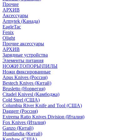
Прочие
АРХИВ
Аксессуары
Armytek (Канада)
EagleTac
Fenix
Olight
Прочие аксессуары
АРХИВ
Зарядные устройства
Элементы питания
НОЖИ\ТОПОРЫ\ПИЛЫ
Ножи фиксированные
Apus Knives (Россия)
Bestech Knives (Китай)
Brusletto (Норвегия)
Citadel Knivesl (Камбоджа)
Cold Steel (США)
Columbia River Knife and Tool (США)
Daggerr (Россия)
Extrema Ratio Knives Division (Италия)
Fox Knives (Италия)
Ganzo (Китай)
Huntlandia (Китай)
Kershaw (США)