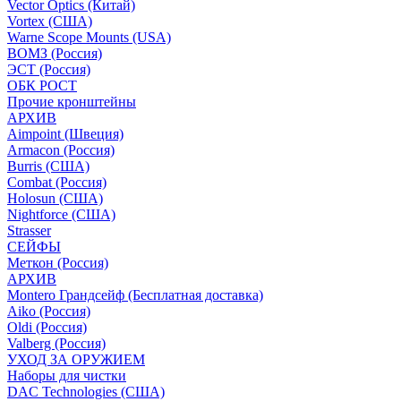
Vector Optics (Китай)
Vortex (США)
Warne Scope Mounts (USA)
ВОМЗ (Россия)
ЭСТ (Россия)
ОБК РОСТ
Прочие кронштейны
АРХИВ
Aimpoint (Швеция)
Armacon (Россия)
Burris (США)
Combat (Россия)
Holosun (США)
Nightforce (США)
Strasser
СЕЙФЫ
Меткон (Россия)
АРХИВ
Montero Грандсейф (Бесплатная доставка)
Aiko (Россия)
Oldi (Россия)
Valberg (Россия)
УХОД ЗА ОРУЖИЕМ
Наборы для чистки
DAC Technologies (США)