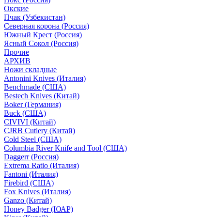
Окские
Пчак (Узбекистан)
Северная корона (Россия)
Южный Крест (Россия)
Ясный Сокол (Россия)
Прочие
АРХИВ
Ножи складные
Antonini Knives (Италия)
Benchmade (США)
Bestech Knives (Китай)
Boker (Германия)
Buck (США)
CIVIVI (Китай)
CJRB Cutlery (Китай)
Cold Steel (США)
Columbia River Knife and Tool (США)
Daggerr (Россия)
Extrema Ratio (Италия)
Fantoni (Италия)
Firebird (США)
Fox Knives (Италия)
Ganzo (Китай)
Honey Badger (ЮАР)