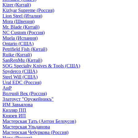
Kizer (Китай)
Kizlyar Supreme (Россия)
Lion Steel (Италия)
Mora (Швеция)
Mr. Blade (Китай)
NC Custom (Россия)
Muela (Испания)
Ontario (США)
Petrifield Fish (Китай)
Ruike (Китай)
SanRenMu (Китай)
SOG Specialty Knives & Tools (США)
Spyderco (США)
Steel Will (США)
Ural EDC (Россия)
АиР
Волчий Век (Россия)
Златоуст "Оружейникъ"
ИМ Завьялова
Кизляр ПП
Князев ИП
Мастерская Тать (Антон Белоусов)
Мастерская Ульданова
Мастерская Чебуркова (Россия)
Нокс (Россия)