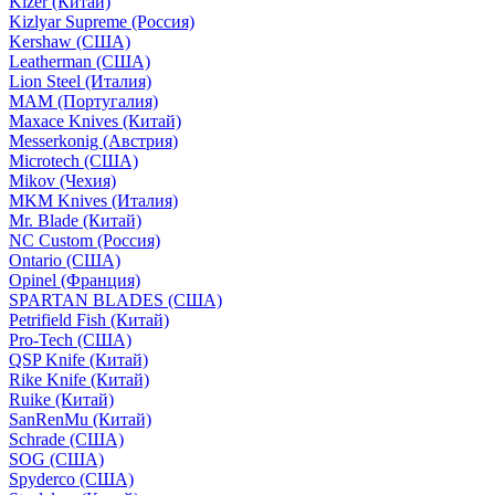
Kizer (Китай)
Kizlyar Supreme (Россия)
Kershaw (США)
Leatherman (США)
Lion Steel (Италия)
MAM (Португалия)
Maxace Knives (Китай)
Messerkonig (Австрия)
Microtech (США)
Mikov (Чехия)
MKM Knives (Италия)
Mr. Blade (Китай)
NC Custom (Россия)
Ontario (США)
Opinel (Франция)
SPARTAN BLADES (США)
Petrifield Fish (Китай)
Pro-Tech (США)
QSP Knife (Китай)
Rike Knife (Китай)
Ruike (Китай)
SanRenMu (Китай)
Schrade (США)
SOG (США)
Spyderco (США)