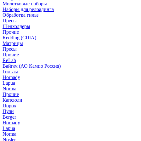
Молотковые наборы
Наборы для релоадинга
Обработка гильз
Пресы
Шелхолдеры
Прочие
Redding (США)
Матрицы
Пресы
Прочие
ReLab
Вайгач (АО Кампо Россия)
Гильзы
Hornady
Lapua
Norma
Прочие
Капсюли
Порох
Пули
Berger
Hornady
Lapua
Norma
Nosler