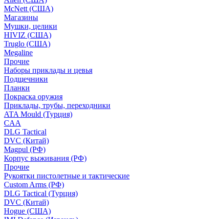
McNett (США)
Магазины
Мушки, целики
HIVIZ (США)
Truglo (США)
Megaline
Прочие
Наборы приклады и цевья
Подщечники
Планки
Покраска оружия
Приклады, трубы, переходники
ATA Mould (Турция)
CAA
DLG Tactical
DVC (Китай)
Magpul (РФ)
Корпус выживания (РФ)
Прочие
Рукоятки пистолетные и тактические
Custom Arms (РФ)
DLG Tactical (Турция)
DVC (Китай)
Hogue (США)