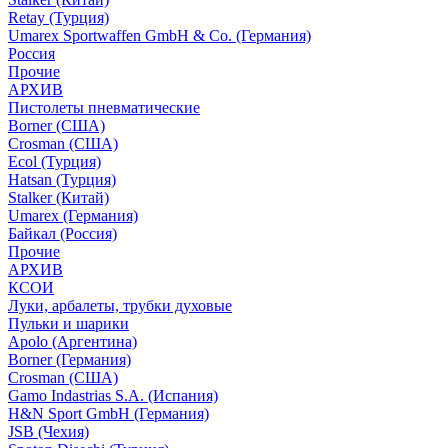
Retay (Турция)
Umarex Sportwaffen GmbH & Co. (Германия)
Россия
Прочие
АРХИВ
Пистолеты пневматические
Borner (США)
Crosman (США)
Ecol (Турция)
Hatsan (Турция)
Stalker (Китай)
Umarex (Германия)
Байкал (Россия)
Прочие
АРХИВ
КСОИ
Луки, арбалеты, трубки духовые
Пульки и шарики
Apolo (Аргентина)
Borner (Германия)
Crosman (США)
Gamo Indastrias S.A. (Испания)
H&N Sport GmbH (Германия)
JSB (Чехия)