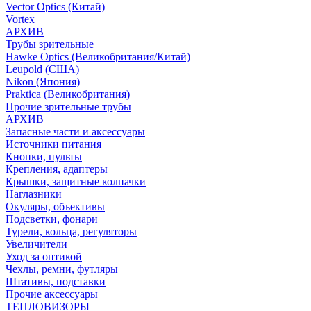
Vector Optics (Китай)
Vortex
АРХИВ
Трубы зрительные
Hawke Optics (Великобритания/Китай)
Leupold (США)
Nikon (Япония)
Praktica (Великобритания)
Прочие зрительные трубы
АРХИВ
Запасные части и аксессуары
Источники питания
Кнопки, пульты
Крепления, адаптеры
Крышки, защитные колпачки
Наглазники
Окуляры, объективы
Подсветки, фонари
Турели, кольца, регуляторы
Увеличители
Уход за оптикой
Чехлы, ремни, футляры
Штативы, подставки
Прочие аксессуары
ТЕПЛОВИЗОРЫ