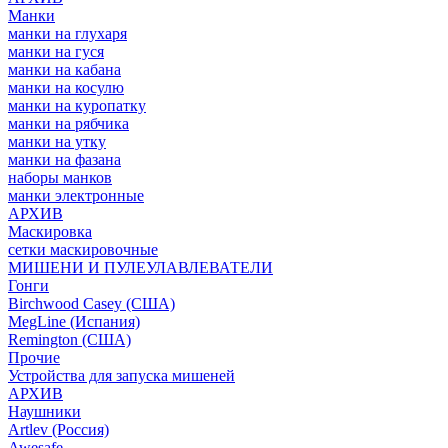
Манки
манки на глухаря
манки на гуся
манки на кабана
манки на косулю
манки на куропатку
манки на рябчика
манки на утку
манки на фазана
наборы манков
манки электронные
АРХИВ
Маскировка
сетки маскировочные
МИШЕНИ И ПУЛЕУЛАВЛЕВАТЕЛИ
Гонги
Birchwood Casey (США)
MegLine (Испания)
Remington (США)
Прочие
Устройства для запуска мишеней
АРХИВ
Наушники
Artlev (Россия)
Awesafe