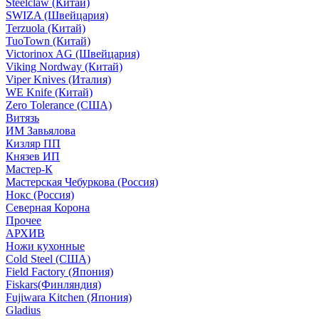
Steelclaw (Китай)
SWIZA (Швейцария)
Terzuola (Китай)
TuoTown (Китай)
Victorinox AG (Швейцария)
Viking Nordway (Китай)
Viper Knives (Италия)
WE Knife (Китай)
Zero Tolerance (США)
Витязь
ИМ Завьялова
Кизляр ПП
Князев ИП
Мастер-К
Мастерская Чебуркова (Россия)
Нокс (Россия)
Северная Корона
Прочее
АРХИВ
Ножи кухонные
Cold Steel (США)
Field Factory (Япония)
Fiskars(Финляндия)
Fujiwara Kitchen (Япония)
Gladius