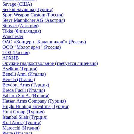
Savage (США)
Seckin Savunma (Турция)
Sport Weapon Custom (Россия)
Steyr-Mannlicher AG (Австрия)
Strasser (Австрия)
Tikka (Финляндия)
Winchester
ОАО «Концерн „Калашников“» (Россия)
ООО "Молот армз" (Россия)
ТОЗ (Россия)
АРХИВ
Оружие гладкоствольное (требуется лицензия)
Aselkon (Турция)
Benelli Armi (Италия)
Beretta (Италия)
Beydora Arms (Турция)
Breda Fucili (Италия)
Fabarm S.p.A. (Италия)
Hatsan Arms Company (Турция)
Huglu Hunting Fireafrms (Турция)
Hunt Group (Турция)
Istanbul Silah (Турция)
Kral Arms (Турция)
Marocchi (Италия)
Pietta (Италия)