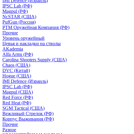
IMI Defence (Израиль)
IPSC Lab (РФ)
Magpul (РФ)
NcSTAR (США)
PufGun (Россия)
РТМ Оружейная Компания (РФ)
Прочие
Уровень оружейный
Цевья и накладки на стволы
AKademia
Alfa Arms (РФ)
Carolina Shooters Supply (США)
Chaos (США)
DVC (Китай)
Hogue (США)
IMI Defence (Израиль)
IPSC Lab (РФ)
Magpul (США)
Red Force (РФ)
Red Heat (РФ)
SGM Tactical (США)
Вежливый Стрелок (РФ)
Корпус Выживания (РФ)
Прочие
Разное