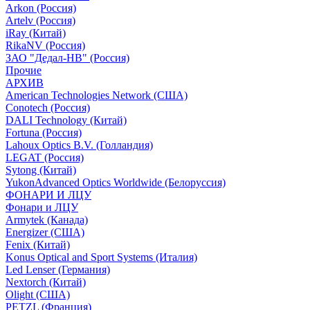
Arkon (Россия)
Artelv (Россия)
iRay (Китай)
RikaNV (Россия)
ЗАО "Дедал-НВ" (Россия)
Прочие
АРХИВ
American Technologies Network (США)
Conotech (Россия)
DALI Technology (Китай)
Fortuna (Россия)
Lahoux Optics B.V. (Голландия)
LEGAT (Россия)
Sytong (Китай)
YukonAdvanced Optics Worldwide (Белоруссия)
ФОНАРИ И ЛЦУ
Фонари и ЛЦУ
Armytek (Канада)
Energizer (США)
Fenix (Китай)
Konus Optical and Sport Systems (Италия)
Led Lenser (Германия)
Nextorch (Китай)
Olight (США)
PETZL (Франция)