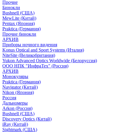
Прочие
Бинокли
Bushnell (США)
MewLite (Китай)
Pentax (Япония)
Praktica (Германия)
Прочие бинокли
АРХИВ
Приборы ночного видения
Konus Optical and Sport Systems (Италия)
NiteSite (Великобритания)
Yukon Advanced Optics Worldwide (Белоруссия)
ООО НПК "ИнфраТех" (Россия)
АРХИВ
Монокуляры
Praktica (Германия)
Navigator (Китай)
Nikon (Япония)
Россия
Дальномеры
Arkon (Россия)
Bushnell (США)
Discovery Optics (Китай)
iRay (Китай)
Sightmark (США)