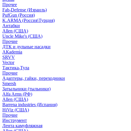
Прочее
Fab-Defense (Израиль)
PufGun (Россия)
K.ARMA (Россия\Турция)
Антабки
Allen (США)
Uncle Mike's (США)
Прочие
ДТК и дульные насадки
АКademia
SRVV
Vector
Тактика-Тула
Прочие
Адаптеры, гайки, переходники
Smersh
Затыльники (тыльники)
Alfa Arms (РФ)
Allen (США)
Barrena industries (Испания)
HiViz (США)
Прочие
Инструмент
Лента камуфляжная
Allen (США)