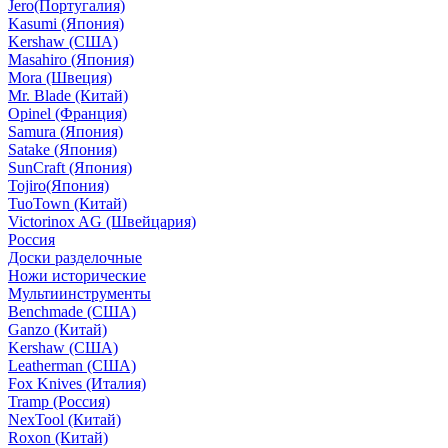
Jero(Португалия)
Kasumi (Япония)
Kershaw (США)
Masahiro (Япония)
Mora (Швеция)
Mr. Blade (Китай)
Opinel (Франция)
Samura (Япония)
Satake (Япония)
SunCraft (Япония)
Tojiro(Япония)
TuoTown (Китай)
Victorinox AG (Швейцария)
Россия
Доски разделочные
Ножи исторические
Мультиинструменты
Benchmade (США)
Ganzo (Китай)
Kershaw (США)
Leatherman (США)
Fox Knives (Италия)
Tramp (Россия)
NexTool (Китай)
Roxon (Китай)