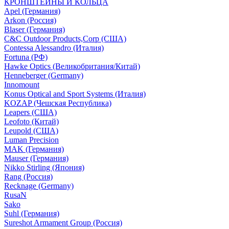
КРОНШТЕЙНЫ И КОЛЬЦА
Apel (Германия)
Arkon (Россия)
Blaser (Германия)
C&C Outdoor Products,Corp (США)
Contessa Alessandro (Италия)
Fortuna (РФ)
Hawke Optics (Великобритания/Китай)
Henneberger (Germany)
Innomount
Konus Optical and Sport Systems (Италия)
KOZAP (Чешская Республика)
Leapers (США)
Leofoto (Китай)
Leupold (США)
Luman Precision
MAK (Германия)
Mauser (Германия)
Nikko Stirling (Япония)
Rang (Россия)
Recknage (Germany)
RusaN
Sako
Suhl (Германия)
Sureshot Armament Group (Россия)