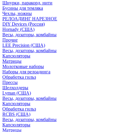
Шнурки, паракорд, нити
Бусины для темляка
Чехлы, ножны
РЕЛОАДИНГ НАРЕЗНОЕ
DIY Devices (Россия)
Hornady (США)
Весы, дозаторы, комбайны
Прочие
LEE Precision (США)
Весы, дозаторы, комбайны
Капсюляторы
Матрицы
Молотковые наборы
Наборы для релоадинга
Обработка гильз
Преcсы
Шелхолдеры
Lyman (США)
Весы, дозаторы, комбайны
Капсюляторы
Обработка гильз
RCBS (США)
Весы, дозаторы, комбайны
Капсюляторы
Матрицы