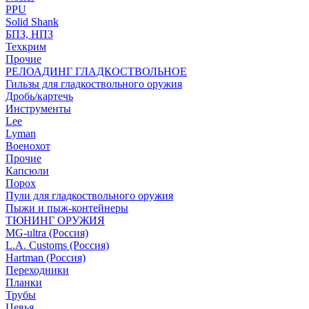
PPU
Solid Shank
БПЗ, НПЗ
Техкрим
Прочие
РЕЛОАДИНГ ГЛАДКОСТВОЛЬНОЕ
Гильзы для гладкоствольного оружия
Дробь/картечь
Инструменты
Lee
Lyman
Военохот
Прочие
Капсюли
Порох
Пули для гладкоствольного оружия
Пыжи и пыж-контейнеры
ТЮНИНГ ОРУЖИЯ
MG-ultra (Россия)
L.A. Customs (Россия)
Hartman (Россия)
Переходники
Планки
Трубы
Цевья