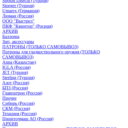
Spoton Disechi (Турция)
Stoeger (Турция)
Umarex (Германия)
Люман (Россия)
ООО "Выстрел"
ПКФ "Квинтор" (Росиия)
АРХИВ
Баллоны
Зип, аксессуары
ПАТРОНЫ (ТОЛЬКО САМОВЫВОЗ)
Патроны для гладкоствольного оружия (ТОЛЬКО
САМОВЫВОЗ)
Anna (Казахстан)
IGLA (Россия)
JET (Турция)
Sterling (Турция)
Азот (Россия)
БПЗ (Россия)
Главпатрон (Россия)
Прочее
Сибирь (Россия)
СКМ (Россия)
Техкрим (Россия)
Цнииточмаш АО (Россия)
АРХИВ