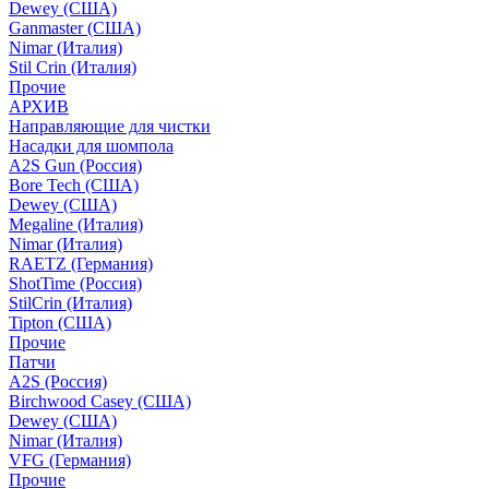
Dewey (США)
Ganmaster (США)
Nimar (Италия)
Stil Crin (Италия)
Прочие
АРХИВ
Направляющие для чистки
Насадки для шомпола
A2S Gun (Россия)
Bore Tech (США)
Dewey (США)
Megaline (Италия)
Nimar (Италия)
RAETZ (Германия)
ShotTime (Россия)
StilCrin (Италия)
Tipton (США)
Прочие
Патчи
A2S (Россия)
Birchwood Casey (США)
Dewey (США)
Nimar (Италия)
VFG (Германия)
Прочие