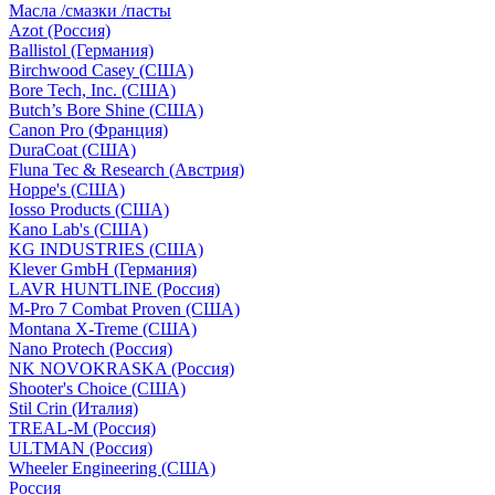
Масла /смазки /пасты
Azot (Россия)
Ballistol (Германия)
Birchwood Casey (США)
Bore Tech, Inc. (США)
Butch’s Bore Shine (СШA)
Canon Pro (Франция)
DuraCoat (США)
Fluna Tec & Research (Австрия)
Hoppe's (США)
Iosso Products (США)
Kano Lab's (США)
KG INDUSTRIES (США)
Klever GmbH (Германия)
LAVR HUNTLINE (Россия)
M-Pro 7 Combat Proven (СШA)
Montana X-Treme (США)
Nano Protech (Россия)
NK NOVOKRASKA (Россия)
Shooter's Choice (СШA)
Stil Crin (Италия)
TREAL-M (Россия)
ULTMAN (Россия)
Wheeler Engineering (СШA)
Россия