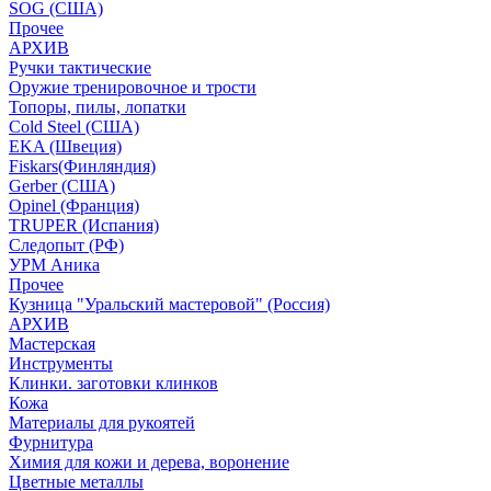
SOG (США)
Прочее
АРХИВ
Ручки тактические
Оружие тренировочное и трости
Топоры, пилы, лопатки
Cold Steel (США)
EKA (Швеция)
Fiskars(Финляндия)
Gerber (США)
Opinel (Франция)
TRUPER (Испания)
Следопыт (РФ)
УРМ Аника
Прочее
Кузница "Уральский мастеровой" (Россия)
АРХИВ
Мастерская
Инструменты
Клинки. заготовки клинков
Кожа
Материалы для рукоятей
Фурнитура
Химия для кожи и дерева, воронение
Цветные металлы