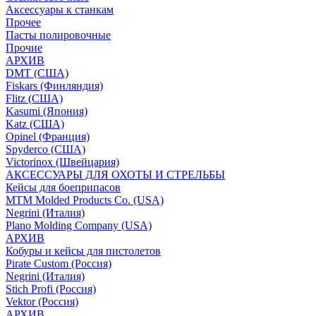
Аксессуары к станкам
Прочее
Пасты полировочные
Прочие
АРХИВ
DMT (США)
Fiskars (Финляндия)
Flitz (США)
Kasumi (Япония)
Katz (США)
Opinel (Франция)
Spyderco (США)
Victorinox (Швейцария)
АКСЕССУАРЫ ДЛЯ ОХОТЫ И СТРЕЛЬБЫ
Кейсы для боеприпасов
MTM Molded Products Co. (USA)
Negrini (Италия)
Plano Molding Company (USA)
АРХИВ
Кобуры и кейсы для пистолетов
Pirate Custom (Россия)
Negrini (Италия)
Stich Profi (Россия)
Vektor (Россия)
АРХИВ