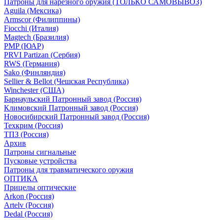
Патроны для нарезного оружия (ТОЛЬКО САМОВЫВОЗ)
Aguila (Мексика)
Armscor (Филиппины)
Fiocchi (Италия)
Magtech (Бразилия)
PMP (ЮАР)
PRVI Partizan (Сербия)
RWS (Германия)
Sako (Финляндия)
Sellier & Bellot (Чешская Республика)
Winchester (США)
Барнаульский Патронный завод (Россия)
Климовский Патронный завод (Россия)
Новосибирский Патронный завод (Россия)
Техкрим (Россия)
ТПЗ (Россия)
Архив
Патроны сигнальные
Пусковые устройства
Патроны для травматического оружия
ОПТИКА
Прицелы оптические
Arkon (Россия)
Artelv (Россия)
Dedal (Россия)