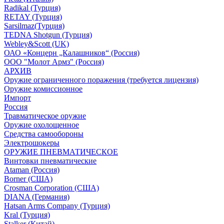
Radikal (Турция)
RETAY (Турция)
Sarsilmaz(Турция)
TEDNA Shotgun (Турция)
Webley&Scott (UK)
ОАО «Концерн „Калашников“ (Россия)
ООО "Молот Армз" (Россия)
АРХИВ
Оружие ограниченного поражения (требуется лицензия)
Оружие комиссионное
Импорт
Россия
Травматическое оружие
Оружие охолощенное
Средства самообороны
Электрошокеры
ОРУЖИЕ ПНЕВМАТИЧЕСКОЕ
Винтовки пневматические
Ataman (Россия)
Borner (США)
Crosman Corporation (США)
DIANA (Германия)
Hatsan Arms Company (Турция)
Kral (Турция)
Stalker (Китай)