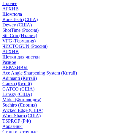
Прочее
АРХИВ
Шомпола
Bore Tech (США)
Dewey (США)
ShotTime (Россия)
Stil Crin (Италия)
VFG (Германия)
ЧИСТОGUN (Россия)
АРХИВ
Щетки для чистки
Разное
АБРАЗИВЫ
Ace Angle Sharpening System (Китай)
Adimanti (Китай)
Ganzo (Китай)
GATCO (США)
Lansky (США)
Mirka (Финляндия)
Suehiro (Япония)
Wicked Edge (США)
Work Sharp (США)
TSPROF (РФ)
Абразивы
Станки заточные