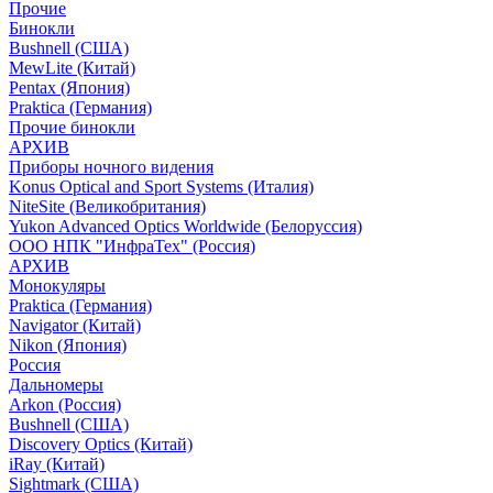
Прочие
Бинокли
Bushnell (США)
MewLite (Китай)
Pentax (Япония)
Praktica (Германия)
Прочие бинокли
АРХИВ
Приборы ночного видения
Konus Optical and Sport Systems (Италия)
NiteSite (Великобритания)
Yukon Advanced Optics Worldwide (Белоруссия)
ООО НПК "ИнфраТех" (Россия)
АРХИВ
Монокуляры
Praktica (Германия)
Navigator (Китай)
Nikon (Япония)
Россия
Дальномеры
Arkon (Россия)
Bushnell (США)
Discovery Optics (Китай)
iRay (Китай)
Sightmark (США)