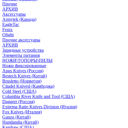
Прочие
АРХИВ
Аксессуары
Armytek (Канада)
EagleTac
Fenix
Olight
Прочие аксессуары
АРХИВ
Зарядные устройства
Элементы питания
НОЖИ\ТОПОРЫ\ПИЛЫ
Ножи фиксированные
Apus Knives (Россия)
Bestech Knives (Китай)
Brusletto (Норвегия)
Citadel Knivesl (Камбоджа)
Cold Steel (США)
Columbia River Knife and Tool (США)
Daggerr (Россия)
Extrema Ratio Knives Division (Италия)
Fox Knives (Италия)
Ganzo (Китай)
Huntlandia (Китай)
Kershaw (США)