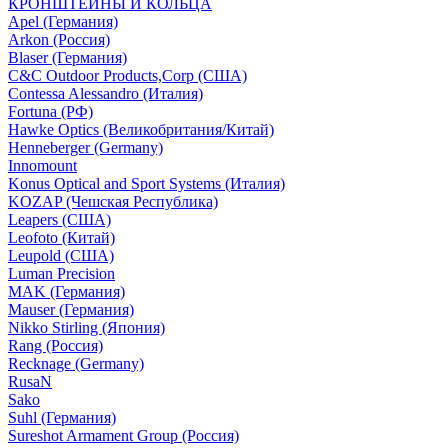
КРОНШТЕЙНЫ И КОЛЬЦА
Apel (Германия)
Arkon (Россия)
Blaser (Германия)
C&C Outdoor Products,Corp (США)
Contessa Alessandro (Италия)
Fortuna (РФ)
Hawke Optics (Великобритания/Китай)
Henneberger (Germany)
Innomount
Konus Optical and Sport Systems (Италия)
KOZAP (Чешская Республика)
Leapers (США)
Leofoto (Китай)
Leupold (США)
Luman Precision
MAK (Германия)
Mauser (Германия)
Nikko Stirling (Япония)
Rang (Россия)
Recknage (Germany)
RusaN
Sako
Suhl (Германия)
Sureshot Armament Group (Россия)