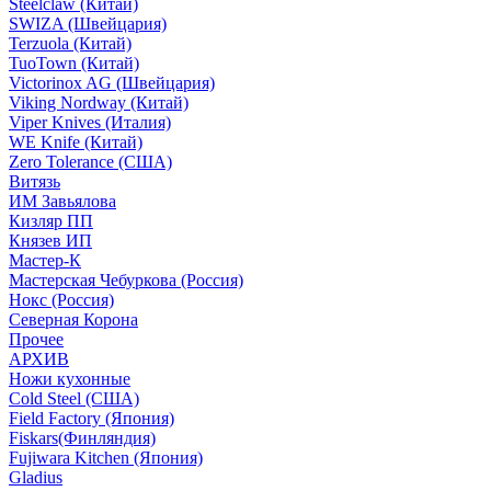
Steelclaw (Китай)
SWIZA (Швейцария)
Terzuola (Китай)
TuoTown (Китай)
Victorinox AG (Швейцария)
Viking Nordway (Китай)
Viper Knives (Италия)
WE Knife (Китай)
Zero Tolerance (США)
Витязь
ИМ Завьялова
Кизляр ПП
Князев ИП
Мастер-К
Мастерская Чебуркова (Россия)
Нокс (Россия)
Северная Корона
Прочее
АРХИВ
Ножи кухонные
Cold Steel (США)
Field Factory (Япония)
Fiskars(Финляндия)
Fujiwara Kitchen (Япония)
Gladius