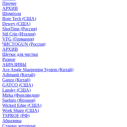
Прочее
АРХИВ
Шомпола
Bore Tech (США)
Dewey (США)
ShotTime (Россия)
Stil Crin (Италия)
VFG (Германия)
ЧИСТОGUN (Россия)
АРХИВ
Щетки для чистки
Разное
АБРАЗИВЫ
Ace Angle Sharpening System (Китай)
Adimanti (Китай)
Ganzo (Китай)
GATCO (США)
Lansky (США)
Mirka (Финляндия)
Suehiro (Япония)
Wicked Edge (США)
Work Sharp (США)
TSPROF (РФ)
Абразивы
Станки заточные