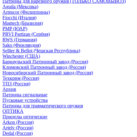
Патроны для нарезного оружия (ТОЛЬКО САМОВЫВОЗ)
Aguila (Мексика)
Armscor (Филиппины)
Fiocchi (Италия)
Magtech (Бразилия)
PMP (ЮАР)
PRVI Partizan (Сербия)
RWS (Германия)
Sako (Финляндия)
Sellier & Bellot (Чешская Республика)
Winchester (США)
Барнаульский Патронный завод (Россия)
Климовский Патронный завод (Россия)
Новосибирский Патронный завод (Россия)
Техкрим (Россия)
ТПЗ (Россия)
Архив
Патроны сигнальные
Пусковые устройства
Патроны для травматического оружия
ОПТИКА
Прицелы оптические
Arkon (Россия)
Artelv (Россия)
Dedal (Россия)