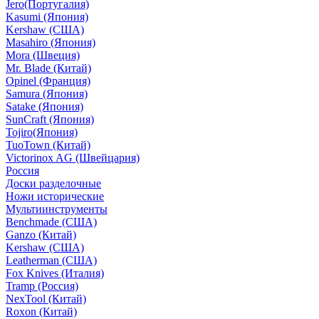
Jero(Португалия)
Kasumi (Япония)
Kershaw (США)
Masahiro (Япония)
Mora (Швеция)
Mr. Blade (Китай)
Opinel (Франция)
Samura (Япония)
Satake (Япония)
SunCraft (Япония)
Tojiro(Япония)
TuoTown (Китай)
Victorinox AG (Швейцария)
Россия
Доски разделочные
Ножи исторические
Мультиинструменты
Benchmade (США)
Ganzo (Китай)
Kershaw (США)
Leatherman (США)
Fox Knives (Италия)
Tramp (Россия)
NexTool (Китай)
Roxon (Китай)