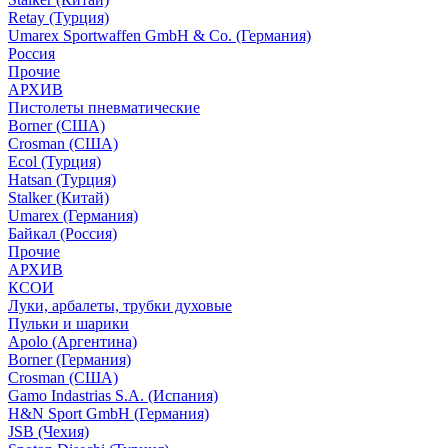
Retay (Турция)
Umarex Sportwaffen GmbH & Co. (Германия)
Россия
Прочие
АРХИВ
Пистолеты пневматические
Borner (США)
Crosman (США)
Ecol (Турция)
Hatsan (Турция)
Stalker (Китай)
Umarex (Германия)
Байкал (Россия)
Прочие
АРХИВ
КСОИ
Луки, арбалеты, трубки духовые
Пульки и шарики
Apolo (Аргентина)
Borner (Германия)
Crosman (США)
Gamo Indastrias S.A. (Испания)
H&N Sport GmbH (Германия)
JSB (Чехия)