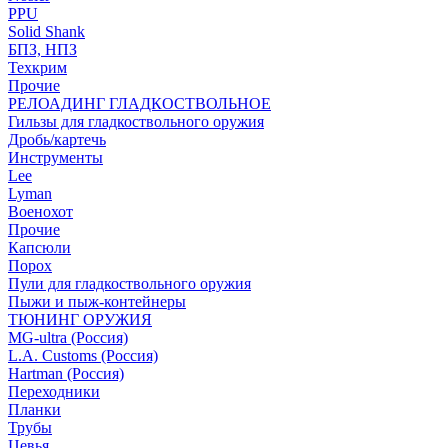
PPU
Solid Shank
БПЗ, НПЗ
Техкрим
Прочие
РЕЛОАДИНГ ГЛАДКОСТВОЛЬНОЕ
Гильзы для гладкоствольного оружия
Дробь/картечь
Инструменты
Lee
Lyman
Военохот
Прочие
Капсюли
Порох
Пули для гладкоствольного оружия
Пыжи и пыж-контейнеры
ТЮНИНГ ОРУЖИЯ
MG-ultra (Россия)
L.A. Customs (Россия)
Hartman (Россия)
Переходники
Планки
Трубы
Цевья