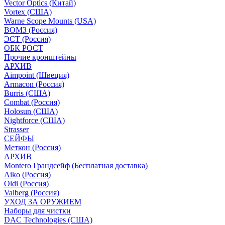
Vector Optics (Китай)
Vortex (США)
Warne Scope Mounts (USA)
ВОМЗ (Россия)
ЭСТ (Россия)
ОБК РОСТ
Прочие кронштейны
АРХИВ
Aimpoint (Швеция)
Armacon (Россия)
Burris (США)
Combat (Россия)
Holosun (США)
Nightforce (США)
Strasser
СЕЙФЫ
Меткон (Россия)
АРХИВ
Montero Грандсейф (Бесплатная доставка)
Aiko (Россия)
Oldi (Россия)
Valberg (Россия)
УХОД ЗА ОРУЖИЕМ
Наборы для чистки
DAC Technologies (США)