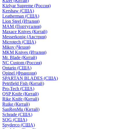
Kizer (Китай)
Kizlyar Supreme (Россия)
Kershaw (США)
Leatherman (США)
Lion Steel (Италия)
MAM (Португалия)
Maxace Knives (Китай)
Messerkonig (Австрия)
Microtech (США)
Mikov (Чехия)
MKM Knives (Италия)
Mr. Blade (Китай)
NC Custom (Россия)
Ontario (США)
Opinel (Франция)
SPARTAN BLADES (США)
Petrifield Fish (Китай)
Pro-Tech (США)
QSP Knife (Китай)
Rike Knife (Китай)
Ruike (Китай)
SanRenMu (Китай)
Schrade (США)
SOG (США)
Spyderco (США)