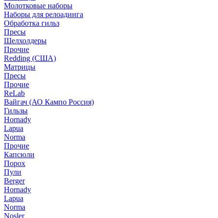
Молотковые наборы
Наборы для релоадинга
Обработка гильз
Пресы
Шелхолдеры
Прочие
Redding (США)
Матрицы
Пресы
Прочие
ReLab
Вайгач (АО Кампо Россия)
Гильзы
Hornady
Lapua
Norma
Прочие
Капсюли
Порох
Пули
Berger
Hornady
Lapua
Norma
Nosler