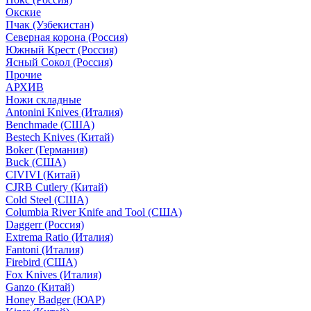
Окские
Пчак (Узбекистан)
Северная корона (Россия)
Южный Крест (Россия)
Ясный Сокол (Россия)
Прочие
АРХИВ
Ножи складные
Antonini Knives (Италия)
Benchmade (США)
Bestech Knives (Китай)
Boker (Германия)
Buck (США)
CIVIVI (Китай)
CJRB Cutlery (Китай)
Cold Steel (США)
Columbia River Knife and Tool (США)
Daggerr (Россия)
Extrema Ratio (Италия)
Fantoni (Италия)
Firebird (США)
Fox Knives (Италия)
Ganzo (Китай)
Honey Badger (ЮАР)