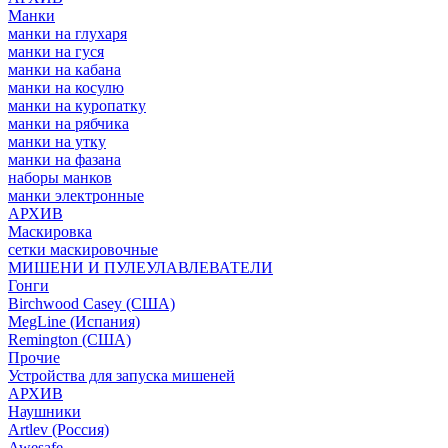
Манки
манки на глухаря
манки на гуся
манки на кабана
манки на косулю
манки на куропатку
манки на рябчика
манки на утку
манки на фазана
наборы манков
манки электронные
АРХИВ
Маскировка
сетки маскировочные
МИШЕНИ И ПУЛЕУЛАВЛЕВАТЕЛИ
Гонги
Birchwood Casey (США)
MegLine (Испания)
Remington (США)
Прочие
Устройства для запуска мишеней
АРХИВ
Наушники
Artlev (Россия)
Awesafe