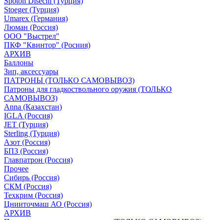
Spoton Disechi (Турция)
Stoeger (Турция)
Umarex (Германия)
Люман (Россия)
ООО "Выстрел"
ПКФ "Квинтор" (Росиия)
АРХИВ
Баллоны
Зип, аксессуары
ПАТРОНЫ (ТОЛЬКО САМОВЫВОЗ)
Патроны для гладкоствольного оружия (ТОЛЬКО
САМОВЫВОЗ)
Anna (Казахстан)
IGLA (Россия)
JET (Турция)
Sterling (Турция)
Азот (Россия)
БПЗ (Россия)
Главпатрон (Россия)
Прочее
Сибирь (Россия)
СКМ (Россия)
Техкрим (Россия)
Цнииточмаш АО (Россия)
АРХИВ