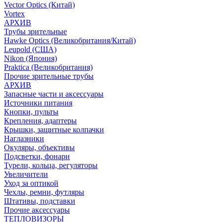
Vector Optics (Китай)
Vortex
АРХИВ
Трубы зрительные
Hawke Optics (Великобритания/Китай)
Leupold (США)
Nikon (Япония)
Praktica (Великобритания)
Прочие зрительные трубы
АРХИВ
Запасные части и аксессуары
Источники питания
Кнопки, пульты
Крепления, адаптеры
Крышки, защитные колпачки
Наглазники
Окуляры, объективы
Подсветки, фонари
Турели, кольца, регуляторы
Увеличители
Уход за оптикой
Чехлы, ремни, футляры
Штативы, подставки
Прочие аксессуары
ТЕПЛОВИЗОРЫ