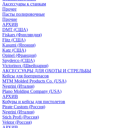
Аксессуары к станкам
Прочее
Пасты полировочные
Прочие
АРХИВ
DMT (США)
Fiskars (Финляндия)
Flitz (США)
Kasumi (Япония)
Katz (США)
Opinel (Франция)
Spyderco (США)
Victorinox (Швейцария)
АКСЕССУАРЫ ДЛЯ ОХОТЫ И СТРЕЛЬБЫ
Кейсы для боеприпасов
MTM Molded Products Co. (USA)
Negrini (Италия)
Plano Molding Company (USA)
АРХИВ
Кобуры и кейсы для пистолетов
Pirate Custom (Россия)
Negrini (Италия)
Stich Profi (Россия)
Vektor (Россия)
АРХИВ