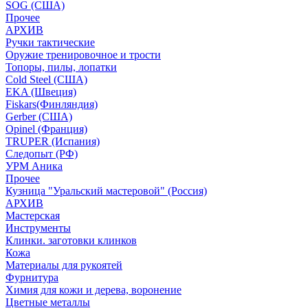
SOG (США)
Прочее
АРХИВ
Ручки тактические
Оружие тренировочное и трости
Топоры, пилы, лопатки
Cold Steel (США)
EKA (Швеция)
Fiskars(Финляндия)
Gerber (США)
Opinel (Франция)
TRUPER (Испания)
Следопыт (РФ)
УРМ Аника
Прочее
Кузница "Уральский мастеровой" (Россия)
АРХИВ
Мастерская
Инструменты
Клинки. заготовки клинков
Кожа
Материалы для рукоятей
Фурнитура
Химия для кожи и дерева, воронение
Цветные металлы