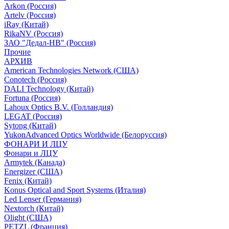
Arkon (Россия)
Artelv (Россия)
iRay (Китай)
RikaNV (Россия)
ЗАО "Дедал-НВ" (Россия)
Прочие
АРХИВ
American Technologies Network (США)
Conotech (Россия)
DALI Technology (Китай)
Fortuna (Россия)
Lahoux Optics B.V. (Голландия)
LEGAT (Россия)
Sytong (Китай)
YukonAdvanced Optics Worldwide (Белоруссия)
ФОНАРИ И ЛЦУ
Фонари и ЛЦУ
Armytek (Канада)
Energizer (США)
Fenix (Китай)
Konus Optical and Sport Systems (Италия)
Led Lenser (Германия)
Nextorch (Китай)
Olight (США)
PETZL (Франция)