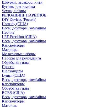
Шнурки, паракорд, нити
Бусины для темляка
Чехлы, ножны
РЕЛОАДИНГ НАРЕЗНОЕ
DIY Devices (Россия)
Hornady (США)
Весы, дозаторы, комбайны
Прочие
LEE Precision (США)
Весы, дозаторы, комбайны
Капсюляторы
Матрицы
Молотковые наборы
Наборы для релоадинга
Обработка гильз
Преcсы
Шелхолдеры
Lyman (США)
Весы, дозаторы, комбайны
Капсюляторы
Обработка гильз
RCBS (США)
Весы, дозаторы, комбайны
Капсюляторы
Матрицы