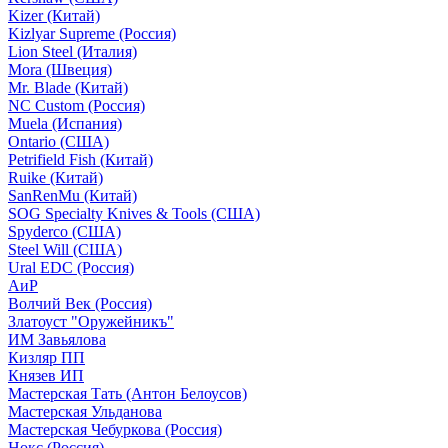
Kizer (Китай)
Kizlyar Supreme (Россия)
Lion Steel (Италия)
Mora (Швеция)
Mr. Blade (Китай)
NC Custom (Россия)
Muela (Испания)
Ontario (США)
Petrifield Fish (Китай)
Ruike (Китай)
SanRenMu (Китай)
SOG Specialty Knives & Tools (США)
Spyderco (США)
Steel Will (США)
Ural EDC (Россия)
АиР
Волчий Век (Россия)
Златоуст "Оружейникъ"
ИМ Завьялова
Кизляр ПП
Князев ИП
Мастерская Тать (Антон Белоусов)
Мастерская Ульданова
Мастерская Чебуркова (Россия)
Нокс (Россия)