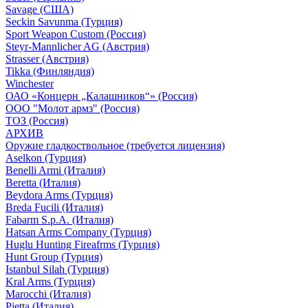
Savage (США)
Seckin Savunma (Турция)
Sport Weapon Custom (Россия)
Steyr-Mannlicher AG (Австрия)
Strasser (Австрия)
Tikka (Финляндия)
Winchester
ОАО «Концерн „Калашников“» (Россия)
ООО "Молот армз" (Россия)
ТОЗ (Россия)
АРХИВ
Оружие гладкоствольное (требуется лицензия)
Aselkon (Турция)
Benelli Armi (Италия)
Beretta (Италия)
Beydora Arms (Турция)
Breda Fucili (Италия)
Fabarm S.p.A. (Италия)
Hatsan Arms Company (Турция)
Huglu Hunting Fireafrms (Турция)
Hunt Group (Турция)
Istanbul Silah (Турция)
Kral Arms (Турция)
Marocchi (Италия)
Pietta (Италия)