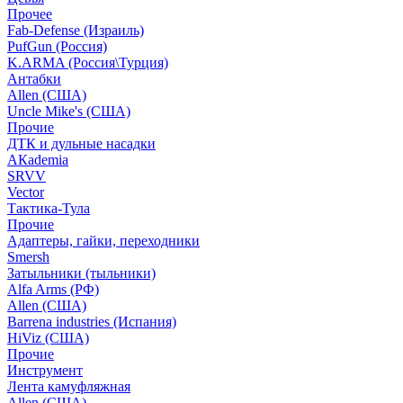
Прочее
Fab-Defense (Израиль)
PufGun (Россия)
K.ARMA (Россия\Турция)
Антабки
Allen (США)
Uncle Mike's (США)
Прочие
ДТК и дульные насадки
АКademia
SRVV
Vector
Тактика-Тула
Прочие
Адаптеры, гайки, переходники
Smersh
Затыльники (тыльники)
Alfa Arms (РФ)
Allen (США)
Barrena industries (Испания)
HiViz (США)
Прочие
Инструмент
Лента камуфляжная
Allen (США)