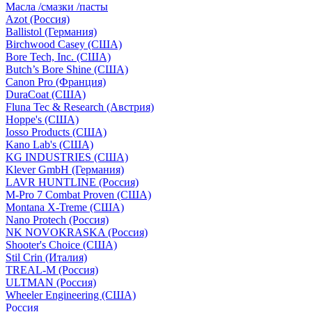
Масла /смазки /пасты
Azot (Россия)
Ballistol (Германия)
Birchwood Casey (США)
Bore Tech, Inc. (США)
Butch’s Bore Shine (СШA)
Canon Pro (Франция)
DuraCoat (США)
Fluna Tec & Research (Австрия)
Hoppe's (США)
Iosso Products (США)
Kano Lab's (США)
KG INDUSTRIES (США)
Klever GmbH (Германия)
LAVR HUNTLINE (Россия)
M-Pro 7 Combat Proven (СШA)
Montana X-Treme (США)
Nano Protech (Россия)
NK NOVOKRASKA (Россия)
Shooter's Choice (СШA)
Stil Crin (Италия)
TREAL-M (Россия)
ULTMAN (Россия)
Wheeler Engineering (СШA)
Россия