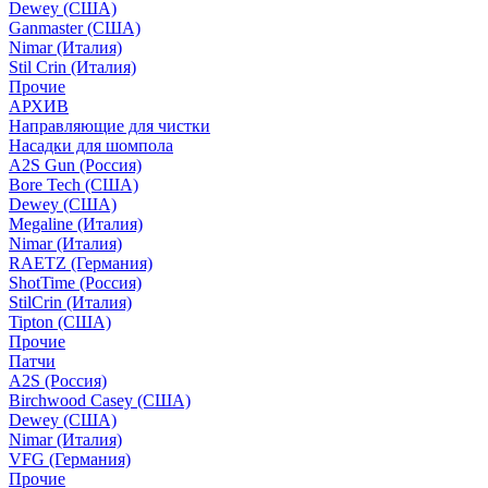
Dewey (США)
Ganmaster (США)
Nimar (Италия)
Stil Crin (Италия)
Прочие
АРХИВ
Направляющие для чистки
Насадки для шомпола
A2S Gun (Россия)
Bore Tech (США)
Dewey (США)
Megaline (Италия)
Nimar (Италия)
RAETZ (Германия)
ShotTime (Россия)
StilCrin (Италия)
Tipton (США)
Прочие
Патчи
A2S (Россия)
Birchwood Casey (США)
Dewey (США)
Nimar (Италия)
VFG (Германия)
Прочие