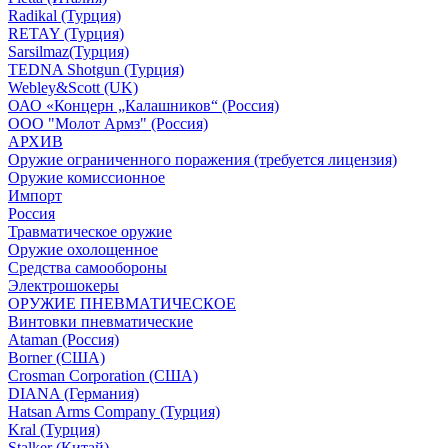
Radikal (Турция)
RETAY (Турция)
Sarsilmaz(Турция)
TEDNA Shotgun (Турция)
Webley&Scott (UK)
ОАО «Концерн „Калашников“ (Россия)
ООО "Молот Армз" (Россия)
АРХИВ
Оружие ограниченного поражения (требуется лицензия)
Оружие комиссионное
Импорт
Россия
Травматическое оружие
Оружие охолощенное
Средства самообороны
Электрошокеры
ОРУЖИЕ ПНЕВМАТИЧЕСКОЕ
Винтовки пневматические
Ataman (Россия)
Borner (США)
Crosman Corporation (США)
DIANA (Германия)
Hatsan Arms Company (Турция)
Kral (Турция)
Stalker (Китай)