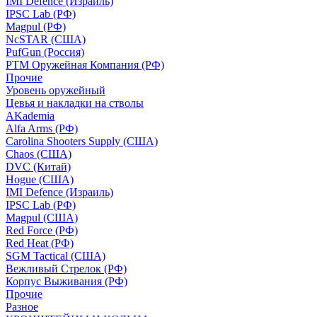
IMI Defence (Израиль)
IPSC Lab (РФ)
Magpul (РФ)
NcSTAR (США)
PufGun (Россия)
РТМ Оружейная Компания (РФ)
Прочие
Уровень оружейный
Цевья и накладки на стволы
AKademia
Alfa Arms (РФ)
Carolina Shooters Supply (США)
Chaos (США)
DVC (Китай)
Hogue (США)
IMI Defence (Израиль)
IPSC Lab (РФ)
Magpul (США)
Red Force (РФ)
Red Heat (РФ)
SGM Tactical (США)
Вежливый Стрелок (РФ)
Корпус Выживания (РФ)
Прочие
Разное