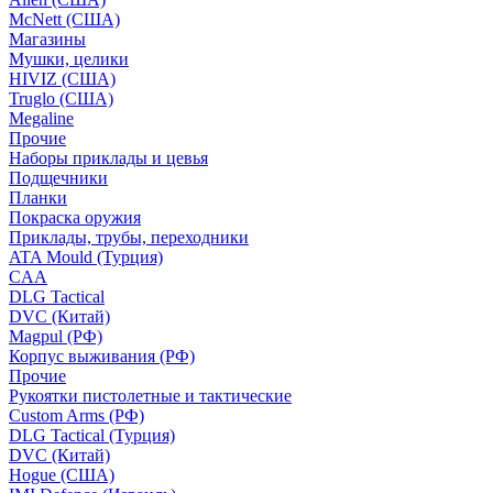
McNett (США)
Магазины
Мушки, целики
HIVIZ (США)
Truglo (США)
Megaline
Прочие
Наборы приклады и цевья
Подщечники
Планки
Покраска оружия
Приклады, трубы, переходники
ATA Mould (Турция)
CAA
DLG Tactical
DVC (Китай)
Magpul (РФ)
Корпус выживания (РФ)
Прочие
Рукоятки пистолетные и тактические
Custom Arms (РФ)
DLG Tactical (Турция)
DVC (Китай)
Hogue (США)