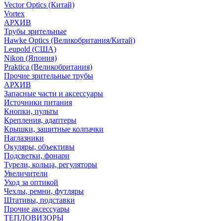
Vector Optics (Китай)
Vortex
АРХИВ
Трубы зрительные
Hawke Optics (Великобритания/Китай)
Leupold (США)
Nikon (Япония)
Praktica (Великобритания)
Прочие зрительные трубы
АРХИВ
Запасные части и аксессуары
Источники питания
Кнопки, пульты
Крепления, адаптеры
Крышки, защитные колпачки
Наглазники
Окуляры, объективы
Подсветки, фонари
Турели, кольца, регуляторы
Увеличители
Уход за оптикой
Чехлы, ремни, футляры
Штативы, подставки
Прочие аксессуары
ТЕПЛОВИЗОРЫ