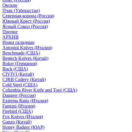
Окские
Пчак (Узбекистан)
Северная корона (Россия)
Южный Крест (Россия)
Ясный Сокол (Россия)
Прочие
АРХИВ
Ножи складные
Antonini Knives (Италия)
Benchmade (США)
Bestech Knives (Китай)
Boker (Германия)
Buck (США)
CIVIVI (Китай)
CJRB Cutlery (Китай)
Cold Steel (США)
Columbia River Knife and Tool (США)
Daggerr (Россия)
Extrema Ratio (Италия)
Fantoni (Италия)
Firebird (США)
Fox Knives (Италия)
Ganzo (Китай)
Honey Badger (ЮАР)