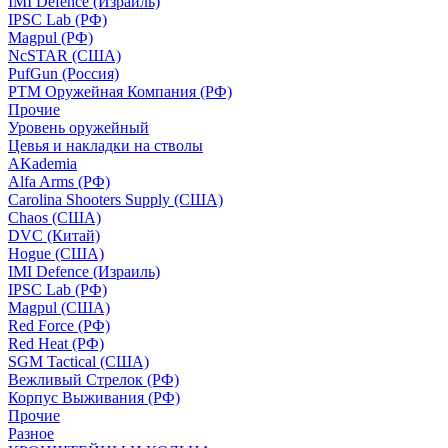
IMI Defence (Израиль)
IPSC Lab (РФ)
Magpul (РФ)
NcSTAR (США)
PufGun (Россия)
РТМ Оружейная Компания (РФ)
Прочие
Уровень оружейный
Цевья и накладки на стволы
AKademia
Alfa Arms (РФ)
Carolina Shooters Supply (США)
Chaos (США)
DVC (Китай)
Hogue (США)
IMI Defence (Израиль)
IPSC Lab (РФ)
Magpul (США)
Red Force (РФ)
Red Heat (РФ)
SGM Tactical (США)
Вежливый Стрелок (РФ)
Корпус Выживания (РФ)
Прочие
Разное