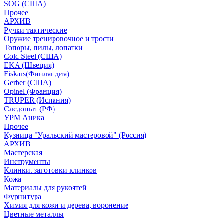
SOG (США)
Прочее
АРХИВ
Ручки тактические
Оружие тренировочное и трости
Топоры, пилы, лопатки
Cold Steel (США)
EKA (Швеция)
Fiskars(Финляндия)
Gerber (США)
Opinel (Франция)
TRUPER (Испания)
Следопыт (РФ)
УРМ Аника
Прочее
Кузница "Уральский мастеровой" (Россия)
АРХИВ
Мастерская
Инструменты
Клинки. заготовки клинков
Кожа
Материалы для рукоятей
Фурнитура
Химия для кожи и дерева, воронение
Цветные металлы