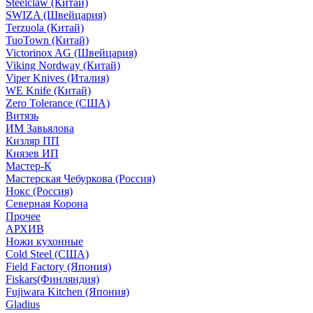
Steelclaw (Китай)
SWIZA (Швейцария)
Terzuola (Китай)
TuoTown (Китай)
Victorinox AG (Швейцария)
Viking Nordway (Китай)
Viper Knives (Италия)
WE Knife (Китай)
Zero Tolerance (США)
Витязь
ИМ Завьялова
Кизляр ПП
Князев ИП
Мастер-К
Мастерская Чебуркова (Россия)
Нокс (Россия)
Северная Корона
Прочее
АРХИВ
Ножи кухонные
Cold Steel (США)
Field Factory (Япония)
Fiskars(Финляндия)
Fujiwara Kitchen (Япония)
Gladius