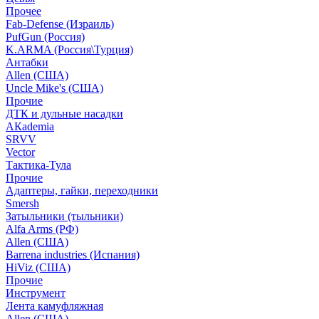
Прочее
Fab-Defense (Израиль)
PufGun (Россия)
K.ARMA (Россия\Турция)
Антабки
Allen (США)
Uncle Mike's (США)
Прочие
ДТК и дульные насадки
АКademia
SRVV
Vector
Тактика-Тула
Прочие
Адаптеры, гайки, переходники
Smersh
Затыльники (тыльники)
Alfa Arms (РФ)
Allen (США)
Barrena industries (Испания)
HiViz (США)
Прочие
Инструмент
Лента камуфляжная
Allen (США)