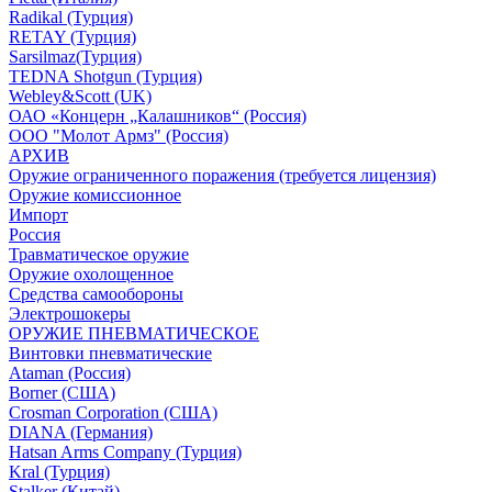
Radikal (Турция)
RETAY (Турция)
Sarsilmaz(Турция)
TEDNA Shotgun (Турция)
Webley&Scott (UK)
ОАО «Концерн „Калашников“ (Россия)
ООО "Молот Армз" (Россия)
АРХИВ
Оружие ограниченного поражения (требуется лицензия)
Оружие комиссионное
Импорт
Россия
Травматическое оружие
Оружие охолощенное
Средства самообороны
Электрошокеры
ОРУЖИЕ ПНЕВМАТИЧЕСКОЕ
Винтовки пневматические
Ataman (Россия)
Borner (США)
Crosman Corporation (США)
DIANA (Германия)
Hatsan Arms Company (Турция)
Kral (Турция)
Stalker (Китай)