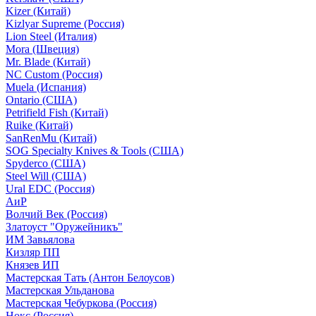
Kizer (Китай)
Kizlyar Supreme (Россия)
Lion Steel (Италия)
Mora (Швеция)
Mr. Blade (Китай)
NC Custom (Россия)
Muela (Испания)
Ontario (США)
Petrifield Fish (Китай)
Ruike (Китай)
SanRenMu (Китай)
SOG Specialty Knives & Tools (США)
Spyderco (США)
Steel Will (США)
Ural EDC (Россия)
АиР
Волчий Век (Россия)
Златоуст "Оружейникъ"
ИМ Завьялова
Кизляр ПП
Князев ИП
Мастерская Тать (Антон Белоусов)
Мастерская Ульданова
Мастерская Чебуркова (Россия)
Нокс (Россия)