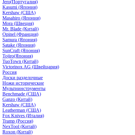
Jero(Португалия)
Kasumi (Япония)
Kershaw (США)
Masahiro (Япония)
Mora (Швеция)
Mr. Blade (Китай)
Opinel (Франция)
Samura (Япония)
Satake (Япония)
SunCraft (Япония)
Tojiro(Япония)
TuoTown (Китай)
Victorinox AG (Швейцария)
Россия
Доски разделочные
Ножи исторические
Мультиинструменты
Benchmade (США)
Ganzo (Китай)
Kershaw (США)
Leatherman (США)
Fox Knives (Италия)
Tramp (Россия)
NexTool (Китай)
Roxon (Китай)