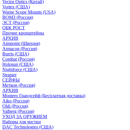
Vector Optics (Китай)
Vortex (США)
Warne Scope Mounts (USA)
ВОМЗ (Россия)
ЭСТ (Россия)
ОБК РОСТ
Прочие кронштейны
АРХИВ
Aimpoint (Швеция)
Armacon (Россия)
Burris (США)
Combat (Россия)
Holosun (США)
Nightforce (США)
Strasser
СЕЙФЫ
Меткон (Россия)
АРХИВ
Montero Грандсейф (Бесплатная доставка)
Aiko (Россия)
Oldi (Россия)
Valberg (Россия)
УХОД ЗА ОРУЖИЕМ
Наборы для чистки
DAC Technologies (США)