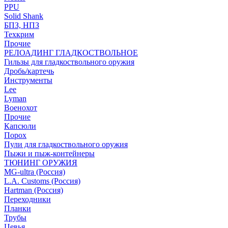
PPU
Solid Shank
БПЗ, НПЗ
Техкрим
Прочие
РЕЛОАДИНГ ГЛАДКОСТВОЛЬНОЕ
Гильзы для гладкоствольного оружия
Дробь/картечь
Инструменты
Lee
Lyman
Военохот
Прочие
Капсюли
Порох
Пули для гладкоствольного оружия
Пыжи и пыж-контейнеры
ТЮНИНГ ОРУЖИЯ
MG-ultra (Россия)
L.A. Customs (Россия)
Hartman (Россия)
Переходники
Планки
Трубы
Цевья