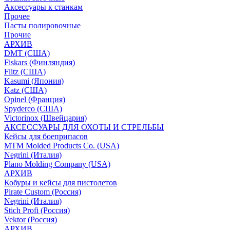
Аксессуары к станкам
Прочее
Пасты полировочные
Прочие
АРХИВ
DMT (США)
Fiskars (Финляндия)
Flitz (США)
Kasumi (Япония)
Katz (США)
Opinel (Франция)
Spyderco (США)
Victorinox (Швейцария)
АКСЕССУАРЫ ДЛЯ ОХОТЫ И СТРЕЛЬБЫ
Кейсы для боеприпасов
MTM Molded Products Co. (USA)
Negrini (Италия)
Plano Molding Company (USA)
АРХИВ
Кобуры и кейсы для пистолетов
Pirate Custom (Россия)
Negrini (Италия)
Stich Profi (Россия)
Vektor (Россия)
АРХИВ