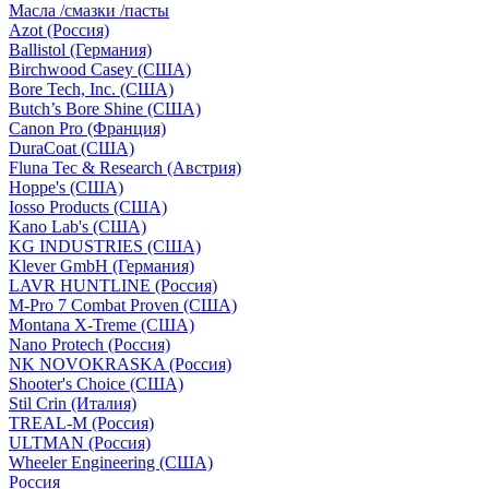
Масла /смазки /пасты
Azot (Россия)
Ballistol (Германия)
Birchwood Casey (США)
Bore Tech, Inc. (США)
Butch’s Bore Shine (СШA)
Canon Pro (Франция)
DuraCoat (США)
Fluna Tec & Research (Австрия)
Hoppe's (США)
Iosso Products (США)
Kano Lab's (США)
KG INDUSTRIES (США)
Klever GmbH (Германия)
LAVR HUNTLINE (Россия)
M-Pro 7 Combat Proven (СШA)
Montana X-Treme (США)
Nano Protech (Россия)
NK NOVOKRASKA (Россия)
Shooter's Choice (СШA)
Stil Crin (Италия)
TREAL-M (Россия)
ULTMAN (Россия)
Wheeler Engineering (СШA)
Россия