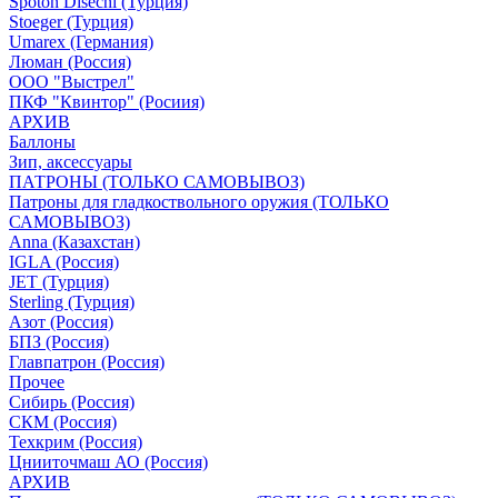
Spoton Disechi (Турция)
Stoeger (Турция)
Umarex (Германия)
Люман (Россия)
ООО "Выстрел"
ПКФ "Квинтор" (Росиия)
АРХИВ
Баллоны
Зип, аксессуары
ПАТРОНЫ (ТОЛЬКО САМОВЫВОЗ)
Патроны для гладкоствольного оружия (ТОЛЬКО
САМОВЫВОЗ)
Anna (Казахстан)
IGLA (Россия)
JET (Турция)
Sterling (Турция)
Азот (Россия)
БПЗ (Россия)
Главпатрон (Россия)
Прочее
Сибирь (Россия)
СКМ (Россия)
Техкрим (Россия)
Цнииточмаш АО (Россия)
АРХИВ