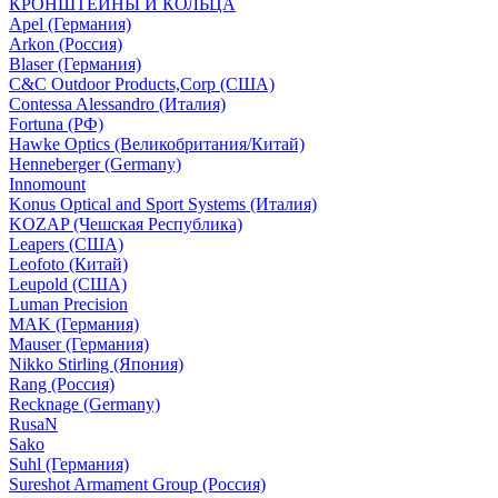
КРОНШТЕЙНЫ И КОЛЬЦА
Apel (Германия)
Arkon (Россия)
Blaser (Германия)
C&C Outdoor Products,Corp (США)
Contessa Alessandro (Италия)
Fortuna (РФ)
Hawke Optics (Великобритания/Китай)
Henneberger (Germany)
Innomount
Konus Optical and Sport Systems (Италия)
KOZAP (Чешская Республика)
Leapers (США)
Leofoto (Китай)
Leupold (США)
Luman Precision
MAK (Германия)
Mauser (Германия)
Nikko Stirling (Япония)
Rang (Россия)
Recknage (Germany)
RusaN
Sako
Suhl (Германия)
Sureshot Armament Group (Россия)