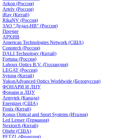
Arkon (Россия)
Artelv (Россия)
iRay (Китай)
RikaNV (Россия)
ЗАО "Дедал-НВ" (Россия)
Прочие
АРХИВ
American Technologies Network (США)
Conotech (Россия)
DALI Technology (Китай)
Fortuna (Россия)
Lahoux Optics B.V. (Голландия)
LEGAT (Россия)
Sytong (Китай)
YukonAdvanced Optics Worldwide (Белоруссия)
ФОНАРИ И ЛЦУ
Фонари и ЛЦУ
Armytek (Канада)
Energizer (США)
Fenix (Китай)
Konus Optical and Sport Systems (Италия)
Led Lenser (Германия)
Nextorch (Китай)
Olight (США)
PETZL (Франция)