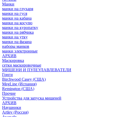
Манки
манки на глухаря
манки на гуся
манки на кабана
манки на косулю
манки на куропатку
манки на рябчика
манки на утку
манки на фазана
наборы манков
манки электронные
АРХИВ
Маскировка
сетки маскировочные
МИШЕНИ И ПУЛЕУЛАВЛЕВАТЕЛИ
Гонги
Birchwood Casey (США)
MegLine (Испания)
Remington (США)
Прочие
Устройства для запуска мишеней
АРХИВ
Наушники
Artlev (Россия)
Awesafe