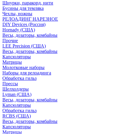
Шнурки, паракорд, нити
Бусины для темляка
Чехлы, ножны
РЕЛОАДИНГ НАРЕЗНОЕ
DIY Devices (Россия)
Hornady (США)
Весы, дозаторы, комбайны
Прочие
LEE Precision (США)
Весы, дозаторы, комбайны
Капсюляторы
Матрицы
Молотковые наборы
Наборы для релоадинга
Обработка гильз
Преcсы
Шелхолдеры
Lyman (США)
Весы, дозаторы, комбайны
Капсюляторы
Обработка гильз
RCBS (США)
Весы, дозаторы, комбайны
Капсюляторы
Матрицы