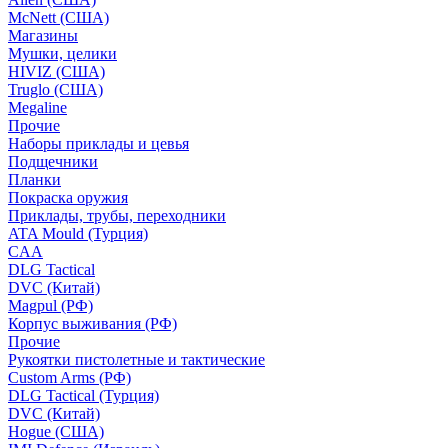
McNett (США)
Магазины
Мушки, целики
HIVIZ (США)
Truglo (США)
Megaline
Прочие
Наборы приклады и цевья
Подщечники
Планки
Покраска оружия
Приклады, трубы, переходники
ATA Mould (Турция)
CAA
DLG Tactical
DVC (Китай)
Magpul (РФ)
Корпус выживания (РФ)
Прочие
Рукоятки пистолетные и тактические
Custom Arms (РФ)
DLG Tactical (Турция)
DVC (Китай)
Hogue (США)