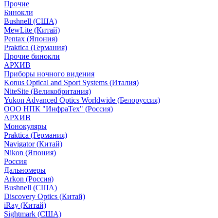
Прочие
Бинокли
Bushnell (США)
MewLite (Китай)
Pentax (Япония)
Praktica (Германия)
Прочие бинокли
АРХИВ
Приборы ночного видения
Konus Optical and Sport Systems (Италия)
NiteSite (Великобритания)
Yukon Advanced Optics Worldwide (Белоруссия)
ООО НПК "ИнфраТех" (Россия)
АРХИВ
Монокуляры
Praktica (Германия)
Navigator (Китай)
Nikon (Япония)
Россия
Дальномеры
Arkon (Россия)
Bushnell (США)
Discovery Optics (Китай)
iRay (Китай)
Sightmark (США)