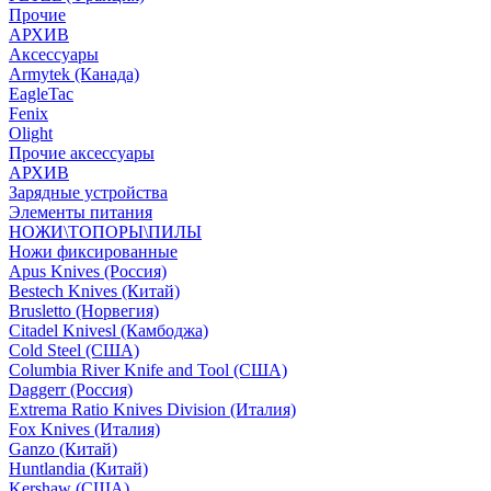
Прочие
АРХИВ
Аксессуары
Armytek (Канада)
EagleTac
Fenix
Olight
Прочие аксессуары
АРХИВ
Зарядные устройства
Элементы питания
НОЖИ\ТОПОРЫ\ПИЛЫ
Ножи фиксированные
Apus Knives (Россия)
Bestech Knives (Китай)
Brusletto (Норвегия)
Citadel Knivesl (Камбоджа)
Cold Steel (США)
Columbia River Knife and Tool (США)
Daggerr (Россия)
Extrema Ratio Knives Division (Италия)
Fox Knives (Италия)
Ganzo (Китай)
Huntlandia (Китай)
Kershaw (США)