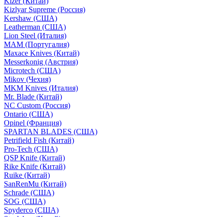
Kizer (Китай)
Kizlyar Supreme (Россия)
Kershaw (США)
Leatherman (США)
Lion Steel (Италия)
MAM (Португалия)
Maxace Knives (Китай)
Messerkonig (Австрия)
Microtech (США)
Mikov (Чехия)
MKM Knives (Италия)
Mr. Blade (Китай)
NC Custom (Россия)
Ontario (США)
Opinel (Франция)
SPARTAN BLADES (США)
Petrifield Fish (Китай)
Pro-Tech (США)
QSP Knife (Китай)
Rike Knife (Китай)
Ruike (Китай)
SanRenMu (Китай)
Schrade (США)
SOG (США)
Spyderco (США)