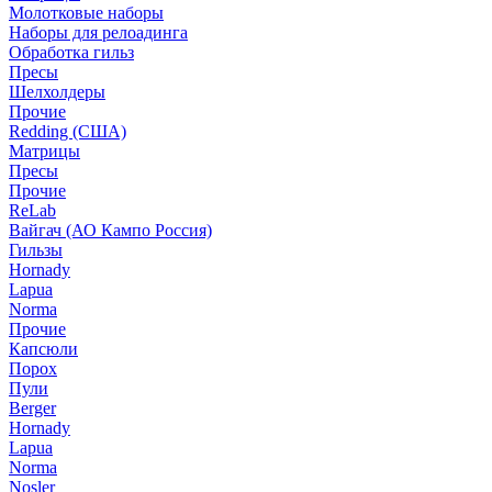
Молотковые наборы
Наборы для релоадинга
Обработка гильз
Пресы
Шелхолдеры
Прочие
Redding (США)
Матрицы
Пресы
Прочие
ReLab
Вайгач (АО Кампо Россия)
Гильзы
Hornady
Lapua
Norma
Прочие
Капсюли
Порох
Пули
Berger
Hornady
Lapua
Norma
Nosler