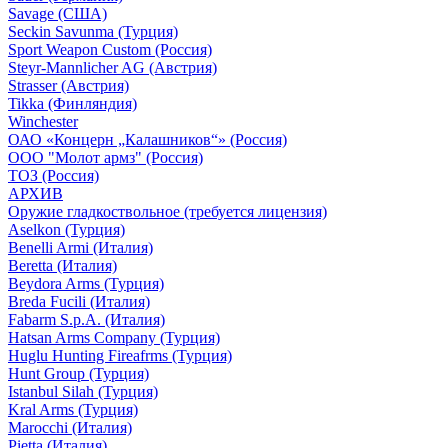
Savage (США)
Seckin Savunma (Турция)
Sport Weapon Custom (Россия)
Steyr-Mannlicher AG (Австрия)
Strasser (Австрия)
Tikka (Финляндия)
Winchester
ОАО «Концерн „Калашников“» (Россия)
ООО "Молот армз" (Россия)
ТОЗ (Россия)
АРХИВ
Оружие гладкоствольное (требуется лицензия)
Aselkon (Турция)
Benelli Armi (Италия)
Beretta (Италия)
Beydora Arms (Турция)
Breda Fucili (Италия)
Fabarm S.p.A. (Италия)
Hatsan Arms Company (Турция)
Huglu Hunting Fireafrms (Турция)
Hunt Group (Турция)
Istanbul Silah (Турция)
Kral Arms (Турция)
Marocchi (Италия)
Pietta (Италия)