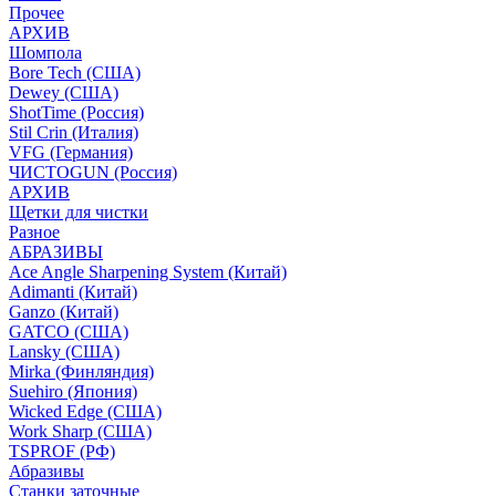
Прочее
АРХИВ
Шомпола
Bore Tech (США)
Dewey (США)
ShotTime (Россия)
Stil Crin (Италия)
VFG (Германия)
ЧИСТОGUN (Россия)
АРХИВ
Щетки для чистки
Разное
АБРАЗИВЫ
Ace Angle Sharpening System (Китай)
Adimanti (Китай)
Ganzo (Китай)
GATCO (США)
Lansky (США)
Mirka (Финляндия)
Suehiro (Япония)
Wicked Edge (США)
Work Sharp (США)
TSPROF (РФ)
Абразивы
Станки заточные