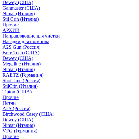
Dewey (США)
Ganmaster (США)
Nimar (Италия)
Stil Crin (Италия)
Прочие
АРХИВ
Направляющие для чистки
Насадки для шомпола
A2S Gun (Россия)
Bore Tech (США)
Dewey (США)
Megaline (Италия)
Nimar (Италия)
RAETZ (Германия)
ShotTime (Россия)
StilCrin (Италия)
Tipton (США)
Прочие
Патчи
A2S (Россия)
Birchwood Casey (США)
Dewey (США)
Nimar (Италия)
VFG (Германия)
Прочие