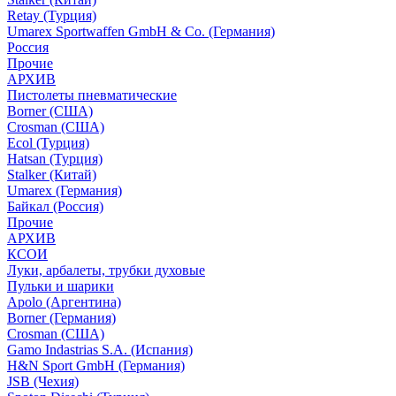
Retay (Турция)
Umarex Sportwaffen GmbH & Co. (Германия)
Россия
Прочие
АРХИВ
Пистолеты пневматические
Borner (США)
Crosman (США)
Ecol (Турция)
Hatsan (Турция)
Stalker (Китай)
Umarex (Германия)
Байкал (Россия)
Прочие
АРХИВ
КСОИ
Луки, арбалеты, трубки духовые
Пульки и шарики
Apolo (Аргентина)
Borner (Германия)
Crosman (США)
Gamo Indastrias S.A. (Испания)
H&N Sport GmbH (Германия)
JSB (Чехия)