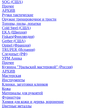
SOG (США)
Прочее
АРХИВ
Ручки тактические
Оружие тренировочное и трости
Топоры, пилы, лопатки
Cold Steel (США)
EKA (Швеция)
Fiskars(Финляндия)
Gerber (США)
Opinel (Франция)
TRUPER (Испания)
Следопыт (РФ)
УРМ Аника
Прочее
Кузница "Уральский мастеровой" (Россия)
АРХИВ
Мастерская
Инструменты
Клинки. заготовки клинков
Кожа
Материалы для рукоятей
Фурнитура
Химия для кожи и дерева, воронение
Цветные металлы