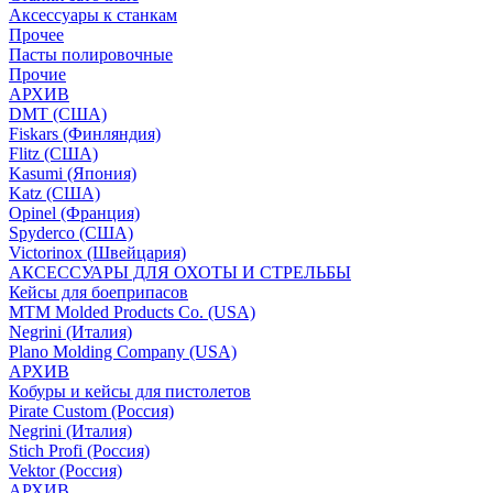
Аксессуары к станкам
Прочее
Пасты полировочные
Прочие
АРХИВ
DMT (США)
Fiskars (Финляндия)
Flitz (США)
Kasumi (Япония)
Katz (США)
Opinel (Франция)
Spyderco (США)
Victorinox (Швейцария)
АКСЕССУАРЫ ДЛЯ ОХОТЫ И СТРЕЛЬБЫ
Кейсы для боеприпасов
MTM Molded Products Co. (USA)
Negrini (Италия)
Plano Molding Company (USA)
АРХИВ
Кобуры и кейсы для пистолетов
Pirate Custom (Россия)
Negrini (Италия)
Stich Profi (Россия)
Vektor (Россия)
АРХИВ