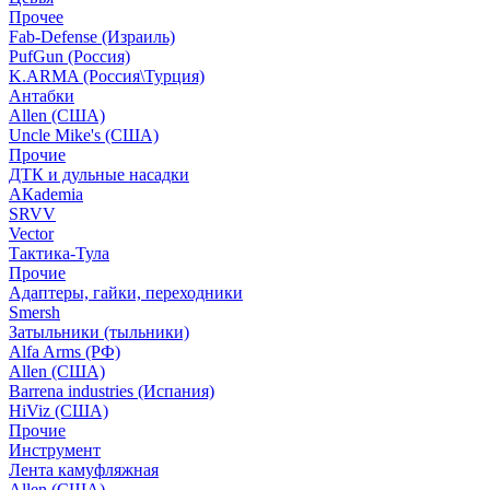
Прочее
Fab-Defense (Израиль)
PufGun (Россия)
K.ARMA (Россия\Турция)
Антабки
Allen (США)
Uncle Mike's (США)
Прочие
ДТК и дульные насадки
АКademia
SRVV
Vector
Тактика-Тула
Прочие
Адаптеры, гайки, переходники
Smersh
Затыльники (тыльники)
Alfa Arms (РФ)
Allen (США)
Barrena industries (Испания)
HiViz (США)
Прочие
Инструмент
Лента камуфляжная
Allen (США)