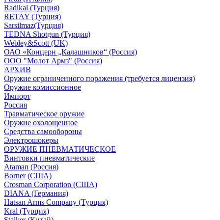
Radikal (Турция)
RETAY (Турция)
Sarsilmaz(Турция)
TEDNA Shotgun (Турция)
Webley&Scott (UK)
ОАО «Концерн „Калашников“ (Россия)
ООО "Молот Армз" (Россия)
АРХИВ
Оружие ограниченного поражения (требуется лицензия)
Оружие комиссионное
Импорт
Россия
Травматическое оружие
Оружие охолощенное
Средства самообороны
Электрошокеры
ОРУЖИЕ ПНЕВМАТИЧЕСКОЕ
Винтовки пневматические
Ataman (Россия)
Borner (США)
Crosman Corporation (США)
DIANA (Германия)
Hatsan Arms Company (Турция)
Kral (Турция)
Stalker (Китай)