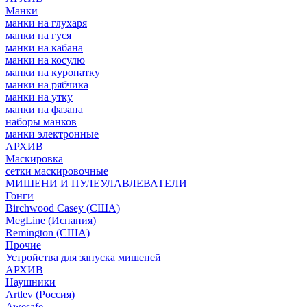
Манки
манки на глухаря
манки на гуся
манки на кабана
манки на косулю
манки на куропатку
манки на рябчика
манки на утку
манки на фазана
наборы манков
манки электронные
АРХИВ
Маскировка
сетки маскировочные
МИШЕНИ И ПУЛЕУЛАВЛЕВАТЕЛИ
Гонги
Birchwood Casey (США)
MegLine (Испания)
Remington (США)
Прочие
Устройства для запуска мишеней
АРХИВ
Наушники
Artlev (Россия)
Awesafe