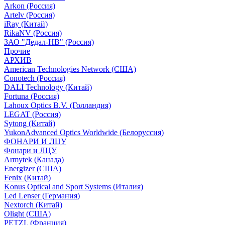
Arkon (Россия)
Artelv (Россия)
iRay (Китай)
RikaNV (Россия)
ЗАО "Дедал-НВ" (Россия)
Прочие
АРХИВ
American Technologies Network (США)
Conotech (Россия)
DALI Technology (Китай)
Fortuna (Россия)
Lahoux Optics B.V. (Голландия)
LEGAT (Россия)
Sytong (Китай)
YukonAdvanced Optics Worldwide (Белоруссия)
ФОНАРИ И ЛЦУ
Фонари и ЛЦУ
Armytek (Канада)
Energizer (США)
Fenix (Китай)
Konus Optical and Sport Systems (Италия)
Led Lenser (Германия)
Nextorch (Китай)
Olight (США)
PETZL (Франция)