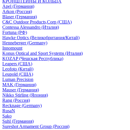
КРОНШТЕЙНЫ И КОЛЬЦА
Apel (Германия)
Arkon (Россия)
Blaser (Германия)
C&C Outdoor Products,Corp (США)
Contessa Alessandro (Италия)
Fortuna (РФ)
Hawke Optics (Великобритания/Китай)
Henneberger (Germany)
Innomount
Konus Optical and Sport Systems (Италия)
KOZAP (Чешская Республика)
Leapers (США)
Leofoto (Китай)
Leupold (США)
Luman Precision
MAK (Германия)
Mauser (Германия)
Nikko Stirling (Япония)
Rang (Россия)
Recknage (Germany)
RusaN
Sako
Suhl (Германия)
Sureshot Armament Group (Россия)