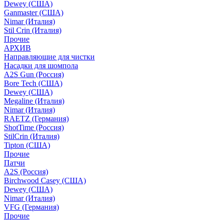
Dewey (США)
Ganmaster (США)
Nimar (Италия)
Stil Crin (Италия)
Прочие
АРХИВ
Направляющие для чистки
Насадки для шомпола
A2S Gun (Россия)
Bore Tech (США)
Dewey (США)
Megaline (Италия)
Nimar (Италия)
RAETZ (Германия)
ShotTime (Россия)
StilCrin (Италия)
Tipton (США)
Прочие
Патчи
A2S (Россия)
Birchwood Casey (США)
Dewey (США)
Nimar (Италия)
VFG (Германия)
Прочие