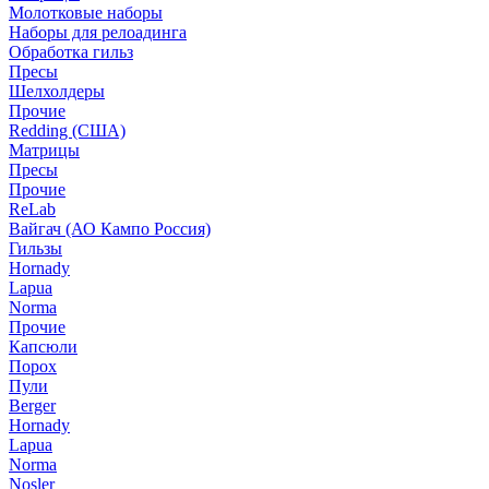
Молотковые наборы
Наборы для релоадинга
Обработка гильз
Пресы
Шелхолдеры
Прочие
Redding (США)
Матрицы
Пресы
Прочие
ReLab
Вайгач (АО Кампо Россия)
Гильзы
Hornady
Lapua
Norma
Прочие
Капсюли
Порох
Пули
Berger
Hornady
Lapua
Norma
Nosler