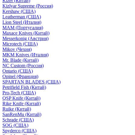
Kizer (Китай)
Kizlyar Supreme (Россия)
Kershaw (США)
Leatherman (США)
Lion Steel (Италия)
MAM (Португалия)
Maxace Knives (Китай)
Messerkonig (Австрия)
Microtech (США)
Mikov (Чехия)
MKM Knives (Италия)
Mr. Blade (Китай)
NC Custom (Россия)
Ontario (США)
Opinel (Франция)
SPARTAN BLADES (США)
Petrifield Fish (Китай)
Pro-Tech (США)
QSP Knife (Китай)
Rike Knife (Китай)
Ruike (Китай)
SanRenMu (Китай)
Schrade (США)
SOG (США)
Spyderco (США)