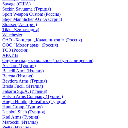
Savage (США)
Seckin Savunma (Турция)
Sport Weapon Custom (Россия)
Steyr-Mannlicher AG (Австрия)
Strasser (Австрия)
Tikka (Финляндия)
Winchester
ОАО «Концерн „Калашников“» (Россия)
ООО "Молот армз" (Россия)
ТОЗ (Россия)
АРХИВ
Оружие гладкоствольное (требуется лицензия)
Aselkon (Турция)
Benelli Armi (Италия)
Beretta (Италия)
Beydora Arms (Турция)
Breda Fucili (Италия)
Fabarm S.p.A. (Италия)
Hatsan Arms Company (Турция)
Huglu Hunting Fireafrms (Турция)
Hunt Group (Турция)
Istanbul Silah (Турция)
Kral Arms (Турция)
Marocchi (Италия)
Pietta (Италия)