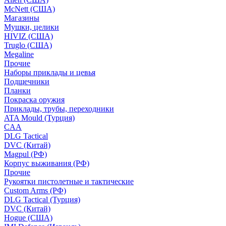
McNett (США)
Магазины
Мушки, целики
HIVIZ (США)
Truglo (США)
Megaline
Прочие
Наборы приклады и цевья
Подщечники
Планки
Покраска оружия
Приклады, трубы, переходники
ATA Mould (Турция)
CAA
DLG Tactical
DVC (Китай)
Magpul (РФ)
Корпус выживания (РФ)
Прочие
Рукоятки пистолетные и тактические
Custom Arms (РФ)
DLG Tactical (Турция)
DVC (Китай)
Hogue (США)