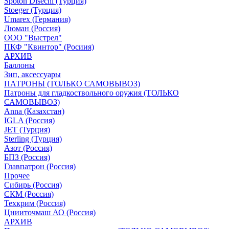
Spoton Disechi (Турция)
Stoeger (Турция)
Umarex (Германия)
Люман (Россия)
ООО "Выстрел"
ПКФ "Квинтор" (Росиия)
АРХИВ
Баллоны
Зип, аксессуары
ПАТРОНЫ (ТОЛЬКО САМОВЫВОЗ)
Патроны для гладкоствольного оружия (ТОЛЬКО
САМОВЫВОЗ)
Anna (Казахстан)
IGLA (Россия)
JET (Турция)
Sterling (Турция)
Азот (Россия)
БПЗ (Россия)
Главпатрон (Россия)
Прочее
Сибирь (Россия)
СКМ (Россия)
Техкрим (Россия)
Цнииточмаш АО (Россия)
АРХИВ