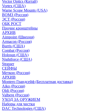
Vector Optics (Китай)
Vortex (США)
Warne Scope Mounts (USA)
ВОМЗ (Россия)
ЭСТ (Россия)
ОБК РОСТ
Прочие кронштейны
АРХИВ
Aimpoint (Швеция)
Armacon (Россия)
Burris (США)
Combat (Россия)
Holosun (США)
Nightforce (США)
Strasser
СЕЙФЫ
Меткон (Россия)
АРХИВ
Montero Грандсейф (Бесплатная доставка)
Aiko (Россия)
Oldi (Россия)
Valberg (Россия)
УХОД ЗА ОРУЖИЕМ
Наборы для чистки
DAC Technologies (США)