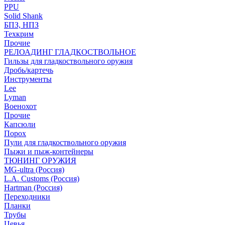
PPU
Solid Shank
БПЗ, НПЗ
Техкрим
Прочие
РЕЛОАДИНГ ГЛАДКОСТВОЛЬНОЕ
Гильзы для гладкоствольного оружия
Дробь/картечь
Инструменты
Lee
Lyman
Военохот
Прочие
Капсюли
Порох
Пули для гладкоствольного оружия
Пыжи и пыж-контейнеры
ТЮНИНГ ОРУЖИЯ
MG-ultra (Россия)
L.A. Customs (Россия)
Hartman (Россия)
Переходники
Планки
Трубы
Цевья