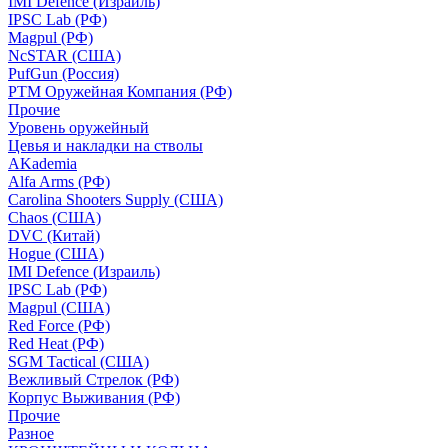
IMI Defence (Израиль)
IPSC Lab (РФ)
Magpul (РФ)
NcSTAR (США)
PufGun (Россия)
РТМ Оружейная Компания (РФ)
Прочие
Уровень оружейный
Цевья и накладки на стволы
AKademia
Alfa Arms (РФ)
Carolina Shooters Supply (США)
Chaos (США)
DVC (Китай)
Hogue (США)
IMI Defence (Израиль)
IPSC Lab (РФ)
Magpul (США)
Red Force (РФ)
Red Heat (РФ)
SGM Tactical (США)
Вежливый Стрелок (РФ)
Корпус Выживания (РФ)
Прочие
Разное