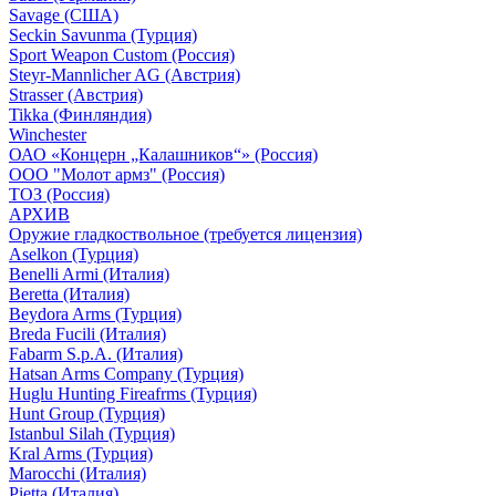
Savage (США)
Seckin Savunma (Турция)
Sport Weapon Custom (Россия)
Steyr-Mannlicher AG (Австрия)
Strasser (Австрия)
Tikka (Финляндия)
Winchester
ОАО «Концерн „Калашников“» (Россия)
ООО "Молот армз" (Россия)
ТОЗ (Россия)
АРХИВ
Оружие гладкоствольное (требуется лицензия)
Aselkon (Турция)
Benelli Armi (Италия)
Beretta (Италия)
Beydora Arms (Турция)
Breda Fucili (Италия)
Fabarm S.p.A. (Италия)
Hatsan Arms Company (Турция)
Huglu Hunting Fireafrms (Турция)
Hunt Group (Турция)
Istanbul Silah (Турция)
Kral Arms (Турция)
Marocchi (Италия)
Pietta (Италия)