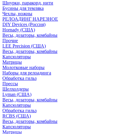
Шнурки, паракорд, нити
Бусины для темляка
Чехлы, ножны
РЕЛОАДИНГ НАРЕЗНОЕ
DIY Devices (Россия)
Hornady (США)
Весы, дозаторы, комбайны
Прочие
LEE Precision (США)
Весы, дозаторы, комбайны
Капсюляторы
Матрицы
Молотковые наборы
Наборы для релоадинга
Обработка гильз
Преcсы
Шелхолдеры
Lyman (США)
Весы, дозаторы, комбайны
Капсюляторы
Обработка гильз
RCBS (США)
Весы, дозаторы, комбайны
Капсюляторы
Матрицы