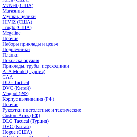
McNett (США)
Магазины
Мушки, целики
HIVIZ (США)
Truglo (США)
Megaline
Прочие
Наборы приклады и цевья
Подщечники
Планки
Покраска оружия
Приклады, трубы, переходники
ATA Mould (Турция)
CAA
DLG Tactical
DVC (Китай)
Magpul (РФ)
Корпус выживания (РФ)
Прочие
Рукоятки пистолетные и тактические
Custom Arms (РФ)
DLG Tactical (Турция)
DVC (Китай)
Hogue (США)