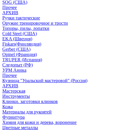
SOG (США)
Прочее
АРХИВ
Ручки тактические
Оружие тренировочное и трости
Топоры, пилы, лопатки
Cold Steel (США)
EKA (Швеция)
Fiskars(Финляндия)
Gerber (США)
Opinel (Франция)
TRUPER (Испания)
Следопыт (РФ)
УРМ Аника
Прочее
Кузница "Уральский мастеровой" (Россия)
АРХИВ
Мастерская
Инструменты
Клинки. заготовки клинков
Кожа
Материалы для рукоятей
Фурнитура
Химия для кожи и дерева, воронение
Цветные металлы