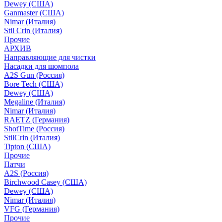
Dewey (США)
Ganmaster (США)
Nimar (Италия)
Stil Crin (Италия)
Прочие
АРХИВ
Направляющие для чистки
Насадки для шомпола
A2S Gun (Россия)
Bore Tech (США)
Dewey (США)
Megaline (Италия)
Nimar (Италия)
RAETZ (Германия)
ShotTime (Россия)
StilCrin (Италия)
Tipton (США)
Прочие
Патчи
A2S (Россия)
Birchwood Casey (США)
Dewey (США)
Nimar (Италия)
VFG (Германия)
Прочие