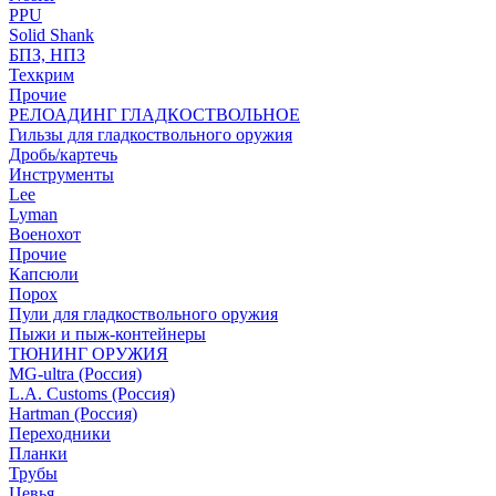
PPU
Solid Shank
БПЗ, НПЗ
Техкрим
Прочие
РЕЛОАДИНГ ГЛАДКОСТВОЛЬНОЕ
Гильзы для гладкоствольного оружия
Дробь/картечь
Инструменты
Lee
Lyman
Военохот
Прочие
Капсюли
Порох
Пули для гладкоствольного оружия
Пыжи и пыж-контейнеры
ТЮНИНГ ОРУЖИЯ
MG-ultra (Россия)
L.A. Customs (Россия)
Hartman (Россия)
Переходники
Планки
Трубы
Цевья