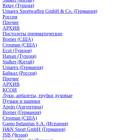
Retay (Турция)
Umarex Sportwaffen GmbH & Co. (Германия)
Россия
Прочие
АРХИВ
Пистолеты пневматические
Borner (США)
Crosman (США)
Ecol (Турция)
Hatsan (Турция)
Stalker (Китай)
Umarex (Германия)
Байкал (Россия)
Прочие
АРХИВ
КСОИ
Луки, арбалеты, трубки духовые
Пульки и шарики
Apolo (Аргентина)
Borner (Германия)
Crosman (США)
Gamo Indastrias S.A. (Испания)
H&N Sport GmbH (Германия)
JSB (Чехия)