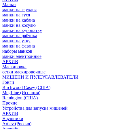
Манки
манки на глухаря
манки на гуся
манки на кабана
манки на косулю
манки на куропатку
манки на рябчика
манки на утку
манки на фазана
наборы манков
манки электронные
АРХИВ
Маскировка
сетки маскировочные
МИШЕНИ И ПУЛЕУЛАВЛЕВАТЕЛИ
Гонги
Birchwood Casey (США)
MegLine (Испания)
Remington (США)
Прочие
Устройства для запуска мишеней
АРХИВ
Наушники
Artlev (Россия)
Awesafe