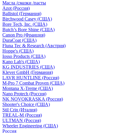
Масла /смазки /пасты
Azot (Россия)
Ballistol (Германия)
Birchwood Casey (США)
Bore Tech, Inc. (США)
Butch’s Bore Shine (СШA)
Canon Pro (Франция)
DuraCoat (США)
Fluna Tec & Research (Австрия)
Hoppe's (США)
Iosso Products (США)
Kano Lab's (США)
KG INDUSTRIES (США)
Klever GmbH (Германия)
LAVR HUNTLINE (Россия)
M-Pro 7 Combat Proven (СШA)
Montana X-Treme (США)
Nano Protech (Россия)
NK NOVOKRASKA (Россия)
Shooter's Choice (СШA)
Stil Crin (Италия)
TREAL-M (Россия)
ULTMAN (Россия)
Wheeler Engineering (СШA)
Россия