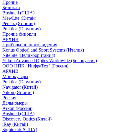
Прочие
Бинокли
Bushnell (США)
MewLite (Китай)
Pentax (Япония)
Praktica (Германия)
Прочие бинокли
АРХИВ
Приборы ночного видения
Konus Optical and Sport Systems (Италия)
NiteSite (Великобритания)
Yukon Advanced Optics Worldwide (Белоруссия)
ООО НПК "ИнфраТех" (Россия)
АРХИВ
Монокуляры
Praktica (Германия)
Navigator (Китай)
Nikon (Япония)
Россия
Дальномеры
Arkon (Россия)
Bushnell (США)
Discovery Optics (Китай)
iRay (Китай)
Sightmark (США)