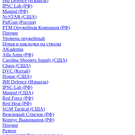
IMI Defence (Израиль)
IPSC Lab (РФ)
Magpul (РФ)
NcSTAR (США)
PufGun (Россия)
РТМ Оружейная Компания (РФ)
Прочие
Уровень оружейный
Цевья и накладки на стволы
AKademia
Alfa Arms (РФ)
Carolina Shooters Supply (США)
Chaos (США)
DVC (Китай)
Hogue (США)
IMI Defence (Израиль)
IPSC Lab (РФ)
Magpul (США)
Red Force (РФ)
Red Heat (РФ)
SGM Tactical (США)
Вежливый Стрелок (РФ)
Корпус Выживания (РФ)
Прочие
Разное