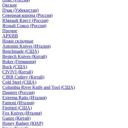
Окские
Пчак (Узбекистан)
Северная корона (Россия)
Южный Крест (Россия)
Ясный Сокол (Россия)
Прочие
АРХИВ
Ножи складные
Antonini Knives (Италия)
Benchmade (США)
Bestech Knives (Китай)
Boker (Германия)
Buck (США)
CIVIVI (Китай)
CJRB Cutlery (Китай)
Cold Steel (США)
Columbia River Knife and Tool (США)
Daggerr (Россия)
Extrema Ratio (Италия)
Fantoni (Италия)
Firebird (США)
Fox Knives (Италия)
Ganzo (Китай)
Honey Badger (ЮАР)