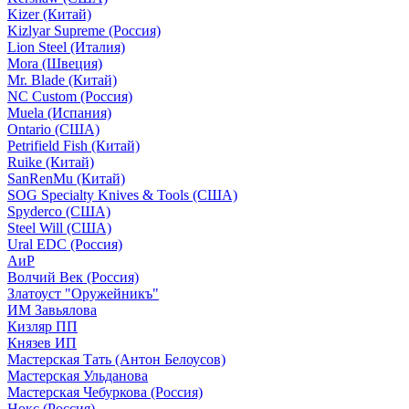
Kizer (Китай)
Kizlyar Supreme (Россия)
Lion Steel (Италия)
Mora (Швеция)
Mr. Blade (Китай)
NC Custom (Россия)
Muela (Испания)
Ontario (США)
Petrifield Fish (Китай)
Ruike (Китай)
SanRenMu (Китай)
SOG Specialty Knives & Tools (США)
Spyderco (США)
Steel Will (США)
Ural EDC (Россия)
АиР
Волчий Век (Россия)
Златоуст "Оружейникъ"
ИМ Завьялова
Кизляр ПП
Князев ИП
Мастерская Тать (Антон Белоусов)
Мастерская Ульданова
Мастерская Чебуркова (Россия)
Нокс (Россия)