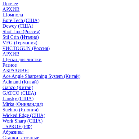
Прочее
АРХИВ
Шомпола
Bore Tech (США)
Dewey (США)
ShotTime (Россия)
Stil Crin (Италия)
VFG (Германия)
ЧИСТОGUN (Россия)
АРХИВ
Щетки для чистки
Разное
АБРАЗИВЫ
Ace Angle Sharpening System (Китай)
Adimanti (Китай)
Ganzo (Китай)
GATCO (США)
Lansky (США)
Mirka (Финляндия)
Suehiro (Япония)
Wicked Edge (США)
Work Sharp (США)
TSPROF (РФ)
Абразивы
Станки заточные