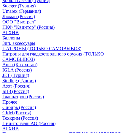
Spoton Disechi (Турция)
Stoeger (Турция)
Umarex (Германия)
Люман (Россия)
ООО "Выстрел"
ПКФ "Квинтор" (Росиия)
АРХИВ
Баллоны
Зип, аксессуары
ПАТРОНЫ (ТОЛЬКО САМОВЫВОЗ)
Патроны для гладкоствольного оружия (ТОЛЬКО
САМОВЫВОЗ)
Anna (Казахстан)
IGLA (Россия)
JET (Турция)
Sterling (Турция)
Азот (Россия)
БПЗ (Россия)
Главпатрон (Россия)
Прочее
Сибирь (Россия)
СКМ (Россия)
Техкрим (Россия)
Цнииточмаш АО (Россия)
АРХИВ