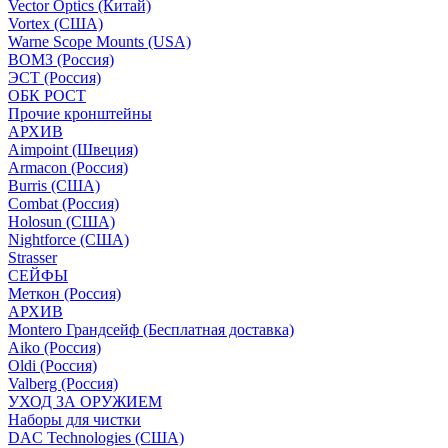
Vector Optics (Китай)
Vortex (США)
Warne Scope Mounts (USA)
ВОМЗ (Россия)
ЭСТ (Россия)
ОБК РОСТ
Прочие кронштейны
АРХИВ
Aimpoint (Швеция)
Armacon (Россия)
Burris (США)
Combat (Россия)
Holosun (США)
Nightforce (США)
Strasser
СЕЙФЫ
Меткон (Россия)
АРХИВ
Montero Грандсейф (Бесплатная доставка)
Aiko (Россия)
Oldi (Россия)
Valberg (Россия)
УХОД ЗА ОРУЖИЕМ
Наборы для чистки
DAC Technologies (США)