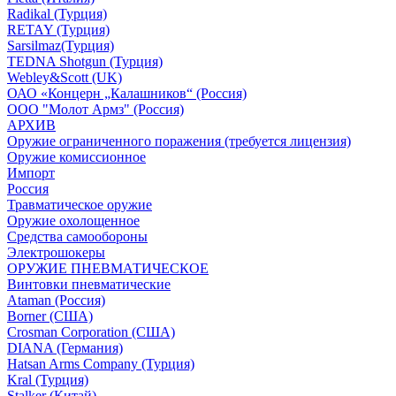
Radikal (Турция)
RETAY (Турция)
Sarsilmaz(Турция)
TEDNA Shotgun (Турция)
Webley&Scott (UK)
ОАО «Концерн „Калашников“ (Россия)
ООО "Молот Армз" (Россия)
АРХИВ
Оружие ограниченного поражения (требуется лицензия)
Оружие комиссионное
Импорт
Россия
Травматическое оружие
Оружие охолощенное
Средства самообороны
Электрошокеры
ОРУЖИЕ ПНЕВМАТИЧЕСКОЕ
Винтовки пневматические
Ataman (Россия)
Borner (США)
Crosman Corporation (США)
DIANA (Германия)
Hatsan Arms Company (Турция)
Kral (Турция)
Stalker (Китай)