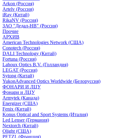
Arkon (Россия)
Artelv (Россия)
iRay (Китай)
RikaNV (Россия)
ЗАО "Дедал-НВ" (Россия)
Прочие
АРХИВ
American Technologies Network (США)
Conotech (Россия)
DALI Technology (Китай)
Fortuna (Россия)
Lahoux Optics B.V. (Голландия)
LEGAT (Россия)
Sytong (Китай)
YukonAdvanced Optics Worldwide (Белоруссия)
ФОНАРИ И ЛЦУ
Фонари и ЛЦУ
Armytek (Канада)
Energizer (США)
Fenix (Китай)
Konus Optical and Sport Systems (Италия)
Led Lenser (Германия)
Nextorch (Китай)
Olight (США)
PETZL (Франция)