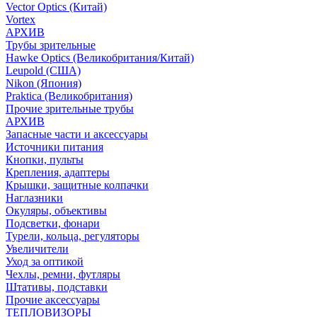
Vector Optics (Китай)
Vortex
АРХИВ
Трубы зрительные
Hawke Optics (Великобритания/Китай)
Leupold (США)
Nikon (Япония)
Praktica (Великобритания)
Прочие зрительные трубы
АРХИВ
Запасные части и аксессуары
Источники питания
Кнопки, пульты
Крепления, адаптеры
Крышки, защитные колпачки
Наглазники
Окуляры, объективы
Подсветки, фонари
Турели, кольца, регуляторы
Увеличители
Уход за оптикой
Чехлы, ремни, футляры
Штативы, подставки
Прочие аксессуары
ТЕПЛОВИЗОРЫ