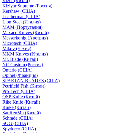
Kizer (Китай)
Kizlyar Supreme (Россия)
Kershaw (США)
Leatherman (США)
Lion Steel (Италия)
MAM (Португалия)
Maxace Knives (Китай)
Messerkonig (Австрия)
Microtech (США)
Mikov (Чехия)
MKM Knives (Италия)
Mr. Blade (Китай)
NC Custom (Россия)
Ontario (США)
Opinel (Франция)
SPARTAN BLADES (США)
Petrifield Fish (Китай)
Pro-Tech (США)
QSP Knife (Китай)
Rike Knife (Китай)
Ruike (Китай)
SanRenMu (Китай)
Schrade (США)
SOG (США)
Spyderco (США)