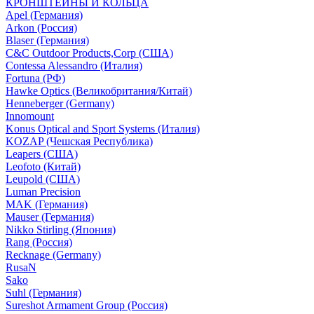
КРОНШТЕЙНЫ И КОЛЬЦА
Apel (Германия)
Arkon (Россия)
Blaser (Германия)
C&C Outdoor Products,Corp (США)
Contessa Alessandro (Италия)
Fortuna (РФ)
Hawke Optics (Великобритания/Китай)
Henneberger (Germany)
Innomount
Konus Optical and Sport Systems (Италия)
KOZAP (Чешская Республика)
Leapers (США)
Leofoto (Китай)
Leupold (США)
Luman Precision
MAK (Германия)
Mauser (Германия)
Nikko Stirling (Япония)
Rang (Россия)
Recknage (Germany)
RusaN
Sako
Suhl (Германия)
Sureshot Armament Group (Россия)