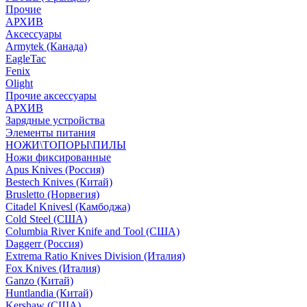
Прочие
АРХИВ
Аксессуары
Armytek (Канада)
EagleTac
Fenix
Olight
Прочие аксессуары
АРХИВ
Зарядные устройства
Элементы питания
НОЖИ\ТОПОРЫ\ПИЛЫ
Ножи фиксированные
Apus Knives (Россия)
Bestech Knives (Китай)
Brusletto (Норвегия)
Citadel Knivesl (Камбоджа)
Cold Steel (США)
Columbia River Knife and Tool (США)
Daggerr (Россия)
Extrema Ratio Knives Division (Италия)
Fox Knives (Италия)
Ganzo (Китай)
Huntlandia (Китай)
Kershaw (США)