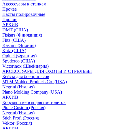
Аксессуары к станкам
Прочее
Пасты полировочные
Прочие
АРХИВ
DMT (США)
Fiskars (Финляндия)
Flitz (США)
Kasumi (Япония)
Katz (США)
Opinel (Франция)
Spyderco (США)
Victorinox (Швейцария)
АКСЕССУАРЫ ДЛЯ ОХОТЫ И СТРЕЛЬБЫ
Кейсы для боеприпасов
MTM Molded Products Co. (USA)
Negrini (Италия)
Plano Molding Company (USA)
АРХИВ
Кобуры и кейсы для пистолетов
Pirate Custom (Россия)
Negrini (Италия)
Stich Profi (Россия)
Vektor (Россия)
АРХИВ