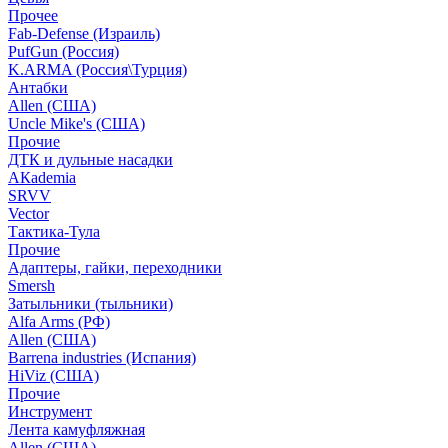
Прочее
Fab-Defense (Израиль)
PufGun (Россия)
K.ARMA (Россия\Турция)
Антабки
Allen (США)
Uncle Mike's (США)
Прочие
ДТК и дульные насадки
АКademia
SRVV
Vector
Тактика-Тула
Прочие
Адаптеры, гайки, переходники
Smersh
Затыльники (тыльники)
Alfa Arms (РФ)
Allen (США)
Barrena industries (Испания)
HiViz (США)
Прочие
Инструмент
Лента камуфляжная
Allen (США)