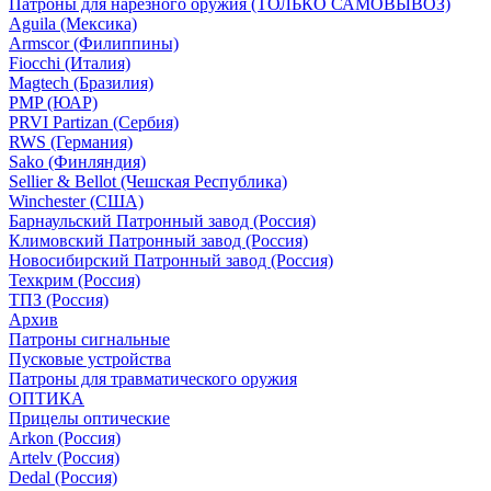
Патроны для нарезного оружия (ТОЛЬКО САМОВЫВОЗ)
Aguila (Мексика)
Armscor (Филиппины)
Fiocchi (Италия)
Magtech (Бразилия)
PMP (ЮАР)
PRVI Partizan (Сербия)
RWS (Германия)
Sako (Финляндия)
Sellier & Bellot (Чешская Республика)
Winchester (США)
Барнаульский Патронный завод (Россия)
Климовский Патронный завод (Россия)
Новосибирский Патронный завод (Россия)
Техкрим (Россия)
ТПЗ (Россия)
Архив
Патроны сигнальные
Пусковые устройства
Патроны для травматического оружия
ОПТИКА
Прицелы оптические
Arkon (Россия)
Artelv (Россия)
Dedal (Россия)