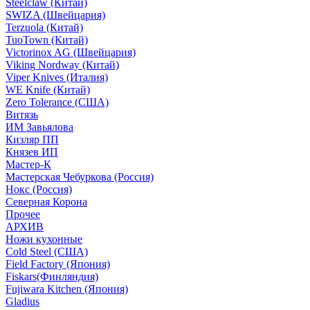
Steelclaw (Китай)
SWIZA (Швейцария)
Terzuola (Китай)
TuoTown (Китай)
Victorinox AG (Швейцария)
Viking Nordway (Китай)
Viper Knives (Италия)
WE Knife (Китай)
Zero Tolerance (США)
Витязь
ИМ Завьялова
Кизляр ПП
Князев ИП
Мастер-К
Мастерская Чебуркова (Россия)
Нокс (Россия)
Северная Корона
Прочее
АРХИВ
Ножи кухонные
Cold Steel (США)
Field Factory (Япония)
Fiskars(Финляндия)
Fujiwara Kitchen (Япония)
Gladius