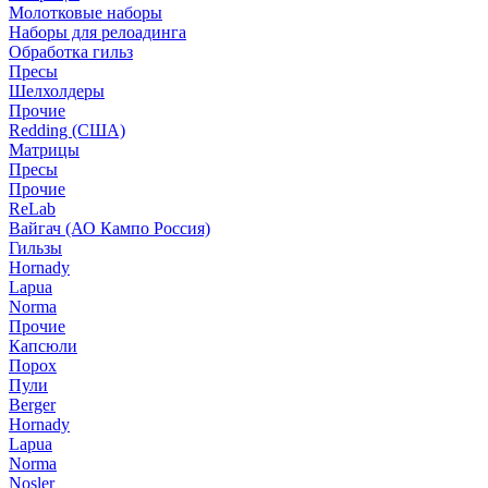
Молотковые наборы
Наборы для релоадинга
Обработка гильз
Пресы
Шелхолдеры
Прочие
Redding (США)
Матрицы
Пресы
Прочие
ReLab
Вайгач (АО Кампо Россия)
Гильзы
Hornady
Lapua
Norma
Прочие
Капсюли
Порох
Пули
Berger
Hornady
Lapua
Norma
Nosler