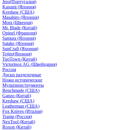
Jero(Португалия)
Kasumi (Япония)
Kershaw (США)
Masahiro (Япония)
Mora (Швеция)
Mr. Blade (Китай)
Opinel (Франция)
Samura (Япония)
Satake (Япония)
SunCraft (Япония)
Tojiro(Япония)
TuoTown (Китай)
Victorinox AG (Швейцария)
Россия
Доски разделочные
Ножи исторические
Мультиинструменты
Benchmade (США)
Ganzo (Китай)
Kershaw (США)
Leatherman (США)
Fox Knives (Италия)
Tramp (Россия)
NexTool (Китай)
Roxon (Китай)