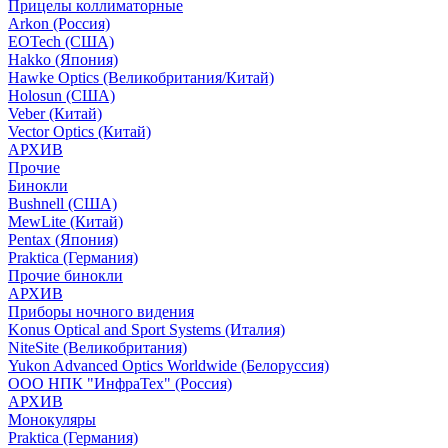
Прицелы коллиматорные
Arkon (Россия)
EOTech (США)
Hakko (Япония)
Hawke Optics (Великобритания/Китай)
Holosun (США)
Veber (Китай)
Vector Optics (Китай)
АРХИВ
Прочие
Бинокли
Bushnell (США)
MewLite (Китай)
Pentax (Япония)
Praktica (Германия)
Прочие бинокли
АРХИВ
Приборы ночного видения
Konus Optical and Sport Systems (Италия)
NiteSite (Великобритания)
Yukon Advanced Optics Worldwide (Белоруссия)
ООО НПК "ИнфраТех" (Россия)
АРХИВ
Монокуляры
Praktica (Германия)