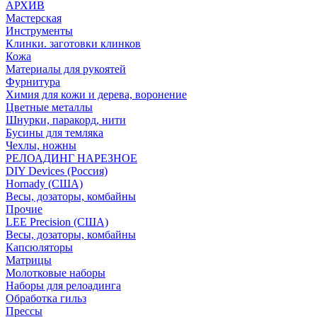
АРХИВ
Мастерская
Инструменты
Клинки. заготовки клинков
Кожа
Материалы для рукоятей
Фурнитура
Химия для кожи и дерева, воронение
Цветные металлы
Шнурки, паракорд, нити
Бусины для темляка
Чехлы, ножны
РЕЛОАДИНГ НАРЕЗНОЕ
DIY Devices (Россия)
Hornady (США)
Весы, дозаторы, комбайны
Прочие
LEE Precision (США)
Весы, дозаторы, комбайны
Капсюляторы
Матрицы
Молотковые наборы
Наборы для релоадинга
Обработка гильз
Преcсы