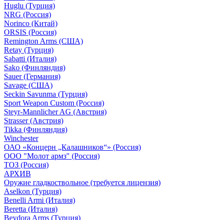
Huglu (Турция)
NRG (Россия)
Norinco (Китай)
ORSIS (Россия)
Remington Arms (США)
Retay (Турция)
Sabatti (Италия)
Sako (Финляндия)
Sauer (Германия)
Savage (США)
Seckin Savunma (Турция)
Sport Weapon Custom (Россия)
Steyr-Mannlicher AG (Австрия)
Strasser (Австрия)
Tikka (Финляндия)
Winchester
ОАО «Концерн „Калашников“» (Россия)
ООО "Молот армз" (Россия)
ТОЗ (Россия)
АРХИВ
Оружие гладкоствольное (требуется лицензия)
Aselkon (Турция)
Benelli Armi (Италия)
Beretta (Италия)
Beydora Arms (Турция)