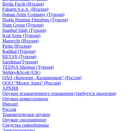
Breda Fucili (Италия)
Fabarm S.p.A. (Италия)
Hatsan Arms Company (Турция)
Huglu Hunting Fireafrms (Турция)
Hunt Group (Турция)
Istanbul Silah (Турция)
Kral Arms (Турция)
Marocchi (Италия)
Pietta (Италия)
Radikal (Турция)
RETAY (Турция)
Sarsilmaz(Турция)
TEDNA Shotgun (Турция)
Webley&Scott (UK)
ОАО «Концерн „Калашников“ (Россия)
ООО "Молот Армз" (Россия)
АРХИВ
Оружие ограниченного поражения (требуется лицензия)
Оружие комиссионное
Импорт
Россия
Травматическое оружие
Оружие охолощенное
Средства самообороны
Электрошокеры