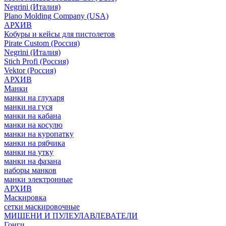
Negrini (Италия)
Plano Molding Company (USA)
АРХИВ
Кобуры и кейсы для пистолетов
Pirate Custom (Россия)
Negrini (Италия)
Stich Profi (Россия)
Vektor (Россия)
АРХИВ
Манки
манки на глухаря
манки на гуся
манки на кабана
манки на косулю
манки на куропатку
манки на рябчика
манки на утку
манки на фазана
наборы манков
манки электронные
АРХИВ
Маскировка
сетки маскировочные
МИШЕНИ И ПУЛЕУЛАВЛЕВАТЕЛИ
Гонги