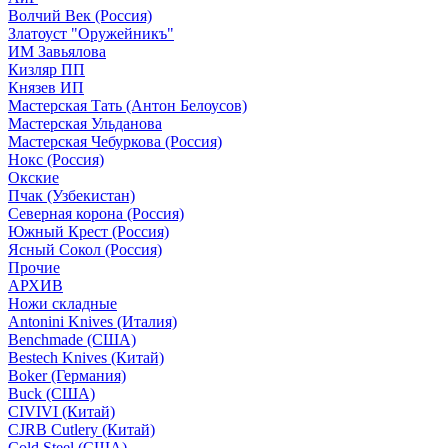
Волчий Век (Россия)
Златоуст "Оружейникъ"
ИМ Завьялова
Кизляр ПП
Князев ИП
Мастерская Тать (Антон Белоусов)
Мастерская Ульданова
Мастерская Чебуркова (Россия)
Нокс (Россия)
Окские
Пчак (Узбекистан)
Северная корона (Россия)
Южный Крест (Россия)
Ясный Сокол (Россия)
Прочие
АРХИВ
Ножи складные
Antonini Knives (Италия)
Benchmade (США)
Bestech Knives (Китай)
Boker (Германия)
Buck (США)
CIVIVI (Китай)
CJRB Cutlery (Китай)
Cold Steel (США)