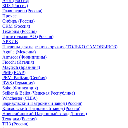
Азот (Россия)
БПЗ (Россия)
Главпатрон (Россия)
Прочее
Сибирь (Россия)
СКМ (Россия)
Техкрим (Россия)
Цнииточмаш АО (Россия)
АРХИВ
Патроны для нарезного оружия (ТОЛЬКО САМОВЫВОЗ)
Aguila (Мексика)
Armscor (Филиппины)
Fiocchi (Италия)
Magtech (Бразилия)
PMP (ЮАР)
PRVI Partizan (Сербия)
RWS (Германия)
Sako (Финляндия)
Sellier & Bellot (Чешская Республика)
Winchester (США)
Барнаульский Патронный завод (Россия)
Климовский Патронный завод (Россия)
Новосибирский Патронный завод (Россия)
Техкрим (Россия)
ТПЗ (Россия)