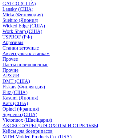
GATCO (США)
Lansky (США)
Mirka (Финляндия)
Suehiro (Япония)
Wicked Edge (США)
Work Sharp (США)
TSPROF (РФ)
Абразивы
Станки заточные
Аксессуары к станкам
Прочее
Пасты полировочные
Прочие
АРХИВ
DMT (США)
Fiskars (Финляндия)
Flitz (США)
Kasumi (Япония)
Katz (США)
Opinel (Франция)
Spyderco (США)
Victorinox (Швейцария)
АКСЕССУАРЫ ДЛЯ ОХОТЫ И СТРЕЛЬБЫ
Кейсы для боеприпасов
MTM Molded Products Co. (USA)