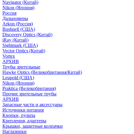
Navigator (Китай)
Nikon (Япония)
Россия
Дальномеры
Arkon (Россия)
Bushnell (США)
Discovery Optics (Китай)
iRay (Китай)
Sightmark (США)
Vector Optics (Китай)
Vortex
АРХИВ
Трубы зрительные
Hawke Optics (Великобритания/Китай)
Leupold (США)
Nikon (Япония)
Praktica (Великобритания)
Прочие зрительные трубы
АРХИВ
Запасные части и аксессуары
Источники питания
Кнопки, пульты
Крепления, адаптеры
Крышки, защитные колпачки
Наглазники