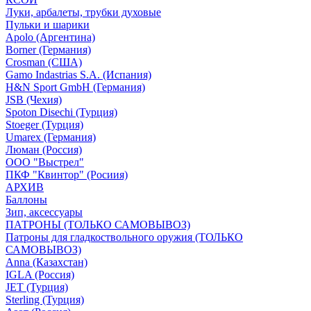
Луки, арбалеты, трубки духовые
Пульки и шарики
Apolo (Аргентина)
Borner (Германия)
Crosman (США)
Gamo Indastrias S.A. (Испания)
H&N Sport GmbH (Германия)
JSB (Чехия)
Spoton Disechi (Турция)
Stoeger (Турция)
Umarex (Германия)
Люман (Россия)
ООО "Выстрел"
ПКФ "Квинтор" (Росиия)
АРХИВ
Баллоны
Зип, аксессуары
ПАТРОНЫ (ТОЛЬКО САМОВЫВОЗ)
Патроны для гладкоствольного оружия (ТОЛЬКО
САМОВЫВОЗ)
Anna (Казахстан)
IGLA (Россия)
JET (Турция)
Sterling (Турция)