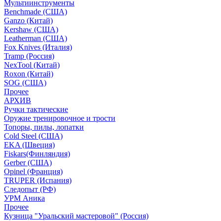
Мультиинструменты
Benchmade (США)
Ganzo (Китай)
Kershaw (США)
Leatherman (США)
Fox Knives (Италия)
Tramp (Россия)
NexTool (Китай)
Roxon (Китай)
SOG (США)
Прочее
АРХИВ
Ручки тактические
Оружие тренировочное и трости
Топоры, пилы, лопатки
Cold Steel (США)
EKA (Швеция)
Fiskars(Финляндия)
Gerber (США)
Opinel (Франция)
TRUPER (Испания)
Следопыт (РФ)
УРМ Аника
Прочее
Кузница "Уральский мастеровой" (Россия)