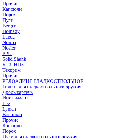
Прочие
Капсюли
Порох
Пули
Berger
Hornady
Lapua
Norma
Nosler
PPU
Solid Shank
БПЗ, НПЗ
Техкрим
Прочие
РЕЛОАДИНГ ГЛАДКОСТВОЛЬНОЕ
Гильзы для гладкоствольного оружия
Дробь/картечь
Инструменты
Lee
Lyman
Военохот
Прочие
Капсюли
Порох
Пули для гладкоствольного оружия