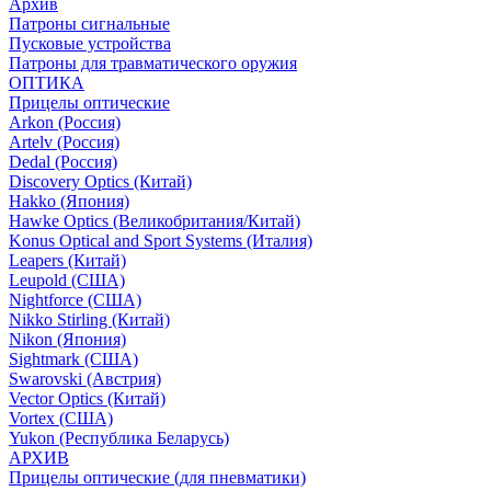
Архив
Патроны сигнальные
Пусковые устройства
Патроны для травматического оружия
ОПТИКА
Прицелы оптические
Arkon (Россия)
Artelv (Россия)
Dedal (Россия)
Discovery Optics (Китай)
Hakko (Япония)
Hawke Optics (Великобритания/Китай)
Konus Optical and Sport Systems (Италия)
Leapers (Китай)
Leupold (США)
Nightforce (США)
Nikko Stirling (Китай)
Nikon (Япония)
Sightmark (США)
Swarovski (Австрия)
Vector Optics (Китай)
Vortex (США)
Yukon (Республика Беларусь)
АРХИВ
Прицелы оптические (для пневматики)