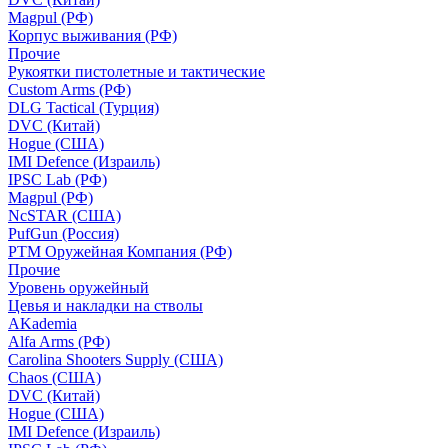
Magpul (РФ)
Корпус выживания (РФ)
Прочие
Рукоятки пистолетные и тактические
Custom Arms (РФ)
DLG Tactical (Турция)
DVC (Китай)
Hogue (США)
IMI Defence (Израиль)
IPSC Lab (РФ)
Magpul (РФ)
NcSTAR (США)
PufGun (Россия)
РТМ Оружейная Компания (РФ)
Прочие
Уровень оружейный
Цевья и накладки на стволы
AKademia
Alfa Arms (РФ)
Carolina Shooters Supply (США)
Chaos (США)
DVC (Китай)
Hogue (США)
IMI Defence (Израиль)