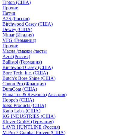
Tipton (США)
Прочие
Патчи
A2S (Россия)
Birchwood Casey (США)
Dewey (США)
Nimar (Италия)
VFG (Германия)
Прочие
Масла /смазки /пасты
Azot (Россия)
Ballistol (Германия)
Birchwood Casey (США)
Bore Tech, Inc. (США)
Butch’s Bore Shine (СШA)
Canon Pro (Франция)
DuraCoat (США)
Fluna Tec & Research (Австрия)
Hoppe's (США)
Iosso Products (США)
Kano Lab's (США)
KG INDUSTRIES (США)
Klever GmbH (Германия)
LAVR HUNTLINE (Россия)
M-Pro 7 Combat Proven (СШA)