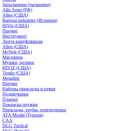
Затыльники (тыльники)
Alfa Arms (РФ)
Allen (США)
Barrena industries (Испания)
HiViz (США)
Прочие
Инструмент
Лента камуфляжная
Allen (США)
McNett (США)
Магазины
Мушки, целики
HIVIZ (США)
Truglo (США)
Megaline
Прочие
Наборы приклады и цевья
Подщечники
Планки
Покраска оружия
Приклады, трубы, переходники
ATA Mould (Турция)
CAA
DLG Tactical
DVC (Китай)