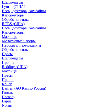
Шелхолдеры
Lyman (США)
Весы, дозаторы, комбайны
Капсюляторы
Обработка гильз
RCBS (США)
Весы, дозаторы, комбайны
Капсюляторы
Матрицы
Молотковые наборы
Наборы для релоадинга
Обработка гильз
Пресы
Шелхолдеры
Прочие
Redding (США)
Матрицы
Пресы
Прочие
ReLab
Вайгач (АО Кампо Россия)
Гильзы
Hornady
Lapua
Norma