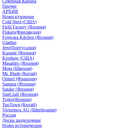
Северная Корона
Прочее
АРХИВ
Ножи кухонные
Cold Steel (США)
Field Factory (Япония)
Fiskars(Финляндия)
Fujiwara Kitchen (Япония)
Gladius
Jero(Португалия)
Kasumi (Япония)
Kershaw (США)
Masahiro (Япония)
Mora (Швеция)
Mr. Blade (Китай)
Opinel (Франция)
Samura (Япония)
Satake (Япония)
SunCraft (Япония)
Tojiro(Япония)
TuoTown (Китай)
Victorinox AG (Швейцария)
Россия
Доски разделочные
Ножи исторические