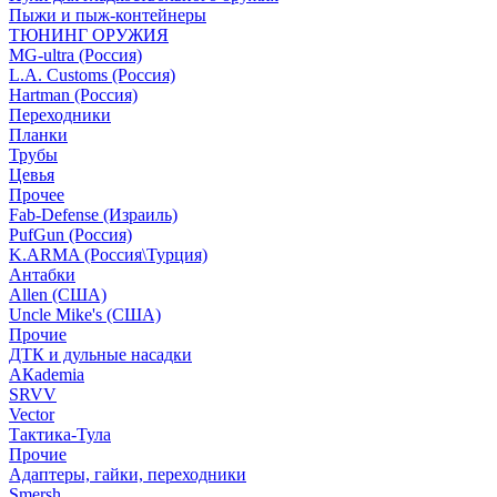
Пыжи и пыж-контейнеры
ТЮНИНГ ОРУЖИЯ
MG-ultra (Россия)
L.A. Customs (Россия)
Hartman (Россия)
Переходники
Планки
Трубы
Цевья
Прочее
Fab-Defense (Израиль)
PufGun (Россия)
K.ARMA (Россия\Турция)
Антабки
Allen (США)
Uncle Mike's (США)
Прочие
ДТК и дульные насадки
АКademia
SRVV
Vector
Тактика-Тула
Прочие
Адаптеры, гайки, переходники
Smersh