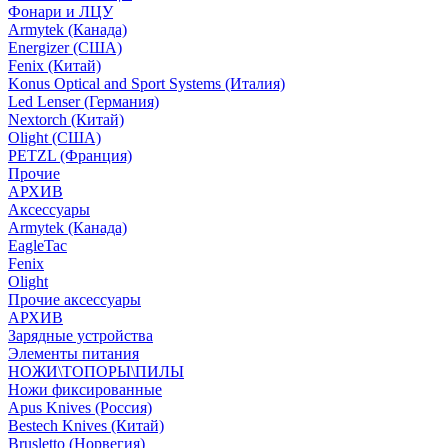
Фонари и ЛЦУ
Armytek (Канада)
Energizer (США)
Fenix (Китай)
Konus Optical and Sport Systems (Италия)
Led Lenser (Германия)
Nextorch (Китай)
Olight (США)
PETZL (Франция)
Прочие
АРХИВ
Аксессуары
Armytek (Канада)
EagleTac
Fenix
Olight
Прочие аксессуары
АРХИВ
Зарядные устройства
Элементы питания
НОЖИ\ТОПОРЫ\ПИЛЫ
Ножи фиксированные
Apus Knives (Россия)
Bestech Knives (Китай)
Brusletto (Норвегия)