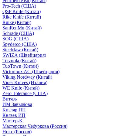
Petrifield Fish (Китай)
Pro-Tech (США)
QSP Knife (Китай)
Rike Knife (Китай)
Ruike (Китай)
SanRenMu (Китай)
Schrade (США)
SOG (США)
Spyderco (США)
Steelclaw (Китай)
SWIZA (Швейцария)
Terzuola (Китай)
TuoTown (Китай)
Victorinox AG (Швейцария)
Viking Nordway (Китай)
Viper Knives (Италия)
WE Knife (Китай)
Zero Tolerance (США)
Витязь
ИМ Завьялова
Кизляр ПП
Князев ИП
Мастер-К
Мастерская Чебуркова (Россия)
Нокс (Россия)