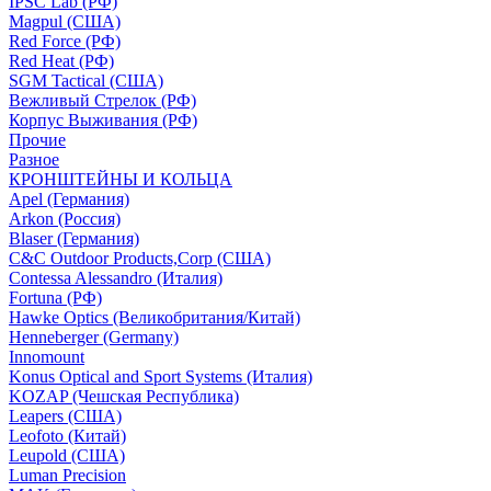
IPSC Lab (РФ)
Magpul (США)
Red Force (РФ)
Red Heat (РФ)
SGM Tactical (США)
Вежливый Стрелок (РФ)
Корпус Выживания (РФ)
Прочие
Разное
КРОНШТЕЙНЫ И КОЛЬЦА
Apel (Германия)
Arkon (Россия)
Blaser (Германия)
C&C Outdoor Products,Corp (США)
Contessa Alessandro (Италия)
Fortuna (РФ)
Hawke Optics (Великобритания/Китай)
Henneberger (Germany)
Innomount
Konus Optical and Sport Systems (Италия)
KOZAP (Чешская Республика)
Leapers (США)
Leofoto (Китай)
Leupold (США)
Luman Precision