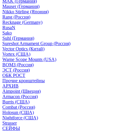
MAK (Германия)
Mauser (Германия)
Nikko Stirling (Япония)
Rang (Россия)
Recknage (Germany)
RusaN
Sako
Suhl (Германия)
Sureshot Armament Group (Россия)
Vector Optics (Китай)
Vortex (США)
Warne Scope Mounts (USA)
ВОМЗ (Россия)
ЭСТ (Россия)
ОБК РОСТ
Прочие кронштейны
АРХИВ
Aimpoint (Швеция)
Armacon (Россия)
Burris (США)
Combat (Россия)
Holosun (США)
Nightforce (США)
Strasser
СЕЙФЫ