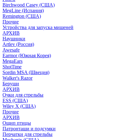
Birchwood Casey (США)
MegLine (Испания)
Remington (США)
Прочие
Устройства для запуска мишеней
АРХИВ
Наушники
Artlev (Россия)
Awesafe
Earmor (Южная Корея)
MegaEars
ShotTime
Sordin MSA (Швеция)
Walker's Razor
Беруши
АРХИВ
Очки для стрельбы
ESS (США)
Wiley X (США)
Прочие
АРХИВ
Ощип птицы
Патронташи и подсумки
Перчатки для стрельбы
Mechanix (США)