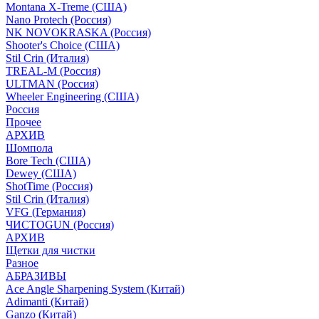
Montana X-Treme (США)
Nano Protech (Россия)
NK NOVOKRASKA (Россия)
Shooter's Choice (СШA)
Stil Crin (Италия)
TREAL-M (Россия)
ULTMAN (Россия)
Wheeler Engineering (СШA)
Россия
Прочее
АРХИВ
Шомпола
Bore Tech (США)
Dewey (США)
ShotTime (Россия)
Stil Crin (Италия)
VFG (Германия)
ЧИСТОGUN (Россия)
АРХИВ
Щетки для чистки
Разное
АБРАЗИВЫ
Ace Angle Sharpening System (Китай)
Adimanti (Китай)
Ganzo (Китай)