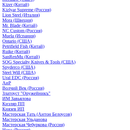
Kizer (Китай)
Kizlyar Supreme (Россия)
Lion Steel (Италия)
Mora (Швеция)
Mr. Blade (Китай)
NC Custom (Россия)
Muela (Испания)
Ontario (США)
Petrifield Fish (Китай)
Ruike (Китай)
SanRenMu (Китай)
SOG Specialty Knives & Tools (США)
Spyderco (США)
Steel Will (США)
Ural EDC (Россия)
АиР
Волчий Век (Россия)
Златоуст "Оружейникъ"
ИМ Завьялова
Кизляр ПП
Князев ИП
Мастерская Тать (Антон Белоусов)
Мастерская Ульданова
Мастерская Чебуркова (Россия)
Нокс (Россия)