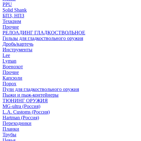
PPU
Solid Shank
БПЗ, НПЗ
Техкрим
Прочие
РЕЛОАДИНГ ГЛАДКОСТВОЛЬНОЕ
Гильзы для гладкоствольного оружия
Дробь/картечь
Инструменты
Lee
Lyman
Военохот
Прочие
Капсюли
Порох
Пули для гладкоствольного оружия
Пыжи и пыж-контейнеры
ТЮНИНГ ОРУЖИЯ
MG-ultra (Россия)
L.A. Customs (Россия)
Hartman (Россия)
Переходники
Планки
Трубы
Цевья