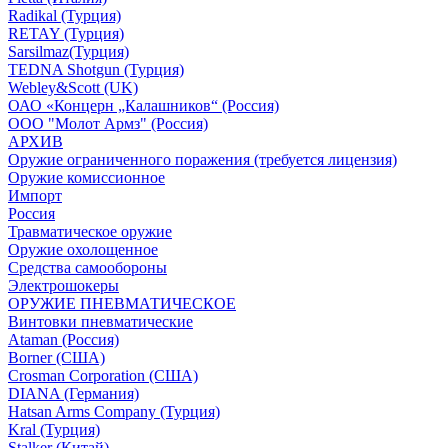
Radikal (Турция)
RETAY (Турция)
Sarsilmaz(Турция)
TEDNA Shotgun (Турция)
Webley&Scott (UK)
ОАО «Концерн „Калашников“ (Россия)
ООО "Молот Армз" (Россия)
АРХИВ
Оружие ограниченного поражения (требуется лицензия)
Оружие комиссионное
Импорт
Россия
Травматическое оружие
Оружие охолощенное
Средства самообороны
Электрошокеры
ОРУЖИЕ ПНЕВМАТИЧЕСКОЕ
Винтовки пневматические
Ataman (Россия)
Borner (США)
Crosman Corporation (США)
DIANA (Германия)
Hatsan Arms Company (Турция)
Kral (Турция)
Stalker (Китай)