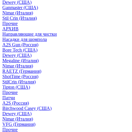
Dewey (США)
Ganmaster (США)
Nimar (Италия)
Stil Crin (Италия)
Прочие
АРХИВ
Направляющие для чистки
Насадки для шомпола
A2S Gun (Россия)
Bore Tech (США)
Dewey (США)
Megaline (Италия)
Nimar (Италия)
RAETZ (Германия)
ShotTime (Россия)
StilCrin (Италия)
Tipton (США)
Прочие
Патчи
A2S (Россия)
Birchwood Casey (США)
Dewey (США)
Nimar (Италия)
VFG (Германия)
Прочие