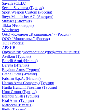
Savage (США)
Seckin Savunma (Турция)
Sport Weapon Custom (Россия)
Steyr-Mannlicher AG (Австрия)
Strasser (Австрия)
Tikka (Финляндия)
Winchester
ОАО «Концерн „Калашников“» (Россия)
ООО "Молот армз" (Россия)
ТОЗ (Россия)
АРХИВ
Оружие гладкоствольное (требуется лицензия)
Aselkon (Турция)
Benelli Armi (Италия)
Beretta (Италия)
Beydora Arms (Турция)
Breda Fucili (Италия)
Fabarm S.p.A. (Италия)
Hatsan Arms Company (Турция)
Huglu Hunting Fireafrms (Турция)
Hunt Group (Турция)
Istanbul Silah (Турция)
Kral Arms (Турция)
Marocchi (Италия)
Pietta (Италия)