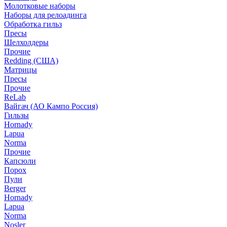
Молотковые наборы
Наборы для релоадинга
Обработка гильз
Пресы
Шелхолдеры
Прочие
Redding (США)
Матрицы
Пресы
Прочие
ReLab
Вайгач (АО Кампо Россия)
Гильзы
Hornady
Lapua
Norma
Прочие
Капсюли
Порох
Пули
Berger
Hornady
Lapua
Norma
Nosler