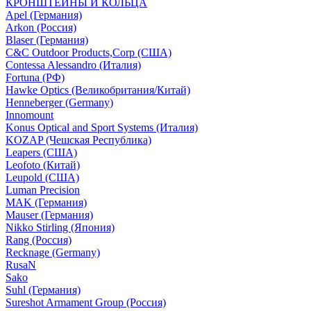
КРОНШТЕЙНЫ И КОЛЬЦА
Apel (Германия)
Arkon (Россия)
Blaser (Германия)
C&C Outdoor Products,Corp (США)
Contessa Alessandro (Италия)
Fortuna (РФ)
Hawke Optics (Великобритания/Китай)
Henneberger (Germany)
Innomount
Konus Optical and Sport Systems (Италия)
KOZAP (Чешская Республика)
Leapers (США)
Leofoto (Китай)
Leupold (США)
Luman Precision
MAK (Германия)
Mauser (Германия)
Nikko Stirling (Япония)
Rang (Россия)
Recknage (Germany)
RusaN
Sako
Suhl (Германия)
Sureshot Armament Group (Россия)