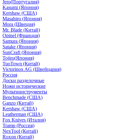
Jero(Португалия)
Kasumi (Япония)
Kershaw (США)
Masahiro (Япония)
Mora (Швеция)
Mr. Blade (Китай)
Opinel (Франция)
Samura (Япония)
Satake (Япония)
SunCraft (Япония)
Tojiro(Япония)
TuoTown (Китай)
Victorinox AG (Швейцария)
Россия
Доски разделочные
Ножи исторические
Мультиинструменты
Benchmade (США)
Ganzo (Китай)
Kershaw (США)
Leatherman (США)
Fox Knives (Италия)
Tramp (Россия)
NexTool (Китай)
Roxon (Китай)