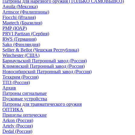
Патроны для нарезного оружия (ТОЛЬКО САМОВЫВОЗ)
Aguila (Мексика)
Armscor (Филиппины)
Fiocchi (Италия)
Magtech (Бразилия)
PMP (ЮАР)
PRVI Partizan (Сербия)
RWS (Германия)
Sako (Финляндия)
Sellier & Bellot (Чешская Республика)
Winchester (США)
Барнаульский Патронный завод (Россия)
Климовский Патронный завод (Россия)
Новосибирский Патронный завод (Россия)
Техкрим (Россия)
ТПЗ (Россия)
Архив
Патроны сигнальные
Пусковые устройства
Патроны для травматического оружия
ОПТИКА
Прицелы оптические
Arkon (Россия)
Artelv (Россия)
Dedal (Россия)