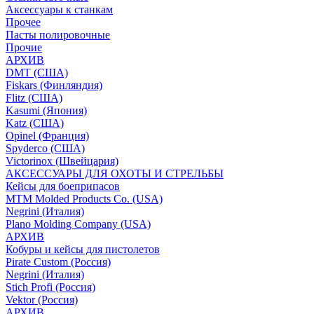
Аксессуары к станкам
Прочее
Пасты полировочные
Прочие
АРХИВ
DMT (США)
Fiskars (Финляндия)
Flitz (США)
Kasumi (Япония)
Katz (США)
Opinel (Франция)
Spyderco (США)
Victorinox (Швейцария)
АКСЕССУАРЫ ДЛЯ ОХОТЫ И СТРЕЛЬБЫ
Кейсы для боеприпасов
MTM Molded Products Co. (USA)
Negrini (Италия)
Plano Molding Company (USA)
АРХИВ
Кобуры и кейсы для пистолетов
Pirate Custom (Россия)
Negrini (Италия)
Stich Profi (Россия)
Vektor (Россия)
АРХИВ