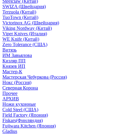
Steelclaw (Китай)
SWIZA (Швейцария)
Terzuola (Китай)
TuoTown (Китай)
Victorinox AG (Швейцария)
Viking Nordway (Китай)
Viper Knives (Италия)
WE Knife (Китай)
Zero Tolerance (США)
Витязь
ИМ Завьялова
Кизляр ПП
Князев ИП
Мастер-К
Мастерская Чебуркова (Россия)
Нокс (Россия)
Северная Корона
Прочее
АРХИВ
Ножи кухонные
Cold Steel (США)
Field Factory (Япония)
Fiskars(Финляндия)
Fujiwara Kitchen (Япония)
Gladius