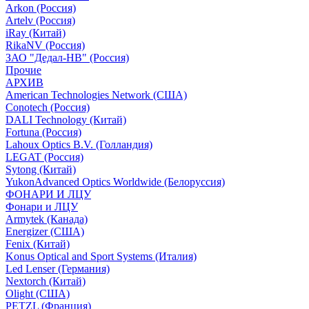
Arkon (Россия)
Artelv (Россия)
iRay (Китай)
RikaNV (Россия)
ЗАО "Дедал-НВ" (Россия)
Прочие
АРХИВ
American Technologies Network (США)
Conotech (Россия)
DALI Technology (Китай)
Fortuna (Россия)
Lahoux Optics B.V. (Голландия)
LEGAT (Россия)
Sytong (Китай)
YukonAdvanced Optics Worldwide (Белоруссия)
ФОНАРИ И ЛЦУ
Фонари и ЛЦУ
Armytek (Канада)
Energizer (США)
Fenix (Китай)
Konus Optical and Sport Systems (Италия)
Led Lenser (Германия)
Nextorch (Китай)
Olight (США)
PETZL (Франция)