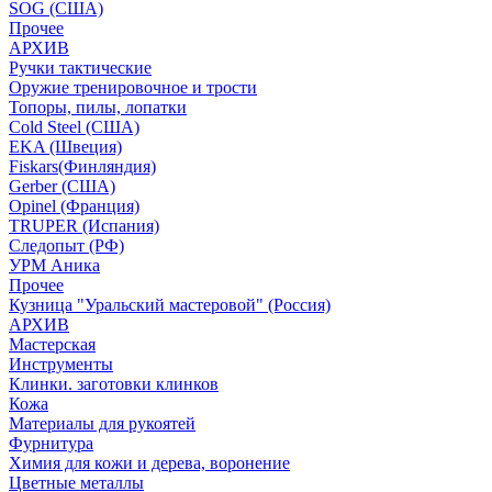
SOG (США)
Прочее
АРХИВ
Ручки тактические
Оружие тренировочное и трости
Топоры, пилы, лопатки
Cold Steel (США)
EKA (Швеция)
Fiskars(Финляндия)
Gerber (США)
Opinel (Франция)
TRUPER (Испания)
Следопыт (РФ)
УРМ Аника
Прочее
Кузница "Уральский мастеровой" (Россия)
АРХИВ
Мастерская
Инструменты
Клинки. заготовки клинков
Кожа
Материалы для рукоятей
Фурнитура
Химия для кожи и дерева, воронение
Цветные металлы