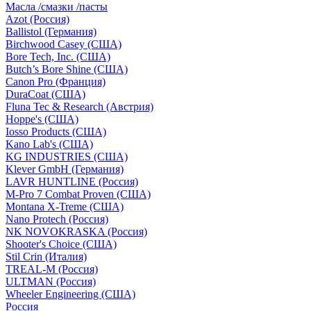
Масла /смазки /пасты
Azot (Россия)
Ballistol (Германия)
Birchwood Casey (США)
Bore Tech, Inc. (США)
Butch’s Bore Shine (СШA)
Canon Pro (Франция)
DuraCoat (США)
Fluna Tec & Research (Австрия)
Hoppe's (США)
Iosso Products (США)
Kano Lab's (США)
KG INDUSTRIES (США)
Klever GmbH (Германия)
LAVR HUNTLINE (Россия)
M-Pro 7 Combat Proven (СШA)
Montana X-Treme (США)
Nano Protech (Россия)
NK NOVOKRASKA (Россия)
Shooter's Choice (СШA)
Stil Crin (Италия)
TREAL-M (Россия)
ULTMAN (Россия)
Wheeler Engineering (СШA)
Россия