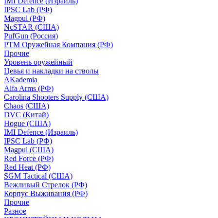
IMI Defence (Израиль)
IPSC Lab (РФ)
Magpul (РФ)
NcSTAR (США)
PufGun (Россия)
РТМ Оружейная Компания (РФ)
Прочие
Уровень оружейный
Цевья и накладки на стволы
AKademia
Alfa Arms (РФ)
Carolina Shooters Supply (США)
Chaos (США)
DVC (Китай)
Hogue (США)
IMI Defence (Израиль)
IPSC Lab (РФ)
Magpul (США)
Red Force (РФ)
Red Heat (РФ)
SGM Tactical (США)
Вежливый Стрелок (РФ)
Корпус Выживания (РФ)
Прочие
Разное