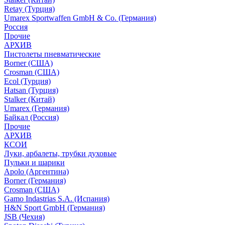
Retay (Турция)
Umarex Sportwaffen GmbH & Co. (Германия)
Россия
Прочие
АРХИВ
Пистолеты пневматические
Borner (США)
Crosman (США)
Ecol (Турция)
Hatsan (Турция)
Stalker (Китай)
Umarex (Германия)
Байкал (Россия)
Прочие
АРХИВ
КСОИ
Луки, арбалеты, трубки духовые
Пульки и шарики
Apolo (Аргентина)
Borner (Германия)
Crosman (США)
Gamo Indastrias S.A. (Испания)
H&N Sport GmbH (Германия)
JSB (Чехия)