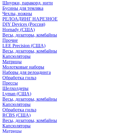
Шнурки, паракорд, нити
Бусины для темляка
Чехлы, ножны
РЕЛОАДИНГ НАРЕЗНОЕ
DIY Devices (Россия)
Hornady (США)
Весы, дозаторы, комбайны
Прочие
LEE Precision (США)
Весы, дозаторы, комбайны
Капсюляторы
Матрицы
Молотковые наборы
Наборы для релоадинга
Обработка гильз
Преcсы
Шелхолдеры
Lyman (США)
Весы, дозаторы, комбайны
Капсюляторы
Обработка гильз
RCBS (США)
Весы, дозаторы, комбайны
Капсюляторы
Матрицы