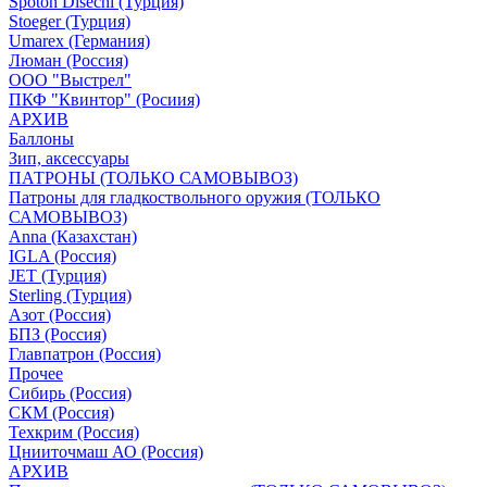
Spoton Disechi (Турция)
Stoeger (Турция)
Umarex (Германия)
Люман (Россия)
ООО "Выстрел"
ПКФ "Квинтор" (Росиия)
АРХИВ
Баллоны
Зип, аксессуары
ПАТРОНЫ (ТОЛЬКО САМОВЫВОЗ)
Патроны для гладкоствольного оружия (ТОЛЬКО
САМОВЫВОЗ)
Anna (Казахстан)
IGLA (Россия)
JET (Турция)
Sterling (Турция)
Азот (Россия)
БПЗ (Россия)
Главпатрон (Россия)
Прочее
Сибирь (Россия)
СКМ (Россия)
Техкрим (Россия)
Цнииточмаш АО (Россия)
АРХИВ