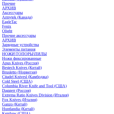
Прочие
АРХИВ
Аксессуары
Armytek (Канада)
EagleTac
Fenix
Olight
Прочие аксессуары
АРХИВ
Зарядные устройства
Элементы питания
НОЖИ\ТОПОРЫ\ПИЛЫ
Ножи фиксированные
Apus Knives (Россия)
Bestech Knives (Китай)
Brusletto (Норвегия)
Citadel Knivesl (Камбоджа)
Cold Steel (США)
Columbia River Knife and Tool (США)
Daggerr (Россия)
Extrema Ratio Knives Division (Италия)
Fox Knives (Италия)
Ganzo (Китай)
Huntlandia (Китай)
Kershaw (США)