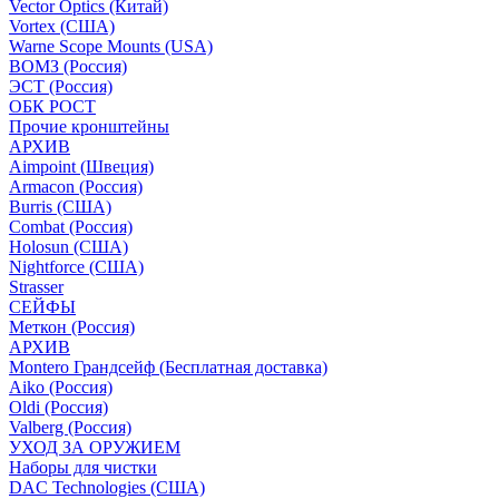
Vector Optics (Китай)
Vortex (США)
Warne Scope Mounts (USA)
ВОМЗ (Россия)
ЭСТ (Россия)
ОБК РОСТ
Прочие кронштейны
АРХИВ
Aimpoint (Швеция)
Armacon (Россия)
Burris (США)
Combat (Россия)
Holosun (США)
Nightforce (США)
Strasser
СЕЙФЫ
Меткон (Россия)
АРХИВ
Montero Грандсейф (Бесплатная доставка)
Aiko (Россия)
Oldi (Россия)
Valberg (Россия)
УХОД ЗА ОРУЖИЕМ
Наборы для чистки
DAC Technologies (США)