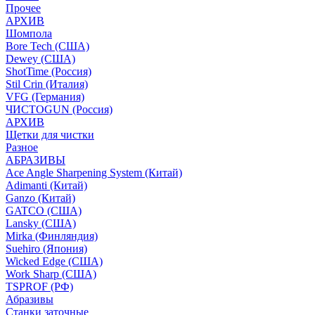
Прочее
АРХИВ
Шомпола
Bore Tech (США)
Dewey (США)
ShotTime (Россия)
Stil Crin (Италия)
VFG (Германия)
ЧИСТОGUN (Россия)
АРХИВ
Щетки для чистки
Разное
АБРАЗИВЫ
Ace Angle Sharpening System (Китай)
Adimanti (Китай)
Ganzo (Китай)
GATCO (США)
Lansky (США)
Mirka (Финляндия)
Suehiro (Япония)
Wicked Edge (США)
Work Sharp (США)
TSPROF (РФ)
Абразивы
Станки заточные