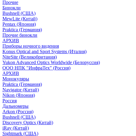
Прочие
Бинокли
Bushnell (США)
MewLite (Китай)
Pentax (Япония)
Praktica (Германия)
Прочие бинокли
АРХИВ
Приборы ночного видения
Konus Optical and Sport Systems (Италия)
NiteSite (Великобритания)
Yukon Advanced Optics Worldwide (Белоруссия)
ООО НПК "ИнфраТех" (Россия)
АРХИВ
Монокуляры
Praktica (Германия)
Navigator (Китай)
Nikon (Япония)
Россия
Дальномеры
Arkon (Россия)
Bushnell (США)
Discovery Optics (Китай)
iRay (Китай)
Sightmark (США)