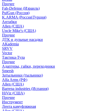
Прочее
Fab-Defense (Израиль)
PufGun (Россия)
K.ARMA (Россия\Турция)
Антабки
Allen (США)
Uncle Mike's (США)
Прочие
ДТК и дульные насадки
АКademia
SRVV
Vector
Тактика-Тула
Прочие
Адаптеры, гайки, переходники
Smersh
Затыльники (тыльники)
Alfa Arms (РФ)
Allen (США)
Barrena industries (Испания)
HiViz (США)
Прочие
Инструмент
Лента камуфляжная
Allen (США)