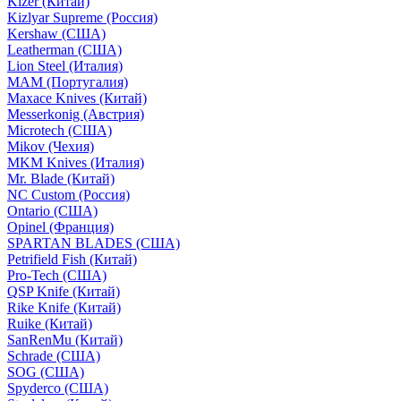
Kizer (Китай)
Kizlyar Supreme (Россия)
Kershaw (США)
Leatherman (США)
Lion Steel (Италия)
MAM (Португалия)
Maxace Knives (Китай)
Messerkonig (Австрия)
Microtech (США)
Mikov (Чехия)
MKM Knives (Италия)
Mr. Blade (Китай)
NC Custom (Россия)
Ontario (США)
Opinel (Франция)
SPARTAN BLADES (США)
Petrifield Fish (Китай)
Pro-Tech (США)
QSP Knife (Китай)
Rike Knife (Китай)
Ruike (Китай)
SanRenMu (Китай)
Schrade (США)
SOG (США)
Spyderco (США)