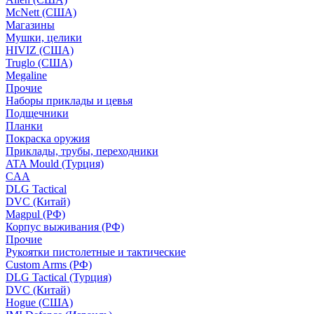
McNett (США)
Магазины
Мушки, целики
HIVIZ (США)
Truglo (США)
Megaline
Прочие
Наборы приклады и цевья
Подщечники
Планки
Покраска оружия
Приклады, трубы, переходники
ATA Mould (Турция)
CAA
DLG Tactical
DVC (Китай)
Magpul (РФ)
Корпус выживания (РФ)
Прочие
Рукоятки пистолетные и тактические
Custom Arms (РФ)
DLG Tactical (Турция)
DVC (Китай)
Hogue (США)