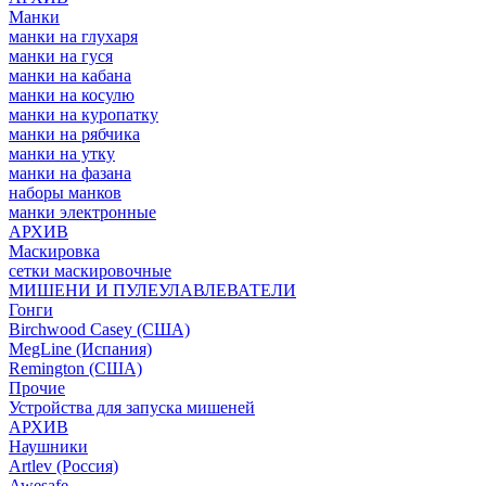
Манки
манки на глухаря
манки на гуся
манки на кабана
манки на косулю
манки на куропатку
манки на рябчика
манки на утку
манки на фазана
наборы манков
манки электронные
АРХИВ
Маскировка
сетки маскировочные
МИШЕНИ И ПУЛЕУЛАВЛЕВАТЕЛИ
Гонги
Birchwood Casey (США)
MegLine (Испания)
Remington (США)
Прочие
Устройства для запуска мишеней
АРХИВ
Наушники
Artlev (Россия)
Awesafe