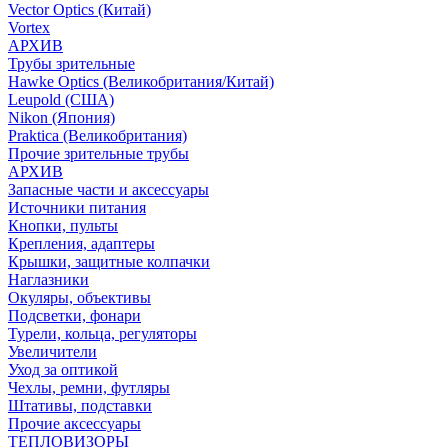
Vector Optics (Китай)
Vortex
АРХИВ
Трубы зрительные
Hawke Optics (Великобритания/Китай)
Leupold (США)
Nikon (Япония)
Praktica (Великобритания)
Прочие зрительные трубы
АРХИВ
Запасные части и аксессуары
Источники питания
Кнопки, пульты
Крепления, адаптеры
Крышки, защитные колпачки
Наглазники
Окуляры, объективы
Подсветки, фонари
Турели, кольца, регуляторы
Увеличители
Уход за оптикой
Чехлы, ремни, футляры
Штативы, подставки
Прочие аксессуары
ТЕПЛОВИЗОРЫ