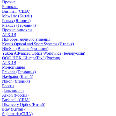
Прочие
Бинокли
Bushnell (США)
MewLite (Китай)
Pentax (Япония)
Praktica (Германия)
Прочие бинокли
АРХИВ
Приборы ночного видения
Konus Optical and Sport Systems (Италия)
NiteSite (Великобритания)
Yukon Advanced Optics Worldwide (Белоруссия)
ООО НПК "ИнфраТех" (Россия)
АРХИВ
Монокуляры
Praktica (Германия)
Navigator (Китай)
Nikon (Япония)
Россия
Дальномеры
Arkon (Россия)
Bushnell (США)
Discovery Optics (Китай)
iRay (Китай)
Sightmark (США)