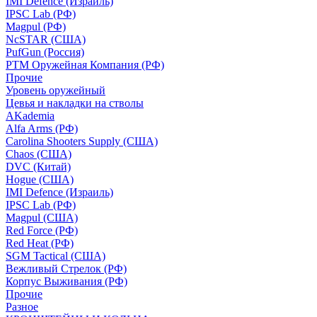
IMI Defence (Израиль)
IPSC Lab (РФ)
Magpul (РФ)
NcSTAR (США)
PufGun (Россия)
РТМ Оружейная Компания (РФ)
Прочие
Уровень оружейный
Цевья и накладки на стволы
AKademia
Alfa Arms (РФ)
Carolina Shooters Supply (США)
Chaos (США)
DVC (Китай)
Hogue (США)
IMI Defence (Израиль)
IPSC Lab (РФ)
Magpul (США)
Red Force (РФ)
Red Heat (РФ)
SGM Tactical (США)
Вежливый Стрелок (РФ)
Корпус Выживания (РФ)
Прочие
Разное