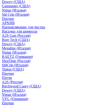
Dewey (США)
Ganmaster (США)
Nimar (Италия)
Stil Crin (Италия)
Прочие
АРХИВ
Направляющие для чистки
Насадки для шомпола
A2S Gun (Россия)
Bore Tech (США)
Dewey (США)
Megaline (Италия)
Nimar (Италия)
RAETZ (Германия)
ShotTime (Россия)
StilCrin (Италия)
Tipton (США)
Прочие
Патчи
A2S (Россия)
Birchwood Casey (США)
Dewey (США)
Nimar (Италия)
VFG (Германия)
Прочие