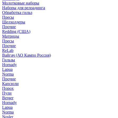
Молотковые наборы
Наборы для релоадинга
Обработка гильз
Пресы
Шелхолдеры
Прочие
Redding (США)
Матрицы
Пресы
Прочие
ReLab
Вайгач (АО Кампо Россия)
Гильзы
Hornady
Lapua
Norma
Прочие
Капсюли
Порох
Пули
Berger
Hornady
Lapua
Norma
Nosler