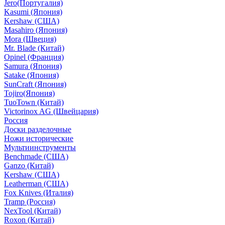
Jero(Португалия)
Kasumi (Япония)
Kershaw (США)
Masahiro (Япония)
Mora (Швеция)
Mr. Blade (Китай)
Opinel (Франция)
Samura (Япония)
Satake (Япония)
SunCraft (Япония)
Tojiro(Япония)
TuoTown (Китай)
Victorinox AG (Швейцария)
Россия
Доски разделочные
Ножи исторические
Мультиинструменты
Benchmade (США)
Ganzo (Китай)
Kershaw (США)
Leatherman (США)
Fox Knives (Италия)
Tramp (Россия)
NexTool (Китай)
Roxon (Китай)