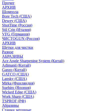
Прочее
АРХИВ
Шомпола
Bore Tech (США)
Dewey (США)
ShotTime (Россия)
Stil Crin (Италия)
VFG (Германия)
ЧИСТОGUN (Россия)
АРХИВ
Щетки для чистки
Разное
АБРАЗИВЫ
Ace Angle Sharpening System (Китай)
Adimanti (Китай)
Ganzo (Китай)
GATCO (США)
Lansky (США)
Mirka (Финляндия)
Suehiro (Япония)
Wicked Edge (США)
Work Sharp (США)
TSPROF (РФ)
Абразивы
Станки заточные