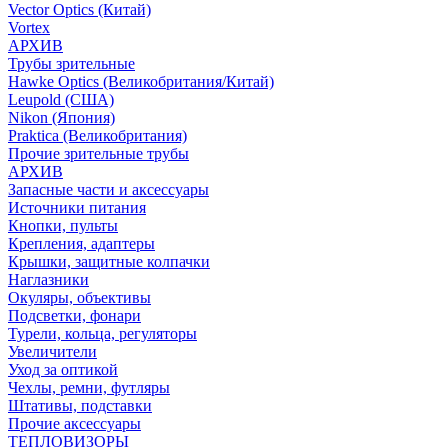
Vector Optics (Китай)
Vortex
АРХИВ
Трубы зрительные
Hawke Optics (Великобритания/Китай)
Leupold (США)
Nikon (Япония)
Praktica (Великобритания)
Прочие зрительные трубы
АРХИВ
Запасные части и аксессуары
Источники питания
Кнопки, пульты
Крепления, адаптеры
Крышки, защитные колпачки
Наглазники
Окуляры, объективы
Подсветки, фонари
Турели, кольца, регуляторы
Увеличители
Уход за оптикой
Чехлы, ремни, футляры
Штативы, подставки
Прочие аксессуары
ТЕПЛОВИЗОРЫ