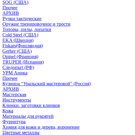
SOG (США)
Прочее
АРХИВ
Ручки тактические
Оружие тренировочное и трости
Топоры, пилы, лопатки
Cold Steel (США)
EKA (Швеция)
Fiskars(Финляндия)
Gerber (США)
Opinel (Франция)
TRUPER (Испания)
Следопыт (РФ)
УРМ Аника
Прочее
Кузница "Уральский мастеровой" (Россия)
АРХИВ
Мастерская
Инструменты
Клинки. заготовки клинков
Кожа
Материалы для рукоятей
Фурнитура
Химия для кожи и дерева, воронение
Цветные металлы