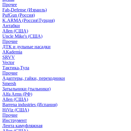
Прочее
Fab-Defense (Израиль)
PufGun (Россия)
K.ARMA (Россия\Турция)
Антабки
Allen (США)
Uncle Mike's (США)
Прочие
ДТК и дульные насадки
АКademia
SRVV
Vector
Тактика-Тула
Прочие
Адаптеры, гайки, переходники
Smersh
Затыльники (тыльники)
Alfa Arms (РФ)
Allen (США)
Barrena industries (Испания)
HiViz (США)
Прочие
Инструмент
Лента камуфляжная
Allen (США)