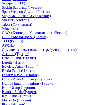
Savage (США)
Seckin Savunma (Турция)
Sport Weapon Custom (Россия)
Steyr-Mannlicher AG (Австрия)
Strasser (Австрия)
Tikka (Финляндия)
Winchester
ОАО «Концерн „Калашников“» (Россия)
ООО "Молот армз" (Россия)
ТОЗ (Россия)
АРХИВ
Оружие гладкоствольное (требуется лицензия)
Aselkon (Турция)
Benelli Armi (Италия)
Beretta (Италия)
Beydora Arms (Турция)
Breda Fucili (Италия)
Fabarm S.p.A. (Италия)
Hatsan Arms Company (Турция)
Huglu Hunting Fireafrms (Турция)
Hunt Group (Турция)
Istanbul Silah (Турция)
Kral Arms (Турция)
Marocchi (Италия)
Pietta (Италия)