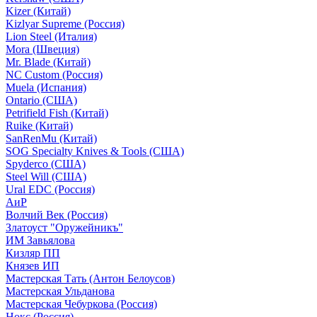
Kizer (Китай)
Kizlyar Supreme (Россия)
Lion Steel (Италия)
Mora (Швеция)
Mr. Blade (Китай)
NC Custom (Россия)
Muela (Испания)
Ontario (США)
Petrifield Fish (Китай)
Ruike (Китай)
SanRenMu (Китай)
SOG Specialty Knives & Tools (США)
Spyderco (США)
Steel Will (США)
Ural EDC (Россия)
АиР
Волчий Век (Россия)
Златоуст "Оружейникъ"
ИМ Завьялова
Кизляр ПП
Князев ИП
Мастерская Тать (Антон Белоусов)
Мастерская Ульданова
Мастерская Чебуркова (Россия)
Нокс (Россия)