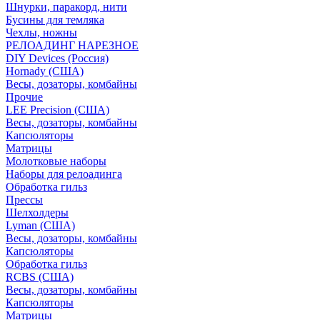
Шнурки, паракорд, нити
Бусины для темляка
Чехлы, ножны
РЕЛОАДИНГ НАРЕЗНОЕ
DIY Devices (Россия)
Hornady (США)
Весы, дозаторы, комбайны
Прочие
LEE Precision (США)
Весы, дозаторы, комбайны
Капсюляторы
Матрицы
Молотковые наборы
Наборы для релоадинга
Обработка гильз
Преcсы
Шелхолдеры
Lyman (США)
Весы, дозаторы, комбайны
Капсюляторы
Обработка гильз
RCBS (США)
Весы, дозаторы, комбайны
Капсюляторы
Матрицы