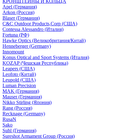
КРОНШТЕЙНЫ И КОЛЬЦА
Apel (Германия)
Arkon (Россия)
Blaser (Германия)
C&C Outdoor Products,Corp (США)
Contessa Alessandro (Италия)
Fortuna (РФ)
Hawke Optics (Великобритания/Китай)
Henneberger (Germany)
Innomount
Konus Optical and Sport Systems (Италия)
KOZAP (Чешская Республика)
Leapers (США)
Leofoto (Китай)
Leupold (США)
Luman Precision
MAK (Германия)
Mauser (Германия)
Nikko Stirling (Япония)
Rang (Россия)
Recknage (Germany)
RusaN
Sako
Suhl (Германия)
Sureshot Armament Group (Россия)