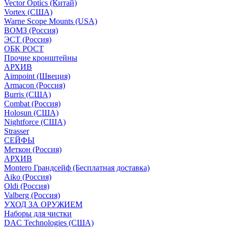
Vector Optics (Китай)
Vortex (США)
Warne Scope Mounts (USA)
ВОМЗ (Россия)
ЭСТ (Россия)
ОБК РОСТ
Прочие кронштейны
АРХИВ
Aimpoint (Швеция)
Armacon (Россия)
Burris (США)
Combat (Россия)
Holosun (США)
Nightforce (США)
Strasser
СЕЙФЫ
Меткон (Россия)
АРХИВ
Montero Грандсейф (Бесплатная доставка)
Aiko (Россия)
Oldi (Россия)
Valberg (Россия)
УХОД ЗА ОРУЖИЕМ
Наборы для чистки
DAC Technologies (США)