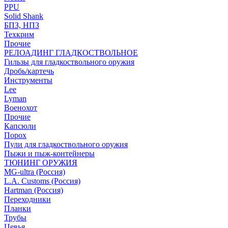
PPU
Solid Shank
БПЗ, НПЗ
Техкрим
Прочие
РЕЛОАДИНГ ГЛАДКОСТВОЛЬНОЕ
Гильзы для гладкоствольного оружия
Дробь/картечь
Инструменты
Lee
Lyman
Военохот
Прочие
Капсюли
Порох
Пули для гладкоствольного оружия
Пыжи и пыж-контейнеры
ТЮНИНГ ОРУЖИЯ
MG-ultra (Россия)
L.A. Customs (Россия)
Hartman (Россия)
Переходники
Планки
Трубы
Цевья