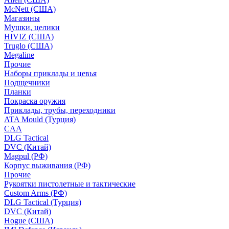
McNett (США)
Магазины
Мушки, целики
HIVIZ (США)
Truglo (США)
Megaline
Прочие
Наборы приклады и цевья
Подщечники
Планки
Покраска оружия
Приклады, трубы, переходники
ATA Mould (Турция)
CAA
DLG Tactical
DVC (Китай)
Magpul (РФ)
Корпус выживания (РФ)
Прочие
Рукоятки пистолетные и тактические
Custom Arms (РФ)
DLG Tactical (Турция)
DVC (Китай)
Hogue (США)