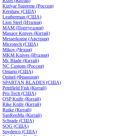
Kizer (Китай)
Kizlyar Supreme (Россия)
Kershaw (США)
Leatherman (США)
Lion Steel (Италия)
MAM (Португалия)
Maxace Knives (Китай)
Messerkonig (Австрия)
Microtech (США)
Mikov (Чехия)
MKM Knives (Италия)
Mr. Blade (Китай)
NC Custom (Россия)
Ontario (США)
Opinel (Франция)
SPARTAN BLADES (США)
Petrifield Fish (Китай)
Pro-Tech (США)
QSP Knife (Китай)
Rike Knife (Китай)
Ruike (Китай)
SanRenMu (Китай)
Schrade (США)
SOG (США)
Spyderco (США)