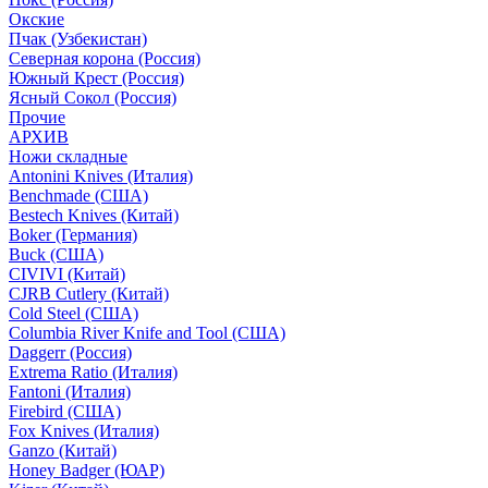
Окские
Пчак (Узбекистан)
Северная корона (Россия)
Южный Крест (Россия)
Ясный Сокол (Россия)
Прочие
АРХИВ
Ножи складные
Antonini Knives (Италия)
Benchmade (США)
Bestech Knives (Китай)
Boker (Германия)
Buck (США)
CIVIVI (Китай)
CJRB Cutlery (Китай)
Cold Steel (США)
Columbia River Knife and Tool (США)
Daggerr (Россия)
Extrema Ratio (Италия)
Fantoni (Италия)
Firebird (США)
Fox Knives (Италия)
Ganzo (Китай)
Honey Badger (ЮАР)