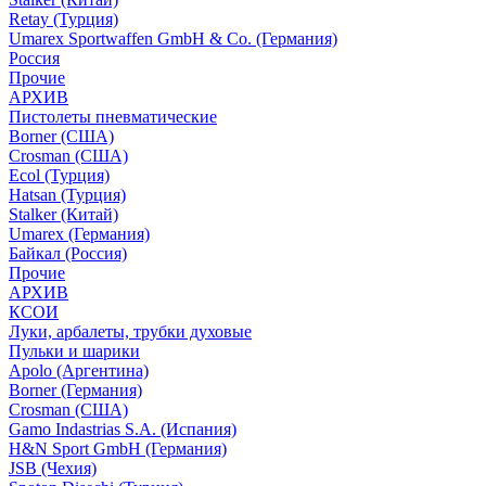
Retay (Турция)
Umarex Sportwaffen GmbH & Co. (Германия)
Россия
Прочие
АРХИВ
Пистолеты пневматические
Borner (США)
Crosman (США)
Ecol (Турция)
Hatsan (Турция)
Stalker (Китай)
Umarex (Германия)
Байкал (Россия)
Прочие
АРХИВ
КСОИ
Луки, арбалеты, трубки духовые
Пульки и шарики
Apolo (Аргентина)
Borner (Германия)
Crosman (США)
Gamo Indastrias S.A. (Испания)
H&N Sport GmbH (Германия)
JSB (Чехия)