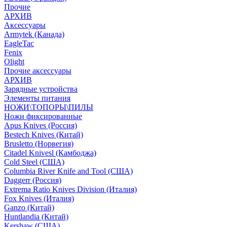
Прочие
АРХИВ
Аксессуары
Armytek (Канада)
EagleTac
Fenix
Olight
Прочие аксессуары
АРХИВ
Зарядные устройства
Элементы питания
НОЖИ\ТОПОРЫ\ПИЛЫ
Ножи фиксированные
Apus Knives (Россия)
Bestech Knives (Китай)
Brusletto (Норвегия)
Citadel Knivesl (Камбоджа)
Cold Steel (США)
Columbia River Knife and Tool (США)
Daggerr (Россия)
Extrema Ratio Knives Division (Италия)
Fox Knives (Италия)
Ganzo (Китай)
Huntlandia (Китай)
Kershaw (США)