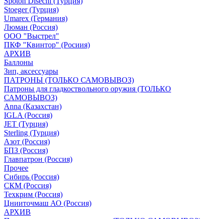
Spoton Disechi (Турция)
Stoeger (Турция)
Umarex (Германия)
Люман (Россия)
ООО "Выстрел"
ПКФ "Квинтор" (Росиия)
АРХИВ
Баллоны
Зип, аксессуары
ПАТРОНЫ (ТОЛЬКО САМОВЫВОЗ)
Патроны для гладкоствольного оружия (ТОЛЬКО
САМОВЫВОЗ)
Anna (Казахстан)
IGLA (Россия)
JET (Турция)
Sterling (Турция)
Азот (Россия)
БПЗ (Россия)
Главпатрон (Россия)
Прочее
Сибирь (Россия)
СКМ (Россия)
Техкрим (Россия)
Цнииточмаш АО (Россия)
АРХИВ