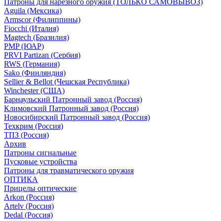
Патроны для нарезного оружия (ТОЛЬКО САМОВЫВОЗ)
Aguila (Мексика)
Armscor (Филиппины)
Fiocchi (Италия)
Magtech (Бразилия)
PMP (ЮАР)
PRVI Partizan (Сербия)
RWS (Германия)
Sako (Финляндия)
Sellier & Bellot (Чешская Республика)
Winchester (США)
Барнаульский Патронный завод (Россия)
Климовский Патронный завод (Россия)
Новосибирский Патронный завод (Россия)
Техкрим (Россия)
ТПЗ (Россия)
Архив
Патроны сигнальные
Пусковые устройства
Патроны для травматического оружия
ОПТИКА
Прицелы оптические
Arkon (Россия)
Artelv (Россия)
Dedal (Россия)