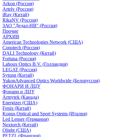
Arkon (Россия)
Artelv (Россия)
iRay (Китай)
RikaNV (Россия)
ЗАО "Дедал-НВ" (Россия)
Прочие
АРХИВ
American Technologies Network (США)
Conotech (Россия)
DALI Technology (Китай)
Fortuna (Россия)
Lahoux Optics B.V. (Голландия)
LEGAT (Россия)
Sytong (Китай)
YukonAdvanced Optics Worldwide (Белоруссия)
ФОНАРИ И ЛЦУ
Фонари и ЛЦУ
Armytek (Канада)
Energizer (США)
Fenix (Китай)
Konus Optical and Sport Systems (Италия)
Led Lenser (Германия)
Nextorch (Китай)
Olight (США)
PETZL (Франция)