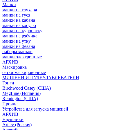
Манки
манки на глухаря
манки на гуся
манки на кабана
манки на косулю
манки на куропатку
манки на рябчика
манки на утку
манки на фазана
наборы манков
манки электронные
АРХИВ
Маскировка
сетки маскировочные
МИШЕНИ И ПУЛЕУЛАВЛЕВАТЕЛИ
Гонги
Birchwood Casey (США)
MegLine (Испания)
Remington (США)
Прочие
Устройства для запуска мишеней
АРХИВ
Наушники
Artlev (Россия)
Awesafe