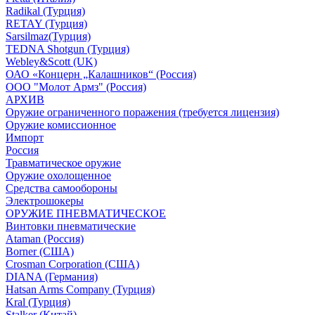
Radikal (Турция)
RETAY (Турция)
Sarsilmaz(Турция)
TEDNA Shotgun (Турция)
Webley&Scott (UK)
ОАО «Концерн „Калашников“ (Россия)
ООО "Молот Армз" (Россия)
АРХИВ
Оружие ограниченного поражения (требуется лицензия)
Оружие комиссионное
Импорт
Россия
Травматическое оружие
Оружие охолощенное
Средства самообороны
Электрошокеры
ОРУЖИЕ ПНЕВМАТИЧЕСКОЕ
Винтовки пневматические
Ataman (Россия)
Borner (США)
Crosman Corporation (США)
DIANA (Германия)
Hatsan Arms Company (Турция)
Kral (Турция)
Stalker (Китай)