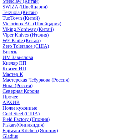
Steelclaw (Китай)
SWIZA (Швейцария)
Terzuola (Китай)
TuoTown (Китай)
Victorinox AG (Швейцария)
Viking Nordway (Китай)
Viper Knives (Италия)
WE Knife (Китай)
Zero Tolerance (США)
Витязь
ИМ Завьялова
Кизляр ПП
Князев ИП
Мастер-К
Мастерская Чебуркова (Россия)
Нокс (Россия)
Северная Корона
Прочее
АРХИВ
Ножи кухонные
Cold Steel (США)
Field Factory (Япония)
Fiskars(Финляндия)
Fujiwara Kitchen (Япония)
Gladius