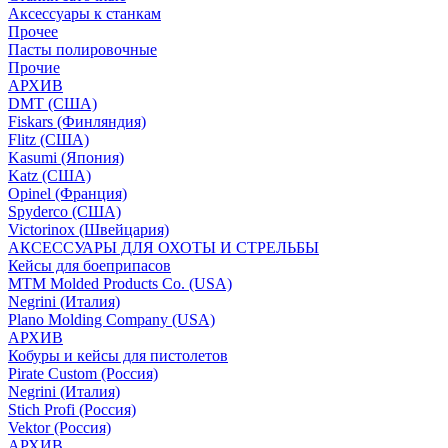
Аксессуары к станкам
Прочее
Пасты полировочные
Прочие
АРХИВ
DMT (США)
Fiskars (Финляндия)
Flitz (США)
Kasumi (Япония)
Katz (США)
Opinel (Франция)
Spyderco (США)
Victorinox (Швейцария)
АКСЕССУАРЫ ДЛЯ ОХОТЫ И СТРЕЛЬБЫ
Кейсы для боеприпасов
MTM Molded Products Co. (USA)
Negrini (Италия)
Plano Molding Company (USA)
АРХИВ
Кобуры и кейсы для пистолетов
Pirate Custom (Россия)
Negrini (Италия)
Stich Profi (Россия)
Vektor (Россия)
АРХИВ