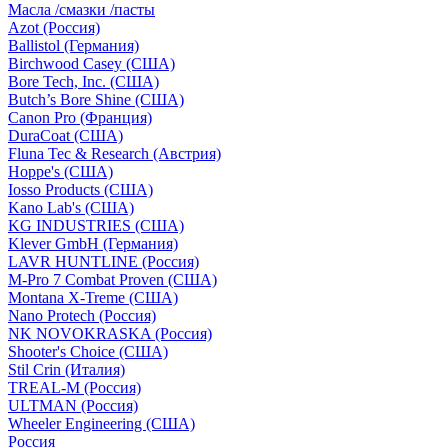
Масла /смазки /пасты
Azot (Россия)
Ballistol (Германия)
Birchwood Casey (США)
Bore Tech, Inc. (США)
Butch’s Bore Shine (СШA)
Canon Pro (Франция)
DuraCoat (США)
Fluna Tec & Research (Австрия)
Hoppe's (США)
Iosso Products (США)
Kano Lab's (США)
KG INDUSTRIES (США)
Klever GmbH (Германия)
LAVR HUNTLINE (Россия)
M-Pro 7 Combat Proven (СШA)
Montana X-Treme (США)
Nano Protech (Россия)
NK NOVOKRASKA (Россия)
Shooter's Choice (СШA)
Stil Crin (Италия)
TREAL-M (Россия)
ULTMAN (Россия)
Wheeler Engineering (СШA)
Россия