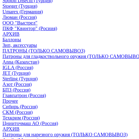
Spoton Disechi (Турция)
Stoeger (Турция)
Umarex (Германия)
Люман (Россия)
ООО "Выстрел"
ПКФ "Квинтор" (Росиия)
АРХИВ
Баллоны
Зип, аксессуары
ПАТРОНЫ (ТОЛЬКО САМОВЫВОЗ)
Патроны для гладкоствольного оружия (ТОЛЬКО САМОВЫВО
Anna (Казахстан)
IGLA (Россия)
JET (Турция)
Sterling (Турция)
Азот (Россия)
БПЗ (Россия)
Главпатрон (Россия)
Прочее
Сибирь (Россия)
СКМ (Россия)
Техкрим (Россия)
Цнииточмаш АО (Россия)
АРХИВ
Патроны для нарезного оружия (ТОЛЬКО САМОВЫВОЗ)