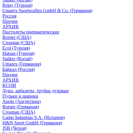
Retay (Турция)
Umarex Sportwaffen GmbH & Co. (Германия)
Россия
Прочие
АРХИВ
Пистолеты пневматические
Borner (США)
Crosman (США)
Ecol (Турция)
Hatsan (Турция)
Stalker (Китай)
Umarex (Германия)
Байкал (Россия)
Прочие
АРХИВ
КСОИ
Луки, арбалеты, трубки духовые
Пульки и шарики
Apolo (Аргентина)
Borner (Германия)
Crosman (США)
Gamo Indastrias S.A. (Испания)
H&N Sport GmbH (Германия)
JSB (Чехия)