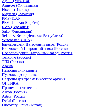
Aguila (Мексика)
Armscor (Филиппины)
Fiocchi (Италия)
Magtech (Бразилия)
PMP (ЮАР)
PRVI Partizan (Сербия)
RWS (Германия)
Sako (Финляндия)
Sellier & Bellot (Чешская Республика)
Winchester (США)
Барнаульский Патронный завод (Россия)
Климовский Патронный завод (Россия)
Новосибирский Патронный завод (Россия)
Техкрим (Россия)
ТПЗ (Россия)
Архив
Патроны сигнальные
Пусковые устройства
Патроны для травматического оружия
ОПТИКА
Прицелы оптические
Arkon (Россия)
Artelv (Россия)
Dedal (Россия)
Discovery Optics (Китай)