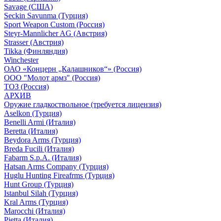
Savage (США)
Seckin Savunma (Турция)
Sport Weapon Custom (Россия)
Steyr-Mannlicher AG (Австрия)
Strasser (Австрия)
Tikka (Финляндия)
Winchester
ОАО «Концерн „Калашников“» (Россия)
ООО "Молот армз" (Россия)
ТОЗ (Россия)
АРХИВ
Оружие гладкоствольное (требуется лицензия)
Aselkon (Турция)
Benelli Armi (Италия)
Beretta (Италия)
Beydora Arms (Турция)
Breda Fucili (Италия)
Fabarm S.p.A. (Италия)
Hatsan Arms Company (Турция)
Huglu Hunting Fireafrms (Турция)
Hunt Group (Турция)
Istanbul Silah (Турция)
Kral Arms (Турция)
Marocchi (Италия)
Pietta (Италия)