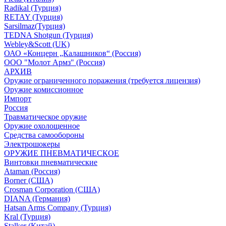
Radikal (Турция)
RETAY (Турция)
Sarsilmaz(Турция)
TEDNA Shotgun (Турция)
Webley&Scott (UK)
ОАО «Концерн „Калашников“ (Россия)
ООО "Молот Армз" (Россия)
АРХИВ
Оружие ограниченного поражения (требуется лицензия)
Оружие комиссионное
Импорт
Россия
Травматическое оружие
Оружие охолощенное
Средства самообороны
Электрошокеры
ОРУЖИЕ ПНЕВМАТИЧЕСКОЕ
Винтовки пневматические
Ataman (Россия)
Borner (США)
Crosman Corporation (США)
DIANA (Германия)
Hatsan Arms Company (Турция)
Kral (Турция)
Stalker (Китай)