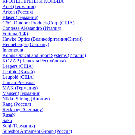
КРОНШТЕЙНЫ И КОЛЬЦА
Apel (Германия)
Arkon (Россия)
Blaser (Германия)
C&C Outdoor Products,Corp (США)
Contessa Alessandro (Италия)
Fortuna (РФ)
Hawke Optics (Великобритания/Китай)
Henneberger (Germany)
Innomount
Konus Optical and Sport Systems (Италия)
KOZAP (Чешская Республика)
Leapers (США)
Leofoto (Китай)
Leupold (США)
Luman Precision
MAK (Германия)
Mauser (Германия)
Nikko Stirling (Япония)
Rang (Россия)
Recknage (Germany)
RusaN
Sako
Suhl (Германия)
Sureshot Armament Group (Россия)