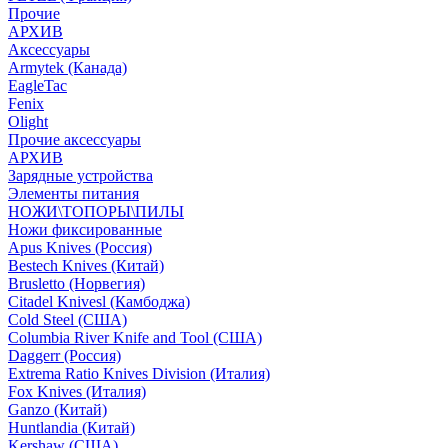
Прочие
АРХИВ
Аксессуары
Armytek (Канада)
EagleTac
Fenix
Olight
Прочие аксессуары
АРХИВ
Зарядные устройства
Элементы питания
НОЖИ\ТОПОРЫ\ПИЛЫ
Ножи фиксированные
Apus Knives (Россия)
Bestech Knives (Китай)
Brusletto (Норвегия)
Citadel Knivesl (Камбоджа)
Cold Steel (США)
Columbia River Knife and Tool (США)
Daggerr (Россия)
Extrema Ratio Knives Division (Италия)
Fox Knives (Италия)
Ganzo (Китай)
Huntlandia (Китай)
Kershaw (США)