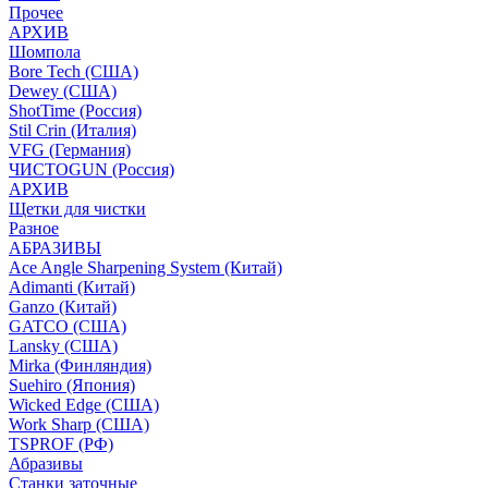
Прочее
АРХИВ
Шомпола
Bore Tech (США)
Dewey (США)
ShotTime (Россия)
Stil Crin (Италия)
VFG (Германия)
ЧИСТОGUN (Россия)
АРХИВ
Щетки для чистки
Разное
АБРАЗИВЫ
Ace Angle Sharpening System (Китай)
Adimanti (Китай)
Ganzo (Китай)
GATCO (США)
Lansky (США)
Mirka (Финляндия)
Suehiro (Япония)
Wicked Edge (США)
Work Sharp (США)
TSPROF (РФ)
Абразивы
Станки заточные