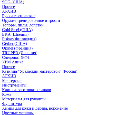
SOG (США)
Прочее
АРХИВ
Ручки тактические
Оружие тренировочное и трости
Топоры, пилы, лопатки
Cold Steel (США)
EKA (Швеция)
Fiskars(Финляндия)
Gerber (США)
Opinel (Франция)
TRUPER (Испания)
Следопыт (РФ)
УРМ Аника
Прочее
Кузница "Уральский мастеровой" (Россия)
АРХИВ
Мастерская
Инструменты
Клинки. заготовки клинков
Кожа
Материалы для рукоятей
Фурнитура
Химия для кожи и дерева, воронение
Цветные металлы