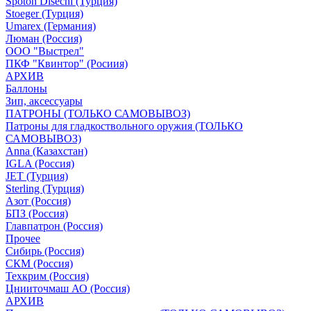
Spoton Disechi (Турция)
Stoeger (Турция)
Umarex (Германия)
Люман (Россия)
ООО "Выстрел"
ПКФ "Квинтор" (Росиия)
АРХИВ
Баллоны
Зип, аксессуары
ПАТРОНЫ (ТОЛЬКО САМОВЫВОЗ)
Патроны для гладкоствольного оружия (ТОЛЬКО
САМОВЫВОЗ)
Anna (Казахстан)
IGLA (Россия)
JET (Турция)
Sterling (Турция)
Азот (Россия)
БПЗ (Россия)
Главпатрон (Россия)
Прочее
Сибирь (Россия)
СКМ (Россия)
Техкрим (Россия)
Цнииточмаш АО (Россия)
АРХИВ