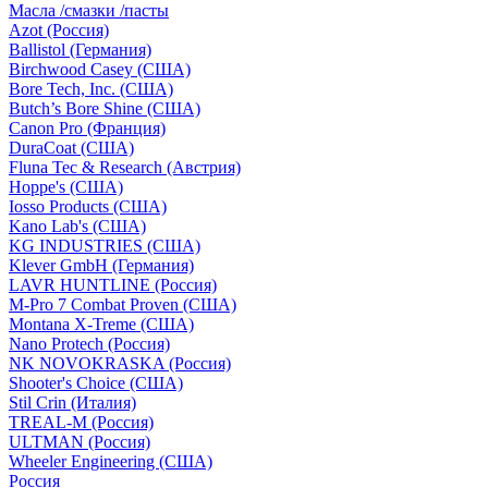
Масла /смазки /пасты
Azot (Россия)
Ballistol (Германия)
Birchwood Casey (США)
Bore Tech, Inc. (США)
Butch’s Bore Shine (СШA)
Canon Pro (Франция)
DuraCoat (США)
Fluna Tec & Research (Австрия)
Hoppe's (США)
Iosso Products (США)
Kano Lab's (США)
KG INDUSTRIES (США)
Klever GmbH (Германия)
LAVR HUNTLINE (Россия)
M-Pro 7 Combat Proven (СШA)
Montana X-Treme (США)
Nano Protech (Россия)
NK NOVOKRASKA (Россия)
Shooter's Choice (СШA)
Stil Crin (Италия)
TREAL-M (Россия)
ULTMAN (Россия)
Wheeler Engineering (СШA)
Россия