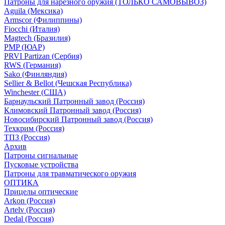
Патроны для нарезного оружия (ТОЛЬКО САМОВЫВОЗ)
Aguila (Мексика)
Armscor (Филиппины)
Fiocchi (Италия)
Magtech (Бразилия)
PMP (ЮАР)
PRVI Partizan (Сербия)
RWS (Германия)
Sako (Финляндия)
Sellier & Bellot (Чешская Республика)
Winchester (США)
Барнаульский Патронный завод (Россия)
Климовский Патронный завод (Россия)
Новосибирский Патронный завод (Россия)
Техкрим (Россия)
ТПЗ (Россия)
Архив
Патроны сигнальные
Пусковые устройства
Патроны для травматического оружия
ОПТИКА
Прицелы оптические
Arkon (Россия)
Artelv (Россия)
Dedal (Россия)