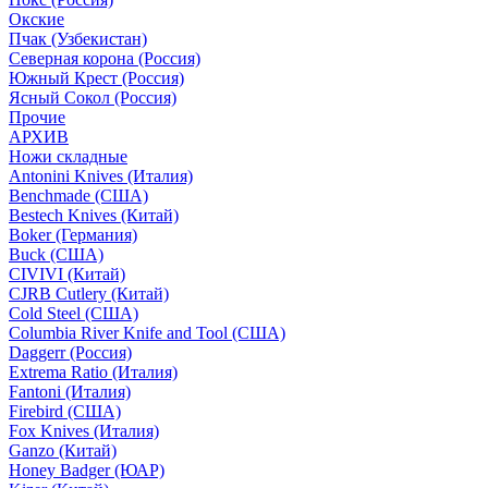
Окские
Пчак (Узбекистан)
Северная корона (Россия)
Южный Крест (Россия)
Ясный Сокол (Россия)
Прочие
АРХИВ
Ножи складные
Antonini Knives (Италия)
Benchmade (США)
Bestech Knives (Китай)
Boker (Германия)
Buck (США)
CIVIVI (Китай)
CJRB Cutlery (Китай)
Cold Steel (США)
Columbia River Knife and Tool (США)
Daggerr (Россия)
Extrema Ratio (Италия)
Fantoni (Италия)
Firebird (США)
Fox Knives (Италия)
Ganzo (Китай)
Honey Badger (ЮАР)