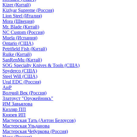
Kizer (Китай)
Kizlyar Supreme (Россия)
Lion Steel (Италия)
Mora (Швеция)
Mr. Blade (Китай)
NC Custom (Россия)
Muela (Испания)
Ontario (США)
Petrifield Fish (Китай)
Ruike (Китай)
SanRenMu (Китай)
SOG Specialty Knives & Tools (США)
Spyderco (США)
Steel Will (США)
Ural EDC (Россия)
АиР
Волчий Век (Россия)
Златоуст "Оружейникъ"
ИМ Завьялова
Кизляр ПП
Князев ИП
Мастерская Тать (Антон Белоусов)
Мастерская Ульданова
Мастерская Чебуркова (Россия)
Нокс (Россия)