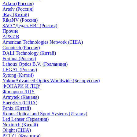
Arkon (Россия)
Artelv (Россия)
iRay (Китай)
RikaNV (Россия)
ЗАО "Дедал-НВ" (Россия)
Прочие
АРХИВ
American Technologies Network (США)
Conotech (Россия)
DALI Technology (Китай)
Fortuna (Россия)
Lahoux Optics B.V. (Голландия)
LEGAT (Россия)
Sytong (Китай)
YukonAdvanced Optics Worldwide (Белоруссия)
ФОНАРИ И ЛЦУ
Фонари и ЛЦУ
Armytek (Канада)
Energizer (США)
Fenix (Китай)
Konus Optical and Sport Systems (Италия)
Led Lenser (Германия)
Nextorch (Китай)
Olight (США)
PETZL (Франция)