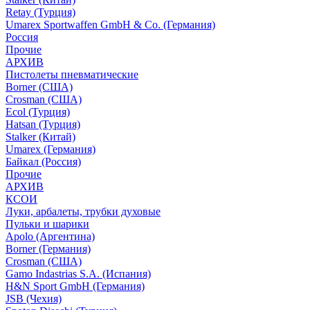
Retay (Турция)
Umarex Sportwaffen GmbH & Co. (Германия)
Россия
Прочие
АРХИВ
Пистолеты пневматические
Borner (США)
Crosman (США)
Ecol (Турция)
Hatsan (Турция)
Stalker (Китай)
Umarex (Германия)
Байкал (Россия)
Прочие
АРХИВ
КСОИ
Луки, арбалеты, трубки духовые
Пульки и шарики
Apolo (Аргентина)
Borner (Германия)
Crosman (США)
Gamo Indastrias S.A. (Испания)
H&N Sport GmbH (Германия)
JSB (Чехия)