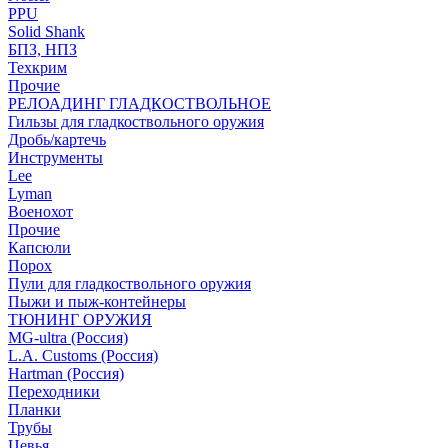
PPU
Solid Shank
БПЗ, НПЗ
Техкрим
Прочие
РЕЛОАДИНГ ГЛАДКОСТВОЛЬНОЕ
Гильзы для гладкоствольного оружия
Дробь/картечь
Инструменты
Lee
Lyman
Военохот
Прочие
Капсюли
Порох
Пули для гладкоствольного оружия
Пыжи и пыж-контейнеры
ТЮНИНГ ОРУЖИЯ
MG-ultra (Россия)
L.A. Customs (Россия)
Hartman (Россия)
Переходники
Планки
Трубы
Цевья