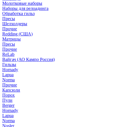
Молотковые наборы
Наборы для релоадинга
Обработка гильз
Пресы
Шелхолдеры
Прочие
Redding (США)
Матрицы
Пресы
Прочие
ReLab
Вайгач (АО Кампо Россия)
Гильзы
Hornady
Lapua
Norma
Прочие
Капсюли
Порох
Пули
Berger
Hornady
Lapua
Norma
Nosler