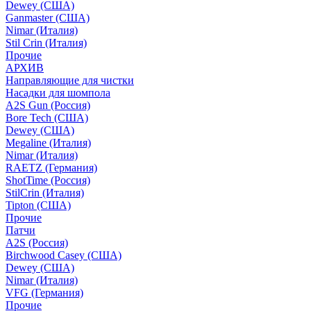
Dewey (США)
Ganmaster (США)
Nimar (Италия)
Stil Crin (Италия)
Прочие
АРХИВ
Направляющие для чистки
Насадки для шомпола
A2S Gun (Россия)
Bore Tech (США)
Dewey (США)
Megaline (Италия)
Nimar (Италия)
RAETZ (Германия)
ShotTime (Россия)
StilCrin (Италия)
Tipton (США)
Прочие
Патчи
A2S (Россия)
Birchwood Casey (США)
Dewey (США)
Nimar (Италия)
VFG (Германия)
Прочие