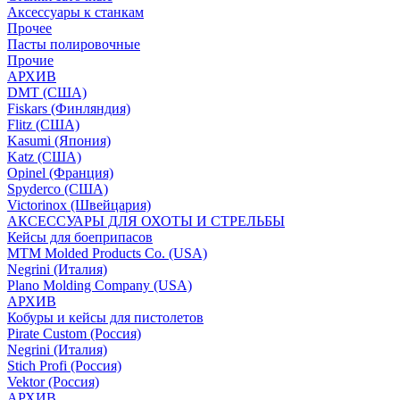
Аксессуары к станкам
Прочее
Пасты полировочные
Прочие
АРХИВ
DMT (США)
Fiskars (Финляндия)
Flitz (США)
Kasumi (Япония)
Katz (США)
Opinel (Франция)
Spyderco (США)
Victorinox (Швейцария)
АКСЕССУАРЫ ДЛЯ ОХОТЫ И СТРЕЛЬБЫ
Кейсы для боеприпасов
MTM Molded Products Co. (USA)
Negrini (Италия)
Plano Molding Company (USA)
АРХИВ
Кобуры и кейсы для пистолетов
Pirate Custom (Россия)
Negrini (Италия)
Stich Profi (Россия)
Vektor (Россия)
АРХИВ