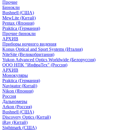
Прочие
Бинокли
Bushnell (США)
MewLite (Китай)
Pentax (Япония)
Praktica (Германия)
Прочие бинокли
АРХИВ
Приборы ночного видения
Konus Optical and Sport Systems (Италия)
NiteSite (Великобритания)
Yukon Advanced Optics Worldwide (Белоруссия)
ООО НПК "ИнфраТех" (Россия)
АРХИВ
Монокуляры
Praktica (Германия)
Navigator (Китай)
Nikon (Япония)
Россия
Дальномеры
Arkon (Россия)
Bushnell (США)
Discovery Optics (Китай)
iRay (Китай)
Sightmark (США)