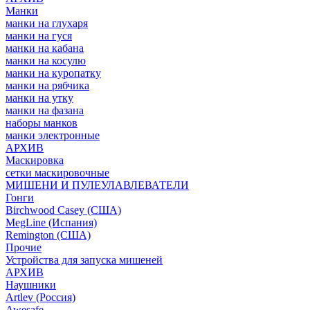
Манки
манки на глухаря
манки на гуся
манки на кабана
манки на косулю
манки на куропатку
манки на рябчика
манки на утку
манки на фазана
наборы манков
манки электронные
АРХИВ
Маскировка
сетки маскировочные
МИШЕНИ И ПУЛЕУЛАВЛЕВАТЕЛИ
Гонги
Birchwood Casey (США)
MegLine (Испания)
Remington (США)
Прочие
Устройства для запуска мишеней
АРХИВ
Наушники
Artlev (Россия)
Awesafe