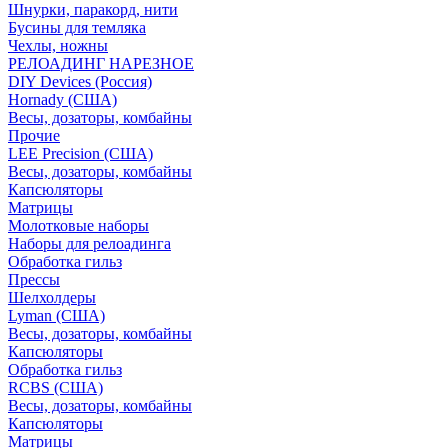
Шнурки, паракорд, нити
Бусины для темляка
Чехлы, ножны
РЕЛОАДИНГ НАРЕЗНОЕ
DIY Devices (Россия)
Hornady (США)
Весы, дозаторы, комбайны
Прочие
LEE Precision (США)
Весы, дозаторы, комбайны
Капсюляторы
Матрицы
Молотковые наборы
Наборы для релоадинга
Обработка гильз
Преcсы
Шелхолдеры
Lyman (США)
Весы, дозаторы, комбайны
Капсюляторы
Обработка гильз
RCBS (США)
Весы, дозаторы, комбайны
Капсюляторы
Матрицы