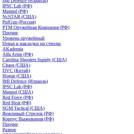
IMI Defence (Израиль)
IPSC Lab (РФ)
Magpul (РФ)
NcSTAR (США)
PufGun (Россия)
РТМ Оружейная Компания (РФ)
Прочие
Уровень оружейный
Цевья и накладки на стволы
AKademia
Alfa Arms (РФ)
Carolina Shooters Supply (США)
Chaos (США)
DVC (Китай)
Hogue (США)
IMI Defence (Израиль)
IPSC Lab (РФ)
Magpul (США)
Red Force (РФ)
Red Heat (РФ)
SGM Tactical (США)
Вежливый Стрелок (РФ)
Корпус Выживания (РФ)
Прочие
Разное