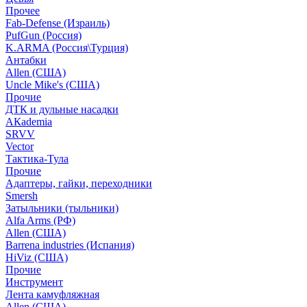
Прочее
Fab-Defense (Израиль)
PufGun (Россия)
K.ARMA (Россия\Турция)
Антабки
Allen (США)
Uncle Mike's (США)
Прочие
ДТК и дульные насадки
АКademia
SRVV
Vector
Тактика-Тула
Прочие
Адаптеры, гайки, переходники
Smersh
Затыльники (тыльники)
Alfa Arms (РФ)
Allen (США)
Barrena industries (Испания)
HiViz (США)
Прочие
Инструмент
Лента камуфляжная
Allen (США)