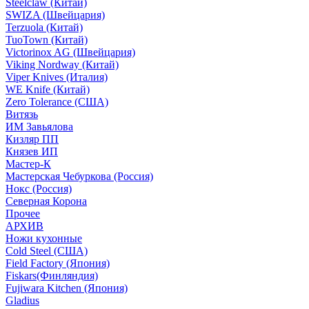
Steelclaw (Китай)
SWIZA (Швейцария)
Terzuola (Китай)
TuoTown (Китай)
Victorinox AG (Швейцария)
Viking Nordway (Китай)
Viper Knives (Италия)
WE Knife (Китай)
Zero Tolerance (США)
Витязь
ИМ Завьялова
Кизляр ПП
Князев ИП
Мастер-К
Мастерская Чебуркова (Россия)
Нокс (Россия)
Северная Корона
Прочее
АРХИВ
Ножи кухонные
Cold Steel (США)
Field Factory (Япония)
Fiskars(Финляндия)
Fujiwara Kitchen (Япония)
Gladius