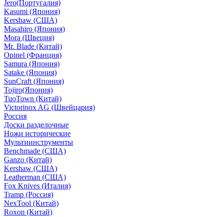
Jero(Португалия)
Kasumi (Япония)
Kershaw (США)
Masahiro (Япония)
Mora (Швеция)
Mr. Blade (Китай)
Opinel (Франция)
Samura (Япония)
Satake (Япония)
SunCraft (Япония)
Tojiro(Япония)
TuoTown (Китай)
Victorinox AG (Швейцария)
Россия
Доски разделочные
Ножи исторические
Мультиинструменты
Benchmade (США)
Ganzo (Китай)
Kershaw (США)
Leatherman (США)
Fox Knives (Италия)
Tramp (Россия)
NexTool (Китай)
Roxon (Китай)