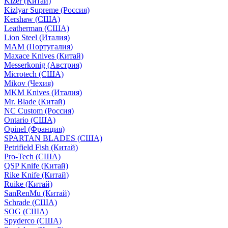
Kizer (Китай)
Kizlyar Supreme (Россия)
Kershaw (США)
Leatherman (США)
Lion Steel (Италия)
MAM (Португалия)
Maxace Knives (Китай)
Messerkonig (Австрия)
Microtech (США)
Mikov (Чехия)
MKM Knives (Италия)
Mr. Blade (Китай)
NC Custom (Россия)
Ontario (США)
Opinel (Франция)
SPARTAN BLADES (США)
Petrifield Fish (Китай)
Pro-Tech (США)
QSP Knife (Китай)
Rike Knife (Китай)
Ruike (Китай)
SanRenMu (Китай)
Schrade (США)
SOG (США)
Spyderco (США)