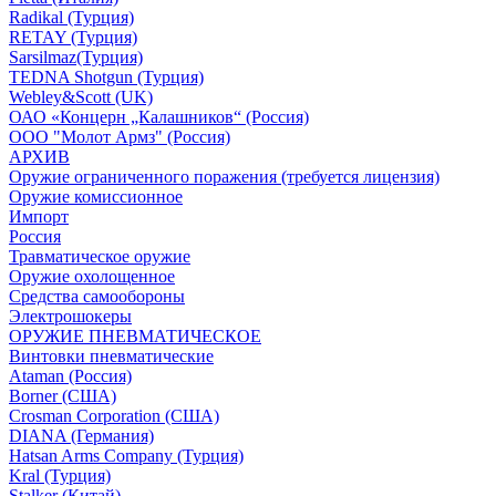
Radikal (Турция)
RETAY (Турция)
Sarsilmaz(Турция)
TEDNA Shotgun (Турция)
Webley&Scott (UK)
ОАО «Концерн „Калашников“ (Россия)
ООО "Молот Армз" (Россия)
АРХИВ
Оружие ограниченного поражения (требуется лицензия)
Оружие комиссионное
Импорт
Россия
Травматическое оружие
Оружие охолощенное
Средства самообороны
Электрошокеры
ОРУЖИЕ ПНЕВМАТИЧЕСКОЕ
Винтовки пневматические
Ataman (Россия)
Borner (США)
Crosman Corporation (США)
DIANA (Германия)
Hatsan Arms Company (Турция)
Kral (Турция)
Stalker (Китай)