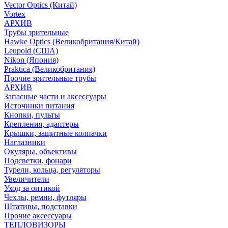
Vector Optics (Китай)
Vortex
АРХИВ
Трубы зрительные
Hawke Optics (Великобритания/Китай)
Leupold (США)
Nikon (Япония)
Praktica (Великобритания)
Прочие зрительные трубы
АРХИВ
Запасные части и аксессуары
Источники питания
Кнопки, пульты
Крепления, адаптеры
Крышки, защитные колпачки
Наглазники
Окуляры, объективы
Подсветки, фонари
Турели, кольца, регуляторы
Увеличители
Уход за оптикой
Чехлы, ремни, футляры
Штативы, подставки
Прочие аксессуары
ТЕПЛОВИЗОРЫ