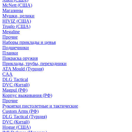
McNett (США)
Магазины
Мушки, целики
HIVIZ (США)
Truglo (США)
Megaline
Прочие
Наборы приклады и цевья
Подщечники
Планки
Покраска оружия
Приклады, трубы, переходники
ATA Mould (Турция)
CAA
DLG Tactical
DVC (Китай)
Magpul (РФ)
Корпус выживания (РФ)
Прочие
Рукоятки пистолетные и тактические
Custom Arms (РФ)
DLG Tactical (Турция)
DVC (Китай)
Hogue (США)