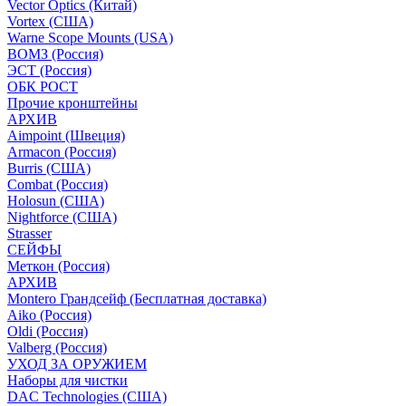
Vector Optics (Китай)
Vortex (США)
Warne Scope Mounts (USA)
ВОМЗ (Россия)
ЭСТ (Россия)
ОБК РОСТ
Прочие кронштейны
АРХИВ
Aimpoint (Швеция)
Armacon (Россия)
Burris (США)
Combat (Россия)
Holosun (США)
Nightforce (США)
Strasser
СЕЙФЫ
Меткон (Россия)
АРХИВ
Montero Грандсейф (Бесплатная доставка)
Aiko (Россия)
Oldi (Россия)
Valberg (Россия)
УХОД ЗА ОРУЖИЕМ
Наборы для чистки
DAC Technologies (США)