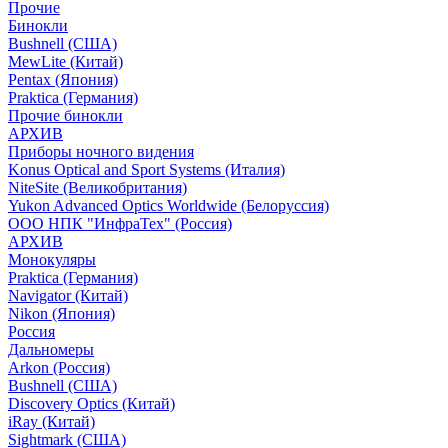
Прочие
Бинокли
Bushnell (США)
MewLite (Китай)
Pentax (Япония)
Praktica (Германия)
Прочие бинокли
АРХИВ
Приборы ночного видения
Konus Optical and Sport Systems (Италия)
NiteSite (Великобритания)
Yukon Advanced Optics Worldwide (Белоруссия)
ООО НПК "ИнфраТех" (Россия)
АРХИВ
Монокуляры
Praktica (Германия)
Navigator (Китай)
Nikon (Япония)
Россия
Дальномеры
Arkon (Россия)
Bushnell (США)
Discovery Optics (Китай)
iRay (Китай)
Sightmark (США)