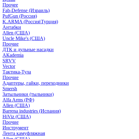
Прочее
Fab-Defense (Израиль)
PufGun (Россия)
K.ARMA (Россия\Турция)
Антабки
Allen (США)
Uncle Mike's (США)
Прочие
ДТК и дульные насадки
АКademia
SRVV
Vector
Тактика-Тула
Прочие
Адаптеры, гайки, переходники
Smersh
Затыльники (тыльники)
Alfa Arms (РФ)
Allen (США)
Barrena industries (Испания)
HiViz (США)
Прочие
Инструмент
Лента камуфляжная
Allen (США)