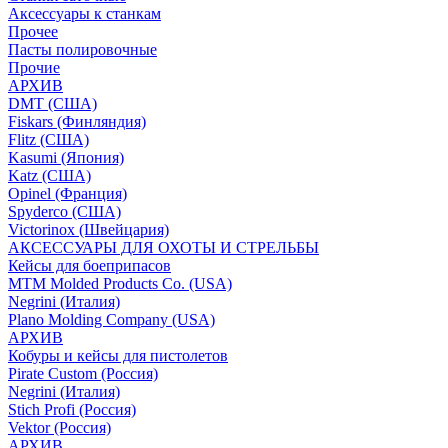
Аксессуары к станкам
Прочее
Пасты полировочные
Прочие
АРХИВ
DMT (США)
Fiskars (Финляндия)
Flitz (США)
Kasumi (Япония)
Katz (США)
Opinel (Франция)
Spyderco (США)
Victorinox (Швейцария)
АКСЕССУАРЫ ДЛЯ ОХОТЫ И СТРЕЛЬБЫ
Кейсы для боеприпасов
MTM Molded Products Co. (USA)
Negrini (Италия)
Plano Molding Company (USA)
АРХИВ
Кобуры и кейсы для пистолетов
Pirate Custom (Россия)
Negrini (Италия)
Stich Profi (Россия)
Vektor (Россия)
АРХИВ