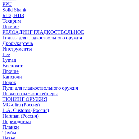
PPU
Solid Shank
БПЗ, НПЗ
Техкрим
Прочие
РЕЛОАДИНГ ГЛАДКОСТВОЛЬНОЕ
Гильзы для гладкоствольного оружия
Дробь/картечь
Инструменты
Lee
Lyman
Военохот
Прочие
Капсюли
Порох
Пули для гладкоствольного оружия
Пыжи и пыж-контейнеры
ТЮНИНГ ОРУЖИЯ
MG-ultra (Россия)
L.A. Customs (Россия)
Hartman (Россия)
Переходники
Планки
Трубы
Цевья