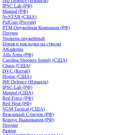
IMI Defence (Израиль)
IPSC Lab (РФ)
Magpul (РФ)
NcSTAR (США)
PufGun (Россия)
РТМ Оружейная Компания (РФ)
Прочие
Уровень оружейный
Цевья и накладки на стволы
AKademia
Alfa Arms (РФ)
Carolina Shooters Supply (США)
Chaos (США)
DVC (Китай)
Hogue (США)
IMI Defence (Израиль)
IPSC Lab (РФ)
Magpul (США)
Red Force (РФ)
Red Heat (РФ)
SGM Tactical (США)
Вежливый Стрелок (РФ)
Корпус Выживания (РФ)
Прочие
Разное