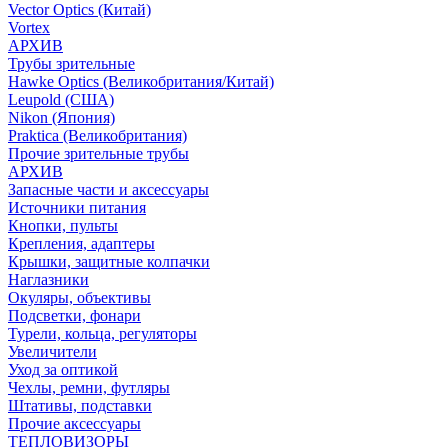
Vector Optics (Китай)
Vortex
АРХИВ
Трубы зрительные
Hawke Optics (Великобритания/Китай)
Leupold (США)
Nikon (Япония)
Praktica (Великобритания)
Прочие зрительные трубы
АРХИВ
Запасные части и аксессуары
Источники питания
Кнопки, пульты
Крепления, адаптеры
Крышки, защитные колпачки
Наглазники
Окуляры, объективы
Подсветки, фонари
Турели, кольца, регуляторы
Увеличители
Уход за оптикой
Чехлы, ремни, футляры
Штативы, подставки
Прочие аксессуары
ТЕПЛОВИЗОРЫ