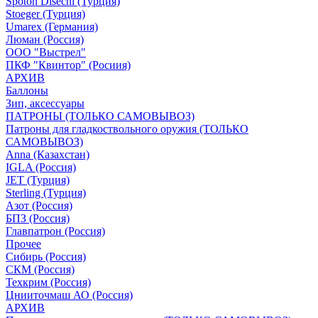
Spoton Disechi (Турция)
Stoeger (Турция)
Umarex (Германия)
Люман (Россия)
ООО "Выстрел"
ПКФ "Квинтор" (Росиия)
АРХИВ
Баллоны
Зип, аксессуары
ПАТРОНЫ (ТОЛЬКО САМОВЫВОЗ)
Патроны для гладкоствольного оружия (ТОЛЬКО
САМОВЫВОЗ)
Anna (Казахстан)
IGLA (Россия)
JET (Турция)
Sterling (Турция)
Азот (Россия)
БПЗ (Россия)
Главпатрон (Россия)
Прочее
Сибирь (Россия)
СКМ (Россия)
Техкрим (Россия)
Цнииточмаш АО (Россия)
АРХИВ