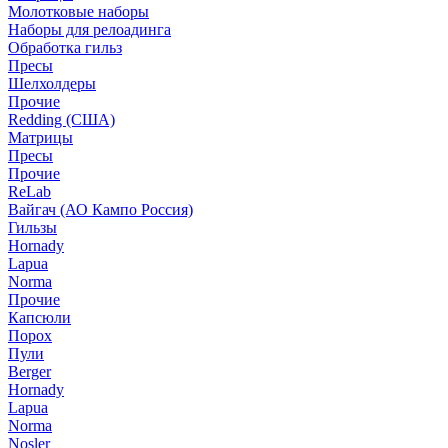
Молотковые наборы
Наборы для релоадинга
Обработка гильз
Пресы
Шелхолдеры
Прочие
Redding (США)
Матрицы
Пресы
Прочие
ReLab
Вайгач (АО Кампо Россия)
Гильзы
Hornady
Lapua
Norma
Прочие
Капсюли
Порох
Пули
Berger
Hornady
Lapua
Norma
Nosler