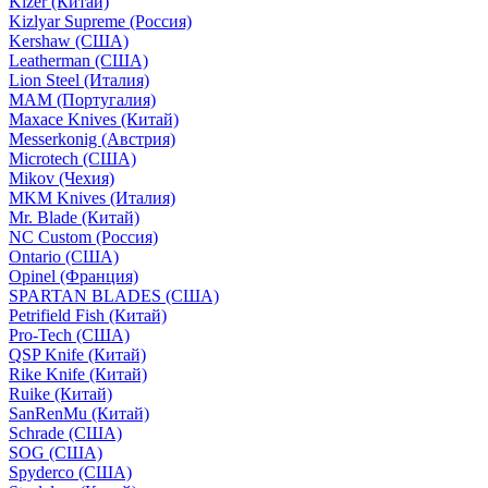
Kizer (Китай)
Kizlyar Supreme (Россия)
Kershaw (США)
Leatherman (США)
Lion Steel (Италия)
MAM (Португалия)
Maxace Knives (Китай)
Messerkonig (Австрия)
Microtech (США)
Mikov (Чехия)
MKM Knives (Италия)
Mr. Blade (Китай)
NC Custom (Россия)
Ontario (США)
Opinel (Франция)
SPARTAN BLADES (США)
Petrifield Fish (Китай)
Pro-Tech (США)
QSP Knife (Китай)
Rike Knife (Китай)
Ruike (Китай)
SanRenMu (Китай)
Schrade (США)
SOG (США)
Spyderco (США)