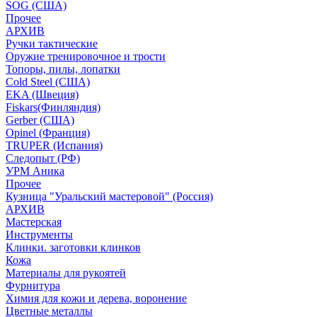
SOG (США)
Прочее
АРХИВ
Ручки тактические
Оружие тренировочное и трости
Топоры, пилы, лопатки
Cold Steel (США)
EKA (Швеция)
Fiskars(Финляндия)
Gerber (США)
Opinel (Франция)
TRUPER (Испания)
Следопыт (РФ)
УРМ Аника
Прочее
Кузница "Уральский мастеровой" (Россия)
АРХИВ
Мастерская
Инструменты
Клинки. заготовки клинков
Кожа
Материалы для рукоятей
Фурнитура
Химия для кожи и дерева, воронение
Цветные металлы