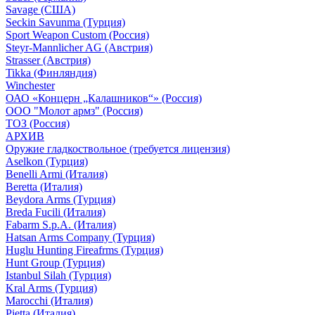
Savage (США)
Seckin Savunma (Турция)
Sport Weapon Custom (Россия)
Steyr-Mannlicher AG (Австрия)
Strasser (Австрия)
Tikka (Финляндия)
Winchester
ОАО «Концерн „Калашников“» (Россия)
ООО "Молот армз" (Россия)
ТОЗ (Россия)
АРХИВ
Оружие гладкоствольное (требуется лицензия)
Aselkon (Турция)
Benelli Armi (Италия)
Beretta (Италия)
Beydora Arms (Турция)
Breda Fucili (Италия)
Fabarm S.p.A. (Италия)
Hatsan Arms Company (Турция)
Huglu Hunting Fireafrms (Турция)
Hunt Group (Турция)
Istanbul Silah (Турция)
Kral Arms (Турция)
Marocchi (Италия)
Pietta (Италия)