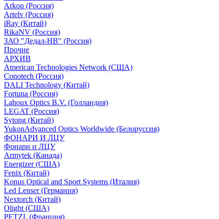
Arkon (Россия)
Artelv (Россия)
iRay (Китай)
RikaNV (Россия)
ЗАО "Дедал-НВ" (Россия)
Прочие
АРХИВ
American Technologies Network (США)
Conotech (Россия)
DALI Technology (Китай)
Fortuna (Россия)
Lahoux Optics B.V. (Голландия)
LEGAT (Россия)
Sytong (Китай)
YukonAdvanced Optics Worldwide (Белоруссия)
ФОНАРИ И ЛЦУ
Фонари и ЛЦУ
Armytek (Канада)
Energizer (США)
Fenix (Китай)
Konus Optical and Sport Systems (Италия)
Led Lenser (Германия)
Nextorch (Китай)
Olight (США)
PETZL (Франция)