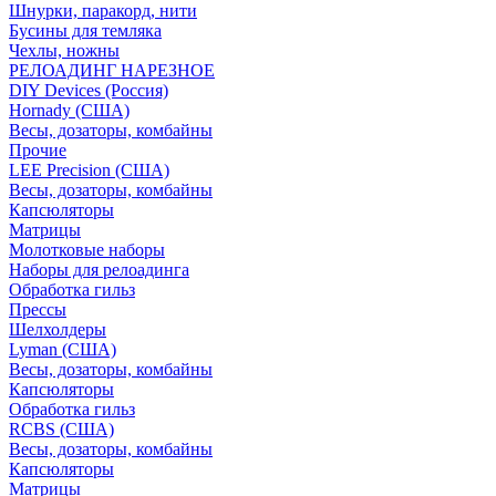
Шнурки, паракорд, нити
Бусины для темляка
Чехлы, ножны
РЕЛОАДИНГ НАРЕЗНОЕ
DIY Devices (Россия)
Hornady (США)
Весы, дозаторы, комбайны
Прочие
LEE Precision (США)
Весы, дозаторы, комбайны
Капсюляторы
Матрицы
Молотковые наборы
Наборы для релоадинга
Обработка гильз
Преcсы
Шелхолдеры
Lyman (США)
Весы, дозаторы, комбайны
Капсюляторы
Обработка гильз
RCBS (США)
Весы, дозаторы, комбайны
Капсюляторы
Матрицы