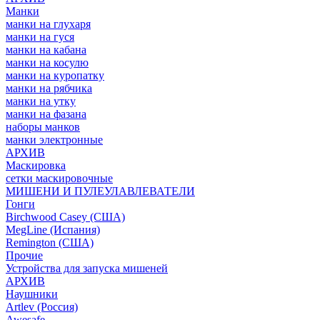
Манки
манки на глухаря
манки на гуся
манки на кабана
манки на косулю
манки на куропатку
манки на рябчика
манки на утку
манки на фазана
наборы манков
манки электронные
АРХИВ
Маскировка
сетки маскировочные
МИШЕНИ И ПУЛЕУЛАВЛЕВАТЕЛИ
Гонги
Birchwood Casey (США)
MegLine (Испания)
Remington (США)
Прочие
Устройства для запуска мишеней
АРХИВ
Наушники
Artlev (Россия)
Awesafe