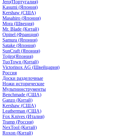
Jero(Португалия)
Kasumi (Япония)
Kershaw (США)
Masahiro (Япония)
Mora (Швеция)
Mr. Blade (Китай)
Opinel (Франция)
Samura (Япония)
Satake (Япония)
SunCraft (Япония)
Tojiro(Япония)
TuoTown (Китай)
Victorinox AG (Швейцария)
Россия
Доски разделочные
Ножи исторические
Мультиинструменты
Benchmade (США)
Ganzo (Китай)
Kershaw (США)
Leatherman (США)
Fox Knives (Италия)
Tramp (Россия)
NexTool (Китай)
Roxon (Китай)