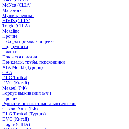
McNett (США)
Магазины
Мушки, целики
HIVIZ (США)
Truglo (США)
Megaline
Прочие
Наборы приклады и цевья
Подщечники
Планки
Покраска оружия
Приклады, трубы, переходники
ATA Mould (Турция)
CAA
DLG Tactical
DVC (Китай)
Magpul (РФ)
Корпус выживания (РФ)
Прочие
Рукоятки пистолетные и тактические
Custom Arms (РФ)
DLG Tactical (Турция)
DVC (Китай)
Hogue (США)