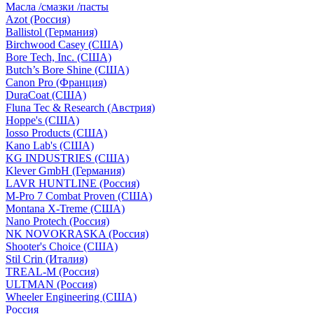
Масла /смазки /пасты
Azot (Россия)
Ballistol (Германия)
Birchwood Casey (США)
Bore Tech, Inc. (США)
Butch’s Bore Shine (СШA)
Canon Pro (Франция)
DuraCoat (США)
Fluna Tec & Research (Австрия)
Hoppe's (США)
Iosso Products (США)
Kano Lab's (США)
KG INDUSTRIES (США)
Klever GmbH (Германия)
LAVR HUNTLINE (Россия)
M-Pro 7 Combat Proven (СШA)
Montana X-Treme (США)
Nano Protech (Россия)
NK NOVOKRASKA (Россия)
Shooter's Choice (СШA)
Stil Crin (Италия)
TREAL-M (Россия)
ULTMAN (Россия)
Wheeler Engineering (СШA)
Россия