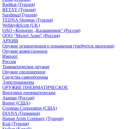
Radikal (Турция)
RETAY (Турция)
Sarsilmaz(Турция)
TEDNA Shotgun (Турция)
Webley&Scott (UK)
ОАО «Концерн „Калашников“ (Россия)
ООО "Молот Армз" (Россия)
АРХИВ
Оружие ограниченного поражения (требуется лицензия)
Оружие комиссионное
Импорт
Россия
Травматическое оружие
Оружие охолощенное
Средства самообороны
Электрошокеры
ОРУЖИЕ ПНЕВМАТИЧЕСКОЕ
Винтовки пневматические
Ataman (Россия)
Borner (США)
Crosman Corporation (США)
DIANA (Германия)
Hatsan Arms Company (Турция)
Kral (Турция)
Stalker (Китай)