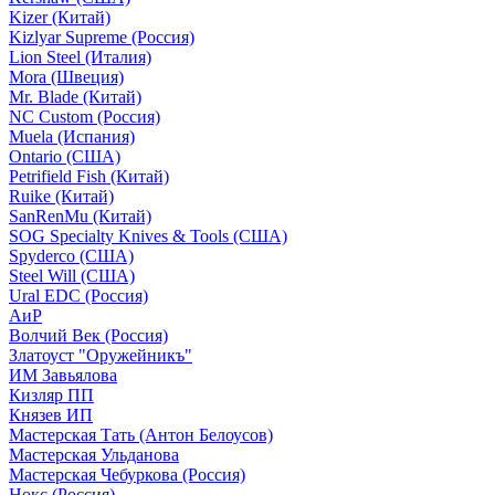
Kizer (Китай)
Kizlyar Supreme (Россия)
Lion Steel (Италия)
Mora (Швеция)
Mr. Blade (Китай)
NC Custom (Россия)
Muela (Испания)
Ontario (США)
Petrifield Fish (Китай)
Ruike (Китай)
SanRenMu (Китай)
SOG Specialty Knives & Tools (США)
Spyderco (США)
Steel Will (США)
Ural EDC (Россия)
АиР
Волчий Век (Россия)
Златоуст "Оружейникъ"
ИМ Завьялова
Кизляр ПП
Князев ИП
Мастерская Тать (Антон Белоусов)
Мастерская Ульданова
Мастерская Чебуркова (Россия)
Нокс (Россия)