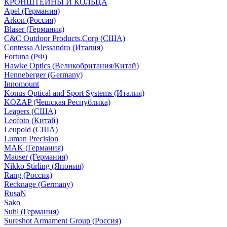
КРОНШТЕЙНЫ И КОЛЬЦА
Apel (Германия)
Arkon (Россия)
Blaser (Германия)
C&C Outdoor Products,Corp (США)
Contessa Alessandro (Италия)
Fortuna (РФ)
Hawke Optics (Великобритания/Китай)
Henneberger (Germany)
Innomount
Konus Optical and Sport Systems (Италия)
KOZAP (Чешская Республика)
Leapers (США)
Leofoto (Китай)
Leupold (США)
Luman Precision
MAK (Германия)
Mauser (Германия)
Nikko Stirling (Япония)
Rang (Россия)
Recknage (Germany)
RusaN
Sako
Suhl (Германия)
Sureshot Armament Group (Россия)