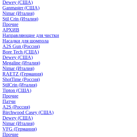
Dewey (США)
Ganmaster (США)
Nimar (Италия)
Stil Crin (Италия)
Прочие
АРХИВ
Направляющие для чистки
Насадки для шомпола
A2S Gun (Россия)
Bore Tech (США)
Dewey (США)
Megaline (Италия)
Nimar (Италия)
RAETZ (Германия)
ShotTime (Россия)
StilCrin (Италия)
Tipton (США)
Прочие
Патчи
A2S (Россия)
Birchwood Casey (США)
Dewey (США)
Nimar (Италия)
VFG (Германия)
Прочие