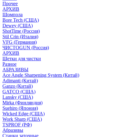
Прочее
АРХИВ
Шомпола
Bore Tech (США)
Dewey (США)
ShotTime (Россия)
Stil Crin (Италия)
VFG (Германия)
ЧИСТОGUN (Россия)
АРХИВ
Щетки для чистки
Разное
АБРАЗИВЫ
Ace Angle Sharpening System (Китай)
Adimanti (Китай)
Ganzo (Китай)
GATCO (США)
Lansky (США)
Mirka (Финляндия)
Suehiro (Япония)
Wicked Edge (США)
Work Sharp (США)
TSPROF (РФ)
Абразивы
Станки заточные