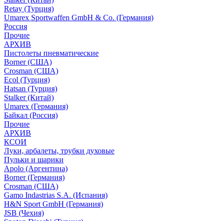
Retay (Турция)
Umarex Sportwaffen GmbH & Co. (Германия)
Россия
Прочие
АРХИВ
Пистолеты пневматические
Borner (США)
Crosman (США)
Ecol (Турция)
Hatsan (Турция)
Stalker (Китай)
Umarex (Германия)
Байкал (Россия)
Прочие
АРХИВ
КСОИ
Луки, арбалеты, трубки духовые
Пульки и шарики
Apolo (Аргентина)
Borner (Германия)
Crosman (США)
Gamo Indastrias S.A. (Испания)
H&N Sport GmbH (Германия)
JSB (Чехия)