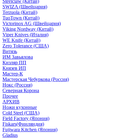
Steelclaw (Китай)
SWIZA (Швейцария)
Terzuola (Китай)
TuoTown (Китай)
Victorinox AG (Швейцария)
Viking Nordway (Китай)
Viper Knives (Италия)
WE Knife (Китай)
Zero Tolerance (США)
Витязь
ИМ Завьялова
Кизляр ПП
Князев ИП
Мастер-К
Мастерская Чебуркова (Россия)
Нокс (Россия)
Северная Корона
Прочее
АРХИВ
Ножи кухонные
Cold Steel (США)
Field Factory (Япония)
Fiskars(Финляндия)
Fujiwara Kitchen (Япония)
Gladius