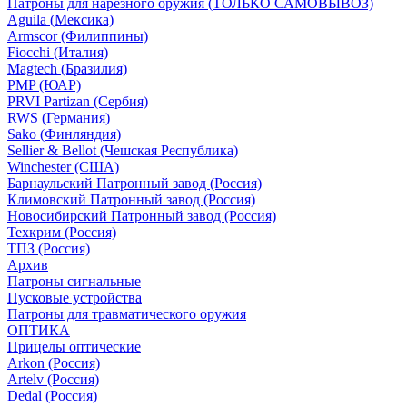
Патроны для нарезного оружия (ТОЛЬКО САМОВЫВОЗ)
Aguila (Мексика)
Armscor (Филиппины)
Fiocchi (Италия)
Magtech (Бразилия)
PMP (ЮАР)
PRVI Partizan (Сербия)
RWS (Германия)
Sako (Финляндия)
Sellier & Bellot (Чешская Республика)
Winchester (США)
Барнаульский Патронный завод (Россия)
Климовский Патронный завод (Россия)
Новосибирский Патронный завод (Россия)
Техкрим (Россия)
ТПЗ (Россия)
Архив
Патроны сигнальные
Пусковые устройства
Патроны для травматического оружия
ОПТИКА
Прицелы оптические
Arkon (Россия)
Artelv (Россия)
Dedal (Россия)