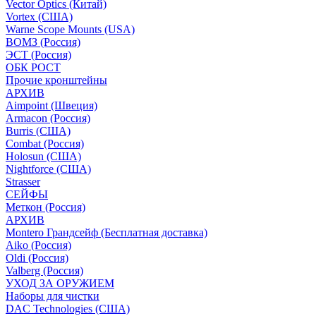
Vector Optics (Китай)
Vortex (США)
Warne Scope Mounts (USA)
ВОМЗ (Россия)
ЭСТ (Россия)
ОБК РОСТ
Прочие кронштейны
АРХИВ
Aimpoint (Швеция)
Armacon (Россия)
Burris (США)
Combat (Россия)
Holosun (США)
Nightforce (США)
Strasser
СЕЙФЫ
Меткон (Россия)
АРХИВ
Montero Грандсейф (Бесплатная доставка)
Aiko (Россия)
Oldi (Россия)
Valberg (Россия)
УХОД ЗА ОРУЖИЕМ
Наборы для чистки
DAC Technologies (США)