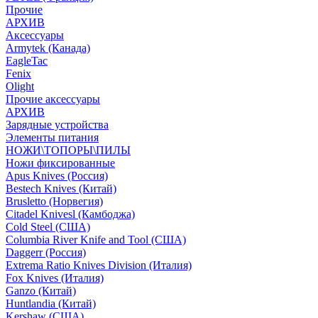
Прочие
АРХИВ
Аксессуары
Armytek (Канада)
EagleTac
Fenix
Olight
Прочие аксессуары
АРХИВ
Зарядные устройства
Элементы питания
НОЖИ\ТОПОРЫ\ПИЛЫ
Ножи фиксированные
Apus Knives (Россия)
Bestech Knives (Китай)
Brusletto (Норвегия)
Citadel Knivesl (Камбоджа)
Cold Steel (США)
Columbia River Knife and Tool (США)
Daggerr (Россия)
Extrema Ratio Knives Division (Италия)
Fox Knives (Италия)
Ganzo (Китай)
Huntlandia (Китай)
Kershaw (США)