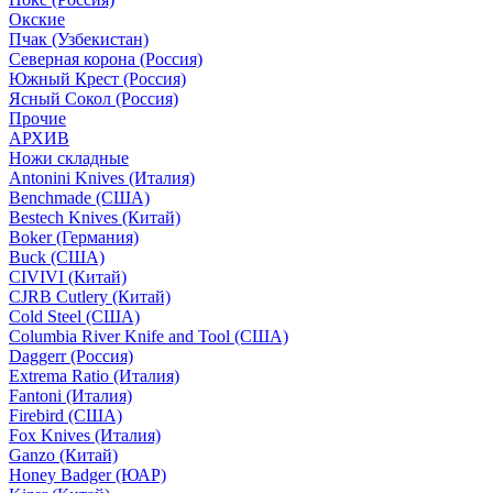
Окские
Пчак (Узбекистан)
Северная корона (Россия)
Южный Крест (Россия)
Ясный Сокол (Россия)
Прочие
АРХИВ
Ножи складные
Antonini Knives (Италия)
Benchmade (США)
Bestech Knives (Китай)
Boker (Германия)
Buck (США)
CIVIVI (Китай)
CJRB Cutlery (Китай)
Cold Steel (США)
Columbia River Knife and Tool (США)
Daggerr (Россия)
Extrema Ratio (Италия)
Fantoni (Италия)
Firebird (США)
Fox Knives (Италия)
Ganzo (Китай)
Honey Badger (ЮАР)