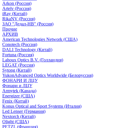
Arkon (Россия)
Artelv (Россия)
iRay (Китай)
RikaNV (Россия)
ЗАО "Дедал-НВ" (Россия)
Прочие
АРХИВ
American Technologies Network (США)
Conotech (Россия)
DALI Technology (Китай)
Fortuna (Россия)
Lahoux Optics B.V. (Голландия)
LEGAT (Россия)
Sytong (Китай)
YukonAdvanced Optics Worldwide (Белоруссия)
ФОНАРИ И ЛЦУ
Фонари и ЛЦУ
Armytek (Канада)
Energizer (США)
Fenix (Китай)
Konus Optical and Sport Systems (Италия)
Led Lenser (Германия)
Nextorch (Китай)
Olight (США)
PETZL (Франция)