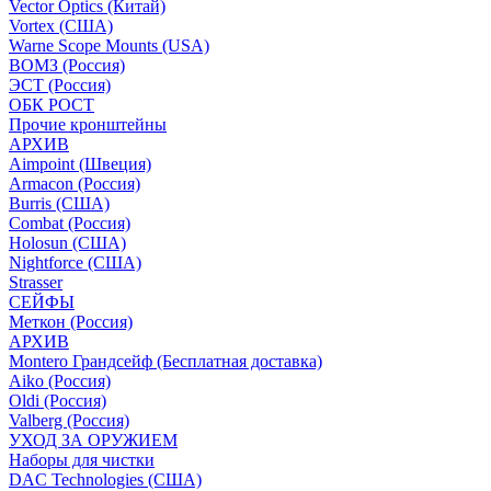
Vector Optics (Китай)
Vortex (США)
Warne Scope Mounts (USA)
ВОМЗ (Россия)
ЭСТ (Россия)
ОБК РОСТ
Прочие кронштейны
АРХИВ
Aimpoint (Швеция)
Armacon (Россия)
Burris (США)
Combat (Россия)
Holosun (США)
Nightforce (США)
Strasser
СЕЙФЫ
Меткон (Россия)
АРХИВ
Montero Грандсейф (Бесплатная доставка)
Aiko (Россия)
Oldi (Россия)
Valberg (Россия)
УХОД ЗА ОРУЖИЕМ
Наборы для чистки
DAC Technologies (США)