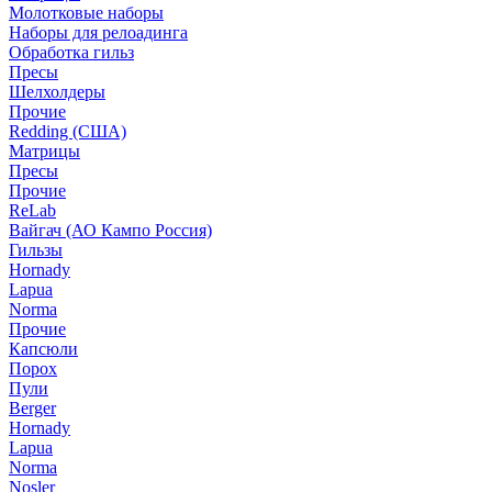
Молотковые наборы
Наборы для релоадинга
Обработка гильз
Пресы
Шелхолдеры
Прочие
Redding (США)
Матрицы
Пресы
Прочие
ReLab
Вайгач (АО Кампо Россия)
Гильзы
Hornady
Lapua
Norma
Прочие
Капсюли
Порох
Пули
Berger
Hornady
Lapua
Norma
Nosler