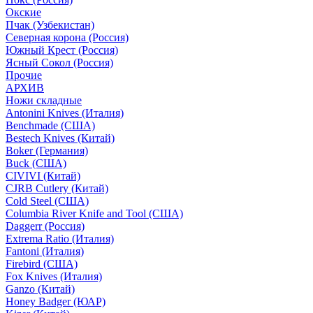
Окские
Пчак (Узбекистан)
Северная корона (Россия)
Южный Крест (Россия)
Ясный Сокол (Россия)
Прочие
АРХИВ
Ножи складные
Antonini Knives (Италия)
Benchmade (США)
Bestech Knives (Китай)
Boker (Германия)
Buck (США)
CIVIVI (Китай)
CJRB Cutlery (Китай)
Cold Steel (США)
Columbia River Knife and Tool (США)
Daggerr (Россия)
Extrema Ratio (Италия)
Fantoni (Италия)
Firebird (США)
Fox Knives (Италия)
Ganzo (Китай)
Honey Badger (ЮАР)