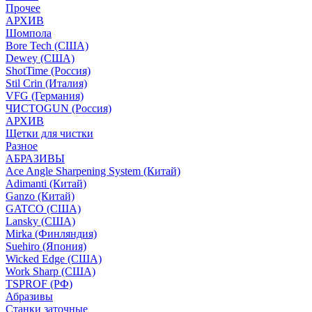
Прочее
АРХИВ
Шомпола
Bore Tech (США)
Dewey (США)
ShotTime (Россия)
Stil Crin (Италия)
VFG (Германия)
ЧИСТОGUN (Россия)
АРХИВ
Щетки для чистки
Разное
АБРАЗИВЫ
Ace Angle Sharpening System (Китай)
Adimanti (Китай)
Ganzo (Китай)
GATCO (США)
Lansky (США)
Mirka (Финляндия)
Suehiro (Япония)
Wicked Edge (США)
Work Sharp (США)
TSPROF (РФ)
Абразивы
Станки заточные