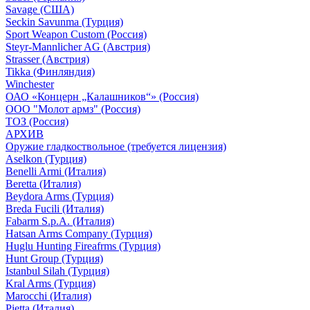
Savage (США)
Seckin Savunma (Турция)
Sport Weapon Custom (Россия)
Steyr-Mannlicher AG (Австрия)
Strasser (Австрия)
Tikka (Финляндия)
Winchester
ОАО «Концерн „Калашников“» (Россия)
ООО "Молот армз" (Россия)
ТОЗ (Россия)
АРХИВ
Оружие гладкоствольное (требуется лицензия)
Aselkon (Турция)
Benelli Armi (Италия)
Beretta (Италия)
Beydora Arms (Турция)
Breda Fucili (Италия)
Fabarm S.p.A. (Италия)
Hatsan Arms Company (Турция)
Huglu Hunting Fireafrms (Турция)
Hunt Group (Турция)
Istanbul Silah (Турция)
Kral Arms (Турция)
Marocchi (Италия)
Pietta (Италия)