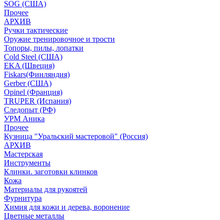
SOG (США)
Прочее
АРХИВ
Ручки тактические
Оружие тренировочное и трости
Топоры, пилы, лопатки
Cold Steel (США)
EKA (Швеция)
Fiskars(Финляндия)
Gerber (США)
Opinel (Франция)
TRUPER (Испания)
Следопыт (РФ)
УРМ Аника
Прочее
Кузница "Уральский мастеровой" (Россия)
АРХИВ
Мастерская
Инструменты
Клинки. заготовки клинков
Кожа
Материалы для рукоятей
Фурнитура
Химия для кожи и дерева, воронение
Цветные металлы