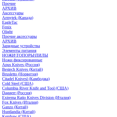
Прочие
АРХИВ
Аксессуары
Armytek (Канада)
EagleTac
Fenix
Olight
Прочие аксессуары
АРХИВ
Зарядные устройства
Элементы питания
НОЖИ\ТОПОРЫ\ПИЛЫ
Ножи фиксированные
Apus Knives (Россия)
Bestech Knives (Китай)
Brusletto (Норвегия)
Citadel Knivesl (Камбоджа)
Cold Steel (США)
Columbia River Knife and Tool (США)
Daggerr (Россия)
Extrema Ratio Knives Division (Италия)
Fox Knives (Италия)
Ganzo (Китай)
Huntlandia (Китай)
Kershaw (США)