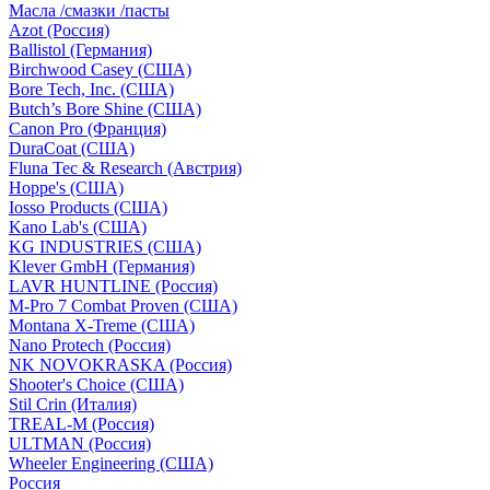
Масла /смазки /пасты
Azot (Россия)
Ballistol (Германия)
Birchwood Casey (США)
Bore Tech, Inc. (США)
Butch’s Bore Shine (СШA)
Canon Pro (Франция)
DuraCoat (США)
Fluna Tec & Research (Австрия)
Hoppe's (США)
Iosso Products (США)
Kano Lab's (США)
KG INDUSTRIES (США)
Klever GmbH (Германия)
LAVR HUNTLINE (Россия)
M-Pro 7 Combat Proven (СШA)
Montana X-Treme (США)
Nano Protech (Россия)
NK NOVOKRASKA (Россия)
Shooter's Choice (СШA)
Stil Crin (Италия)
TREAL-M (Россия)
ULTMAN (Россия)
Wheeler Engineering (СШA)
Россия