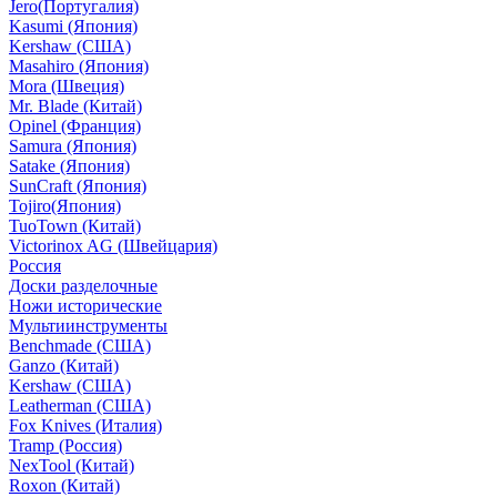
Jero(Португалия)
Kasumi (Япония)
Kershaw (США)
Masahiro (Япония)
Mora (Швеция)
Mr. Blade (Китай)
Opinel (Франция)
Samura (Япония)
Satake (Япония)
SunCraft (Япония)
Tojiro(Япония)
TuoTown (Китай)
Victorinox AG (Швейцария)
Россия
Доски разделочные
Ножи исторические
Мультиинструменты
Benchmade (США)
Ganzo (Китай)
Kershaw (США)
Leatherman (США)
Fox Knives (Италия)
Tramp (Россия)
NexTool (Китай)
Roxon (Китай)