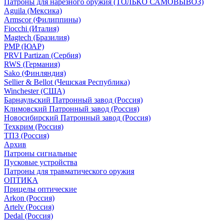
Патроны для нарезного оружия (ТОЛЬКО САМОВЫВОЗ)
Aguila (Мексика)
Armscor (Филиппины)
Fiocchi (Италия)
Magtech (Бразилия)
PMP (ЮАР)
PRVI Partizan (Сербия)
RWS (Германия)
Sako (Финляндия)
Sellier & Bellot (Чешская Республика)
Winchester (США)
Барнаульский Патронный завод (Россия)
Климовский Патронный завод (Россия)
Новосибирский Патронный завод (Россия)
Техкрим (Россия)
ТПЗ (Россия)
Архив
Патроны сигнальные
Пусковые устройства
Патроны для травматического оружия
ОПТИКА
Прицелы оптические
Arkon (Россия)
Artelv (Россия)
Dedal (Россия)