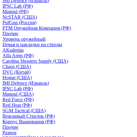
IMI Defence (Израиль)
IPSC Lab (РФ)
Magpul (РФ)
NcSTAR (США)
PufGun (Россия)
РТМ Оружейная Компания (РФ)
Прочие
Уровень оружейный
Цевья и накладки на стволы
AKademia
Alfa Arms (РФ)
Carolina Shooters Supply (США)
Chaos (США)
DVC (Китай)
Hogue (США)
IMI Defence (Израиль)
IPSC Lab (РФ)
Magpul (США)
Red Force (РФ)
Red Heat (РФ)
SGM Tactical (США)
Вежливый Стрелок (РФ)
Корпус Выживания (РФ)
Прочие
Разное