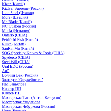
Kizer (Китай)
Kizlyar Supreme (Россия)
Lion Steel (Италия)
Mora (Швеция)
Mr. Blade (Китай)
NC Custom (Россия)
Muela (Испания)
Ontario (США)
Petrifield Fish (Китай)
Ruike (Китай)
SanRenMu (Китай)
SOG Specialty Knives & Tools (США)
Spyderco (США)
Steel Will (США)
Ural EDC (Россия)
АиР
Волчий Век (Россия)
Златоуст "Оружейникъ"
ИМ Завьялова
Кизляр ПП
Князев ИП
Мастерская Тать (Антон Белоусов)
Мастерская Ульданова
Мастерская Чебуркова (Россия)
Нокс (Россия)