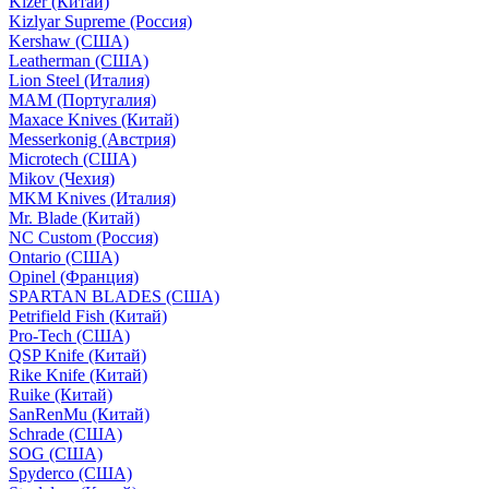
Kizer (Китай)
Kizlyar Supreme (Россия)
Kershaw (США)
Leatherman (США)
Lion Steel (Италия)
MAM (Португалия)
Maxace Knives (Китай)
Messerkonig (Австрия)
Microtech (США)
Mikov (Чехия)
MKM Knives (Италия)
Mr. Blade (Китай)
NC Custom (Россия)
Ontario (США)
Opinel (Франция)
SPARTAN BLADES (США)
Petrifield Fish (Китай)
Pro-Tech (США)
QSP Knife (Китай)
Rike Knife (Китай)
Ruike (Китай)
SanRenMu (Китай)
Schrade (США)
SOG (США)
Spyderco (США)