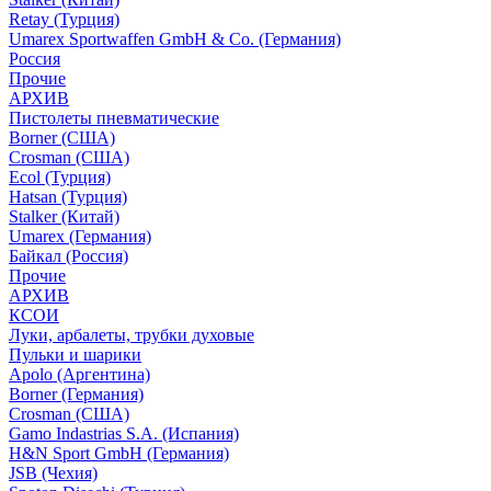
Retay (Турция)
Umarex Sportwaffen GmbH & Co. (Германия)
Россия
Прочие
АРХИВ
Пистолеты пневматические
Borner (США)
Crosman (США)
Ecol (Турция)
Hatsan (Турция)
Stalker (Китай)
Umarex (Германия)
Байкал (Россия)
Прочие
АРХИВ
КСОИ
Луки, арбалеты, трубки духовые
Пульки и шарики
Apolo (Аргентина)
Borner (Германия)
Crosman (США)
Gamo Indastrias S.A. (Испания)
H&N Sport GmbH (Германия)
JSB (Чехия)