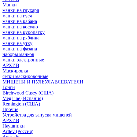
Манки
манки на глухаря
манки на гуся
манки на кабана
манки на косулю
манки на куропатку
манки на рябчика
манки на утку
манки на фазана
наборы манков
манки электронные
АРХИВ
Маскировка
сетки маскировочные
МИШЕНИ И ПУЛЕУЛАВЛЕВАТЕЛИ
Гонги
Birchwood Casey (США)
MegLine (Испания)
Remington (США)
Прочие
Устройства для запуска мишеней
АРХИВ
Наушники
Artlev (Россия)
Awesafe