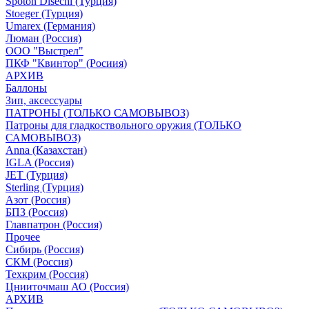
Spoton Disechi (Турция)
Stoeger (Турция)
Umarex (Германия)
Люман (Россия)
ООО "Выстрел"
ПКФ "Квинтор" (Росиия)
АРХИВ
Баллоны
Зип, аксессуары
ПАТРОНЫ (ТОЛЬКО САМОВЫВОЗ)
Патроны для гладкоствольного оружия (ТОЛЬКО
САМОВЫВОЗ)
Anna (Казахстан)
IGLA (Россия)
JET (Турция)
Sterling (Турция)
Азот (Россия)
БПЗ (Россия)
Главпатрон (Россия)
Прочее
Сибирь (Россия)
СКМ (Россия)
Техкрим (Россия)
Цнииточмаш АО (Россия)
АРХИВ