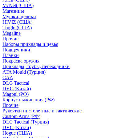
McNett (США)
Магазины
Мушки, целики
HIVIZ (США)
Truglo (США)
Megaline
Прочие
Наборы приклады и цевья
Подщечники
Планки
Покраска оружия
Приклады, трубы, переходники
ATA Mould (Турция)
CAA
DLG Tactical
DVC (Китай)
Magpul (РФ)
Корпус выживания (РФ)
Прочие
Рукоятки пистолетные и тактические
Custom Arms (РФ)
DLG Tactical (Турция)
DVC (Китай)
Hogue (США)