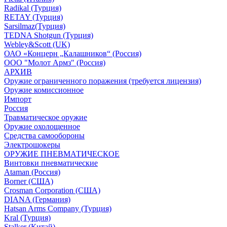
Radikal (Турция)
RETAY (Турция)
Sarsilmaz(Турция)
TEDNA Shotgun (Турция)
Webley&Scott (UK)
ОАО «Концерн „Калашников“ (Россия)
ООО "Молот Армз" (Россия)
АРХИВ
Оружие ограниченного поражения (требуется лицензия)
Оружие комиссионное
Импорт
Россия
Травматическое оружие
Оружие охолощенное
Средства самообороны
Электрошокеры
ОРУЖИЕ ПНЕВМАТИЧЕСКОЕ
Винтовки пневматические
Ataman (Россия)
Borner (США)
Crosman Corporation (США)
DIANA (Германия)
Hatsan Arms Company (Турция)
Kral (Турция)
Stalker (Китай)