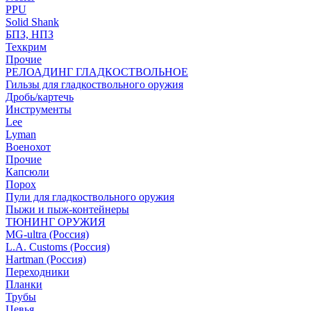
PPU
Solid Shank
БПЗ, НПЗ
Техкрим
Прочие
РЕЛОАДИНГ ГЛАДКОСТВОЛЬНОЕ
Гильзы для гладкоствольного оружия
Дробь/картечь
Инструменты
Lee
Lyman
Военохот
Прочие
Капсюли
Порох
Пули для гладкоствольного оружия
Пыжи и пыж-контейнеры
ТЮНИНГ ОРУЖИЯ
MG-ultra (Россия)
L.A. Customs (Россия)
Hartman (Россия)
Переходники
Планки
Трубы
Цевья