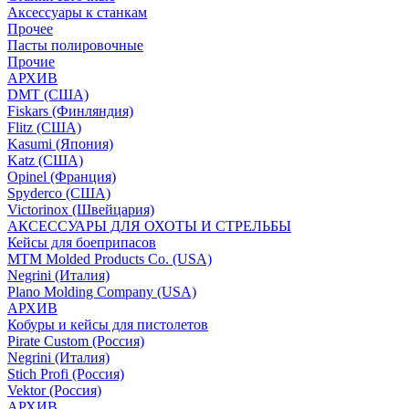
Аксессуары к станкам
Прочее
Пасты полировочные
Прочие
АРХИВ
DMT (США)
Fiskars (Финляндия)
Flitz (США)
Kasumi (Япония)
Katz (США)
Opinel (Франция)
Spyderco (США)
Victorinox (Швейцария)
АКСЕССУАРЫ ДЛЯ ОХОТЫ И СТРЕЛЬБЫ
Кейсы для боеприпасов
MTM Molded Products Co. (USA)
Negrini (Италия)
Plano Molding Company (USA)
АРХИВ
Кобуры и кейсы для пистолетов
Pirate Custom (Россия)
Negrini (Италия)
Stich Profi (Россия)
Vektor (Россия)
АРХИВ