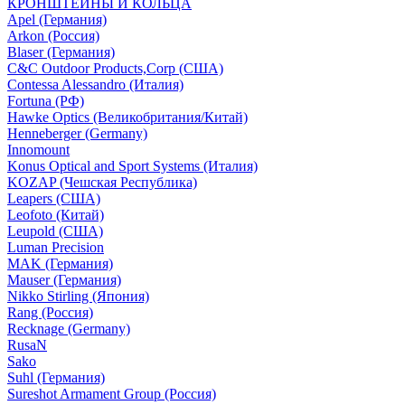
КРОНШТЕЙНЫ И КОЛЬЦА
Apel (Германия)
Arkon (Россия)
Blaser (Германия)
C&C Outdoor Products,Corp (США)
Contessa Alessandro (Италия)
Fortuna (РФ)
Hawke Optics (Великобритания/Китай)
Henneberger (Germany)
Innomount
Konus Optical and Sport Systems (Италия)
KOZAP (Чешская Республика)
Leapers (США)
Leofoto (Китай)
Leupold (США)
Luman Precision
MAK (Германия)
Mauser (Германия)
Nikko Stirling (Япония)
Rang (Россия)
Recknage (Germany)
RusaN
Sako
Suhl (Германия)
Sureshot Armament Group (Россия)