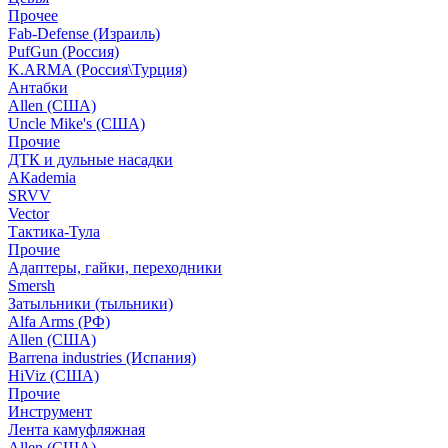
Прочее
Fab-Defense (Израиль)
PufGun (Россия)
K.ARMA (Россия\Турция)
Антабки
Allen (США)
Uncle Mike's (США)
Прочие
ДТК и дульные насадки
АКademia
SRVV
Vector
Тактика-Тула
Прочие
Адаптеры, гайки, переходники
Smersh
Затыльники (тыльники)
Alfa Arms (РФ)
Allen (США)
Barrena industries (Испания)
HiViz (США)
Прочие
Инструмент
Лента камуфляжная
Allen (США)