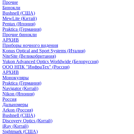
Прочие
Бинокли
Bushnell (США)
MewLite (Китай)
Pentax (Япония)
Praktica (Германия)
Прочие бинокли
АРХИВ
Приборы ночного видения
Konus Optical and Sport Systems (Италия)
NiteSite (Великобритания)
Yukon Advanced Optics Worldwide (Белоруссия)
ООО НПК "ИнфраТех" (Россия)
АРХИВ
Монокуляры
Praktica (Германия)
Navigator (Китай)
Nikon (Япония)
Россия
Дальномеры
Arkon (Россия)
Bushnell (США)
Discovery Optics (Китай)
iRay (Китай)
Sightmark (США)