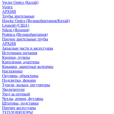
Vector Optics (Китай)
Vortex
АРХИВ
Трубы зрительные
Hawke Optics (Великобритания/Китай)
Leupold (США)
Nikon (Япония)
Praktica (Великобритания)
Прочие зрительные трубы
АРХИВ
Запасные части и аксессуары
Источники питания
Кнопки, пульты
Крепления, адаптеры
Крышки, защитные колпачки
Наглазники
Окуляры, объективы
Подсветки, фонари
Турели, кольца, регуляторы
Увеличители
Уход за оптикой
Чехлы, ремни, футляры
Штативы, подставки
Прочие аксессуары
ТЕПЛОВИЗОРЫ