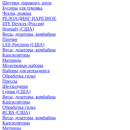
Шнурки, паракорд, нити
Бусины для темляка
Чехлы, ножны
РЕЛОАДИНГ НАРЕЗНОЕ
DIY Devices (Россия)
Hornady (США)
Весы, дозаторы, комбайны
Прочие
LEE Precision (США)
Весы, дозаторы, комбайны
Капсюляторы
Матрицы
Молотковые наборы
Наборы для релоадинга
Обработка гильз
Преcсы
Шелхолдеры
Lyman (США)
Весы, дозаторы, комбайны
Капсюляторы
Обработка гильз
RCBS (США)
Весы, дозаторы, комбайны
Капсюляторы
Матрицы