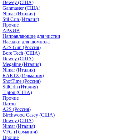
Dewey (США)
Ganmaster (США)
Nimar (Италия)
Stil Crin (Италия)
Прочие
АРХИВ
Направляющие для чистки
Насадки для шомпола
A2S Gun (Россия)
Bore Tech (США)
Dewey (США)
Megaline (Италия)
Nimar (Италия)
RAETZ (Германия)
ShotTime (Россия)
StilCrin (Италия)
Tipton (США)
Прочие
Патчи
A2S (Россия)
Birchwood Casey (США)
Dewey (США)
Nimar (Италия)
VFG (Германия)
Прочие