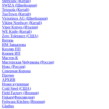
Steelclaw (Китай)
SWIZA (Швейцария)
Terzuola (Китай)
TuoTown (Китай)
Victorinox AG (Швейцария)
Viking Nordway (Китай)
Viper Knives (Италия)
WE Knife (Китай)
Zero Tolerance (США)
Витязь
ИМ Завьялова
Кизляр ПП
Князев ИП
Мастер-К
Мастерская Чебуркова (Россия)
Нокс (Россия)
Северная Корона
Прочее
АРХИВ
Ножи кухонные
Cold Steel (США)
Field Factory (Япония)
Fiskars(Финляндия)
Fujiwara Kitchen (Япония)
Gladius