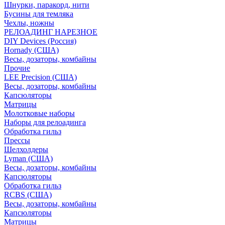
Шнурки, паракорд, нити
Бусины для темляка
Чехлы, ножны
РЕЛОАДИНГ НАРЕЗНОЕ
DIY Devices (Россия)
Hornady (США)
Весы, дозаторы, комбайны
Прочие
LEE Precision (США)
Весы, дозаторы, комбайны
Капсюляторы
Матрицы
Молотковые наборы
Наборы для релоадинга
Обработка гильз
Преcсы
Шелхолдеры
Lyman (США)
Весы, дозаторы, комбайны
Капсюляторы
Обработка гильз
RCBS (США)
Весы, дозаторы, комбайны
Капсюляторы
Матрицы