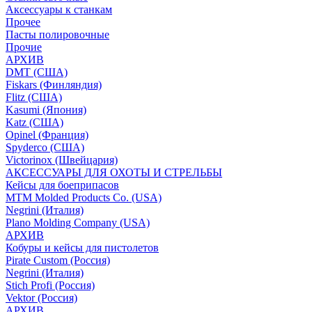
Аксессуары к станкам
Прочее
Пасты полировочные
Прочие
АРХИВ
DMT (США)
Fiskars (Финляндия)
Flitz (США)
Kasumi (Япония)
Katz (США)
Opinel (Франция)
Spyderco (США)
Victorinox (Швейцария)
АКСЕССУАРЫ ДЛЯ ОХОТЫ И СТРЕЛЬБЫ
Кейсы для боеприпасов
MTM Molded Products Co. (USA)
Negrini (Италия)
Plano Molding Company (USA)
АРХИВ
Кобуры и кейсы для пистолетов
Pirate Custom (Россия)
Negrini (Италия)
Stich Profi (Россия)
Vektor (Россия)
АРХИВ