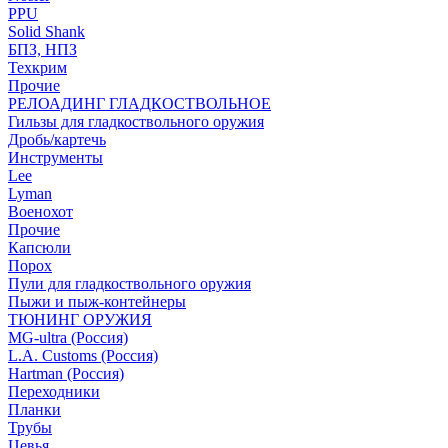
PPU
Solid Shank
БПЗ, НПЗ
Техкрим
Прочие
РЕЛОАДИНГ ГЛАДКОСТВОЛЬНОЕ
Гильзы для гладкоствольного оружия
Дробь/картечь
Инструменты
Lee
Lyman
Военохот
Прочие
Капсюли
Порох
Пули для гладкоствольного оружия
Пыжи и пыж-контейнеры
ТЮНИНГ ОРУЖИЯ
MG-ultra (Россия)
L.A. Customs (Россия)
Hartman (Россия)
Переходники
Планки
Трубы
Цевья