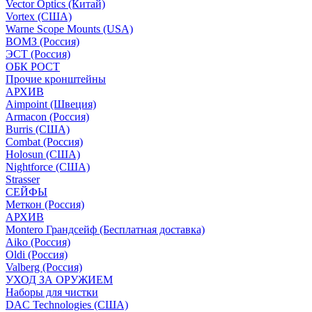
Vector Optics (Китай)
Vortex (США)
Warne Scope Mounts (USA)
ВОМЗ (Россия)
ЭСТ (Россия)
ОБК РОСТ
Прочие кронштейны
АРХИВ
Aimpoint (Швеция)
Armacon (Россия)
Burris (США)
Combat (Россия)
Holosun (США)
Nightforce (США)
Strasser
СЕЙФЫ
Меткон (Россия)
АРХИВ
Montero Грандсейф (Бесплатная доставка)
Aiko (Россия)
Oldi (Россия)
Valberg (Россия)
УХОД ЗА ОРУЖИЕМ
Наборы для чистки
DAC Technologies (США)