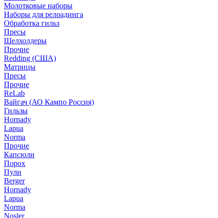
Молотковые наборы
Наборы для релоадинга
Обработка гильз
Пресы
Шелхолдеры
Прочие
Redding (США)
Матрицы
Пресы
Прочие
ReLab
Вайгач (АО Кампо Россия)
Гильзы
Hornady
Lapua
Norma
Прочие
Капсюли
Порох
Пули
Berger
Hornady
Lapua
Norma
Nosler