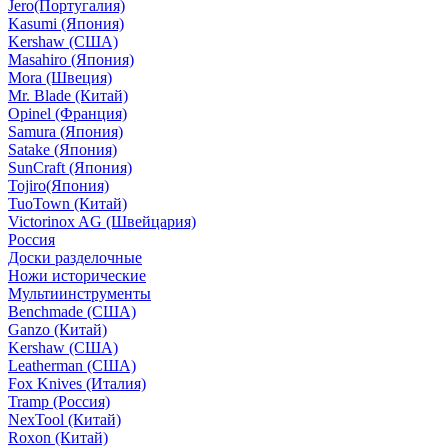
Jero(Португалия)
Kasumi (Япония)
Kershaw (США)
Masahiro (Япония)
Mora (Швеция)
Mr. Blade (Китай)
Opinel (Франция)
Samura (Япония)
Satake (Япония)
SunCraft (Япония)
Tojiro(Япония)
TuoTown (Китай)
Victorinox AG (Швейцария)
Россия
Доски разделочные
Ножи исторические
Мультиинструменты
Benchmade (США)
Ganzo (Китай)
Kershaw (США)
Leatherman (США)
Fox Knives (Италия)
Tramp (Россия)
NexTool (Китай)
Roxon (Китай)