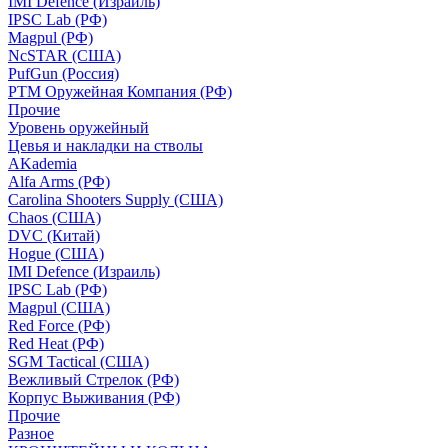
IMI Defence (Израиль)
IPSC Lab (РФ)
Magpul (РФ)
NcSTAR (США)
PufGun (Россия)
РТМ Оружейная Компания (РФ)
Прочие
Уровень оружейный
Цевья и накладки на стволы
AKademia
Alfa Arms (РФ)
Carolina Shooters Supply (США)
Chaos (США)
DVC (Китай)
Hogue (США)
IMI Defence (Израиль)
IPSC Lab (РФ)
Magpul (США)
Red Force (РФ)
Red Heat (РФ)
SGM Tactical (США)
Вежливый Стрелок (РФ)
Корпус Выживания (РФ)
Прочие
Разное