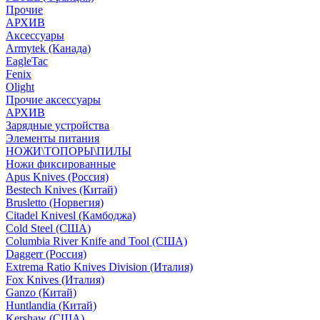
Прочие
АРХИВ
Аксессуары
Armytek (Канада)
EagleTac
Fenix
Olight
Прочие аксессуары
АРХИВ
Зарядные устройства
Элементы питания
НОЖИ\ТОПОРЫ\ПИЛЫ
Ножи фиксированные
Apus Knives (Россия)
Bestech Knives (Китай)
Brusletto (Норвегия)
Citadel Knivesl (Камбоджа)
Cold Steel (США)
Columbia River Knife and Tool (США)
Daggerr (Россия)
Extrema Ratio Knives Division (Италия)
Fox Knives (Италия)
Ganzo (Китай)
Huntlandia (Китай)
Kershaw (США)