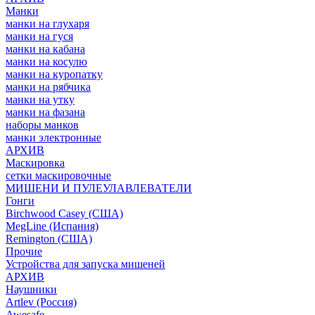
Манки
манки на глухаря
манки на гуся
манки на кабана
манки на косулю
манки на куропатку
манки на рябчика
манки на утку
манки на фазана
наборы манков
манки электронные
АРХИВ
Маскировка
сетки маскировочные
МИШЕНИ И ПУЛЕУЛАВЛЕВАТЕЛИ
Гонги
Birchwood Casey (США)
MegLine (Испания)
Remington (США)
Прочие
Устройства для запуска мишеней
АРХИВ
Наушники
Artlev (Россия)
Awesafe