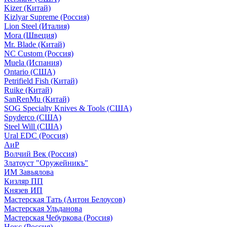
Kizer (Китай)
Kizlyar Supreme (Россия)
Lion Steel (Италия)
Mora (Швеция)
Mr. Blade (Китай)
NC Custom (Россия)
Muela (Испания)
Ontario (США)
Petrifield Fish (Китай)
Ruike (Китай)
SanRenMu (Китай)
SOG Specialty Knives & Tools (США)
Spyderco (США)
Steel Will (США)
Ural EDC (Россия)
АиР
Волчий Век (Россия)
Златоуст "Оружейникъ"
ИМ Завьялова
Кизляр ПП
Князев ИП
Мастерская Тать (Антон Белоусов)
Мастерская Ульданова
Мастерская Чебуркова (Россия)
Нокс (Россия)