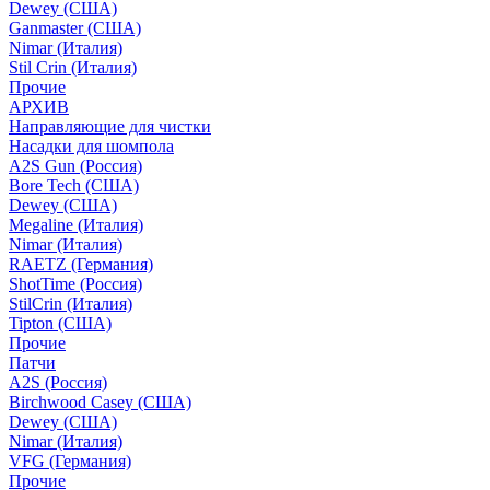
Dewey (США)
Ganmaster (США)
Nimar (Италия)
Stil Crin (Италия)
Прочие
АРХИВ
Направляющие для чистки
Насадки для шомпола
A2S Gun (Россия)
Bore Tech (США)
Dewey (США)
Megaline (Италия)
Nimar (Италия)
RAETZ (Германия)
ShotTime (Россия)
StilCrin (Италия)
Tipton (США)
Прочие
Патчи
A2S (Россия)
Birchwood Casey (США)
Dewey (США)
Nimar (Италия)
VFG (Германия)
Прочие