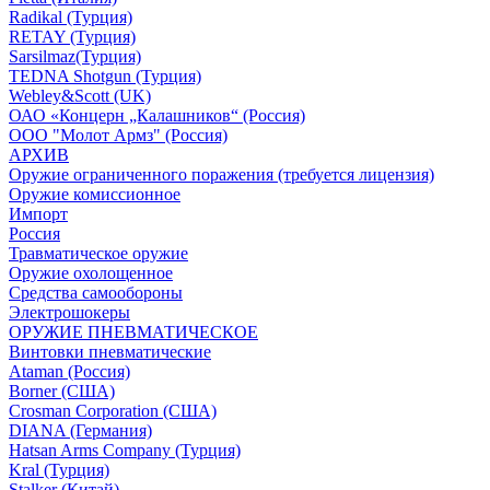
Radikal (Турция)
RETAY (Турция)
Sarsilmaz(Турция)
TEDNA Shotgun (Турция)
Webley&Scott (UK)
ОАО «Концерн „Калашников“ (Россия)
ООО "Молот Армз" (Россия)
АРХИВ
Оружие ограниченного поражения (требуется лицензия)
Оружие комиссионное
Импорт
Россия
Травматическое оружие
Оружие охолощенное
Средства самообороны
Электрошокеры
ОРУЖИЕ ПНЕВМАТИЧЕСКОЕ
Винтовки пневматические
Ataman (Россия)
Borner (США)
Crosman Corporation (США)
DIANA (Германия)
Hatsan Arms Company (Турция)
Kral (Турция)
Stalker (Китай)