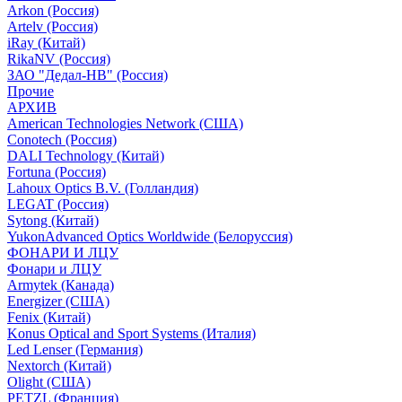
Arkon (Россия)
Artelv (Россия)
iRay (Китай)
RikaNV (Россия)
ЗАО "Дедал-НВ" (Россия)
Прочие
АРХИВ
American Technologies Network (США)
Conotech (Россия)
DALI Technology (Китай)
Fortuna (Россия)
Lahoux Optics B.V. (Голландия)
LEGAT (Россия)
Sytong (Китай)
YukonAdvanced Optics Worldwide (Белоруссия)
ФОНАРИ И ЛЦУ
Фонари и ЛЦУ
Armytek (Канада)
Energizer (США)
Fenix (Китай)
Konus Optical and Sport Systems (Италия)
Led Lenser (Германия)
Nextorch (Китай)
Olight (США)
PETZL (Франция)