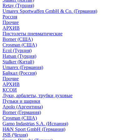
Retay (Турция)
Umarex Sportwaffen GmbH & Co. (Германия)
Россия
Прочие
АРХИВ
Пистолеты пневматические
Borner (США)
Crosman (США)
Ecol (Турция)
Hatsan (Турция)
Stalker (Китай)
Umarex (Германия)
Байкал (Россия)
Прочие
АРХИВ
КСОИ
Луки, арбалеты, трубки духовые
Пульки и шарики
Apolo (Аргентина)
Borner (Германия)
Crosman (США)
Gamo Indastrias S.A. (Испания)
H&N Sport GmbH (Германия)
JSB (Чехия)