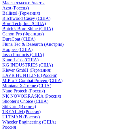
Масла /смазки /пасты
Azot (Россия)
Ballistol (Германия)
Birchwood Casey (США)
Bore Tech, Inc. (США)
Butch’s Bore Shine (СШA)
Canon Pro (Франция)
DuraCoat (США)
Fluna Tec & Research (Австрия)
Hoppe's (США)
Iosso Products (США)
Kano Lab's (США)
KG INDUSTRIES (США)
Klever GmbH (Германия)
LAVR HUNTLINE (Россия)
M-Pro 7 Combat Proven (СШA)
Montana X-Treme (США)
Nano Protech (Россия)
NK NOVOKRASKA (Россия)
Shooter's Choice (СШA)
Stil Crin (Италия)
TREAL-M (Россия)
ULTMAN (Россия)
Wheeler Engineering (СШA)
Россия