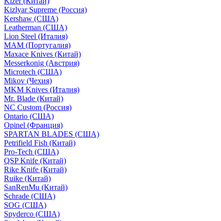
Kizer (Китай)
Kizlyar Supreme (Россия)
Kershaw (США)
Leatherman (США)
Lion Steel (Италия)
MAM (Португалия)
Maxace Knives (Китай)
Messerkonig (Австрия)
Microtech (США)
Mikov (Чехия)
MKM Knives (Италия)
Mr. Blade (Китай)
NC Custom (Россия)
Ontario (США)
Opinel (Франция)
SPARTAN BLADES (США)
Petrifield Fish (Китай)
Pro-Tech (США)
QSP Knife (Китай)
Rike Knife (Китай)
Ruike (Китай)
SanRenMu (Китай)
Schrade (США)
SOG (США)
Spyderco (США)