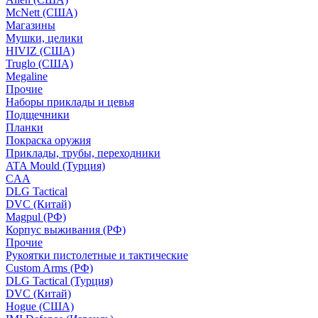
McNett (США)
Магазины
Мушки, целики
HIVIZ (США)
Truglo (США)
Megaline
Прочие
Наборы приклады и цевья
Подщечники
Планки
Покраска оружия
Приклады, трубы, переходники
ATA Mould (Турция)
CAA
DLG Tactical
DVC (Китай)
Magpul (РФ)
Корпус выживания (РФ)
Прочие
Рукоятки пистолетные и тактические
Custom Arms (РФ)
DLG Tactical (Турция)
DVC (Китай)
Hogue (США)