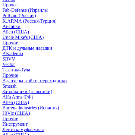
Прочее
Fab-Defense (Израиль)
PufGun (Россия)
K.ARMA (Россия\Турция)
Антабки
Allen (США)
Uncle Mike's (США)
Прочие
ДТК и дульные насадки
АКademia
SRVV
Vector
Тактика-Тула
Прочие
Адаптеры, гайки, переходники
Smersh
Затыльники (тыльники)
Alfa Arms (РФ)
Allen (США)
Barrena industries (Испания)
HiViz (США)
Прочие
Инструмент
Лента камуфляжная
Allen (США)