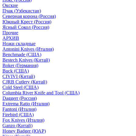
Окские
Пчак (Узбекистан)
Северная корона (Россия)
Южный Крест (Россия)
Ясный Сокол (Россия)
Прочие
АРХИВ
Ножи складные
Antonini Knives (Италия)
Benchmade (США)
Bestech Knives (Китай)
Boker (Германия)
Buck (США)
CIVIVI (Китай)
CJRB Cutlery (Китай)
Cold Steel (США)
Columbia River Knife and Tool (США)
Daggerr (Россия)
Extrema Ratio (Италия)
Fantoni (Италия)
Firebird (США)
Fox Knives (Италия)
Ganzo (Китай)
Honey Badger (ЮАР)