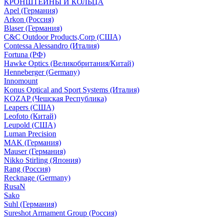
КРОНШТЕЙНЫ И КОЛЬЦА
Apel (Германия)
Arkon (Россия)
Blaser (Германия)
C&C Outdoor Products,Corp (США)
Contessa Alessandro (Италия)
Fortuna (РФ)
Hawke Optics (Великобритания/Китай)
Henneberger (Germany)
Innomount
Konus Optical and Sport Systems (Италия)
KOZAP (Чешская Республика)
Leapers (США)
Leofoto (Китай)
Leupold (США)
Luman Precision
MAK (Германия)
Mauser (Германия)
Nikko Stirling (Япония)
Rang (Россия)
Recknage (Germany)
RusaN
Sako
Suhl (Германия)
Sureshot Armament Group (Россия)