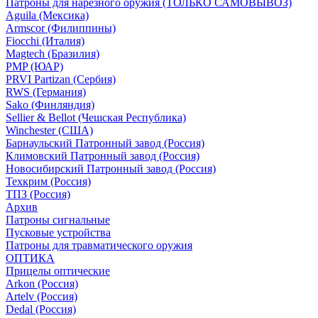
Патроны для нарезного оружия (ТОЛЬКО САМОВЫВОЗ)
Aguila (Мексика)
Armscor (Филиппины)
Fiocchi (Италия)
Magtech (Бразилия)
PMP (ЮАР)
PRVI Partizan (Сербия)
RWS (Германия)
Sako (Финляндия)
Sellier & Bellot (Чешская Республика)
Winchester (США)
Барнаульский Патронный завод (Россия)
Климовский Патронный завод (Россия)
Новосибирский Патронный завод (Россия)
Техкрим (Россия)
ТПЗ (Россия)
Архив
Патроны сигнальные
Пусковые устройства
Патроны для травматического оружия
ОПТИКА
Прицелы оптические
Arkon (Россия)
Artelv (Россия)
Dedal (Россия)