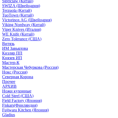
Steelclaw (Китай)
SWIZA (Швейцария)
Terzuola (Китай)
TuoTown (Китай)
Victorinox AG (Швейцария)
Viking Nordway (Китай)
Viper Knives (Италия)
WE Knife (Китай)
Zero Tolerance (США)
Витязь
ИМ Завьялова
Кизляр ПП
Князев ИП
Мастер-К
Мастерская Чебуркова (Россия)
Нокс (Россия)
Северная Корона
Прочее
АРХИВ
Ножи кухонные
Cold Steel (США)
Field Factory (Япония)
Fiskars(Финляндия)
Fujiwara Kitchen (Япония)
Gladius