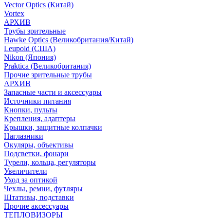
Vector Optics (Китай)
Vortex
АРХИВ
Трубы зрительные
Hawke Optics (Великобритания/Китай)
Leupold (США)
Nikon (Япония)
Praktica (Великобритания)
Прочие зрительные трубы
АРХИВ
Запасные части и аксессуары
Источники питания
Кнопки, пульты
Крепления, адаптеры
Крышки, защитные колпачки
Наглазники
Окуляры, объективы
Подсветки, фонари
Турели, кольца, регуляторы
Увеличители
Уход за оптикой
Чехлы, ремни, футляры
Штативы, подставки
Прочие аксессуары
ТЕПЛОВИЗОРЫ