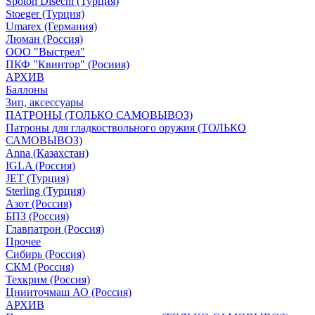
Spoton Disechi (Турция)
Stoeger (Турция)
Umarex (Германия)
Люман (Россия)
ООО "Выстрел"
ПКФ "Квинтор" (Росиия)
АРХИВ
Баллоны
Зип, аксессуары
ПАТРОНЫ (ТОЛЬКО САМОВЫВОЗ)
Патроны для гладкоствольного оружия (ТОЛЬКО
САМОВЫВОЗ)
Anna (Казахстан)
IGLA (Россия)
JET (Турция)
Sterling (Турция)
Азот (Россия)
БПЗ (Россия)
Главпатрон (Россия)
Прочее
Сибирь (Россия)
СКМ (Россия)
Техкрим (Россия)
Цнииточмаш АО (Россия)
АРХИВ