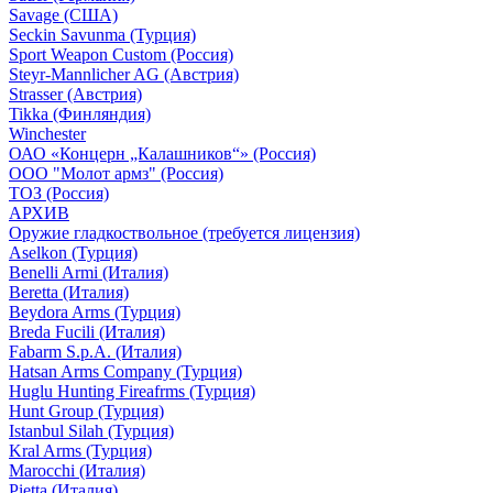
Savage (США)
Seckin Savunma (Турция)
Sport Weapon Custom (Россия)
Steyr-Mannlicher AG (Австрия)
Strasser (Австрия)
Tikka (Финляндия)
Winchester
ОАО «Концерн „Калашников“» (Россия)
ООО "Молот армз" (Россия)
ТОЗ (Россия)
АРХИВ
Оружие гладкоствольное (требуется лицензия)
Aselkon (Турция)
Benelli Armi (Италия)
Beretta (Италия)
Beydora Arms (Турция)
Breda Fucili (Италия)
Fabarm S.p.A. (Италия)
Hatsan Arms Company (Турция)
Huglu Hunting Fireafrms (Турция)
Hunt Group (Турция)
Istanbul Silah (Турция)
Kral Arms (Турция)
Marocchi (Италия)
Pietta (Италия)