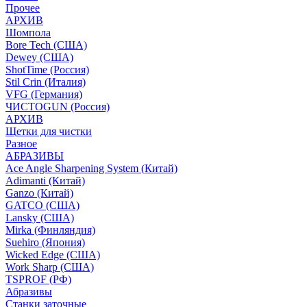
Прочее
АРХИВ
Шомпола
Bore Tech (США)
Dewey (США)
ShotTime (Россия)
Stil Crin (Италия)
VFG (Германия)
ЧИСТОGUN (Россия)
АРХИВ
Щетки для чистки
Разное
АБРАЗИВЫ
Ace Angle Sharpening System (Китай)
Adimanti (Китай)
Ganzo (Китай)
GATCO (США)
Lansky (США)
Mirka (Финляндия)
Suehiro (Япония)
Wicked Edge (США)
Work Sharp (США)
TSPROF (РФ)
Абразивы
Станки заточные