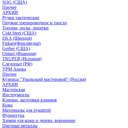
SOG (США)
Прочее
АРХИВ
Ручки тактические
Оружие тренировочное и трости
Топоры, пилы, лопатки
Cold Steel (США)
EKA (Швеция)
Fiskars(Финляндия)
Gerber (США)
Opinel (Франция)
TRUPER (Испания)
Следопыт (РФ)
УРМ Аника
Прочее
Кузница "Уральский мастеровой" (Россия)
АРХИВ
Мастерская
Инструменты
Клинки. заготовки клинков
Кожа
Материалы для рукоятей
Фурнитура
Химия для кожи и дерева, воронение
Цветные металлы