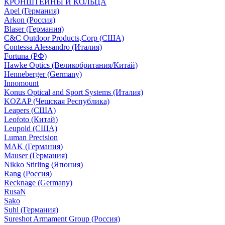
КРОНШТЕЙНЫ И КОЛЬЦА
Apel (Германия)
Arkon (Россия)
Blaser (Германия)
C&C Outdoor Products,Corp (США)
Contessa Alessandro (Италия)
Fortuna (РФ)
Hawke Optics (Великобритания/Китай)
Henneberger (Germany)
Innomount
Konus Optical and Sport Systems (Италия)
KOZAP (Чешская Республика)
Leapers (США)
Leofoto (Китай)
Leupold (США)
Luman Precision
MAK (Германия)
Mauser (Германия)
Nikko Stirling (Япония)
Rang (Россия)
Recknage (Germany)
RusaN
Sako
Suhl (Германия)
Sureshot Armament Group (Россия)