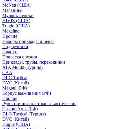
McNett (США)
Магазины
Мушки, целики
HIVIZ (США)
Truglo (США)
Megaline
Прочие
Наборы приклады и цевья
Подщечники
Планки
Покраска оружия
Приклады, трубы, переходники
ATA Mould (Турция)
CAA
DLG Tactical
DVC (Китай)
Magpul (РФ)
Корпус выживания (РФ)
Прочие
Рукоятки пистолетные и тактические
Custom Arms (РФ)
DLG Tactical (Турция)
DVC (Китай)
Hogue (США)