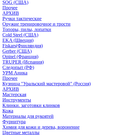
SOG (США)
Прочее
АРХИВ
Ручки тактические
Оружие тренировочное и трости
Топоры, пилы, лопатки
Cold Steel (США)
EKA (Швеция)
Fiskars(Финляндия)
Gerber (США)
Opinel (Франция)
TRUPER (Испания)
Следопыт (РФ)
УРМ Аника
Прочее
Кузница "Уральский мастеровой" (Россия)
АРХИВ
Мастерская
Инструменты
Клинки. заготовки клинков
Кожа
Материалы для рукоятей
Фурнитура
Химия для кожи и дерева, воронение
Цветные металлы