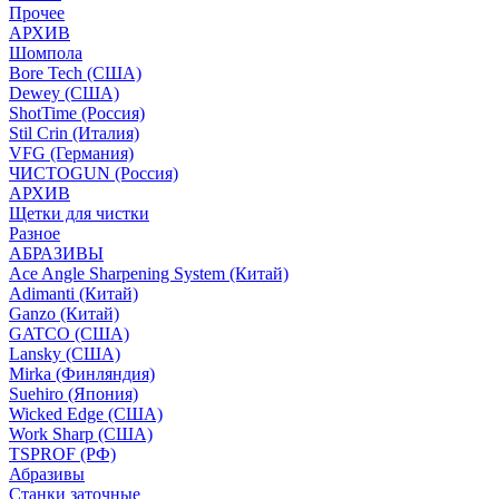
Прочее
АРХИВ
Шомпола
Bore Tech (США)
Dewey (США)
ShotTime (Россия)
Stil Crin (Италия)
VFG (Германия)
ЧИСТОGUN (Россия)
АРХИВ
Щетки для чистки
Разное
АБРАЗИВЫ
Ace Angle Sharpening System (Китай)
Adimanti (Китай)
Ganzo (Китай)
GATCO (США)
Lansky (США)
Mirka (Финляндия)
Suehiro (Япония)
Wicked Edge (США)
Work Sharp (США)
TSPROF (РФ)
Абразивы
Станки заточные