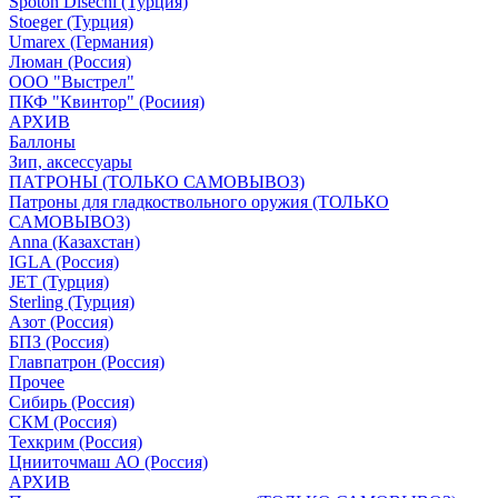
Spoton Disechi (Турция)
Stoeger (Турция)
Umarex (Германия)
Люман (Россия)
ООО "Выстрел"
ПКФ "Квинтор" (Росиия)
АРХИВ
Баллоны
Зип, аксессуары
ПАТРОНЫ (ТОЛЬКО САМОВЫВОЗ)
Патроны для гладкоствольного оружия (ТОЛЬКО
САМОВЫВОЗ)
Anna (Казахстан)
IGLA (Россия)
JET (Турция)
Sterling (Турция)
Азот (Россия)
БПЗ (Россия)
Главпатрон (Россия)
Прочее
Сибирь (Россия)
СКМ (Россия)
Техкрим (Россия)
Цнииточмаш АО (Россия)
АРХИВ