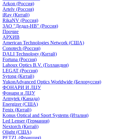
Arkon (Россия)
Artelv (Россия)
iRay (Китай)
RikaNV (Россия)
ЗАО "Дедал-НВ" (Россия)
Прочие
АРХИВ
American Technologies Network (США)
Conotech (Россия)
DALI Technology (Китай)
Fortuna (Россия)
Lahoux Optics B.V. (Голландия)
LEGAT (Россия)
Sytong (Китай)
YukonAdvanced Optics Worldwide (Белоруссия)
ФОНАРИ И ЛЦУ
Фонари и ЛЦУ
Armytek (Канада)
Energizer (США)
Fenix (Китай)
Konus Optical and Sport Systems (Италия)
Led Lenser (Германия)
Nextorch (Китай)
Olight (США)
PETZL (Франция)