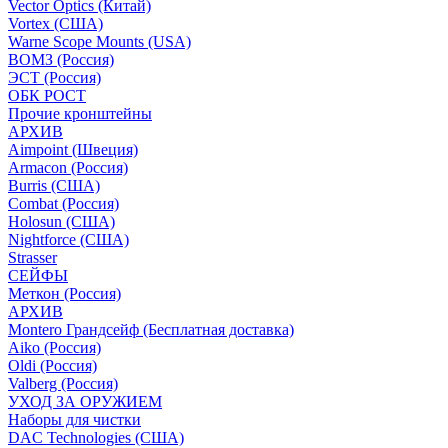
Vector Optics (Китай)
Vortex (США)
Warne Scope Mounts (USA)
ВОМЗ (Россия)
ЭСТ (Россия)
ОБК РОСТ
Прочие кронштейны
АРХИВ
Aimpoint (Швеция)
Armacon (Россия)
Burris (США)
Combat (Россия)
Holosun (США)
Nightforce (США)
Strasser
СЕЙФЫ
Меткон (Россия)
АРХИВ
Montero Грандсейф (Бесплатная доставка)
Aiko (Россия)
Oldi (Россия)
Valberg (Россия)
УХОД ЗА ОРУЖИЕМ
Наборы для чистки
DAC Technologies (США)