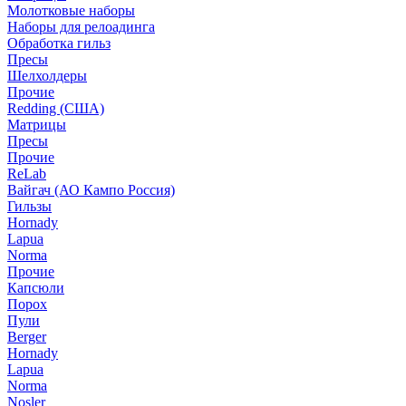
Молотковые наборы
Наборы для релоадинга
Обработка гильз
Пресы
Шелхолдеры
Прочие
Redding (США)
Матрицы
Пресы
Прочие
ReLab
Вайгач (АО Кампо Россия)
Гильзы
Hornady
Lapua
Norma
Прочие
Капсюли
Порох
Пули
Berger
Hornady
Lapua
Norma
Nosler