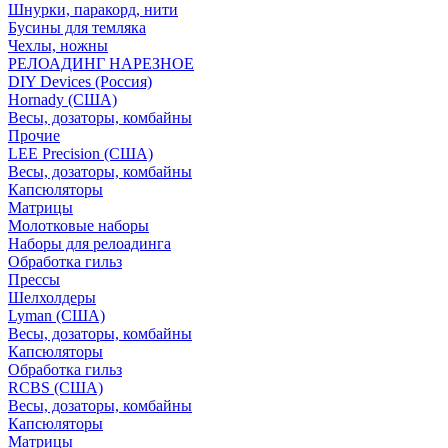
Шнурки, паракорд, нити
Бусины для темляка
Чехлы, ножны
РЕЛОАДИНГ НАРЕЗНОЕ
DIY Devices (Россия)
Hornady (США)
Весы, дозаторы, комбайны
Прочие
LEE Precision (США)
Весы, дозаторы, комбайны
Капсюляторы
Матрицы
Молотковые наборы
Наборы для релоадинга
Обработка гильз
Преcсы
Шелхолдеры
Lyman (США)
Весы, дозаторы, комбайны
Капсюляторы
Обработка гильз
RCBS (США)
Весы, дозаторы, комбайны
Капсюляторы
Матрицы