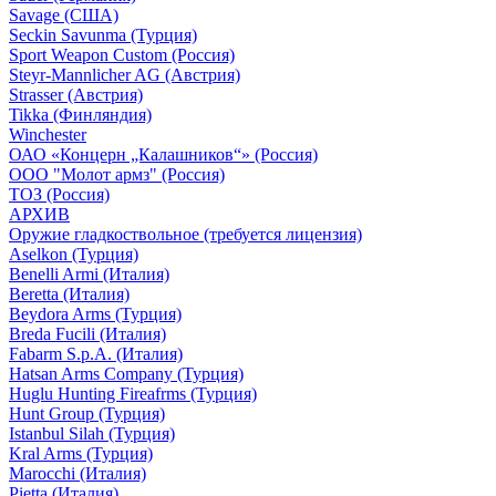
Savage (США)
Seckin Savunma (Турция)
Sport Weapon Custom (Россия)
Steyr-Mannlicher AG (Австрия)
Strasser (Австрия)
Tikka (Финляндия)
Winchester
ОАО «Концерн „Калашников“» (Россия)
ООО "Молот армз" (Россия)
ТОЗ (Россия)
АРХИВ
Оружие гладкоствольное (требуется лицензия)
Aselkon (Турция)
Benelli Armi (Италия)
Beretta (Италия)
Beydora Arms (Турция)
Breda Fucili (Италия)
Fabarm S.p.A. (Италия)
Hatsan Arms Company (Турция)
Huglu Hunting Fireafrms (Турция)
Hunt Group (Турция)
Istanbul Silah (Турция)
Kral Arms (Турция)
Marocchi (Италия)
Pietta (Италия)