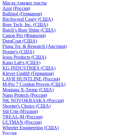
Масла /смазки /пасты
Azot (Россия)
Ballistol (Германия)
Birchwood Casey (США)
Bore Tech, Inc. (США)
Butch’s Bore Shine (СШA)
Canon Pro (Франция)
DuraCoat (США)
Fluna Tec & Research (Австрия)
Hoppe's (США)
Iosso Products (США)
Kano Lab's (США)
KG INDUSTRIES (США)
Klever GmbH (Германия)
LAVR HUNTLINE (Россия)
M-Pro 7 Combat Proven (СШA)
Montana X-Treme (США)
Nano Protech (Россия)
NK NOVOKRASKA (Россия)
Shooter's Choice (СШA)
Stil Crin (Италия)
TREAL-M (Россия)
ULTMAN (Россия)
Wheeler Engineering (СШA)
Россия