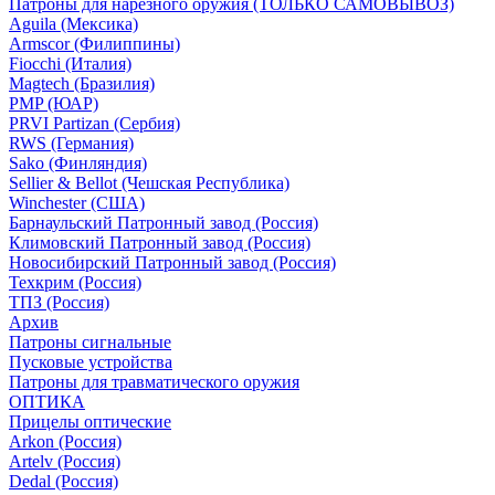
Патроны для нарезного оружия (ТОЛЬКО САМОВЫВОЗ)
Aguila (Мексика)
Armscor (Филиппины)
Fiocchi (Италия)
Magtech (Бразилия)
PMP (ЮАР)
PRVI Partizan (Сербия)
RWS (Германия)
Sako (Финляндия)
Sellier & Bellot (Чешская Республика)
Winchester (США)
Барнаульский Патронный завод (Россия)
Климовский Патронный завод (Россия)
Новосибирский Патронный завод (Россия)
Техкрим (Россия)
ТПЗ (Россия)
Архив
Патроны сигнальные
Пусковые устройства
Патроны для травматического оружия
ОПТИКА
Прицелы оптические
Arkon (Россия)
Artelv (Россия)
Dedal (Россия)