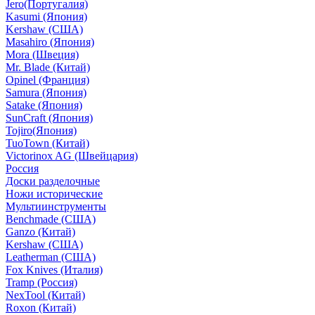
Jero(Португалия)
Kasumi (Япония)
Kershaw (США)
Masahiro (Япония)
Mora (Швеция)
Mr. Blade (Китай)
Opinel (Франция)
Samura (Япония)
Satake (Япония)
SunCraft (Япония)
Tojiro(Япония)
TuoTown (Китай)
Victorinox AG (Швейцария)
Россия
Доски разделочные
Ножи исторические
Мультиинструменты
Benchmade (США)
Ganzo (Китай)
Kershaw (США)
Leatherman (США)
Fox Knives (Италия)
Tramp (Россия)
NexTool (Китай)
Roxon (Китай)