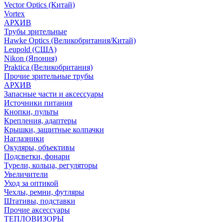
Vector Optics (Китай)
Vortex
АРХИВ
Трубы зрительные
Hawke Optics (Великобритания/Китай)
Leupold (США)
Nikon (Япония)
Praktica (Великобритания)
Прочие зрительные трубы
АРХИВ
Запасные части и аксессуары
Источники питания
Кнопки, пульты
Крепления, адаптеры
Крышки, защитные колпачки
Наглазники
Окуляры, объективы
Подсветки, фонари
Турели, кольца, регуляторы
Увеличители
Уход за оптикой
Чехлы, ремни, футляры
Штативы, подставки
Прочие аксессуары
ТЕПЛОВИЗОРЫ