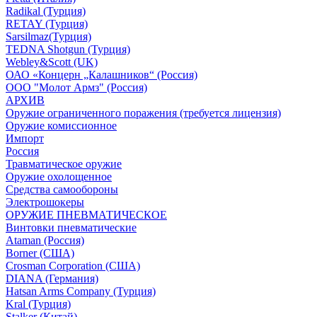
Radikal (Турция)
RETAY (Турция)
Sarsilmaz(Турция)
TEDNA Shotgun (Турция)
Webley&Scott (UK)
ОАО «Концерн „Калашников“ (Россия)
ООО "Молот Армз" (Россия)
АРХИВ
Оружие ограниченного поражения (требуется лицензия)
Оружие комиссионное
Импорт
Россия
Травматическое оружие
Оружие охолощенное
Средства самообороны
Электрошокеры
ОРУЖИЕ ПНЕВМАТИЧЕСКОЕ
Винтовки пневматические
Ataman (Россия)
Borner (США)
Crosman Corporation (США)
DIANA (Германия)
Hatsan Arms Company (Турция)
Kral (Турция)
Stalker (Китай)