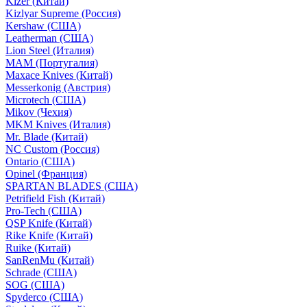
Kizer (Китай)
Kizlyar Supreme (Россия)
Kershaw (США)
Leatherman (США)
Lion Steel (Италия)
MAM (Португалия)
Maxace Knives (Китай)
Messerkonig (Австрия)
Microtech (США)
Mikov (Чехия)
MKM Knives (Италия)
Mr. Blade (Китай)
NC Custom (Россия)
Ontario (США)
Opinel (Франция)
SPARTAN BLADES (США)
Petrifield Fish (Китай)
Pro-Tech (США)
QSP Knife (Китай)
Rike Knife (Китай)
Ruike (Китай)
SanRenMu (Китай)
Schrade (США)
SOG (США)
Spyderco (США)