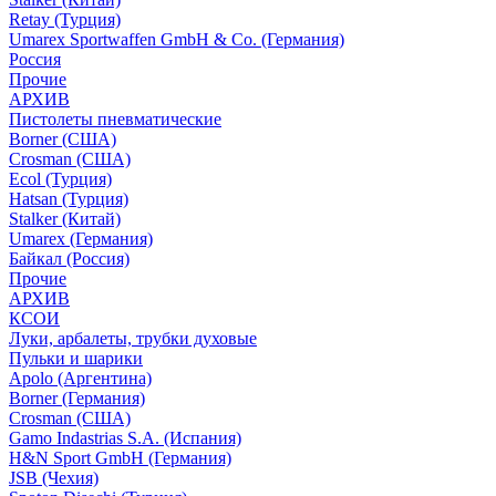
Retay (Турция)
Umarex Sportwaffen GmbH & Co. (Германия)
Россия
Прочие
АРХИВ
Пистолеты пневматические
Borner (США)
Crosman (США)
Ecol (Турция)
Hatsan (Турция)
Stalker (Китай)
Umarex (Германия)
Байкал (Россия)
Прочие
АРХИВ
КСОИ
Луки, арбалеты, трубки духовые
Пульки и шарики
Apolo (Аргентина)
Borner (Германия)
Crosman (США)
Gamo Indastrias S.A. (Испания)
H&N Sport GmbH (Германия)
JSB (Чехия)