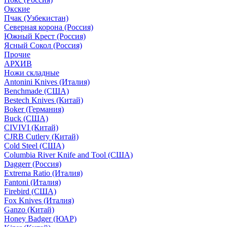
Окские
Пчак (Узбекистан)
Северная корона (Россия)
Южный Крест (Россия)
Ясный Сокол (Россия)
Прочие
АРХИВ
Ножи складные
Antonini Knives (Италия)
Benchmade (США)
Bestech Knives (Китай)
Boker (Германия)
Buck (США)
CIVIVI (Китай)
CJRB Cutlery (Китай)
Cold Steel (США)
Columbia River Knife and Tool (США)
Daggerr (Россия)
Extrema Ratio (Италия)
Fantoni (Италия)
Firebird (США)
Fox Knives (Италия)
Ganzo (Китай)
Honey Badger (ЮАР)