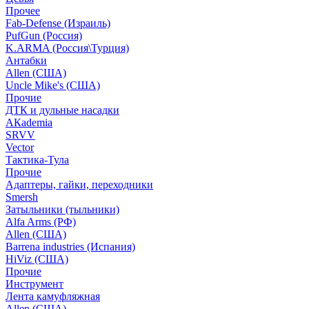
Прочее
Fab-Defense (Израиль)
PufGun (Россия)
K.ARMA (Россия\Турция)
Антабки
Allen (США)
Uncle Mike's (США)
Прочие
ДТК и дульные насадки
АКademia
SRVV
Vector
Тактика-Тула
Прочие
Адаптеры, гайки, переходники
Smersh
Затыльники (тыльники)
Alfa Arms (РФ)
Allen (США)
Barrena industries (Испания)
HiViz (США)
Прочие
Инструмент
Лента камуфляжная
Allen (США)