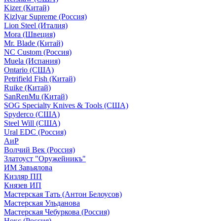
Kizer (Китай)
Kizlyar Supreme (Россия)
Lion Steel (Италия)
Mora (Швеция)
Mr. Blade (Китай)
NC Custom (Россия)
Muela (Испания)
Ontario (США)
Petrifield Fish (Китай)
Ruike (Китай)
SanRenMu (Китай)
SOG Specialty Knives & Tools (США)
Spyderco (США)
Steel Will (США)
Ural EDC (Россия)
АиР
Волчий Век (Россия)
Златоуст "Оружейникъ"
ИМ Завьялова
Кизляр ПП
Князев ИП
Мастерская Тать (Антон Белоусов)
Мастерская Ульданова
Мастерская Чебуркова (Россия)
Нокс (Россия)