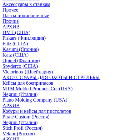
Аксессуары к станкам
Прочее
Пасты полировочные
Прочие
АРХИВ
DMT (США)
Fiskars (Финляндия)
Flitz (США)
Kasumi (Япония)
Katz (США)
Opinel (Франция)
Spyderco (США)
Victorinox (Швейцария)
АКСЕССУАРЫ ДЛЯ ОХОТЫ И СТРЕЛЬБЫ
Кейсы для боеприпасов
MTM Molded Products Co. (USA)
Negrini (Италия)
Plano Molding Company (USA)
АРХИВ
Кобуры и кейсы для пистолетов
Pirate Custom (Россия)
Negrini (Италия)
Stich Profi (Россия)
Vektor (Россия)
АРХИВ