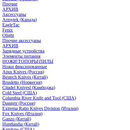
Прочие
АРХИВ
Аксессуары
Armytek (Канада)
EagleTac
Fenix
Olight
Прочие аксессуары
АРХИВ
Зарядные устройства
Элементы питания
НОЖИ\ТОПОРЫ\ПИЛЫ
Ножи фиксированные
Apus Knives (Россия)
Bestech Knives (Китай)
Brusletto (Норвегия)
Citadel Knivesl (Камбоджа)
Cold Steel (США)
Columbia River Knife and Tool (США)
Daggerr (Россия)
Extrema Ratio Knives Division (Италия)
Fox Knives (Италия)
Ganzo (Китай)
Huntlandia (Китай)
Kershaw (США)