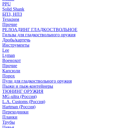
PPU
Solid Shank
БПЗ, НПЗ
Техкрим
Прочие
РЕЛОАДИНГ ГЛАДКОСТВОЛЬНОЕ
Гильзы для гладкоствольного оружия
Дробь/картечь
Инструменты
Lee
Lyman
Военохот
Прочие
Капсюли
Порох
Пули для гладкоствольного оружия
Пыжи и пыж-контейнеры
ТЮНИНГ ОРУЖИЯ
MG-ultra (Россия)
L.A. Customs (Россия)
Hartman (Россия)
Переходники
Планки
Трубы
Цевья