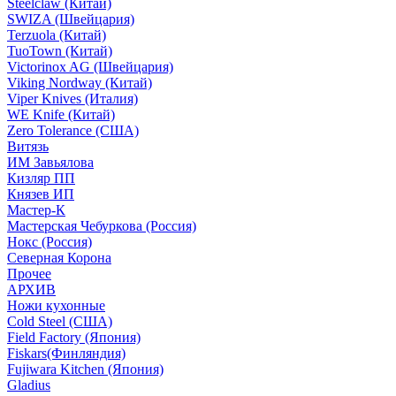
Steelclaw (Китай)
SWIZA (Швейцария)
Terzuola (Китай)
TuoTown (Китай)
Victorinox AG (Швейцария)
Viking Nordway (Китай)
Viper Knives (Италия)
WE Knife (Китай)
Zero Tolerance (США)
Витязь
ИМ Завьялова
Кизляр ПП
Князев ИП
Мастер-К
Мастерская Чебуркова (Россия)
Нокс (Россия)
Северная Корона
Прочее
АРХИВ
Ножи кухонные
Cold Steel (США)
Field Factory (Япония)
Fiskars(Финляндия)
Fujiwara Kitchen (Япония)
Gladius