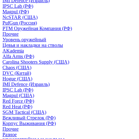
IMI Defence (Израиль)
IPSC Lab (РФ)
Magpul (РФ)
NcSTAR (США)
PufGun (Россия)
РТМ Оружейная Компания (РФ)
Прочие
Уровень оружейный
Цевья и накладки на стволы
AKademia
Alfa Arms (РФ)
Carolina Shooters Supply (США)
Chaos (США)
DVC (Китай)
Hogue (США)
IMI Defence (Израиль)
IPSC Lab (РФ)
Magpul (США)
Red Force (РФ)
Red Heat (РФ)
SGM Tactical (США)
Вежливый Стрелок (РФ)
Корпус Выживания (РФ)
Прочие
Разное