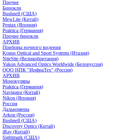
Прочие
Бинокли
Bushnell (США)
MewLite (Китай)
Pentax (Япония)
Praktica (Германия)
Прочие бинокли
АРХИВ
Приборы ночного видения
Konus Optical and Sport Systems (Италия)
NiteSite (Великобритания)
Yukon Advanced Optics Worldwide (Белоруссия)
ООО НПК "ИнфраТех" (Россия)
АРХИВ
Монокуляры
Praktica (Германия)
Navigator (Китай)
Nikon (Япония)
Россия
Дальномеры
Arkon (Россия)
Bushnell (США)
Discovery Optics (Китай)
iRay (Китай)
Sightmark (США)