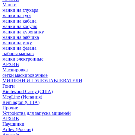
Манки
манки на глухаря
манки на гуся
манки на кабана
манки на косулю
манки на куропатку
манки на рябчика
манки на утку
манки на фазана
наборы манков
манки электронные
АРХИВ
Маскировка
сетки маскировочные
МИШЕНИ И ПУЛЕУЛАВЛЕВАТЕЛИ
Гонги
Birchwood Casey (США)
MegLine (Испания)
Remington (США)
Прочие
Устройства для запуска мишеней
АРХИВ
Наушники
Artlev (Россия)
Awesafe