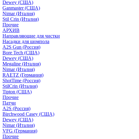
Dewey (США)
Ganmaster (США)
Nimar (Италия)
Stil Crin (Италия)
Прочие
АРХИВ
Направляющие для чистки
Насадки для шомпола
A2S Gun (Россия)
Bore Tech (США)
Dewey (США)
Megaline (Италия)
Nimar (Италия)
RAETZ (Германия)
ShotTime (Россия)
StilCrin (Италия)
Tipton (США)
Прочие
Патчи
A2S (Россия)
Birchwood Casey (США)
Dewey (США)
Nimar (Италия)
VFG (Германия)
Прочие