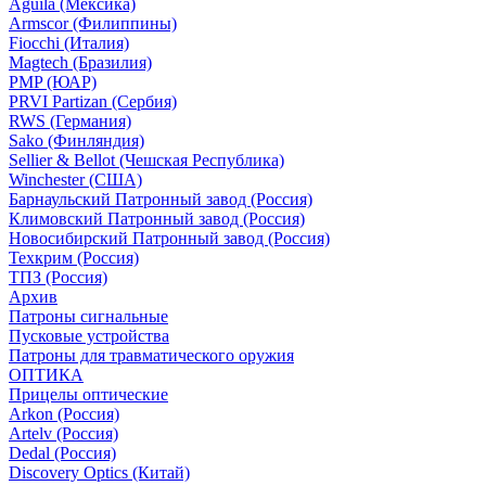
Aguila (Мексика)
Armscor (Филиппины)
Fiocchi (Италия)
Magtech (Бразилия)
PMP (ЮАР)
PRVI Partizan (Сербия)
RWS (Германия)
Sako (Финляндия)
Sellier & Bellot (Чешская Республика)
Winchester (США)
Барнаульский Патронный завод (Россия)
Климовский Патронный завод (Россия)
Новосибирский Патронный завод (Россия)
Техкрим (Россия)
ТПЗ (Россия)
Архив
Патроны сигнальные
Пусковые устройства
Патроны для травматического оружия
ОПТИКА
Прицелы оптические
Arkon (Россия)
Artelv (Россия)
Dedal (Россия)
Discovery Optics (Китай)