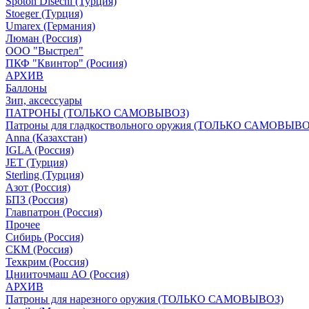
Spoton Disechi (Турция)
Stoeger (Турция)
Umarex (Германия)
Люман (Россия)
ООО "Выстрел"
ПКФ "Квинтор" (Росиия)
АРХИВ
Баллоны
Зип, аксессуары
ПАТРОНЫ (ТОЛЬКО САМОВЫВОЗ)
Патроны для гладкоствольного оружия (ТОЛЬКО САМОВЫВО
Anna (Казахстан)
IGLA (Россия)
JET (Турция)
Sterling (Турция)
Азот (Россия)
БПЗ (Россия)
Главпатрон (Россия)
Прочее
Сибирь (Россия)
СКМ (Россия)
Техкрим (Россия)
Цнииточмаш АО (Россия)
АРХИВ
Патроны для нарезного оружия (ТОЛЬКО САМОВЫВОЗ)