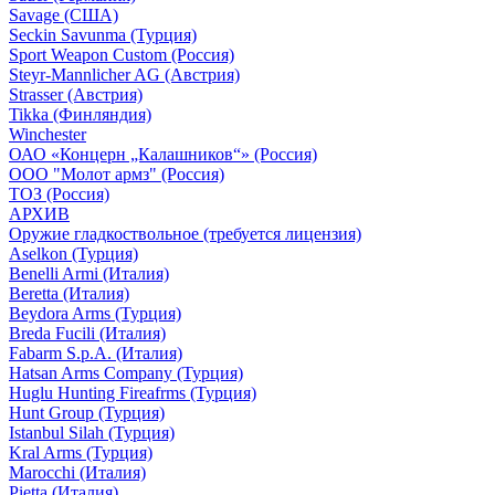
Savage (США)
Seckin Savunma (Турция)
Sport Weapon Custom (Россия)
Steyr-Mannlicher AG (Австрия)
Strasser (Австрия)
Tikka (Финляндия)
Winchester
ОАО «Концерн „Калашников“» (Россия)
ООО "Молот армз" (Россия)
ТОЗ (Россия)
АРХИВ
Оружие гладкоствольное (требуется лицензия)
Aselkon (Турция)
Benelli Armi (Италия)
Beretta (Италия)
Beydora Arms (Турция)
Breda Fucili (Италия)
Fabarm S.p.A. (Италия)
Hatsan Arms Company (Турция)
Huglu Hunting Fireafrms (Турция)
Hunt Group (Турция)
Istanbul Silah (Турция)
Kral Arms (Турция)
Marocchi (Италия)
Pietta (Италия)