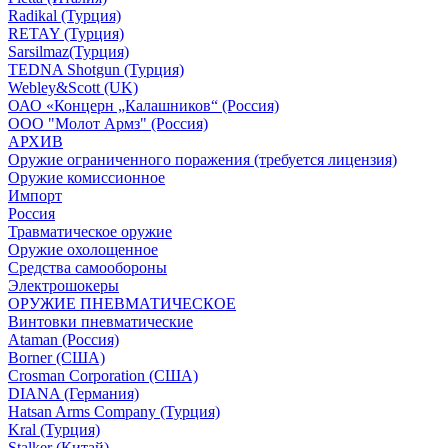
Radikal (Турция)
RETAY (Турция)
Sarsilmaz(Турция)
TEDNA Shotgun (Турция)
Webley&Scott (UK)
ОАО «Концерн „Калашников“ (Россия)
ООО "Молот Армз" (Россия)
АРХИВ
Оружие ограниченного поражения (требуется лицензия)
Оружие комиссионное
Импорт
Россия
Травматическое оружие
Оружие охолощенное
Средства самообороны
Электрошокеры
ОРУЖИЕ ПНЕВМАТИЧЕСКОЕ
Винтовки пневматические
Ataman (Россия)
Borner (США)
Crosman Corporation (США)
DIANA (Германия)
Hatsan Arms Company (Турция)
Kral (Турция)
Stalker (Китай)