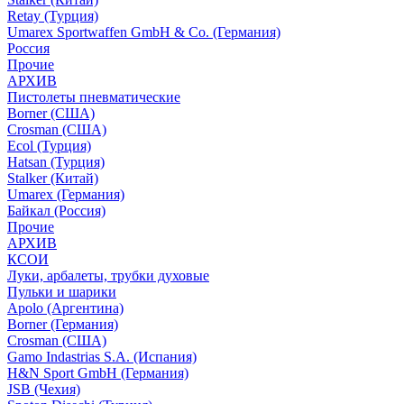
Retay (Турция)
Umarex Sportwaffen GmbH & Co. (Германия)
Россия
Прочие
АРХИВ
Пистолеты пневматические
Borner (США)
Crosman (США)
Ecol (Турция)
Hatsan (Турция)
Stalker (Китай)
Umarex (Германия)
Байкал (Россия)
Прочие
АРХИВ
КСОИ
Луки, арбалеты, трубки духовые
Пульки и шарики
Apolo (Аргентина)
Borner (Германия)
Crosman (США)
Gamo Indastrias S.A. (Испания)
H&N Sport GmbH (Германия)
JSB (Чехия)