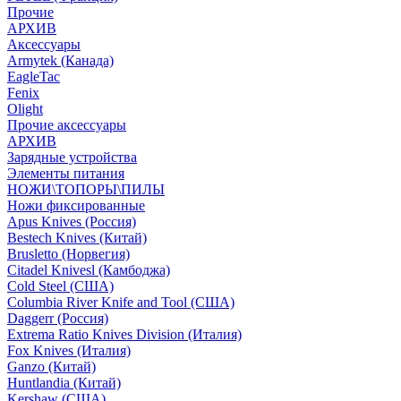
Прочие
АРХИВ
Аксессуары
Armytek (Канада)
EagleTac
Fenix
Olight
Прочие аксессуары
АРХИВ
Зарядные устройства
Элементы питания
НОЖИ\ТОПОРЫ\ПИЛЫ
Ножи фиксированные
Apus Knives (Россия)
Bestech Knives (Китай)
Brusletto (Норвегия)
Citadel Knivesl (Камбоджа)
Cold Steel (США)
Columbia River Knife and Tool (США)
Daggerr (Россия)
Extrema Ratio Knives Division (Италия)
Fox Knives (Италия)
Ganzo (Китай)
Huntlandia (Китай)
Kershaw (США)