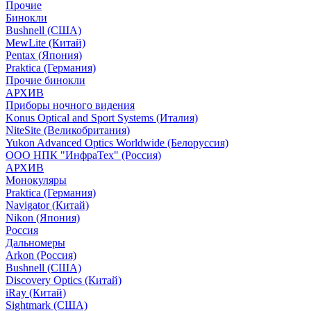
Прочие
Бинокли
Bushnell (США)
MewLite (Китай)
Pentax (Япония)
Praktica (Германия)
Прочие бинокли
АРХИВ
Приборы ночного видения
Konus Optical and Sport Systems (Италия)
NiteSite (Великобритания)
Yukon Advanced Optics Worldwide (Белоруссия)
ООО НПК "ИнфраТех" (Россия)
АРХИВ
Монокуляры
Praktica (Германия)
Navigator (Китай)
Nikon (Япония)
Россия
Дальномеры
Arkon (Россия)
Bushnell (США)
Discovery Optics (Китай)
iRay (Китай)
Sightmark (США)