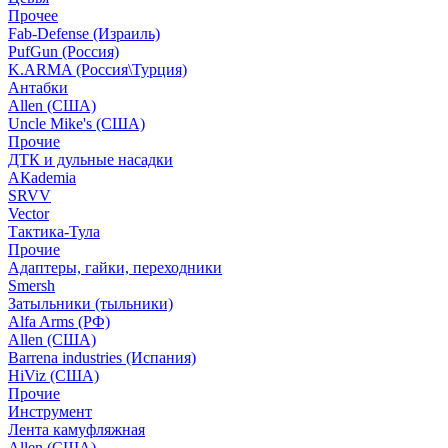
Прочее
Fab-Defense (Израиль)
PufGun (Россия)
K.ARMA (Россия\Турция)
Антабки
Allen (США)
Uncle Mike's (США)
Прочие
ДТК и дульные насадки
АКademia
SRVV
Vector
Тактика-Тула
Прочие
Адаптеры, гайки, переходники
Smersh
Затыльники (тыльники)
Alfa Arms (РФ)
Allen (США)
Barrena industries (Испания)
HiViz (США)
Прочие
Инструмент
Лента камуфляжная
Allen (США)