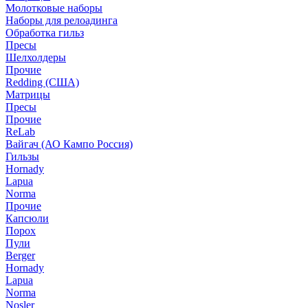
Молотковые наборы
Наборы для релоадинга
Обработка гильз
Пресы
Шелхолдеры
Прочие
Redding (США)
Матрицы
Пресы
Прочие
ReLab
Вайгач (АО Кампо Россия)
Гильзы
Hornady
Lapua
Norma
Прочие
Капсюли
Порох
Пули
Berger
Hornady
Lapua
Norma
Nosler