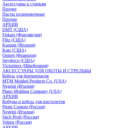
Аксессуары к станкам
Прочее
Пасты полировочные
Прочие
АРХИВ
DMT (США)
Fiskars (Финляндия)
Flitz (США)
Kasumi (Япония)
Katz (США)
Opinel (Франция)
Spyderco (США)
Victorinox (Швейцария)
АКСЕССУАРЫ ДЛЯ ОХОТЫ И СТРЕЛЬБЫ
Кейсы для боеприпасов
MTM Molded Products Co. (USA)
Negrini (Италия)
Plano Molding Company (USA)
АРХИВ
Кобуры и кейсы для пистолетов
Pirate Custom (Россия)
Negrini (Италия)
Stich Profi (Россия)
Vektor (Россия)
АРХИВ