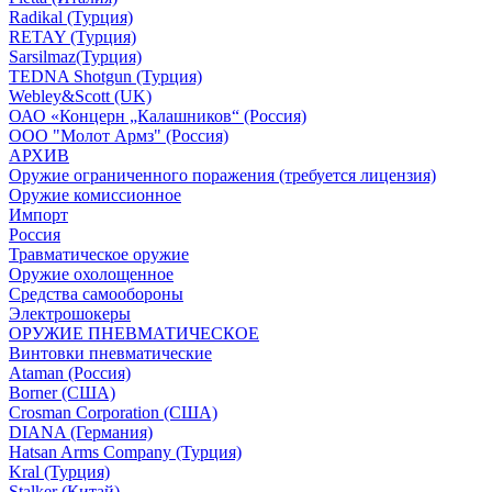
Radikal (Турция)
RETAY (Турция)
Sarsilmaz(Турция)
TEDNA Shotgun (Турция)
Webley&Scott (UK)
ОАО «Концерн „Калашников“ (Россия)
ООО "Молот Армз" (Россия)
АРХИВ
Оружие ограниченного поражения (требуется лицензия)
Оружие комиссионное
Импорт
Россия
Травматическое оружие
Оружие охолощенное
Средства самообороны
Электрошокеры
ОРУЖИЕ ПНЕВМАТИЧЕСКОЕ
Винтовки пневматические
Ataman (Россия)
Borner (США)
Crosman Corporation (США)
DIANA (Германия)
Hatsan Arms Company (Турция)
Kral (Турция)
Stalker (Китай)