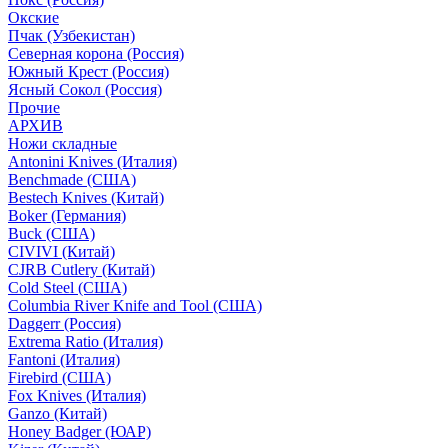
Окские
Пчак (Узбекистан)
Северная корона (Россия)
Южный Крест (Россия)
Ясный Сокол (Россия)
Прочие
АРХИВ
Ножи складные
Antonini Knives (Италия)
Benchmade (США)
Bestech Knives (Китай)
Boker (Германия)
Buck (США)
CIVIVI (Китай)
CJRB Cutlery (Китай)
Cold Steel (США)
Columbia River Knife and Tool (США)
Daggerr (Россия)
Extrema Ratio (Италия)
Fantoni (Италия)
Firebird (США)
Fox Knives (Италия)
Ganzo (Китай)
Honey Badger (ЮАР)