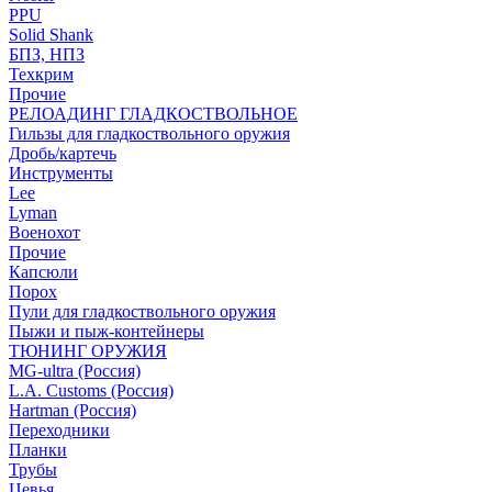
PPU
Solid Shank
БПЗ, НПЗ
Техкрим
Прочие
РЕЛОАДИНГ ГЛАДКОСТВОЛЬНОЕ
Гильзы для гладкоствольного оружия
Дробь/картечь
Инструменты
Lee
Lyman
Военохот
Прочие
Капсюли
Порох
Пули для гладкоствольного оружия
Пыжи и пыж-контейнеры
ТЮНИНГ ОРУЖИЯ
MG-ultra (Россия)
L.A. Customs (Россия)
Hartman (Россия)
Переходники
Планки
Трубы
Цевья