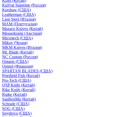
Kizer (Китай)
Kizlyar Supreme (Россия)
Kershaw (США)
Leatherman (США)
Lion Steel (Италия)
MAM (Португалия)
Maxace Knives (Китай)
Messerkonig (Австрия)
Microtech (США)
Mikov (Чехия)
MKM Knives (Италия)
Mr. Blade (Китай)
NC Custom (Россия)
Ontario (США)
Opinel (Франция)
SPARTAN BLADES (США)
Petrifield Fish (Китай)
Pro-Tech (США)
QSP Knife (Китай)
Rike Knife (Китай)
Ruike (Китай)
SanRenMu (Китай)
Schrade (США)
SOG (США)
Spyderco (США)