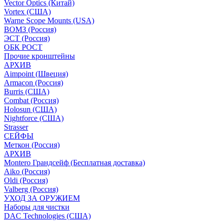
Vector Optics (Китай)
Vortex (США)
Warne Scope Mounts (USA)
ВОМЗ (Россия)
ЭСТ (Россия)
ОБК РОСТ
Прочие кронштейны
АРХИВ
Aimpoint (Швеция)
Armacon (Россия)
Burris (США)
Combat (Россия)
Holosun (США)
Nightforce (США)
Strasser
СЕЙФЫ
Меткон (Россия)
АРХИВ
Montero Грандсейф (Бесплатная доставка)
Aiko (Россия)
Oldi (Россия)
Valberg (Россия)
УХОД ЗА ОРУЖИЕМ
Наборы для чистки
DAC Technologies (США)