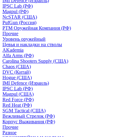
IMI Defence (Израиль)
IPSC Lab (РФ)
Magpul (РФ)
NcSTAR (США)
PufGun (Россия)
РТМ Оружейная Компания (РФ)
Прочие
Уровень оружейный
Цевья и накладки на стволы
AKademia
Alfa Arms (РФ)
Carolina Shooters Supply (США)
Chaos (США)
DVC (Китай)
Hogue (США)
IMI Defence (Израиль)
IPSC Lab (РФ)
Magpul (США)
Red Force (РФ)
Red Heat (РФ)
SGM Tactical (США)
Вежливый Стрелок (РФ)
Корпус Выживания (РФ)
Прочие
Разное