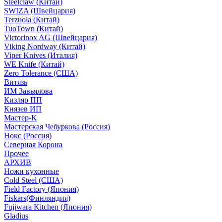
Steelclaw (Китай)
SWIZA (Швейцария)
Terzuola (Китай)
TuoTown (Китай)
Victorinox AG (Швейцария)
Viking Nordway (Китай)
Viper Knives (Италия)
WE Knife (Китай)
Zero Tolerance (США)
Витязь
ИМ Завьялова
Кизляр ПП
Князев ИП
Мастер-К
Мастерская Чебуркова (Россия)
Нокс (Россия)
Северная Корона
Прочее
АРХИВ
Ножи кухонные
Cold Steel (США)
Field Factory (Япония)
Fiskars(Финляндия)
Fujiwara Kitchen (Япония)
Gladius