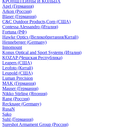
КРОНШТЕЙНЫ И КОЛЬЦА
Apel (Германия)
Arkon (Россия)
Blaser (Германия)
C&C Outdoor Products,Corp (США)
Contessa Alessandro (Италия)
Fortuna (РФ)
Hawke Optics (Великобритания/Китай)
Henneberger (Germany)
Innomount
Konus Optical and Sport Systems (Италия)
KOZAP (Чешская Республика)
Leapers (США)
Leofoto (Китай)
Leupold (США)
Luman Precision
MAK (Германия)
Mauser (Германия)
Nikko Stirling (Япония)
Rang (Россия)
Recknage (Germany)
RusaN
Sako
Suhl (Германия)
Sureshot Armament Group (Россия)