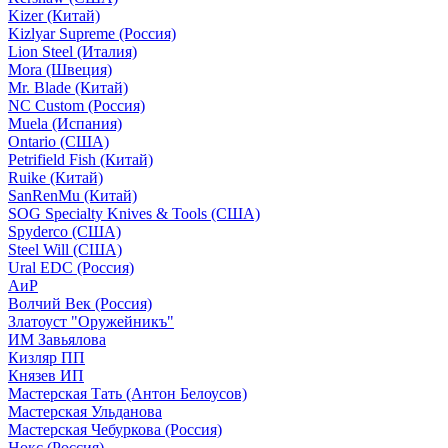
Kizer (Китай)
Kizlyar Supreme (Россия)
Lion Steel (Италия)
Mora (Швеция)
Mr. Blade (Китай)
NC Custom (Россия)
Muela (Испания)
Ontario (США)
Petrifield Fish (Китай)
Ruike (Китай)
SanRenMu (Китай)
SOG Specialty Knives & Tools (США)
Spyderco (США)
Steel Will (США)
Ural EDC (Россия)
АиР
Волчий Век (Россия)
Златоуст "Оружейникъ"
ИМ Завьялова
Кизляр ПП
Князев ИП
Мастерская Тать (Антон Белоусов)
Мастерская Ульданова
Мастерская Чебуркова (Россия)
Нокс (Россия)