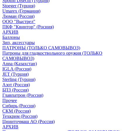
Spoton Disechi (Турция)
Stoeger (Турция)
Umarex (Германия)
Люман (Россия)
ООО "Выстрел"
ПКФ "Квинтор" (Росиия)
АРХИВ
Баллоны
Зип, аксессуары
ПАТРОНЫ (ТОЛЬКО САМОВЫВОЗ)
Патроны для гладкоствольного оружия (ТОЛЬКО
САМОВЫВОЗ)
Anna (Казахстан)
IGLA (Россия)
JET (Турция)
Sterling (Турция)
Азот (Россия)
БПЗ (Россия)
Главпатрон (Россия)
Прочее
Сибирь (Россия)
СКМ (Россия)
Техкрим (Россия)
Цнииточмаш АО (Россия)
АРХИВ