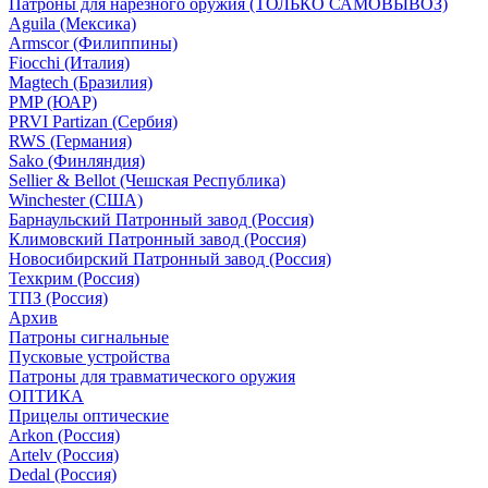
Патроны для нарезного оружия (ТОЛЬКО САМОВЫВОЗ)
Aguila (Мексика)
Armscor (Филиппины)
Fiocchi (Италия)
Magtech (Бразилия)
PMP (ЮАР)
PRVI Partizan (Сербия)
RWS (Германия)
Sako (Финляндия)
Sellier & Bellot (Чешская Республика)
Winchester (США)
Барнаульский Патронный завод (Россия)
Климовский Патронный завод (Россия)
Новосибирский Патронный завод (Россия)
Техкрим (Россия)
ТПЗ (Россия)
Архив
Патроны сигнальные
Пусковые устройства
Патроны для травматического оружия
ОПТИКА
Прицелы оптические
Arkon (Россия)
Artelv (Россия)
Dedal (Россия)