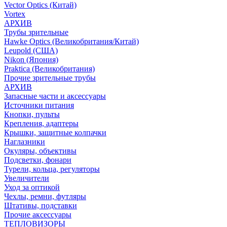
Vector Optics (Китай)
Vortex
АРХИВ
Трубы зрительные
Hawke Optics (Великобритания/Китай)
Leupold (США)
Nikon (Япония)
Praktica (Великобритания)
Прочие зрительные трубы
АРХИВ
Запасные части и аксессуары
Источники питания
Кнопки, пульты
Крепления, адаптеры
Крышки, защитные колпачки
Наглазники
Окуляры, объективы
Подсветки, фонари
Турели, кольца, регуляторы
Увеличители
Уход за оптикой
Чехлы, ремни, футляры
Штативы, подставки
Прочие аксессуары
ТЕПЛОВИЗОРЫ