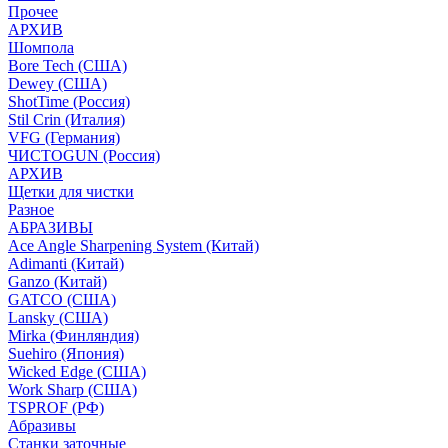
Прочее
АРХИВ
Шомпола
Bore Tech (США)
Dewey (США)
ShotTime (Россия)
Stil Crin (Италия)
VFG (Германия)
ЧИСТОGUN (Россия)
АРХИВ
Щетки для чистки
Разное
АБРАЗИВЫ
Ace Angle Sharpening System (Китай)
Adimanti (Китай)
Ganzo (Китай)
GATCO (США)
Lansky (США)
Mirka (Финляндия)
Suehiro (Япония)
Wicked Edge (США)
Work Sharp (США)
TSPROF (РФ)
Абразивы
Станки заточные