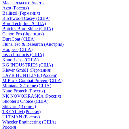
Масла /смазки /пасты
Azot (Россия)
Ballistol (Германия)
Birchwood Casey (США)
Bore Tech, Inc. (США)
Butch’s Bore Shine (СШA)
Canon Pro (Франция)
DuraCoat (США)
Fluna Tec & Research (Австрия)
Hoppe's (США)
Iosso Products (США)
Kano Lab's (США)
KG INDUSTRIES (США)
Klever GmbH (Германия)
LAVR HUNTLINE (Россия)
M-Pro 7 Combat Proven (СШA)
Montana X-Treme (США)
Nano Protech (Россия)
NK NOVOKRASKA (Россия)
Shooter's Choice (СШA)
Stil Crin (Италия)
TREAL-M (Россия)
ULTMAN (Россия)
Wheeler Engineering (СШA)
Россия