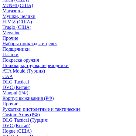
McNett (США)
Магазины
Мушки, целики
HIVIZ (США)
Truglo (США)
Megaline
Прочие
Наборы приклады и цевья
Подщечники
Планки
Покраска оружия
Приклады, трубы, переходники
ATA Mould (Турция)
CAA
DLG Tactical
DVC (Китай)
Magpul (РФ)
Корпус выживания (РФ)
Прочие
Рукоятки пистолетные и тактические
Custom Arms (РФ)
DLG Tactical (Турция)
DVC (Китай)
Hogue (США)