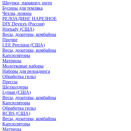
Шнурки, паракорд, нити
Бусины для темляка
Чехлы, ножны
РЕЛОАДИНГ НАРЕЗНОЕ
DIY Devices (Россия)
Hornady (США)
Весы, дозаторы, комбайны
Прочие
LEE Precision (США)
Весы, дозаторы, комбайны
Капсюляторы
Матрицы
Молотковые наборы
Наборы для релоадинга
Обработка гильз
Преcсы
Шелхолдеры
Lyman (США)
Весы, дозаторы, комбайны
Капсюляторы
Обработка гильз
RCBS (США)
Весы, дозаторы, комбайны
Капсюляторы
Матрицы