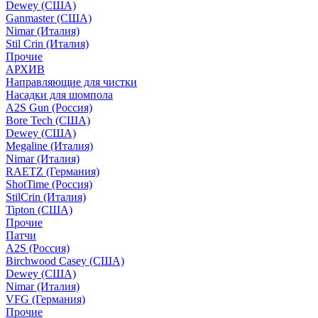
Dewey (США)
Ganmaster (США)
Nimar (Италия)
Stil Crin (Италия)
Прочие
АРХИВ
Направляющие для чистки
Насадки для шомпола
A2S Gun (Россия)
Bore Tech (США)
Dewey (США)
Megaline (Италия)
Nimar (Италия)
RAETZ (Германия)
ShotTime (Россия)
StilCrin (Италия)
Tipton (США)
Прочие
Патчи
A2S (Россия)
Birchwood Casey (США)
Dewey (США)
Nimar (Италия)
VFG (Германия)
Прочие