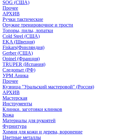
SOG (США)
Прочее
АРХИВ
Ручки тактические
Оружие тренировочное и трости
Топоры, пилы, лопатки
Cold Steel (США)
EKA (Швеция)
Fiskars(Финляндия)
Gerber (США)
Opinel (Франция)
TRUPER (Испания)
Следопыт (РФ)
УРМ Аника
Прочее
Кузница "Уральский мастеровой" (Россия)
АРХИВ
Мастерская
Инструменты
Клинки. заготовки клинков
Кожа
Материалы для рукоятей
Фурнитура
Химия для кожи и дерева, воронение
Цветные металлы