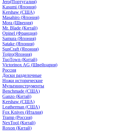
Jero(Португалия)
Kasumi (Япония)
Kershaw (США)
Masahiro (Япония)
Mora (Швеция)
Mr. Blade (Китай)
Opinel (Франция)
Samura (Япония)
Satake (Япония)
SunCraft (Япония)
Tojiro(Япония)
TuoTown (Китай)
Victorinox AG (Швейцария)
Россия
Доски разделочные
Ножи исторические
Мультиинструменты
Benchmade (США)
Ganzo (Китай)
Kershaw (США)
Leatherman (США)
Fox Knives (Италия)
Tramp (Россия)
NexTool (Китай)
Roxon (Китай)