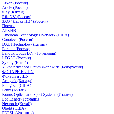
Arkon (Россия)
Artelv (Россия)
iRay (Китай)
RikaNV (Россия)
ЗАО "Дедал-НВ" (Россия)
Прочие
АРХИВ
American Technologies Network (США)
Conotech (Россия)
DALI Technology (Китай)
Fortuna (Россия)
Lahoux Optics B.V. (Голландия)
LEGAT (Россия)
Sytong (Китай)
YukonAdvanced Optics Worldwide (Белоруссия)
ФОНАРИ И ЛЦУ
Фонари и ЛЦУ
Armytek (Канада)
Energizer (США)
Fenix (Китай)
Konus Optical and Sport Systems (Италия)
Led Lenser (Германия)
Nextorch (Китай)
Olight (США)
PETZL (Франция)