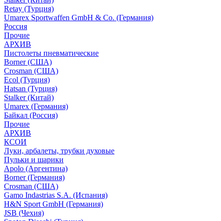
Retay (Турция)
Umarex Sportwaffen GmbH & Co. (Германия)
Россия
Прочие
АРХИВ
Пистолеты пневматические
Borner (США)
Crosman (США)
Ecol (Турция)
Hatsan (Турция)
Stalker (Китай)
Umarex (Германия)
Байкал (Россия)
Прочие
АРХИВ
КСОИ
Луки, арбалеты, трубки духовые
Пульки и шарики
Apolo (Аргентина)
Borner (Германия)
Crosman (США)
Gamo Indastrias S.A. (Испания)
H&N Sport GmbH (Германия)
JSB (Чехия)