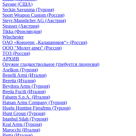
Savage (США)
Seckin Savunma (Турция)
Sport Weapon Custom (Россия)
Steyr-Mannlicher AG (Австрия)
Strasser (Австрия)
Tikka (Финляндия)
Winchester
ОАО «Концерн „Калашников“» (Россия)
ООО "Молот армз" (Россия)
ТОЗ (Россия)
АРХИВ
Оружие гладкоствольное (требуется лицензия)
Aselkon (Турция)
Benelli Armi (Италия)
Beretta (Италия)
Beydora Arms (Турция)
Breda Fucili (Италия)
Fabarm S.p.A. (Италия)
Hatsan Arms Company (Турция)
Huglu Hunting Fireafrms (Турция)
Hunt Group (Турция)
Istanbul Silah (Турция)
Kral Arms (Турция)
Marocchi (Италия)
Pietta (Италия)