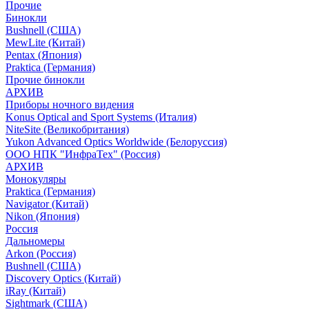
Прочие
Бинокли
Bushnell (США)
MewLite (Китай)
Pentax (Япония)
Praktica (Германия)
Прочие бинокли
АРХИВ
Приборы ночного видения
Konus Optical and Sport Systems (Италия)
NiteSite (Великобритания)
Yukon Advanced Optics Worldwide (Белоруссия)
ООО НПК "ИнфраТех" (Россия)
АРХИВ
Монокуляры
Praktica (Германия)
Navigator (Китай)
Nikon (Япония)
Россия
Дальномеры
Arkon (Россия)
Bushnell (США)
Discovery Optics (Китай)
iRay (Китай)
Sightmark (США)