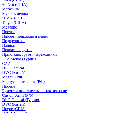
McNett (США)
Магазины
Мушки, целики
HIVIZ (США)
Truglo (США)
Megaline
Прочие
Наборы приклады и цевья
Подщечники
Планки
Покраска оружия
Приклады, трубы, переходники
ATA Mould (Турция)
CAA
DLG Tactical
DVC (Китай)
Magpul (РФ)
Корпус выживания (РФ)
Прочие
Рукоятки пистолетные и тактические
Custom Arms (РФ)
DLG Tactical (Турция)
DVC (Китай)
Hogue (США)