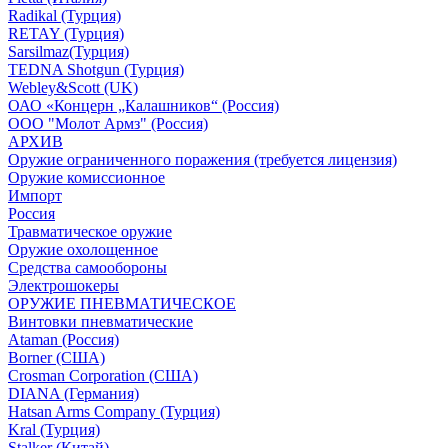
Radikal (Турция)
RETAY (Турция)
Sarsilmaz(Турция)
TEDNA Shotgun (Турция)
Webley&Scott (UK)
ОАО «Концерн „Калашников“ (Россия)
ООО "Молот Армз" (Россия)
АРХИВ
Оружие ограниченного поражения (требуется лицензия)
Оружие комиссионное
Импорт
Россия
Травматическое оружие
Оружие охолощенное
Средства самообороны
Электрошокеры
ОРУЖИЕ ПНЕВМАТИЧЕСКОЕ
Винтовки пневматические
Ataman (Россия)
Borner (США)
Crosman Corporation (США)
DIANA (Германия)
Hatsan Arms Company (Турция)
Kral (Турция)
Stalker (Китай)