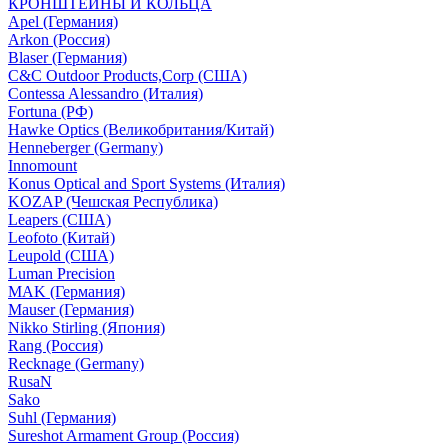
КРОНШТЕЙНЫ И КОЛЬЦА
Apel (Германия)
Arkon (Россия)
Blaser (Германия)
C&C Outdoor Products,Corp (США)
Contessa Alessandro (Италия)
Fortuna (РФ)
Hawke Optics (Великобритания/Китай)
Henneberger (Germany)
Innomount
Konus Optical and Sport Systems (Италия)
KOZAP (Чешская Республика)
Leapers (США)
Leofoto (Китай)
Leupold (США)
Luman Precision
MAK (Германия)
Mauser (Германия)
Nikko Stirling (Япония)
Rang (Россия)
Recknage (Germany)
RusaN
Sako
Suhl (Германия)
Sureshot Armament Group (Россия)