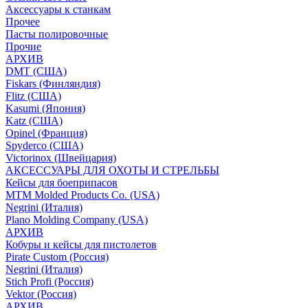
Аксессуары к станкам
Прочее
Пасты полировочные
Прочие
АРХИВ
DMT (США)
Fiskars (Финляндия)
Flitz (США)
Kasumi (Япония)
Katz (США)
Opinel (Франция)
Spyderco (США)
Victorinox (Швейцария)
АКСЕССУАРЫ ДЛЯ ОХОТЫ И СТРЕЛЬБЫ
Кейсы для боеприпасов
MTM Molded Products Co. (USA)
Negrini (Италия)
Plano Molding Company (USA)
АРХИВ
Кобуры и кейсы для пистолетов
Pirate Custom (Россия)
Negrini (Италия)
Stich Profi (Россия)
Vektor (Россия)
АРХИВ