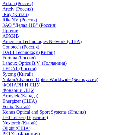
Arkon (Россия)
Artelv (Россия)
iRay (Китай)
RikaNV (Россия)
ЗАО "Дедал-НВ" (Россия)
Прочие
АРХИВ
American Technologies Network (США)
Conotech (Россия)
DALI Technology (Китай)
Fortuna (Россия)
Lahoux Optics B.V. (Голландия)
LEGAT (Россия)
Sytong (Китай)
YukonAdvanced Optics Worldwide (Белоруссия)
ФОНАРИ И ЛЦУ
Фонари и ЛЦУ
Armytek (Канада)
Energizer (США)
Fenix (Китай)
Konus Optical and Sport Systems (Италия)
Led Lenser (Германия)
Nextorch (Китай)
Olight (США)
PETZL (Франция)