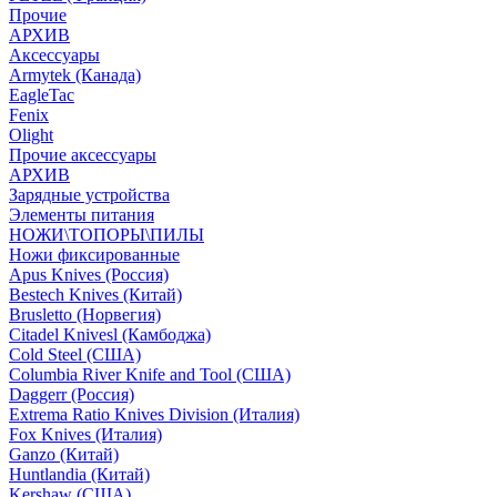
Прочие
АРХИВ
Аксессуары
Armytek (Канада)
EagleTac
Fenix
Olight
Прочие аксессуары
АРХИВ
Зарядные устройства
Элементы питания
НОЖИ\ТОПОРЫ\ПИЛЫ
Ножи фиксированные
Apus Knives (Россия)
Bestech Knives (Китай)
Brusletto (Норвегия)
Citadel Knivesl (Камбоджа)
Cold Steel (США)
Columbia River Knife and Tool (США)
Daggerr (Россия)
Extrema Ratio Knives Division (Италия)
Fox Knives (Италия)
Ganzo (Китай)
Huntlandia (Китай)
Kershaw (США)