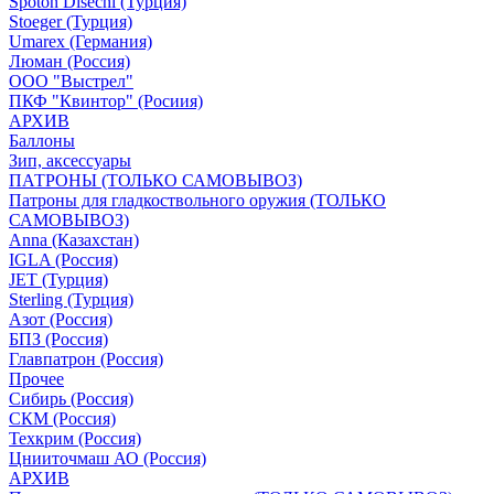
Spoton Disechi (Турция)
Stoeger (Турция)
Umarex (Германия)
Люман (Россия)
ООО "Выстрел"
ПКФ "Квинтор" (Росиия)
АРХИВ
Баллоны
Зип, аксессуары
ПАТРОНЫ (ТОЛЬКО САМОВЫВОЗ)
Патроны для гладкоствольного оружия (ТОЛЬКО
САМОВЫВОЗ)
Anna (Казахстан)
IGLA (Россия)
JET (Турция)
Sterling (Турция)
Азот (Россия)
БПЗ (Россия)
Главпатрон (Россия)
Прочее
Сибирь (Россия)
СКМ (Россия)
Техкрим (Россия)
Цнииточмаш АО (Россия)
АРХИВ