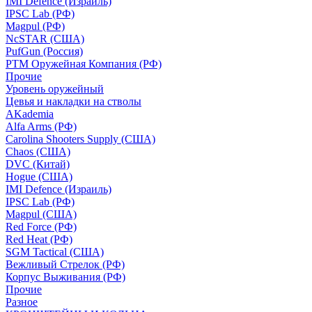
IMI Defence (Израиль)
IPSC Lab (РФ)
Magpul (РФ)
NcSTAR (США)
PufGun (Россия)
РТМ Оружейная Компания (РФ)
Прочие
Уровень оружейный
Цевья и накладки на стволы
AKademia
Alfa Arms (РФ)
Carolina Shooters Supply (США)
Chaos (США)
DVC (Китай)
Hogue (США)
IMI Defence (Израиль)
IPSC Lab (РФ)
Magpul (США)
Red Force (РФ)
Red Heat (РФ)
SGM Tactical (США)
Вежливый Стрелок (РФ)
Корпус Выживания (РФ)
Прочие
Разное