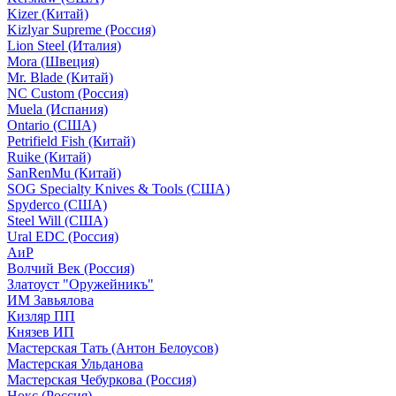
Kizer (Китай)
Kizlyar Supreme (Россия)
Lion Steel (Италия)
Mora (Швеция)
Mr. Blade (Китай)
NC Custom (Россия)
Muela (Испания)
Ontario (США)
Petrifield Fish (Китай)
Ruike (Китай)
SanRenMu (Китай)
SOG Specialty Knives & Tools (США)
Spyderco (США)
Steel Will (США)
Ural EDC (Россия)
АиР
Волчий Век (Россия)
Златоуст "Оружейникъ"
ИМ Завьялова
Кизляр ПП
Князев ИП
Мастерская Тать (Антон Белоусов)
Мастерская Ульданова
Мастерская Чебуркова (Россия)
Нокс (Россия)