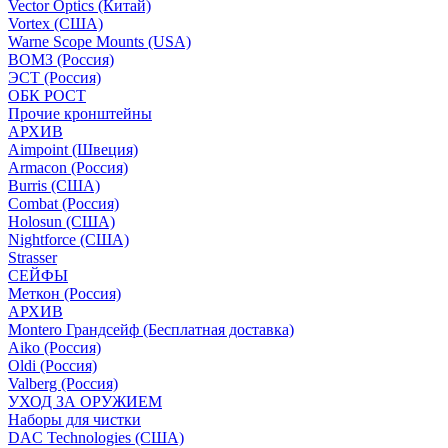
Vector Optics (Китай)
Vortex (США)
Warne Scope Mounts (USA)
ВОМЗ (Россия)
ЭСТ (Россия)
ОБК РОСТ
Прочие кронштейны
АРХИВ
Aimpoint (Швеция)
Armacon (Россия)
Burris (США)
Combat (Россия)
Holosun (США)
Nightforce (США)
Strasser
СЕЙФЫ
Меткон (Россия)
АРХИВ
Montero Грандсейф (Бесплатная доставка)
Aiko (Россия)
Oldi (Россия)
Valberg (Россия)
УХОД ЗА ОРУЖИЕМ
Наборы для чистки
DAC Technologies (США)