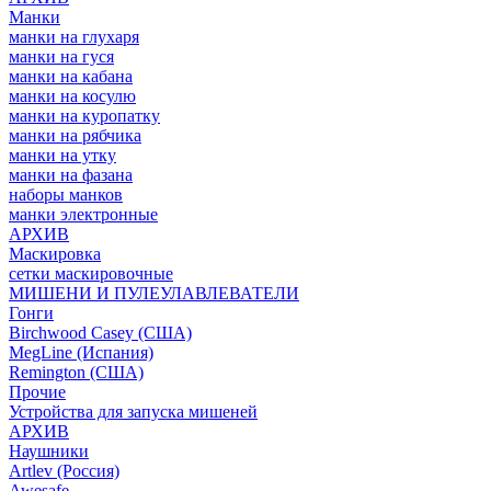
Манки
манки на глухаря
манки на гуся
манки на кабана
манки на косулю
манки на куропатку
манки на рябчика
манки на утку
манки на фазана
наборы манков
манки электронные
АРХИВ
Маскировка
сетки маскировочные
МИШЕНИ И ПУЛЕУЛАВЛЕВАТЕЛИ
Гонги
Birchwood Casey (США)
MegLine (Испания)
Remington (США)
Прочие
Устройства для запуска мишеней
АРХИВ
Наушники
Artlev (Россия)
Awesafe