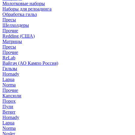
Молотковые наборы
Наборы для релоадинга
Обработка гильз
Пресы
Шелхолдеры
Прочие
Redding (США)
Матрицы
Пресы
Прочие
ReLab
Вайгач (АО Кампо Россия)
Гильзы
Hornady
Lapua
Norma
Прочие
Капсюли
Порох
Пули
Berger
Hornady
Lapua
Norma
Nosler