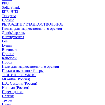
PPU
Solid Shank
БПЗ, НПЗ
Техкрим
Прочие
РЕЛОАДИНГ ГЛАДКОСТВОЛЬНОЕ
Гильзы для гладкоствольного оружия
Дробь/картечь
Инструменты
Lee
Lyman
Военохот
Прочие
Капсюли
Порох
Пули для гладкоствольного оружия
Пыжи и пыж-контейнеры
ТЮНИНГ ОРУЖИЯ
MG-ultra (Россия)
L.A. Customs (Россия)
Hartman (Россия)
Переходники
Планки
Трубы
Цевья