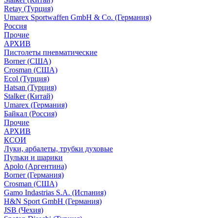
Retay (Турция)
Umarex Sportwaffen GmbH & Co. (Германия)
Россия
Прочие
АРХИВ
Пистолеты пневматические
Borner (США)
Crosman (США)
Ecol (Турция)
Hatsan (Турция)
Stalker (Китай)
Umarex (Германия)
Байкал (Россия)
Прочие
АРХИВ
КСОИ
Луки, арбалеты, трубки духовые
Пульки и шарики
Apolo (Аргентина)
Borner (Германия)
Crosman (США)
Gamo Indastrias S.A. (Испания)
H&N Sport GmbH (Германия)
JSB (Чехия)