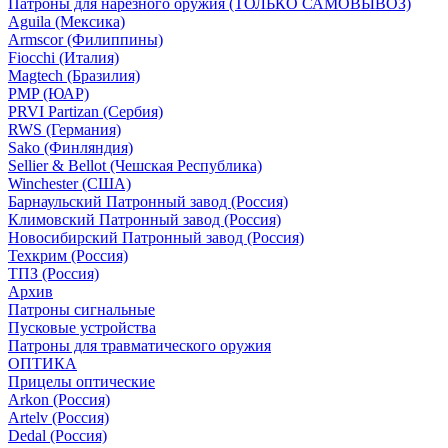
Патроны для нарезного оружия (ТОЛЬКО САМОВЫВОЗ)
Aguila (Мексика)
Armscor (Филиппины)
Fiocchi (Италия)
Magtech (Бразилия)
PMP (ЮАР)
PRVI Partizan (Сербия)
RWS (Германия)
Sako (Финляндия)
Sellier & Bellot (Чешская Республика)
Winchester (США)
Барнаульский Патронный завод (Россия)
Климовский Патронный завод (Россия)
Новосибирский Патронный завод (Россия)
Техкрим (Россия)
ТПЗ (Россия)
Архив
Патроны сигнальные
Пусковые устройства
Патроны для травматического оружия
ОПТИКА
Прицелы оптические
Arkon (Россия)
Artelv (Россия)
Dedal (Россия)