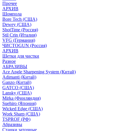
Прочее
АРХИВ
Шомпола
Bore Tech (США)
Dewey (США)
ShotTime (Россия)
Stil Crin (Италия)
VFG (Германия)
ЧИСТОGUN (Россия)
АРХИВ
Щетки для чистки
Разное
АБРАЗИВЫ
Ace Angle Sharpening System (Китай)
Adimanti (Китай)
Ganzo (Китай)
GATCO (США)
Lansky (США)
Mirka (Финляндия)
Suehiro (Япония)
Wicked Edge (США)
Work Sharp (США)
TSPROF (РФ)
Абразивы
Станки заточные