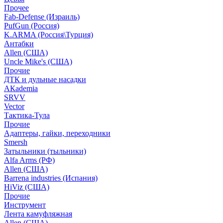
Прочее
Fab-Defense (Израиль)
PufGun (Россия)
K.ARMA (Россия\Турция)
Антабки
Allen (США)
Uncle Mike's (США)
Прочие
ДТК и дульные насадки
АКademia
SRVV
Vector
Тактика-Тула
Прочие
Адаптеры, гайки, переходники
Smersh
Затыльники (тыльники)
Alfa Arms (РФ)
Allen (США)
Barrena industries (Испания)
HiViz (США)
Прочие
Инструмент
Лента камуфляжная
Allen (США)