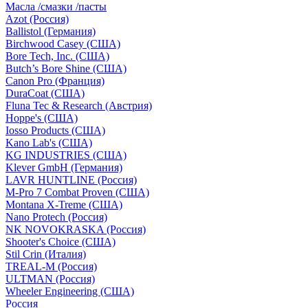
Масла /смазки /пасты
Azot (Россия)
Ballistol (Германия)
Birchwood Casey (США)
Bore Tech, Inc. (США)
Butch’s Bore Shine (СШA)
Canon Pro (Франция)
DuraCoat (США)
Fluna Tec & Research (Австрия)
Hoppe's (США)
Iosso Products (США)
Kano Lab's (США)
KG INDUSTRIES (США)
Klever GmbH (Германия)
LAVR HUNTLINE (Россия)
M-Pro 7 Combat Proven (СШA)
Montana X-Treme (США)
Nano Protech (Россия)
NK NOVOKRASKA (Россия)
Shooter's Choice (СШA)
Stil Crin (Италия)
TREAL-M (Россия)
ULTMAN (Россия)
Wheeler Engineering (СШA)
Россия