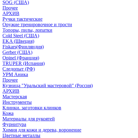
SOG (США)
Прочее
АРХИВ
Ручки тактические
Оружие тренировочное и трости
Топоры, пилы, лопатки
Cold Steel (США)
EKA (Швеция)
Fiskars(Финляндия)
Gerber (США)
Opinel (Франция)
TRUPER (Испания)
Следопыт (РФ)
УРМ Аника
Прочее
Кузница "Уральский мастеровой" (Россия)
АРХИВ
Мастерская
Инструменты
Клинки. заготовки клинков
Кожа
Материалы для рукоятей
Фурнитура
Химия для кожи и дерева, воронение
Цветные металлы