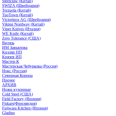
Steelclaw (Китай)
SWIZA (Швейцария)
Terzuola (Китай)
TuoTown (Китай)
Victorinox AG (Швейцария)
Viking Nordway (Китай)
Viper Knives (Италия)
WE Knife (Китай)
Zero Tolerance (США)
Витязь
ИМ Завьялова
Кизляр ПП
Князев ИП
Мастер-К
Мастерская Чебуркова (Россия)
Нокс (Россия)
Северная Корона
Прочее
АРХИВ
Ножи кухонные
Cold Steel (США)
Field Factory (Япония)
Fiskars(Финляндия)
Fujiwara Kitchen (Япония)
Gladius