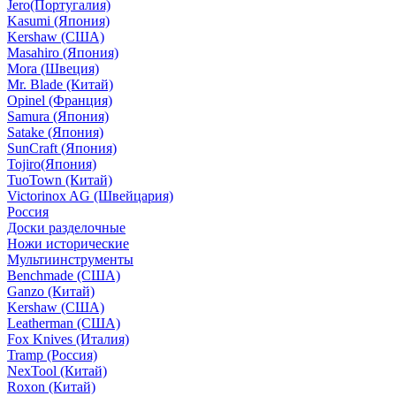
Jero(Португалия)
Kasumi (Япония)
Kershaw (США)
Masahiro (Япония)
Mora (Швеция)
Mr. Blade (Китай)
Opinel (Франция)
Samura (Япония)
Satake (Япония)
SunCraft (Япония)
Tojiro(Япония)
TuoTown (Китай)
Victorinox AG (Швейцария)
Россия
Доски разделочные
Ножи исторические
Мультиинструменты
Benchmade (США)
Ganzo (Китай)
Kershaw (США)
Leatherman (США)
Fox Knives (Италия)
Tramp (Россия)
NexTool (Китай)
Roxon (Китай)