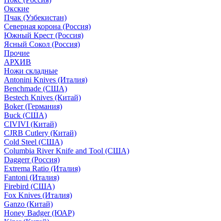
Окские
Пчак (Узбекистан)
Северная корона (Россия)
Южный Крест (Россия)
Ясный Сокол (Россия)
Прочие
АРХИВ
Ножи складные
Antonini Knives (Италия)
Benchmade (США)
Bestech Knives (Китай)
Boker (Германия)
Buck (США)
CIVIVI (Китай)
CJRB Cutlery (Китай)
Cold Steel (США)
Columbia River Knife and Tool (США)
Daggerr (Россия)
Extrema Ratio (Италия)
Fantoni (Италия)
Firebird (США)
Fox Knives (Италия)
Ganzo (Китай)
Honey Badger (ЮАР)