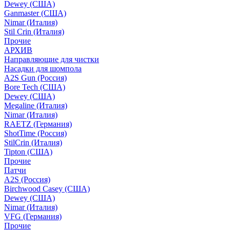
Dewey (США)
Ganmaster (США)
Nimar (Италия)
Stil Crin (Италия)
Прочие
АРХИВ
Направляющие для чистки
Насадки для шомпола
A2S Gun (Россия)
Bore Tech (США)
Dewey (США)
Megaline (Италия)
Nimar (Италия)
RAETZ (Германия)
ShotTime (Россия)
StilCrin (Италия)
Tipton (США)
Прочие
Патчи
A2S (Россия)
Birchwood Casey (США)
Dewey (США)
Nimar (Италия)
VFG (Германия)
Прочие