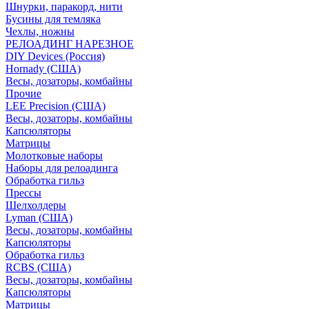
Шнурки, паракорд, нити
Бусины для темляка
Чехлы, ножны
РЕЛОАДИНГ НАРЕЗНОЕ
DIY Devices (Россия)
Hornady (США)
Весы, дозаторы, комбайны
Прочие
LEE Precision (США)
Весы, дозаторы, комбайны
Капсюляторы
Матрицы
Молотковые наборы
Наборы для релоадинга
Обработка гильз
Преcсы
Шелхолдеры
Lyman (США)
Весы, дозаторы, комбайны
Капсюляторы
Обработка гильз
RCBS (США)
Весы, дозаторы, комбайны
Капсюляторы
Матрицы