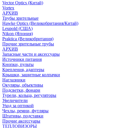
Vector Optics (Китай)
Vortex
АРХИВ
Трубы зрительные
Hawke Optics (Великобритания/Китай)
Leupold (США)
Nikon (Япония)
Praktica (Великобритания)
Прочие зрительные трубы
АРХИВ
Запасные части и аксессуары
Источники питания
Кнопки, пульты
Крепления, адаптеры
Крышки, защитные колпачки
Наглазники
Окуляры, объективы
Подсветки, фонари
Турели, кольца, регуляторы
Увеличители
Уход за оптикой
Чехлы, ремни, футляры
Штативы, подставки
Прочие аксессуары
ТЕПЛОВИЗОРЫ