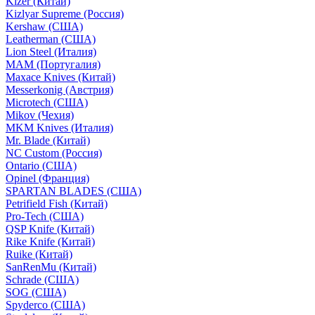
Kizer (Китай)
Kizlyar Supreme (Россия)
Kershaw (США)
Leatherman (США)
Lion Steel (Италия)
MAM (Португалия)
Maxace Knives (Китай)
Messerkonig (Австрия)
Microtech (США)
Mikov (Чехия)
MKM Knives (Италия)
Mr. Blade (Китай)
NC Custom (Россия)
Ontario (США)
Opinel (Франция)
SPARTAN BLADES (США)
Petrifield Fish (Китай)
Pro-Tech (США)
QSP Knife (Китай)
Rike Knife (Китай)
Ruike (Китай)
SanRenMu (Китай)
Schrade (США)
SOG (США)
Spyderco (США)