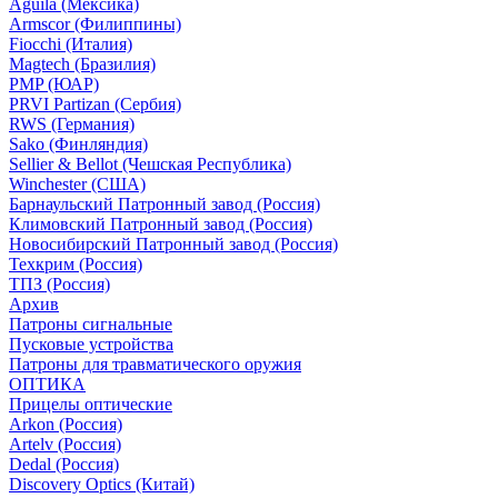
Aguila (Мексика)
Armscor (Филиппины)
Fiocchi (Италия)
Magtech (Бразилия)
PMP (ЮАР)
PRVI Partizan (Сербия)
RWS (Германия)
Sako (Финляндия)
Sellier & Bellot (Чешская Республика)
Winchester (США)
Барнаульский Патронный завод (Россия)
Климовский Патронный завод (Россия)
Новосибирский Патронный завод (Россия)
Техкрим (Россия)
ТПЗ (Россия)
Архив
Патроны сигнальные
Пусковые устройства
Патроны для травматического оружия
ОПТИКА
Прицелы оптические
Arkon (Россия)
Artelv (Россия)
Dedal (Россия)
Discovery Optics (Китай)