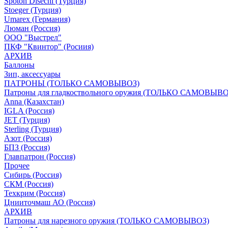
Spoton Disechi (Турция)
Stoeger (Турция)
Umarex (Германия)
Люман (Россия)
ООО "Выстрел"
ПКФ "Квинтор" (Росиия)
АРХИВ
Баллоны
Зип, аксессуары
ПАТРОНЫ (ТОЛЬКО САМОВЫВОЗ)
Патроны для гладкоствольного оружия (ТОЛЬКО САМОВЫВО
Anna (Казахстан)
IGLA (Россия)
JET (Турция)
Sterling (Турция)
Азот (Россия)
БПЗ (Россия)
Главпатрон (Россия)
Прочее
Сибирь (Россия)
СКМ (Россия)
Техкрим (Россия)
Цнииточмаш АО (Россия)
АРХИВ
Патроны для нарезного оружия (ТОЛЬКО САМОВЫВОЗ)