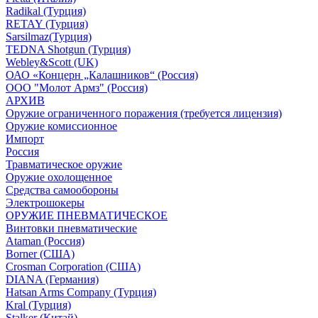
Radikal (Турция)
RETAY (Турция)
Sarsilmaz(Турция)
TEDNA Shotgun (Турция)
Webley&Scott (UK)
ОАО «Концерн „Калашников“ (Россия)
ООО "Молот Армз" (Россия)
АРХИВ
Оружие ограниченного поражения (требуется лицензия)
Оружие комиссионное
Импорт
Россия
Травматическое оружие
Оружие охолощенное
Средства самообороны
Электрошокеры
ОРУЖИЕ ПНЕВМАТИЧЕСКОЕ
Винтовки пневматические
Ataman (Россия)
Borner (США)
Crosman Corporation (США)
DIANA (Германия)
Hatsan Arms Company (Турция)
Kral (Турция)
Stalker (Китай)