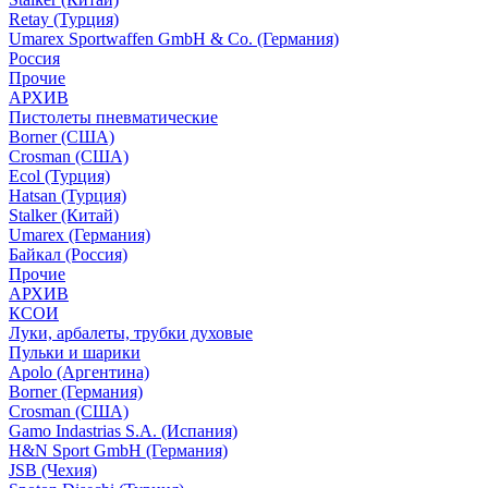
Retay (Турция)
Umarex Sportwaffen GmbH & Co. (Германия)
Россия
Прочие
АРХИВ
Пистолеты пневматические
Borner (США)
Crosman (США)
Ecol (Турция)
Hatsan (Турция)
Stalker (Китай)
Umarex (Германия)
Байкал (Россия)
Прочие
АРХИВ
КСОИ
Луки, арбалеты, трубки духовые
Пульки и шарики
Apolo (Аргентина)
Borner (Германия)
Crosman (США)
Gamo Indastrias S.A. (Испания)
H&N Sport GmbH (Германия)
JSB (Чехия)