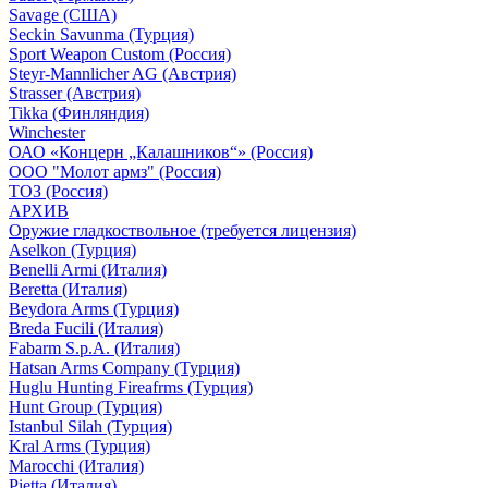
Savage (США)
Seckin Savunma (Турция)
Sport Weapon Custom (Россия)
Steyr-Mannlicher AG (Австрия)
Strasser (Австрия)
Tikka (Финляндия)
Winchester
ОАО «Концерн „Калашников“» (Россия)
ООО "Молот армз" (Россия)
ТОЗ (Россия)
АРХИВ
Оружие гладкоствольное (требуется лицензия)
Aselkon (Турция)
Benelli Armi (Италия)
Beretta (Италия)
Beydora Arms (Турция)
Breda Fucili (Италия)
Fabarm S.p.A. (Италия)
Hatsan Arms Company (Турция)
Huglu Hunting Fireafrms (Турция)
Hunt Group (Турция)
Istanbul Silah (Турция)
Kral Arms (Турция)
Marocchi (Италия)
Pietta (Италия)