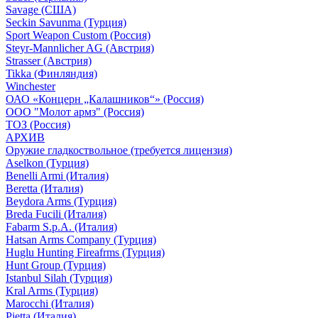
Savage (США)
Seckin Savunma (Турция)
Sport Weapon Custom (Россия)
Steyr-Mannlicher AG (Австрия)
Strasser (Австрия)
Tikka (Финляндия)
Winchester
ОАО «Концерн „Калашников“» (Россия)
ООО "Молот армз" (Россия)
ТОЗ (Россия)
АРХИВ
Оружие гладкоствольное (требуется лицензия)
Aselkon (Турция)
Benelli Armi (Италия)
Beretta (Италия)
Beydora Arms (Турция)
Breda Fucili (Италия)
Fabarm S.p.A. (Италия)
Hatsan Arms Company (Турция)
Huglu Hunting Fireafrms (Турция)
Hunt Group (Турция)
Istanbul Silah (Турция)
Kral Arms (Турция)
Marocchi (Италия)
Pietta (Италия)