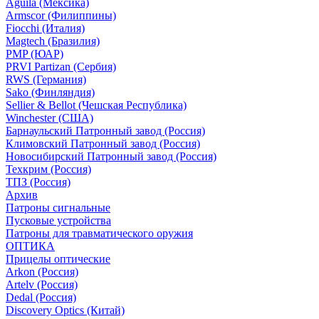
Aguila (Мексика)
Armscor (Филиппины)
Fiocchi (Италия)
Magtech (Бразилия)
PMP (ЮАР)
PRVI Partizan (Сербия)
RWS (Германия)
Sako (Финляндия)
Sellier & Bellot (Чешская Республика)
Winchester (США)
Барнаульский Патронный завод (Россия)
Климовский Патронный завод (Россия)
Новосибирский Патронный завод (Россия)
Техкрим (Россия)
ТПЗ (Россия)
Архив
Патроны сигнальные
Пусковые устройства
Патроны для травматического оружия
ОПТИКА
Прицелы оптические
Arkon (Россия)
Artelv (Россия)
Dedal (Россия)
Discovery Optics (Китай)