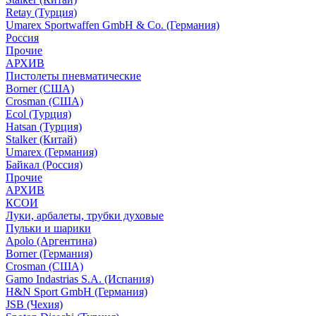
Retay (Турция)
Umarex Sportwaffen GmbH & Co. (Германия)
Россия
Прочие
АРХИВ
Пистолеты пневматические
Borner (США)
Crosman (США)
Ecol (Турция)
Hatsan (Турция)
Stalker (Китай)
Umarex (Германия)
Байкал (Россия)
Прочие
АРХИВ
КСОИ
Луки, арбалеты, трубки духовые
Пульки и шарики
Apolo (Аргентина)
Borner (Германия)
Crosman (США)
Gamo Indastrias S.A. (Испания)
H&N Sport GmbH (Германия)
JSB (Чехия)