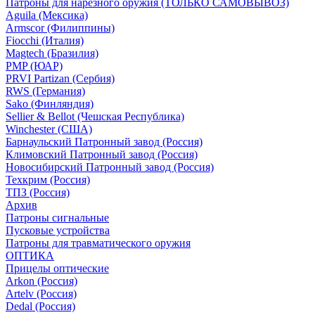
Патроны для нарезного оружия (ТОЛЬКО САМОВЫВОЗ)
Aguila (Мексика)
Armscor (Филиппины)
Fiocchi (Италия)
Magtech (Бразилия)
PMP (ЮАР)
PRVI Partizan (Сербия)
RWS (Германия)
Sako (Финляндия)
Sellier & Bellot (Чешская Республика)
Winchester (США)
Барнаульский Патронный завод (Россия)
Климовский Патронный завод (Россия)
Новосибирский Патронный завод (Россия)
Техкрим (Россия)
ТПЗ (Россия)
Архив
Патроны сигнальные
Пусковые устройства
Патроны для травматического оружия
ОПТИКА
Прицелы оптические
Arkon (Россия)
Artelv (Россия)
Dedal (Россия)