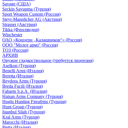
Savage (США)
Seckin Savunma (Турция)
Sport Weapon Custom (Россия)
Steyr-Mannlicher AG (Австрия)
Strasser (Австрия)
Tikka (Финляндия)
Winchester
ОАО «Концерн „Калашников“» (Россия)
ООО "Молот армз" (Россия)
ТОЗ (Россия)
АРХИВ
Оружие гладкоствольное (требуется лицензия)
Aselkon (Турция)
Benelli Armi (Италия)
Beretta (Италия)
Beydora Arms (Турция)
Breda Fucili (Италия)
Fabarm S.p.A. (Италия)
Hatsan Arms Company (Турция)
Huglu Hunting Fireafrms (Турция)
Hunt Group (Турция)
Istanbul Silah (Турция)
Kral Arms (Турция)
Marocchi (Италия)
Pietta (Италия)