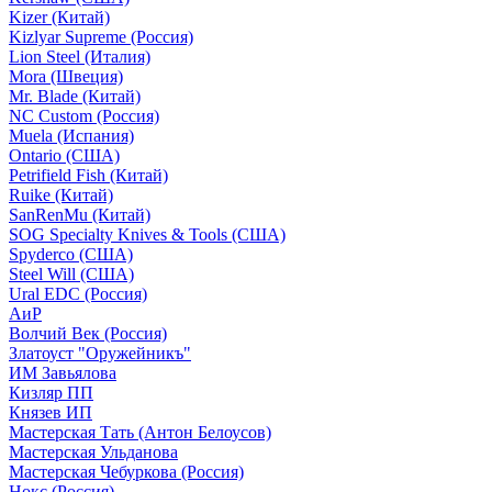
Kizer (Китай)
Kizlyar Supreme (Россия)
Lion Steel (Италия)
Mora (Швеция)
Mr. Blade (Китай)
NC Custom (Россия)
Muela (Испания)
Ontario (США)
Petrifield Fish (Китай)
Ruike (Китай)
SanRenMu (Китай)
SOG Specialty Knives & Tools (США)
Spyderco (США)
Steel Will (США)
Ural EDC (Россия)
АиР
Волчий Век (Россия)
Златоуст "Оружейникъ"
ИМ Завьялова
Кизляр ПП
Князев ИП
Мастерская Тать (Антон Белоусов)
Мастерская Ульданова
Мастерская Чебуркова (Россия)
Нокс (Россия)