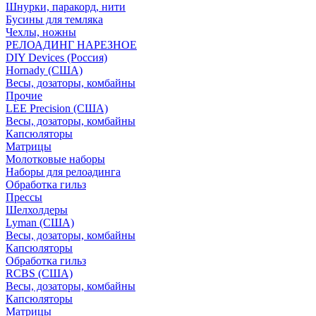
Шнурки, паракорд, нити
Бусины для темляка
Чехлы, ножны
РЕЛОАДИНГ НАРЕЗНОЕ
DIY Devices (Россия)
Hornady (США)
Весы, дозаторы, комбайны
Прочие
LEE Precision (США)
Весы, дозаторы, комбайны
Капсюляторы
Матрицы
Молотковые наборы
Наборы для релоадинга
Обработка гильз
Преcсы
Шелхолдеры
Lyman (США)
Весы, дозаторы, комбайны
Капсюляторы
Обработка гильз
RCBS (США)
Весы, дозаторы, комбайны
Капсюляторы
Матрицы