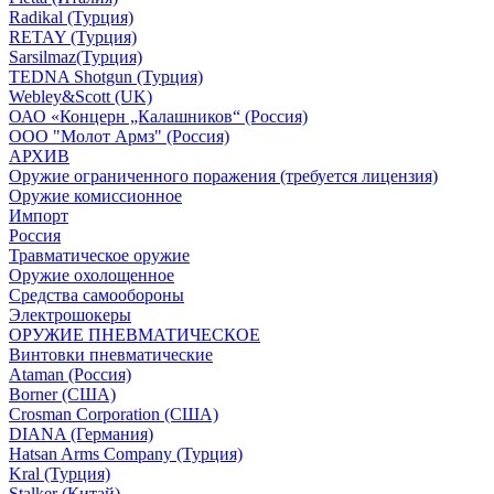
Radikal (Турция)
RETAY (Турция)
Sarsilmaz(Турция)
TEDNA Shotgun (Турция)
Webley&Scott (UK)
ОАО «Концерн „Калашников“ (Россия)
ООО "Молот Армз" (Россия)
АРХИВ
Оружие ограниченного поражения (требуется лицензия)
Оружие комиссионное
Импорт
Россия
Травматическое оружие
Оружие охолощенное
Средства самообороны
Электрошокеры
ОРУЖИЕ ПНЕВМАТИЧЕСКОЕ
Винтовки пневматические
Ataman (Россия)
Borner (США)
Crosman Corporation (США)
DIANA (Германия)
Hatsan Arms Company (Турция)
Kral (Турция)
Stalker (Китай)