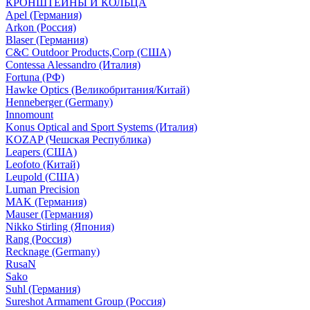
КРОНШТЕЙНЫ И КОЛЬЦА
Apel (Германия)
Arkon (Россия)
Blaser (Германия)
C&C Outdoor Products,Corp (США)
Contessa Alessandro (Италия)
Fortuna (РФ)
Hawke Optics (Великобритания/Китай)
Henneberger (Germany)
Innomount
Konus Optical and Sport Systems (Италия)
KOZAP (Чешская Республика)
Leapers (США)
Leofoto (Китай)
Leupold (США)
Luman Precision
MAK (Германия)
Mauser (Германия)
Nikko Stirling (Япония)
Rang (Россия)
Recknage (Germany)
RusaN
Sako
Suhl (Германия)
Sureshot Armament Group (Россия)