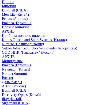
Прочие
Бинокли
Bushnell (США)
MewLite (Китай)
Pentax (Япония)
Praktica (Германия)
Прочие бинокли
АРХИВ
Приборы ночного видения
Konus Optical and Sport Systems (Италия)
NiteSite (Великобритания)
Yukon Advanced Optics Worldwide (Белоруссия)
ООО НПК "ИнфраТех" (Россия)
АРХИВ
Монокуляры
Praktica (Германия)
Navigator (Китай)
Nikon (Япония)
Россия
Дальномеры
Arkon (Россия)
Bushnell (США)
Discovery Optics (Китай)
iRay (Китай)
Sightmark (США)