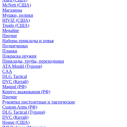
McNett (США)
Магазины
Мушки, целики
HIVIZ (США)
Truglo (США)
Megaline
Прочие
Наборы приклады и цевья
Подщечники
Планки
Покраска оружия
Приклады, трубы, переходники
ATA Mould (Турция)
CAA
DLG Tactical
DVC (Китай)
Magpul (РФ)
Корпус выживания (РФ)
Прочие
Рукоятки пистолетные и тактические
Custom Arms (РФ)
DLG Tactical (Турция)
DVC (Китай)
Hogue (США)