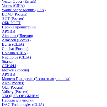
Vector Optics (Китай)
Vortex (США)
Warne Scope Mounts (USA)
ВОМЗ (Россия)
ЭСТ (Россия)
ОБК РОСТ
Прочие кронштейны
АРХИВ
Aimpoint (Швеция)
Armacon (Россия)
Burris (США)
Combat (Россия)
Holosun (США)
Nightforce (США)
Strasser
СЕЙФЫ
Меткон (Россия)
АРХИВ
Montero Грандсейф (Бесплатная доставка)
Aiko (Россия)
Oldi (Россия)
Valberg (Россия)
УХОД ЗА ОРУЖИЕМ
Наборы для чистки
DAC Technologies (США)