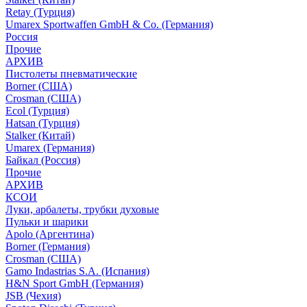
Retay (Турция)
Umarex Sportwaffen GmbH & Co. (Германия)
Россия
Прочие
АРХИВ
Пистолеты пневматические
Borner (США)
Crosman (США)
Ecol (Турция)
Hatsan (Турция)
Stalker (Китай)
Umarex (Германия)
Байкал (Россия)
Прочие
АРХИВ
КСОИ
Луки, арбалеты, трубки духовые
Пульки и шарики
Apolo (Аргентина)
Borner (Германия)
Crosman (США)
Gamo Indastrias S.A. (Испания)
H&N Sport GmbH (Германия)
JSB (Чехия)