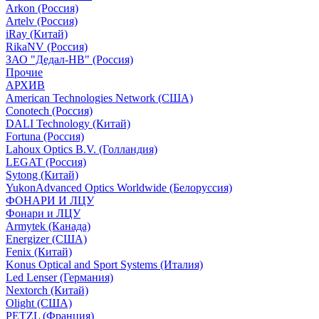
Arkon (Россия)
Artelv (Россия)
iRay (Китай)
RikaNV (Россия)
ЗАО "Дедал-НВ" (Россия)
Прочие
АРХИВ
American Technologies Network (США)
Conotech (Россия)
DALI Technology (Китай)
Fortuna (Россия)
Lahoux Optics B.V. (Голландия)
LEGAT (Россия)
Sytong (Китай)
YukonAdvanced Optics Worldwide (Белоруссия)
ФОНАРИ И ЛЦУ
Фонари и ЛЦУ
Armytek (Канада)
Energizer (США)
Fenix (Китай)
Konus Optical and Sport Systems (Италия)
Led Lenser (Германия)
Nextorch (Китай)
Olight (США)
PETZL (Франция)