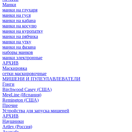
Манки
манки на глухаря
манки на гуся
манки на кабана
манки на косулю
манки на куропатку
манки на рябчика
манки на утку
манки на фазана
наборы манков
манки электронные
АРХИВ
Маскировка
сетки маскировочные
МИШЕНИ И ПУЛЕУЛАВЛЕВАТЕЛИ
Гонги
Birchwood Casey (США)
MegLine (Испания)
Remington (США)
Прочие
Устройства для запуска мишеней
АРХИВ
Наушники
Artlev (Россия)
Awesafe