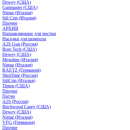
Dewey (США)
Ganmaster (США)
Nimar (Италия)
Stil Crin (Италия)
Прочие
АРХИВ
Направляющие для чистки
Насадки для шомпола
A2S Gun (Россия)
Bore Tech (США)
Dewey (США)
Megaline (Италия)
Nimar (Италия)
RAETZ (Германия)
ShotTime (Россия)
StilCrin (Италия)
Tipton (США)
Прочие
Патчи
A2S (Россия)
Birchwood Casey (США)
Dewey (США)
Nimar (Италия)
VFG (Германия)
Прочие