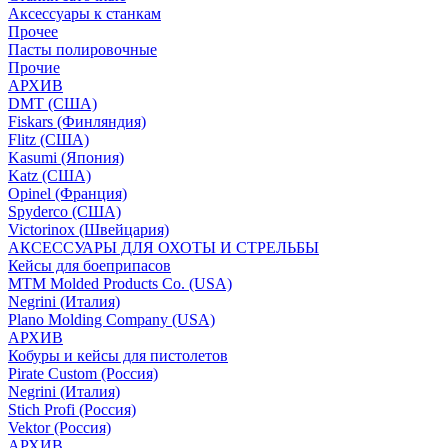
Аксессуары к станкам
Прочее
Пасты полировочные
Прочие
АРХИВ
DMT (США)
Fiskars (Финляндия)
Flitz (США)
Kasumi (Япония)
Katz (США)
Opinel (Франция)
Spyderco (США)
Victorinox (Швейцария)
АКСЕССУАРЫ ДЛЯ ОХОТЫ И СТРЕЛЬБЫ
Кейсы для боеприпасов
MTM Molded Products Co. (USA)
Negrini (Италия)
Plano Molding Company (USA)
АРХИВ
Кобуры и кейсы для пистолетов
Pirate Custom (Россия)
Negrini (Италия)
Stich Profi (Россия)
Vektor (Россия)
АРХИВ