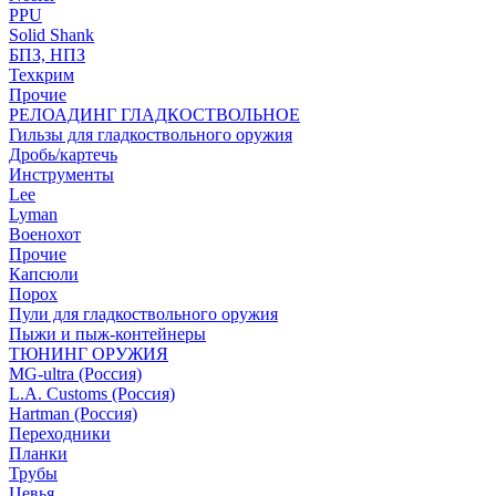
PPU
Solid Shank
БПЗ, НПЗ
Техкрим
Прочие
РЕЛОАДИНГ ГЛАДКОСТВОЛЬНОЕ
Гильзы для гладкоствольного оружия
Дробь/картечь
Инструменты
Lee
Lyman
Военохот
Прочие
Капсюли
Порох
Пули для гладкоствольного оружия
Пыжи и пыж-контейнеры
ТЮНИНГ ОРУЖИЯ
MG-ultra (Россия)
L.A. Customs (Россия)
Hartman (Россия)
Переходники
Планки
Трубы
Цевья