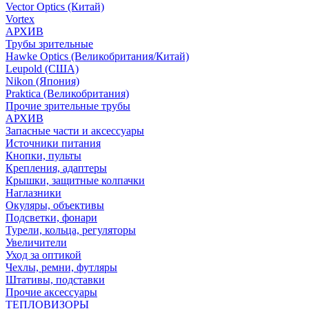
Vector Optics (Китай)
Vortex
АРХИВ
Трубы зрительные
Hawke Optics (Великобритания/Китай)
Leupold (США)
Nikon (Япония)
Praktica (Великобритания)
Прочие зрительные трубы
АРХИВ
Запасные части и аксессуары
Источники питания
Кнопки, пульты
Крепления, адаптеры
Крышки, защитные колпачки
Наглазники
Окуляры, объективы
Подсветки, фонари
Турели, кольца, регуляторы
Увеличители
Уход за оптикой
Чехлы, ремни, футляры
Штативы, подставки
Прочие аксессуары
ТЕПЛОВИЗОРЫ