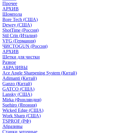
Прочее
АРХИВ
Шомпола
Bore Tech (США)
Dewey (США)
ShotTime (Россия)
Stil Crin (Италия)
VFG (Германия)
ЧИСТОGUN (Россия)
АРХИВ
Щетки для чистки
Разное
АБРАЗИВЫ
Ace Angle Sharpening System (Китай)
Adimanti (Китай)
Ganzo (Китай)
GATCO (США)
Lansky (США)
Mirka (Финляндия)
Suehiro (Япония)
Wicked Edge (США)
Work Sharp (США)
TSPROF (РФ)
Абразивы
Станки заточные