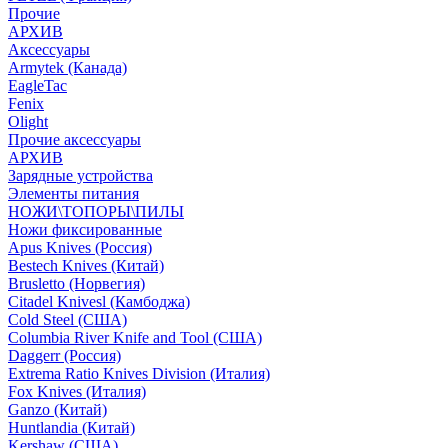
Прочие
АРХИВ
Аксессуары
Armytek (Канада)
EagleTac
Fenix
Olight
Прочие аксессуары
АРХИВ
Зарядные устройства
Элементы питания
НОЖИ\ТОПОРЫ\ПИЛЫ
Ножи фиксированные
Apus Knives (Россия)
Bestech Knives (Китай)
Brusletto (Норвегия)
Citadel Knivesl (Камбоджа)
Cold Steel (США)
Columbia River Knife and Tool (США)
Daggerr (Россия)
Extrema Ratio Knives Division (Италия)
Fox Knives (Италия)
Ganzo (Китай)
Huntlandia (Китай)
Kershaw (США)