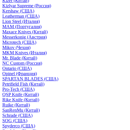
Kizer (Китай)
Kizlyar Supreme (Россия)
Kershaw (США)
Leatherman (США)
Lion Steel (Италия)
MAM (Португалия)
Maxace Knives (Китай)
Messerkonig (Австрия)
Microtech (США)
Mikov (Чехия)
MKM Knives (Италия)
Mr. Blade (Китай)
NC Custom (Россия)
Ontario (США)
Opinel (Франция)
SPARTAN BLADES (США)
Petrifield Fish (Китай)
Pro-Tech (США)
QSP Knife (Китай)
Rike Knife (Китай)
Ruike (Китай)
SanRenMu (Китай)
Schrade (США)
SOG (США)
Spyderco (США)