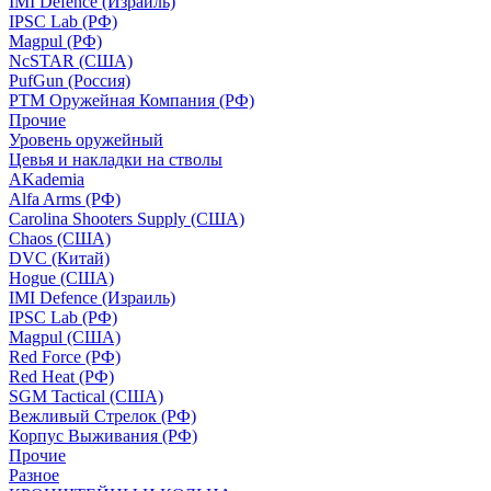
IMI Defence (Израиль)
IPSC Lab (РФ)
Magpul (РФ)
NcSTAR (США)
PufGun (Россия)
РТМ Оружейная Компания (РФ)
Прочие
Уровень оружейный
Цевья и накладки на стволы
AKademia
Alfa Arms (РФ)
Carolina Shooters Supply (США)
Chaos (США)
DVC (Китай)
Hogue (США)
IMI Defence (Израиль)
IPSC Lab (РФ)
Magpul (США)
Red Force (РФ)
Red Heat (РФ)
SGM Tactical (США)
Вежливый Стрелок (РФ)
Корпус Выживания (РФ)
Прочие
Разное