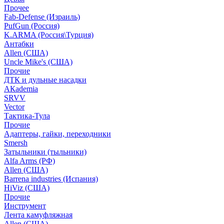
Прочее
Fab-Defense (Израиль)
PufGun (Россия)
K.ARMA (Россия\Турция)
Антабки
Allen (США)
Uncle Mike's (США)
Прочие
ДТК и дульные насадки
АКademia
SRVV
Vector
Тактика-Тула
Прочие
Адаптеры, гайки, переходники
Smersh
Затыльники (тыльники)
Alfa Arms (РФ)
Allen (США)
Barrena industries (Испания)
HiViz (США)
Прочие
Инструмент
Лента камуфляжная
Allen (США)