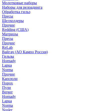
Молотковые наборы
Наборы для релоадинга
Обработка гильз
Пресы
Шелхолдеры
Прочие
Redding (США)
Матрицы
Пресы
Прочие
ReLab
Вайгач (АО Кампо Россия)
Гильзы
Hornady
Lapua
Norma
Прочие
Капсюли
Порох
Пули
Berger
Hornady
Lapua
Norma
Nosler