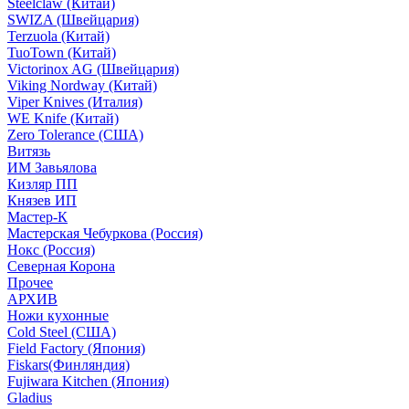
Steelclaw (Китай)
SWIZA (Швейцария)
Terzuola (Китай)
TuoTown (Китай)
Victorinox AG (Швейцария)
Viking Nordway (Китай)
Viper Knives (Италия)
WE Knife (Китай)
Zero Tolerance (США)
Витязь
ИМ Завьялова
Кизляр ПП
Князев ИП
Мастер-К
Мастерская Чебуркова (Россия)
Нокс (Россия)
Северная Корона
Прочее
АРХИВ
Ножи кухонные
Cold Steel (США)
Field Factory (Япония)
Fiskars(Финляндия)
Fujiwara Kitchen (Япония)
Gladius