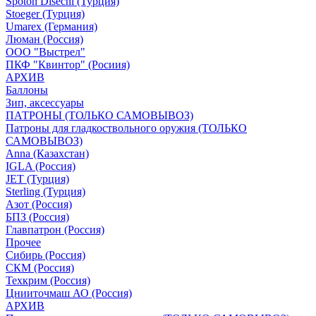
Spoton Disechi (Турция)
Stoeger (Турция)
Umarex (Германия)
Люман (Россия)
ООО "Выстрел"
ПКФ "Квинтор" (Росиия)
АРХИВ
Баллоны
Зип, аксессуары
ПАТРОНЫ (ТОЛЬКО САМОВЫВОЗ)
Патроны для гладкоствольного оружия (ТОЛЬКО
САМОВЫВОЗ)
Anna (Казахстан)
IGLA (Россия)
JET (Турция)
Sterling (Турция)
Азот (Россия)
БПЗ (Россия)
Главпатрон (Россия)
Прочее
Сибирь (Россия)
СКМ (Россия)
Техкрим (Россия)
Цнииточмаш АО (Россия)
АРХИВ