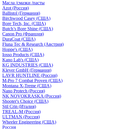
Масла /смазки /пасты
Azot (Россия)
Ballistol (Германия)
Birchwood Casey (США)
Bore Tech, Inc. (США)
Butch’s Bore Shine (СШA)
Canon Pro (Франция)
DuraCoat (США)
Fluna Tec & Research (Австрия)
Hoppe's (США)
Iosso Products (США)
Kano Lab's (США)
KG INDUSTRIES (США)
Klever GmbH (Германия)
LAVR HUNTLINE (Россия)
M-Pro 7 Combat Proven (СШA)
Montana X-Treme (США)
Nano Protech (Россия)
NK NOVOKRASKA (Россия)
Shooter's Choice (СШA)
Stil Crin (Италия)
TREAL-M (Россия)
ULTMAN (Россия)
Wheeler Engineering (СШA)
Россия