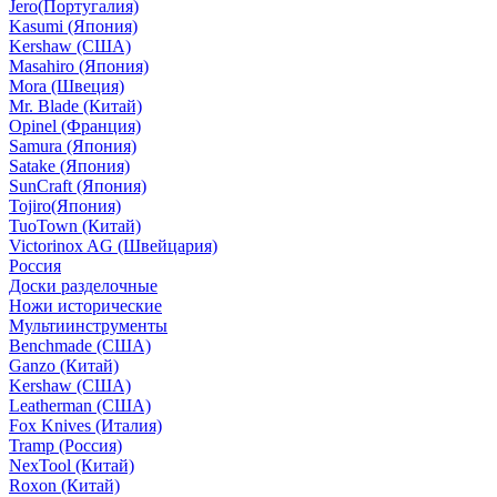
Jero(Португалия)
Kasumi (Япония)
Kershaw (США)
Masahiro (Япония)
Mora (Швеция)
Mr. Blade (Китай)
Opinel (Франция)
Samura (Япония)
Satake (Япония)
SunCraft (Япония)
Tojiro(Япония)
TuoTown (Китай)
Victorinox AG (Швейцария)
Россия
Доски разделочные
Ножи исторические
Мультиинструменты
Benchmade (США)
Ganzo (Китай)
Kershaw (США)
Leatherman (США)
Fox Knives (Италия)
Tramp (Россия)
NexTool (Китай)
Roxon (Китай)