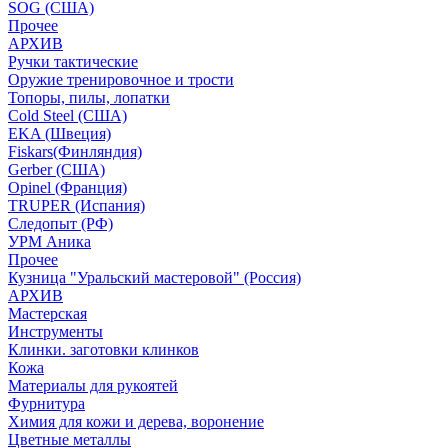
SOG (США)
Прочее
АРХИВ
Ручки тактические
Оружие тренировочное и трости
Топоры, пилы, лопатки
Cold Steel (США)
EKA (Швеция)
Fiskars(Финляндия)
Gerber (США)
Opinel (Франция)
TRUPER (Испания)
Следопыт (РФ)
УРМ Аника
Прочее
Кузница "Уральский мастеровой" (Россия)
АРХИВ
Мастерская
Инструменты
Клинки. заготовки клинков
Кожа
Материалы для рукоятей
Фурнитура
Химия для кожи и дерева, воронение
Цветные металлы